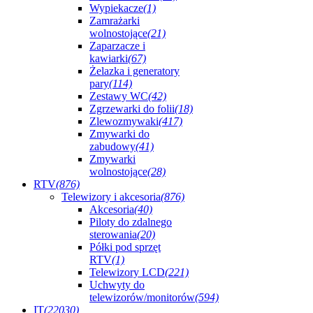
Wypiekacze
(1)
Zamrażarki
wolnostojące
(21)
Zaparzacze i
kawiarki
(67)
Żelazka i generatory
pary
(114)
Zestawy WC
(42)
Zgrzewarki do folii
(18)
Zlewozmywaki
(417)
Zmywarki do
zabudowy
(41)
Zmywarki
wolnostojące
(28)
RTV
(876)
Telewizory i akcesoria
(876)
Akcesoria
(40)
Piloty do zdalnego
sterowania
(20)
Półki pod sprzęt
RTV
(1)
Telewizory LCD
(221)
Uchwyty do
telewizorów/monitorów
(594)
IT
(22030)