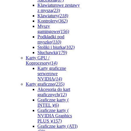
Klawiaturowe zestawy
z myszą
(23)
Klawiatury
(218)
Kontrolery
(362)
Myszy
gamingowe
(156)
Podkładki pod
myszkę
(110)
Stoliki i biurka
(102)
Słuchawki
(179)
Karty GPU /
Koprocesory
(14)
Karty graficzne
serwerowe
NVIDIA
(14)
Karty graficzne
(235)
Akcesoria do kart
graficznych
(12)
Graficzne karty (
INTEL )
(6)
Graficzne karty (
NVIDIA Graphics
PLUS )
(157)
Graficzne karty (ATI)