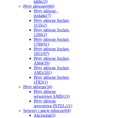
tablic
(2)
Płyty główne
(440)
Płyty główne -
dodatki
(7)
Płyty główne Socket-
1155
(2)
Płyty główne Socket-
1200
(2)
Płyty główne Socket-
1700
(91)
Płyty główne Socket-
1851
(97)
Płyty główne Socket-
AM4
(39)
Płyty główne Socket-
AM5
(201)
Płyty główne Socket-
sTR5
(1)
Płyty główne
(34)
Płyty główne
serwerowe AMD
(13)
Płyty główne
serwerowe INTEL
(21)
Serwery i stacje robocze
(64)
Akcesoria
(5)