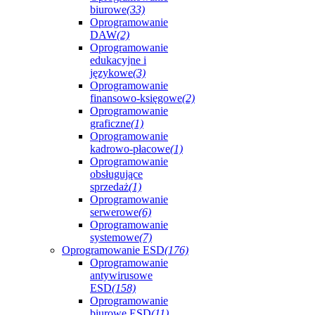
biurowe
(33)
Oprogramowanie
DAW
(2)
Oprogramowanie
edukacyjne i
językowe
(3)
Oprogramowanie
finansowo-księgowe
(2)
Oprogramowanie
graficzne
(1)
Oprogramowanie
kadrowo-płacowe
(1)
Oprogramowanie
obsługujące
sprzedaż
(1)
Oprogramowanie
serwerowe
(6)
Oprogramowanie
systemowe
(7)
Oprogramowanie ESD
(176)
Oprogramowanie
antywirusowe
ESD
(158)
Oprogramowanie
biurowe ESD
(11)