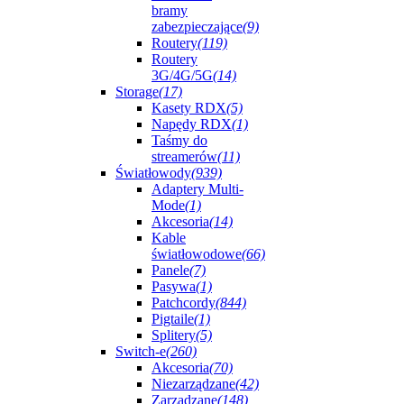
bramy
zabezpieczające
(9)
Routery
(119)
Routery
3G/4G/5G
(14)
Storage
(17)
Kasety RDX
(5)
Napędy RDX
(1)
Taśmy do
streamerów
(11)
Światłowody
(939)
Adaptery Multi-
Mode
(1)
Akcesoria
(14)
Kable
światłowodowe
(66)
Panele
(7)
Pasywa
(1)
Patchcordy
(844)
Pigtaile
(1)
Splitery
(5)
Switch-e
(260)
Akcesoria
(70)
Niezarządzane
(42)
Zarządzane
(148)