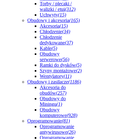
Torby / plecaki /
walizki / etui
(312)
Uchwyty
(15)
Obudowy i akcesoria
(165)
Akcesoria
(15)
Chłodzenie
(34)
Chłodzenie
dedykowane
(37)
Kable
(5)
Obudowy
serwerowe
(56)
Ramki do dysków
(5)
Szyny montażowe
(2)
Wentylatory
(11)
Obudowy i zasilacze
(1186)
Akcesoria do
obudów
(257)
Obudowy do
Miningu
(1)
Obudowy
komputerowe
(928)
Oprogramowanie
(81)
Oprogramowanie
antywirusowe
(26)
Oprogramowanie