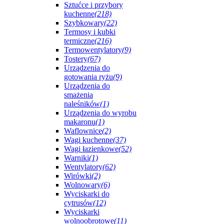
Sztućce i przybory
kuchenne
(218)
Szybkowary
(22)
Termosy i kubki
termiczne
(216)
Termowentylatory
(9)
Tostery
(67)
Urządzenia do
gotowania ryżu
(9)
Urządzenia do
smażenia
naleśników
(1)
Urządzenia do wyrobu
makaronu
(1)
Waflownice
(2)
Wagi kuchenne
(37)
Wagi łazienkowe
(52)
Warniki
(1)
Wentylatory
(62)
Wirówki
(2)
Wolnowary
(6)
Wyciskarki do
cytrusów
(12)
Wyciskarki
wolnoobrotowe
(11)