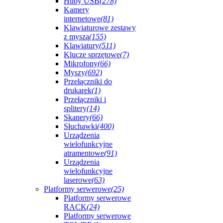
Huby USB
(278)
Kamery
internetowe
(81)
Klawiaturowe zestawy
z myszą
(155)
Klawiatury
(511)
Klucze sprzętowe
(7)
Mikrofony
(66)
Myszy
(692)
Przełączniki do
drukarek
(1)
Przełączniki i
splitery
(14)
Skanery
(66)
Słuchawki
(400)
Urządzenia
wielofunkcyjne
atramentowe
(91)
Urządzenia
wielofunkcyjne
laserowe
(63)
Platformy serwerowe
(25)
Platformy serwerowe
RACK
(24)
Platformy serwerowe