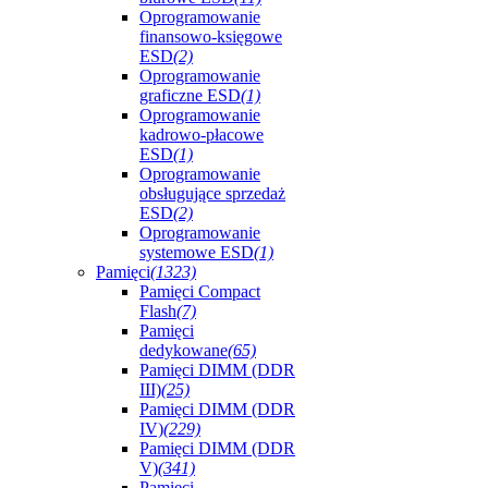
Oprogramowanie
finansowo-księgowe
ESD
(2)
Oprogramowanie
graficzne ESD
(1)
Oprogramowanie
kadrowo-płacowe
ESD
(1)
Oprogramowanie
obsługujące sprzedaż
ESD
(2)
Oprogramowanie
systemowe ESD
(1)
Pamięci
(1323)
Pamięci Compact
Flash
(7)
Pamięci
dedykowane
(65)
Pamięci DIMM (DDR
III)
(25)
Pamięci DIMM (DDR
IV)
(229)
Pamięci DIMM (DDR
V)
(341)
Pamięci