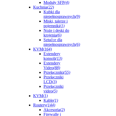
Moduły SFP
(4)
Kuchnia
(22)
Kubki dla
niepełnosprawnych
(9)
Miski, talerze i
pojemniki
(1)
Noże i deski do
krojenia
(6)
Sztućce dla
niepełnosprawnych
(6)
KVM
(164)
Extendery
konsoli
(13)
Extendery
Video
(88)
Przełączniki
(55)
Przełączniki
LCD
(3)
Przełączniki
video
(5)
KVM
(1)
Kable
(1)
Routery
(144)
Akcesoria
(2)
Firewalle i