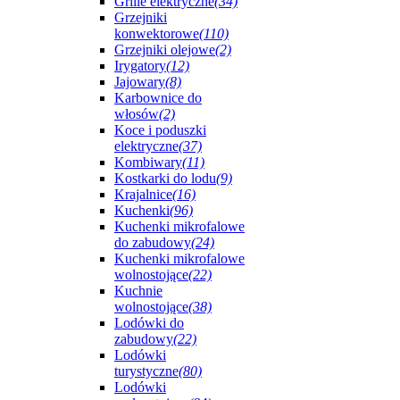
Grille elektryczne
(34)
Grzejniki
konwektorowe
(110)
Grzejniki olejowe
(2)
Irygatory
(12)
Jajowary
(8)
Karbownice do
włosów
(2)
Koce i poduszki
elektryczne
(37)
Kombiwary
(11)
Kostkarki do lodu
(9)
Krajalnice
(16)
Kuchenki
(96)
Kuchenki mikrofalowe
do zabudowy
(24)
Kuchenki mikrofalowe
wolnostojące
(22)
Kuchnie
wolnostojące
(38)
Lodówki do
zabudowy
(22)
Lodówki
turystyczne
(80)
Lodówki