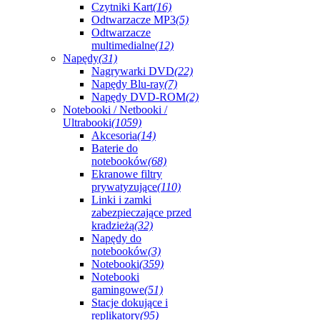
Czytniki Kart
(16)
Odtwarzacze MP3
(5)
Odtwarzacze
multimedialne
(12)
Napędy
(31)
Nagrywarki DVD
(22)
Napędy Blu-ray
(7)
Napędy DVD-ROM
(2)
Notebooki / Netbooki /
Ultrabooki
(1059)
Akcesoria
(14)
Baterie do
notebooków
(68)
Ekranowe filtry
prywatyzujące
(110)
Linki i zamki
zabezpieczające przed
kradzieżą
(32)
Napędy do
notebooków
(3)
Notebooki
(359)
Notebooki
gamingowe
(51)
Stacje dokujące i
replikatory
(95)