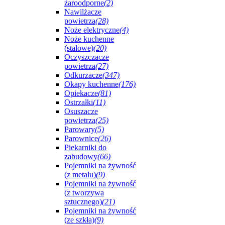
żaroodporne
(2)
Nawilżacze
powietrza
(28)
Noże elektryczne
(4)
Noże kuchenne
(stalowe)
(20)
Oczyszczacze
powietrza
(27)
Odkurzacze
(347)
Okapy kuchenne
(176)
Opiekacze
(81)
Ostrzałki
(11)
Osuszacze
powietrza
(25)
Parowary
(5)
Parownice
(26)
Piekarniki do
zabudowy
(66)
Pojemniki na żywność
(z metalu)
(9)
Pojemniki na żywność
(z tworzywa
sztucznego)
(21)
Pojemniki na żywność
(ze szkła)
(9)