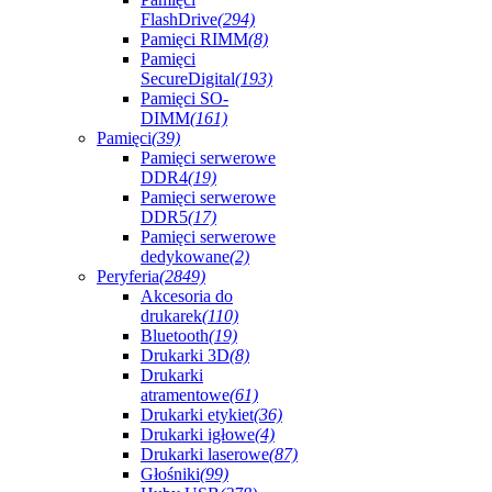
FlashDrive
(294)
Pamięci RIMM
(8)
Pamięci
SecureDigital
(193)
Pamięci SO-
DIMM
(161)
Pamięci
(39)
Pamięci serwerowe
DDR4
(19)
Pamięci serwerowe
DDR5
(17)
Pamięci serwerowe
dedykowane
(2)
Peryferia
(2849)
Akcesoria do
drukarek
(110)
Bluetooth
(19)
Drukarki 3D
(8)
Drukarki
atramentowe
(61)
Drukarki etykiet
(36)
Drukarki igłowe
(4)
Drukarki laserowe
(87)
Głośniki
(99)