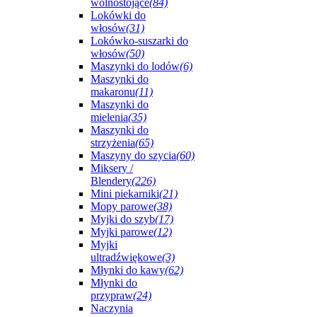
wolnostojące
(84)
Lokówki do
włosów
(31)
Lokówko-suszarki do
włosów
(50)
Maszynki do lodów
(6)
Maszynki do
makaronu
(11)
Maszynki do
mielenia
(35)
Maszynki do
strzyżenia
(65)
Maszyny do szycia
(60)
Miksery /
Blendery
(226)
Mini piekarniki
(21)
Mopy parowe
(38)
Myjki do szyb
(17)
Myjki parowe
(12)
Myjki
ultradźwiękowe
(3)
Młynki do kawy
(62)
Młynki do
przypraw
(24)
Naczynia