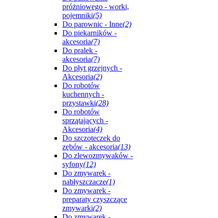
próżniowego - worki,
pojemniki
(5)
Do parownic - Inne
(2)
Do piekarników -
akcesoria
(7)
Do pralek -
akcesoria
(7)
Do płyt grzejnych -
Akcesoria
(2)
Do robotów
kuchennych -
przystawki
(28)
Do robotów
sprzątających -
Akcesoria
(4)
Do szczoteczek do
zębów - akcesoria
(13)
Do zlewozmywaków -
syfony
(12)
Do zmywarek -
nabłyszczacze
(1)
Do zmywarek -
preparaty czyszczące
zmywarki
(2)
Do zmywarek -