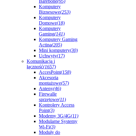
Barebone
(95)
Komputery
Biznesowe
(253)
Komputery
Domowe
(18)
Komputery
Gaming
(141)
Komputery Gaming
Actina
(205)
Mini komputery
(30)
Uchwyty
(17)
Komunikacja i
łączność
(1657)
AccesPoint
(158)
Akcesoria
montażowe
(57)
Anteny
(46)
Firewalle
sprzętowe
(11)
Kontrolery Access
Point
(3)
Modemy 3G/4G
(11)
Modularne Systemy
Wi-Fi
(3)
Moduły do