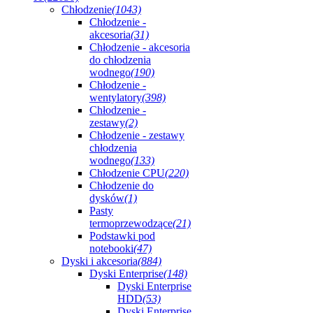
Chłodzenie
(1043)
Chłodzenie -
akcesoria
(31)
Chłodzenie - akcesoria
do chłodzenia
wodnego
(190)
Chłodzenie -
wentylatory
(398)
Chłodzenie -
zestawy
(2)
Chłodzenie - zestawy
chłodzenia
wodnego
(133)
Chłodzenie CPU
(220)
Chłodzenie do
dysków
(1)
Pasty
termoprzewodzące
(21)
Podstawki pod
notebooki
(47)
Dyski i akcesoria
(884)
Dyski Enterprise
(148)
Dyski Enterprise
HDD
(53)
Dyski Enterprise