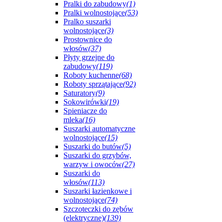
Pralki do zabudowy
(1)
Pralki wolnostojące
(53)
Pralko suszarki
wolnostojące
(3)
Prostownice do
włosów
(37)
Płyty grzejne do
zabudowy
(119)
Roboty kuchenne
(68)
Roboty sprzątające
(92)
Saturatory
(9)
Sokowirówki
(19)
Spieniacze do
mleka
(16)
Suszarki automatyczne
wolnostojące
(15)
Suszarki do butów
(5)
Suszarki do grzybów,
warzyw i owoców
(27)
Suszarki do
włosów
(113)
Suszarki łazienkowe i
wolnostojące
(74)
Szczoteczki do zębów
(elektryczne)
(139)