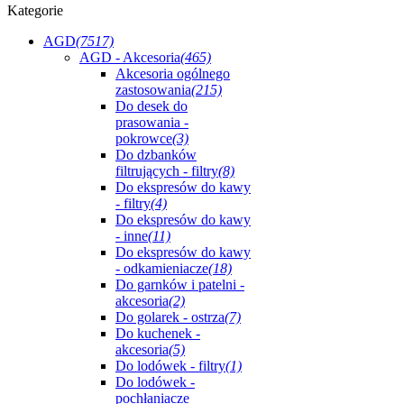
Kategorie
AGD
(7517)
AGD - Akcesoria
(465)
Akcesoria ogólnego
zastosowania
(215)
Do desek do
prasowania -
pokrowce
(3)
Do dzbanków
filtrujących - filtry
(8)
Do ekspresów do kawy
- filtry
(4)
Do ekspresów do kawy
- inne
(11)
Do ekspresów do kawy
- odkamieniacze
(18)
Do garnków i patelni -
akcesoria
(2)
Do golarek - ostrza
(7)
Do kuchenek -
akcesoria
(5)
Do lodówek - filtry
(1)
Do lodówek -
pochłaniacze