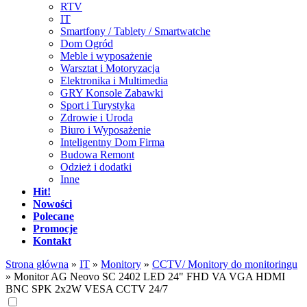
RTV
IT
Smartfony / Tablety / Smartwatche
Dom Ogród
Meble i wyposażenie
Warsztat i Motoryzacja
Elektronika i Multimedia
GRY Konsole Zabawki
Sport i Turystyka
Zdrowie i Uroda
Biuro i Wyposażenie
Inteligentny Dom Firma
Budowa Remont
Odzież i dodatki
Inne
Hit!
Nowości
Polecane
Promocje
Kontakt
Strona główna
»
IT
»
Monitory
»
CCTV/ Monitory do monitoringu
»
Monitor AG Neovo SC 2402 LED 24" FHD VA VGA HDMI
BNC SPK 2x2W VESA CCTV 24/7