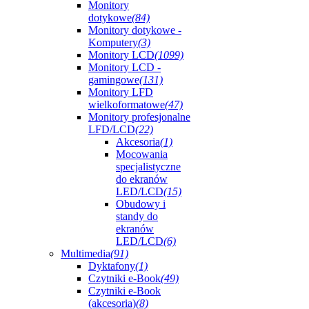
Monitory
dotykowe
(84)
Monitory dotykowe -
Komputery
(3)
Monitory LCD
(1099)
Monitory LCD -
gamingowe
(131)
Monitory LFD
wielkoformatowe
(47)
Monitory profesjonalne
LFD/LCD
(22)
Akcesoria
(1)
Mocowania
specjalistyczne
do ekranów
LED/LCD
(15)
Obudowy i
standy do
ekranów
LED/LCD
(6)
Multimedia
(91)
Dyktafony
(1)
Czytniki e-Book
(49)
Czytniki e-Book
(akcesoria)
(8)