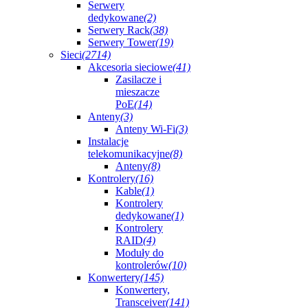
Serwery
dedykowane
(2)
Serwery Rack
(38)
Serwery Tower
(19)
Sieci
(2714)
Akcesoria sieciowe
(41)
Zasilacze i
mieszacze
PoE
(14)
Anteny
(3)
Anteny Wi-Fi
(3)
Instalacje
telekomunikacyjne
(8)
Anteny
(8)
Kontrolery
(16)
Kable
(1)
Kontrolery
dedykowane
(1)
Kontrolery
RAID
(4)
Moduły do
kontrolerów
(10)
Konwertery
(145)
Konwertery,
Transceiver
(141)