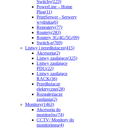
Switchy
(123)
PowerLine – Home
Plug
(11)
PrintSerwer - Serwery
wydruku
(6)
Repeatery
(77)
Routery
(283)
Routery 3G/4G/5G
(99)
Switch-e
(769)
Listwy i przedłużacze
(415)
Akcesoria
(2)
Listwy zasilające
(325)
Listwy zasilające
PDU
(22)
Listwy zasilające
RACK
(36)
Przedłużacze
elektryczne
(28)
Rozgałęziacze
zasilania
(2)
Monitory
(1463)
Akcesoria do
monitorów
(74)
CCTV/ Monitory do
monitoringu
(4)