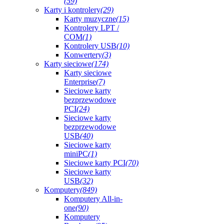
(59)
Karty i kontrolery
(29)
Karty muzyczne
(15)
Kontrolery LPT /
COM
(1)
Kontrolery USB
(10)
Konwertery
(3)
Karty sieciowe
(174)
Karty sieciowe
Enterprise
(7)
Sieciowe karty
bezprzewodowe
PCI
(24)
Sieciowe karty
bezprzewodowe
USB
(40)
Sieciowe karty
miniPC
(1)
Sieciowe karty PCI
(70)
Sieciowe karty
USB
(32)
Komputery
(849)
Komputery All-in-
one
(90)
Komputery