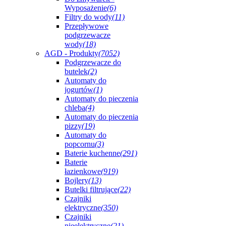
Wyposażenie
(6)
Filtry do wody
(11)
Przepływowe
podgrzewacze
wody
(18)
AGD - Produkty
(7052)
Podgrzewacze do
butelek
(2)
Automaty do
jogurtów
(1)
Automaty do pieczenia
chleba
(4)
Automaty do pieczenia
pizzy
(19)
Automaty do
popcornu
(3)
Baterie kuchenne
(291)
Baterie
łazienkowe
(919)
Bojlery
(13)
Butelki filtrujące
(22)
Czajniki
elektryczne
(350)
Czajniki
nieelektryczne
(21)