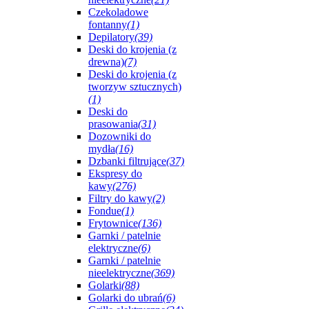
Czekoladowe
fontanny
(1)
Depilatory
(39)
Deski do krojenia (z
drewna)
(7)
Deski do krojenia (z
tworzyw sztucznych)
(1)
Deski do
prasowania
(31)
Dozowniki do
mydła
(16)
Dzbanki filtrujące
(37)
Ekspresy do
kawy
(276)
Filtry do kawy
(2)
Fondue
(1)
Frytownice
(136)
Garnki / patelnie
elektryczne
(6)
Garnki / patelnie
nieelektryczne
(369)
Golarki
(88)
Golarki do ubrań
(6)