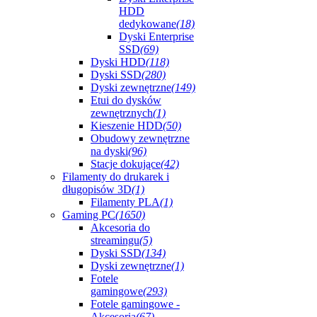
HDD
dedykowane
(18)
Dyski Enterprise
SSD
(69)
Dyski HDD
(118)
Dyski SSD
(280)
Dyski zewnętrzne
(149)
Etui do dysków
zewnętrznych
(1)
Kieszenie HDD
(50)
Obudowy zewnętrzne
na dyski
(96)
Stacje dokujące
(42)
Filamenty do drukarek i
długopisów 3D
(1)
Filamenty PLA
(1)
Gaming PC
(1650)
Akcesoria do
streamingu
(5)
Dyski SSD
(134)
Dyski zewnętrzne
(1)
Fotele
gamingowe
(293)
Fotele gamingowe -
Akcesoria
(67)