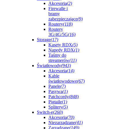
Akcesoria
(2)
Firewalle i
bramy
zabezpieczające
(9)
Routery
(118)
Routery
3G/4G/5G
(16)
Storage
(17)
Kasety RDX
(5)
Napędy RDX
(1)
Taśmy do
streamerów
(11)
Światłowody
(943)
Akcesoria
(14)
Kable
światłowodowe
(67)
Panele
(7)
Pasywa
(1)
Patchcordy
(848)
Pigtaile
(1)
Splitery
(5)
Switch-e
(260)
Akcesoria
(70)
Niezarządzane
(41)
Zarządzane
(149)