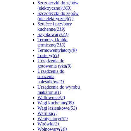
Szczoteczki do zębów
(elektryczne)
(163)
Szczoteczki do zębów
(nie elektryczne)
(1)
Sztućce i przybory
kuchenne
(219)
Szybkowary
(22)
Termosy i kubki
termiczne
(213)
Termowentylatory
(9)
Tostery
(65)
Urządzenia do
gotowania ryżu
(9)
Urządzenia do
smażenia
naleśników
(1)
Urządzenia do wyrobu
makaronu
(1)
Waflownice
(2)
Wagi kuchenne
(39)
Wagi łazienkowe
(53)
Warniki
(1)
Wentylatory
(61)
Wirówki
(2)
Wolnowary
(10)