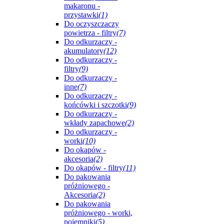
makaronu -
przystawki
(1)
Do oczyszczaczy
powietrza - filtry
(7)
Do odkurzaczy -
akumulatory
(12)
Do odkurzaczy -
filtry
(9)
Do odkurzaczy -
inne
(7)
Do odkurzaczy -
końcówki i szczotki
(9)
Do odkurzaczy -
wkłady zapachowe
(2)
Do odkurzaczy -
worki
(10)
Do okapów -
akcesoria
(2)
Do okapów - filtry
(11)
Do pakowania
próżniowego -
Akcesoria
(2)
Do pakowania
próżniowego - worki,
pojemniki
(5)