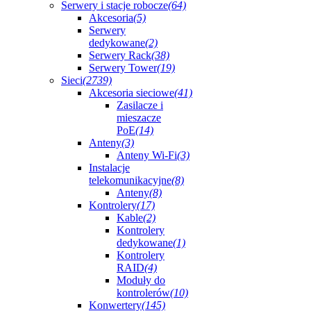
Serwery i stacje robocze
(64)
Akcesoria
(5)
Serwery
dedykowane
(2)
Serwery Rack
(38)
Serwery Tower
(19)
Sieci
(2739)
Akcesoria sieciowe
(41)
Zasilacze i
mieszacze
PoE
(14)
Anteny
(3)
Anteny Wi-Fi
(3)
Instalacje
telekomunikacyjne
(8)
Anteny
(8)
Kontrolery
(17)
Kable
(2)
Kontrolery
dedykowane
(1)
Kontrolery
RAID
(4)
Moduły do
kontrolerów
(10)
Konwertery
(145)