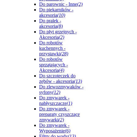
Do parownic - Inne
(2)
Do piekarników -
akcesoria
(10)
Do pralek -
akcesoria
(8)
Do płyt grzejnych -
Akcesoria
(2)
Do robotów
kuchennych -
przystawki
(28)
Do robotów
sprzątających -
Akcesoria
(4)
Do szczoteczek do
zębów - akcesoria
(13)
Do zlewozmywaków -
syfony
(12)
Do zmywarek -
nabłyszczacze
(1)
Do zmywarek -
preparaty czyszczące
zmywarki
(2)
Do zmywarek -
Wyposażenie
(6)
Filtry do wody
(13)