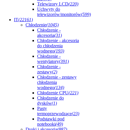
Telewizory LCD
(220)
Uchwyty do
telewizorów/monitorów
(599)
IT
(22161)
Chłodzenie
(1045)
Chłodzenie -
akcesoria
(31)
Chłodzenie - akcesoria
do chłodzenia
wodnego
(193)
Chłodzenie -
wentylatory
(391)
Chłodzenie -
zestawy
(2)
Chłodzenie - zestawy
chłodzenia
wodnego
(134)
Chłodzenie CPU
(221)
Chłodzenie do
dysków
(1)
Pasty
termoprzewodzące
(23)
Podstawki pod
notebooki
(49)
Dyski i akcesoria
(887)