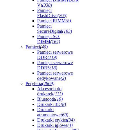
V)
(338)
Pamięci
FlashDrive
(295)
Pamięci RIMM
(8)
Pamięci
SecureDigital
(193)
Pamięci SO-
DIMM
(164)
Pamięci
(40)
Pamięci serwerowe
DDR4
(19)
Pamięci serwerowe
DDR5
(18)
Pamięci serwerowe
dedykowane
(2)
Peryferia
(2869)
Akcesoria do
drukarek
(111)
Bluetooth
(19)
Drukarki 3D
(8)
Drukarki
atramentowe
(60)
Drukarki etykiet
(34)
Drukarki igłowe
(4)