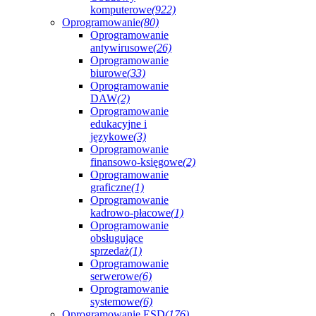
komputerowe
(922)
Oprogramowanie
(80)
Oprogramowanie
antywirusowe
(26)
Oprogramowanie
biurowe
(33)
Oprogramowanie
DAW
(2)
Oprogramowanie
edukacyjne i
językowe
(3)
Oprogramowanie
finansowo-księgowe
(2)
Oprogramowanie
graficzne
(1)
Oprogramowanie
kadrowo-płacowe
(1)
Oprogramowanie
obsługujące
sprzedaż
(1)
Oprogramowanie
serwerowe
(6)
Oprogramowanie
systemowe
(6)
Oprogramowanie ESD
(176)