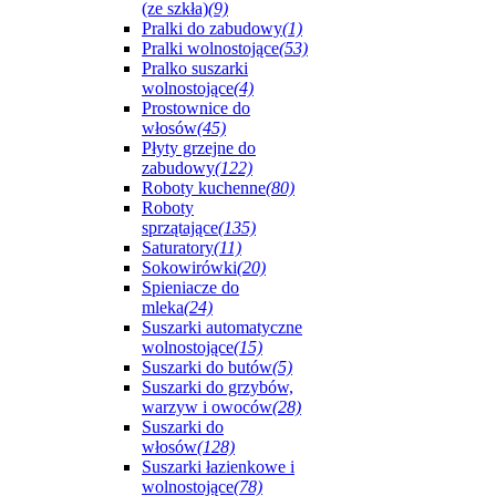
(ze szkła)
(9)
Pralki do zabudowy
(1)
Pralki wolnostojące
(53)
Pralko suszarki
wolnostojące
(4)
Prostownice do
włosów
(45)
Płyty grzejne do
zabudowy
(122)
Roboty kuchenne
(80)
Roboty
sprzątające
(135)
Saturatory
(11)
Sokowirówki
(20)
Spieniacze do
mleka
(24)
Suszarki automatyczne
wolnostojące
(15)
Suszarki do butów
(5)
Suszarki do grzybów,
warzyw i owoców
(28)
Suszarki do
włosów
(128)
Suszarki łazienkowe i
wolnostojące
(78)