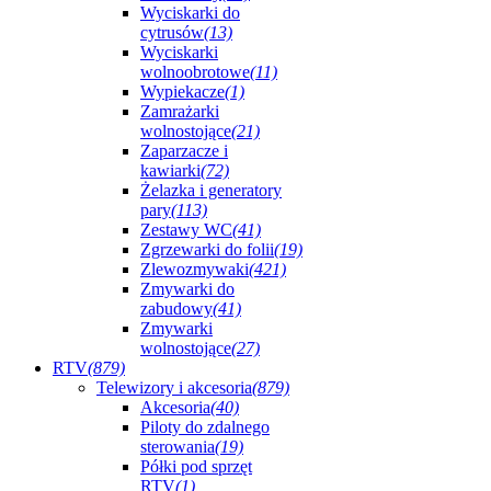
Wyciskarki do
cytrusów
(13)
Wyciskarki
wolnoobrotowe
(11)
Wypiekacze
(1)
Zamrażarki
wolnostojące
(21)
Zaparzacze i
kawiarki
(72)
Żelazka i generatory
pary
(113)
Zestawy WC
(41)
Zgrzewarki do folii
(19)
Zlewozmywaki
(421)
Zmywarki do
zabudowy
(41)
Zmywarki
wolnostojące
(27)
RTV
(879)
Telewizory i akcesoria
(879)
Akcesoria
(40)
Piloty do zdalnego
sterowania
(19)
Półki pod sprzęt
RTV
(1)