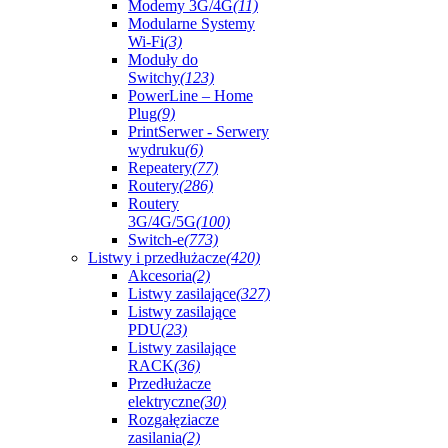
Modemy 3G/4G
(11)
Modularne Systemy
Wi-Fi
(3)
Moduły do
Switchy
(123)
PowerLine – Home
Plug
(9)
PrintSerwer - Serwery
wydruku
(6)
Repeatery
(77)
Routery
(286)
Routery
3G/4G/5G
(100)
Switch-e
(773)
Listwy i przedłużacze
(420)
Akcesoria
(2)
Listwy zasilające
(327)
Listwy zasilające
PDU
(23)
Listwy zasilające
RACK
(36)
Przedłużacze
elektryczne
(30)
Rozgałęziacze
zasilania
(2)