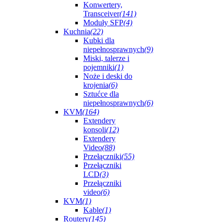
Konwertery,
Transceiver
(141)
Moduły SFP
(4)
Kuchnia
(22)
Kubki dla
niepełnosprawnych
(9)
Miski, talerze i
pojemniki
(1)
Noże i deski do
krojenia
(6)
Sztućce dla
niepełnosprawnych
(6)
KVM
(164)
Extendery
konsoli
(12)
Extendery
Video
(88)
Przełączniki
(55)
Przełączniki
LCD
(3)
Przełączniki
video
(6)
KVM
(1)
Kable
(1)
Routery
(145)