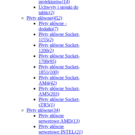
projektorów
(14)
Uchwyty i stojaki do
tablic
(2)
Płyty główne
(452)
Płyty główne -
dodatki
(7)
Płyty główne Socket-
1155
(2)
Płyty główne Socket-
1200
(2)
Płyty główne Socket-
1700
(95)
Płyty główne Socket-
1851
(100)
Płyty główne Socket-
AM4
(42)
Płyty główne Socket-
AM5
(203)
Płyty główne Socket-
sTR5
(1)
Płyty główne
(34)
Płyty główne
serwerowe AMD
(13)
Płyty główne
serwerowe INTEL
(21)