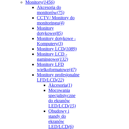
Monitory
(1456)
Akcesoria do
monitorów
(75)
CCTV/ Monitory do
monitoringu
(4)
Monitory
dotykowe
(85)
Monitory dotykowe -
Komputery
(3)
Monitory LCD
(1089)
Monitory LCD -
gamingowe
(132)
Monitory LFD
wielkoformatowe
(47)
Monitory profesjonalne
LFD/LCD
(22)
Akcesoria
(1)
Mocowania
specjalistyczne
do ekranów
LED/LCD
(15)
Obudowy i
standy do
ekranów
LED/LCD
(6)