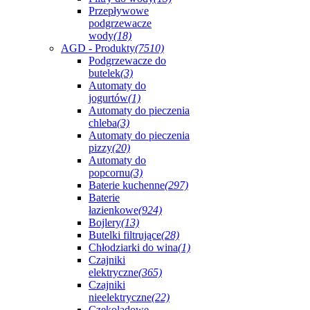
Przepływowe
podgrzewacze
wody
(18)
AGD - Produkty
(7510)
Podgrzewacze do
butelek
(3)
Automaty do
jogurtów
(1)
Automaty do pieczenia
chleba
(3)
Automaty do pieczenia
pizzy
(20)
Automaty do
popcornu
(3)
Baterie kuchenne
(297)
Baterie
łazienkowe
(924)
Bojlery
(13)
Butelki filtrujące
(28)
Chłodziarki do wina
(1)
Czajniki
elektryczne
(365)
Czajniki
nieelektryczne
(22)
Czekoladowe