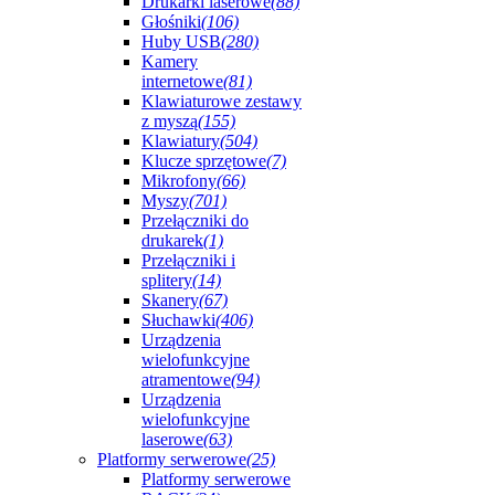
Drukarki laserowe
(88)
Głośniki
(106)
Huby USB
(280)
Kamery
internetowe
(81)
Klawiaturowe zestawy
z myszą
(155)
Klawiatury
(504)
Klucze sprzętowe
(7)
Mikrofony
(66)
Myszy
(701)
Przełączniki do
drukarek
(1)
Przełączniki i
splitery
(14)
Skanery
(67)
Słuchawki
(406)
Urządzenia
wielofunkcyjne
atramentowe
(94)
Urządzenia
wielofunkcyjne
laserowe
(63)
Platformy serwerowe
(25)
Platformy serwerowe