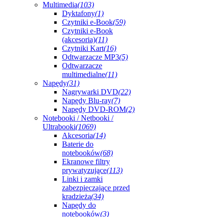
Multimedia
(103)
Dyktafony
(1)
Czytniki e-Book
(59)
Czytniki e-Book
(akcesoria)
(11)
Czytniki Kart
(16)
Odtwarzacze MP3
(5)
Odtwarzacze
multimedialne
(11)
Napędy
(31)
Nagrywarki DVD
(22)
Napędy Blu-ray
(7)
Napędy DVD-ROM
(2)
Notebooki / Netbooki /
Ultrabooki
(1069)
Akcesoria
(14)
Baterie do
notebooków
(68)
Ekranowe filtry
prywatyzujące
(113)
Linki i zamki
zabezpieczające przed
kradzieżą
(34)
Napędy do
notebooków
(3)