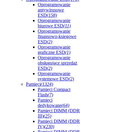
Oprogramowanie
antywirusowe
ESD
(158)
Oprogramowanie
biurowe ESD
(11)
Oprogramowanie
finansowo-księgowe
ESD
(2)
Oprogramowanie
graficzne ESD
(1)
Oprogramowanie
obsługujące sprzedaż
ESD
(2)
Oprogramowanie
systemowe ESD
(2)
Pamięci
(1324)
Pamięci Compact
Flash
(7)
Pamięci
dedykowane
(64)
Pamięci DIMM (DDR
III)
(25)
Pamięci DIMM (DDR
IV)
(230)
Pamięci DIMM (DDR