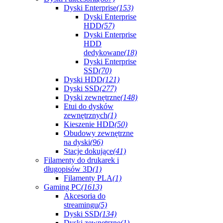
Dyski Enterprise
(153)
Dyski Enterprise
HDD
(57)
Dyski Enterprise
HDD
dedykowane
(18)
Dyski Enterprise
SSD
(70)
Dyski HDD
(121)
Dyski SSD
(277)
Dyski zewnętrzne
(148)
Etui do dysków
zewnętrznych
(1)
Kieszenie HDD
(50)
Obudowy zewnętrzne
na dyski
(96)
Stacje dokujące
(41)
Filamenty do drukarek i
długopisów 3D
(1)
Filamenty PLA
(1)
Gaming PC
(1613)
Akcesoria do
streamingu
(5)
Dyski SSD
(134)
Dyski zewnętrzne
(1)