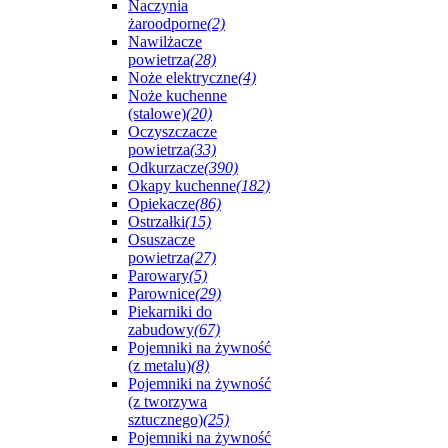
Naczynia
żaroodporne
(2)
Nawilżacze
powietrza
(28)
Noże elektryczne
(4)
Noże kuchenne
(stalowe)
(20)
Oczyszczacze
powietrza
(33)
Odkurzacze
(390)
Okapy kuchenne
(182)
Opiekacze
(86)
Ostrzałki
(15)
Osuszacze
powietrza
(27)
Parowary
(5)
Parownice
(29)
Piekarniki do
zabudowy
(67)
Pojemniki na żywność
(z metalu)
(8)
Pojemniki na żywność
(z tworzywa
sztucznego)
(25)
Pojemniki na żywność