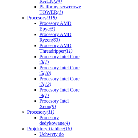
RACK
(24)
Platformy serwerowe
TOWER
(1)
Procesory
(118)
Procesory AMD
Epyc
(5)
Procesory AMD
Ryzen
(63)
Procesory AMD
Threadripper
(11)
Procesory Intel Core
i3
(1)
Procesory Intel Core
i5
(10)
Procesory Intel Core
i7
(12)
Procesory Intel Core
i9
(7)
Procesory Intel
Xeon
(9)
Procesory
(11)
Procesory
dedykowane
(4)
Projektory i tablice
(16)
Uchwyty do