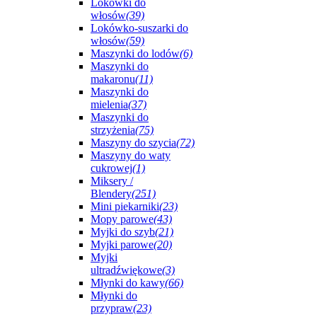
Lokówki do
włosów
(39)
Lokówko-suszarki do
włosów
(59)
Maszynki do lodów
(6)
Maszynki do
makaronu
(11)
Maszynki do
mielenia
(37)
Maszynki do
strzyżenia
(75)
Maszyny do szycia
(72)
Maszyny do waty
cukrowej
(1)
Miksery /
Blendery
(251)
Mini piekarniki
(23)
Mopy parowe
(43)
Myjki do szyb
(21)
Myjki parowe
(20)
Myjki
ultradźwiękowe
(3)
Młynki do kawy
(66)
Młynki do
przypraw
(23)