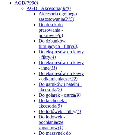
AGD
(7990)
AGD - Akcesoria
(480)
Akcesoria ogólnego
zastosowania
(215)
Do desek do
prasowania -
pokrowce
(6)
Do dzbanków
filtrujących - filtry
(8)
Do ekspresów do kawy
- filtry
(4)
Do ekspresów do kawy
- inne
(11)
Do ekspresów do kawy
- odkamieniacze
(22)
Do garnków i patelni -
akcesoria
(2)
Do golarek - ostrza
(9)
Do kuchenek -
akcesoria
(5)
Do lodówek - filtry
(1)
Do lodówek -
pochłaniacze
zapachów
(1)
Do maszynek do