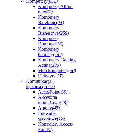
Komputery
(852)
Komputery All-in-
one
(87)
Komputery
Barebone
(94)
Komputery
Biznesowe
(259)
Komputery
Domowe
(18)
Komputery
Gaming
(142)
Komputery Gaming
Actina
(205)
Mini komputery
(30)
Uchwyty
(17)
Komunikacja i
łączność
(1667)
AccesPoint
(161)
Akcesoria
montażowe
(58)
Anteny
(45)
Firewalle
sprzętowe
(12)
Kontrolery Access
Point
(3)