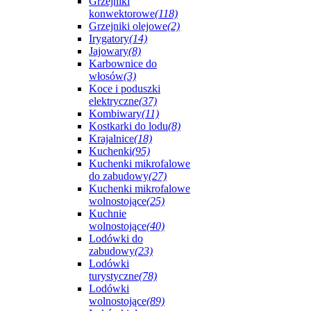
Grzejniki
konwektorowe
(118)
Grzejniki olejowe
(2)
Irygatory
(14)
Jajowary
(8)
Karbownice do
włosów
(3)
Koce i poduszki
elektryczne
(37)
Kombiwary
(11)
Kostkarki do lodu
(8)
Krajalnice
(18)
Kuchenki
(95)
Kuchenki mikrofalowe
do zabudowy
(27)
Kuchenki mikrofalowe
wolnostojące
(25)
Kuchnie
wolnostojące
(40)
Lodówki do
zabudowy
(23)
Lodówki
turystyczne
(78)
Lodówki
wolnostojące
(89)