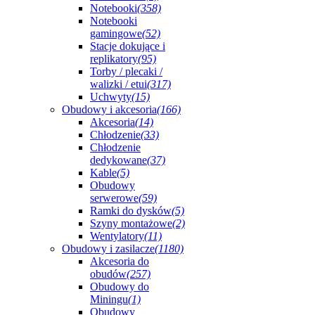
Notebooki
(358)
Notebooki
gamingowe
(52)
Stacje dokujące i
replikatory
(95)
Torby / plecaki /
walizki / etui
(317)
Uchwyty
(15)
Obudowy i akcesoria
(166)
Akcesoria
(14)
Chłodzenie
(33)
Chłodzenie
dedykowane
(37)
Kable
(5)
Obudowy
serwerowe
(59)
Ramki do dysków
(5)
Szyny montażowe
(2)
Wentylatory
(11)
Obudowy i zasilacze
(1180)
Akcesoria do
obudów
(257)
Obudowy do
Miningu
(1)
Obudowy