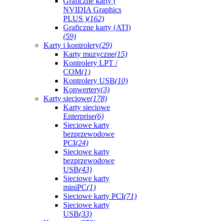
Graficzne karty (
NVIDIA Graphics
PLUS )
(162)
Graficzne karty (ATI)
(59)
Karty i kontrolery
(29)
Karty muzyczne
(15)
Kontrolery LPT /
COM
(1)
Kontrolery USB
(10)
Konwertery
(3)
Karty sieciowe
(178)
Karty sieciowe
Enterprise
(6)
Sieciowe karty
bezprzewodowe
PCI
(24)
Sieciowe karty
bezprzewodowe
USB
(43)
Sieciowe karty
miniPC
(1)
Sieciowe karty PCI
(71)
Sieciowe karty
USB
(33)