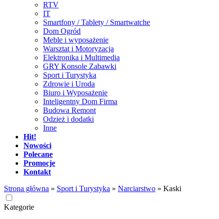
RTV
IT
Smartfony / Tablety / Smartwatche
Dom Ogród
Meble i wyposażenie
Warsztat i Motoryzacja
Elektronika i Multimedia
GRY Konsole Zabawki
Sport i Turystyka
Zdrowie i Uroda
Biuro i Wyposażenie
Inteligentny Dom Firma
Budowa Remont
Odzież i dodatki
Inne
Hit!
Nowości
Polecane
Promocje
Kontakt
Strona główna
»
Sport i Turystyka
»
Narciarstwo
»
Kaski
Kategorie