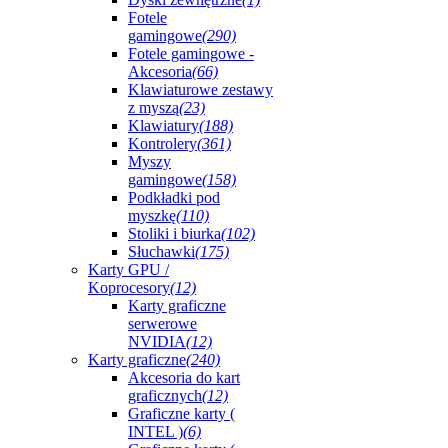
Fotele
gamingowe
(290)
Fotele gamingowe -
Akcesoria
(66)
Klawiaturowe zestawy
z myszą
(23)
Klawiatury
(188)
Kontrolery
(361)
Myszy
gamingowe
(158)
Podkładki pod
myszkę
(110)
Stoliki i biurka
(102)
Słuchawki
(175)
Karty GPU /
Koprocesory
(12)
Karty graficzne
serwerowe
NVIDIA
(12)
Karty graficzne
(240)
Akcesoria do kart
graficznych
(12)
Graficzne karty (
INTEL )
(6)