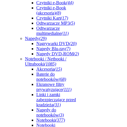
Czytniki e-Book
(44)
Czytniki e-Book
(akcesoria)
(8)
Czytniki Kart
(17)
Odtwarzacze MP3
(5)
Odtwarzacze
multimedialne
(11)
Napędy
(29)
Nagrywarki DVD
(20)
Napędy Blu-ray
(7)
Napędy DVD-ROM
(2)
Notebooki / Netbooki /
Ultrabooki
(1085)
Akcesoria
(15)
Baterie do
notebooków
(68)
Ekranowe filtry
prywatyzujące
(111)
Linki i zamki
zabezpieczające przed
kradzieżą
(31)
Napędy do
notebooków
(3)
Notebooki
(377)
Notebooki