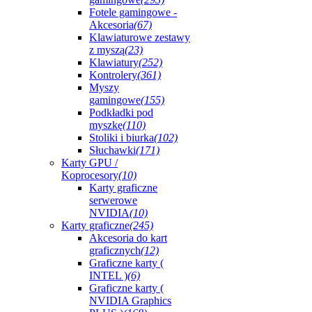
Fotele gamingowe -
Akcesoria
(67)
Klawiaturowe zestawy
z myszą
(23)
Klawiatury
(252)
Kontrolery
(361)
Myszy
gamingowe
(155)
Podkładki pod
myszkę
(110)
Stoliki i biurka
(102)
Słuchawki
(171)
Karty GPU /
Koprocesory
(10)
Karty graficzne
serwerowe
NVIDIA
(10)
Karty graficzne
(245)
Akcesoria do kart
graficznych
(12)
Graficzne karty (
INTEL )
(6)
Graficzne karty (
NVIDIA Graphics