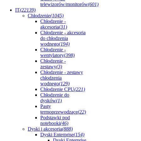
telewizorów/monitorów
(601)
IT
(22139)
Chłodzenie
(1045)
Chłodzenie -
akcesoria
(31)
Chłodzenie - akcesoria
do chłodzenia
wodnego
(194)
Chłodzenie -
wentylatory
(398)
Chłodzenie -
zestawy
(3)
Chłodzenie - zestawy
chłodzenia
wodnego
(129)
Chłodzenie CPU
(221)
Chłodzenie do
dysków
(1)
Pasty
termoprzewodzące
(22)
Podstawki pod
notebooki
(46)
Dyski i akcesoria
(888)
Dyski Enterprise
(154)
Dyski Enterprise