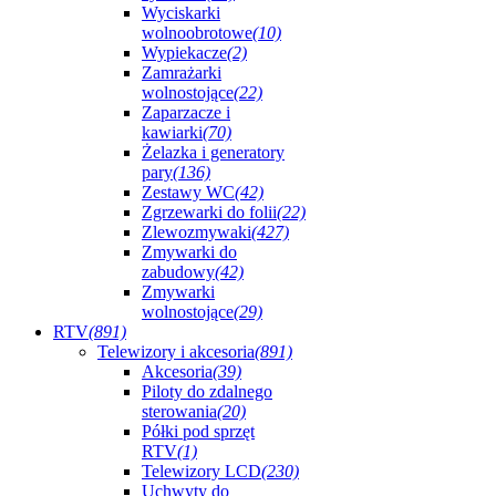
Wyciskarki
wolnoobrotowe
(10)
Wypiekacze
(2)
Zamrażarki
wolnostojące
(22)
Zaparzacze i
kawiarki
(70)
Żelazka i generatory
pary
(136)
Zestawy WC
(42)
Zgrzewarki do folii
(22)
Zlewozmywaki
(427)
Zmywarki do
zabudowy
(42)
Zmywarki
wolnostojące
(29)
RTV
(891)
Telewizory i akcesoria
(891)
Akcesoria
(39)
Piloty do zdalnego
sterowania
(20)
Półki pod sprzęt
RTV
(1)
Telewizory LCD
(230)
Uchwyty do