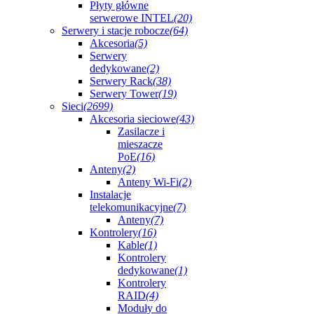
Płyty główne
serwerowe INTEL
(20)
Serwery i stacje robocze
(64)
Akcesoria
(5)
Serwery
dedykowane
(2)
Serwery Rack
(38)
Serwery Tower
(19)
Sieci
(2699)
Akcesoria sieciowe
(43)
Zasilacze i
mieszacze
PoE
(16)
Anteny
(2)
Anteny Wi-Fi
(2)
Instalacje
telekomunikacyjne
(7)
Anteny
(7)
Kontrolery
(16)
Kable
(1)
Kontrolery
dedykowane
(1)
Kontrolery
RAID
(4)
Moduły do