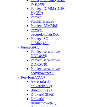
IV)
(240)
Pamięci DIMM (DDR
V)
(350)
Pamięci
FlashDrive
(296)
Pamięci RIMM
(8)
Pamięci
SecureDigital
(193)
Pamięci SO-
DIMM
(162)
Pamięci
(41)
Pamięci serwerowe
DDR4
(20)
Pamięci serwerowe
DDR5
(18)
Pamięci serwerowe
dedykowane
(2)
Peryferia
(2880)
Akcesoria do
drukarek
(112)
Bluetooth
(19)
Drukarki 3D
(8)
Drukarki
atramentowe
(61)