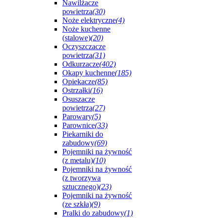
Nawilżacze
powietrza
(30)
Noże elektryczne
(4)
Noże kuchenne
(stalowe)
(20)
Oczyszczacze
powietrza
(31)
Odkurzacze
(402)
Okapy kuchenne
(185)
Opiekacze
(85)
Ostrzałki
(16)
Osuszacze
powietrza
(27)
Parowary
(5)
Parownice
(33)
Piekarniki do
zabudowy
(69)
Pojemniki na żywność
(z metalu)
(10)
Pojemniki na żywność
(z tworzywa
sztucznego)
(23)
Pojemniki na żywność
(ze szkła)
(9)
Pralki do zabudowy
(1)