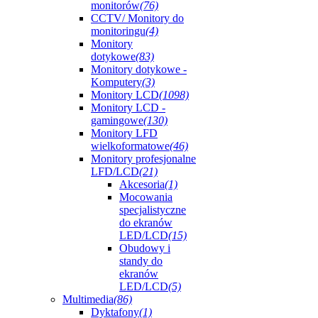
monitorów
(76)
CCTV/ Monitory do
monitoringu
(4)
Monitory
dotykowe
(83)
Monitory dotykowe -
Komputery
(3)
Monitory LCD
(1098)
Monitory LCD -
gamingowe
(130)
Monitory LFD
wielkoformatowe
(46)
Monitory profesjonalne
LFD/LCD
(21)
Akcesoria
(1)
Mocowania
specjalistyczne
do ekranów
LED/LCD
(15)
Obudowy i
standy do
ekranów
LED/LCD
(5)
Multimedia
(86)
Dyktafony
(1)