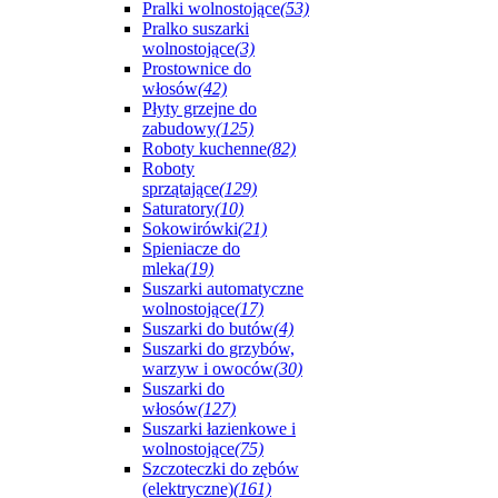
Pralki wolnostojące
(53)
Pralko suszarki
wolnostojące
(3)
Prostownice do
włosów
(42)
Płyty grzejne do
zabudowy
(125)
Roboty kuchenne
(82)
Roboty
sprzątające
(129)
Saturatory
(10)
Sokowirówki
(21)
Spieniacze do
mleka
(19)
Suszarki automatyczne
wolnostojące
(17)
Suszarki do butów
(4)
Suszarki do grzybów,
warzyw i owoców
(30)
Suszarki do
włosów
(127)
Suszarki łazienkowe i
wolnostojące
(75)
Szczoteczki do zębów
(elektryczne)
(161)