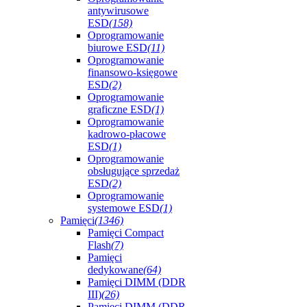
antywirusowe
ESD
(158)
Oprogramowanie
biurowe ESD
(11)
Oprogramowanie
finansowo-księgowe
ESD
(2)
Oprogramowanie
graficzne ESD
(1)
Oprogramowanie
kadrowo-płacowe
ESD
(1)
Oprogramowanie
obsługujące sprzedaż
ESD
(2)
Oprogramowanie
systemowe ESD
(1)
Pamięci
(1346)
Pamięci Compact
Flash
(7)
Pamięci
dedykowane
(64)
Pamięci DIMM (DDR
III)
(26)
Pamięci DIMM (DDR