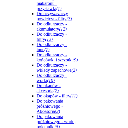
makaronu -
przystawki
(1)
Do oczyszczaczy
powietrza - filtry
(7)
Do odkurzaczy -
akumulatory
(12)
Do odkurzaczy -
filtry
(12)
Do odkurzaczy -
inne
(7)
Do odkurzaczy -
końcówki i szczotki
(9)
Do odkurzaczy -
wkłady zapachowe
(2)
Do odkurzaczy -
worki
(10)
Do okapów -
akcesoria
(2)
Do okapów - filtry
(11)
Do pakowania
próżniowego -
Akcesoria
(2)
Do pakowania
próżniowego - worki,
pojemniki
(5)