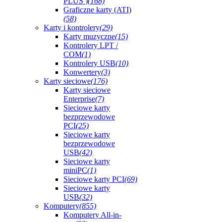
PLUS )
(168)
Graficzne karty (ATI)
(58)
Karty i kontrolery
(29)
Karty muzyczne
(15)
Kontrolery LPT /
COM
(1)
Kontrolery USB
(10)
Konwertery
(3)
Karty sieciowe
(176)
Karty sieciowe
Enterprise
(7)
Sieciowe karty
bezprzewodowe
PCI
(25)
Sieciowe karty
bezprzewodowe
USB
(42)
Sieciowe karty
miniPC
(1)
Sieciowe karty PCI
(69)
Sieciowe karty
USB
(32)
Komputery
(855)
Komputery All-in-