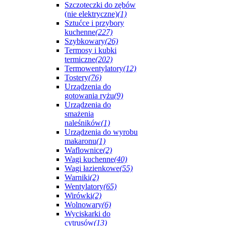
Szczoteczki do zębów
(nie elektryczne)
(1)
Sztućce i przybory
kuchenne
(227)
Szybkowary
(26)
Termosy i kubki
termiczne
(202)
Termowentylatory
(12)
Tostery
(76)
Urządzenia do
gotowania ryżu
(9)
Urządzenia do
smażenia
naleśników
(1)
Urządzenia do wyrobu
makaronu
(1)
Waflownice
(2)
Wagi kuchenne
(40)
Wagi łazienkowe
(55)
Warniki
(2)
Wentylatory
(65)
Wirówki
(2)
Wolnowary
(6)
Wyciskarki do
cytrusów
(13)