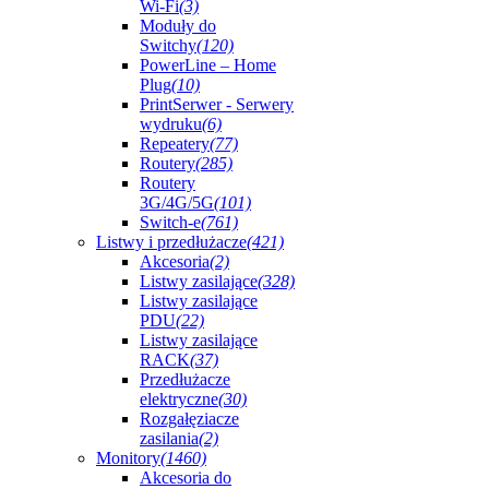
Wi-Fi
(3)
Moduły do
Switchy
(120)
PowerLine – Home
Plug
(10)
PrintSerwer - Serwery
wydruku
(6)
Repeatery
(77)
Routery
(285)
Routery
3G/4G/5G
(101)
Switch-e
(761)
Listwy i przedłużacze
(421)
Akcesoria
(2)
Listwy zasilające
(328)
Listwy zasilające
PDU
(22)
Listwy zasilające
RACK
(37)
Przedłużacze
elektryczne
(30)
Rozgałęziacze
zasilania
(2)
Monitory
(1460)
Akcesoria do