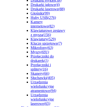
Drukarki etykiet
(38)
Drukarki igłowe
(4)
Drukarki laserowe
(88)
Głośniki
(99)
Huby USB
(276)
Kamery
internetowe
(82)
Klawiaturowe zestawy
z myszą
(156)
Klawiatury
(529)
Klucze sprzętowe
(7)
Mikrofony
(63)
Myszy
(691)
Przełączniki do
drukarek
(1)
Przełączniki i
splitery
(16)
Skanery
(66)
Słuchawki
(405)
Urządzenia
wielofunkcyjne
atramentowe
(94)
Urządzenia
wielofunkcyjne
laserowe
(65)