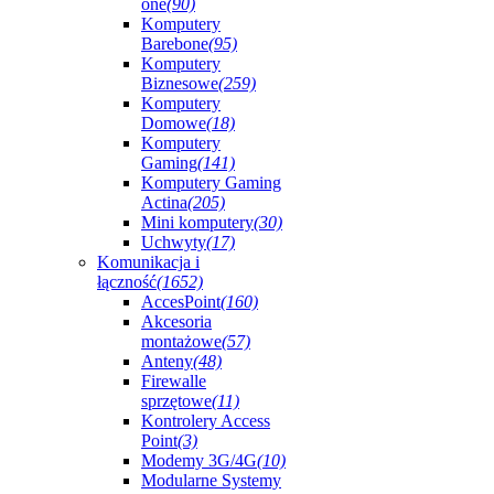
one
(90)
Komputery
Barebone
(95)
Komputery
Biznesowe
(259)
Komputery
Domowe
(18)
Komputery
Gaming
(141)
Komputery Gaming
Actina
(205)
Mini komputery
(30)
Uchwyty
(17)
Komunikacja i
łączność
(1652)
AccesPoint
(160)
Akcesoria
montażowe
(57)
Anteny
(48)
Firewalle
sprzętowe
(11)
Kontrolery Access
Point
(3)
Modemy 3G/4G
(10)
Modularne Systemy