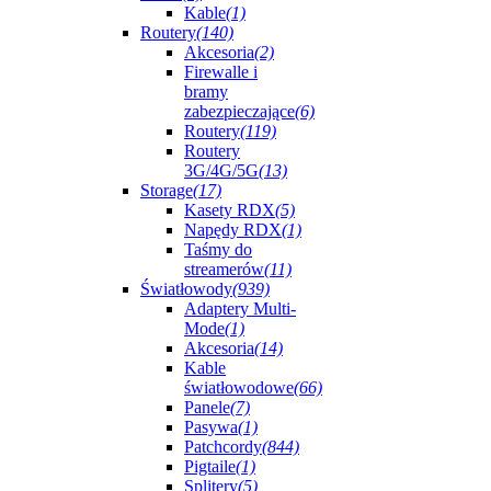
Kable
(1)
Routery
(140)
Akcesoria
(2)
Firewalle i
bramy
zabezpieczające
(6)
Routery
(119)
Routery
3G/4G/5G
(13)
Storage
(17)
Kasety RDX
(5)
Napędy RDX
(1)
Taśmy do
streamerów
(11)
Światłowody
(939)
Adaptery Multi-
Mode
(1)
Akcesoria
(14)
Kable
światłowodowe
(66)
Panele
(7)
Pasywa
(1)
Patchcordy
(844)
Pigtaile
(1)
Splitery
(5)