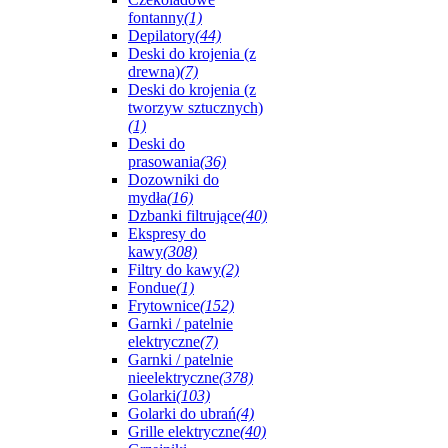
fontanny
(1)
Depilatory
(44)
Deski do krojenia (z
drewna)
(7)
Deski do krojenia (z
tworzyw sztucznych)
(1)
Deski do
prasowania
(36)
Dozowniki do
mydła
(16)
Dzbanki filtrujące
(40)
Ekspresy do
kawy
(308)
Filtry do kawy
(2)
Fondue
(1)
Frytownice
(152)
Garnki / patelnie
elektryczne
(7)
Garnki / patelnie
nieelektryczne
(378)
Golarki
(103)
Golarki do ubrań
(4)
Grille elektryczne
(40)