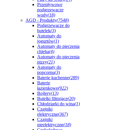
Przepływowe
podgrzewacze
wody
(18)
AGD - Produkty
(7548)
Podgrzewacze do
butelek
(3)
Automaty do
jogurtów
(1)
Automaty do pieczenia
chleba
(4)
Automaty do pieczenia
pizzy
(21)
Automaty do
popcornu
(3)
Baterie kuchenne
(289)
Baterie
łazienkowe
(922)
Bojlery
(13)
Butelki filtrujące
(20)
Chłodziarki do wina
(1)
Czajniki
elektryczne
(367)
Czajniki
nieelektryczne
(18)
Czekoladowe