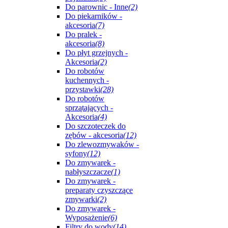
Do parownic - Inne
(2)
Do piekarników -
akcesoria
(7)
Do pralek -
akcesoria
(8)
Do płyt grzejnych -
Akcesoria
(2)
Do robotów
kuchennych -
przystawki
(28)
Do robotów
sprzątających -
Akcesoria
(4)
Do szczoteczek do
zębów - akcesoria
(12)
Do zlewozmywaków -
syfony
(12)
Do zmywarek -
nabłyszczacze
(1)
Do zmywarek -
preparaty czyszczące
zmywarki
(2)
Do zmywarek -
Wyposażenie
(6)
Filtry do wody
(14)