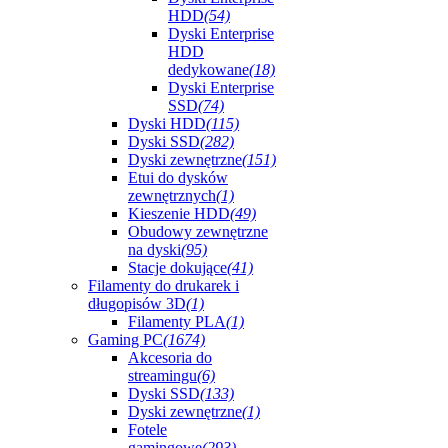
HDD
(54)
Dyski Enterprise
HDD
dedykowane
(18)
Dyski Enterprise
SSD
(74)
Dyski HDD
(115)
Dyski SSD
(282)
Dyski zewnętrzne
(151)
Etui do dysków
zewnętrznych
(1)
Kieszenie HDD
(49)
Obudowy zewnętrzne
na dyski
(95)
Stacje dokujące
(41)
Filamenty do drukarek i
długopisów 3D
(1)
Filamenty PLA
(1)
Gaming PC
(1674)
Akcesoria do
streamingu
(6)
Dyski SSD
(133)
Dyski zewnętrzne
(1)
Fotele
gamingowe
(293)