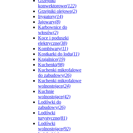
Grzejniki
konwektorowe
(122)
Grzejniki olejowe
(2)
Irygatory
(14)
Jajowary
(8)
Karbownice do
włosów
(2)
Koce i poduszki
elektryczne
(38)
Kombiwary
(11)
Kostkarki do lodu
(11)
Krajalnice
(19)
Kuchenki
(98)
Kuchenki mikrofalowe
do zabudowy
(26)
Kuchenki mikrofalowe
wolnostojące
(24)
Kuchnie
wolnostojące
(42)
Lodówki do
zabudowy
(26)
Lodówki
turystyczne
(81)
Lodówki
wolnostojące
(92)