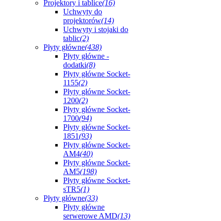
Projektory i tablice
(16)
Uchwyty do
projektorów
(14)
Uchwyty i stojaki do
tablic
(2)
Płyty główne
(438)
Płyty główne -
dodatki
(8)
Płyty główne Socket-
1155
(2)
Płyty główne Socket-
1200
(2)
Płyty główne Socket-
1700
(94)
Płyty główne Socket-
1851
(93)
Płyty główne Socket-
AM4
(40)
Płyty główne Socket-
AM5
(198)
Płyty główne Socket-
sTR5
(1)
Płyty główne
(33)
Płyty główne
serwerowe AMD
(13)