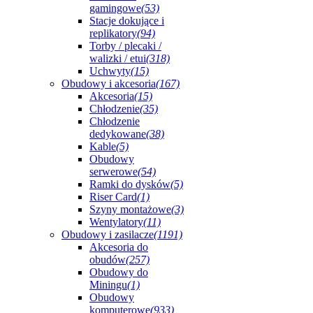
gamingowe
(53)
Stacje dokujące i
replikatory
(94)
Torby / plecaki /
walizki / etui
(318)
Uchwyty
(15)
Obudowy i akcesoria
(167)
Akcesoria
(15)
Chłodzenie
(35)
Chłodzenie
dedykowane
(38)
Kable
(5)
Obudowy
serwerowe
(54)
Ramki do dysków
(5)
Riser Card
(1)
Szyny montażowe
(3)
Wentylatory
(11)
Obudowy i zasilacze
(1191)
Akcesoria do
obudów
(257)
Obudowy do
Miningu
(1)
Obudowy
komputerowe
(933)