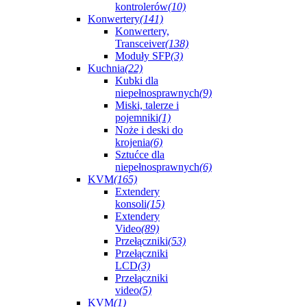
kontrolerów
(10)
Konwertery
(141)
Konwertery,
Transceiver
(138)
Moduły SFP
(3)
Kuchnia
(22)
Kubki dla
niepełnosprawnych
(9)
Miski, talerze i
pojemniki
(1)
Noże i deski do
krojenia
(6)
Sztućce dla
niepełnosprawnych
(6)
KVM
(165)
Extendery
konsoli
(15)
Extendery
Video
(89)
Przełączniki
(53)
Przełączniki
LCD
(3)
Przełączniki
video
(5)
KVM
(1)