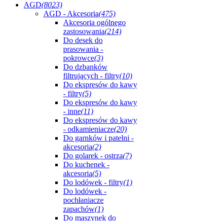
AGD
(8023)
AGD - Akcesoria
(475)
Akcesoria ogólnego
zastosowania
(214)
Do desek do
prasowania -
pokrowce
(3)
Do dzbanków
filtrujących - filtry
(10)
Do ekspresów do kawy
- filtry
(5)
Do ekspresów do kawy
- inne
(11)
Do ekspresów do kawy
- odkamieniacze
(20)
Do garnków i patelni -
akcesoria
(2)
Do golarek - ostrza
(7)
Do kuchenek -
akcesoria
(5)
Do lodówek - filtry
(1)
Do lodówek -
pochłaniacze
zapachów
(1)
Do maszynek do