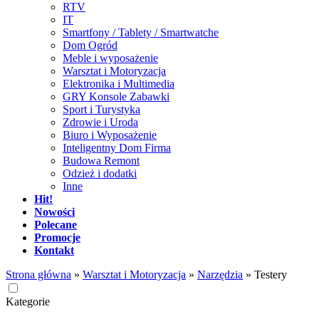
RTV
IT
Smartfony / Tablety / Smartwatche
Dom Ogród
Meble i wyposażenie
Warsztat i Motoryzacja
Elektronika i Multimedia
GRY Konsole Zabawki
Sport i Turystyka
Zdrowie i Uroda
Biuro i Wyposażenie
Inteligentny Dom Firma
Budowa Remont
Odzież i dodatki
Inne
Hit!
Nowości
Polecane
Promocje
Kontakt
Strona główna
»
Warsztat i Motoryzacja
»
Narzędzia
»
Testery
Kategorie