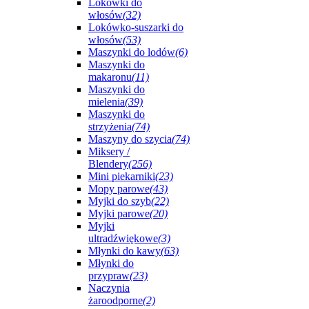
Lokówki do
włosów
(32)
Lokówko-suszarki do
włosów
(53)
Maszynki do lodów
(6)
Maszynki do
makaronu
(11)
Maszynki do
mielenia
(39)
Maszynki do
strzyżenia
(74)
Maszyny do szycia
(74)
Miksery /
Blendery
(256)
Mini piekarniki
(23)
Mopy parowe
(43)
Myjki do szyb
(22)
Myjki parowe
(20)
Myjki
ultradźwiękowe
(3)
Młynki do kawy
(63)
Młynki do
przypraw
(23)
Naczynia
żaroodporne
(2)