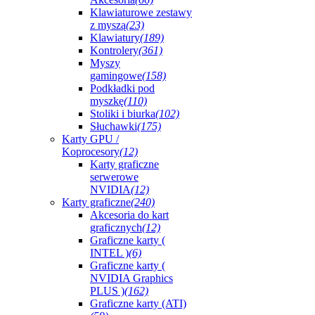
Klawiaturowe zestawy
z myszą
(23)
Klawiatury
(189)
Kontrolery
(361)
Myszy
gamingowe
(158)
Podkładki pod
myszkę
(110)
Stoliki i biurka
(102)
Słuchawki
(175)
Karty GPU /
Koprocesory
(12)
Karty graficzne
serwerowe
NVIDIA
(12)
Karty graficzne
(240)
Akcesoria do kart
graficznych
(12)
Graficzne karty (
INTEL )
(6)
Graficzne karty (
NVIDIA Graphics
PLUS )
(162)
Graficzne karty (ATI)