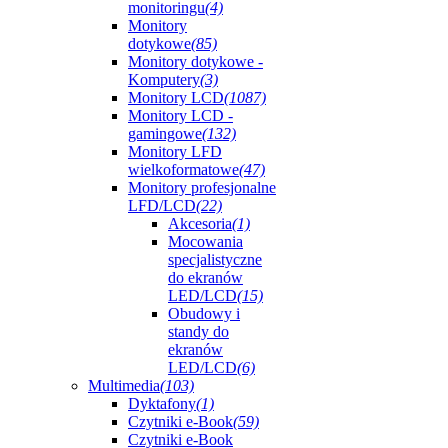
monitoringu
(4)
Monitory
dotykowe
(85)
Monitory dotykowe -
Komputery
(3)
Monitory LCD
(1087)
Monitory LCD -
gamingowe
(132)
Monitory LFD
wielkoformatowe
(47)
Monitory profesjonalne
LFD/LCD
(22)
Akcesoria
(1)
Mocowania
specjalistyczne
do ekranów
LED/LCD
(15)
Obudowy i
standy do
ekranów
LED/LCD
(6)
Multimedia
(103)
Dyktafony
(1)
Czytniki e-Book
(59)
Czytniki e-Book