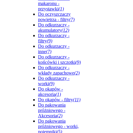
makaronu -
przystawki
(1)
Do oczyszczaczy
powietrza - filtry
(7)
Do odkurzaczy -
akumulatory
(12)
Do odkurzaczy -
filtry
(9)
Do odkurzaczy -
inne
(7)
Do odkurzaczy -
końcówki i szczotki
(9)
Do odkurzaczy -
wkłady zapachowe
(2)
Do odkurzaczy -
worki
(9)
Do okapów -
akcesoria
(1)
Do okapów - filtry
(11)
Do pakowania
próżniowego -
Akcesoria
(2)
Do pakowania
próżniowego - worki,
pojemniki
(5)