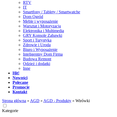
RTV
IT
Smartfony / Tablety / Smartwatche
Dom Ogród
Meble i wyposażenie
Warsztat i Motoryzacja
Elektronika i Multimedia
GRY Konsole Zabawki
Sport i Turystyka
Zdrowie i Uroda
Biuro i Wyposażenie
Inteligentny Dom Firma
Budowa Remont
Odzież i dodatki
Inne
Hit!
Nowości
Polecane
Promocje
Kontakt
Strona główna
»
AGD
»
AGD - Produkty
»
Wirówki
Kategorie