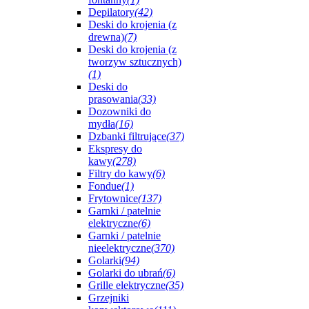
Depilatory
(42)
Deski do krojenia (z
drewna)
(7)
Deski do krojenia (z
tworzyw sztucznych)
(1)
Deski do
prasowania
(33)
Dozowniki do
mydła
(16)
Dzbanki filtrujące
(37)
Ekspresy do
kawy
(278)
Filtry do kawy
(6)
Fondue
(1)
Frytownice
(137)
Garnki / patelnie
elektryczne
(6)
Garnki / patelnie
nieelektryczne
(370)
Golarki
(94)
Golarki do ubrań
(6)
Grille elektryczne
(35)
Grzejniki