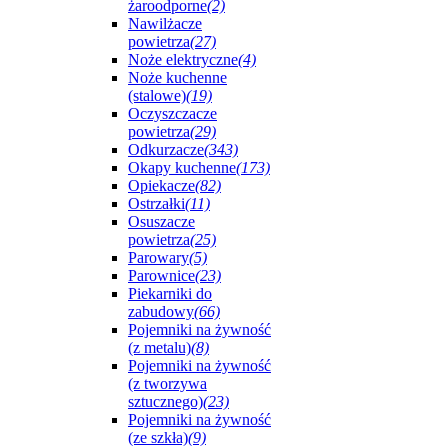
żaroodporne
(2)
Nawilżacze
powietrza
(27)
Noże elektryczne
(4)
Noże kuchenne
(stalowe)
(19)
Oczyszczacze
powietrza
(29)
Odkurzacze
(343)
Okapy kuchenne
(173)
Opiekacze
(82)
Ostrzałki
(11)
Osuszacze
powietrza
(25)
Parowary
(5)
Parownice
(23)
Piekarniki do
zabudowy
(66)
Pojemniki na żywność
(z metalu)
(8)
Pojemniki na żywność
(z tworzywa
sztucznego)
(23)
Pojemniki na żywność
(ze szkła)
(9)