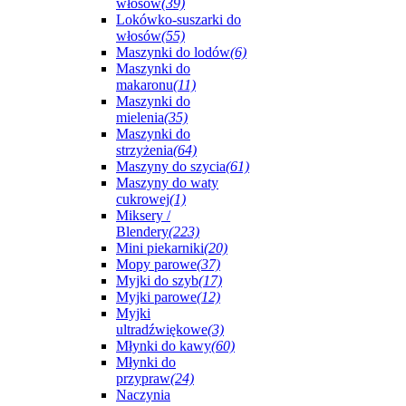
włosów
(39)
Lokówko-suszarki do
włosów
(55)
Maszynki do lodów
(6)
Maszynki do
makaronu
(11)
Maszynki do
mielenia
(35)
Maszynki do
strzyżenia
(64)
Maszyny do szycia
(61)
Maszyny do waty
cukrowej
(1)
Miksery /
Blendery
(223)
Mini piekarniki
(20)
Mopy parowe
(37)
Myjki do szyb
(17)
Myjki parowe
(12)
Myjki
ultradźwiękowe
(3)
Młynki do kawy
(60)
Młynki do
przypraw
(24)
Naczynia