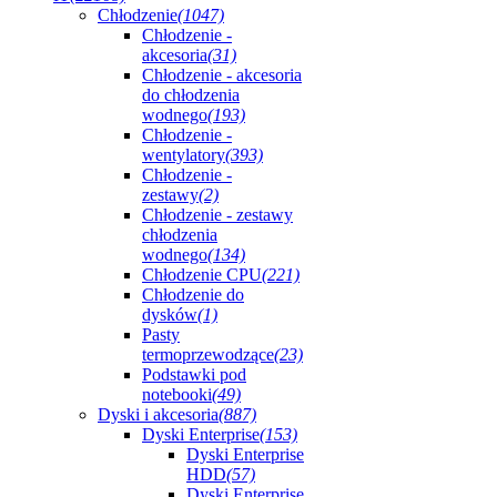
Chłodzenie
(1047)
Chłodzenie -
akcesoria
(31)
Chłodzenie - akcesoria
do chłodzenia
wodnego
(193)
Chłodzenie -
wentylatory
(393)
Chłodzenie -
zestawy
(2)
Chłodzenie - zestawy
chłodzenia
wodnego
(134)
Chłodzenie CPU
(221)
Chłodzenie do
dysków
(1)
Pasty
termoprzewodzące
(23)
Podstawki pod
notebooki
(49)
Dyski i akcesoria
(887)
Dyski Enterprise
(153)
Dyski Enterprise
HDD
(57)
Dyski Enterprise