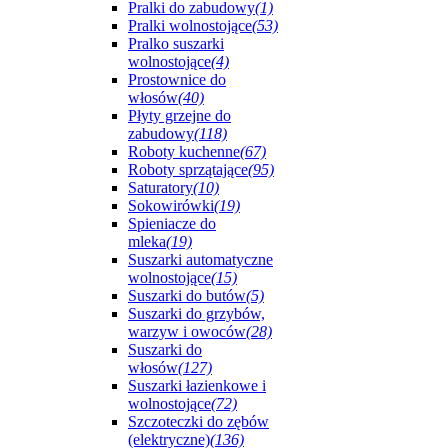
Pralki do zabudowy
(1)
Pralki wolnostojące
(53)
Pralko suszarki
wolnostojące
(4)
Prostownice do
włosów
(40)
Płyty grzejne do
zabudowy
(118)
Roboty kuchenne
(67)
Roboty sprzątające
(95)
Saturatory
(10)
Sokowirówki
(19)
Spieniacze do
mleka
(19)
Suszarki automatyczne
wolnostojące
(15)
Suszarki do butów
(5)
Suszarki do grzybów,
warzyw i owoców
(28)
Suszarki do
włosów
(127)
Suszarki łazienkowe i
wolnostojące
(72)
Szczoteczki do zębów
(elektryczne)
(136)