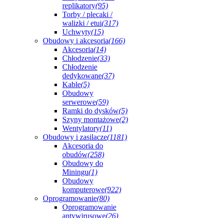
replikatory
(95)
Torby / plecaki /
walizki / etui
(317)
Uchwyty
(15)
Obudowy i akcesoria
(166)
Akcesoria
(14)
Chłodzenie
(33)
Chłodzenie
dedykowane
(37)
Kable
(5)
Obudowy
serwerowe
(59)
Ramki do dysków
(5)
Szyny montażowe
(2)
Wentylatory
(11)
Obudowy i zasilacze
(1181)
Akcesoria do
obudów
(258)
Obudowy do
Miningu
(1)
Obudowy
komputerowe
(922)
Oprogramowanie
(80)
Oprogramowanie
antywirusowe
(26)