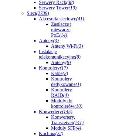
Serwery Rack
(38)
Serwery Tower
(19)
Sieci
(2739)
Akcesoria sieciowe
(41)
Zasilacze i
mieszacze
PoE
(14)
Anteny
(3)
Anteny Wi-Fi
(3)
Instalacje
telekomunikacyjne
(8)
Anteny
(8)
Kontrolery
(17)
Kable
(2)
Kontrolery
dedykowane
(1)
Kontrolery
RAID
(4)
Moduły do
kontrolerów
(10)
Konwertery
(145)
Konwertery,
Transceiver
(141)
Moduły SFP
(4)
Kuchnia
(22)