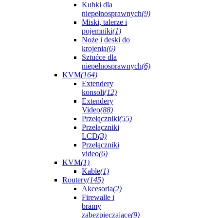
Kubki dla
niepełnosprawnych
(9)
Miski, talerze i
pojemniki
(1)
Noże i deski do
krojenia
(6)
Sztućce dla
niepełnosprawnych
(6)
KVM
(164)
Extendery
konsoli
(12)
Extendery
Video
(88)
Przełączniki
(55)
Przełączniki
LCD
(3)
Przełączniki
video
(6)
KVM
(1)
Kable
(1)
Routery
(145)
Akcesoria
(2)
Firewalle i
bramy
zabezpieczające
(9)