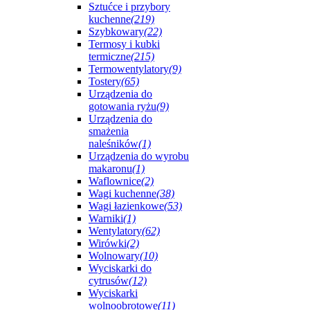
Sztućce i przybory
kuchenne
(219)
Szybkowary
(22)
Termosy i kubki
termiczne
(215)
Termowentylatory
(9)
Tostery
(65)
Urządzenia do
gotowania ryżu
(9)
Urządzenia do
smażenia
naleśników
(1)
Urządzenia do wyrobu
makaronu
(1)
Waflownice
(2)
Wagi kuchenne
(38)
Wagi łazienkowe
(53)
Warniki
(1)
Wentylatory
(62)
Wirówki
(2)
Wolnowary
(10)
Wyciskarki do
cytrusów
(12)
Wyciskarki
wolnoobrotowe
(11)