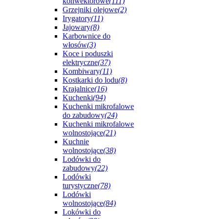
konwektorowe
(111)
Grzejniki olejowe
(2)
Irygatory
(11)
Jajowary
(8)
Karbownice do
włosów
(3)
Koce i poduszki
elektryczne
(37)
Kombiwary
(11)
Kostkarki do lodu
(8)
Krajalnice
(16)
Kuchenki
(94)
Kuchenki mikrofalowe
do zabudowy
(24)
Kuchenki mikrofalowe
wolnostojące
(21)
Kuchnie
wolnostojące
(38)
Lodówki do
zabudowy
(22)
Lodówki
turystyczne
(78)
Lodówki
wolnostojące
(84)
Lokówki do