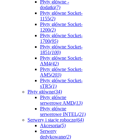
Płyty główne -
dodatki
(7)
Płyty główne Socket-
1155
(2)
Płyty główne Socket-
1200
(2)
Płyty główne Socket-
1700
(95)
Płyty główne Socket-
1851
(100)
Płyty główne Socket-
AM4
(42)
Płyty główne Socket-
AM5
(203)
Płyty główne Socket-
sTR5
(1)
Płyty główne
(34)
Płyty główne
serwerowe AMD
(13)
Płyty główne
serwerowe INTEL
(21)
Serwery i stacje robocze
(64)
Akcesoria
(5)
Serwery
dedykowane
(2)