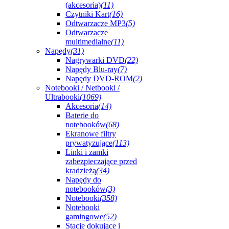
(akcesoria)
(11)
Czytniki Kart
(16)
Odtwarzacze MP3
(5)
Odtwarzacze
multimedialne
(11)
Napędy
(31)
Nagrywarki DVD
(22)
Napędy Blu-ray
(7)
Napędy DVD-ROM
(2)
Notebooki / Netbooki /
Ultrabooki
(1069)
Akcesoria
(14)
Baterie do
notebooków
(68)
Ekranowe filtry
prywatyzujące
(113)
Linki i zamki
zabezpieczające przed
kradzieżą
(34)
Napędy do
notebooków
(3)
Notebooki
(358)
Notebooki
gamingowe
(52)
Stacje dokujące i