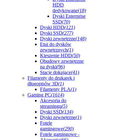
HDD
dedykowane
(18)
Dyski Enterprise
SSD
(70)
Dyski HDD
(121)
Dyski SSD
(277)
Dyski zewnętrzne
(148)
Etui do dysków
zewnętrznych
(1)
Kieszenie HDD
(50)
Obudowy zewnętrzne
na dyski
(96)
Stacje dokujące
(41)
Filamenty do drukarek i
długopisów 3D
(1)
Filamenty PLA
(1)
Gaming PC
(1614)
Akcesoria do
streamingu
(5)
Dyski SSD
(134)
Dyski zewnętrzne
(1)
Fotele
gamingowe
(290)
Fotele gamingowe -
Akcesoria
(66)