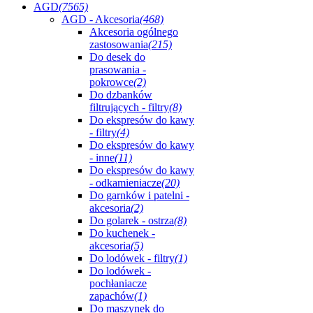
AGD
(7565)
AGD - Akcesoria
(468)
Akcesoria ogólnego
zastosowania
(215)
Do desek do
prasowania -
pokrowce
(2)
Do dzbanków
filtrujących - filtry
(8)
Do ekspresów do kawy
- filtry
(4)
Do ekspresów do kawy
- inne
(11)
Do ekspresów do kawy
- odkamieniacze
(20)
Do garnków i patelni -
akcesoria
(2)
Do golarek - ostrza
(8)
Do kuchenek -
akcesoria
(5)
Do lodówek - filtry
(1)
Do lodówek -
pochłaniacze
zapachów
(1)
Do maszynek do