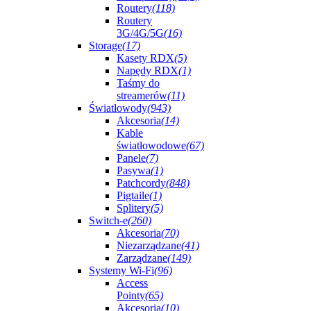
Routery
(118)
Routery
3G/4G/5G
(16)
Storage
(17)
Kasety RDX
(5)
Napędy RDX
(1)
Taśmy do
streamerów
(11)
Światłowody
(943)
Akcesoria
(14)
Kable
światłowodowe
(67)
Panele
(7)
Pasywa
(1)
Patchcordy
(848)
Pigtaile
(1)
Splitery
(5)
Switch-e
(260)
Akcesoria
(70)
Niezarządzane
(41)
Zarządzane
(149)
Systemy Wi-Fi
(96)
Access
Pointy
(65)
Akcesoria
(10)