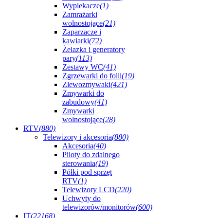
Wypiekacze
(1)
Zamrażarki
wolnostojące
(21)
Zaparzacze i
kawiarki
(72)
Żelazka i generatory
pary
(113)
Zestawy WC
(41)
Zgrzewarki do folii
(19)
Zlewozmywaki
(421)
Zmywarki do
zabudowy
(41)
Zmywarki
wolnostojące
(28)
RTV
(880)
Telewizory i akcesoria
(880)
Akcesoria
(40)
Piloty do zdalnego
sterowania
(19)
Półki pod sprzęt
RTV
(1)
Telewizory LCD
(220)
Uchwyty do
telewizorów/monitorów
(600)
IT
(22168)