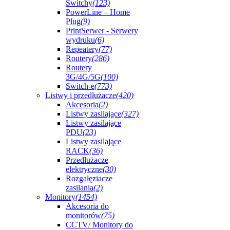
Switchy
(123)
PowerLine – Home
Plug
(9)
PrintSerwer - Serwery
wydruku
(6)
Repeatery
(77)
Routery
(286)
Routery
3G/4G/5G
(100)
Switch-e
(773)
Listwy i przedłużacze
(420)
Akcesoria
(2)
Listwy zasilające
(327)
Listwy zasilające
PDU
(23)
Listwy zasilające
RACK
(36)
Przedłużacze
elektryczne
(30)
Rozgałęziacze
zasilania
(2)
Monitory
(1454)
Akcesoria do
monitorów
(75)
CCTV/ Monitory do