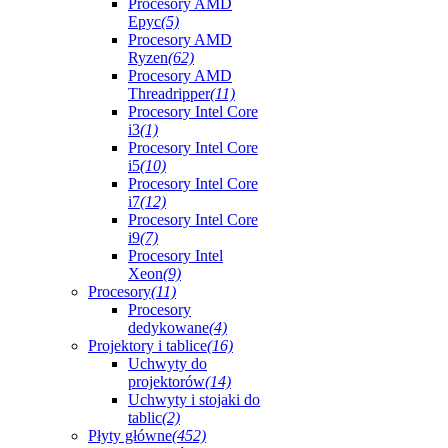
Procesory AMD
Epyc
(5)
Procesory AMD
Ryzen
(62)
Procesory AMD
Threadripper
(11)
Procesory Intel Core
i3
(1)
Procesory Intel Core
i5
(10)
Procesory Intel Core
i7
(12)
Procesory Intel Core
i9
(7)
Procesory Intel
Xeon
(9)
Procesory
(11)
Procesory
dedykowane
(4)
Projektory i tablice
(16)
Uchwyty do
projektorów
(14)
Uchwyty i stojaki do
tablic
(2)
Płyty główne
(452)