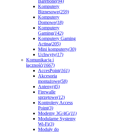
Barebone
(94)
Komputery
Biznesowe
(259)
Komputery
Domowe
(18)
Komputery
Gaming
(142)
Komputery Gaming
Actina
(205)
Mini komputery
(30)
Uchwyty
(17)
Komunikacja i
łączność
(1667)
AccesPoint
(161)
Akcesoria
montażowe
(58)
Anteny
(45)
Firewalle
sprzętowe
(12)
Kontrolery Access
Point
(3)
Modemy 3G/4G
(11)
Modularne Systemy
Wi-Fi
(3)
Moduły do