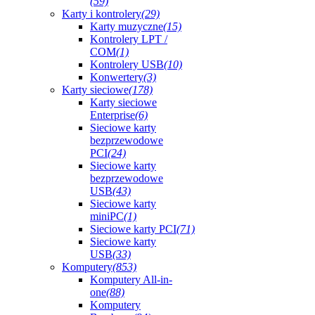
(59)
Karty i kontrolery
(29)
Karty muzyczne
(15)
Kontrolery LPT /
COM
(1)
Kontrolery USB
(10)
Konwertery
(3)
Karty sieciowe
(178)
Karty sieciowe
Enterprise
(6)
Sieciowe karty
bezprzewodowe
PCI
(24)
Sieciowe karty
bezprzewodowe
USB
(43)
Sieciowe karty
miniPC
(1)
Sieciowe karty PCI
(71)
Sieciowe karty
USB
(33)
Komputery
(853)
Komputery All-in-
one
(88)
Komputery