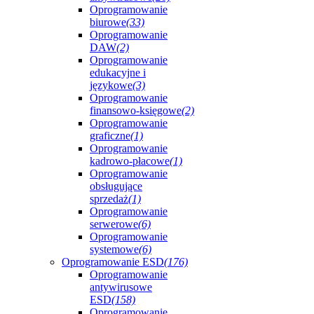
Oprogramowanie
biurowe
(33)
Oprogramowanie
DAW
(2)
Oprogramowanie
edukacyjne i
językowe
(3)
Oprogramowanie
finansowo-księgowe
(2)
Oprogramowanie
graficzne
(1)
Oprogramowanie
kadrowo-płacowe
(1)
Oprogramowanie
obsługujące
sprzedaż
(1)
Oprogramowanie
serwerowe
(6)
Oprogramowanie
systemowe
(6)
Oprogramowanie ESD
(176)
Oprogramowanie
antywirusowe
ESD
(158)
Oprogramowanie