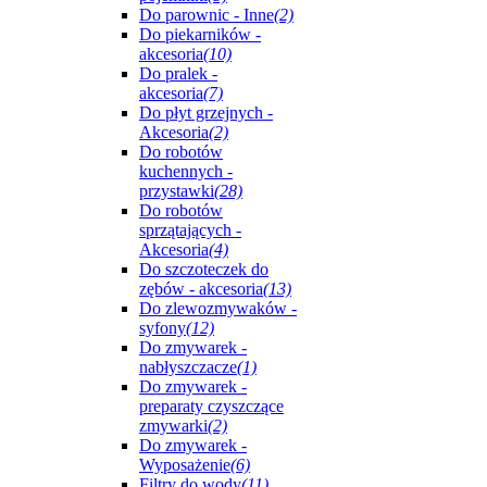
Do parownic - Inne
(2)
Do piekarników -
akcesoria
(10)
Do pralek -
akcesoria
(7)
Do płyt grzejnych -
Akcesoria
(2)
Do robotów
kuchennych -
przystawki
(28)
Do robotów
sprzątających -
Akcesoria
(4)
Do szczoteczek do
zębów - akcesoria
(13)
Do zlewozmywaków -
syfony
(12)
Do zmywarek -
nabłyszczacze
(1)
Do zmywarek -
preparaty czyszczące
zmywarki
(2)
Do zmywarek -
Wyposażenie
(6)
Filtry do wody
(11)