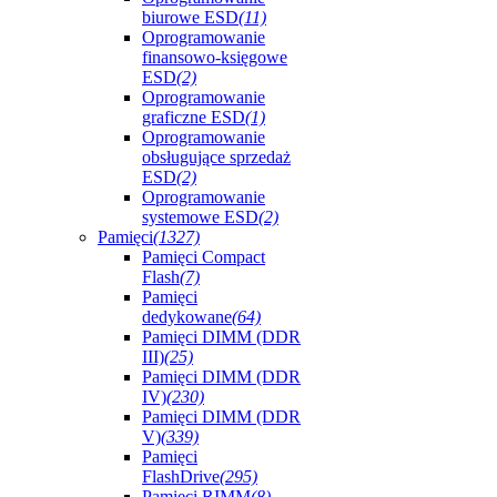
biurowe ESD
(11)
Oprogramowanie
finansowo-księgowe
ESD
(2)
Oprogramowanie
graficzne ESD
(1)
Oprogramowanie
obsługujące sprzedaż
ESD
(2)
Oprogramowanie
systemowe ESD
(2)
Pamięci
(1327)
Pamięci Compact
Flash
(7)
Pamięci
dedykowane
(64)
Pamięci DIMM (DDR
III)
(25)
Pamięci DIMM (DDR
IV)
(230)
Pamięci DIMM (DDR
V)
(339)
Pamięci
FlashDrive
(295)
Pamięci RIMM
(8)