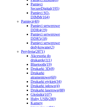
Pamięci
SecureDigital
(195)
Pamięci SO-
DIMM
(164)
Pamięci
(40)
Pamięci serwerowe
DDR4
(19)
Pamięci serwerowe
DDR5
(18)
Pamięci serwerowe
dedykowane
(2)
Peryferia
(2871)
Akcesoria do
drukarek
(111)
Bluetooth
(19)
Drukarki 3D
(8)
Drukarki
atramentowe
(60)
Drukarki etykiet
(34)
Drukarki igłowe
(4)
Drukarki laserowe
(88)
Głośniki
(107)
Huby USB
(280)
Kamery