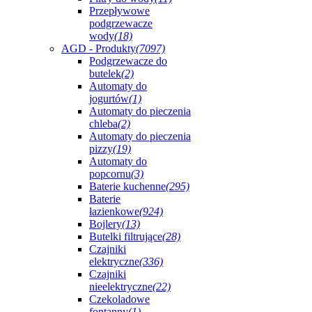
Przepływowe
podgrzewacze
wody
(18)
AGD - Produkty
(7097)
Podgrzewacze do
butelek
(2)
Automaty do
jogurtów
(1)
Automaty do pieczenia
chleba
(2)
Automaty do pieczenia
pizzy
(19)
Automaty do
popcornu
(3)
Baterie kuchenne
(295)
Baterie
łazienkowe
(924)
Bojlery
(13)
Butelki filtrujące
(28)
Czajniki
elektryczne
(336)
Czajniki
nieelektryczne
(22)
Czekoladowe
fontanny
(1)