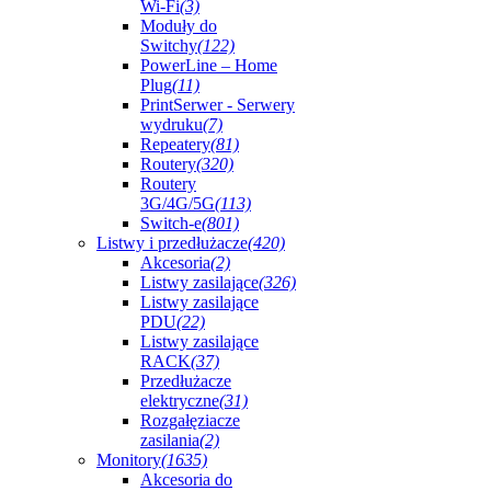
Wi-Fi
(3)
Moduły do
Switchy
(122)
PowerLine – Home
Plug
(11)
PrintSerwer - Serwery
wydruku
(7)
Repeatery
(81)
Routery
(320)
Routery
3G/4G/5G
(113)
Switch-e
(801)
Listwy i przedłużacze
(420)
Akcesoria
(2)
Listwy zasilające
(326)
Listwy zasilające
PDU
(22)
Listwy zasilające
RACK
(37)
Przedłużacze
elektryczne
(31)
Rozgałęziacze
zasilania
(2)
Monitory
(1635)
Akcesoria do