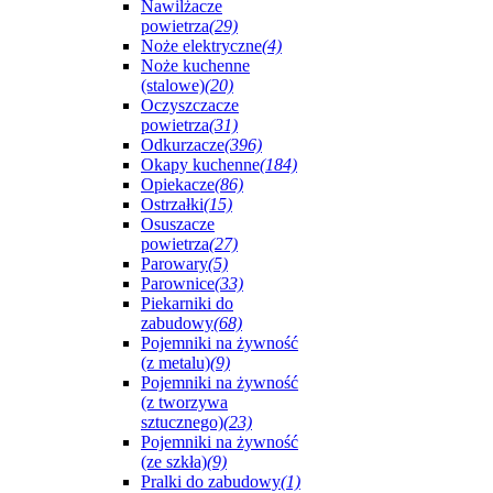
Nawilżacze
powietrza
(29)
Noże elektryczne
(4)
Noże kuchenne
(stalowe)
(20)
Oczyszczacze
powietrza
(31)
Odkurzacze
(396)
Okapy kuchenne
(184)
Opiekacze
(86)
Ostrzałki
(15)
Osuszacze
powietrza
(27)
Parowary
(5)
Parownice
(33)
Piekarniki do
zabudowy
(68)
Pojemniki na żywność
(z metalu)
(9)
Pojemniki na żywność
(z tworzywa
sztucznego)
(23)
Pojemniki na żywność
(ze szkła)
(9)
Pralki do zabudowy
(1)