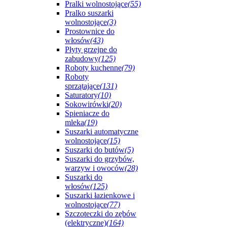
Pralki wolnostojące
(55)
Pralko suszarki
wolnostojące
(3)
Prostownice do
włosów
(43)
Płyty grzejne do
zabudowy
(125)
Roboty kuchenne
(79)
Roboty
sprzątające
(131)
Saturatory
(10)
Sokowirówki
(20)
Spieniacze do
mleka
(19)
Suszarki automatyczne
wolnostojące
(15)
Suszarki do butów
(5)
Suszarki do grzybów,
warzyw i owoców
(28)
Suszarki do
włosów
(125)
Suszarki łazienkowe i
wolnostojące
(77)
Szczoteczki do zębów
(elektryczne)
(164)