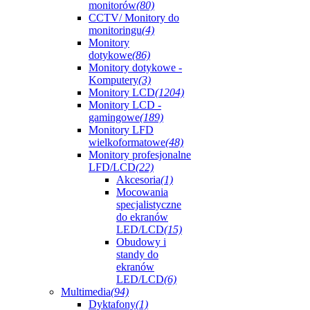
monitorów
(80)
CCTV/ Monitory do
monitoringu
(4)
Monitory
dotykowe
(86)
Monitory dotykowe -
Komputery
(3)
Monitory LCD
(1204)
Monitory LCD -
gamingowe
(189)
Monitory LFD
wielkoformatowe
(48)
Monitory profesjonalne
LFD/LCD
(22)
Akcesoria
(1)
Mocowania
specjalistyczne
do ekranów
LED/LCD
(15)
Obudowy i
standy do
ekranów
LED/LCD
(6)
Multimedia
(94)
Dyktafony
(1)