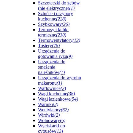
Szczoteczki do zębów
(nie elektryczne)
(1)
Sztućce i przybory
kuchenne
(228)
Szybkowary
(26)
Termosy i kubki
termiczne
(230)
Termowentylatory
(12)
Tostery
(76)
Urządzenia do
gotowania ryżu
(9)
Urządzenia do
smażenia
naleśników
(1)
Urządzenia do wyrobu
makaronu
(1)
Waflownice
(2)
Wagi kuchenne
(38)
Wagi łazienkowe
(54)
Warniki
(2)
Wentylatory
(62)
Wirówki
(2)
Wolnowary
(6)
Wyciskarki do
cytrusów
(13)