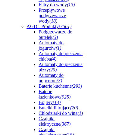
Filtry do wody
(13)
Przepływowe
podgrzewacze
wody
(18)
AGD - Produkty
(7561)
Podgrzewacze do
butelek
(3)
Automaty do
jogurtów
(1)
Automaty do pieczenia
chleba
(4)
Automaty do pieczenia
pizzy
(20)
Automaty do
popcornu
(3)
Baterie kuchenne
(293)
Baterie
łazienkowe
(925)
Bojlery
(13)
Butelki filtrujące
(20)
Chłodziarki do wina
(1)
Czajniki
elektryczne
(367)
Czajniki
nieelektryczne
(18)