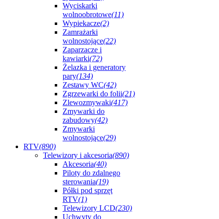
Wyciskarki
wolnoobrotowe
(11)
Wypiekacze
(2)
Zamrażarki
wolnostojące
(22)
Zaparzacze i
kawiarki
(72)
Żelazka i generatory
pary
(134)
Zestawy WC
(42)
Zgrzewarki do folii
(21)
Zlewozmywaki
(417)
Zmywarki do
zabudowy
(42)
Zmywarki
wolnostojące
(29)
RTV
(890)
Telewizory i akcesoria
(890)
Akcesoria
(40)
Piloty do zdalnego
sterowania
(19)
Półki pod sprzęt
RTV
(1)
Telewizory LCD
(230)
Uchwyty do