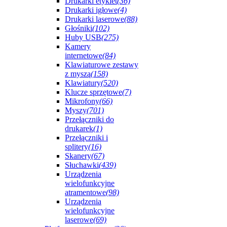
Drukarki etykiet
(36)
Drukarki igłowe
(4)
Drukarki laserowe
(88)
Głośniki
(102)
Huby USB
(275)
Kamery
internetowe
(84)
Klawiaturowe zestawy
z myszą
(158)
Klawiatury
(520)
Klucze sprzętowe
(7)
Mikrofony
(66)
Myszy
(701)
Przełączniki do
drukarek
(1)
Przełączniki i
splitery
(16)
Skanery
(67)
Słuchawki
(439)
Urządzenia
wielofunkcyjne
atramentowe
(98)
Urządzenia
wielofunkcyjne
laserowe
(69)