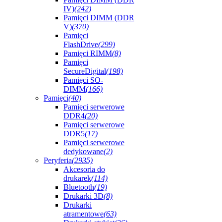
IV)
(242)
Pamięci DIMM (DDR
V)
(370)
Pamięci
FlashDrive
(299)
Pamięci RIMM
(8)
Pamięci
SecureDigital
(198)
Pamięci SO-
DIMM
(166)
Pamięci
(40)
Pamięci serwerowe
DDR4
(20)
Pamięci serwerowe
DDR5
(17)
Pamięci serwerowe
dedykowane
(2)
Peryferia
(2935)
Akcesoria do
drukarek
(114)
Bluetooth
(19)
Drukarki 3D
(8)
Drukarki
atramentowe
(63)