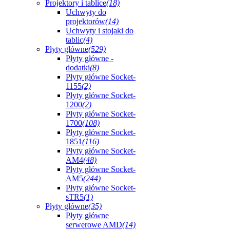
Projektory i tablice
(18)
Uchwyty do
projektorów
(14)
Uchwyty i stojaki do
tablic
(4)
Płyty główne
(529)
Płyty główne -
dodatki
(8)
Płyty główne Socket-
1155
(2)
Płyty główne Socket-
1200
(2)
Płyty główne Socket-
1700
(108)
Płyty główne Socket-
1851
(116)
Płyty główne Socket-
AM4
(48)
Płyty główne Socket-
AM5
(244)
Płyty główne Socket-
sTR5
(1)
Płyty główne
(35)
Płyty główne
serwerowe AMD
(14)