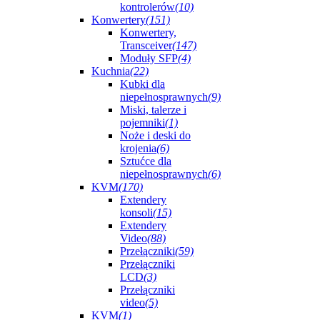
kontrolerów
(10)
Konwertery
(151)
Konwertery,
Transceiver
(147)
Moduły SFP
(4)
Kuchnia
(22)
Kubki dla
niepełnosprawnych
(9)
Miski, talerze i
pojemniki
(1)
Noże i deski do
krojenia
(6)
Sztućce dla
niepełnosprawnych
(6)
KVM
(170)
Extendery
konsoli
(15)
Extendery
Video
(88)
Przełączniki
(59)
Przełączniki
LCD
(3)
Przełączniki
video
(5)
KVM
(1)