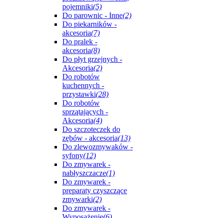
pojemniki
(5)
Do parownic - Inne
(2)
Do piekarników -
akcesoria
(7)
Do pralek -
akcesoria
(8)
Do płyt grzejnych -
Akcesoria
(2)
Do robotów
kuchennych -
przystawki
(28)
Do robotów
sprzątających -
Akcesoria
(4)
Do szczoteczek do
zębów - akcesoria
(13)
Do zlewozmywaków -
syfony
(12)
Do zmywarek -
nabłyszczacze
(1)
Do zmywarek -
preparaty czyszczące
zmywarki
(2)
Do zmywarek -
Wyposażenie
(6)