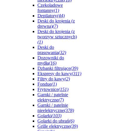
Czekoladowe
fontanny
(1)
Depilatory
(44)
Deski do krojenia (z
drewna)
(7)
Deski do krojenia (z
tworzyw sztucznych)
(1)
Deski do
prasowania
(32)
Dozowniki do
mydła
(16)
Dzbanki filtrujące
(39)
Ekspresy do kawy
(311)
Filtry do kawy
(2)
Fondue
(1)
Frytownice
(151)
Garnki / patelnie
elektryczne
(7)
Garnki / patelnie
nieelektryczne
(378)
Golarki
(103)
Golarki do ubrań
(6)
Grille elektryczne
(39)