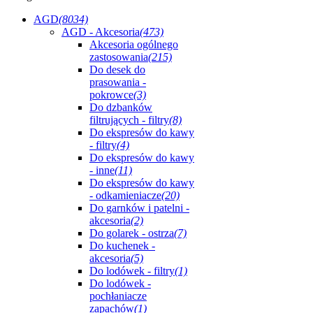
AGD
(8034)
AGD - Akcesoria
(473)
Akcesoria ogólnego
zastosowania
(215)
Do desek do
prasowania -
pokrowce
(3)
Do dzbanków
filtrujących - filtry
(8)
Do ekspresów do kawy
- filtry
(4)
Do ekspresów do kawy
- inne
(11)
Do ekspresów do kawy
- odkamieniacze
(20)
Do garnków i patelni -
akcesoria
(2)
Do golarek - ostrza
(7)
Do kuchenek -
akcesoria
(5)
Do lodówek - filtry
(1)
Do lodówek -
pochłaniacze
zapachów
(1)