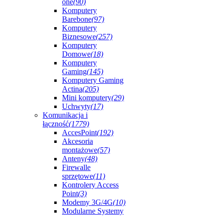
one
(90)
Komputery
Barebone
(97)
Komputery
Biznesowe
(257)
Komputery
Domowe
(18)
Komputery
Gaming
(145)
Komputery Gaming
Actina
(205)
Mini komputery
(29)
Uchwyty
(17)
Komunikacja i
łączność
(1779)
AccesPoint
(192)
Akcesoria
montażowe
(57)
Anteny
(48)
Firewalle
sprzętowe
(11)
Kontrolery Access
Point
(3)
Modemy 3G/4G
(10)
Modularne Systemy