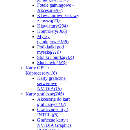
Fotele gamingowe -
Akcesoria
(67)
Klawiaturowe zestawy
z myszą
(23)
Klawiatury
(234)
Kontrolery
(366)
Myszy
gamingowe
(158)
Podkładki pod
myszkę
(110)
Stoliki i biurka
(104)
Słuchawki
(183)
Karty GPU /
Koprocesory
(16)
Karty graficzne
serwerowe
NVIDIA
(16)
Karty graficzne
(245)
Akcesoria do kart
graficznych
(12)
Graficzne karty (
INTEL )
(6)
Graficzne karty (
NVIDIA Graphics