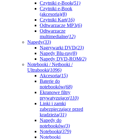
Czytniki e-Book
(51)
Czytniki e-Book
(akcesoria)
(8)
Czytniki Kart
(16)
Odtwarzacze MP3
(6)
Odtwarzacze
multimedialne
(12)
Napędy
(33)
Nagrywarki DVD
(23)
Napędy Blu-ray
(8)
Napędy DVD-ROM
(2)
Notebooki / Netbooki /
Ultrabooki
(1096)
Akcesoria
(15)
Baterie do
notebooków
(68)
Ekranowe filtry
prywatyzujące
(110)
Linki i zamki
zabezpieczające przed
kradzieżą
(31)
Napędy do
notebooków
(3)
Notebooki
(379)
Notebooki