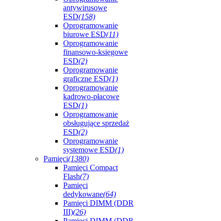
antywirusowe
ESD
(158)
Oprogramowanie
biurowe ESD
(11)
Oprogramowanie
finansowo-księgowe
ESD
(2)
Oprogramowanie
graficzne ESD
(1)
Oprogramowanie
kadrowo-płacowe
ESD
(1)
Oprogramowanie
obsługujące sprzedaż
ESD
(2)
Oprogramowanie
systemowe ESD
(1)
Pamięci
(1380)
Pamięci Compact
Flash
(7)
Pamięci
dedykowane
(64)
Pamięci DIMM (DDR
III)
(26)
Pamięci DIMM (DDR