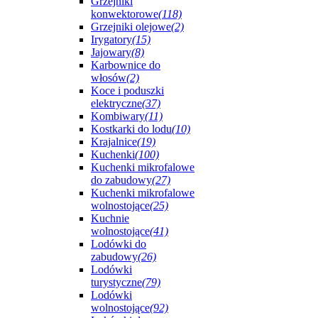
Grzejniki
konwektorowe
(118)
Grzejniki olejowe
(2)
Irygatory
(15)
Jajowary
(8)
Karbownice do
włosów
(2)
Koce i poduszki
elektryczne
(37)
Kombiwary
(11)
Kostkarki do lodu
(10)
Krajalnice
(19)
Kuchenki
(100)
Kuchenki mikrofalowe
do zabudowy
(27)
Kuchenki mikrofalowe
wolnostojące
(25)
Kuchnie
wolnostojące
(41)
Lodówki do
zabudowy
(26)
Lodówki
turystyczne
(79)
Lodówki
wolnostojące
(92)