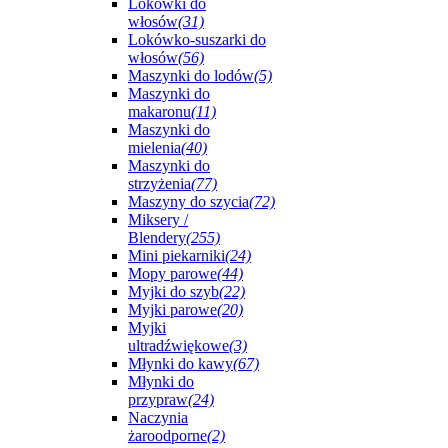
Lokówki do
włosów
(31)
Lokówko-suszarki do
włosów
(56)
Maszynki do lodów
(5)
Maszynki do
makaronu
(11)
Maszynki do
mielenia
(40)
Maszynki do
strzyżenia
(77)
Maszyny do szycia
(72)
Miksery /
Blendery
(255)
Mini piekarniki
(24)
Mopy parowe
(44)
Myjki do szyb
(22)
Myjki parowe
(20)
Myjki
ultradźwiękowe
(3)
Młynki do kawy
(67)
Młynki do
przypraw
(24)
Naczynia
żaroodporne
(2)