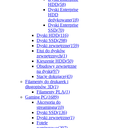
HDD
(58)
Dyski Enterprise
HDD
dedykowane
(18)
Dyski Enterprise
SSD
(70)
Dyski HDD
(116)
Dyski SSD
(298)
Dyski zewnętrzne
(159)
Etui do dysków
zewnętrznych
(1)
Kieszenie HDD
(50)
Obudowy zewnętrzne
na dyski
(97)
Stacje dokujące
(43)
Filamenty do drukarek i
długopisów 3D
(1)
Filamenty PLA
(1)
Gaming PC
(1689)
Akcesoria do
streamingu
(10)
Dyski SSD
(136)
Dyski zewnętrzne
(1)
Fotele
gamingowe
(297)