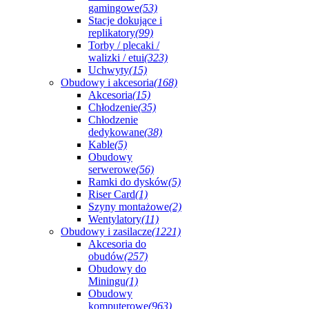
gamingowe
(53)
Stacje dokujące i
replikatory
(99)
Torby / plecaki /
walizki / etui
(323)
Uchwyty
(15)
Obudowy i akcesoria
(168)
Akcesoria
(15)
Chłodzenie
(35)
Chłodzenie
dedykowane
(38)
Kable
(5)
Obudowy
serwerowe
(56)
Ramki do dysków
(5)
Riser Card
(1)
Szyny montażowe
(2)
Wentylatory
(11)
Obudowy i zasilacze
(1221)
Akcesoria do
obudów
(257)
Obudowy do
Miningu
(1)
Obudowy
komputerowe
(963)