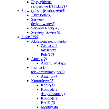
Płyty główne
serwerowe INTEL
(21)
Serwery i stacje robocze
(64)
Akcesoria
(5)
Serwery
dedykowane
(2)
Serwery Rack
(38)
Serwery Tower
(19)
Sieci
(2755)
Akcesoria sieciowe
(43)
Zasilacze i
mieszacze
PoE
(16)
Anteny
(2)
Anteny Wi-Fi
(2)
Instalacje
telekomunikacyjne
(7)
Anteny
(7)
Kontrolery
(17)
Kable
(1)
Kontrolery
dedykowane
(1)
Kontrolery
RAID
(5)
Moduły do