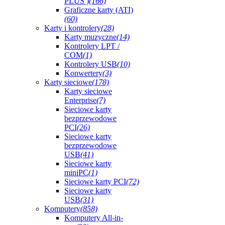
PLUS )
(166)
Graficzne karty (ATI)
(60)
Karty i kontrolery
(28)
Karty muzyczne
(14)
Kontrolery LPT /
COM
(1)
Kontrolery USB
(10)
Konwertery
(3)
Karty sieciowe
(178)
Karty sieciowe
Enterprise
(7)
Sieciowe karty
bezprzewodowe
PCI
(26)
Sieciowe karty
bezprzewodowe
USB
(41)
Sieciowe karty
miniPC
(1)
Sieciowe karty PCI
(72)
Sieciowe karty
USB
(31)
Komputery
(858)
Komputery All-in-