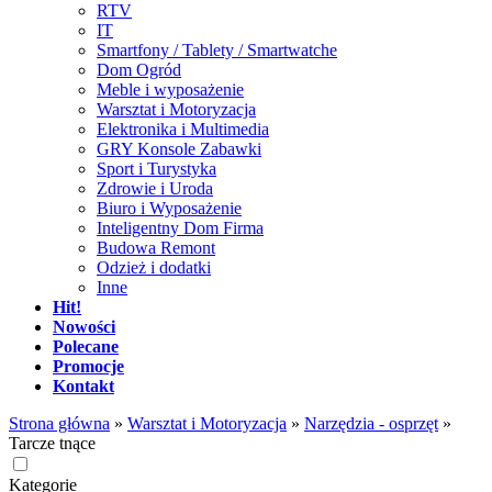
RTV
IT
Smartfony / Tablety / Smartwatche
Dom Ogród
Meble i wyposażenie
Warsztat i Motoryzacja
Elektronika i Multimedia
GRY Konsole Zabawki
Sport i Turystyka
Zdrowie i Uroda
Biuro i Wyposażenie
Inteligentny Dom Firma
Budowa Remont
Odzież i dodatki
Inne
Hit!
Nowości
Polecane
Promocje
Kontakt
Strona główna
»
Warsztat i Motoryzacja
»
Narzędzia - osprzęt
»
Tarcze tnące
Kategorie