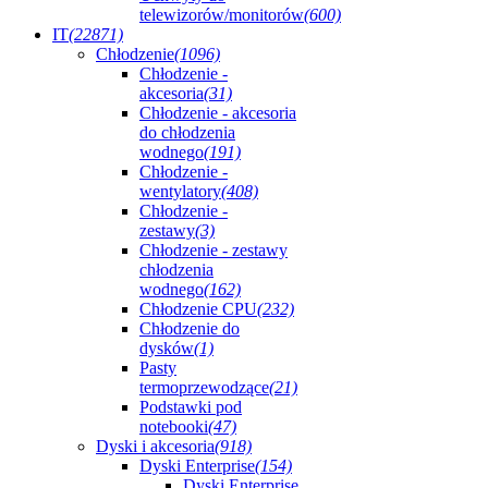
telewizorów/monitorów
(600)
IT
(22871)
Chłodzenie
(1096)
Chłodzenie -
akcesoria
(31)
Chłodzenie - akcesoria
do chłodzenia
wodnego
(191)
Chłodzenie -
wentylatory
(408)
Chłodzenie -
zestawy
(3)
Chłodzenie - zestawy
chłodzenia
wodnego
(162)
Chłodzenie CPU
(232)
Chłodzenie do
dysków
(1)
Pasty
termoprzewodzące
(21)
Podstawki pod
notebooki
(47)
Dyski i akcesoria
(918)
Dyski Enterprise
(154)
Dyski Enterprise