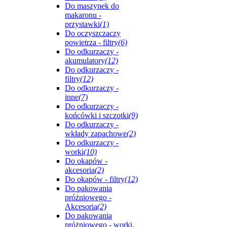
Do maszynek do
makaronu -
przystawki
(1)
Do oczyszczaczy
powietrza - filtry
(6)
Do odkurzaczy -
akumulatory
(12)
Do odkurzaczy -
filtry
(12)
Do odkurzaczy -
inne
(7)
Do odkurzaczy -
końcówki i szczotki
(9)
Do odkurzaczy -
wkłady zapachowe
(2)
Do odkurzaczy -
worki
(10)
Do okapów -
akcesoria
(2)
Do okapów - filtry
(12)
Do pakowania
próżniowego -
Akcesoria
(2)
Do pakowania
próżniowego - worki,