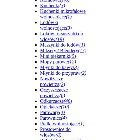
Kuchenki
(3)
Kuchenki mikrofalowe
wolnostojące
(1)
Lodówki
wolnostojące
(3)
Lokówko-suszarki do
włosów
(19)
Maszynki do lodów
(1)
Miksery / Blendery
(17)
Mini piekarniki
(5)
Mopy parowe
(12)
Młynki do kawy
(3)
Młynki do przypraw
(2)
Nawilżacze
powietrza
(2)
Oczyszczacze
powietrza
(6)
Odkurzacze
(48)
Opiekacze
(10)
Parowary
(4)
Parownice
(4)
Pralki wolnostojące
(1)
Prostownice do
włosów
(8)