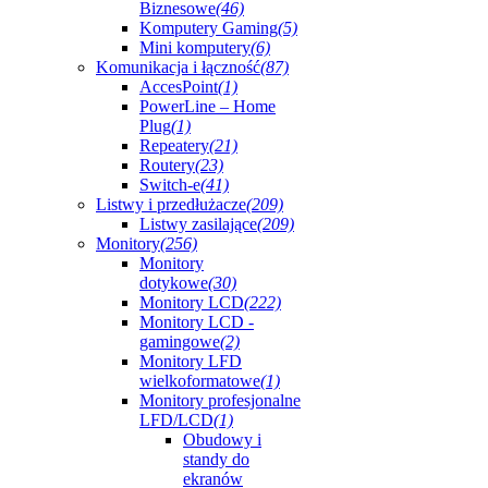
Biznesowe
(46)
Komputery Gaming
(5)
Mini komputery
(6)
Komunikacja i łączność
(87)
AccesPoint
(1)
PowerLine – Home
Plug
(1)
Repeatery
(21)
Routery
(23)
Switch-e
(41)
Listwy i przedłużacze
(209)
Listwy zasilające
(209)
Monitory
(256)
Monitory
dotykowe
(30)
Monitory LCD
(222)
Monitory LCD -
gamingowe
(2)
Monitory LFD
wielkoformatowe
(1)
Monitory profesjonalne
LFD/LCD
(1)
Obudowy i
standy do
ekranów