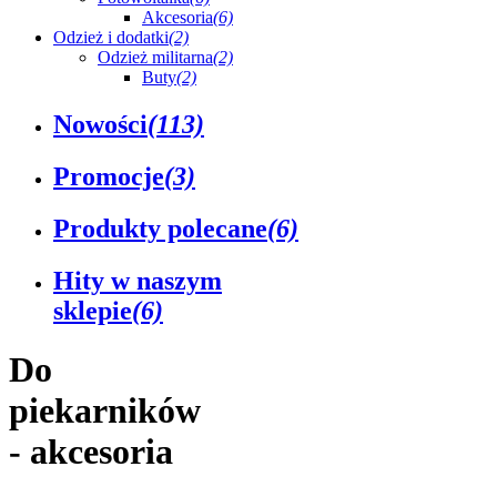
Akcesoria
(6)
Odzież i dodatki
(2)
Odzież militarna
(2)
Buty
(2)
Nowości
(113)
Promocje
(3)
Produkty polecane
(6)
Hity w naszym
sklepie
(6)
Do
piekarników
- akcesoria