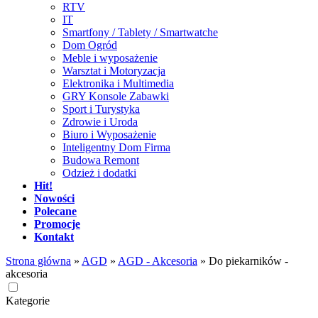
RTV
IT
Smartfony / Tablety / Smartwatche
Dom Ogród
Meble i wyposażenie
Warsztat i Motoryzacja
Elektronika i Multimedia
GRY Konsole Zabawki
Sport i Turystyka
Zdrowie i Uroda
Biuro i Wyposażenie
Inteligentny Dom Firma
Budowa Remont
Odzież i dodatki
Hit!
Nowości
Polecane
Promocje
Kontakt
Strona główna
»
AGD
»
AGD - Akcesoria
»
Do piekarników -
akcesoria
Kategorie