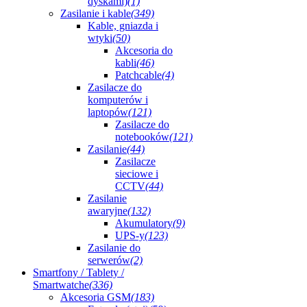
dyskami)
(1)
Zasilanie i kable
(349)
Kable, gniazda i
wtyki
(50)
Akcesoria do
kabli
(46)
Patchcable
(4)
Zasilacze do
komputerów i
laptopów
(121)
Zasilacze do
notebooków
(121)
Zasilanie
(44)
Zasilacze
sieciowe i
CCTV
(44)
Zasilanie
awaryjne
(132)
Akumulatory
(9)
UPS-y
(123)
Zasilanie do
serwerów
(2)
Smartfony / Tablety /
Smartwatche
(336)
Akcesoria GSM
(183)