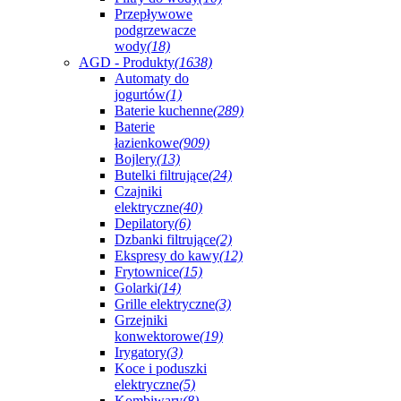
Przepływowe
podgrzewacze
wody
(18)
AGD - Produkty
(1638)
Automaty do
jogurtów
(1)
Baterie kuchenne
(289)
Baterie
łazienkowe
(909)
Bojlery
(13)
Butelki filtrujące
(24)
Czajniki
elektryczne
(40)
Depilatory
(6)
Dzbanki filtrujące
(2)
Ekspresy do kawy
(12)
Frytownice
(15)
Golarki
(14)
Grille elektryczne
(3)
Grzejniki
konwektorowe
(19)
Irygatory
(3)
Koce i poduszki
elektryczne
(5)
Kombiwary
(8)