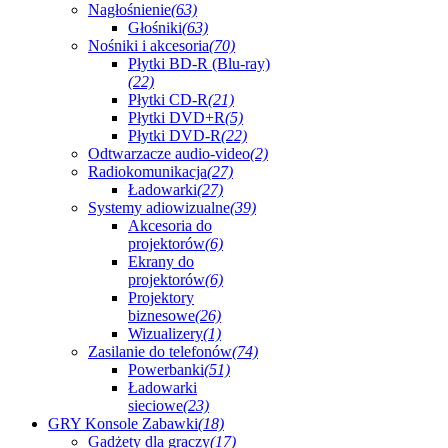
Nagłośnienie
(63)
Głośniki
(63)
Nośniki i akcesoria
(70)
Płytki BD-R (Blu-ray)
(22)
Płytki CD-R
(21)
Płytki DVD+R
(5)
Płytki DVD-R
(22)
Odtwarzacze audio-video
(2)
Radiokomunikacja
(27)
Ładowarki
(27)
Systemy adiowizualne
(39)
Akcesoria do
projektorów
(6)
Ekrany do
projektorów
(6)
Projektory
biznesowe
(26)
Wizualizery
(1)
Zasilanie do telefonów
(74)
Powerbanki
(51)
Ładowarki
sieciowe
(23)
GRY Konsole Zabawki
(18)
Gadżety dla graczy
(17)