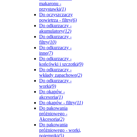
makaronu -
przystawki
(1)
Do oczyszczaczy
powietrza - filtry
(6)
Do odkurzaczy -
akumulatory
(12)
Do odkurzaczy -
filtry
(10)
Do odkurzaczy -
inne
(7)
Do odkurzaczy -
końcówki i szczotki
(9)
Do odkurzaczy -
wkłady zapachowe
(2)
Do odkurzaczy -
worki
(9)
Do okapów -
akcesoria
(1)
Do okapów - filtry
(11)
Do pakowania
próżniowego -
Akcesoria
(2)
Do pakowania
próżniowego - worki,
pojemniki
(5)