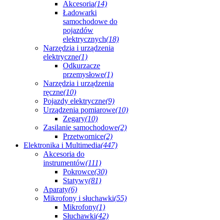
Akcesoria
(14)
Ładowarki
samochodowe do
pojazdów
elektrycznych
(18)
Narzędzia i urządzenia
elektryczne
(1)
Odkurzacze
przemysłowe
(1)
Narzędzia i urządzenia
ręczne
(10)
Pojazdy elektryczne
(9)
Urządzenia pomiarowe
(10)
Zegary
(10)
Zasilanie samochodowe
(2)
Przetwornice
(2)
Elektronika i Multimedia
(447)
Akcesoria do
instrumentów
(111)
Pokrowce
(30)
Statywy
(81)
Aparaty
(6)
Mikrofony i słuchawki
(55)
Mikrofony
(1)
Słuchawki
(42)