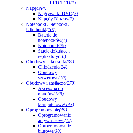
LED/LCD
(1)
Napędy
(4)
Nagrywarki DVD
(2)
Napędy Blu-ray
(2)
Notebooki / Netbooki /
Ultrabooki
(107)
Baterie do
notebooków
(1)
Notebooki
(96)
Stacje dokujące i
replikatory
(10)
Obudowy i akcesoria
(34)
Chłodzenie
(24)
Obudowy
serwerowe
(10)
Obudowy i zasilacze
(273)
Akcesoria do
obudów
(130)
Obudowy
komputerowe
(143)
Oprogramowanie
(49)
Oprogramowanie
antywirusowe
(12)
Oprogramowanie
biurowe
(30)