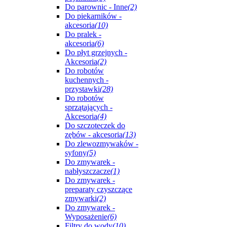
Do parownic - Inne
(2)
Do piekarników -
akcesoria
(10)
Do pralek -
akcesoria
(6)
Do płyt grzejnych -
Akcesoria
(2)
Do robotów
kuchennych -
przystawki
(28)
Do robotów
sprzątających -
Akcesoria
(4)
Do szczoteczek do
zębów - akcesoria
(13)
Do zlewozmywaków -
syfony
(5)
Do zmywarek -
nabłyszczacze
(1)
Do zmywarek -
preparaty czyszczące
zmywarki
(2)
Do zmywarek -
Wyposażenie
(6)
Filtry do wody
(10)