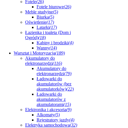
Fotele
(26)
Fotele biurowe
(26)
Meble studyjne
(5)
Biurka
(5)
Oświetlenie
(17)
Latarki
(17)
Łazienka i toaleta (Dom i
Ogród)
(18)
Kabiny i brodziki
(4)
Wanny
(14)
Warsztat i Motoryzacja
(189)
Akumulatory do
elektronarzędzi
(116)
Akumulatory do
elektronarzędzi
(79)
Ładowarki do
akumulatorów (bez
akumulatorków)
(22)
Ładowarki do
akumulatorów z
akumulatorami
(15)
Elektronika i akcesoria
(9)
Alkomaty
(5)
Rejestratory jazdy
(4)
Elektryka samochodowa
(32)