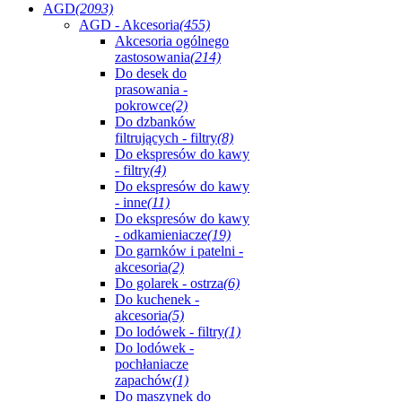
AGD
(2093)
AGD - Akcesoria
(455)
Akcesoria ogólnego
zastosowania
(214)
Do desek do
prasowania -
pokrowce
(2)
Do dzbanków
filtrujących - filtry
(8)
Do ekspresów do kawy
- filtry
(4)
Do ekspresów do kawy
- inne
(11)
Do ekspresów do kawy
- odkamieniacze
(19)
Do garnków i patelni -
akcesoria
(2)
Do golarek - ostrza
(6)
Do kuchenek -
akcesoria
(5)
Do lodówek - filtry
(1)
Do lodówek -
pochłaniacze
zapachów
(1)
Do maszynek do