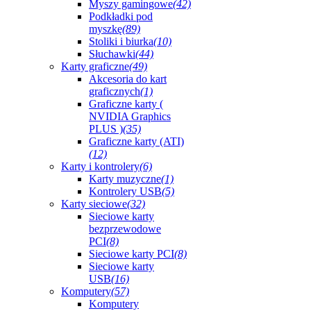
Myszy gamingowe
(42)
Podkładki pod
myszkę
(89)
Stoliki i biurka
(10)
Słuchawki
(44)
Karty graficzne
(49)
Akcesoria do kart
graficznych
(1)
Graficzne karty (
NVIDIA Graphics
PLUS )
(35)
Graficzne karty (ATI)
(12)
Karty i kontrolery
(6)
Karty muzyczne
(1)
Kontrolery USB
(5)
Karty sieciowe
(32)
Sieciowe karty
bezprzewodowe
PCI
(8)
Sieciowe karty PCI
(8)
Sieciowe karty
USB
(16)
Komputery
(57)
Komputery