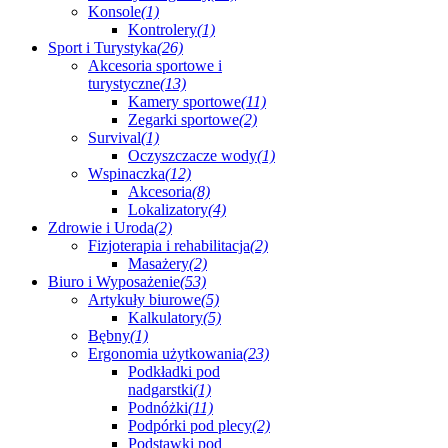
Konsole
(1)
Kontrolery
(1)
Sport i Turystyka
(26)
Akcesoria sportowe i
turystyczne
(13)
Kamery sportowe
(11)
Zegarki sportowe
(2)
Survival
(1)
Oczyszczacze wody
(1)
Wspinaczka
(12)
Akcesoria
(8)
Lokalizatory
(4)
Zdrowie i Uroda
(2)
Fizjoterapia i rehabilitacja
(2)
Masażery
(2)
Biuro i Wyposażenie
(53)
Artykuły biurowe
(5)
Kalkulatory
(5)
Bębny
(1)
Ergonomia użytkowania
(23)
Podkładki pod
nadgarstki
(1)
Podnóżki
(11)
Podpórki pod plecy
(2)
Podstawki pod