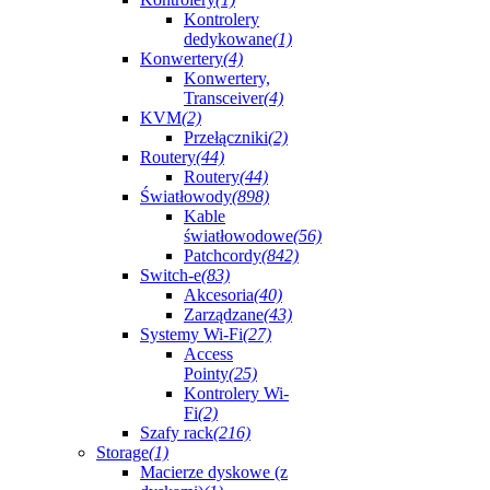
Kontrolery
dedykowane
(1)
Konwertery
(4)
Konwertery,
Transceiver
(4)
KVM
(2)
Przełączniki
(2)
Routery
(44)
Routery
(44)
Światłowody
(898)
Kable
światłowodowe
(56)
Patchcordy
(842)
Switch-e
(83)
Akcesoria
(40)
Zarządzane
(43)
Systemy Wi-Fi
(27)
Access
Pointy
(25)
Kontrolery Wi-
Fi
(2)
Szafy rack
(216)
Storage
(1)
Macierze dyskowe (z