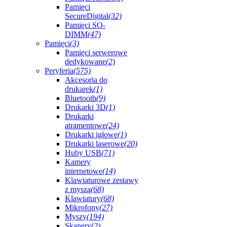
Pamięci
SecureDigital
(32)
Pamięci SO-
DIMM
(47)
Pamięci
(3)
Pamięci serwerowe
dedykowane
(2)
Peryferia
(575)
Akcesoria do
drukarek
(1)
Bluetooth
(9)
Drukarki 3D
(1)
Drukarki
atramentowe
(24)
Drukarki igłowe
(1)
Drukarki laserowe
(20)
Huby USB
(71)
Kamery
internetowe
(14)
Klawiaturowe zestawy
z myszą
(68)
Klawiatury
(68)
Mikrofony
(27)
Myszy
(194)
Skanery
(2)