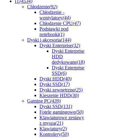
IT
(4534)
Chłodzenie
(92)
Chłodzenie -
wentylatory
(44)
Chłodzenie CPU
(47)
Podstawki pod
notebooki
(1)
Dyski i akcesoria
(144)
Dyski Enterprise
(32)
Dyski Enterprise
HDD
dedykowane
(18)
Dyski Enterprise
SSD
(6)
Dyski HDD
(40)
Dyski SSD
(17)
Dyski zewnętrzne
(25)
Kieszenie HDD
(30)
Gaming PC
(439)
Dyski SSD
(131)
Fotele gamingowe
(50)
Klawiaturowe zestawy
z myszą
(21)
Klawiatury
(2)
Kontrolery
(50)