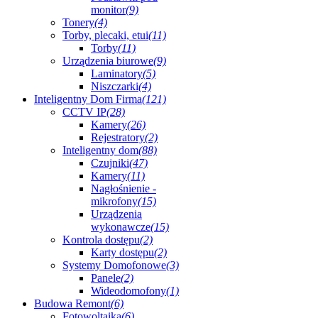
monitor
(9)
Tonery
(4)
Torby, plecaki, etui
(11)
Torby
(11)
Urządzenia biurowe
(9)
Laminatory
(5)
Niszczarki
(4)
Inteligentny Dom Firma
(121)
CCTV IP
(28)
Kamery
(26)
Rejestratory
(2)
Inteligentny dom
(88)
Czujniki
(47)
Kamery
(11)
Nagłośnienie -
mikrofony
(15)
Urządzenia
wykonawcze
(15)
Kontrola dostępu
(2)
Karty dostępu
(2)
Systemy Domofonowe
(3)
Panele
(2)
Wideodomofony
(1)
Budowa Remont
(6)
Fotowoltaika
(6)