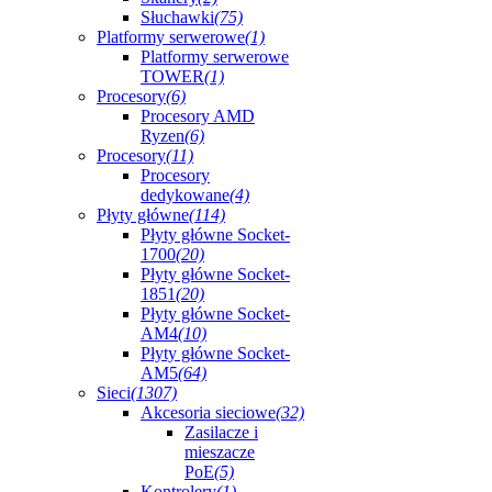
Słuchawki
(75)
Platformy serwerowe
(1)
Platformy serwerowe
TOWER
(1)
Procesory
(6)
Procesory AMD
Ryzen
(6)
Procesory
(11)
Procesory
dedykowane
(4)
Płyty główne
(114)
Płyty główne Socket-
1700
(20)
Płyty główne Socket-
1851
(20)
Płyty główne Socket-
AM4
(10)
Płyty główne Socket-
AM5
(64)
Sieci
(1307)
Akcesoria sieciowe
(32)
Zasilacze i
mieszacze
PoE
(5)
Kontrolery
(1)