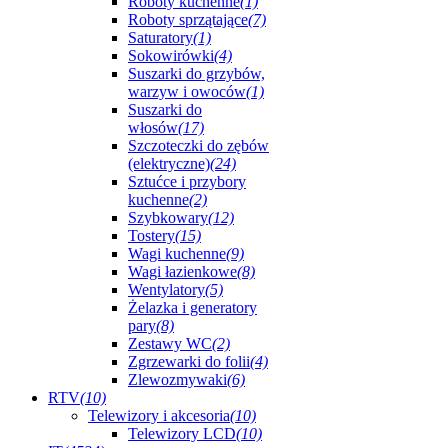
Roboty kuchenne
(1)
Roboty sprzątające
(7)
Saturatory
(1)
Sokowirówki
(4)
Suszarki do grzybów,
warzyw i owoców
(1)
Suszarki do
włosów
(17)
Szczoteczki do zębów
(elektryczne)
(24)
Sztućce i przybory
kuchenne
(2)
Szybkowary
(12)
Tostery
(15)
Wagi kuchenne
(9)
Wagi łazienkowe
(8)
Wentylatory
(5)
Żelazka i generatory
pary
(8)
Zestawy WC
(2)
Zgrzewarki do folii
(4)
Zlewozmywaki
(6)
RTV
(10)
Telewizory i akcesoria
(10)
Telewizory LCD
(10)