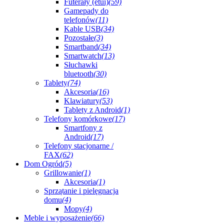
Futerały (etui)
(59)
Gamepady do
telefonów
(11)
Kable USB
(34)
Pozostałe
(3)
Smartband
(34)
Smartwatch
(13)
Słuchawki
bluetooth
(30)
Tablety
(74)
Akcesoria
(16)
Klawiatury
(53)
Tablety z Android
(1)
Telefony komórkowe
(17)
Smartfony z
Android
(17)
Telefony stacjonarne /
FAX
(62)
Dom Ogród
(5)
Grillowanie
(1)
Akcesoria
(1)
Sprzątanie i pielęgnacja
domu
(4)
Mopy
(4)
Meble i wyposażenie
(66)