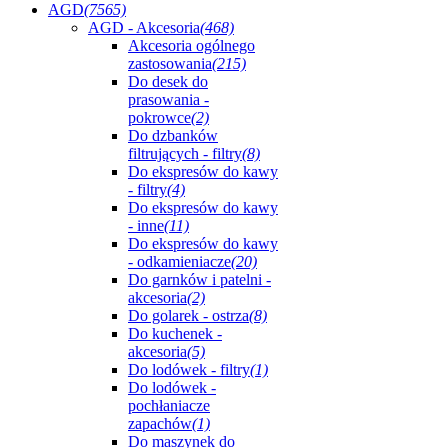
AGD
(7565)
AGD - Akcesoria
(468)
Akcesoria ogólnego
zastosowania
(215)
Do desek do
prasowania -
pokrowce
(2)
Do dzbanków
filtrujących - filtry
(8)
Do ekspresów do kawy
- filtry
(4)
Do ekspresów do kawy
- inne
(11)
Do ekspresów do kawy
- odkamieniacze
(20)
Do garnków i patelni -
akcesoria
(2)
Do golarek - ostrza
(8)
Do kuchenek -
akcesoria
(5)
Do lodówek - filtry
(1)
Do lodówek -
pochłaniacze
zapachów
(1)
Do maszynek do