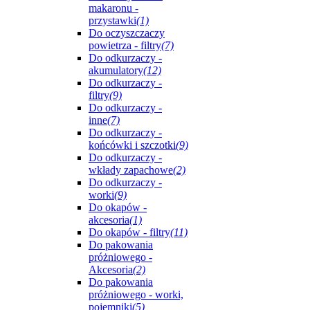
makaronu -
przystawki
(1)
Do oczyszczaczy
powietrza - filtry
(7)
Do odkurzaczy -
akumulatory
(12)
Do odkurzaczy -
filtry
(9)
Do odkurzaczy -
inne
(7)
Do odkurzaczy -
końcówki i szczotki
(9)
Do odkurzaczy -
wkłady zapachowe
(2)
Do odkurzaczy -
worki
(9)
Do okapów -
akcesoria
(1)
Do okapów - filtry
(11)
Do pakowania
próżniowego -
Akcesoria
(2)
Do pakowania
próżniowego - worki,
pojemniki
(5)