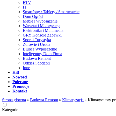
RTV
IT
Smartfony / Tablety / Smartwatche
Dom Ogród
Meble i wyposażenie
Warsztat i Motoryzacja
Elektronika i Multimedia
GRY Konsole Zabawki
Sport i Turystyka
Zdrowie i Uroda
Biuro i Wyposażenie
Inteligentny Dom Firma
Budowa Remont
Odzież i dodatki
Inne
Hit!
Nowości
Polecane
Promocje
Kontakt
Strona główna
»
Budowa Remont
»
Klimatyzacja
»
Klimatyzatory p
Kategorie