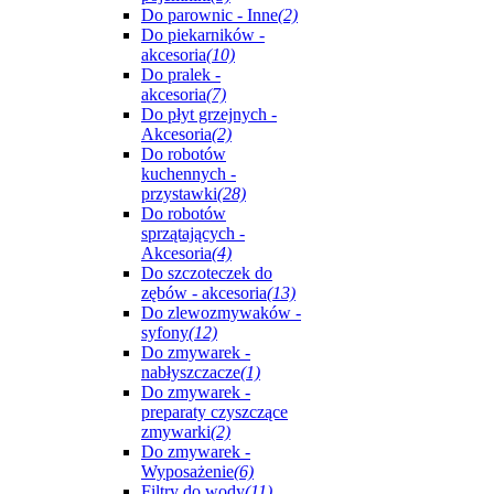
Do parownic - Inne
(2)
Do piekarników -
akcesoria
(10)
Do pralek -
akcesoria
(7)
Do płyt grzejnych -
Akcesoria
(2)
Do robotów
kuchennych -
przystawki
(28)
Do robotów
sprzątających -
Akcesoria
(4)
Do szczoteczek do
zębów - akcesoria
(13)
Do zlewozmywaków -
syfony
(12)
Do zmywarek -
nabłyszczacze
(1)
Do zmywarek -
preparaty czyszczące
zmywarki
(2)
Do zmywarek -
Wyposażenie
(6)
Filtry do wody
(11)