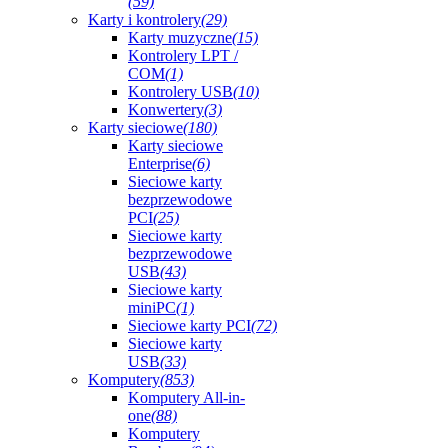
(59)
Karty i kontrolery
(29)
Karty muzyczne
(15)
Kontrolery LPT /
COM
(1)
Kontrolery USB
(10)
Konwertery
(3)
Karty sieciowe
(180)
Karty sieciowe
Enterprise
(6)
Sieciowe karty
bezprzewodowe
PCI
(25)
Sieciowe karty
bezprzewodowe
USB
(43)
Sieciowe karty
miniPC
(1)
Sieciowe karty PCI
(72)
Sieciowe karty
USB
(33)
Komputery
(853)
Komputery All-in-
one
(88)
Komputery