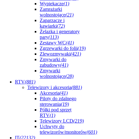
Wypiekacze
(1)
Zamrażarki
wolnostojące
(21)
Zaparzacze i
kawiarki
(72)
Żelazka i generatory
pary
(113)
Zestawy WC
(41)
Zgrzewarki do folii
(19)
Zlewozmywaki
(421)
Zmywarki do
zabudowy
(41)
Zmywarki
wolnostojące
(28)
RTV
(881)
Telewizory i akcesoria
(881)
Akcesoria
(41)
Piloty do zdalnego
sterowania
(19)
Półki pod sprzęt
RTV
(1)
Telewizory LCD
(219)
Uchwyty do
telewizorów/monitorów
(601)
IT
(22132)