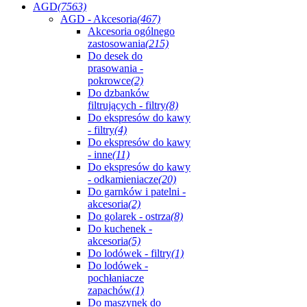
AGD
(7563)
AGD - Akcesoria
(467)
Akcesoria ogólnego
zastosowania
(215)
Do desek do
prasowania -
pokrowce
(2)
Do dzbanków
filtrujących - filtry
(8)
Do ekspresów do kawy
- filtry
(4)
Do ekspresów do kawy
- inne
(11)
Do ekspresów do kawy
- odkamieniacze
(20)
Do garnków i patelni -
akcesoria
(2)
Do golarek - ostrza
(8)
Do kuchenek -
akcesoria
(5)
Do lodówek - filtry
(1)
Do lodówek -
pochłaniacze
zapachów
(1)
Do maszynek do