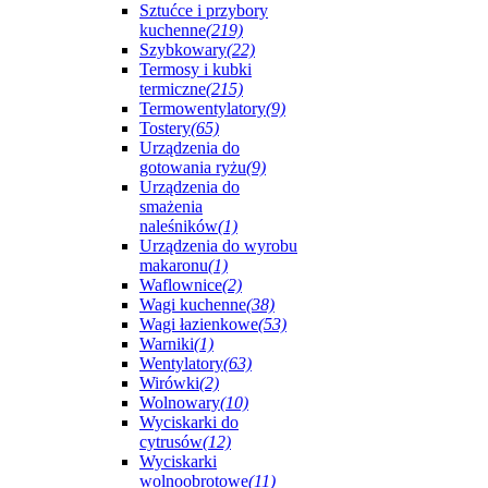
Sztućce i przybory
kuchenne
(219)
Szybkowary
(22)
Termosy i kubki
termiczne
(215)
Termowentylatory
(9)
Tostery
(65)
Urządzenia do
gotowania ryżu
(9)
Urządzenia do
smażenia
naleśników
(1)
Urządzenia do wyrobu
makaronu
(1)
Waflownice
(2)
Wagi kuchenne
(38)
Wagi łazienkowe
(53)
Warniki
(1)
Wentylatory
(63)
Wirówki
(2)
Wolnowary
(10)
Wyciskarki do
cytrusów
(12)
Wyciskarki
wolnoobrotowe
(11)