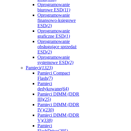
Oprogramowanie
biurowe ESD
(11)
Oprogramowanie
finansowo-księgowe
ESD
(2)
Oprogramowanie
graficzne ESD
(1)
Oprogramowanie
obsługujące sprzedaż
ESD
(2)
Oprogramowanie
systemowe ESD
(2)
Pamięci
(1323)
Pamięci Compact
Flash
(7)
Pamięci
dedykowane
(64)
Pamięci DIMM (DDR
III)
(25)
Pamięci DIMM (DDR
IV)
(230)
Pamięci DIMM (DDR
V)
(338)
Pamięci
FlashDrive
(295)