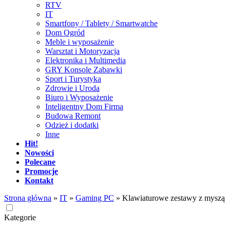
RTV
IT
Smartfony / Tablety / Smartwatche
Dom Ogród
Meble i wyposażenie
Warsztat i Motoryzacja
Elektronika i Multimedia
GRY Konsole Zabawki
Sport i Turystyka
Zdrowie i Uroda
Biuro i Wyposażenie
Inteligentny Dom Firma
Budowa Remont
Odzież i dodatki
Inne
Hit!
Nowości
Polecane
Promocje
Kontakt
Strona główna
»
IT
»
Gaming PC
»
Klawiaturowe zestawy z myszą
Kategorie