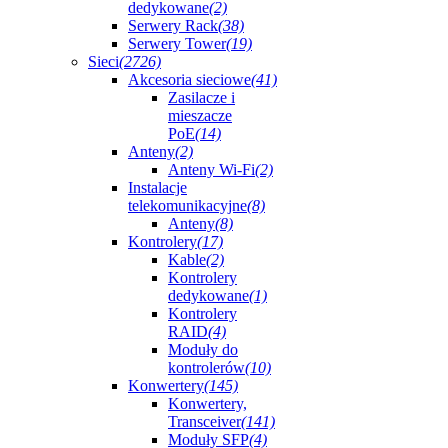
dedykowane
(2)
Serwery Rack
(38)
Serwery Tower
(19)
Sieci
(2726)
Akcesoria sieciowe
(41)
Zasilacze i
mieszacze
PoE
(14)
Anteny
(2)
Anteny Wi-Fi
(2)
Instalacje
telekomunikacyjne
(8)
Anteny
(8)
Kontrolery
(17)
Kable
(2)
Kontrolery
dedykowane
(1)
Kontrolery
RAID
(4)
Moduły do
kontrolerów
(10)
Konwertery
(145)
Konwertery,
Transceiver
(141)
Moduły SFP
(4)