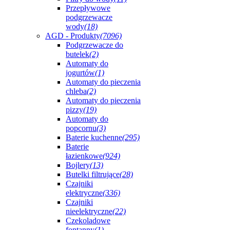
Przepływowe
podgrzewacze
wody
(18)
AGD - Produkty
(7096)
Podgrzewacze do
butelek
(2)
Automaty do
jogurtów
(1)
Automaty do pieczenia
chleba
(2)
Automaty do pieczenia
pizzy
(19)
Automaty do
popcornu
(3)
Baterie kuchenne
(295)
Baterie
łazienkowe
(924)
Bojlery
(13)
Butelki filtrujące
(28)
Czajniki
elektryczne
(336)
Czajniki
nieelektryczne
(22)
Czekoladowe
fontanny
(1)