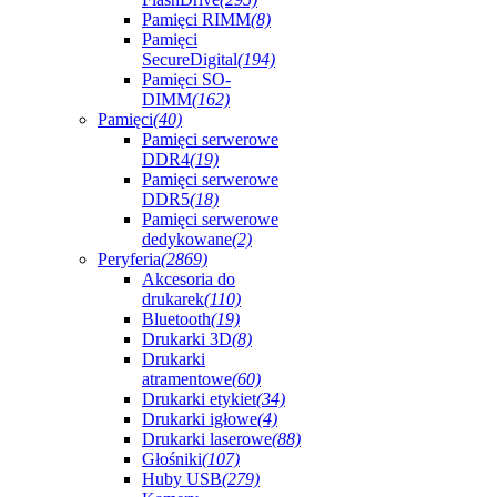
Pamięci RIMM
(8)
Pamięci
SecureDigital
(194)
Pamięci SO-
DIMM
(162)
Pamięci
(40)
Pamięci serwerowe
DDR4
(19)
Pamięci serwerowe
DDR5
(18)
Pamięci serwerowe
dedykowane
(2)
Peryferia
(2869)
Akcesoria do
drukarek
(110)
Bluetooth
(19)
Drukarki 3D
(8)
Drukarki
atramentowe
(60)
Drukarki etykiet
(34)
Drukarki igłowe
(4)
Drukarki laserowe
(88)
Głośniki
(107)
Huby USB
(279)