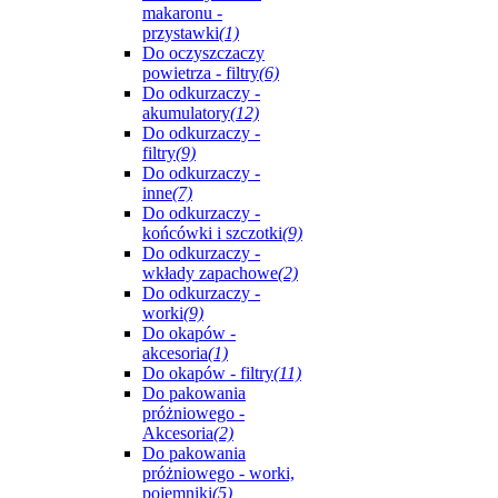
makaronu -
przystawki
(1)
Do oczyszczaczy
powietrza - filtry
(6)
Do odkurzaczy -
akumulatory
(12)
Do odkurzaczy -
filtry
(9)
Do odkurzaczy -
inne
(7)
Do odkurzaczy -
końcówki i szczotki
(9)
Do odkurzaczy -
wkłady zapachowe
(2)
Do odkurzaczy -
worki
(9)
Do okapów -
akcesoria
(1)
Do okapów - filtry
(11)
Do pakowania
próżniowego -
Akcesoria
(2)
Do pakowania
próżniowego - worki,
pojemniki
(5)