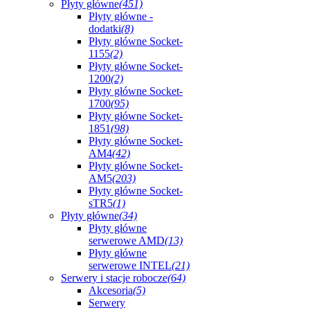
Płyty główne
(451)
Płyty główne -
dodatki
(8)
Płyty główne Socket-
1155
(2)
Płyty główne Socket-
1200
(2)
Płyty główne Socket-
1700
(95)
Płyty główne Socket-
1851
(98)
Płyty główne Socket-
AM4
(42)
Płyty główne Socket-
AM5
(203)
Płyty główne Socket-
sTR5
(1)
Płyty główne
(34)
Płyty główne
serwerowe AMD
(13)
Płyty główne
serwerowe INTEL
(21)
Serwery i stacje robocze
(64)
Akcesoria
(5)
Serwery