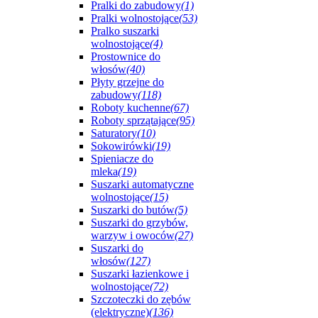
Pralki do zabudowy
(1)
Pralki wolnostojące
(53)
Pralko suszarki
wolnostojące
(4)
Prostownice do
włosów
(40)
Płyty grzejne do
zabudowy
(118)
Roboty kuchenne
(67)
Roboty sprzątające
(95)
Saturatory
(10)
Sokowirówki
(19)
Spieniacze do
mleka
(19)
Suszarki automatyczne
wolnostojące
(15)
Suszarki do butów
(5)
Suszarki do grzybów,
warzyw i owoców
(27)
Suszarki do
włosów
(127)
Suszarki łazienkowe i
wolnostojące
(72)
Szczoteczki do zębów
(elektryczne)
(136)