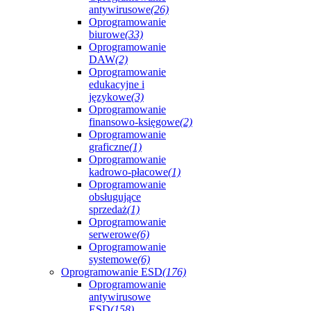
antywirusowe
(26)
Oprogramowanie
biurowe
(33)
Oprogramowanie
DAW
(2)
Oprogramowanie
edukacyjne i
językowe
(3)
Oprogramowanie
finansowo-księgowe
(2)
Oprogramowanie
graficzne
(1)
Oprogramowanie
kadrowo-płacowe
(1)
Oprogramowanie
obsługujące
sprzedaż
(1)
Oprogramowanie
serwerowe
(6)
Oprogramowanie
systemowe
(6)
Oprogramowanie ESD
(176)
Oprogramowanie
antywirusowe
ESD
(158)