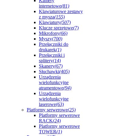
Kamery
internetowe
(81)
Klawiaturowe zestawy
z myszą
(155)
Klawiatury
(507)
Klucze sprzętowe
(7)
Mikrofony
(66)
Myszy
(700)
Przełączniki do
drukarek
(1)
Przełączniki i
splitery
(14)
Skanery
(67)
Słuchawki
(405)
Urządzenia
wielofunkcyjne
atramentowe
(94)
Urządzenia
wielofunkcyjne
laserowe
(63)
Platformy serwerowe
(25)
Platformy serwerowe
RACK
(24)
Platformy serwerowe
TOWER
(1)