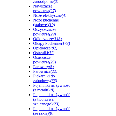
żaroodporne
(2)
Nawilżacze
powietrza
(27)
Noże elektryczne
(4)
Noże kuchenne
(stalowe)
(19)
Oczyszczacze
powietrza
(29)
Odkurzacze
(343)
Okapy kuchenne
(173)
Opiekacze
(82)
Ostrzałki
(11)
Osuszacze
powietrza
(25)
Parowary
(5)
Parownice
(22)
Piekarniki do
zabudowy
(66)
Pojemniki na żywność
(z metalu)
(8)
Pojemniki na żywność
(z tworzywa
sztucznego)
(23)
Pojemniki na żywność
(ze szkła)
(9)