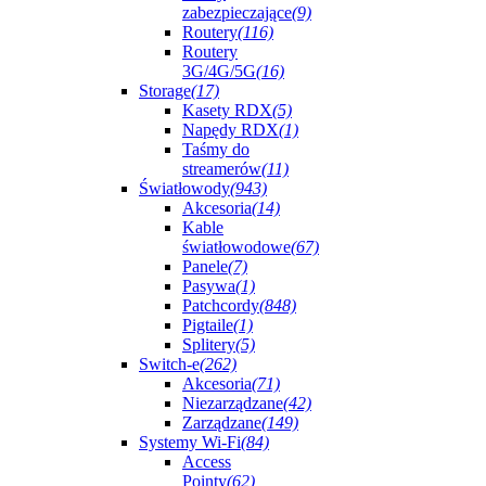
zabezpieczające
(9)
Routery
(116)
Routery
3G/4G/5G
(16)
Storage
(17)
Kasety RDX
(5)
Napędy RDX
(1)
Taśmy do
streamerów
(11)
Światłowody
(943)
Akcesoria
(14)
Kable
światłowodowe
(67)
Panele
(7)
Pasywa
(1)
Patchcordy
(848)
Pigtaile
(1)
Splitery
(5)
Switch-e
(262)
Akcesoria
(71)
Niezarządzane
(42)
Zarządzane
(149)
Systemy Wi-Fi
(84)
Access
Pointy
(62)