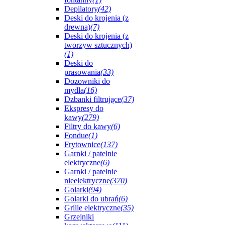
Depilatory
(42)
Deski do krojenia (z
drewna)
(7)
Deski do krojenia (z
tworzyw sztucznych)
(1)
Deski do
prasowania
(33)
Dozowniki do
mydła
(16)
Dzbanki filtrujące
(37)
Ekspresy do
kawy
(279)
Filtry do kawy
(6)
Fondue
(1)
Frytownice
(137)
Garnki / patelnie
elektryczne
(6)
Garnki / patelnie
nieelektryczne
(370)
Golarki
(94)
Golarki do ubrań
(6)
Grille elektryczne
(35)
Grzejniki