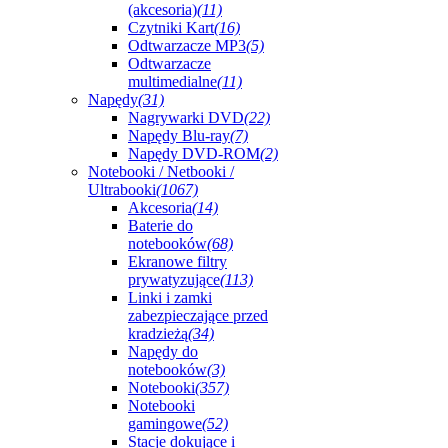
(akcesoria)
(11)
Czytniki Kart
(16)
Odtwarzacze MP3
(5)
Odtwarzacze
multimedialne
(11)
Napędy
(31)
Nagrywarki DVD
(22)
Napędy Blu-ray
(7)
Napędy DVD-ROM
(2)
Notebooki / Netbooki /
Ultrabooki
(1067)
Akcesoria
(14)
Baterie do
notebooków
(68)
Ekranowe filtry
prywatyzujące
(113)
Linki i zamki
zabezpieczające przed
kradzieżą
(34)
Napędy do
notebooków
(3)
Notebooki
(357)
Notebooki
gamingowe
(52)
Stacje dokujące i