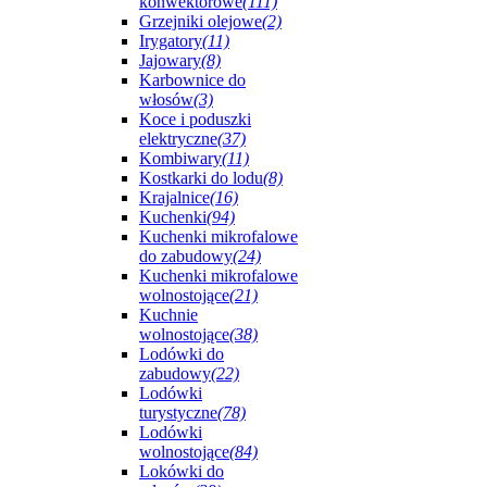
konwektorowe
(111)
Grzejniki olejowe
(2)
Irygatory
(11)
Jajowary
(8)
Karbownice do
włosów
(3)
Koce i poduszki
elektryczne
(37)
Kombiwary
(11)
Kostkarki do lodu
(8)
Krajalnice
(16)
Kuchenki
(94)
Kuchenki mikrofalowe
do zabudowy
(24)
Kuchenki mikrofalowe
wolnostojące
(21)
Kuchnie
wolnostojące
(38)
Lodówki do
zabudowy
(22)
Lodówki
turystyczne
(78)
Lodówki
wolnostojące
(84)
Lokówki do