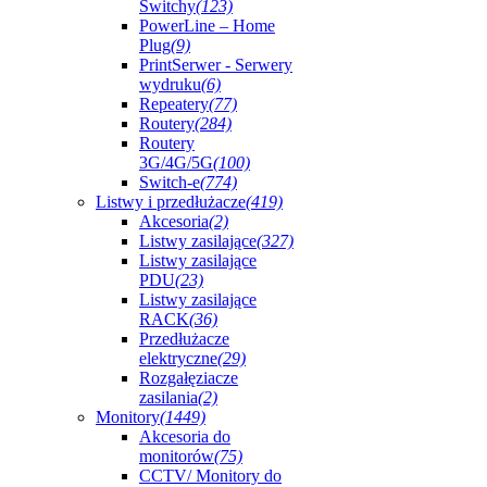
Switchy
(123)
PowerLine – Home
Plug
(9)
PrintSerwer - Serwery
wydruku
(6)
Repeatery
(77)
Routery
(284)
Routery
3G/4G/5G
(100)
Switch-e
(774)
Listwy i przedłużacze
(419)
Akcesoria
(2)
Listwy zasilające
(327)
Listwy zasilające
PDU
(23)
Listwy zasilające
RACK
(36)
Przedłużacze
elektryczne
(29)
Rozgałęziacze
zasilania
(2)
Monitory
(1449)
Akcesoria do
monitorów
(75)
CCTV/ Monitory do