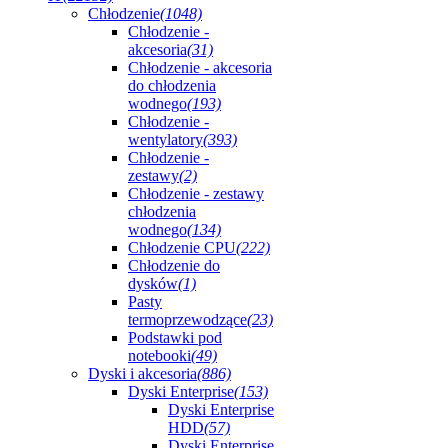
Chłodzenie
(1048)
Chłodzenie -
akcesoria
(31)
Chłodzenie - akcesoria
do chłodzenia
wodnego
(193)
Chłodzenie -
wentylatory
(393)
Chłodzenie -
zestawy
(2)
Chłodzenie - zestawy
chłodzenia
wodnego
(134)
Chłodzenie CPU
(222)
Chłodzenie do
dysków
(1)
Pasty
termoprzewodzące
(23)
Podstawki pod
notebooki
(49)
Dyski i akcesoria
(886)
Dyski Enterprise
(153)
Dyski Enterprise
HDD
(57)
Dyski Enterprise