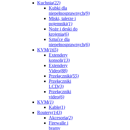
Kuchnia
(22)
Kubki dla
niepełnosprawnych
(9)
Miski, talerze i
pojemniki
(1)
Noże i deski do
krojenia
(6)
Sztućce dla
niepełnosprawnych
(6)
KVM
(165)
Extendery
konsoli
(13)
Extendery
Video
(88)
Przełączniki
(55)
Przełączniki
LCD
(3)
Przełączniki
video
(6)
KVM
(1)
Kable
(1)
Routery
(143)
Akcesoria
(2)
Firewalle i
bramy