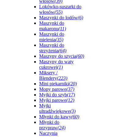
włosów
(39)
Lokówko-suszarki do
włosów
(55)
Maszynki do lodów
(6)
Maszynki do
makaronu
(11)
Maszynki do
mielenia
(35)
Maszynki do
strzyżenia
(64)
Maszyny do szycia
(60)
Maszyny do waty
cukrowej
(1)
Miksery /
Blendery
(223)
Mini piekarniki
(20)
Mopy parowe
(37)
Myjki do szyb
(17)
Myjki parowe
(12)
Myjki
ultradźwiękowe
(3)
Młynki do kawy
(60)
Młynki do
przypraw
(24)
Naczynia