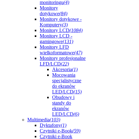
monitoringu
(4)
Monitory
dotykowe
(84)
Monitory dotykowe -
Komputery
(3)
Monitory LCD
(1084)
Monitory LCD -
gamingowe
(131)
Monitory LFD
wielkoformatowe
(47)
Monitory profesjonalne
LFD/LCD
(22)
Akcesoria
(1)
Mocowania
specjalistyczne
do ekranów
LED/LCD
(15)
Obudowy i
standy do
ekranów
LED/LCD
(6)
Multimedia
(103)
Dyktafony
(1)
Czytniki e-Book
(59)
Czytniki e-Book