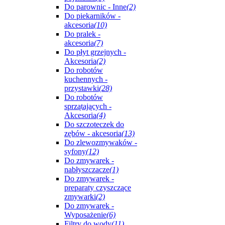
Do parownic - Inne
(2)
Do piekarników -
akcesoria
(10)
Do pralek -
akcesoria
(7)
Do płyt grzejnych -
Akcesoria
(2)
Do robotów
kuchennych -
przystawki
(28)
Do robotów
sprzątających -
Akcesoria
(4)
Do szczoteczek do
zębów - akcesoria
(13)
Do zlewozmywaków -
syfony
(12)
Do zmywarek -
nabłyszczacze
(1)
Do zmywarek -
preparaty czyszczące
zmywarki
(2)
Do zmywarek -
Wyposażenie
(6)
Filtry do wody
(11)