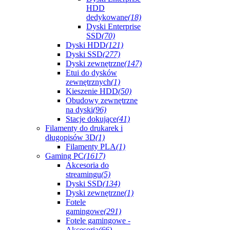
HDD
dedykowane
(18)
Dyski Enterprise
SSD
(70)
Dyski HDD
(121)
Dyski SSD
(277)
Dyski zewnętrzne
(147)
Etui do dysków
zewnętrznych
(1)
Kieszenie HDD
(50)
Obudowy zewnętrzne
na dyski
(96)
Stacje dokujące
(41)
Filamenty do drukarek i
długopisów 3D
(1)
Filamenty PLA
(1)
Gaming PC
(1617)
Akcesoria do
streamingu
(5)
Dyski SSD
(134)
Dyski zewnętrzne
(1)
Fotele
gamingowe
(291)
Fotele gamingowe -
Akcesoria
(66)