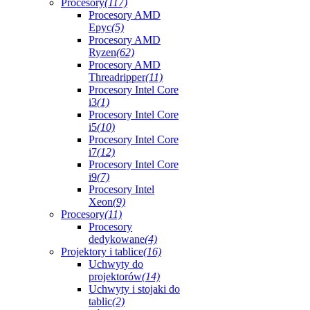
Procesory
(117)
Procesory AMD
Epyc
(5)
Procesory AMD
Ryzen
(62)
Procesory AMD
Threadripper
(11)
Procesory Intel Core
i3
(1)
Procesory Intel Core
i5
(10)
Procesory Intel Core
i7
(12)
Procesory Intel Core
i9
(7)
Procesory Intel
Xeon
(9)
Procesory
(11)
Procesory
dedykowane
(4)
Projektory i tablice
(16)
Uchwyty do
projektorów
(14)
Uchwyty i stojaki do
tablic
(2)