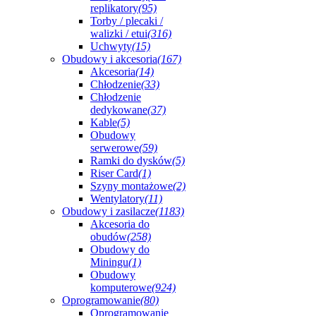
replikatory
(95)
Torby / plecaki /
walizki / etui
(316)
Uchwyty
(15)
Obudowy i akcesoria
(167)
Akcesoria
(14)
Chłodzenie
(33)
Chłodzenie
dedykowane
(37)
Kable
(5)
Obudowy
serwerowe
(59)
Ramki do dysków
(5)
Riser Card
(1)
Szyny montażowe
(2)
Wentylatory
(11)
Obudowy i zasilacze
(1183)
Akcesoria do
obudów
(258)
Obudowy do
Miningu
(1)
Obudowy
komputerowe
(924)
Oprogramowanie
(80)
Oprogramowanie