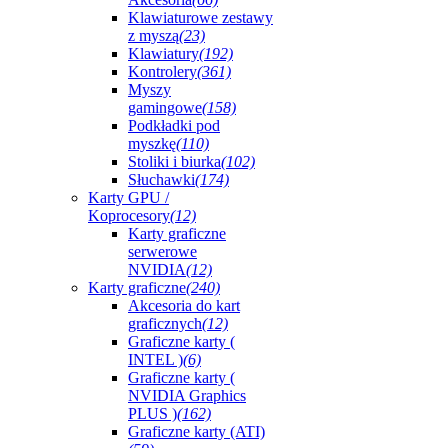
Klawiaturowe zestawy
z myszą
(23)
Klawiatury
(192)
Kontrolery
(361)
Myszy
gamingowe
(158)
Podkładki pod
myszkę
(110)
Stoliki i biurka
(102)
Słuchawki
(174)
Karty GPU /
Koprocesory
(12)
Karty graficzne
serwerowe
NVIDIA
(12)
Karty graficzne
(240)
Akcesoria do kart
graficznych
(12)
Graficzne karty (
INTEL )
(6)
Graficzne karty (
NVIDIA Graphics
PLUS )
(162)
Graficzne karty (ATI)