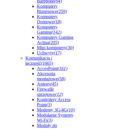
Barebone
(94)
Komputery
Biznesowe
(259)
Komputery
Domowe
(18)
Komputery
Gaming
(142)
Komputery Gaming
Actina
(205)
Mini komputery
(30)
Uchwyty
(17)
Komunikacja i
łączność
(1665)
AccesPoint
(161)
Akcesoria
montażowe
(58)
Anteny
(45)
Firewalle
sprzętowe
(12)
Kontrolery Access
Point
(3)
Modemy 3G/4G
(10)
Modularne Systemy
Wi-Fi
(3)
Moduły do