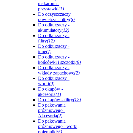
makaronu -
przystawki
(1)
Do oczyszczaczy
powietrza - filtry
(6)
Do odkurzaczy -
akumulatory
(12)
Do odkurzaczy -
filtry
(12)
Do odkurzaczy -
inne
(7)
Do odkurzaczy -
końcówki i szczotki
(9)
Do odkurzaczy -
wkłady zapachowe
(2)
Do odkurzaczy -
worki
(9)
Do okapów -
akcesoria
(1)
Do okapów - filtry
(12)
Do pakowania
próżniowego -
Akcesoria
(2)
Do pakowania
próżniowego - worki,
pojemniki
(5)