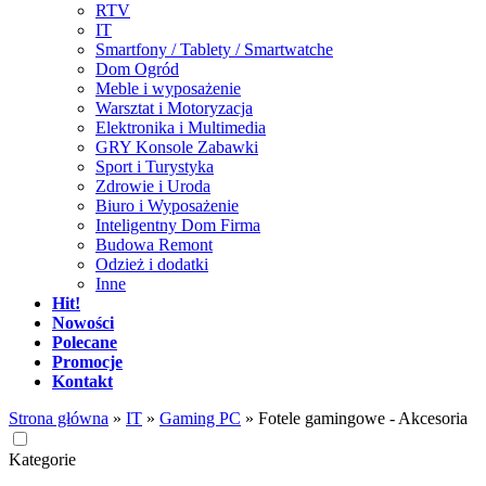
RTV
IT
Smartfony / Tablety / Smartwatche
Dom Ogród
Meble i wyposażenie
Warsztat i Motoryzacja
Elektronika i Multimedia
GRY Konsole Zabawki
Sport i Turystyka
Zdrowie i Uroda
Biuro i Wyposażenie
Inteligentny Dom Firma
Budowa Remont
Odzież i dodatki
Inne
Hit!
Nowości
Polecane
Promocje
Kontakt
Strona główna
»
IT
»
Gaming PC
»
Fotele gamingowe - Akcesoria
Kategorie