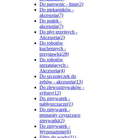
Do parownic - Inne
(2)
Do piekarników -
akcesoria
(7)
Do pralek -
akcesoria
(7)
Do płyt grzejnych -
Akcesoria
(2)
Do robotów
kuchennych -
przystawki
(28)
Do robotów
sprzątających -
Akcesoria
(4)
Do szczoteczek do
zębów - akcesoria
(13)
Do zlewozmywaków -
syfony
(12)
Do zmywarek -
nabłyszczacze
(1)
Do zmywarek -
preparaty czyszczące
zmywarki
(2)
Do zmywarek -
Wyposażenie
(6)
Filtry do wody
(11)