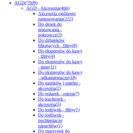
AGD
(7509)
AGD - Akcesoria
(466)
Akcesoria ogólnego
zastosowania
(215)
Do desek do
prasowania -
pokrowce
(3)
Do dzbanków
filtrujących - filtry
(8)
Do ekspresów do kawy
- filtry
(4)
Do ekspresów do kawy
- inne
(11)
Do ekspresów do kawy
- odkamieniacze
(18)
Do garnków i patelni -
akcesoria
(2)
Do golarek - ostrza
(7)
Do kuchenek -
akcesoria
(5)
Do lodówek - filtry
(1)
Do lodówek -
pochłaniacze
zapachów
(1)
Do maszynek do