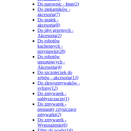
Do parownic - Inne
(2)
Do piekarników -
akcesoria
(7)
Do pralek -
akcesoria
(8)
Do płyt grzejnych -
Akcesoria
(2)
Do robotów
kuchennych -
przystawki
(28)
Do robotów
sprzątających -
Akcesoria
(4)
Do szczoteczek do
zębów - akcesoria
(13)
Do zlewozmywaków -
syfony
(12)
Do zmywarek -
nabłyszczacze
(1)
Do zmywarek -
preparaty czyszczące
zmywarki
(2)
Do zmywarek -
Wyposażenie
(6)
Filtry do wody
(14)