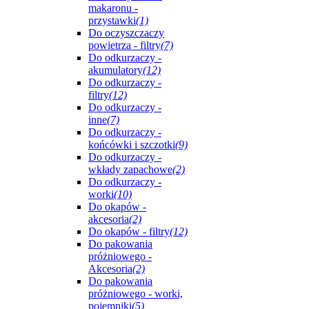
makaronu -
przystawki
(1)
Do oczyszczaczy
powietrza - filtry
(7)
Do odkurzaczy -
akumulatory
(12)
Do odkurzaczy -
filtry
(12)
Do odkurzaczy -
inne
(7)
Do odkurzaczy -
końcówki i szczotki
(9)
Do odkurzaczy -
wkłady zapachowe
(2)
Do odkurzaczy -
worki
(10)
Do okapów -
akcesoria
(2)
Do okapów - filtry
(12)
Do pakowania
próżniowego -
Akcesoria
(2)
Do pakowania
próżniowego - worki,
pojemniki
(5)