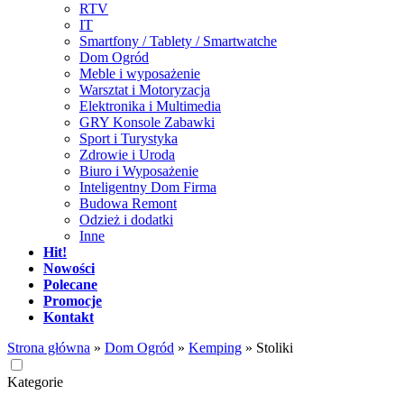
RTV
IT
Smartfony / Tablety / Smartwatche
Dom Ogród
Meble i wyposażenie
Warsztat i Motoryzacja
Elektronika i Multimedia
GRY Konsole Zabawki
Sport i Turystyka
Zdrowie i Uroda
Biuro i Wyposażenie
Inteligentny Dom Firma
Budowa Remont
Odzież i dodatki
Inne
Hit!
Nowości
Polecane
Promocje
Kontakt
Strona główna
»
Dom Ogród
»
Kemping
»
Stoliki
Kategorie