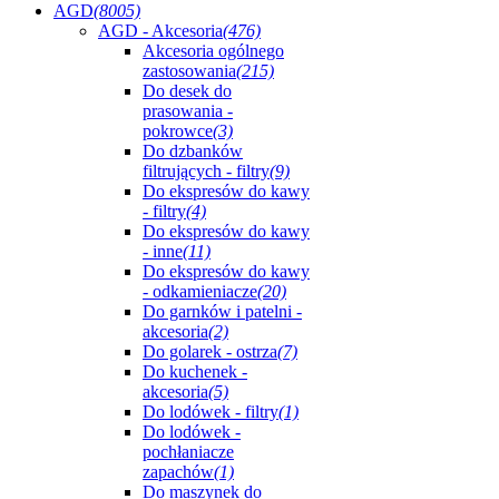
AGD
(8005)
AGD - Akcesoria
(476)
Akcesoria ogólnego
zastosowania
(215)
Do desek do
prasowania -
pokrowce
(3)
Do dzbanków
filtrujących - filtry
(9)
Do ekspresów do kawy
- filtry
(4)
Do ekspresów do kawy
- inne
(11)
Do ekspresów do kawy
- odkamieniacze
(20)
Do garnków i patelni -
akcesoria
(2)
Do golarek - ostrza
(7)
Do kuchenek -
akcesoria
(5)
Do lodówek - filtry
(1)
Do lodówek -
pochłaniacze
zapachów
(1)
Do maszynek do