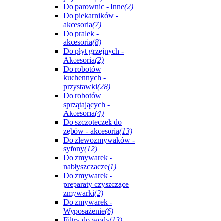
Do parownic - Inne
(2)
Do piekarników -
akcesoria
(7)
Do pralek -
akcesoria
(8)
Do płyt grzejnych -
Akcesoria
(2)
Do robotów
kuchennych -
przystawki
(28)
Do robotów
sprzątających -
Akcesoria
(4)
Do szczoteczek do
zębów - akcesoria
(13)
Do zlewozmywaków -
syfony
(12)
Do zmywarek -
nabłyszczacze
(1)
Do zmywarek -
preparaty czyszczące
zmywarki
(2)
Do zmywarek -
Wyposażenie
(6)
Filtry do wody
(13)