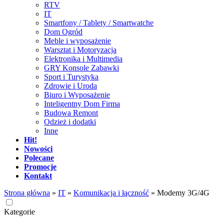
RTV
IT
Smartfony / Tablety / Smartwatche
Dom Ogród
Meble i wyposażenie
Warsztat i Motoryzacja
Elektronika i Multimedia
GRY Konsole Zabawki
Sport i Turystyka
Zdrowie i Uroda
Biuro i Wyposażenie
Inteligentny Dom Firma
Budowa Remont
Odzież i dodatki
Inne
Hit!
Nowości
Polecane
Promocje
Kontakt
Strona główna
»
IT
»
Komunikacja i łączność
»
Modemy 3G/4G
Kategorie