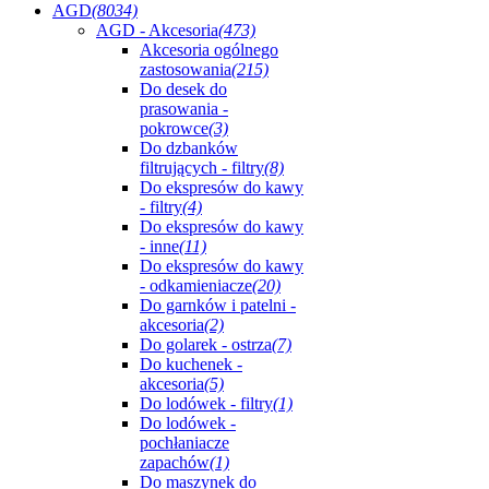
AGD
(8034)
AGD - Akcesoria
(473)
Akcesoria ogólnego
zastosowania
(215)
Do desek do
prasowania -
pokrowce
(3)
Do dzbanków
filtrujących - filtry
(8)
Do ekspresów do kawy
- filtry
(4)
Do ekspresów do kawy
- inne
(11)
Do ekspresów do kawy
- odkamieniacze
(20)
Do garnków i patelni -
akcesoria
(2)
Do golarek - ostrza
(7)
Do kuchenek -
akcesoria
(5)
Do lodówek - filtry
(1)
Do lodówek -
pochłaniacze
zapachów
(1)
Do maszynek do