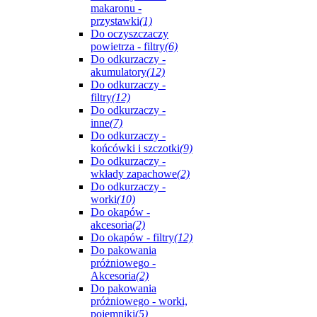
makaronu -
przystawki
(1)
Do oczyszczaczy
powietrza - filtry
(6)
Do odkurzaczy -
akumulatory
(12)
Do odkurzaczy -
filtry
(12)
Do odkurzaczy -
inne
(7)
Do odkurzaczy -
końcówki i szczotki
(9)
Do odkurzaczy -
wkłady zapachowe
(2)
Do odkurzaczy -
worki
(10)
Do okapów -
akcesoria
(2)
Do okapów - filtry
(12)
Do pakowania
próżniowego -
Akcesoria
(2)
Do pakowania
próżniowego - worki,
pojemniki
(5)