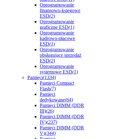
Oprogramowanie
finansowo-księgowe
ESD
(2)
Oprogramowanie
graficzne ESD
(1)
Oprogramowanie
kadrowo-płacowe
ESD
(1)
Oprogramowanie
obsługujące sprzedaż
ESD
(2)
Oprogramowanie
systemowe ESD
(1)
Pamięci
(1334)
Pamięci Compact
Flash
(7)
Pamięci
dedykowane
(64)
Pamięci DIMM (DDR
III)
(26)
Pamięci DIMM (DDR
IV)
(237)
Pamięci DIMM (DDR
V)
(344)
Pamięci