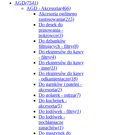
AGD
(7541)
AGD - Akcesoria
(466)
Akcesoria ogólnego
zastosowania
(215)
Do desek do
prasowania -
pokrowce
(3)
Do dzbanków
filtrujących - filtry
(8)
Do ekspresów do kawy
- filtry
(4)
Do ekspresów do kawy
- inne
(11)
Do ekspresów do kawy
- odkamieniacze
(18)
Do garnków i patelni -
akcesoria
(2)
Do golarek - ostrza
(7)
Do kuchenek -
akcesoria
(5)
Do lodówek - filtry
(1)
Do lodówek -
pochłaniacze
zapachów
(1)
Do maszynek do