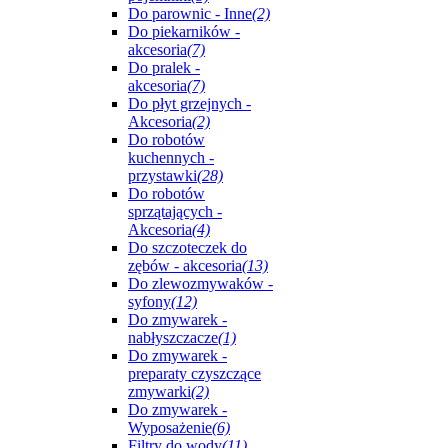
Do parownic - Inne
(2)
Do piekarników -
akcesoria
(7)
Do pralek -
akcesoria
(7)
Do płyt grzejnych -
Akcesoria
(2)
Do robotów
kuchennych -
przystawki
(28)
Do robotów
sprzątających -
Akcesoria
(4)
Do szczoteczek do
zębów - akcesoria
(13)
Do zlewozmywaków -
syfony
(12)
Do zmywarek -
nabłyszczacze
(1)
Do zmywarek -
preparaty czyszczące
zmywarki
(2)
Do zmywarek -
Wyposażenie
(6)
Filtry do wody
(11)