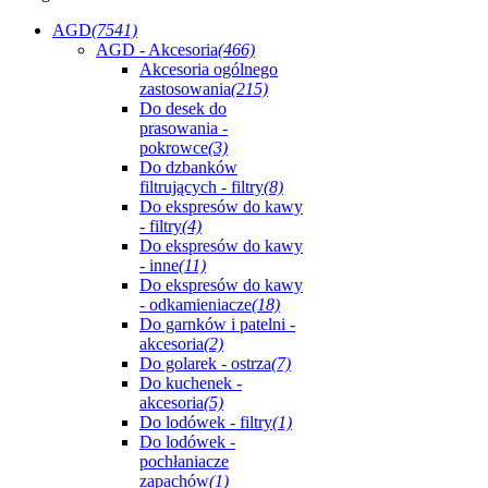
AGD
(7541)
AGD - Akcesoria
(466)
Akcesoria ogólnego
zastosowania
(215)
Do desek do
prasowania -
pokrowce
(3)
Do dzbanków
filtrujących - filtry
(8)
Do ekspresów do kawy
- filtry
(4)
Do ekspresów do kawy
- inne
(11)
Do ekspresów do kawy
- odkamieniacze
(18)
Do garnków i patelni -
akcesoria
(2)
Do golarek - ostrza
(7)
Do kuchenek -
akcesoria
(5)
Do lodówek - filtry
(1)
Do lodówek -
pochłaniacze
zapachów
(1)