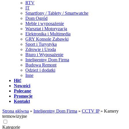
RTV
IT
Smartfony / Tablety / Smartwatche
Dom Ogród
Meble i wyposażenie
Warsztat i Motoryzacja
Elektronika i Multimedia
GRY Konsole Zabawki
Sport i Turystyka
Zdrowie i Uroda
Biuro i Wyposażenie
Inteligentny Dom Firma
Budowa Remont
Odzież i dodatki
Inne
Hit!
Nowości
Polecane
Promocje
Kontakt
Strona główna
»
Inteligentny Dom Firma
»
CCTV IP
»
Kamery
termowizyjne
Kategorie