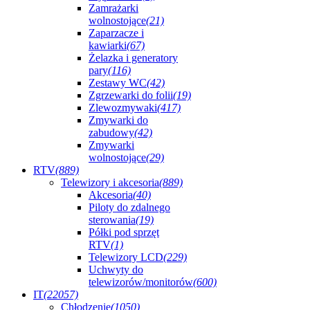
Zamrażarki
wolnostojące
(21)
Zaparzacze i
kawiarki
(67)
Żelazka i generatory
pary
(116)
Zestawy WC
(42)
Zgrzewarki do folii
(19)
Zlewozmywaki
(417)
Zmywarki do
zabudowy
(42)
Zmywarki
wolnostojące
(29)
RTV
(889)
Telewizory i akcesoria
(889)
Akcesoria
(40)
Piloty do zdalnego
sterowania
(19)
Półki pod sprzęt
RTV
(1)
Telewizory LCD
(229)
Uchwyty do
telewizorów/monitorów
(600)
IT
(22057)
Chłodzenie
(1050)