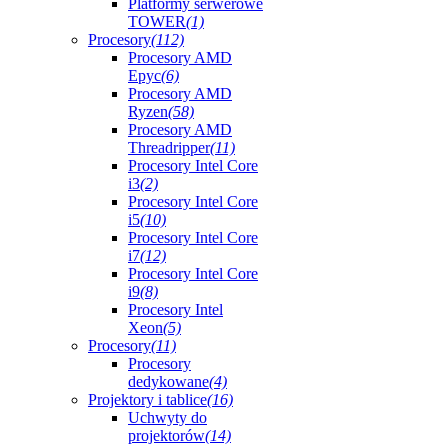
Platformy serwerowe
TOWER
(1)
Procesory
(112)
Procesory AMD
Epyc
(6)
Procesory AMD
Ryzen
(58)
Procesory AMD
Threadripper
(11)
Procesory Intel Core
i3
(2)
Procesory Intel Core
i5
(10)
Procesory Intel Core
i7
(12)
Procesory Intel Core
i9
(8)
Procesory Intel
Xeon
(5)
Procesory
(11)
Procesory
dedykowane
(4)
Projektory i tablice
(16)
Uchwyty do
projektorów
(14)