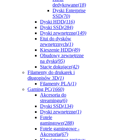
dedykowane
(18)
Dyski Enterprise
SSD
(70)
Dyski HDD
(116)
Dyski SSD
(284)
Dyski zewnętrzne
(149)
Etui do dysków
zewnętrznych
(1)
Kieszenie HDD
(49)
Obudowy zewnętrzne
na dyski
(95)
Stacje dokujące
(42)
Filamenty do drukarek i
długopisów 3D
(1)
Filamenty PLA
(1)
Gaming PC
(1660)
Akcesoria do
streamingu
(6)
Dyski SSD
(134)
Dyski zewnętrzne
(1)
Fotele
gamingowe
(288)
Fotele gamingowe -
Akcesoria
(67)
Klawiaturowe zestawy