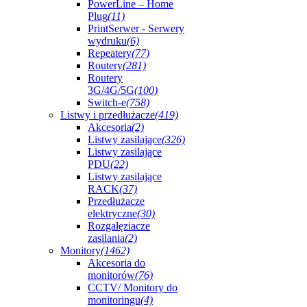
PowerLine – Home
Plug
(11)
PrintSerwer - Serwery
wydruku
(6)
Repeatery
(77)
Routery
(281)
Routery
3G/4G/5G
(100)
Switch-e
(758)
Listwy i przedłużacze
(419)
Akcesoria
(2)
Listwy zasilające
(326)
Listwy zasilające
PDU
(22)
Listwy zasilające
RACK
(37)
Przedłużacze
elektryczne
(30)
Rozgałęziacze
zasilania
(2)
Monitory
(1462)
Akcesoria do
monitorów
(76)
CCTV/ Monitory do
monitoringu
(4)