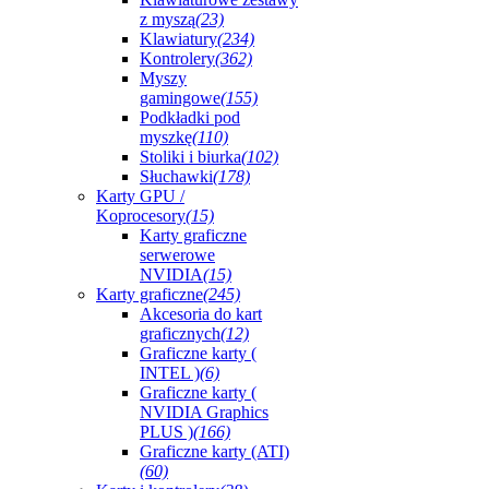
z myszą
(23)
Klawiatury
(234)
Kontrolery
(362)
Myszy
gamingowe
(155)
Podkładki pod
myszkę
(110)
Stoliki i biurka
(102)
Słuchawki
(178)
Karty GPU /
Koprocesory
(15)
Karty graficzne
serwerowe
NVIDIA
(15)
Karty graficzne
(245)
Akcesoria do kart
graficznych
(12)
Graficzne karty (
INTEL )
(6)
Graficzne karty (
NVIDIA Graphics
PLUS )
(166)
Graficzne karty (ATI)
(60)