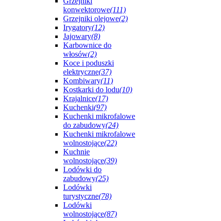
Grzejniki
konwektorowe
(111)
Grzejniki olejowe
(2)
Irygatory
(12)
Jajowary
(8)
Karbownice do
włosów
(2)
Koce i poduszki
elektryczne
(37)
Kombiwary
(11)
Kostkarki do lodu
(10)
Krajalnice
(17)
Kuchenki
(97)
Kuchenki mikrofalowe
do zabudowy
(24)
Kuchenki mikrofalowe
wolnostojące
(22)
Kuchnie
wolnostojące
(39)
Lodówki do
zabudowy
(25)
Lodówki
turystyczne
(78)
Lodówki
wolnostojące
(87)