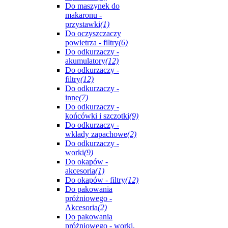
Do maszynek do
makaronu -
przystawki
(1)
Do oczyszczaczy
powietrza - filtry
(6)
Do odkurzaczy -
akumulatory
(12)
Do odkurzaczy -
filtry
(12)
Do odkurzaczy -
inne
(7)
Do odkurzaczy -
końcówki i szczotki
(9)
Do odkurzaczy -
wkłady zapachowe
(2)
Do odkurzaczy -
worki
(9)
Do okapów -
akcesoria
(1)
Do okapów - filtry
(12)
Do pakowania
próżniowego -
Akcesoria
(2)
Do pakowania
próżniowego - worki,