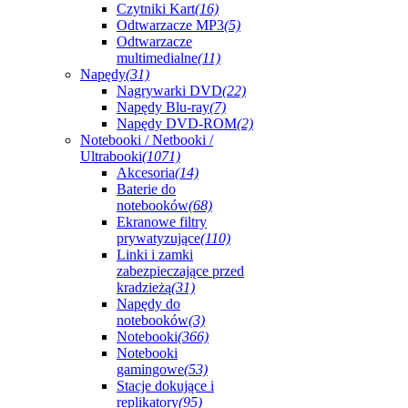
Czytniki Kart
(16)
Odtwarzacze MP3
(5)
Odtwarzacze
multimedialne
(11)
Napędy
(31)
Nagrywarki DVD
(22)
Napędy Blu-ray
(7)
Napędy DVD-ROM
(2)
Notebooki / Netbooki /
Ultrabooki
(1071)
Akcesoria
(14)
Baterie do
notebooków
(68)
Ekranowe filtry
prywatyzujące
(110)
Linki i zamki
zabezpieczające przed
kradzieżą
(31)
Napędy do
notebooków
(3)
Notebooki
(366)
Notebooki
gamingowe
(53)
Stacje dokujące i
replikatory
(95)