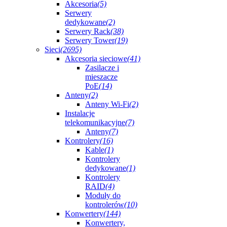
Akcesoria
(5)
Serwery
dedykowane
(2)
Serwery Rack
(38)
Serwery Tower
(19)
Sieci
(2695)
Akcesoria sieciowe
(41)
Zasilacze i
mieszacze
PoE
(14)
Anteny
(2)
Anteny Wi-Fi
(2)
Instalacje
telekomunikacyjne
(7)
Anteny
(7)
Kontrolery
(16)
Kable
(1)
Kontrolery
dedykowane
(1)
Kontrolery
RAID
(4)
Moduły do
kontrolerów
(10)
Konwertery
(144)
Konwertery,