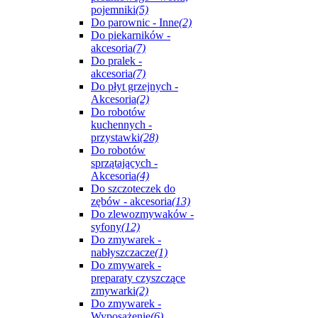
pojemniki
(5)
Do parownic - Inne
(2)
Do piekarników -
akcesoria
(7)
Do pralek -
akcesoria
(7)
Do płyt grzejnych -
Akcesoria
(2)
Do robotów
kuchennych -
przystawki
(28)
Do robotów
sprzątających -
Akcesoria
(4)
Do szczoteczek do
zębów - akcesoria
(13)
Do zlewozmywaków -
syfony
(12)
Do zmywarek -
nabłyszczacze
(1)
Do zmywarek -
preparaty czyszczące
zmywarki
(2)
Do zmywarek -
Wyposażenie
(6)