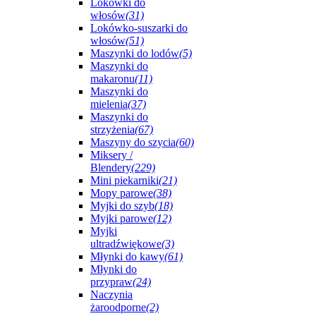
Lokówki do
włosów
(31)
Lokówko-suszarki do
włosów
(51)
Maszynki do lodów
(5)
Maszynki do
makaronu
(11)
Maszynki do
mielenia
(37)
Maszynki do
strzyżenia
(67)
Maszyny do szycia
(60)
Miksery /
Blendery
(229)
Mini piekarniki
(21)
Mopy parowe
(38)
Myjki do szyb
(18)
Myjki parowe
(12)
Myjki
ultradźwiękowe
(3)
Młynki do kawy
(61)
Młynki do
przypraw
(24)
Naczynia
żaroodporne
(2)