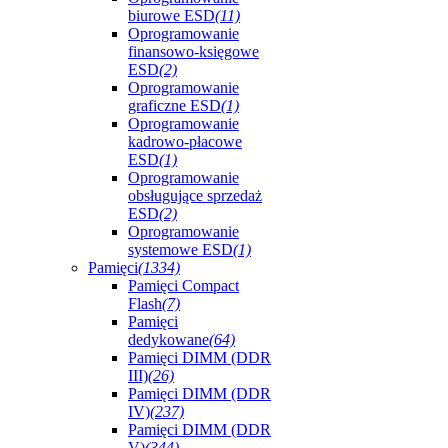
biurowe ESD
(11)
Oprogramowanie
finansowo-księgowe
ESD
(2)
Oprogramowanie
graficzne ESD
(1)
Oprogramowanie
kadrowo-płacowe
ESD
(1)
Oprogramowanie
obsługujące sprzedaż
ESD
(2)
Oprogramowanie
systemowe ESD
(1)
Pamięci
(1334)
Pamięci Compact
Flash
(7)
Pamięci
dedykowane
(64)
Pamięci DIMM (DDR
III)
(26)
Pamięci DIMM (DDR
IV)
(237)
Pamięci DIMM (DDR
V)
(344)