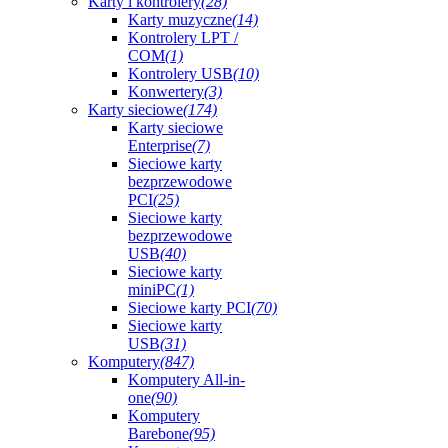
Karty i kontrolery
(28)
Karty muzyczne
(14)
Kontrolery LPT /
COM
(1)
Kontrolery USB
(10)
Konwertery
(3)
Karty sieciowe
(174)
Karty sieciowe
Enterprise
(7)
Sieciowe karty
bezprzewodowe
PCI
(25)
Sieciowe karty
bezprzewodowe
USB
(40)
Sieciowe karty
miniPC
(1)
Sieciowe karty PCI
(70)
Sieciowe karty
USB
(31)
Komputery
(847)
Komputery All-in-
one
(90)
Komputery
Barebone
(95)