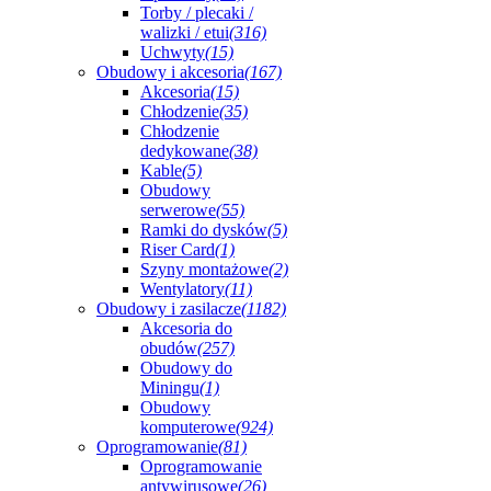
Torby / plecaki /
walizki / etui
(316)
Uchwyty
(15)
Obudowy i akcesoria
(167)
Akcesoria
(15)
Chłodzenie
(35)
Chłodzenie
dedykowane
(38)
Kable
(5)
Obudowy
serwerowe
(55)
Ramki do dysków
(5)
Riser Card
(1)
Szyny montażowe
(2)
Wentylatory
(11)
Obudowy i zasilacze
(1182)
Akcesoria do
obudów
(257)
Obudowy do
Miningu
(1)
Obudowy
komputerowe
(924)
Oprogramowanie
(81)
Oprogramowanie
antywirusowe
(26)