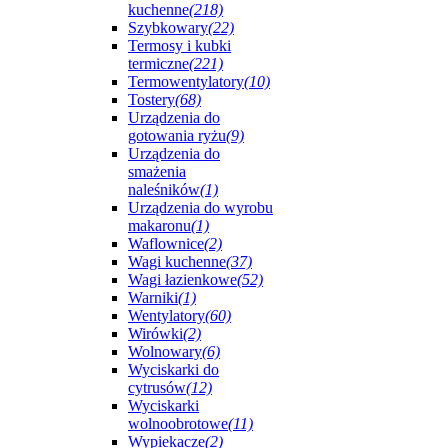
kuchenne
(218)
Szybkowary
(22)
Termosy i kubki
termiczne
(221)
Termowentylatory
(10)
Tostery
(68)
Urządzenia do
gotowania ryżu
(9)
Urządzenia do
smażenia
naleśników
(1)
Urządzenia do wyrobu
makaronu
(1)
Waflownice
(2)
Wagi kuchenne
(37)
Wagi łazienkowe
(52)
Warniki
(1)
Wentylatory
(60)
Wirówki
(2)
Wolnowary
(6)
Wyciskarki do
cytrusów
(12)
Wyciskarki
wolnoobrotowe
(11)
Wypiekacze
(2)