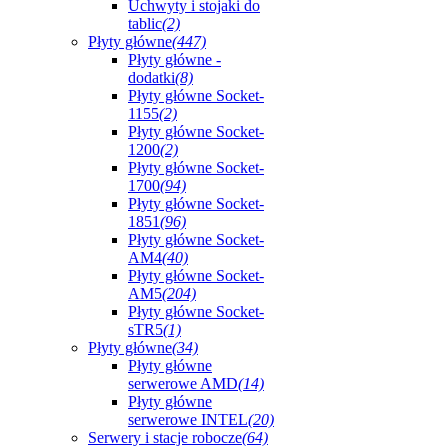
Uchwyty i stojaki do
tablic
(2)
Płyty główne
(447)
Płyty główne -
dodatki
(8)
Płyty główne Socket-
1155
(2)
Płyty główne Socket-
1200
(2)
Płyty główne Socket-
1700
(94)
Płyty główne Socket-
1851
(96)
Płyty główne Socket-
AM4
(40)
Płyty główne Socket-
AM5
(204)
Płyty główne Socket-
sTR5
(1)
Płyty główne
(34)
Płyty główne
serwerowe AMD
(14)
Płyty główne
serwerowe INTEL
(20)
Serwery i stacje robocze
(64)