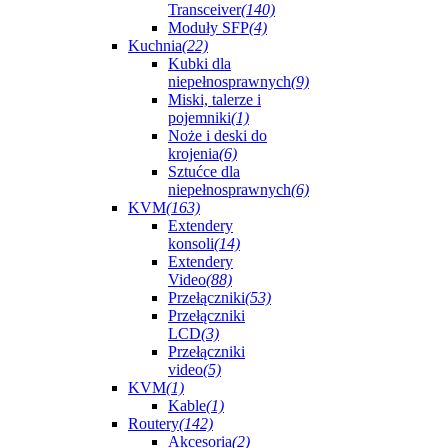
Transceiver
(140)
Moduły SFP
(4)
Kuchnia
(22)
Kubki dla
niepełnosprawnych
(9)
Miski, talerze i
pojemniki
(1)
Noże i deski do
krojenia
(6)
Sztućce dla
niepełnosprawnych
(6)
KVM
(163)
Extendery
konsoli
(14)
Extendery
Video
(88)
Przełączniki
(53)
Przełączniki
LCD
(3)
Przełączniki
video
(5)
KVM
(1)
Kable
(1)
Routery
(142)
Akcesoria
(2)