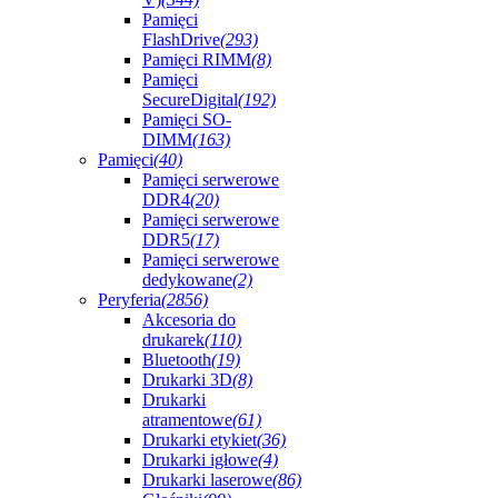
Pamięci
FlashDrive
(293)
Pamięci RIMM
(8)
Pamięci
SecureDigital
(192)
Pamięci SO-
DIMM
(163)
Pamięci
(40)
Pamięci serwerowe
DDR4
(20)
Pamięci serwerowe
DDR5
(17)
Pamięci serwerowe
dedykowane
(2)
Peryferia
(2856)
Akcesoria do
drukarek
(110)
Bluetooth
(19)
Drukarki 3D
(8)
Drukarki
atramentowe
(61)
Drukarki etykiet
(36)
Drukarki igłowe
(4)
Drukarki laserowe
(86)