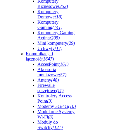
Komputery
Biznesowe
(252)
Komputery
Domowe
(18)
Komputery
Gaming
(141)
Komputery Gaming
Actina
(205)
Mini komputery
(29)
Uchwyty
(17)
Komunikacja i
łączność
(1647)
AccesPoint
(161)
Akcesoria
montażowe
(57)
Anteny
(48)
Firewalle
sprzętowe
(11)
Kontrolery Access
Point
(3)
Modemy 3G/4G
(10)
Modularne Systemy
Wi-Fi
(3)
Moduły do
Switchy
(121)