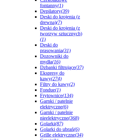
fontanny
(1)
Depilatory
(39)
Deski do krojenia (z
drewna)
(7)
Deski do krojenia (z
tworzyw sztucznych)
(1)
Deski do
prasowania
(31)
Dozowniki do
mydła
(16)
Dzbanki filtrujące
(37)
Ekspresy do
kawy
(274)
Filtry do kawy
(2)
Fondue
(1)
Frytownice
(134)
Garnki / patelnie
elektryczne
(6)
Garnki / patelnie
nieelektryczne
(368)
Golarki
(87)
Golarki do ubrań
(6)
Grille elektryczne
(34)