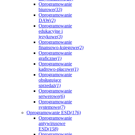
Oprogramowanie
biurowe
(33)
Oprogramowanie
DAW
(2)
Oprogramowanie
edukacyjne i
językowe
(3)
Oprogramowanie
finansowo-księgowe
(2)
Oprogramowanie
graficzne
(1)
Oprogramowanie
kadrowo-płacowe
(1)
Oprogramowanie
obsługujące
sprzedaż
(1)
Oprogramowanie
serwerowe
(6)
Oprogramowanie
systemowe
(7)
Oprogramowanie ESD
(176)
Oprogramowanie
antywirusowe
ESD
(158)
Oprogramowanie