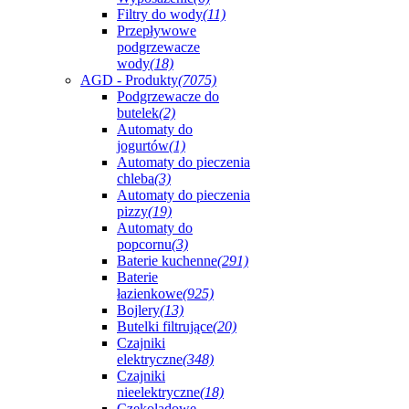
Filtry do wody
(11)
Przepływowe
podgrzewacze
wody
(18)
AGD - Produkty
(7075)
Podgrzewacze do
butelek
(2)
Automaty do
jogurtów
(1)
Automaty do pieczenia
chleba
(3)
Automaty do pieczenia
pizzy
(19)
Automaty do
popcornu
(3)
Baterie kuchenne
(291)
Baterie
łazienkowe
(925)
Bojlery
(13)
Butelki filtrujące
(20)
Czajniki
elektryczne
(348)
Czajniki
nieelektryczne
(18)
Czekoladowe