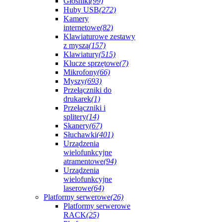
Głośniki
(99)
Huby USB
(272)
Kamery
internetowe
(82)
Klawiaturowe zestawy
z myszą
(157)
Klawiatury
(515)
Klucze sprzętowe
(7)
Mikrofony
(66)
Myszy
(693)
Przełączniki do
drukarek
(1)
Przełączniki i
splitery
(14)
Skanery
(67)
Słuchawki
(401)
Urządzenia
wielofunkcyjne
atramentowe
(94)
Urządzenia
wielofunkcyjne
laserowe
(64)
Platformy serwerowe
(26)
Platformy serwerowe
RACK
(25)