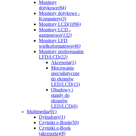
Monitory
dotykowe
(84)
Monitory dotykowe -
Komputery
(3)
Monitory LCD
(1096)
Monitory LCD -
gamingowe
(132)
Monitory LFD
wielkoformatowe
(46)
Monitory profesjonalne
LFD/LCD
(22)
Akcesoria
(1)
Mocowania
specjalistyczne
do ekranów
LED/LCD
(15)
Obudowy i
standy do
ekranów
LED/LCD
(6)
Multimedia
(91)
Dyktafony
(1)
Czytniki e-Book
(50)
Czytniki e-Book
(akcesoria)
(8)