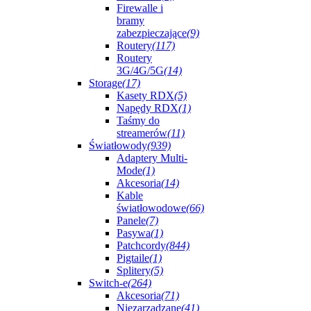
Firewalle i
bramy
zabezpieczające
(9)
Routery
(117)
Routery
3G/4G/5G
(14)
Storage
(17)
Kasety RDX
(5)
Napędy RDX
(1)
Taśmy do
streamerów
(11)
Światłowody
(939)
Adaptery Multi-
Mode
(1)
Akcesoria
(14)
Kable
światłowodowe
(66)
Panele
(7)
Pasywa
(1)
Patchcordy
(844)
Pigtaile
(1)
Splitery
(5)
Switch-e
(264)
Akcesoria
(71)
Niezarządzane
(41)