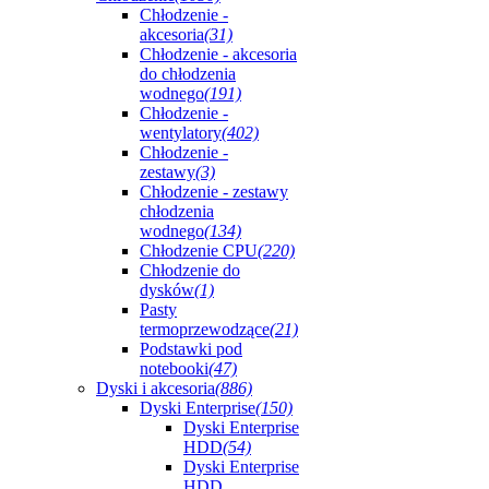
Chłodzenie -
akcesoria
(31)
Chłodzenie - akcesoria
do chłodzenia
wodnego
(191)
Chłodzenie -
wentylatory
(402)
Chłodzenie -
zestawy
(3)
Chłodzenie - zestawy
chłodzenia
wodnego
(134)
Chłodzenie CPU
(220)
Chłodzenie do
dysków
(1)
Pasty
termoprzewodzące
(21)
Podstawki pod
notebooki
(47)
Dyski i akcesoria
(886)
Dyski Enterprise
(150)
Dyski Enterprise
HDD
(54)
Dyski Enterprise
HDD