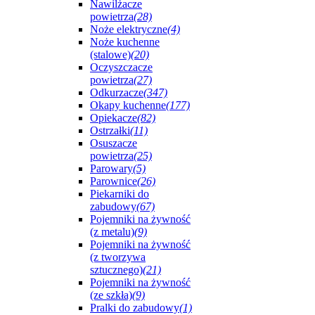
Nawilżacze
powietrza
(28)
Noże elektryczne
(4)
Noże kuchenne
(stalowe)
(20)
Oczyszczacze
powietrza
(27)
Odkurzacze
(347)
Okapy kuchenne
(177)
Opiekacze
(82)
Ostrzałki
(11)
Osuszacze
powietrza
(25)
Parowary
(5)
Parownice
(26)
Piekarniki do
zabudowy
(67)
Pojemniki na żywność
(z metalu)
(9)
Pojemniki na żywność
(z tworzywa
sztucznego)
(21)
Pojemniki na żywność
(ze szkła)
(9)
Pralki do zabudowy
(1)