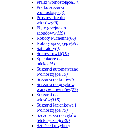
Pralki wolnostojące
(54)
Pralko suszarki
wolnostojące
(3)
Prostownice do
włosów
(38)
Płyty grzejne do
zabudowy
(119)
Roboty kuchenne
(66)
Roboty sprzątające
(91)
Saturatory
(9)
Sokowirówki
(19)
Spieniacze do
mleka
(15)
Suszarki automatyczne
wolnostojące
(15)
Suszarki do butów
(5)
Suszarki do grzybów,
warzyw i owoców
(27)
Suszarki do
włosów
(115)
Suszarki łazienkowe i
wolnostojące
(75)
Szczoteczki do zębów
(elektryczne)
(139)
Sztućce i przybory