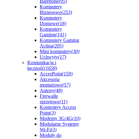
Barebone
(95)
Komputery
Biznesowe
(253)
Komputery
Domowe
(18)
Komputery
Gaming
(141)
Komputery Gaming
Actina
(205)
Mini komputery
(30)
Uchwyty
(17)
Komunikacja i
łączność
(1658)
AccesPoint
(159)
Akcesoria
montażowe
(57)
Anteny
(48)
Firewalle
sprzętowe
(11)
Kontrolery Access
Point
(3)
Modemy 3G/4G
(10)
Modularne Systemy
Wi-Fi
(3)
Moduły do