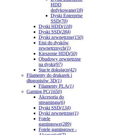
HDD
dedykowane
(18)
Dyski Enterprise
SSD
(70)
Dyski HDD
(118)
Dyski SSD
(284)
Dyski zewnętrzne
(150)
Etui do dysków
zewnętrznych
(1)
Kieszenie HDD
(50)
Obudowy zewnętrzne
na dyski
(97)
Stacje dokujące
(42)
Filamenty do drukarek i
długopisów 3D
(1)
Filamenty PLA
(1)
Gaming PC
(1650)
Akcesoria do
streamingu
(6)
Dyski SSD
(134)
Dyski zewnętrzne
(1)
Fotele
gamingowe
(289)
Fotele gamingowe -
Akcesoria
(67)