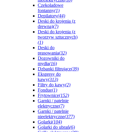
Czekoladowe
fontanny
(1)
Depilatory
(44)
Deski do krojenia (z
drewna)
(7)
Deski do krojenia (z
tworzyw sztucznych)
(1)
Deski do
prasowania
(32)
Dozowniki do
mydła
(16)
Dzbanki filtrujące
(39)
Ekspresy do
kawy
(313)
Filtry do kawy
(2)
Fondue
(1)
Frytownice
(152)
Garnki / patelnie
elektryczne
(7)
Garnki / patelnie
nieelektryczne
(377)
Golarki
(104)
Golarki do ubrań
(6)