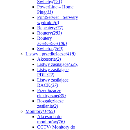
Switchy
(121)
PowerLine – Home
Plug
(11)
PrintSerwer - Serwery
wydruku
(6)
Repeatery
(77)
Routery
(283)
Routery
3G/4G/5G
(100)
Switch-e
(769)
Listwy i przedłużacze
(418)
Akcesoria
(2)
Listwy zasilające
(325)
Listwy zasilające
PDU
(22)
Listwy zasilające
RACK
(37)
Przedłużacze
elektryczne
(30)
Rozgałęziacze
zasilania
(2)
Monitory
(1465)
Akcesoria do
monitorów
(76)
CCTV/ Monitory do