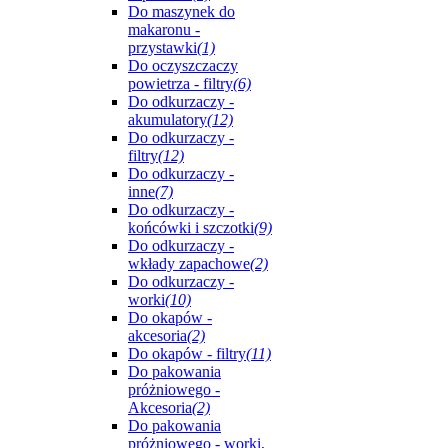
Do maszynek do
makaronu -
przystawki
(1)
Do oczyszczaczy
powietrza - filtry
(6)
Do odkurzaczy -
akumulatory
(12)
Do odkurzaczy -
filtry
(12)
Do odkurzaczy -
inne
(7)
Do odkurzaczy -
końcówki i szczotki
(9)
Do odkurzaczy -
wkłady zapachowe
(2)
Do odkurzaczy -
worki
(10)
Do okapów -
akcesoria
(2)
Do okapów - filtry
(11)
Do pakowania
próżniowego -
Akcesoria
(2)
Do pakowania
próżniowego - worki,