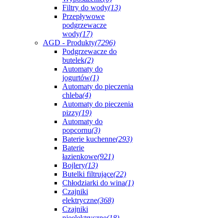
Filtry do wody
(13)
Przepływowe
podgrzewacze
wody
(17)
AGD - Produkty
(7296)
Podgrzewacze do
butelek
(2)
Automaty do
jogurtów
(1)
Automaty do pieczenia
chleba
(4)
Automaty do pieczenia
pizzy
(19)
Automaty do
popcornu
(3)
Baterie kuchenne
(293)
Baterie
łazienkowe
(921)
Bojlery
(13)
Butelki filtrujące
(22)
Chłodziarki do wina
(1)
Czajniki
elektryczne
(368)
Czajniki
nieelektryczne
(18)