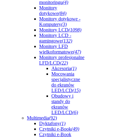
monitoringu
(4)
Monitory
dotykowe
(84)
Monitory dotykowe -
Komputery
(3)
Monitory LCD
(1098)
Monitory LCD -
gamingowe
(132)
Monitory LFD
wielkoformatowe
(47)
Monitory profesjonalne
LFD/LCD
(22)
Akcesoria
(1)
Mocowania
specjalistyczne
do ekranów
LED/LCD
(15)
Obudowy i
standy do
ekranów
LED/LCD
(6)
Multimedia
(92)
Dyktafony
(1)
Czytniki e-Book
(49)
Czytniki e-Book