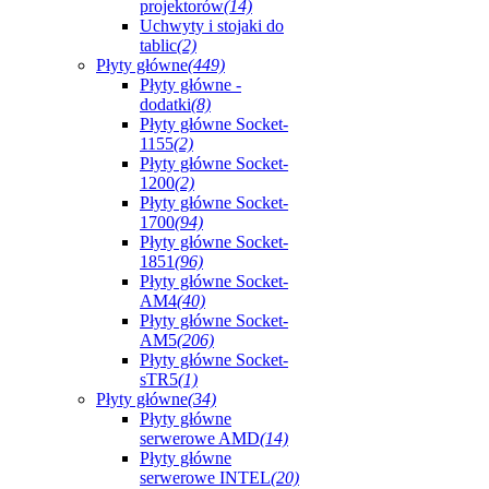
projektorów
(14)
Uchwyty i stojaki do
tablic
(2)
Płyty główne
(449)
Płyty główne -
dodatki
(8)
Płyty główne Socket-
1155
(2)
Płyty główne Socket-
1200
(2)
Płyty główne Socket-
1700
(94)
Płyty główne Socket-
1851
(96)
Płyty główne Socket-
AM4
(40)
Płyty główne Socket-
AM5
(206)
Płyty główne Socket-
sTR5
(1)
Płyty główne
(34)
Płyty główne
serwerowe AMD
(14)
Płyty główne
serwerowe INTEL
(20)