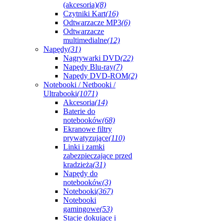
(akcesoria)
(8)
Czytniki Kart
(16)
Odtwarzacze MP3
(6)
Odtwarzacze
multimedialne
(12)
Napędy
(31)
Nagrywarki DVD
(22)
Napędy Blu-ray
(7)
Napędy DVD-ROM
(2)
Notebooki / Netbooki /
Ultrabooki
(1071)
Akcesoria
(14)
Baterie do
notebooków
(68)
Ekranowe filtry
prywatyzujące
(110)
Linki i zamki
zabezpieczające przed
kradzieżą
(31)
Napędy do
notebooków
(3)
Notebooki
(367)
Notebooki
gamingowe
(53)
Stacje dokujące i