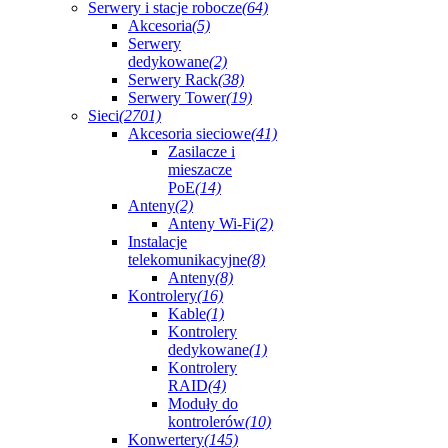
Serwery i stacje robocze
(64)
Akcesoria
(5)
Serwery
dedykowane
(2)
Serwery Rack
(38)
Serwery Tower
(19)
Sieci
(2701)
Akcesoria sieciowe
(41)
Zasilacze i
mieszacze
PoE
(14)
Anteny
(2)
Anteny Wi-Fi
(2)
Instalacje
telekomunikacyjne
(8)
Anteny
(8)
Kontrolery
(16)
Kable
(1)
Kontrolery
dedykowane
(1)
Kontrolery
RAID
(4)
Moduły do
kontrolerów
(10)
Konwertery
(145)