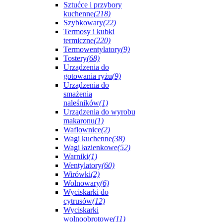
Sztućce i przybory
kuchenne
(218)
Szybkowary
(22)
Termosy i kubki
termiczne
(220)
Termowentylatory
(9)
Tostery
(68)
Urządzenia do
gotowania ryżu
(9)
Urządzenia do
smażenia
naleśników
(1)
Urządzenia do wyrobu
makaronu
(1)
Waflownice
(2)
Wagi kuchenne
(38)
Wagi łazienkowe
(52)
Warniki
(1)
Wentylatory
(60)
Wirówki
(2)
Wolnowary
(6)
Wyciskarki do
cytrusów
(12)
Wyciskarki
wolnoobrotowe
(11)