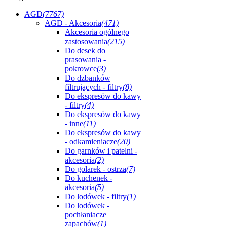
AGD
(7767)
AGD - Akcesoria
(471)
Akcesoria ogólnego
zastosowania
(215)
Do desek do
prasowania -
pokrowce
(3)
Do dzbanków
filtrujących - filtry
(8)
Do ekspresów do kawy
- filtry
(4)
Do ekspresów do kawy
- inne
(11)
Do ekspresów do kawy
- odkamieniacze
(20)
Do garnków i patelni -
akcesoria
(2)
Do golarek - ostrza
(7)
Do kuchenek -
akcesoria
(5)
Do lodówek - filtry
(1)
Do lodówek -
pochłaniacze
zapachów
(1)