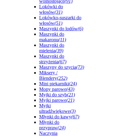
wolnostojące
(91)
Lokówki do
włosów
(31)
Lokówko-suszarki do
włosów
(51)
Maszynki do lodów
(6)
Maszynki do
makaronu
(11)
Maszynki do
mielenia
(39)
Maszynki do
strzyżenia
(67)
Maszyny do szycia
(73)
Miksery /
Blendery
(252)
Mini piekarniki
(24)
Mopy parowe
(43)
Myjki do szyb
(21)
Myjki parowe
(21)
Myjki
ultradźwiękowe
(3)
Młynki do kawy
(67)
Młynki do
przypraw
(24)
Naczynia