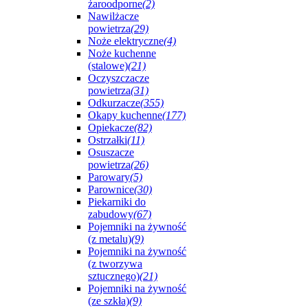
żaroodporne
(2)
Nawilżacze
powietrza
(29)
Noże elektryczne
(4)
Noże kuchenne
(stalowe)
(21)
Oczyszczacze
powietrza
(31)
Odkurzacze
(355)
Okapy kuchenne
(177)
Opiekacze
(82)
Ostrzałki
(11)
Osuszacze
powietrza
(26)
Parowary
(5)
Parownice
(30)
Piekarniki do
zabudowy
(67)
Pojemniki na żywność
(z metalu)
(9)
Pojemniki na żywność
(z tworzywa
sztucznego)
(21)
Pojemniki na żywność
(ze szkła)
(9)