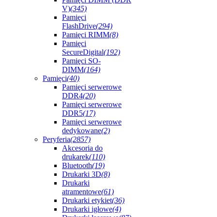
V)
(345)
Pamięci
FlashDrive
(294)
Pamięci RIMM
(8)
Pamięci
SecureDigital
(192)
Pamięci SO-
DIMM
(164)
Pamięci
(40)
Pamięci serwerowe
DDR4
(20)
Pamięci serwerowe
DDR5
(17)
Pamięci serwerowe
dedykowane
(2)
Peryferia
(2857)
Akcesoria do
drukarek
(110)
Bluetooth
(19)
Drukarki 3D
(8)
Drukarki
atramentowe
(61)
Drukarki etykiet
(36)
Drukarki igłowe
(4)