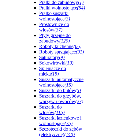
Pralki do zabudowy
(1)
Pralki wolnostojące
(54)
Pralko suszarki
wolnostojące
(3)
Prostownice do
włosów
(37)
Płyty grzejne do
zabudowy
(120)
Roboty kuchenne
(66)
Roboty sprzątające
(91)
Saturatory
(9)
Sokowirówki
(19)
Spieniacze do
mleka
(15)
Suszarki automatyczne
wolnostojące
(15)
Suszarki do butów
(5)
Suszarki do grzybów,
warzyw i owoców
(27)
Suszarki do
włosów
(115)
Suszarki łazienkowe i
wolnostojące
(75)
Szczoteczki do zębów
(elektryczne)
(140)