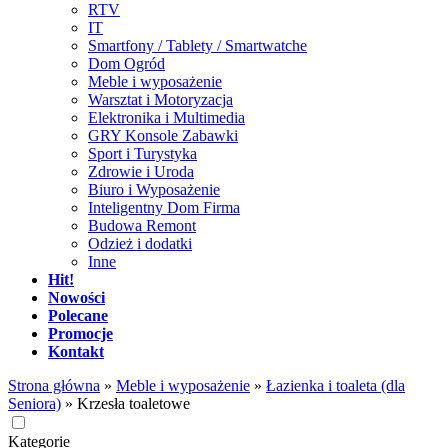
RTV
IT
Smartfony / Tablety / Smartwatche
Dom Ogród
Meble i wyposażenie
Warsztat i Motoryzacja
Elektronika i Multimedia
GRY Konsole Zabawki
Sport i Turystyka
Zdrowie i Uroda
Biuro i Wyposażenie
Inteligentny Dom Firma
Budowa Remont
Odzież i dodatki
Inne
Hit!
Nowości
Polecane
Promocje
Kontakt
Strona główna
»
Meble i wyposażenie
»
Łazienka i toaleta (dla
Seniora)
»
Krzesła toaletowe
Kategorie