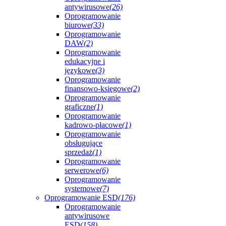
antywirusowe
(26)
Oprogramowanie
biurowe
(33)
Oprogramowanie
DAW
(2)
Oprogramowanie
edukacyjne i
językowe
(3)
Oprogramowanie
finansowo-księgowe
(2)
Oprogramowanie
graficzne
(1)
Oprogramowanie
kadrowo-płacowe
(1)
Oprogramowanie
obsługujące
sprzedaż
(1)
Oprogramowanie
serwerowe
(6)
Oprogramowanie
systemowe
(7)
Oprogramowanie ESD
(176)
Oprogramowanie
antywirusowe
ESD
(158)