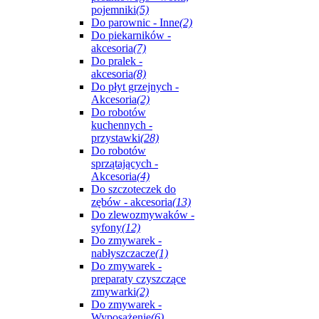
pojemniki
(5)
Do parownic - Inne
(2)
Do piekarników -
akcesoria
(7)
Do pralek -
akcesoria
(8)
Do płyt grzejnych -
Akcesoria
(2)
Do robotów
kuchennych -
przystawki
(28)
Do robotów
sprzątających -
Akcesoria
(4)
Do szczoteczek do
zębów - akcesoria
(13)
Do zlewozmywaków -
syfony
(12)
Do zmywarek -
nabłyszczacze
(1)
Do zmywarek -
preparaty czyszczące
zmywarki
(2)
Do zmywarek -
Wyposażenie
(6)