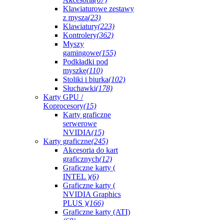
Klawiaturowe zestawy
z myszą
(23)
Klawiatury
(223)
Kontrolery
(362)
Myszy
gamingowe
(155)
Podkładki pod
myszkę
(110)
Stoliki i biurka
(102)
Słuchawki
(178)
Karty GPU /
Koprocesory
(15)
Karty graficzne
serwerowe
NVIDIA
(15)
Karty graficzne
(245)
Akcesoria do kart
graficznych
(12)
Graficzne karty (
INTEL )
(6)
Graficzne karty (
NVIDIA Graphics
PLUS )
(166)
Graficzne karty (ATI)