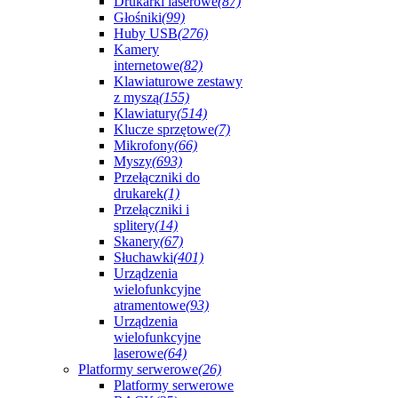
Drukarki laserowe
(87)
Głośniki
(99)
Huby USB
(276)
Kamery
internetowe
(82)
Klawiaturowe zestawy
z myszą
(155)
Klawiatury
(514)
Klucze sprzętowe
(7)
Mikrofony
(66)
Myszy
(693)
Przełączniki do
drukarek
(1)
Przełączniki i
splitery
(14)
Skanery
(67)
Słuchawki
(401)
Urządzenia
wielofunkcyjne
atramentowe
(93)
Urządzenia
wielofunkcyjne
laserowe
(64)
Platformy serwerowe
(26)
Platformy serwerowe