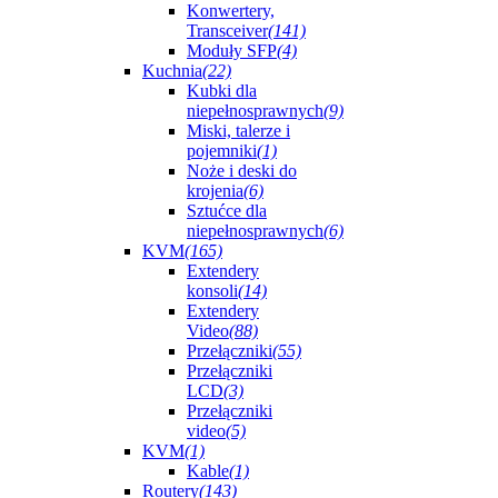
Konwertery,
Transceiver
(141)
Moduły SFP
(4)
Kuchnia
(22)
Kubki dla
niepełnosprawnych
(9)
Miski, talerze i
pojemniki
(1)
Noże i deski do
krojenia
(6)
Sztućce dla
niepełnosprawnych
(6)
KVM
(165)
Extendery
konsoli
(14)
Extendery
Video
(88)
Przełączniki
(55)
Przełączniki
LCD
(3)
Przełączniki
video
(5)
KVM
(1)
Kable
(1)
Routery
(143)