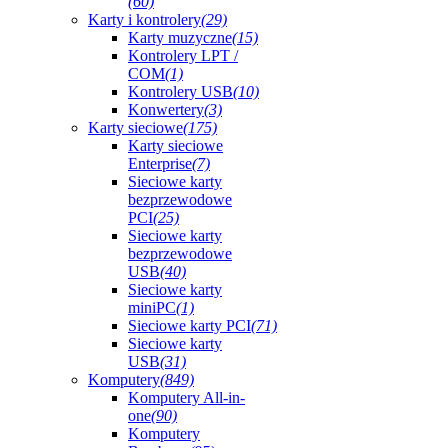
(60)
Karty i kontrolery
(29)
Karty muzyczne
(15)
Kontrolery LPT /
COM
(1)
Kontrolery USB
(10)
Konwertery
(3)
Karty sieciowe
(175)
Karty sieciowe
Enterprise
(7)
Sieciowe karty
bezprzewodowe
PCI
(25)
Sieciowe karty
bezprzewodowe
USB
(40)
Sieciowe karty
miniPC
(1)
Sieciowe karty PCI
(71)
Sieciowe karty
USB
(31)
Komputery
(849)
Komputery All-in-
one
(90)
Komputery