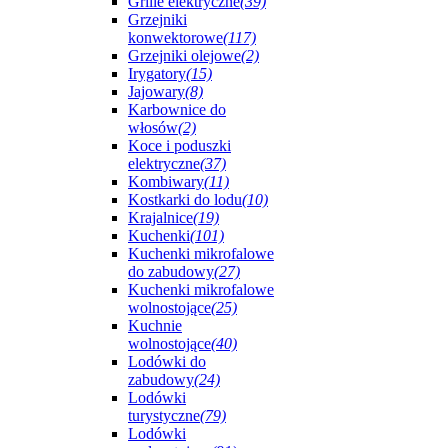
Grille elektryczne
(39)
Grzejniki
konwektorowe
(117)
Grzejniki olejowe
(2)
Irygatory
(15)
Jajowary
(8)
Karbownice do
włosów
(2)
Koce i poduszki
elektryczne
(37)
Kombiwary
(11)
Kostkarki do lodu
(10)
Krajalnice
(19)
Kuchenki
(101)
Kuchenki mikrofalowe
do zabudowy
(27)
Kuchenki mikrofalowe
wolnostojące
(25)
Kuchnie
wolnostojące
(40)
Lodówki do
zabudowy
(24)
Lodówki
turystyczne
(79)
Lodówki