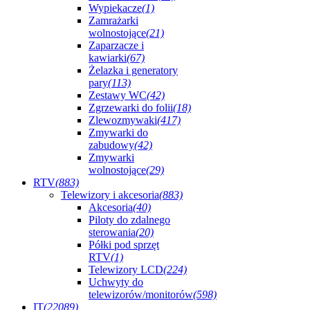
Wypiekacze
(1)
Zamrażarki
wolnostojące
(21)
Zaparzacze i
kawiarki
(67)
Żelazka i generatory
pary
(113)
Zestawy WC
(42)
Zgrzewarki do folii
(18)
Zlewozmywaki
(417)
Zmywarki do
zabudowy
(42)
Zmywarki
wolnostojące
(29)
RTV
(883)
Telewizory i akcesoria
(883)
Akcesoria
(40)
Piloty do zdalnego
sterowania
(20)
Półki pod sprzęt
RTV
(1)
Telewizory LCD
(224)
Uchwyty do
telewizorów/monitorów
(598)
IT
(22089)