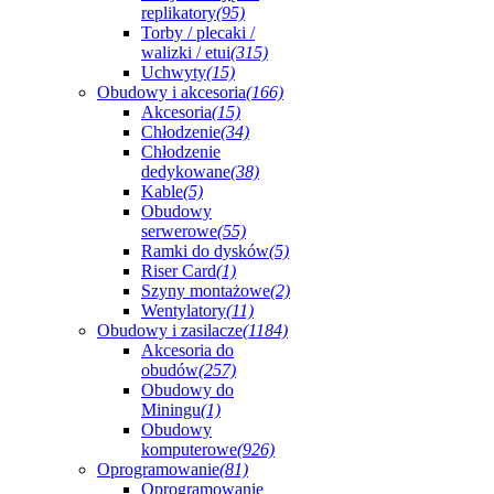
replikatory
(95)
Torby / plecaki /
walizki / etui
(315)
Uchwyty
(15)
Obudowy i akcesoria
(166)
Akcesoria
(15)
Chłodzenie
(34)
Chłodzenie
dedykowane
(38)
Kable
(5)
Obudowy
serwerowe
(55)
Ramki do dysków
(5)
Riser Card
(1)
Szyny montażowe
(2)
Wentylatory
(11)
Obudowy i zasilacze
(1184)
Akcesoria do
obudów
(257)
Obudowy do
Miningu
(1)
Obudowy
komputerowe
(926)
Oprogramowanie
(81)
Oprogramowanie