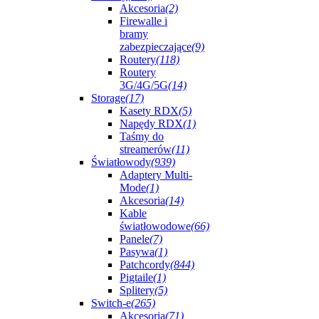
Akcesoria
(2)
Firewalle i
bramy
zabezpieczające
(9)
Routery
(118)
Routery
3G/4G/5G
(14)
Storage
(17)
Kasety RDX
(5)
Napędy RDX
(1)
Taśmy do
streamerów
(11)
Światłowody
(939)
Adaptery Multi-
Mode
(1)
Akcesoria
(14)
Kable
światłowodowe
(66)
Panele
(7)
Pasywa
(1)
Patchcordy
(844)
Pigtaile
(1)
Splitery
(5)
Switch-e
(265)
Akcesoria
(71)