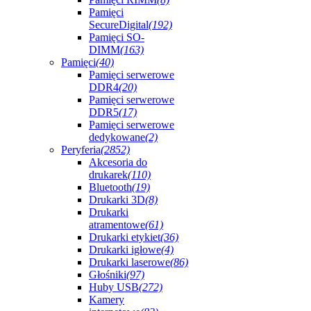
Pamięci
SecureDigital
(192)
Pamięci SO-
DIMM
(163)
Pamięci
(40)
Pamięci serwerowe
DDR4
(20)
Pamięci serwerowe
DDR5
(17)
Pamięci serwerowe
dedykowane
(2)
Peryferia
(2852)
Akcesoria do
drukarek
(110)
Bluetooth
(19)
Drukarki 3D
(8)
Drukarki
atramentowe
(61)
Drukarki etykiet
(36)
Drukarki igłowe
(4)
Drukarki laserowe
(86)
Głośniki
(97)
Huby USB
(272)
Kamery