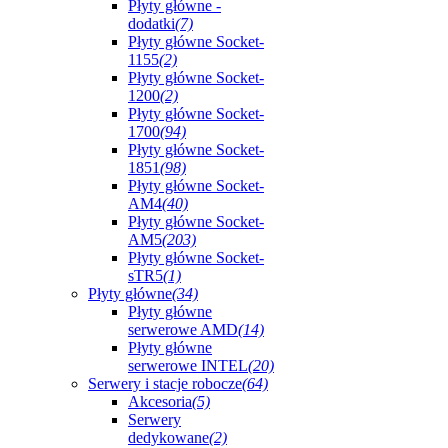
Płyty główne -
dodatki
(7)
Płyty główne Socket-
1155
(2)
Płyty główne Socket-
1200
(2)
Płyty główne Socket-
1700
(94)
Płyty główne Socket-
1851
(98)
Płyty główne Socket-
AM4
(40)
Płyty główne Socket-
AM5
(203)
Płyty główne Socket-
sTR5
(1)
Płyty główne
(34)
Płyty główne
serwerowe AMD
(14)
Płyty główne
serwerowe INTEL
(20)
Serwery i stacje robocze
(64)
Akcesoria
(5)
Serwery
dedykowane
(2)