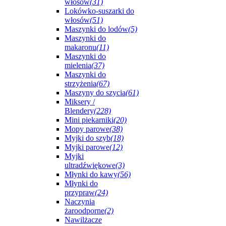
włosów
(31)
Lokówko-suszarki do
włosów
(51)
Maszynki do lodów
(5)
Maszynki do
makaronu
(11)
Maszynki do
mielenia
(37)
Maszynki do
strzyżenia
(67)
Maszyny do szycia
(61)
Miksery /
Blendery
(228)
Mini piekarniki
(20)
Mopy parowe
(38)
Myjki do szyb
(18)
Myjki parowe
(12)
Myjki
ultradźwiękowe
(3)
Młynki do kawy
(56)
Młynki do
przypraw
(24)
Naczynia
żaroodporne
(2)
Nawilżacze