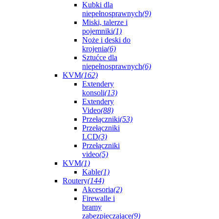
Kubki dla
niepełnosprawnych
(9)
Miski, talerze i
pojemniki
(1)
Noże i deski do
krojenia
(6)
Sztućce dla
niepełnosprawnych
(6)
KVM
(162)
Extendery
konsoli
(13)
Extendery
Video
(88)
Przełączniki
(53)
Przełączniki
LCD
(3)
Przełączniki
video
(5)
KVM
(1)
Kable
(1)
Routery
(144)
Akcesoria
(2)
Firewalle i
bramy
zabezpieczające
(9)