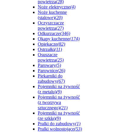
powietrza
(28)
Noże elektryczne
(4)
Noże kuchenne
(stalowe)
(20)
Oczyszczacze
powietrza
(27)
Odkurzacze
(346)
Okapy kuchenne
(174)
Opiekacze
(82)
Ostrzałki
(11)
Osuszacze
powietrza
(25)
Parowary
(5)
Parownice
(26)
Piekarniki do
zabudowy
(67)
Pojemniki na żywność
(z metalu)
(9)
Pojemniki na żywność
(z tworzywa
sztucznego)
(21)
Pojemniki na żywność
(ze szkła)
(9)
Pralki do zabudowy
(1)
Pralki wolnostojące
(53)