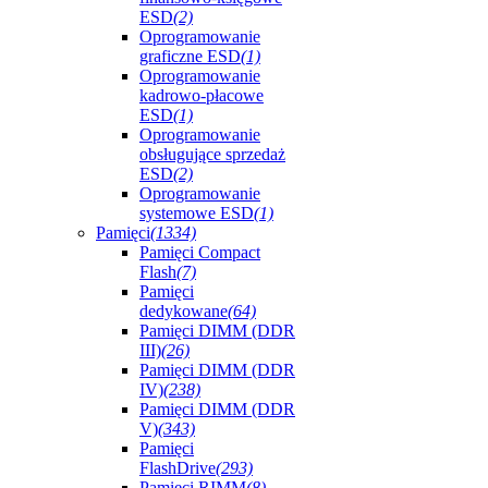
ESD
(2)
Oprogramowanie
graficzne ESD
(1)
Oprogramowanie
kadrowo-płacowe
ESD
(1)
Oprogramowanie
obsługujące sprzedaż
ESD
(2)
Oprogramowanie
systemowe ESD
(1)
Pamięci
(1334)
Pamięci Compact
Flash
(7)
Pamięci
dedykowane
(64)
Pamięci DIMM (DDR
III)
(26)
Pamięci DIMM (DDR
IV)
(238)
Pamięci DIMM (DDR
V)
(343)
Pamięci
FlashDrive
(293)
Pamięci RIMM
(8)