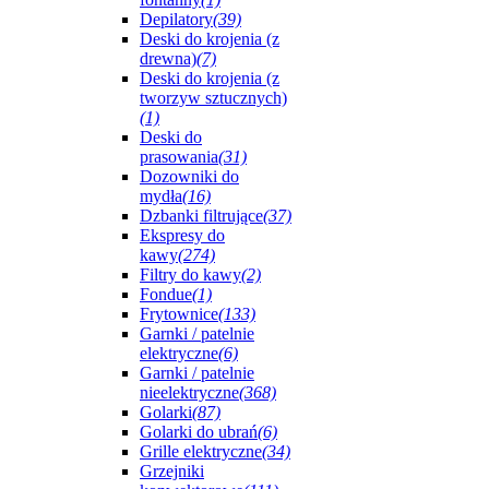
Depilatory
(39)
Deski do krojenia (z
drewna)
(7)
Deski do krojenia (z
tworzyw sztucznych)
(1)
Deski do
prasowania
(31)
Dozowniki do
mydła
(16)
Dzbanki filtrujące
(37)
Ekspresy do
kawy
(274)
Filtry do kawy
(2)
Fondue
(1)
Frytownice
(133)
Garnki / patelnie
elektryczne
(6)
Garnki / patelnie
nieelektryczne
(368)
Golarki
(87)
Golarki do ubrań
(6)
Grille elektryczne
(34)
Grzejniki