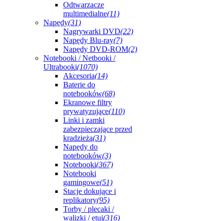
Odtwarzacze
multimedialne
(11)
Napędy
(31)
Nagrywarki DVD
(22)
Napędy Blu-ray
(7)
Napędy DVD-ROM
(2)
Notebooki / Netbooki /
Ultrabooki
(1070)
Akcesoria
(14)
Baterie do
notebooków
(68)
Ekranowe filtry
prywatyzujące
(110)
Linki i zamki
zabezpieczające przed
kradzieżą
(31)
Napędy do
notebooków
(3)
Notebooki
(367)
Notebooki
gamingowe
(51)
Stacje dokujące i
replikatory
(95)
Torby / plecaki /
walizki / etui
(316)