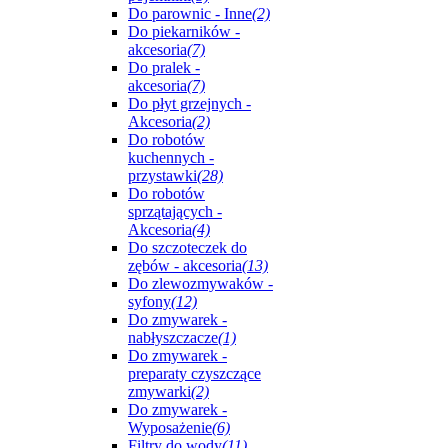
Do parownic - Inne
(2)
Do piekarników -
akcesoria
(7)
Do pralek -
akcesoria
(7)
Do płyt grzejnych -
Akcesoria
(2)
Do robotów
kuchennych -
przystawki
(28)
Do robotów
sprzątających -
Akcesoria
(4)
Do szczoteczek do
zębów - akcesoria
(13)
Do zlewozmywaków -
syfony
(12)
Do zmywarek -
nabłyszczacze
(1)
Do zmywarek -
preparaty czyszczące
zmywarki
(2)
Do zmywarek -
Wyposażenie
(6)
Filtry do wody
(11)