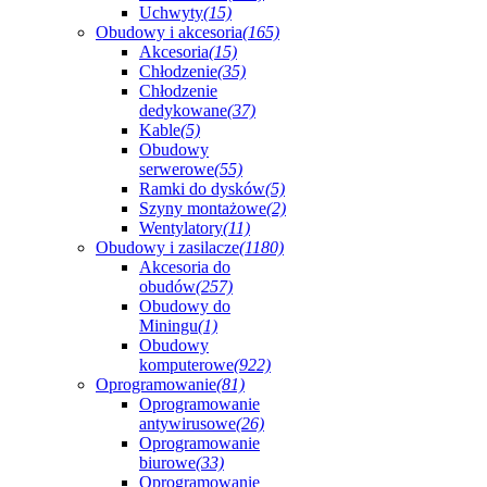
Uchwyty
(15)
Obudowy i akcesoria
(165)
Akcesoria
(15)
Chłodzenie
(35)
Chłodzenie
dedykowane
(37)
Kable
(5)
Obudowy
serwerowe
(55)
Ramki do dysków
(5)
Szyny montażowe
(2)
Wentylatory
(11)
Obudowy i zasilacze
(1180)
Akcesoria do
obudów
(257)
Obudowy do
Miningu
(1)
Obudowy
komputerowe
(922)
Oprogramowanie
(81)
Oprogramowanie
antywirusowe
(26)
Oprogramowanie
biurowe
(33)
Oprogramowanie