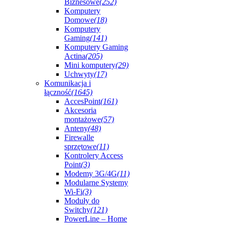
Biznesowe
(252)
Komputery
Domowe
(18)
Komputery
Gaming
(141)
Komputery Gaming
Actina
(205)
Mini komputery
(29)
Uchwyty
(17)
Komunikacja i
łączność
(1645)
AccesPoint
(161)
Akcesoria
montażowe
(57)
Anteny
(48)
Firewalle
sprzętowe
(11)
Kontrolery Access
Point
(3)
Modemy 3G/4G
(11)
Modularne Systemy
Wi-Fi
(3)
Moduły do
Switchy
(121)
PowerLine – Home