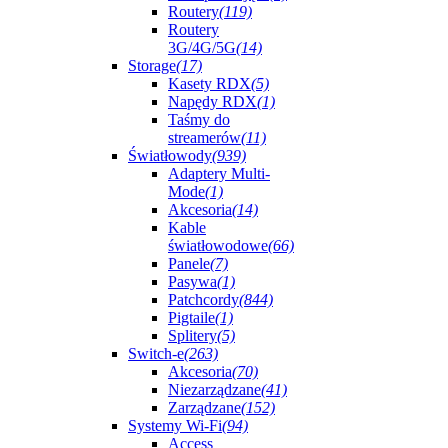
Routery
(119)
Routery
3G/4G/5G
(14)
Storage
(17)
Kasety RDX
(5)
Napędy RDX
(1)
Taśmy do
streamerów
(11)
Światłowody
(939)
Adaptery Multi-
Mode
(1)
Akcesoria
(14)
Kable
światłowodowe
(66)
Panele
(7)
Pasywa
(1)
Patchcordy
(844)
Pigtaile
(1)
Splitery
(5)
Switch-e
(263)
Akcesoria
(70)
Niezarządzane
(41)
Zarządzane
(152)
Systemy Wi-Fi
(94)
Access