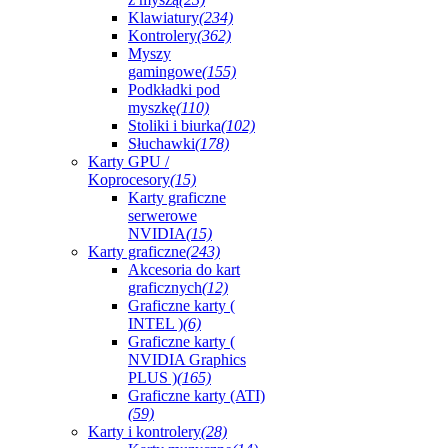
Klawiatury
(234)
Kontrolery
(362)
Myszy
gamingowe
(155)
Podkładki pod
myszkę
(110)
Stoliki i biurka
(102)
Słuchawki
(178)
Karty GPU /
Koprocesory
(15)
Karty graficzne
serwerowe
NVIDIA
(15)
Karty graficzne
(243)
Akcesoria do kart
graficznych
(12)
Graficzne karty (
INTEL )
(6)
Graficzne karty (
NVIDIA Graphics
PLUS )
(165)
Graficzne karty (ATI)
(59)
Karty i kontrolery
(28)