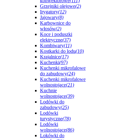
konwektorowe
(111)
Grzejniki olejowe
(2)
Irygatory
(12)
Jajowary
(8)
Karbownice do
włosów
(2)
Koce i poduszki
elektryczne
(37)
Kombiwary
(11)
Kostkarki do lodu
(10)
Krajalnice
(17)
Kuchenki
(97)
Kuchenki mikrofalowe
do zabudowy
(24)
Kuchenki mikrofalowe
wolnostojące
(21)
Kuchnie
wolnostojące
(39)
Lodówki do
zabudowy
(25)
Lodówki
turystyczne
(78)
Lodówki
wolnostojące
(86)
Lokówki do