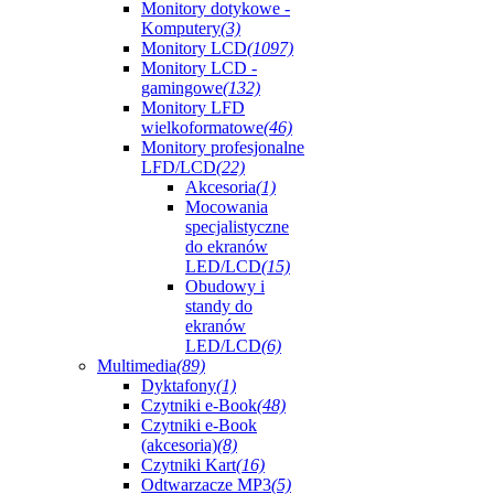
Monitory dotykowe -
Komputery
(3)
Monitory LCD
(1097)
Monitory LCD -
gamingowe
(132)
Monitory LFD
wielkoformatowe
(46)
Monitory profesjonalne
LFD/LCD
(22)
Akcesoria
(1)
Mocowania
specjalistyczne
do ekranów
LED/LCD
(15)
Obudowy i
standy do
ekranów
LED/LCD
(6)
Multimedia
(89)
Dyktafony
(1)
Czytniki e-Book
(48)
Czytniki e-Book
(akcesoria)
(8)
Czytniki Kart
(16)
Odtwarzacze MP3
(5)