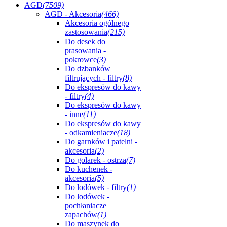
AGD
(7509)
AGD - Akcesoria
(466)
Akcesoria ogólnego
zastosowania
(215)
Do desek do
prasowania -
pokrowce
(3)
Do dzbanków
filtrujących - filtry
(8)
Do ekspresów do kawy
- filtry
(4)
Do ekspresów do kawy
- inne
(11)
Do ekspresów do kawy
- odkamieniacze
(18)
Do garnków i patelni -
akcesoria
(2)
Do golarek - ostrza
(7)
Do kuchenek -
akcesoria
(5)
Do lodówek - filtry
(1)
Do lodówek -
pochłaniacze
zapachów
(1)
Do maszynek do