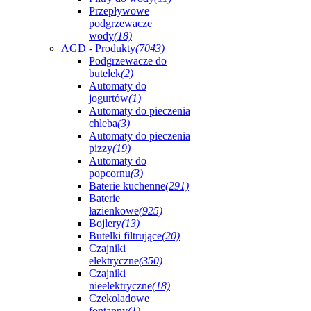
Przepływowe
podgrzewacze
wody
(18)
AGD - Produkty
(7043)
Podgrzewacze do
butelek
(2)
Automaty do
jogurtów
(1)
Automaty do pieczenia
chleba
(3)
Automaty do pieczenia
pizzy
(19)
Automaty do
popcornu
(3)
Baterie kuchenne
(291)
Baterie
łazienkowe
(925)
Bojlery
(13)
Butelki filtrujące
(20)
Czajniki
elektryczne
(350)
Czajniki
nieelektryczne
(18)
Czekoladowe
fontanny
(1)