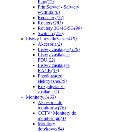
Plug
(11)
PrintSerwer - Serwery
wydruku
(6)
Repeatery
(77)
Routery
(281)
Routery 3G/4G/5G
(99)
Switch-e
(756)
Listwy i przedłużacze
(419)
Akcesoria
(2)
Listwy zasilające
(326)
Listwy zasilające
PDU
(22)
Listwy zasilające
RACK
(37)
Przedłużacze
elektryczne
(30)
Rozgałęziacze
zasilania
(2)
Monitory
(1463)
Akcesoria do
monitorów
(76)
CCTV/ Monitory do
monitoringu
(4)
Monitory
dotykowe
(84)