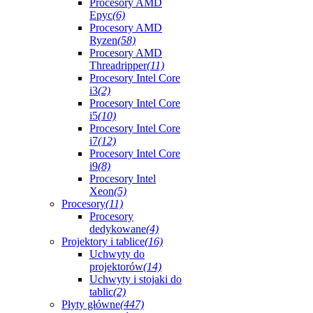
Procesory AMD
Epyc
(6)
Procesory AMD
Ryzen
(58)
Procesory AMD
Threadripper
(11)
Procesory Intel Core
i3
(2)
Procesory Intel Core
i5
(10)
Procesory Intel Core
i7
(12)
Procesory Intel Core
i9
(8)
Procesory Intel
Xeon
(5)
Procesory
(11)
Procesory
dedykowane
(4)
Projektory i tablice
(16)
Uchwyty do
projektorów
(14)
Uchwyty i stojaki do
tablic
(2)
Płyty główne
(447)