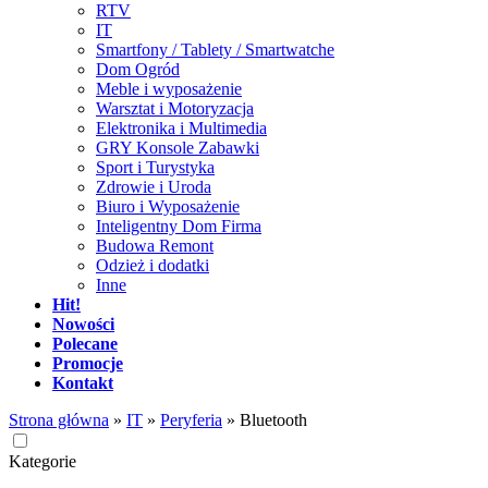
RTV
IT
Smartfony / Tablety / Smartwatche
Dom Ogród
Meble i wyposażenie
Warsztat i Motoryzacja
Elektronika i Multimedia
GRY Konsole Zabawki
Sport i Turystyka
Zdrowie i Uroda
Biuro i Wyposażenie
Inteligentny Dom Firma
Budowa Remont
Odzież i dodatki
Inne
Hit!
Nowości
Polecane
Promocje
Kontakt
Strona główna
»
IT
»
Peryferia
»
Bluetooth
Kategorie