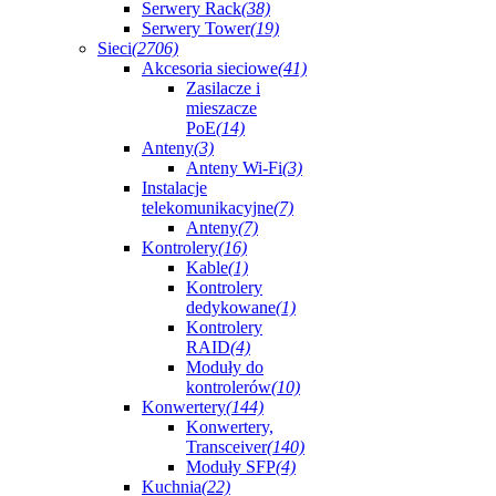
Serwery Rack
(38)
Serwery Tower
(19)
Sieci
(2706)
Akcesoria sieciowe
(41)
Zasilacze i
mieszacze
PoE
(14)
Anteny
(3)
Anteny Wi-Fi
(3)
Instalacje
telekomunikacyjne
(7)
Anteny
(7)
Kontrolery
(16)
Kable
(1)
Kontrolery
dedykowane
(1)
Kontrolery
RAID
(4)
Moduły do
kontrolerów
(10)
Konwertery
(144)
Konwertery,
Transceiver
(140)
Moduły SFP
(4)
Kuchnia
(22)