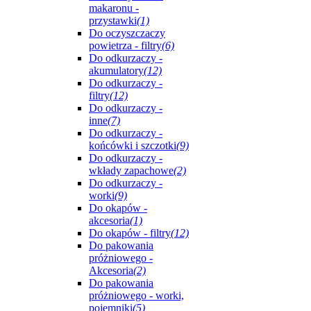
makaronu -
przystawki
(1)
Do oczyszczaczy
powietrza - filtry
(6)
Do odkurzaczy -
akumulatory
(12)
Do odkurzaczy -
filtry
(12)
Do odkurzaczy -
inne
(7)
Do odkurzaczy -
końcówki i szczotki
(9)
Do odkurzaczy -
wkłady zapachowe
(2)
Do odkurzaczy -
worki
(9)
Do okapów -
akcesoria
(1)
Do okapów - filtry
(12)
Do pakowania
próżniowego -
Akcesoria
(2)
Do pakowania
próżniowego - worki,
pojemniki
(5)