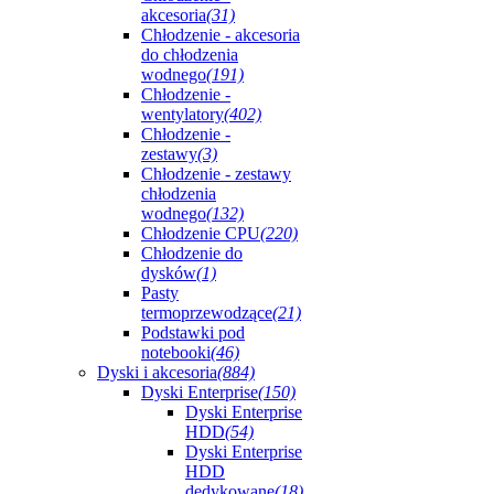
akcesoria
(31)
Chłodzenie - akcesoria
do chłodzenia
wodnego
(191)
Chłodzenie -
wentylatory
(402)
Chłodzenie -
zestawy
(3)
Chłodzenie - zestawy
chłodzenia
wodnego
(132)
Chłodzenie CPU
(220)
Chłodzenie do
dysków
(1)
Pasty
termoprzewodzące
(21)
Podstawki pod
notebooki
(46)
Dyski i akcesoria
(884)
Dyski Enterprise
(150)
Dyski Enterprise
HDD
(54)
Dyski Enterprise
HDD
dedykowane
(18)