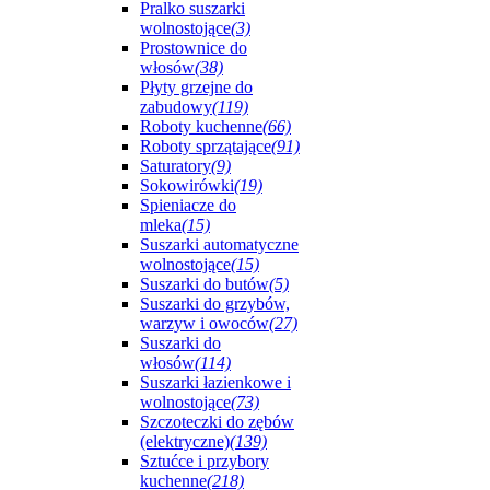
Pralko suszarki
wolnostojące
(3)
Prostownice do
włosów
(38)
Płyty grzejne do
zabudowy
(119)
Roboty kuchenne
(66)
Roboty sprzątające
(91)
Saturatory
(9)
Sokowirówki
(19)
Spieniacze do
mleka
(15)
Suszarki automatyczne
wolnostojące
(15)
Suszarki do butów
(5)
Suszarki do grzybów,
warzyw i owoców
(27)
Suszarki do
włosów
(114)
Suszarki łazienkowe i
wolnostojące
(73)
Szczoteczki do zębów
(elektryczne)
(139)
Sztućce i przybory
kuchenne
(218)