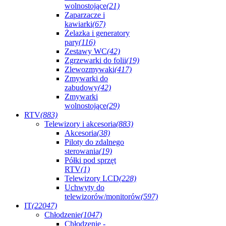
wolnostojące
(21)
Zaparzacze i
kawiarki
(67)
Żelazka i generatory
pary
(116)
Zestawy WC
(42)
Zgrzewarki do folii
(19)
Zlewozmywaki
(417)
Zmywarki do
zabudowy
(42)
Zmywarki
wolnostojące
(29)
RTV
(883)
Telewizory i akcesoria
(883)
Akcesoria
(38)
Piloty do zdalnego
sterowania
(19)
Półki pod sprzęt
RTV
(1)
Telewizory LCD
(228)
Uchwyty do
telewizorów/monitorów
(597)
IT
(22047)
Chłodzenie
(1047)
Chłodzenie -