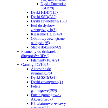
Dyski Enterprise
SSD
(70)
Dyski HDD
(115)
Dyski SSD
(282)
Dyski zewnętrzne
(150)
Etui do dysków
zewnętrznych
(1)
Kieszenie HDD
(49)
Obudowy zewnętrzne
na dyski
(95)
Stacje dokujące
(42)
Filamenty do drukarek i
długopisów 3D
(1)
Filamenty PLA
(1)
Gaming PC
(1661)
Akcesoria do
streamingu
(6)
Dyski SSD
(134)
Dyski zewnętrzne
(1)
Fotele
gamingowe
(289)
Fotele gamingowe -
Akcesoria
(67)
Klawiaturowe zestawy
z myszą
(23)