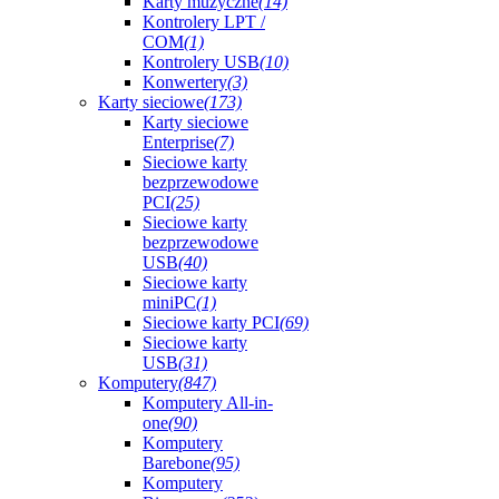
Karty muzyczne
(14)
Kontrolery LPT /
COM
(1)
Kontrolery USB
(10)
Konwertery
(3)
Karty sieciowe
(173)
Karty sieciowe
Enterprise
(7)
Sieciowe karty
bezprzewodowe
PCI
(25)
Sieciowe karty
bezprzewodowe
USB
(40)
Sieciowe karty
miniPC
(1)
Sieciowe karty PCI
(69)
Sieciowe karty
USB
(31)
Komputery
(847)
Komputery All-in-
one
(90)
Komputery
Barebone
(95)
Komputery