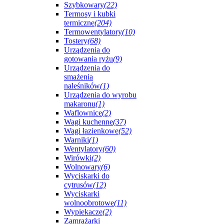
Szybkowary
(22)
Termosy i kubki
termiczne
(204)
Termowentylatory
(10)
Tostery
(68)
Urządzenia do
gotowania ryżu
(9)
Urządzenia do
smażenia
naleśników
(1)
Urządzenia do wyrobu
makaronu
(1)
Waflownice
(2)
Wagi kuchenne
(37)
Wagi łazienkowe
(52)
Warniki
(1)
Wentylatory
(60)
Wirówki
(2)
Wolnowary
(6)
Wyciskarki do
cytrusów
(12)
Wyciskarki
wolnoobrotowe
(11)
Wypiekacze
(2)
Zamrażarki