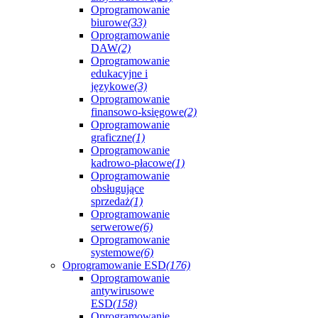
Oprogramowanie
biurowe
(33)
Oprogramowanie
DAW
(2)
Oprogramowanie
edukacyjne i
językowe
(3)
Oprogramowanie
finansowo-księgowe
(2)
Oprogramowanie
graficzne
(1)
Oprogramowanie
kadrowo-płacowe
(1)
Oprogramowanie
obsługujące
sprzedaż
(1)
Oprogramowanie
serwerowe
(6)
Oprogramowanie
systemowe
(6)
Oprogramowanie ESD
(176)
Oprogramowanie
antywirusowe
ESD
(158)
Oprogramowanie