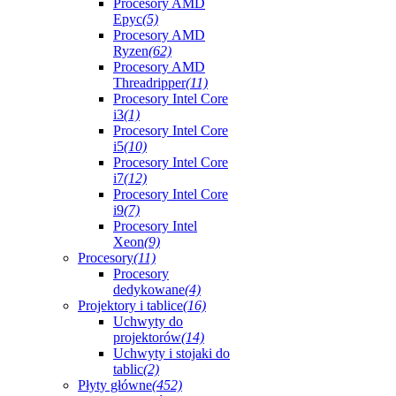
Procesory AMD
Epyc
(5)
Procesory AMD
Ryzen
(62)
Procesory AMD
Threadripper
(11)
Procesory Intel Core
i3
(1)
Procesory Intel Core
i5
(10)
Procesory Intel Core
i7
(12)
Procesory Intel Core
i9
(7)
Procesory Intel
Xeon
(9)
Procesory
(11)
Procesory
dedykowane
(4)
Projektory i tablice
(16)
Uchwyty do
projektorów
(14)
Uchwyty i stojaki do
tablic
(2)
Płyty główne
(452)