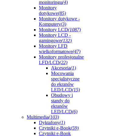
monitoringu
(4)
Monitory
dotykowe
(85)
Monitory dotykowe -
Komputery
(3)
Monitory LCD
(1087)
Monitory LCD -
gamingowe
(132)
Monitory LFD
wielkoformatowe
(47)
Monitory profesjonalne
LFD/LCD
(22)
Akcesoria
(1)
Mocowania
specjalistyczne
do ekranów
LED/LCD
(15)
Obudowy i
standy do
ekranów
LED/LCD
(6)
Multimedia
(103)
Dyktafony
(1)
Czytniki e-Book
(59)
Czytniki e-Book