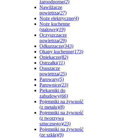
żaroodporne
(2)
Nawilżacze
powietrza
(27)
Noże elektryczne
(4)
Noże kuchenne
(stalowe)
(19)
Oczyszczacze
powietrza
(29)
Odkurzacze
(343)
Okapy kuchenne
(173)
Opiekacze
(82)
Ostrzałki
(11)
Osuszacze
powietrza
(25)
Parowary
(5)
Parownice
(23)
Piekarniki do
zabudowy
(66)
Pojemniki na żywność
(z metalu)
(8)
Pojemniki na żywność
(z tworzywa
sztucznego)
(23)
Pojemniki na żywność
(ze szkła)
(9)