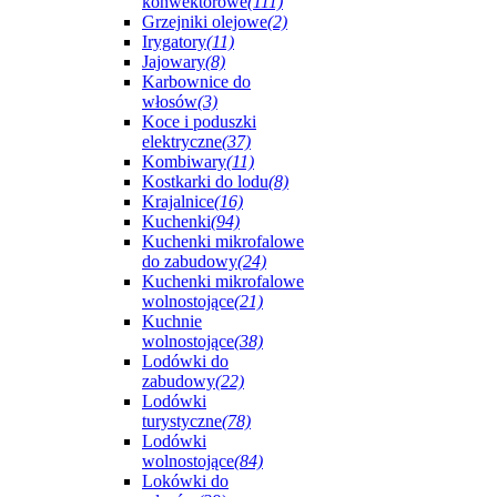
konwektorowe
(111)
Grzejniki olejowe
(2)
Irygatory
(11)
Jajowary
(8)
Karbownice do
włosów
(3)
Koce i poduszki
elektryczne
(37)
Kombiwary
(11)
Kostkarki do lodu
(8)
Krajalnice
(16)
Kuchenki
(94)
Kuchenki mikrofalowe
do zabudowy
(24)
Kuchenki mikrofalowe
wolnostojące
(21)
Kuchnie
wolnostojące
(38)
Lodówki do
zabudowy
(22)
Lodówki
turystyczne
(78)
Lodówki
wolnostojące
(84)
Lokówki do