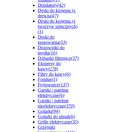
Depilatory
(42)
Deski do krojenia (z
drewna)
(7)
Deski do krojenia (z
tworzyw sztucznych)
(1)
Deski do
prasowania
(33)
Dozowniki do
mydła
(16)
Dzbanki filtrujące
(37)
Ekspresy do
kawy
(278)
Filtry do kawy
(6)
Fondue
(1)
Frytownice
(137)
Garnki / patelnie
elektryczne
(6)
Garnki / patelnie
nieelektryczne
(370)
Golarki
(94)
Golarki do ubrań
(6)
Grille elektryczne
(35)
Grzejniki