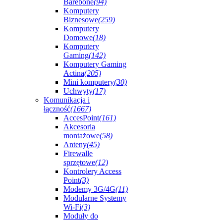
Barebone
(94)
Komputery
Biznesowe
(259)
Komputery
Domowe
(18)
Komputery
Gaming
(142)
Komputery Gaming
Actina
(205)
Mini komputery
(30)
Uchwyty
(17)
Komunikacja i
łączność
(1667)
AccesPoint
(161)
Akcesoria
montażowe
(58)
Anteny
(45)
Firewalle
sprzętowe
(12)
Kontrolery Access
Point
(3)
Modemy 3G/4G
(11)
Modularne Systemy
Wi-Fi
(3)
Moduły do