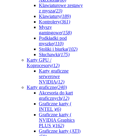
Klawiaturowe zestawy
z myszą
(23)
Klawiatury
(189)
Kontrolery
(361)
Myszy
gamingowe
(158)
Podkładki pod
myszkę
(110)
Stoliki i biurka
(102)
Słuchawki
(175)
Karty GPU /
Koprocesory
(12)
Karty graficzne
serwerowe
NVIDIA
(12)
Karty graficzne
(240)
Akcesoria do kart
graficznych
(12)
Graficzne karty (
INTEL )
(6)
Graficzne karty (
NVIDIA Graphics
PLUS )
(162)
Graficzne karty (ATI)