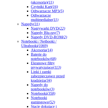
(akcesoria)
(11)
Czytniki Kart
(16)
Odtwarzacze MP3
(5)
Odtwarzacze
multimedialne
(11)
Napędy
(31)
Nagrywarki DVD
(22)
Napędy Blu-ray
(7)
Napędy DVD-ROM
(2)
Notebooki / Netbooki /
Ultrabooki
(1069)
Akcesoria
(14)
Baterie do
notebooków
(68)
Ekranowe filtry
prywatyzujące
(113)
Linki i zamki
zabezpieczające przed
kradzieżą
(34)
Napędy do
notebooków
(3)
Notebooki
(358)
Notebooki
gamingowe
(52)
Stacje dokujące i