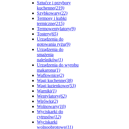
Sztućce i przybory
kuchenne
(219)
Szybkowary
(22)
Termosy i kubki
termiczne
(215)
Termowentylatory
(9)
Tostery
(65)
Urządzenia do
gotowania ryżu
(9)
Urządzenia do
smażenia
naleśników
(1)
Urządzenia do wyrobu
makaronu
(1)
Waflownice
(2)
Wagi kuchenne
(38)
Wagi łazienkowe
(53)
Warniki
(1)
Wentylatory
(62)
Wirówki
(2)
Wolnowary
(10)
Wyciskarki do
cytrusów
(12)
Wyciskarki
wolnoobrotowe
(11)