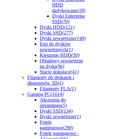
HDD
dedykowane
(18)
Dyski Enterprise
SSD
(70)
Dyski HDD
(121)
Dyski SSD
(277)
Dyski zewnętrzne
(148)
Etui do dysków
zewnętrznych
(1)
Kieszenie HDD
(50)
Obudowy zewnętrzne
na dyski
(96)
Stacje dokujące
(41)
Filamenty do drukarek i
długopisów 3D
(1)
Filamenty PLA
(1)
Gaming PC
(1614)
Akcesoria do
streamingu
(5)
Dyski SSD
(134)
Dyski zewnętrzne
(1)
Fotele
gamingowe
(290)
Fotele gamingowe -
Akcesoria
(66)