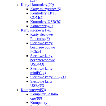
(59)
Karty i kontrolery
(29)
Karty muzyczne
(15)
Kontrolery LPT /
COM
(1)
Kontrolery USB
(10)
Konwertery
(3)
Karty sieciowe
(178)
Karty sieciowe
Enterprise
(6)
Sieciowe karty
bezprzewodowe
PCI
(24)
Sieciowe karty
bezprzewodowe
USB
(43)
Sieciowe karty
miniPC
(1)
Sieciowe karty PCI
(71)
Sieciowe karty
USB
(33)
Komputery
(853)
Komputery All-in-
one
(88)
Komputery