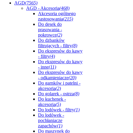
AGD
(7565)
AGD - Akcesoria
(468)
Akcesoria ogólnego
zastosowania
(215)
Do desek do
prasowania -
pokrowce
(2)
Do dzbanków
filtrujących - filtry
(8)
Do ekspresów do kawy
- filtry
(4)
Do ekspresów do kawy
- inne
(11)
Do ekspresów do kawy
- odkamieniacze
(20)
Do garnków i patelni -
akcesoria
(2)
Do golarek - ostrza
(8)
Do kuchenek -
akcesoria
(5)
Do lodówek - filtry
(1)
Do lodówek -
pochłaniacze
zapachów
(1)
Do maszynek do