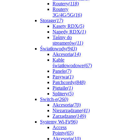
Routery
(118)
Routery
3G/4G/5G
(16)
Storage
(17)
Kasety RDX
(5)
Napędy RDX
(1)
Taśmy do
streamerów
(11)
Światłowody
(943)
Akcesoria
(14)
Kable
światłowodowe
(67)
Panele
(7)
Pasywa
(1)
Patchcordy
(848)
Pigtaile
(1)
Splitery
(5)
Switch-e
(260)
Akcesoria
(70)
Niezarządzane
(41)
Zarządzane
(149)
Systemy Wi-Fi
(96)
Access
Pointy
(65)
Akcesoria
(10)