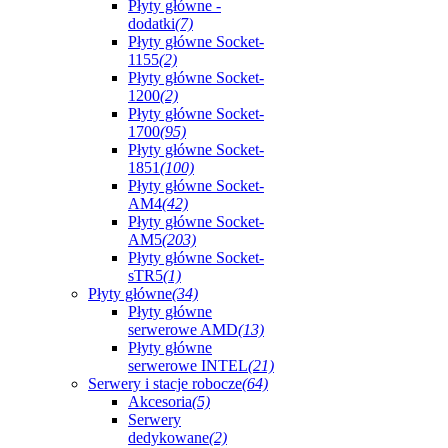
Płyty główne -
dodatki
(7)
Płyty główne Socket-
1155
(2)
Płyty główne Socket-
1200
(2)
Płyty główne Socket-
1700
(95)
Płyty główne Socket-
1851
(100)
Płyty główne Socket-
AM4
(42)
Płyty główne Socket-
AM5
(203)
Płyty główne Socket-
sTR5
(1)
Płyty główne
(34)
Płyty główne
serwerowe AMD
(13)
Płyty główne
serwerowe INTEL
(21)
Serwery i stacje robocze
(64)
Akcesoria
(5)
Serwery
dedykowane
(2)