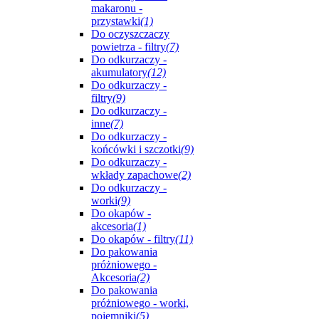
makaronu -
przystawki
(1)
Do oczyszczaczy
powietrza - filtry
(7)
Do odkurzaczy -
akumulatory
(12)
Do odkurzaczy -
filtry
(9)
Do odkurzaczy -
inne
(7)
Do odkurzaczy -
końcówki i szczotki
(9)
Do odkurzaczy -
wkłady zapachowe
(2)
Do odkurzaczy -
worki
(9)
Do okapów -
akcesoria
(1)
Do okapów - filtry
(11)
Do pakowania
próżniowego -
Akcesoria
(2)
Do pakowania
próżniowego - worki,
pojemniki
(5)