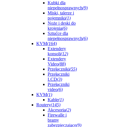
Kubki dla
niepełnosprawnych
(9)
Miski, talerze i
pojemniki
(1)
Noże i deski do
krojenia
(6)
Sztućce dla
niepełnosprawnych
(6)
KVM
(164)
Extendery
konsoli
(12)
Extendery
Video
(88)
Przełączniki
(55)
Przełączniki
LCD
(3)
Przełączniki
video
(6)
KVM
(1)
Kable
(1)
Routery
(145)
Akcesoria
(2)
Firewalle i
bramy
zabezpieczające
(9)