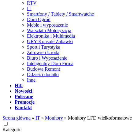
RTV
IT
Smartfony / Tablety / Smartwatche
Dom Ogród
Meble i wyposażenie
Warsztat i Motoryzacja
Elektronika i Multimedia
GRY Konsole Zabawki
Sport i Turystyka
Zdrowie i Uroda
Biuro i Wyposażenie
Inteligentny Dom Firma
Budowa Remont
Odzież i dodatki
Inne
Hit!
Nowości
Polecane
Promocje
Kontakt
Strona główna
»
IT
»
Monitory
»
Monitory LFD wielkoformatowe
Kategorie