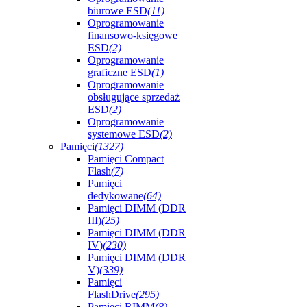
biurowe ESD
(11)
Oprogramowanie
finansowo-księgowe
ESD
(2)
Oprogramowanie
graficzne ESD
(1)
Oprogramowanie
obsługujące sprzedaż
ESD
(2)
Oprogramowanie
systemowe ESD
(2)
Pamięci
(1327)
Pamięci Compact
Flash
(7)
Pamięci
dedykowane
(64)
Pamięci DIMM (DDR
III)
(25)
Pamięci DIMM (DDR
IV)
(230)
Pamięci DIMM (DDR
V)
(339)
Pamięci
FlashDrive
(295)
Pamięci RIMM
(8)