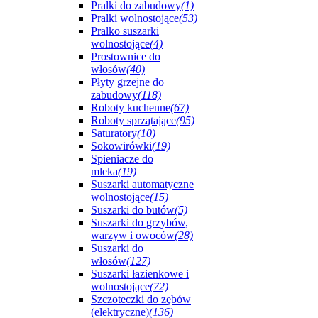
Pralki do zabudowy
(1)
Pralki wolnostojące
(53)
Pralko suszarki
wolnostojące
(4)
Prostownice do
włosów
(40)
Płyty grzejne do
zabudowy
(118)
Roboty kuchenne
(67)
Roboty sprzątające
(95)
Saturatory
(10)
Sokowirówki
(19)
Spieniacze do
mleka
(19)
Suszarki automatyczne
wolnostojące
(15)
Suszarki do butów
(5)
Suszarki do grzybów,
warzyw i owoców
(28)
Suszarki do
włosów
(127)
Suszarki łazienkowe i
wolnostojące
(72)
Szczoteczki do zębów
(elektryczne)
(136)