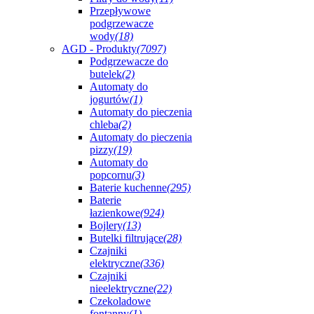
Przepływowe
podgrzewacze
wody
(18)
AGD - Produkty
(7097)
Podgrzewacze do
butelek
(2)
Automaty do
jogurtów
(1)
Automaty do pieczenia
chleba
(2)
Automaty do pieczenia
pizzy
(19)
Automaty do
popcornu
(3)
Baterie kuchenne
(295)
Baterie
łazienkowe
(924)
Bojlery
(13)
Butelki filtrujące
(28)
Czajniki
elektryczne
(336)
Czajniki
nieelektryczne
(22)
Czekoladowe
fontanny
(1)