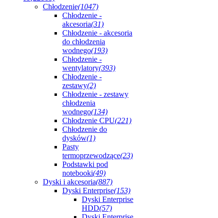
Chłodzenie
(1047)
Chłodzenie -
akcesoria
(31)
Chłodzenie - akcesoria
do chłodzenia
wodnego
(193)
Chłodzenie -
wentylatory
(393)
Chłodzenie -
zestawy
(2)
Chłodzenie - zestawy
chłodzenia
wodnego
(134)
Chłodzenie CPU
(221)
Chłodzenie do
dysków
(1)
Pasty
termoprzewodzące
(23)
Podstawki pod
notebooki
(49)
Dyski i akcesoria
(887)
Dyski Enterprise
(153)
Dyski Enterprise
HDD
(57)
Dyski Enterprise