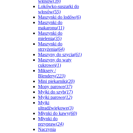
włosów
(39)
Lokówko-suszarki do
włosów
(55)
Maszynki do lodów
(6)
Maszynki do
makaronu
(11)
Maszynki do
mielenia
(35)
Maszynki do
strzyżenia
(64)
Maszyny do szycia
(61)
Maszyny do waty
cukrowej
(1)
Miksery /
Blendery
(223)
Mini piekarniki
(20)
Mopy parowe
(37)
Myjki do szyb
(17)
Myjki parowe
(12)
Myjki
ultradźwiękowe
(3)
Młynki do kawy
(60)
Młynki do
przypraw
(24)
Naczynia