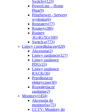
Switchy
(123)
PowerLine – Home
Plug
(9)
PrintSerwer - Serwery
wydruku
(6)
Repeatery
(77)
Routery
(286)
Routery
3G/4G/5G
(100)
Switch-e
(773)
Listwy i przedłużacze
(420)
Akcesoria
(2)
Listwy zasilające
(327)
Listwy zasilające
PDU
(23)
Listwy zasilające
RACK
(36)
Przedłużacze
elektryczne
(30)
Rozgałęziacze
zasilania
(2)
Monitory
(1454)
Akcesoria do
monitorów
(75)
CCTV/ Monitory do