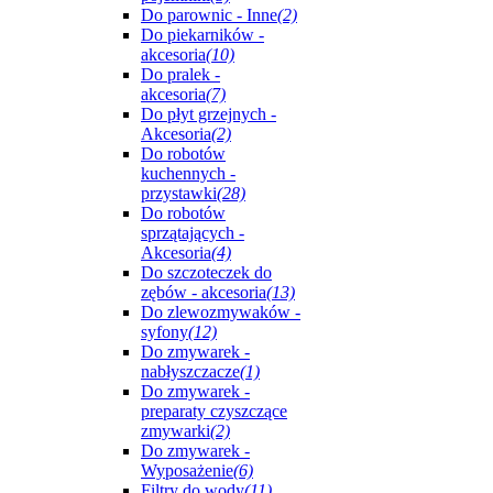
Do parownic - Inne
(2)
Do piekarników -
akcesoria
(10)
Do pralek -
akcesoria
(7)
Do płyt grzejnych -
Akcesoria
(2)
Do robotów
kuchennych -
przystawki
(28)
Do robotów
sprzątających -
Akcesoria
(4)
Do szczoteczek do
zębów - akcesoria
(13)
Do zlewozmywaków -
syfony
(12)
Do zmywarek -
nabłyszczacze
(1)
Do zmywarek -
preparaty czyszczące
zmywarki
(2)
Do zmywarek -
Wyposażenie
(6)
Filtry do wody
(11)