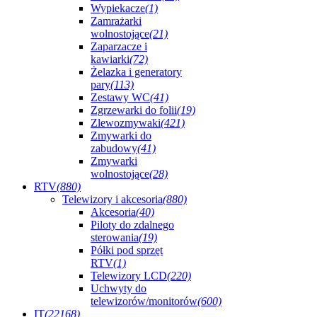
Wypiekacze
(1)
Zamrażarki
wolnostojące
(21)
Zaparzacze i
kawiarki
(72)
Żelazka i generatory
pary
(113)
Zestawy WC
(41)
Zgrzewarki do folii
(19)
Zlewozmywaki
(421)
Zmywarki do
zabudowy
(41)
Zmywarki
wolnostojące
(28)
RTV
(880)
Telewizory i akcesoria
(880)
Akcesoria
(40)
Piloty do zdalnego
sterowania
(19)
Półki pod sprzęt
RTV
(1)
Telewizory LCD
(220)
Uchwyty do
telewizorów/monitorów
(600)
IT
(22168)