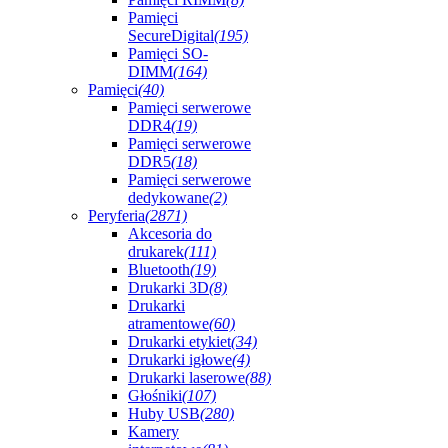
Pamięci
SecureDigital
(195)
Pamięci SO-
DIMM
(164)
Pamięci
(40)
Pamięci serwerowe
DDR4
(19)
Pamięci serwerowe
DDR5
(18)
Pamięci serwerowe
dedykowane
(2)
Peryferia
(2871)
Akcesoria do
drukarek
(111)
Bluetooth
(19)
Drukarki 3D
(8)
Drukarki
atramentowe
(60)
Drukarki etykiet
(34)
Drukarki igłowe
(4)
Drukarki laserowe
(88)
Głośniki
(107)
Huby USB
(280)
Kamery