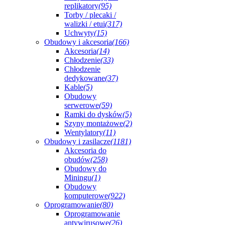
replikatory
(95)
Torby / plecaki /
walizki / etui
(317)
Uchwyty
(15)
Obudowy i akcesoria
(166)
Akcesoria
(14)
Chłodzenie
(33)
Chłodzenie
dedykowane
(37)
Kable
(5)
Obudowy
serwerowe
(59)
Ramki do dysków
(5)
Szyny montażowe
(2)
Wentylatory
(11)
Obudowy i zasilacze
(1181)
Akcesoria do
obudów
(258)
Obudowy do
Miningu
(1)
Obudowy
komputerowe
(922)
Oprogramowanie
(80)
Oprogramowanie
antywirusowe
(26)