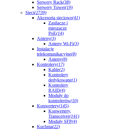
Serwery Rack
(38)
Serwery Tower
(19)
Sieci
(2739)
Akcesoria sieciowe
(41)
Zasilacze i
mieszacze
PoE
(14)
Anteny
(3)
Anteny Wi-Fi
(3)
Instalacje
telekomunikacyjne
(8)
Anteny
(8)
Kontrolery
(17)
Kable
(2)
Kontrolery
dedykowane
(1)
Kontrolery
RAID
(4)
Moduły do
kontrolerów
(10)
Konwertery
(145)
Konwertery,
Transceiver
(141)
Moduły SFP
(4)
Kuchnia
(22)