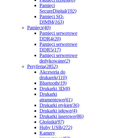
Pamięci
SecureDigital
(192)
Pamięci SO-
DIMM
(163)
Pamięci
(40)
Pamięci serwerowe
DDR4
(20)
Pamięci serwerowe
DDR5
(17)
Pamięci serwerowe
dedykowane
(2)
Peryferia
(2852)
Akcesoria do
drukarek
(110)
Bluetooth
(19)
Drukarki 3D
(8)
Drukarki
atramentowe
(61)
Drukarki etykiet
(36)
Drukarki igłowe
(4)
Drukarki laserowe
(86)
Głośniki
(97)
Huby USB
(272)
Kamery