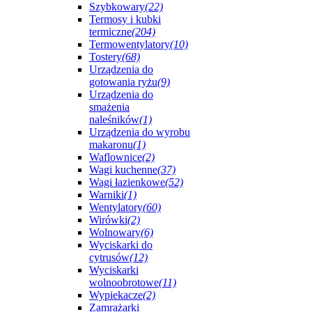
Szybkowary
(22)
Termosy i kubki
termiczne
(204)
Termowentylatory
(10)
Tostery
(68)
Urządzenia do
gotowania ryżu
(9)
Urządzenia do
smażenia
naleśników
(1)
Urządzenia do wyrobu
makaronu
(1)
Waflownice
(2)
Wagi kuchenne
(37)
Wagi łazienkowe
(52)
Warniki
(1)
Wentylatory
(60)
Wirówki
(2)
Wolnowary
(6)
Wyciskarki do
cytrusów
(12)
Wyciskarki
wolnoobrotowe
(11)
Wypiekacze
(2)
Zamrażarki