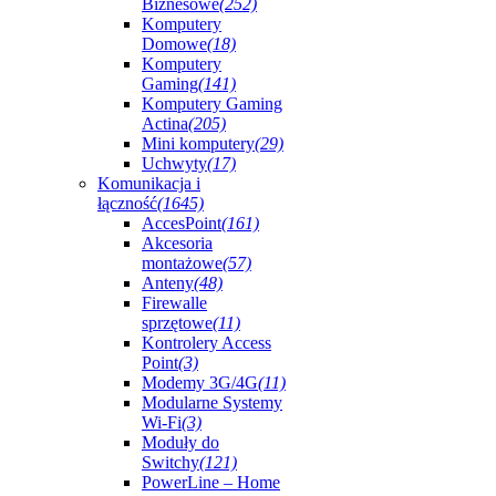
Biznesowe
(252)
Komputery
Domowe
(18)
Komputery
Gaming
(141)
Komputery Gaming
Actina
(205)
Mini komputery
(29)
Uchwyty
(17)
Komunikacja i
łączność
(1645)
AccesPoint
(161)
Akcesoria
montażowe
(57)
Anteny
(48)
Firewalle
sprzętowe
(11)
Kontrolery Access
Point
(3)
Modemy 3G/4G
(11)
Modularne Systemy
Wi-Fi
(3)
Moduły do
Switchy
(121)
PowerLine – Home