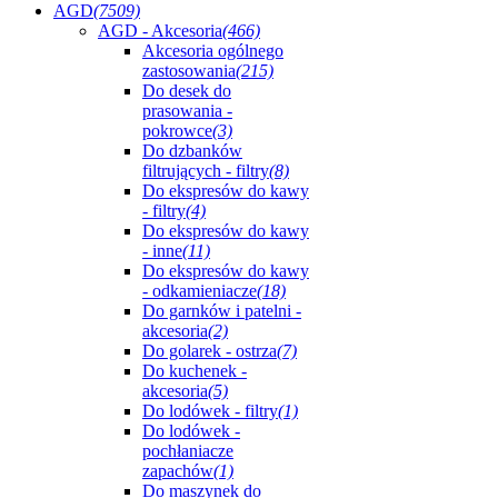
AGD
(7509)
AGD - Akcesoria
(466)
Akcesoria ogólnego
zastosowania
(215)
Do desek do
prasowania -
pokrowce
(3)
Do dzbanków
filtrujących - filtry
(8)
Do ekspresów do kawy
- filtry
(4)
Do ekspresów do kawy
- inne
(11)
Do ekspresów do kawy
- odkamieniacze
(18)
Do garnków i patelni -
akcesoria
(2)
Do golarek - ostrza
(7)
Do kuchenek -
akcesoria
(5)
Do lodówek - filtry
(1)
Do lodówek -
pochłaniacze
zapachów
(1)
Do maszynek do