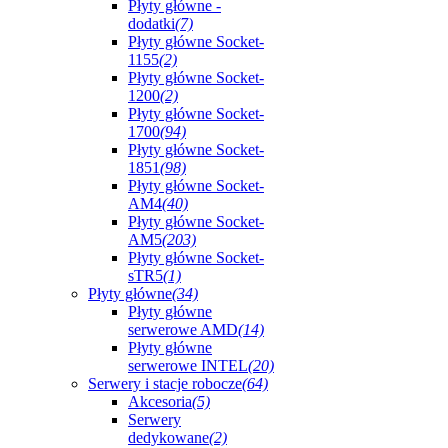
Płyty główne -
dodatki
(7)
Płyty główne Socket-
1155
(2)
Płyty główne Socket-
1200
(2)
Płyty główne Socket-
1700
(94)
Płyty główne Socket-
1851
(98)
Płyty główne Socket-
AM4
(40)
Płyty główne Socket-
AM5
(203)
Płyty główne Socket-
sTR5
(1)
Płyty główne
(34)
Płyty główne
serwerowe AMD
(14)
Płyty główne
serwerowe INTEL
(20)
Serwery i stacje robocze
(64)
Akcesoria
(5)
Serwery
dedykowane
(2)