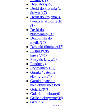
Depilatory
(39)
Deski do krojenia (z
drewna)
(7)
Deski do krojenia (z
tworzyw sztucznych)
(1)
Deski do
prasowania
(31)
Dozowniki do
mydła
(16)
Dzbanki filtrujące
(37)
Ekspresy do
kawy
(274)
Filtry do kawy
(2)
Fondue
(1)
Frytownice
(133)
Garnki / patelnie
elektryczne
(6)
Garnki / patelnie
nieelektryczne
(368)
Golarki
(87)
Golarki do ubrań
(6)
Grille elektryczne
(34)
Grzejniki