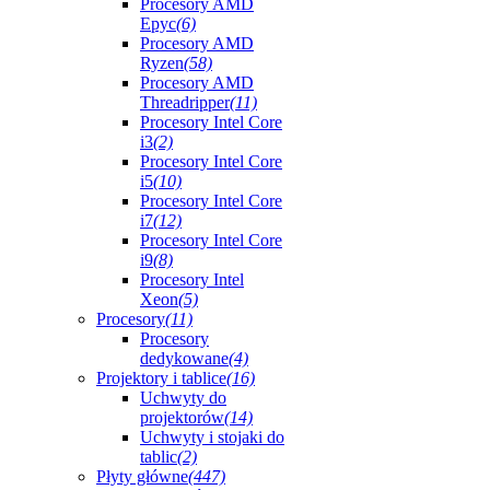
Procesory AMD
Epyc
(6)
Procesory AMD
Ryzen
(58)
Procesory AMD
Threadripper
(11)
Procesory Intel Core
i3
(2)
Procesory Intel Core
i5
(10)
Procesory Intel Core
i7
(12)
Procesory Intel Core
i9
(8)
Procesory Intel
Xeon
(5)
Procesory
(11)
Procesory
dedykowane
(4)
Projektory i tablice
(16)
Uchwyty do
projektorów
(14)
Uchwyty i stojaki do
tablic
(2)
Płyty główne
(447)