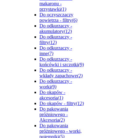
makaronu -
przystawki
(1)
Do oczyszczaczy
powietrza - filtry
(6)
Do odkurzaczy -
akumulatory
(12)
Do odkurzaczy -
filtry
(12)
Do odkurzaczy -
inne
(7)
Do odkurzaczy -
końcówki i szczotki
(9)
Do odkurzaczy -
wkłady zapachowe
(2)
Do odkurzaczy -
worki
(9)
Do okapów -
akcesoria
(1)
Do okapów - filtry
(12)
Do pakowania
próżniowego -
Akcesoria
(2)
Do pakowania
próżniowego - worki,
pojemniki
(5)