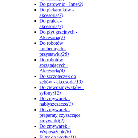
Do parownic - Inne
(2)
Do piekarników -
akcesoria
(7)
Do pralek -
akcesoria
(7)
Do płyt grzejnych -
Akcesoria
(2)
Do robotów
kuchennych -
przystawki
(28)
Do robotów
sprzątających -
Akcesoria
(4)
Do szczoteczek do
zębów - akcesoria
(13)
Do zlewozmywaków -
syfony
(12)
Do zmywarek -
nabłyszczacze
(1)
Do zmywarek -
preparaty czyszczące
zmywarki
(2)
Do zmywarek -
Wyposażenie
(6)
Filtry do wody
(11)