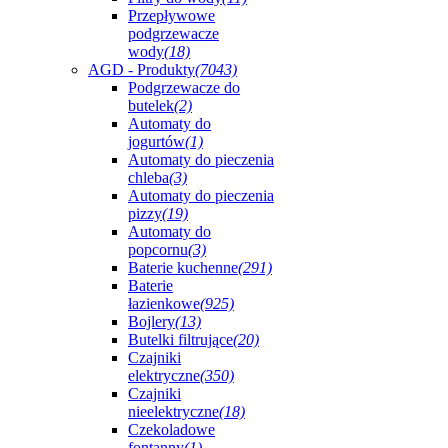
Przepływowe
podgrzewacze
wody
(18)
AGD - Produkty
(7043)
Podgrzewacze do
butelek
(2)
Automaty do
jogurtów
(1)
Automaty do pieczenia
chleba
(3)
Automaty do pieczenia
pizzy
(19)
Automaty do
popcornu
(3)
Baterie kuchenne
(291)
Baterie
łazienkowe
(925)
Bojlery
(13)
Butelki filtrujące
(20)
Czajniki
elektryczne
(350)
Czajniki
nieelektryczne
(18)
Czekoladowe
fontanny
(1)