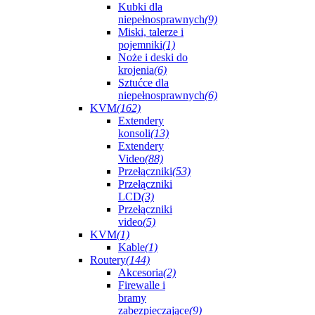
Kubki dla
niepełnosprawnych
(9)
Miski, talerze i
pojemniki
(1)
Noże i deski do
krojenia
(6)
Sztućce dla
niepełnosprawnych
(6)
KVM
(162)
Extendery
konsoli
(13)
Extendery
Video
(88)
Przełączniki
(53)
Przełączniki
LCD
(3)
Przełączniki
video
(5)
KVM
(1)
Kable
(1)
Routery
(144)
Akcesoria
(2)
Firewalle i
bramy
zabezpieczające
(9)