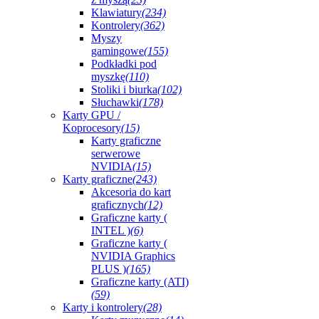
Klawiatury
(234)
Kontrolery
(362)
Myszy
gamingowe
(155)
Podkładki pod
myszkę
(110)
Stoliki i biurka
(102)
Słuchawki
(178)
Karty GPU /
Koprocesory
(15)
Karty graficzne
serwerowe
NVIDIA
(15)
Karty graficzne
(243)
Akcesoria do kart
graficznych
(12)
Graficzne karty (
INTEL )
(6)
Graficzne karty (
NVIDIA Graphics
PLUS )
(165)
Graficzne karty (ATI)
(59)
Karty i kontrolery
(28)