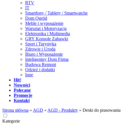
RTV
IT
Smartfony / Tablety / Smartwatche
Dom Ogród
Meble i wyposażenie
Warsztat i Motoryzacja
Elektronika i Multimedia
GRY Konsole Zabawki
Sport i Turystyka
Zdrowie i Uroda
Biuro i Wyposażenie
Inteligentny Dom Firma
Budowa Remont
Odzież i dodatki
Inne
Hit!
Nowości
Polecane
Promocje
Kontakt
Strona główna
»
AGD
»
AGD - Produkty
»
Deski do prasowania
Kategorie