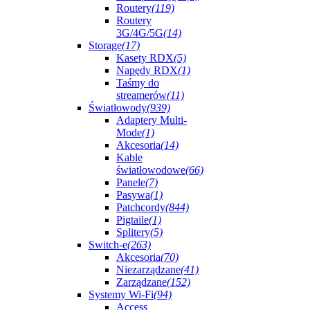
Routery
(119)
Routery
3G/4G/5G
(14)
Storage
(17)
Kasety RDX
(5)
Napędy RDX
(1)
Taśmy do
streamerów
(11)
Światłowody
(939)
Adaptery Multi-
Mode
(1)
Akcesoria
(14)
Kable
światłowodowe
(66)
Panele
(7)
Pasywa
(1)
Patchcordy
(844)
Pigtaile
(1)
Splitery
(5)
Switch-e
(263)
Akcesoria
(70)
Niezarządzane
(41)
Zarządzane
(152)
Systemy Wi-Fi
(94)
Access