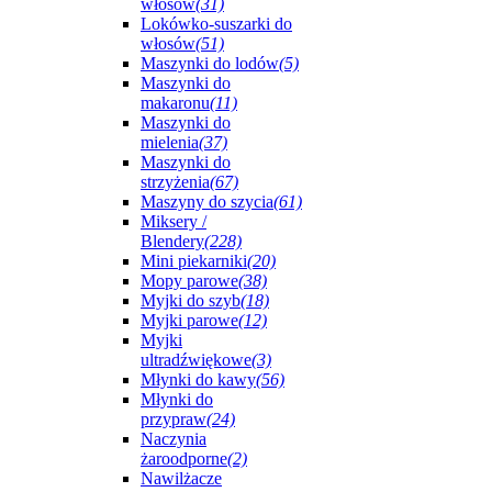
włosów
(31)
Lokówko-suszarki do
włosów
(51)
Maszynki do lodów
(5)
Maszynki do
makaronu
(11)
Maszynki do
mielenia
(37)
Maszynki do
strzyżenia
(67)
Maszyny do szycia
(61)
Miksery /
Blendery
(228)
Mini piekarniki
(20)
Mopy parowe
(38)
Myjki do szyb
(18)
Myjki parowe
(12)
Myjki
ultradźwiękowe
(3)
Młynki do kawy
(56)
Młynki do
przypraw
(24)
Naczynia
żaroodporne
(2)
Nawilżacze