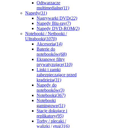
Odtwarzacze
multimedialne
(11)
Napędy
(31)
Nagrywarki DVD
(22)
Napędy Blu-ray
(7)
Napędy DVD-ROM
(2)
Notebooki / Netbooki /
Ultrabooki
(1070)
Akcesoria
(14)
Baterie do
notebooków
(68)
Ekranowe filtry
prywatyzujące
(110)
Linki i zamki
zabezpieczające przed
kradzieżą
(31)
Napędy do
notebooków
(3)
Notebooki
(367)
Notebooki
gamingowe
(51)
Stacje dokujące i
replikatory
(95)
Torby / plecaki /
walizki / etui
(316)