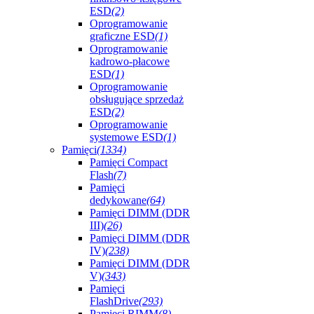
ESD
(2)
Oprogramowanie
graficzne ESD
(1)
Oprogramowanie
kadrowo-płacowe
ESD
(1)
Oprogramowanie
obsługujące sprzedaż
ESD
(2)
Oprogramowanie
systemowe ESD
(1)
Pamięci
(1334)
Pamięci Compact
Flash
(7)
Pamięci
dedykowane
(64)
Pamięci DIMM (DDR
III)
(26)
Pamięci DIMM (DDR
IV)
(238)
Pamięci DIMM (DDR
V)
(343)
Pamięci
FlashDrive
(293)
Pamięci RIMM
(8)