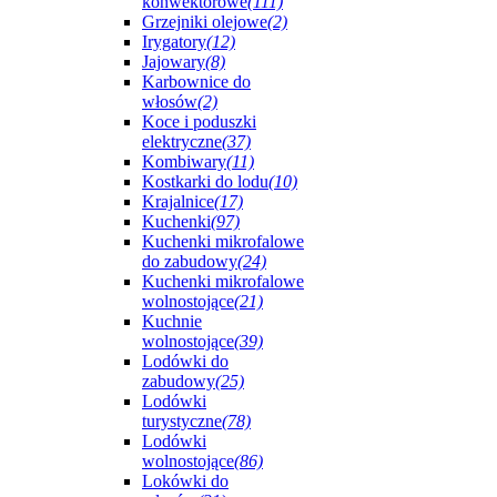
konwektorowe
(111)
Grzejniki olejowe
(2)
Irygatory
(12)
Jajowary
(8)
Karbownice do
włosów
(2)
Koce i poduszki
elektryczne
(37)
Kombiwary
(11)
Kostkarki do lodu
(10)
Krajalnice
(17)
Kuchenki
(97)
Kuchenki mikrofalowe
do zabudowy
(24)
Kuchenki mikrofalowe
wolnostojące
(21)
Kuchnie
wolnostojące
(39)
Lodówki do
zabudowy
(25)
Lodówki
turystyczne
(78)
Lodówki
wolnostojące
(86)
Lokówki do