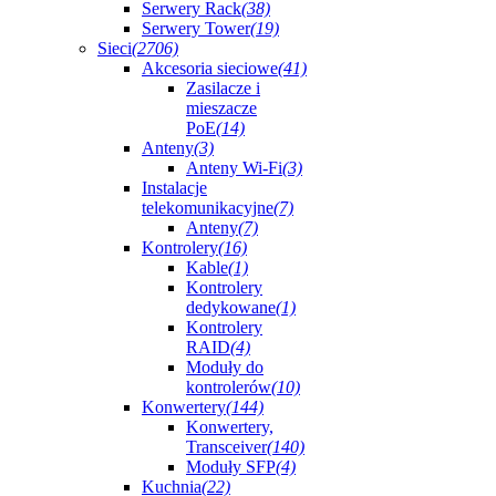
Serwery Rack
(38)
Serwery Tower
(19)
Sieci
(2706)
Akcesoria sieciowe
(41)
Zasilacze i
mieszacze
PoE
(14)
Anteny
(3)
Anteny Wi-Fi
(3)
Instalacje
telekomunikacyjne
(7)
Anteny
(7)
Kontrolery
(16)
Kable
(1)
Kontrolery
dedykowane
(1)
Kontrolery
RAID
(4)
Moduły do
kontrolerów
(10)
Konwertery
(144)
Konwertery,
Transceiver
(140)
Moduły SFP
(4)
Kuchnia
(22)