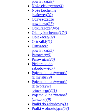
powietrza
(28)
Noże elektryczne
(4)
Noże kuchenne
(stalowe)
(20)
Oczyszczacze
powietrza
(27)
Odkurzacze
(346)
Okapy kuchenne
(174)
Opiekacze
(82)
Ostrzałki
(11)
Osuszacze
powietrza
(25)
Parowary
(5)
Parownice
(26)
Piekarniki do
zabudowy
(67)
Pojemniki na żywność
(z metalu)
(9)
Pojemniki na żywność
(z tworzywa
sztucznego)
(21)
Pojemniki na żywność
(ze szkła)
(9)
Pralki do zabudowy
(1)
Pralki wolnostojące
(53)