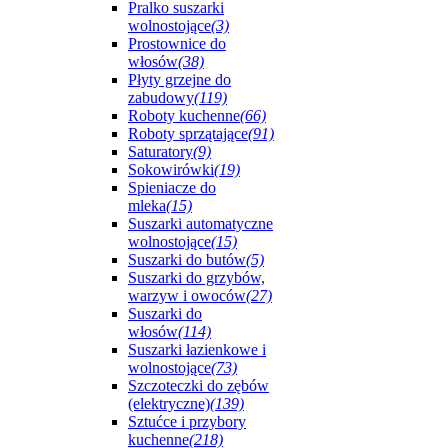
Pralko suszarki
wolnostojące
(3)
Prostownice do
włosów
(38)
Płyty grzejne do
zabudowy
(119)
Roboty kuchenne
(66)
Roboty sprzątające
(91)
Saturatory
(9)
Sokowirówki
(19)
Spieniacze do
mleka
(15)
Suszarki automatyczne
wolnostojące
(15)
Suszarki do butów
(5)
Suszarki do grzybów,
warzyw i owoców
(27)
Suszarki do
włosów
(114)
Suszarki łazienkowe i
wolnostojące
(73)
Szczoteczki do zębów
(elektryczne)
(139)
Sztućce i przybory
kuchenne
(218)