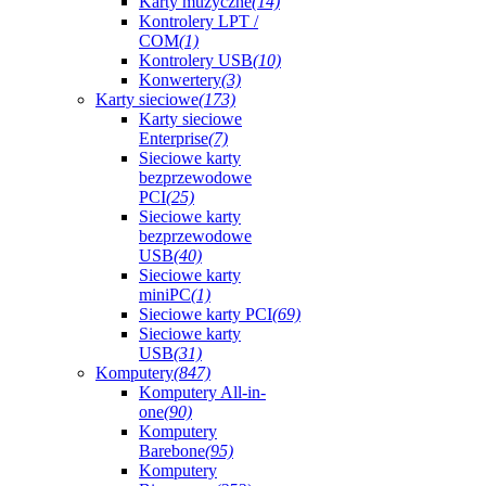
Karty muzyczne
(14)
Kontrolery LPT /
COM
(1)
Kontrolery USB
(10)
Konwertery
(3)
Karty sieciowe
(173)
Karty sieciowe
Enterprise
(7)
Sieciowe karty
bezprzewodowe
PCI
(25)
Sieciowe karty
bezprzewodowe
USB
(40)
Sieciowe karty
miniPC
(1)
Sieciowe karty PCI
(69)
Sieciowe karty
USB
(31)
Komputery
(847)
Komputery All-in-
one
(90)
Komputery
Barebone
(95)
Komputery