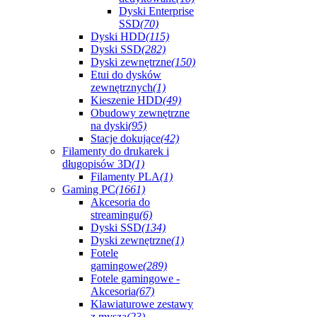
Dyski Enterprise
SSD
(70)
Dyski HDD
(115)
Dyski SSD
(282)
Dyski zewnętrzne
(150)
Etui do dysków
zewnętrznych
(1)
Kieszenie HDD
(49)
Obudowy zewnętrzne
na dyski
(95)
Stacje dokujące
(42)
Filamenty do drukarek i
długopisów 3D
(1)
Filamenty PLA
(1)
Gaming PC
(1661)
Akcesoria do
streamingu
(6)
Dyski SSD
(134)
Dyski zewnętrzne
(1)
Fotele
gamingowe
(289)
Fotele gamingowe -
Akcesoria
(67)
Klawiaturowe zestawy
z myszą
(23)