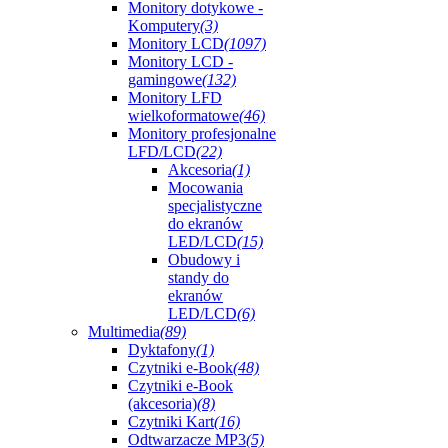
Monitory dotykowe -
Komputery
(3)
Monitory LCD
(1097)
Monitory LCD -
gamingowe
(132)
Monitory LFD
wielkoformatowe
(46)
Monitory profesjonalne
LFD/LCD
(22)
Akcesoria
(1)
Mocowania
specjalistyczne
do ekranów
LED/LCD
(15)
Obudowy i
standy do
ekranów
LED/LCD
(6)
Multimedia
(89)
Dyktafony
(1)
Czytniki e-Book
(48)
Czytniki e-Book
(akcesoria)
(8)
Czytniki Kart
(16)
Odtwarzacze MP3
(5)