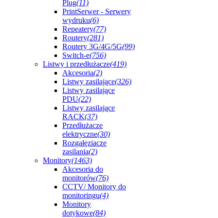
Plug
(11)
PrintSerwer - Serwery
wydruku
(6)
Repeatery
(77)
Routery
(281)
Routery 3G/4G/5G
(99)
Switch-e
(756)
Listwy i przedłużacze
(419)
Akcesoria
(2)
Listwy zasilające
(326)
Listwy zasilające
PDU
(22)
Listwy zasilające
RACK
(37)
Przedłużacze
elektryczne
(30)
Rozgałęziacze
zasilania
(2)
Monitory
(1463)
Akcesoria do
monitorów
(76)
CCTV/ Monitory do
monitoringu
(4)
Monitory
dotykowe
(84)