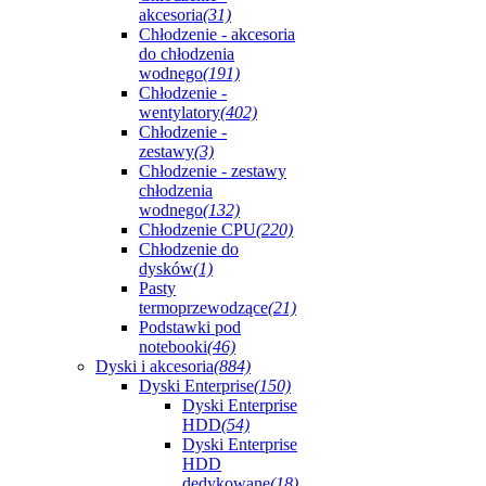
akcesoria
(31)
Chłodzenie - akcesoria
do chłodzenia
wodnego
(191)
Chłodzenie -
wentylatory
(402)
Chłodzenie -
zestawy
(3)
Chłodzenie - zestawy
chłodzenia
wodnego
(132)
Chłodzenie CPU
(220)
Chłodzenie do
dysków
(1)
Pasty
termoprzewodzące
(21)
Podstawki pod
notebooki
(46)
Dyski i akcesoria
(884)
Dyski Enterprise
(150)
Dyski Enterprise
HDD
(54)
Dyski Enterprise
HDD
dedykowane
(18)