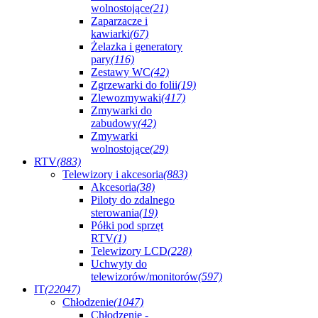
wolnostojące
(21)
Zaparzacze i
kawiarki
(67)
Żelazka i generatory
pary
(116)
Zestawy WC
(42)
Zgrzewarki do folii
(19)
Zlewozmywaki
(417)
Zmywarki do
zabudowy
(42)
Zmywarki
wolnostojące
(29)
RTV
(883)
Telewizory i akcesoria
(883)
Akcesoria
(38)
Piloty do zdalnego
sterowania
(19)
Półki pod sprzęt
RTV
(1)
Telewizory LCD
(228)
Uchwyty do
telewizorów/monitorów
(597)
IT
(22047)
Chłodzenie
(1047)
Chłodzenie -