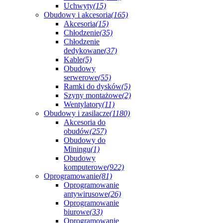
Uchwyty
(15)
Obudowy i akcesoria
(165)
Akcesoria
(15)
Chłodzenie
(35)
Chłodzenie
dedykowane
(37)
Kable
(5)
Obudowy
serwerowe
(55)
Ramki do dysków
(5)
Szyny montażowe
(2)
Wentylatory
(11)
Obudowy i zasilacze
(1180)
Akcesoria do
obudów
(257)
Obudowy do
Miningu
(1)
Obudowy
komputerowe
(922)
Oprogramowanie
(81)
Oprogramowanie
antywirusowe
(26)
Oprogramowanie
biurowe
(33)
Oprogramowanie