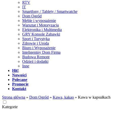
RTV
IT
Smartfony / Tablety / Smartwatche
Dom Ogród
Meble i wyposażenie
Warsztat i Motoryzacja
Elektronika i Multimedia
GRY Konsole Zabawki
Sport i Turystyka
Zdrowie i Uroda
Biuro i Wyposażenie
Inteligentny Dom Firma
Budowa Remont
Odzież i dodatki
Inne
Hit!
Nowości
Polecane
Promocje
Kontakt
Strona główna
»
Dom Ogród
»
Kawa, kakao
»
Kawa w kapsułkach
Kategorie