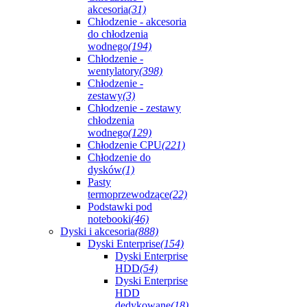
akcesoria
(31)
Chłodzenie - akcesoria
do chłodzenia
wodnego
(194)
Chłodzenie -
wentylatory
(398)
Chłodzenie -
zestawy
(3)
Chłodzenie - zestawy
chłodzenia
wodnego
(129)
Chłodzenie CPU
(221)
Chłodzenie do
dysków
(1)
Pasty
termoprzewodzące
(22)
Podstawki pod
notebooki
(46)
Dyski i akcesoria
(888)
Dyski Enterprise
(154)
Dyski Enterprise
HDD
(54)
Dyski Enterprise
HDD
dedykowane
(18)