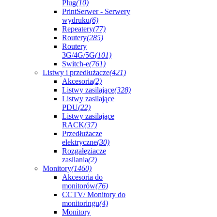
Plug
(10)
PrintSerwer - Serwery
wydruku
(6)
Repeatery
(77)
Routery
(285)
Routery
3G/4G/5G
(101)
Switch-e
(761)
Listwy i przedłużacze
(421)
Akcesoria
(2)
Listwy zasilające
(328)
Listwy zasilające
PDU
(22)
Listwy zasilające
RACK
(37)
Przedłużacze
elektryczne
(30)
Rozgałęziacze
zasilania
(2)
Monitory
(1460)
Akcesoria do
monitorów
(76)
CCTV/ Monitory do
monitoringu
(4)
Monitory