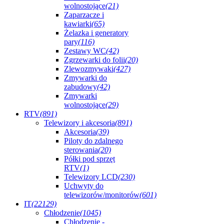
wolnostojące
(21)
Zaparzacze i
kawiarki
(65)
Żelazka i generatory
pary
(116)
Zestawy WC
(42)
Zgrzewarki do folii
(20)
Zlewozmywaki
(427)
Zmywarki do
zabudowy
(42)
Zmywarki
wolnostojące
(29)
RTV
(891)
Telewizory i akcesoria
(891)
Akcesoria
(39)
Piloty do zdalnego
sterowania
(20)
Półki pod sprzęt
RTV
(1)
Telewizory LCD
(230)
Uchwyty do
telewizorów/monitorów
(601)
IT
(22129)
Chłodzenie
(1045)
Chłodzenie -