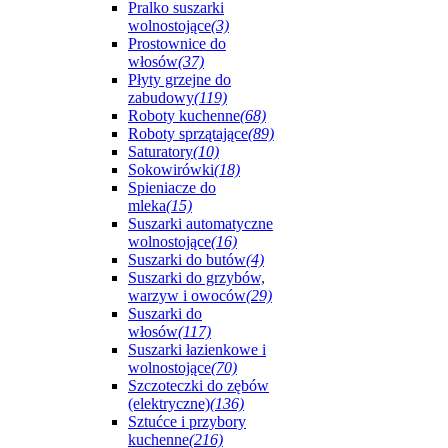
Pralko suszarki
wolnostojące
(3)
Prostownice do
włosów
(37)
Płyty grzejne do
zabudowy
(119)
Roboty kuchenne
(68)
Roboty sprzątające
(89)
Saturatory
(10)
Sokowirówki
(18)
Spieniacze do
mleka
(15)
Suszarki automatyczne
wolnostojące
(16)
Suszarki do butów
(4)
Suszarki do grzybów,
warzyw i owoców
(29)
Suszarki do
włosów
(117)
Suszarki łazienkowe i
wolnostojące
(70)
Szczoteczki do zębów
(elektryczne)
(136)
Sztućce i przybory
kuchenne
(216)