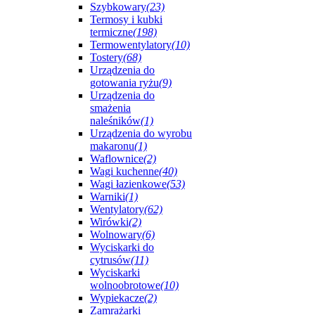
Szybkowary
(23)
Termosy i kubki
termiczne
(198)
Termowentylatory
(10)
Tostery
(68)
Urządzenia do
gotowania ryżu
(9)
Urządzenia do
smażenia
naleśników
(1)
Urządzenia do wyrobu
makaronu
(1)
Waflownice
(2)
Wagi kuchenne
(40)
Wagi łazienkowe
(53)
Warniki
(1)
Wentylatory
(62)
Wirówki
(2)
Wolnowary
(6)
Wyciskarki do
cytrusów
(11)
Wyciskarki
wolnoobrotowe
(10)
Wypiekacze
(2)
Zamrażarki