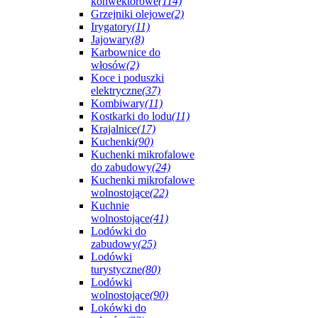
konwektorowe
(114)
Grzejniki olejowe
(2)
Irygatory
(11)
Jajowary
(8)
Karbownice do
włosów
(2)
Koce i poduszki
elektryczne
(37)
Kombiwary
(11)
Kostkarki do lodu
(11)
Krajalnice
(17)
Kuchenki
(90)
Kuchenki mikrofalowe
do zabudowy
(24)
Kuchenki mikrofalowe
wolnostojące
(22)
Kuchnie
wolnostojące
(41)
Lodówki do
zabudowy
(25)
Lodówki
turystyczne
(80)
Lodówki
wolnostojące
(90)
Lokówki do