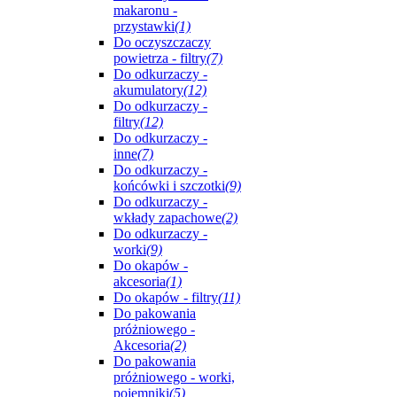
makaronu -
przystawki
(1)
Do oczyszczaczy
powietrza - filtry
(7)
Do odkurzaczy -
akumulatory
(12)
Do odkurzaczy -
filtry
(12)
Do odkurzaczy -
inne
(7)
Do odkurzaczy -
końcówki i szczotki
(9)
Do odkurzaczy -
wkłady zapachowe
(2)
Do odkurzaczy -
worki
(9)
Do okapów -
akcesoria
(1)
Do okapów - filtry
(11)
Do pakowania
próżniowego -
Akcesoria
(2)
Do pakowania
próżniowego - worki,
pojemniki
(5)