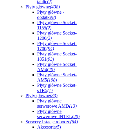
tablic
(2)
Płyty główne
(438)
Płyty główne -
dodatki
(8)
Płyty główne Socket-
1155
(2)
Płyty główne Socket-
1200
(2)
Płyty główne Socket-
1700
(94)
Płyty główne Socket-
1851
(93)
Płyty główne Socket-
AM4
(40)
Płyty główne Socket-
AM5
(198)
Płyty główne Socket-
sTR5
(1)
Płyty główne
(33)
Płyty główne
serwerowe AMD
(13)
Płyty główne
serwerowe INTEL
(20)
Serwery i stacje robocze
(64)
Akcesoria
(5)