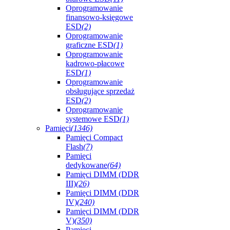
Oprogramowanie
finansowo-księgowe
ESD
(2)
Oprogramowanie
graficzne ESD
(1)
Oprogramowanie
kadrowo-płacowe
ESD
(1)
Oprogramowanie
obsługujące sprzedaż
ESD
(2)
Oprogramowanie
systemowe ESD
(1)
Pamięci
(1346)
Pamięci Compact
Flash
(7)
Pamięci
dedykowane
(64)
Pamięci DIMM (DDR
III)
(26)
Pamięci DIMM (DDR
IV)
(240)
Pamięci DIMM (DDR
V)
(350)
Pamięci