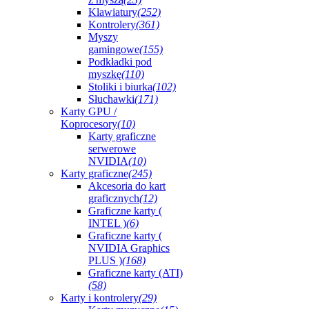
Klawiatury
(252)
Kontrolery
(361)
Myszy
gamingowe
(155)
Podkładki pod
myszkę
(110)
Stoliki i biurka
(102)
Słuchawki
(171)
Karty GPU /
Koprocesory
(10)
Karty graficzne
serwerowe
NVIDIA
(10)
Karty graficzne
(245)
Akcesoria do kart
graficznych
(12)
Graficzne karty (
INTEL )
(6)
Graficzne karty (
NVIDIA Graphics
PLUS )
(168)
Graficzne karty (ATI)
(58)
Karty i kontrolery
(29)