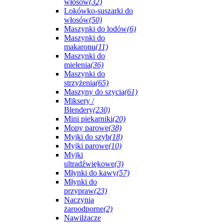
włosów
(32)
Lokówko-suszarki do
włosów
(50)
Maszynki do lodów
(6)
Maszynki do
makaronu
(11)
Maszynki do
mielenia
(36)
Maszynki do
strzyżenia
(65)
Maszyny do szycia
(61)
Miksery /
Blendery
(230)
Mini piekarniki
(20)
Mopy parowe
(38)
Myjki do szyb
(18)
Myjki parowe
(10)
Myjki
ultradźwiękowe
(3)
Młynki do kawy
(57)
Młynki do
przypraw
(23)
Naczynia
żaroodporne
(2)
Nawilżacze