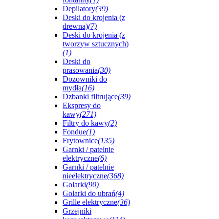
Depilatory
(39)
Deski do krojenia (z
drewna)
(7)
Deski do krojenia (z
tworzyw sztucznych)
(1)
Deski do
prasowania
(30)
Dozowniki do
mydła
(16)
Dzbanki filtrujące
(39)
Ekspresy do
kawy
(271)
Filtry do kawy
(2)
Fondue
(1)
Frytownice
(135)
Garnki / patelnie
elektryczne
(6)
Garnki / patelnie
nieelektryczne
(368)
Golarki
(90)
Golarki do ubrań
(4)
Grille elektryczne
(36)
Grzejniki