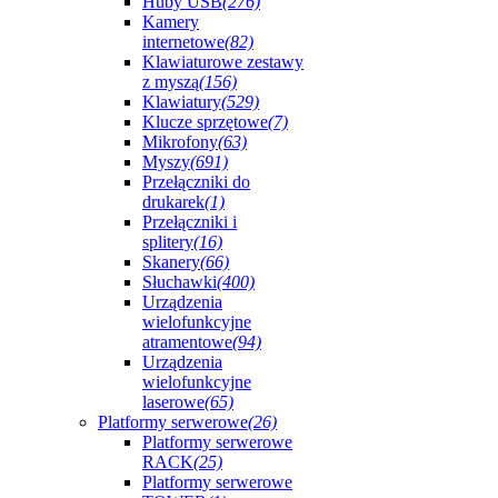
Huby USB
(276)
Kamery
internetowe
(82)
Klawiaturowe zestawy
z myszą
(156)
Klawiatury
(529)
Klucze sprzętowe
(7)
Mikrofony
(63)
Myszy
(691)
Przełączniki do
drukarek
(1)
Przełączniki i
splitery
(16)
Skanery
(66)
Słuchawki
(400)
Urządzenia
wielofunkcyjne
atramentowe
(94)
Urządzenia
wielofunkcyjne
laserowe
(65)
Platformy serwerowe
(26)
Platformy serwerowe
RACK
(25)
Platformy serwerowe