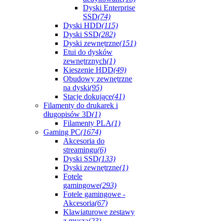
Dyski Enterprise
SSD
(74)
Dyski HDD
(115)
Dyski SSD
(282)
Dyski zewnętrzne
(151)
Etui do dysków
zewnętrznych
(1)
Kieszenie HDD
(49)
Obudowy zewnętrzne
na dyski
(95)
Stacje dokujące
(41)
Filamenty do drukarek i
długopisów 3D
(1)
Filamenty PLA
(1)
Gaming PC
(1674)
Akcesoria do
streamingu
(6)
Dyski SSD
(133)
Dyski zewnętrzne
(1)
Fotele
gamingowe
(293)
Fotele gamingowe -
Akcesoria
(67)
Klawiaturowe zestawy
z myszą
(23)