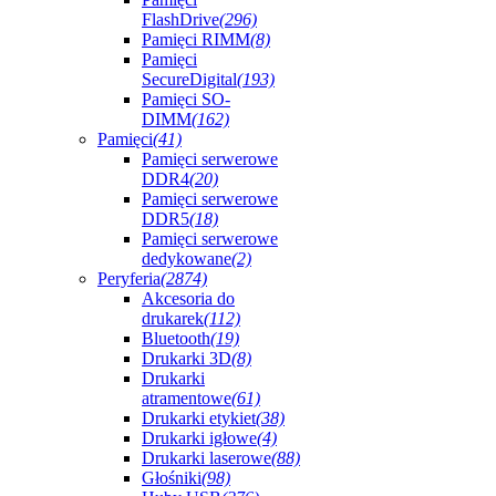
FlashDrive
(296)
Pamięci RIMM
(8)
Pamięci
SecureDigital
(193)
Pamięci SO-
DIMM
(162)
Pamięci
(41)
Pamięci serwerowe
DDR4
(20)
Pamięci serwerowe
DDR5
(18)
Pamięci serwerowe
dedykowane
(2)
Peryferia
(2874)
Akcesoria do
drukarek
(112)
Bluetooth
(19)
Drukarki 3D
(8)
Drukarki
atramentowe
(61)
Drukarki etykiet
(38)
Drukarki igłowe
(4)
Drukarki laserowe
(88)
Głośniki
(98)