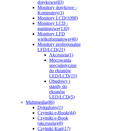
dotykowe
(83)
Monitory dotykowe -
Komputery
(3)
Monitory LCD
(1098)
Monitory LCD -
gamingowe
(130)
Monitory LFD
wielkoformatowe
(46)
Monitory profesjonalne
LFD/LCD
(21)
Akcesoria
(1)
Mocowania
specjalistyczne
do ekranów
LED/LCD
(15)
Obudowy i
standy do
ekranów
LED/LCD
(5)
Multimedia
(86)
Dyktafony
(1)
Czytniki e-Book
(44)
Czytniki e-Book
(akcesoria)
(8)
Czytniki Kart
(17)