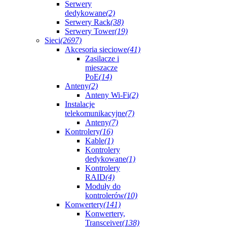
Serwery
dedykowane
(2)
Serwery Rack
(38)
Serwery Tower
(19)
Sieci
(2697)
Akcesoria sieciowe
(41)
Zasilacze i
mieszacze
PoE
(14)
Anteny
(2)
Anteny Wi-Fi
(2)
Instalacje
telekomunikacyjne
(7)
Anteny
(7)
Kontrolery
(16)
Kable
(1)
Kontrolery
dedykowane
(1)
Kontrolery
RAID
(4)
Moduły do
kontrolerów
(10)
Konwertery
(141)
Konwertery,
Transceiver
(138)