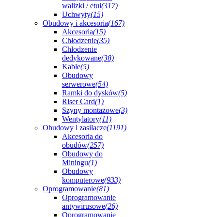
walizki / etui
(317)
Uchwyty
(15)
Obudowy i akcesoria
(167)
Akcesoria
(15)
Chłodzenie
(35)
Chłodzenie
dedykowane
(38)
Kable
(5)
Obudowy
serwerowe
(54)
Ramki do dysków
(5)
Riser Card
(1)
Szyny montażowe
(3)
Wentylatory
(11)
Obudowy i zasilacze
(1191)
Akcesoria do
obudów
(257)
Obudowy do
Miningu
(1)
Obudowy
komputerowe
(933)
Oprogramowanie
(81)
Oprogramowanie
antywirusowe
(26)
Oprogramowanie