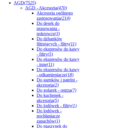
AGD
(7525)
AGD - Akcesoria
(470)
Akcesoria ogólnego
zastosowania
(214)
Do desek do
prasowania -
pokrowce
(3)
Do dzbanków
filtrujących - filtry
(11)
Do ekspresów do kawy
- filtry
(5)
Do ekspresów do kawy
- inne
(11)
Do ekspresów do kawy
- odkamieniacze
(18)
Do garnków i patelni -
akcesoria
(2)
Do golarek - ostrza
(7)
Do kuchenek -
akcesoria
(5)
Do lodówek - filtry
(1)
Do lodówek -
pochłaniacze
zapachów
(1)
Do maszynek do