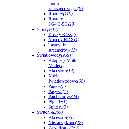
bramy
zabezpieczające
(6)
Routery
(119)
Routery
3G/4G/5G
(13)
Storage
(17)
Kasety RDX
(5)
Napędy RDX
(1)
Taśmy do
streamerów
(11)
Światłowody
(939)
Adaptery Multi-
Mode
(1)
Akcesoria
(14)
Kable
światłowodowe
(66)
Panele
(7)
Pasywa
(1)
Patchcordy
(844)
Pigtaile
(1)
Splitery
(5)
Switch-e
(265)
Akcesoria
(71)
Niezarządzane
(42)
Zarządzane
(152)