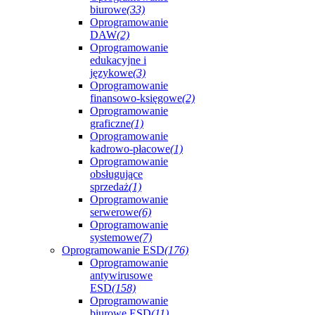
biurowe
(33)
Oprogramowanie
DAW
(2)
Oprogramowanie
edukacyjne i
językowe
(3)
Oprogramowanie
finansowo-księgowe
(2)
Oprogramowanie
graficzne
(1)
Oprogramowanie
kadrowo-płacowe
(1)
Oprogramowanie
obsługujące
sprzedaż
(1)
Oprogramowanie
serwerowe
(6)
Oprogramowanie
systemowe
(7)
Oprogramowanie ESD
(176)
Oprogramowanie
antywirusowe
ESD
(158)
Oprogramowanie
biurowe ESD
(11)