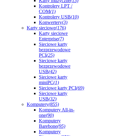
Karty muzyczne
(15)
Kontrolery LPT /
COM
(1)
Kontrolery USB
(10)
Konwertery
(3)
Karty sieciowe
(176)
Karty sieciowe
Enterprise
(7)
Sieciowe karty
bezprzewodowe
PCI
(25)
Sieciowe karty
bezprzewodowe
USB
(42)
Sieciowe karty
miniPC
(1)
Sieciowe karty PCI
(69)
Sieciowe karty
USB
(32)
Komputery
(855)
Komputery All-in-
one
(90)
Komputery
Barebone
(95)
Komputery