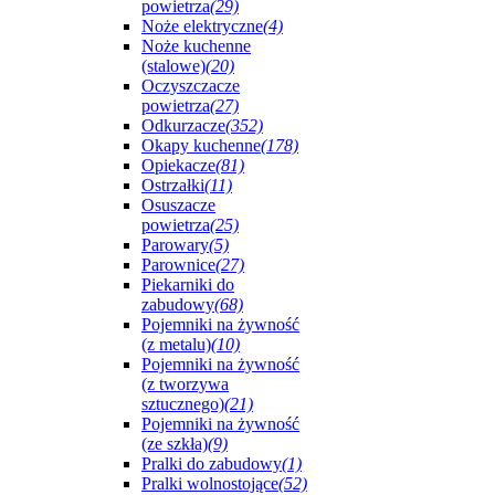
powietrza
(29)
Noże elektryczne
(4)
Noże kuchenne
(stalowe)
(20)
Oczyszczacze
powietrza
(27)
Odkurzacze
(352)
Okapy kuchenne
(178)
Opiekacze
(81)
Ostrzałki
(11)
Osuszacze
powietrza
(25)
Parowary
(5)
Parownice
(27)
Piekarniki do
zabudowy
(68)
Pojemniki na żywność
(z metalu)
(10)
Pojemniki na żywność
(z tworzywa
sztucznego)
(21)
Pojemniki na żywność
(ze szkła)
(9)
Pralki do zabudowy
(1)
Pralki wolnostojące
(52)