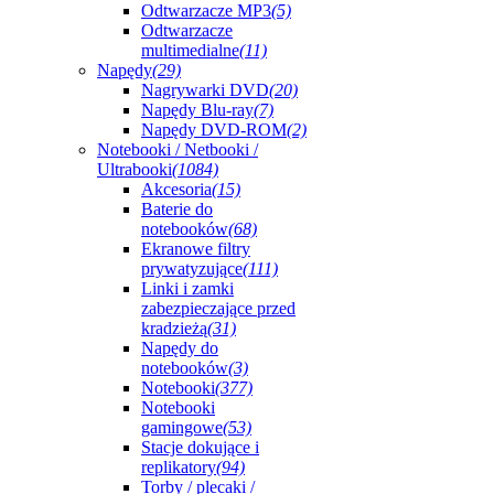
Odtwarzacze MP3
(5)
Odtwarzacze
multimedialne
(11)
Napędy
(29)
Nagrywarki DVD
(20)
Napędy Blu-ray
(7)
Napędy DVD-ROM
(2)
Notebooki / Netbooki /
Ultrabooki
(1084)
Akcesoria
(15)
Baterie do
notebooków
(68)
Ekranowe filtry
prywatyzujące
(111)
Linki i zamki
zabezpieczające przed
kradzieżą
(31)
Napędy do
notebooków
(3)
Notebooki
(377)
Notebooki
gamingowe
(53)
Stacje dokujące i
replikatory
(94)
Torby / plecaki /