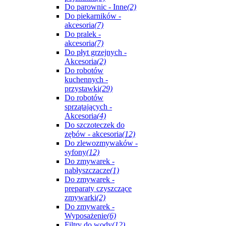
Do parownic - Inne
(2)
Do piekarników -
akcesoria
(7)
Do pralek -
akcesoria
(7)
Do płyt grzejnych -
Akcesoria
(2)
Do robotów
kuchennych -
przystawki
(29)
Do robotów
sprzątających -
Akcesoria
(4)
Do szczoteczek do
zębów - akcesoria
(12)
Do zlewozmywaków -
syfony
(12)
Do zmywarek -
nabłyszczacze
(1)
Do zmywarek -
preparaty czyszczące
zmywarki
(2)
Do zmywarek -
Wyposażenie
(6)
Filtry do wody
(12)