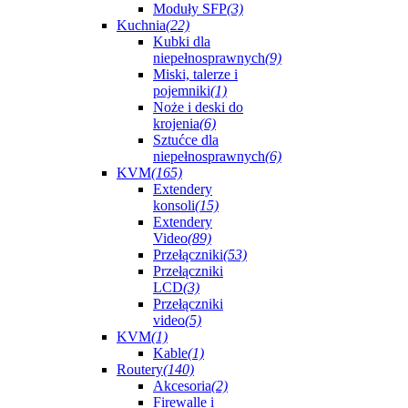
Moduły SFP
(3)
Kuchnia
(22)
Kubki dla
niepełnosprawnych
(9)
Miski, talerze i
pojemniki
(1)
Noże i deski do
krojenia
(6)
Sztućce dla
niepełnosprawnych
(6)
KVM
(165)
Extendery
konsoli
(15)
Extendery
Video
(89)
Przełączniki
(53)
Przełączniki
LCD
(3)
Przełączniki
video
(5)
KVM
(1)
Kable
(1)
Routery
(140)
Akcesoria
(2)
Firewalle i