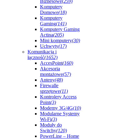
Biznesowe
(259)
Komputery
Domowe
(18)
Komputery
Gaming
(141)
Komputery Gaming
Actina
(205)
Mini komputery
(30)
Uchwyty
(17)
Komunikacja i
łączność
(1652)
AccesPoint
(160)
Akcesoria
montażowe
(57)
Anteny
(48)
Firewalle
sprzętowe
(11)
Kontrolery Access
Point
(3)
Modemy 3G/4G
(10)
Modularne Systemy
Wi-Fi
(3)
Moduły do
Switchy
(120)
PowerLine – Home