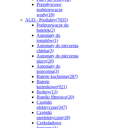
Przepływowe
podgrzewacze
wody
(18)
AGD - Produkty
(7055)
Podgrzewacze do
butelek
(2)
Automaty do
jogurtów
(1)
Automaty do pieczenia
chleba
(3)
Automaty do pieczenia
pizzy
(20)
Automaty do
popcornu
(3)
Baterie kuchenne
(287)
Baterie
łazienkowe
(921)
Bojlery
(13)
Butelki filtrujące
(20)
Czajniki
elektryczne
(347)
Czajniki
nieelektryczne
(18)
Czekoladowe
fontanny
(1)