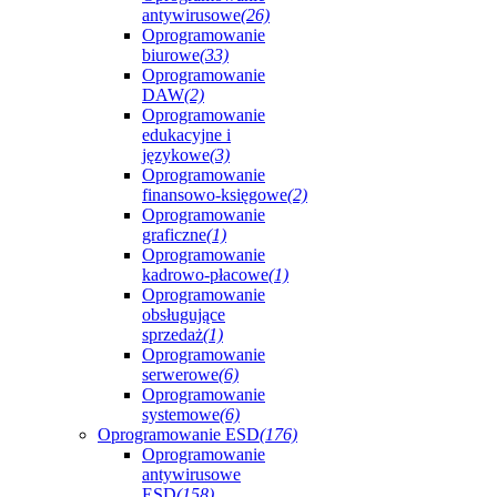
antywirusowe
(26)
Oprogramowanie
biurowe
(33)
Oprogramowanie
DAW
(2)
Oprogramowanie
edukacyjne i
językowe
(3)
Oprogramowanie
finansowo-księgowe
(2)
Oprogramowanie
graficzne
(1)
Oprogramowanie
kadrowo-płacowe
(1)
Oprogramowanie
obsługujące
sprzedaż
(1)
Oprogramowanie
serwerowe
(6)
Oprogramowanie
systemowe
(6)
Oprogramowanie ESD
(176)
Oprogramowanie
antywirusowe
ESD
(158)