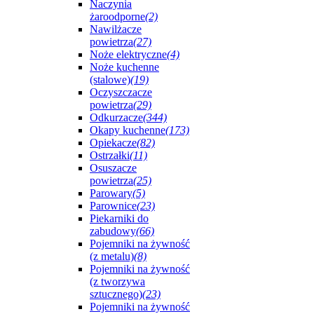
Naczynia
żaroodporne
(2)
Nawilżacze
powietrza
(27)
Noże elektryczne
(4)
Noże kuchenne
(stalowe)
(19)
Oczyszczacze
powietrza
(29)
Odkurzacze
(344)
Okapy kuchenne
(173)
Opiekacze
(82)
Ostrzałki
(11)
Osuszacze
powietrza
(25)
Parowary
(5)
Parownice
(23)
Piekarniki do
zabudowy
(66)
Pojemniki na żywność
(z metalu)
(8)
Pojemniki na żywność
(z tworzywa
sztucznego)
(23)
Pojemniki na żywność