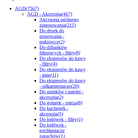
AGD
(7567)
AGD - Akcesoria
(467)
Akcesoria ogólnego
zastosowania
(215)
Do desek do
prasowania -
pokrowce
(2)
Do dzbanków
filtrujących - filtry
(8)
Do ekspresów do kawy
- filtry
(4)
Do ekspresów do kawy
- inne
(11)
Do ekspresów do kawy
- odkamieniacze
(20)
Do garnków i patelni -
akcesoria
(2)
Do golarek - ostrza
(8)
Do kuchenek -
akcesoria
(5)
Do lodówek - filtry
(1)
Do lodówek -
pochłaniacze
zapachów
(1)