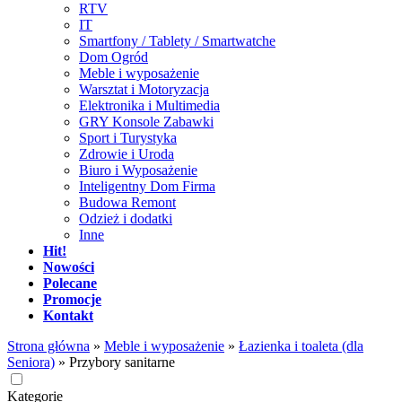
RTV
IT
Smartfony / Tablety / Smartwatche
Dom Ogród
Meble i wyposażenie
Warsztat i Motoryzacja
Elektronika i Multimedia
GRY Konsole Zabawki
Sport i Turystyka
Zdrowie i Uroda
Biuro i Wyposażenie
Inteligentny Dom Firma
Budowa Remont
Odzież i dodatki
Inne
Hit!
Nowości
Polecane
Promocje
Kontakt
Strona główna
»
Meble i wyposażenie
»
Łazienka i toaleta (dla
Seniora)
»
Przybory sanitarne
Kategorie