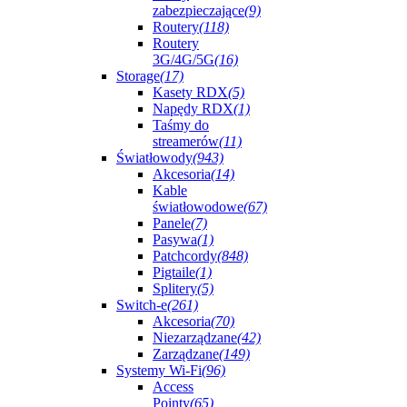
zabezpieczające
(9)
Routery
(118)
Routery
3G/4G/5G
(16)
Storage
(17)
Kasety RDX
(5)
Napędy RDX
(1)
Taśmy do
streamerów
(11)
Światłowody
(943)
Akcesoria
(14)
Kable
światłowodowe
(67)
Panele
(7)
Pasywa
(1)
Patchcordy
(848)
Pigtaile
(1)
Splitery
(5)
Switch-e
(261)
Akcesoria
(70)
Niezarządzane
(42)
Zarządzane
(149)
Systemy Wi-Fi
(96)
Access
Pointy
(65)