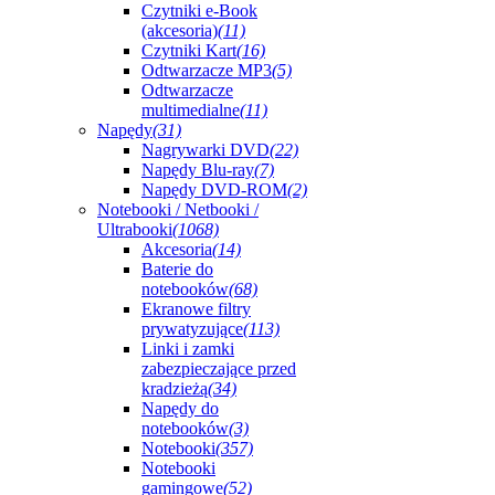
Czytniki e-Book
(akcesoria)
(11)
Czytniki Kart
(16)
Odtwarzacze MP3
(5)
Odtwarzacze
multimedialne
(11)
Napędy
(31)
Nagrywarki DVD
(22)
Napędy Blu-ray
(7)
Napędy DVD-ROM
(2)
Notebooki / Netbooki /
Ultrabooki
(1068)
Akcesoria
(14)
Baterie do
notebooków
(68)
Ekranowe filtry
prywatyzujące
(113)
Linki i zamki
zabezpieczające przed
kradzieżą
(34)
Napędy do
notebooków
(3)
Notebooki
(357)
Notebooki
gamingowe
(52)