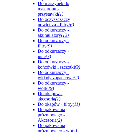
Do maszynek do
makaronu -
przystawki
(1)
Do oczyszczaczy
powietrza - filtry
(6)
Do odkurzaczy -
akumulatory
(12)
Do odkurzaczy -
filtry
(9)
Do odkurzaczy -
inne
(7)
Do odkurzaczy -
końcówki i szczotki
(9)
Do odkurzaczy -
wkłady zapachowe
(2)
Do odkurzaczy -
worki
(9)
Do okapów -
akcesoria
(1)
Do okapów - filtry
(11)
Do pakowania
próżniowego -
Akcesoria
(2)
Do pakowania
próżniowego - worki,