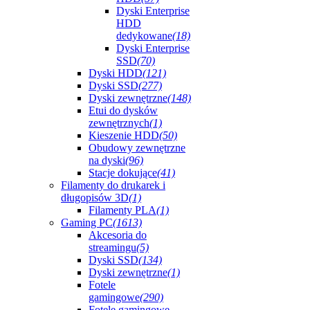
Dyski Enterprise
HDD
dedykowane
(18)
Dyski Enterprise
SSD
(70)
Dyski HDD
(121)
Dyski SSD
(277)
Dyski zewnętrzne
(148)
Etui do dysków
zewnętrznych
(1)
Kieszenie HDD
(50)
Obudowy zewnętrzne
na dyski
(96)
Stacje dokujące
(41)
Filamenty do drukarek i
długopisów 3D
(1)
Filamenty PLA
(1)
Gaming PC
(1613)
Akcesoria do
streamingu
(5)
Dyski SSD
(134)
Dyski zewnętrzne
(1)
Fotele
gamingowe
(290)
Fotele gamingowe -