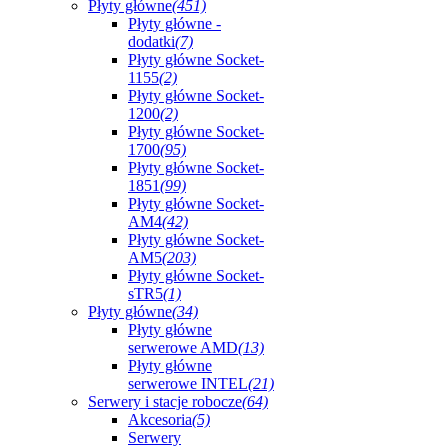
Płyty główne
(451)
Płyty główne -
dodatki
(7)
Płyty główne Socket-
1155
(2)
Płyty główne Socket-
1200
(2)
Płyty główne Socket-
1700
(95)
Płyty główne Socket-
1851
(99)
Płyty główne Socket-
AM4
(42)
Płyty główne Socket-
AM5
(203)
Płyty główne Socket-
sTR5
(1)
Płyty główne
(34)
Płyty główne
serwerowe AMD
(13)
Płyty główne
serwerowe INTEL
(21)
Serwery i stacje robocze
(64)
Akcesoria
(5)
Serwery