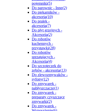
pojemniki
(5)
Do parownic - Inne
(2)
Do piekarników -
akcesoria
(10)
Do pralek -
akcesoria
(7)
Do płyt grzejnych -
Akcesoria
(2)
Do robotów
kuchennych -
przystawki
(28)
Do robotów
sprzątających -
Akcesoria
(4)
Do szczoteczek do
zębów - akcesoria
(13)
Do zlewozmywaków -
syfony
(12)
Do zmywarek -
nabłyszczacze
(1)
Do zmywarek -
preparaty czyszczące
zmywarki
(2)
Do zmywarek -
Wyposażenie
(6)