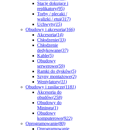
Stacje dokujące i
replikatory
(95)
Torby / plecaki /
walizki / etui
(317)
Uchwyty
(15)
Obudowy i akcesoria
(166)
Akcesoria
(14)
Chłodzenie
(33)
Chłodzenie
dedykowane
(37)
Kable
(5)
Obudowy
serwerowe
(59)
Ramki do dysków
(5)
Szyny montażowe
(2)
Wentylatory
(11)
Obudowy i zasilacze
(1181)
Akcesoria do
obudów
(258)
Obudowy do
Miningu
(1)
Obudowy
komputerowe
(922)
Oprogramowanie
(80)
Oprogramowanie