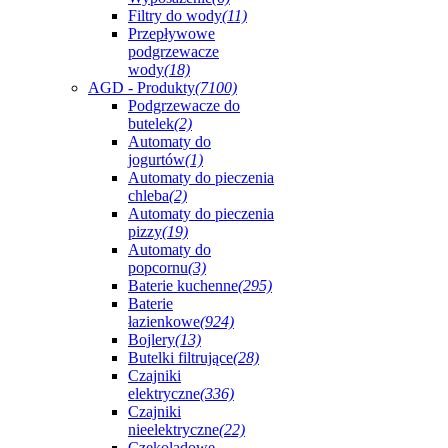
Filtry do wody
(11)
Przepływowe
podgrzewacze
wody
(18)
AGD - Produkty
(7100)
Podgrzewacze do
butelek
(2)
Automaty do
jogurtów
(1)
Automaty do pieczenia
chleba
(2)
Automaty do pieczenia
pizzy
(19)
Automaty do
popcornu
(3)
Baterie kuchenne
(295)
Baterie
łazienkowe
(924)
Bojlery
(13)
Butelki filtrujące
(28)
Czajniki
elektryczne
(336)
Czajniki
nieelektryczne
(22)
Czekoladowe