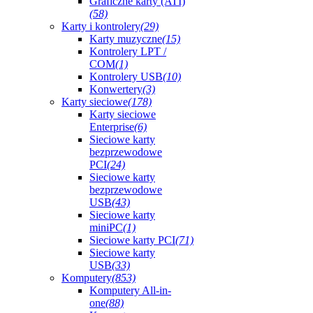
Graficzne karty (ATI)
(58)
Karty i kontrolery
(29)
Karty muzyczne
(15)
Kontrolery LPT /
COM
(1)
Kontrolery USB
(10)
Konwertery
(3)
Karty sieciowe
(178)
Karty sieciowe
Enterprise
(6)
Sieciowe karty
bezprzewodowe
PCI
(24)
Sieciowe karty
bezprzewodowe
USB
(43)
Sieciowe karty
miniPC
(1)
Sieciowe karty PCI
(71)
Sieciowe karty
USB
(33)
Komputery
(853)
Komputery All-in-
one
(88)