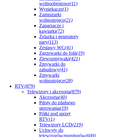
wolnoobrotowe
(11)
Wypiekacze
(1)
Zamrażarki
wolnostojące
(21)
Zaparzacze i
kawiarki
(72)
Żelazka i generatory
pary
(113)
Zestawy WC
(41)
Zgrzewarki do folii
(19)
Zlewozmywaki
(421)
Zmywarki do
zabudowy
(41)
Zmywarki
wolnostojące
(28)
RTV
(879)
Telewizory i akcesoria
(879)
Akcesoria
(40)
Piloty do zdalnego
sterowania
(19)
Półki pod sprzęt
RTV
(1)
Telewizory LCD
(219)
Uchwyty do
telewizorów/monitorów
(600)