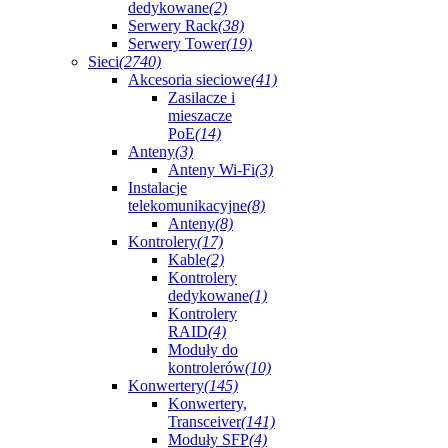
dedykowane
(2)
Serwery Rack
(38)
Serwery Tower
(19)
Sieci
(2740)
Akcesoria sieciowe
(41)
Zasilacze i
mieszacze
PoE
(14)
Anteny
(3)
Anteny Wi-Fi
(3)
Instalacje
telekomunikacyjne
(8)
Anteny
(8)
Kontrolery
(17)
Kable
(2)
Kontrolery
dedykowane
(1)
Kontrolery
RAID
(4)
Moduły do
kontrolerów
(10)
Konwertery
(145)
Konwertery,
Transceiver
(141)
Moduły SFP
(4)