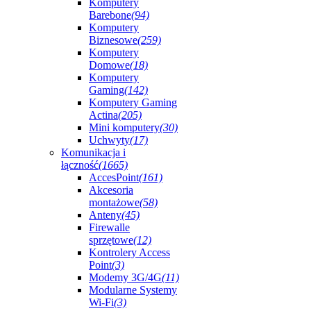
Komputery
Barebone
(94)
Komputery
Biznesowe
(259)
Komputery
Domowe
(18)
Komputery
Gaming
(142)
Komputery Gaming
Actina
(205)
Mini komputery
(30)
Uchwyty
(17)
Komunikacja i
łączność
(1665)
AccesPoint
(161)
Akcesoria
montażowe
(58)
Anteny
(45)
Firewalle
sprzętowe
(12)
Kontrolery Access
Point
(3)
Modemy 3G/4G
(11)
Modularne Systemy
Wi-Fi
(3)