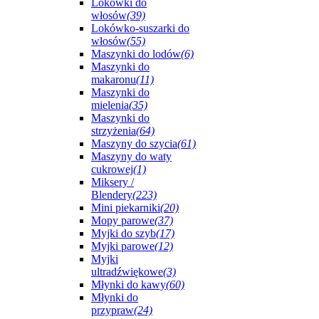
Lokówki do
włosów
(39)
Lokówko-suszarki do
włosów
(55)
Maszynki do lodów
(6)
Maszynki do
makaronu
(11)
Maszynki do
mielenia
(35)
Maszynki do
strzyżenia
(64)
Maszyny do szycia
(61)
Maszyny do waty
cukrowej
(1)
Miksery /
Blendery
(223)
Mini piekarniki
(20)
Mopy parowe
(37)
Myjki do szyb
(17)
Myjki parowe
(12)
Myjki
ultradźwiękowe
(3)
Młynki do kawy
(60)
Młynki do
przypraw
(24)