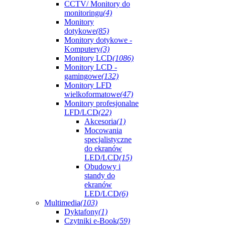
CCTV/ Monitory do
monitoringu
(4)
Monitory
dotykowe
(85)
Monitory dotykowe -
Komputery
(3)
Monitory LCD
(1086)
Monitory LCD -
gamingowe
(132)
Monitory LFD
wielkoformatowe
(47)
Monitory profesjonalne
LFD/LCD
(22)
Akcesoria
(1)
Mocowania
specjalistyczne
do ekranów
LED/LCD
(15)
Obudowy i
standy do
ekranów
LED/LCD
(6)
Multimedia
(103)
Dyktafony
(1)
Czytniki e-Book
(59)