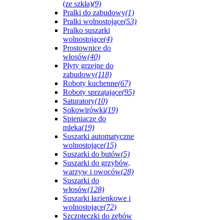
(ze szkła)
(9)
Pralki do zabudowy
(1)
Pralki wolnostojące
(53)
Pralko suszarki
wolnostojące
(4)
Prostownice do
włosów
(40)
Płyty grzejne do
zabudowy
(118)
Roboty kuchenne
(67)
Roboty sprzątające
(95)
Saturatory
(10)
Sokowirówki
(19)
Spieniacze do
mleka
(19)
Suszarki automatyczne
wolnostojące
(15)
Suszarki do butów
(5)
Suszarki do grzybów,
warzyw i owoców
(28)
Suszarki do
włosów
(128)
Suszarki łazienkowe i
wolnostojące
(72)
Szczoteczki do zębów