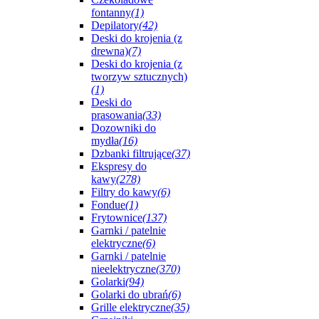
fontanny
(1)
Depilatory
(42)
Deski do krojenia (z
drewna)
(7)
Deski do krojenia (z
tworzyw sztucznych)
(1)
Deski do
prasowania
(33)
Dozowniki do
mydła
(16)
Dzbanki filtrujące
(37)
Ekspresy do
kawy
(278)
Filtry do kawy
(6)
Fondue
(1)
Frytownice
(137)
Garnki / patelnie
elektryczne
(6)
Garnki / patelnie
nieelektryczne
(370)
Golarki
(94)
Golarki do ubrań
(6)
Grille elektryczne
(35)