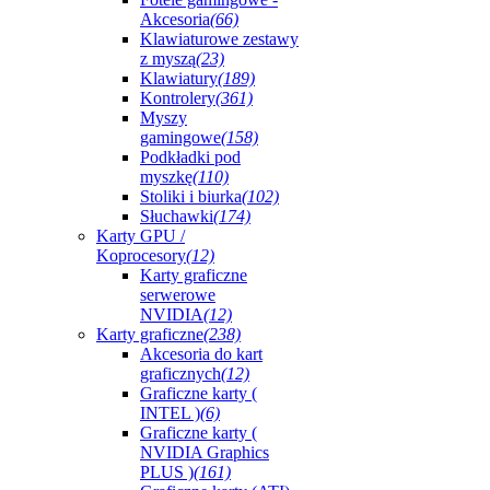
Akcesoria
(66)
Klawiaturowe zestawy
z myszą
(23)
Klawiatury
(189)
Kontrolery
(361)
Myszy
gamingowe
(158)
Podkładki pod
myszkę
(110)
Stoliki i biurka
(102)
Słuchawki
(174)
Karty GPU /
Koprocesory
(12)
Karty graficzne
serwerowe
NVIDIA
(12)
Karty graficzne
(238)
Akcesoria do kart
graficznych
(12)
Graficzne karty (
INTEL )
(6)
Graficzne karty (
NVIDIA Graphics
PLUS )
(161)