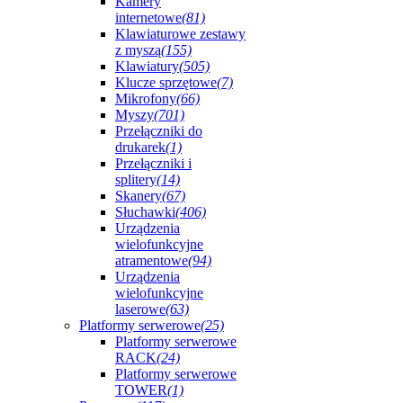
Kamery
internetowe
(81)
Klawiaturowe zestawy
z myszą
(155)
Klawiatury
(505)
Klucze sprzętowe
(7)
Mikrofony
(66)
Myszy
(701)
Przełączniki do
drukarek
(1)
Przełączniki i
splitery
(14)
Skanery
(67)
Słuchawki
(406)
Urządzenia
wielofunkcyjne
atramentowe
(94)
Urządzenia
wielofunkcyjne
laserowe
(63)
Platformy serwerowe
(25)
Platformy serwerowe
RACK
(24)
Platformy serwerowe
TOWER
(1)