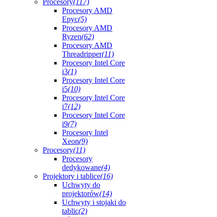
Procesory
(117)
Procesory AMD
Epyc
(5)
Procesory AMD
Ryzen
(62)
Procesory AMD
Threadripper
(11)
Procesory Intel Core
i3
(1)
Procesory Intel Core
i5
(10)
Procesory Intel Core
i7
(12)
Procesory Intel Core
i9
(7)
Procesory Intel
Xeon
(9)
Procesory
(11)
Procesory
dedykowane
(4)
Projektory i tablice
(16)
Uchwyty do
projektorów
(14)
Uchwyty i stojaki do
tablic
(2)