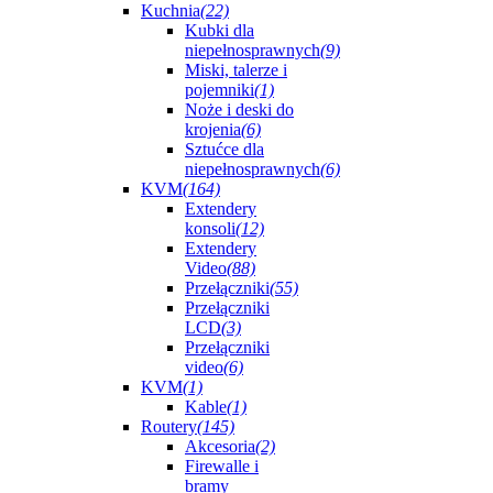
Kuchnia
(22)
Kubki dla
niepełnosprawnych
(9)
Miski, talerze i
pojemniki
(1)
Noże i deski do
krojenia
(6)
Sztućce dla
niepełnosprawnych
(6)
KVM
(164)
Extendery
konsoli
(12)
Extendery
Video
(88)
Przełączniki
(55)
Przełączniki
LCD
(3)
Przełączniki
video
(6)
KVM
(1)
Kable
(1)
Routery
(145)
Akcesoria
(2)
Firewalle i
bramy