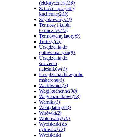
(elektryczne)
(136)
Sztućce i przybory
kuchenne
(219)
Szybkowary
(22)
Termosy i kubki
termiczne
(215)
Termowentylatory
(9)
Tostery
(65)
Urządzenia do
gotowania ryżu
(9)
Urządzenia do
smażenia
naleśników
(1)
Urządzenia do wyrobu
makaronu
(1)
Waflownice
(2)
Wagi kuchenne
(38)
Wagi łazienkowe
(53)
Warniki
(1)
Wentylatory
(63)
Wirówki
(2)
Wolnowary
(10)
Wyciskarki do
cytrusów
(12)
Wyciskarki