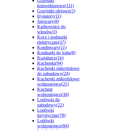
Grzejniki
konwektorowe
(111)
Grzejniki olejowe
(2)
Irygatory
(11)
Jajowary
(8)
Karbownice do
włosów
(3)
Koce i poduszki
elektryczne
(37)
Kombiwary
(11)
Kostkarki do lodu
(8)
Krajalnice
(16)
Kuchenki
(94)
Kuchenki mikrofalowe
do zabudowy
(24)
Kuchenki mikrofalowe
wolnostojące
(21)
Kuchnie
wolnostojące
(38)
Lodówki do
zabudowy
(22)
Lodówki
turystyczne
(78)
Lodówki
wolnostojące
(84)