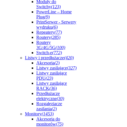
Moduły do
Switchy
(123)
PowerLine – Home
Plug
(9)
PrintSerwer - Serwery
wydruku
(6)
Repeatery
(77)
Routery
(285)
Routery
3G/4G/5G
(100)
Switch-e
(772)
Listwy i przedłużacze
(420)
Akcesoria
(2)
Listwy zasilające
(327)
Listwy zasilające
PDU
(23)
Listwy zasilające
RACK
(36)
Przedłużacze
elektryczne
(30)
Rozgałęziacze
zasilania
(2)
Monitory
(1453)
Akcesoria do
monitorów
(75)