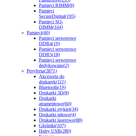
Pamięci RIMM
(8)
Pamięci
SecureDigital
(195)
Pamięci SO-
DIMM
(164)
Pamięci
(40)
Pamięci serwerowe
DDR4
(19)
Pamięci serwerowe
DDR5
(18)
Pamięci serwerowe
dedykowane
(2)
Peryferia
(2871)
Akcesoria do
drukarek
(111)
Bluetooth
(19)
Drukarki 3D
(8)
Drukarki
atramentowe
(60)
Drukarki etykiet
(34)
Drukarki igłowe
(4)
Drukarki laserowe
(88)
Głośniki
(107)
Huby USB
(280)