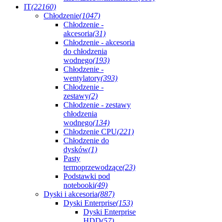
IT
(22160)
Chłodzenie
(1047)
Chłodzenie -
akcesoria
(31)
Chłodzenie - akcesoria
do chłodzenia
wodnego
(193)
Chłodzenie -
wentylatory
(393)
Chłodzenie -
zestawy
(2)
Chłodzenie - zestawy
chłodzenia
wodnego
(134)
Chłodzenie CPU
(221)
Chłodzenie do
dysków
(1)
Pasty
termoprzewodzące
(23)
Podstawki pod
notebooki
(49)
Dyski i akcesoria
(887)
Dyski Enterprise
(153)
Dyski Enterprise
HDD
(57)