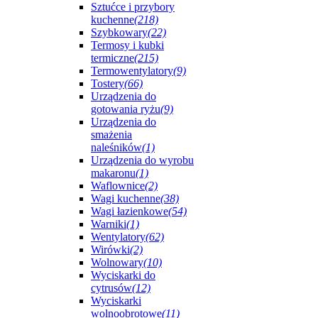
Sztućce i przybory
kuchenne
(218)
Szybkowary
(22)
Termosy i kubki
termiczne
(215)
Termowentylatory
(9)
Tostery
(66)
Urządzenia do
gotowania ryżu
(9)
Urządzenia do
smażenia
naleśników
(1)
Urządzenia do wyrobu
makaronu
(1)
Waflownice
(2)
Wagi kuchenne
(38)
Wagi łazienkowe
(54)
Warniki
(1)
Wentylatory
(62)
Wirówki
(2)
Wolnowary
(10)
Wyciskarki do
cytrusów
(12)
Wyciskarki
wolnoobrotowe
(11)