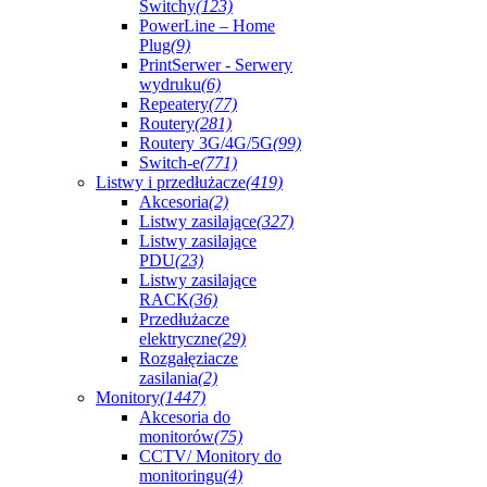
Switchy
(123)
PowerLine – Home
Plug
(9)
PrintSerwer - Serwery
wydruku
(6)
Repeatery
(77)
Routery
(281)
Routery 3G/4G/5G
(99)
Switch-e
(771)
Listwy i przedłużacze
(419)
Akcesoria
(2)
Listwy zasilające
(327)
Listwy zasilające
PDU
(23)
Listwy zasilające
RACK
(36)
Przedłużacze
elektryczne
(29)
Rozgałęziacze
zasilania
(2)
Monitory
(1447)
Akcesoria do
monitorów
(75)
CCTV/ Monitory do
monitoringu
(4)