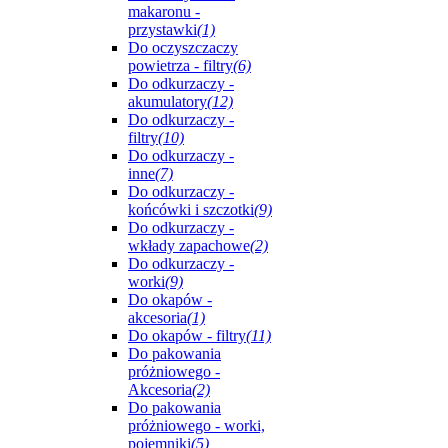
makaronu -
przystawki
(1)
Do oczyszczaczy
powietrza - filtry
(6)
Do odkurzaczy -
akumulatory
(12)
Do odkurzaczy -
filtry
(10)
Do odkurzaczy -
inne
(7)
Do odkurzaczy -
końcówki i szczotki
(9)
Do odkurzaczy -
wkłady zapachowe
(2)
Do odkurzaczy -
worki
(9)
Do okapów -
akcesoria
(1)
Do okapów - filtry
(11)
Do pakowania
próżniowego -
Akcesoria
(2)
Do pakowania
próżniowego - worki,
pojemniki
(5)