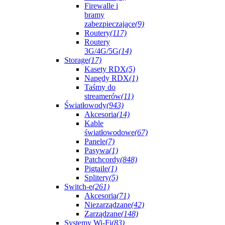
Firewalle i
bramy
zabezpieczające
(9)
Routery
(117)
Routery
3G/4G/5G
(14)
Storage
(17)
Kasety RDX
(5)
Napędy RDX
(1)
Taśmy do
streamerów
(11)
Światłowody
(943)
Akcesoria
(14)
Kable
światłowodowe
(67)
Panele
(7)
Pasywa
(1)
Patchcordy
(848)
Pigtaile
(1)
Splitery
(5)
Switch-e
(261)
Akcesoria
(71)
Niezarządzane
(42)
Zarządzane
(148)
Systemy Wi-Fi
(83)