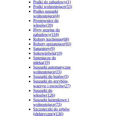
Pralki do zabudowy
(1)
Pralki wolnostojące
(53)
Pralko suszarki
wolnostojące
(4)
Prostownice do
włosów
(39)
Płyty grzejne do
zabudowy
(118)
Roboty kuchenne
(68)
Roboty sprzątające
(93)
Saturatory
(9)
Sokowirówki
(19)
Spieniacze do
mleka
(19)
Suszarki automatyczne
wolnostojące
(15)
Suszarki do butów
(5)
Suszarki do grzybów,
warzyw i owoców
(27)
Suszarki do
włosów
(126)
Suszarki łazienkowe i
wolnostojące
(73)
Szczoteczki do zębów
(elektryczne)
(136)