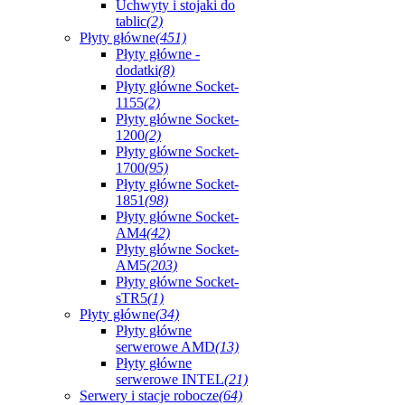
Uchwyty i stojaki do
tablic
(2)
Płyty główne
(451)
Płyty główne -
dodatki
(8)
Płyty główne Socket-
1155
(2)
Płyty główne Socket-
1200
(2)
Płyty główne Socket-
1700
(95)
Płyty główne Socket-
1851
(98)
Płyty główne Socket-
AM4
(42)
Płyty główne Socket-
AM5
(203)
Płyty główne Socket-
sTR5
(1)
Płyty główne
(34)
Płyty główne
serwerowe AMD
(13)
Płyty główne
serwerowe INTEL
(21)
Serwery i stacje robocze
(64)