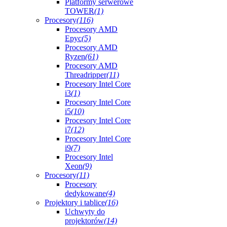
Platformy serwerowe
TOWER
(1)
Procesory
(116)
Procesory AMD
Epyc
(5)
Procesory AMD
Ryzen
(61)
Procesory AMD
Threadripper
(11)
Procesory Intel Core
i3
(1)
Procesory Intel Core
i5
(10)
Procesory Intel Core
i7
(12)
Procesory Intel Core
i9
(7)
Procesory Intel
Xeon
(9)
Procesory
(11)
Procesory
dedykowane
(4)
Projektory i tablice
(16)
Uchwyty do
projektorów
(14)