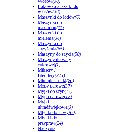
włosów
(38)
Lokówko-suszarki do
włosów
(56)
Maszynki do lodów
(6)
Maszynki do
makaronu
(11)
Maszynki do
mielenia
(34)
Maszynki do
strzyżenia
(65)
Maszyny do szycia
(58)
Maszyny do waty
cukrowej
(1)
Miksery /
Blendery
(223)
Mini piekarniki
(20)
Mopy parowe
(37)
Myjki do szyb
(17)
Myjki parowe
(12)
Myjki
ultradźwiękowe
(3)
Młynki do kawy
(60)
Młynki do
przypraw
(24)
Naczynia