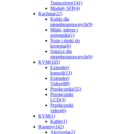
Transceiver
(141)
Moduły SFP
(4)
Kuchnia
(22)
Kubki dla
niepełnosprawnych
(9)
Miski, talerze i
pojemniki
(1)
Noże i deski do
krojenia
(6)
Sztućce dla
niepełnosprawnych
(6)
KVM
(165)
Extendery
konsoli
(13)
Extendery
Video
(88)
Przełączniki
(55)
Przełączniki
LCD
(3)
Przełączniki
video
(6)
KVM
(1)
Kable
(1)
Routery
(142)
Akcesoria
(2)