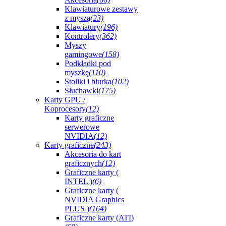
Klawiaturowe zestawy
z myszą
(23)
Klawiatury
(196)
Kontrolery
(362)
Myszy
gamingowe
(158)
Podkładki pod
myszkę
(110)
Stoliki i biurka
(102)
Słuchawki
(175)
Karty GPU /
Koprocesory
(12)
Karty graficzne
serwerowe
NVIDIA
(12)
Karty graficzne
(243)
Akcesoria do kart
graficznych
(12)
Graficzne karty (
INTEL )
(6)
Graficzne karty (
NVIDIA Graphics
PLUS )
(164)
Graficzne karty (ATI)