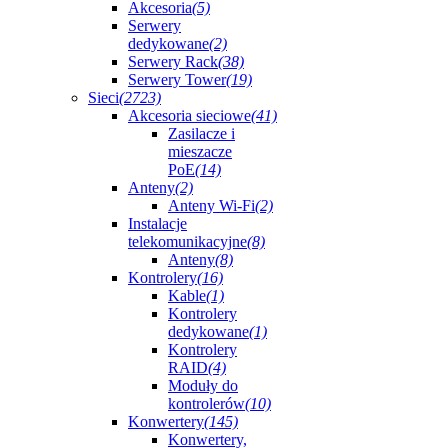
Akcesoria
(5)
Serwery
dedykowane
(2)
Serwery Rack
(38)
Serwery Tower
(19)
Sieci
(2723)
Akcesoria sieciowe
(41)
Zasilacze i
mieszacze
PoE
(14)
Anteny
(2)
Anteny Wi-Fi
(2)
Instalacje
telekomunikacyjne
(8)
Anteny
(8)
Kontrolery
(16)
Kable
(1)
Kontrolery
dedykowane
(1)
Kontrolery
RAID
(4)
Moduły do
kontrolerów
(10)
Konwertery
(145)
Konwertery,