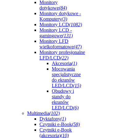
Monitory
dotykowe
(84)
Monitory dotykowe -
Komputery
(3)
Monitory LCD
(1082)
Monitory LCD -
gamingowe
(131)
Monitory LFD
wielkoformatowe
(47)
Monitory profesjonalne
LFD/LCD
(22)
Akcesoria
(1)
Mocowania
specjalistyczne
do ekranów
LED/LCD
(15)
Obudowy i
standy do
ekranów
LED/LCD
(6)
Multimedia
(102)
Dyktafony
(1)
Czytniki e-Book
(58)
Czytniki e-Book
(akcesoria)
(10)