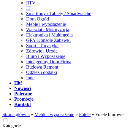
RTV
IT
Smartfony / Tablety / Smartwatche
Dom Ogród
Meble i wyposażenie
Warsztat i Motoryzacja
Elektronika i Multimedia
GRY Konsole Zabawki
Sport i Turystyka
Zdrowie i Uroda
Biuro i Wyposażenie
Inteligentny Dom Firma
Budowa Remont
Odzież i dodatki
Inne
Hit!
Nowości
Polecane
Promocje
Kontakt
Strona główna
»
Meble i wyposażenie
»
Fotele
»
Fotele biurowe
Kategorie