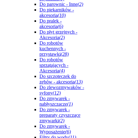
Do parownic - Inne
(2)
Do piekarników -
akcesoria
(10)
Do pralek -
akcesoria
(6)
Do płyt grzejnych -
Akcesoria
(2)
Do robotów
kuchennych -
przystawki
(28)
Do robotów
sprzątających -
Akcesoria
(4)
Do szczoteczek do
zębów - akcesoria
(13)
Do zlewozmywaków -
syfony
(12)
Do zmywarek -
nabłyszczacze
(1)
Do zmywarek -
preparaty czyszczące
zmywarki
(2)
Do zmywarek -
Wyposażenie
(6)
Filtry do wody
(11)