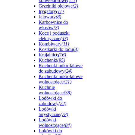
konwektorowe
(111)
Grzejniki olejowe
(2)
Irygatory
(11)
Jajowary
(8)
Karbownice do
włosów
(3)
Koce i poduszki
elektryczne
(37)
Kombiwary
(11)
Kostkarki do lodu
(8)
Krajalnice
(16)
Kuchenki
(95)
Kuchenki mikrofalowe
do zabudowy
(24)
Kuchenki mikrofalowe
wolnostojące
(21)
Kuchnie
wolnostojące
(38)
Lodówki do
zabudowy
(22)
Lodówki
turystyczne
(78)
Lodówki
wolnostojące
(84)
Lokówki do