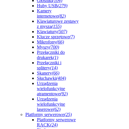
Głośniki
(104)
Huby USB
(279)
Kamery
internetowe
(82)
Klawiaturowe zestawy
z myszą
(155)
Klawiatury
(507)
Klucze sprzętowe
(7)
Mikrofony
(66)
Myszy
(700)
Przełączniki do
drukarek
(1)
Przełączniki i
splitery
(14)
Skanery
(66)
Słuchawki
(404)
Urządzenia
wielofunkcyjne
atramentowe
(92)
Urządzenia
wielofunkcyjne
laserowe
(62)
Platformy serwerowe
(25)
Platformy serwerowe
RACK
(24)