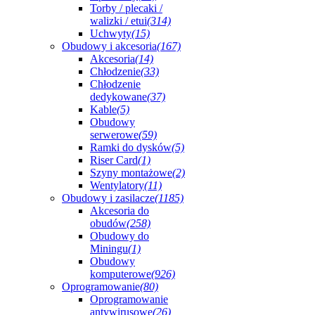
Torby / plecaki /
walizki / etui
(314)
Uchwyty
(15)
Obudowy i akcesoria
(167)
Akcesoria
(14)
Chłodzenie
(33)
Chłodzenie
dedykowane
(37)
Kable
(5)
Obudowy
serwerowe
(59)
Ramki do dysków
(5)
Riser Card
(1)
Szyny montażowe
(2)
Wentylatory
(11)
Obudowy i zasilacze
(1185)
Akcesoria do
obudów
(258)
Obudowy do
Miningu
(1)
Obudowy
komputerowe
(926)
Oprogramowanie
(80)
Oprogramowanie
antywirusowe
(26)