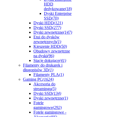
HDD
dedykowane
(18)
Dyski Enterprise
SSD
(70)
Dyski HDD
(121)
Dyski SSD
(277)
Dyski zewnętrzne
(147)
Etui do dysków
zewnętrznych
(1)
Kieszenie HDD
(50)
Obudowy zewnętrzne
na dyski
(96)
Stacje dokujące
(41)
Filamenty do drukarek i
długopisów 3D
(1)
Filamenty PLA
(1)
Gaming PC
(1624)
Akcesoria do
streamingu
(5)
Dyski SSD
(134)
Dyski zewnętrzne
(1)
Fotele
gamingowe
(292)
Fotele gamingowe -
Akcesoria
(66)