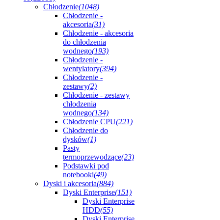
Chłodzenie
(1048)
Chłodzenie -
akcesoria
(31)
Chłodzenie - akcesoria
do chłodzenia
wodnego
(193)
Chłodzenie -
wentylatory
(394)
Chłodzenie -
zestawy
(2)
Chłodzenie - zestawy
chłodzenia
wodnego
(134)
Chłodzenie CPU
(221)
Chłodzenie do
dysków
(1)
Pasty
termoprzewodzące
(23)
Podstawki pod
notebooki
(49)
Dyski i akcesoria
(884)
Dyski Enterprise
(151)
Dyski Enterprise
HDD
(55)
Dyski Enterprise