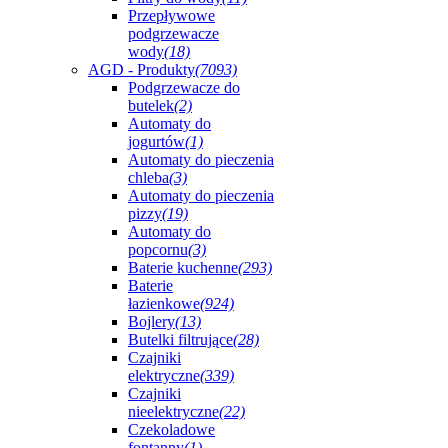
Przepływowe
podgrzewacze
wody
(18)
AGD - Produkty
(7093)
Podgrzewacze do
butelek
(2)
Automaty do
jogurtów
(1)
Automaty do pieczenia
chleba
(3)
Automaty do pieczenia
pizzy
(19)
Automaty do
popcornu
(3)
Baterie kuchenne
(293)
Baterie
łazienkowe
(924)
Bojlery
(13)
Butelki filtrujące
(28)
Czajniki
elektryczne
(339)
Czajniki
nieelektryczne
(22)
Czekoladowe
fontanny
(1)