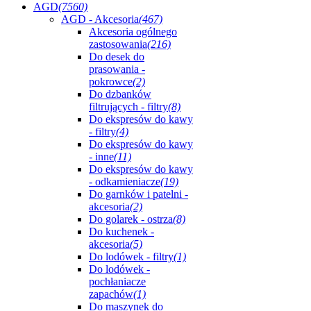
AGD
(7560)
AGD - Akcesoria
(467)
Akcesoria ogólnego
zastosowania
(216)
Do desek do
prasowania -
pokrowce
(2)
Do dzbanków
filtrujących - filtry
(8)
Do ekspresów do kawy
- filtry
(4)
Do ekspresów do kawy
- inne
(11)
Do ekspresów do kawy
- odkamieniacze
(19)
Do garnków i patelni -
akcesoria
(2)
Do golarek - ostrza
(8)
Do kuchenek -
akcesoria
(5)
Do lodówek - filtry
(1)
Do lodówek -
pochłaniacze
zapachów
(1)
Do maszynek do