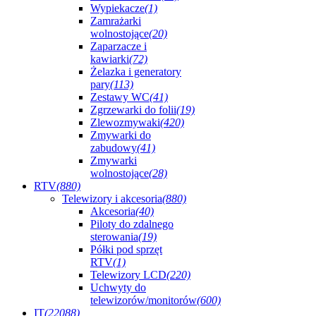
Wypiekacze
(1)
Zamrażarki
wolnostojące
(20)
Zaparzacze i
kawiarki
(72)
Żelazka i generatory
pary
(113)
Zestawy WC
(41)
Zgrzewarki do folii
(19)
Zlewozmywaki
(420)
Zmywarki do
zabudowy
(41)
Zmywarki
wolnostojące
(28)
RTV
(880)
Telewizory i akcesoria
(880)
Akcesoria
(40)
Piloty do zdalnego
sterowania
(19)
Półki pod sprzęt
RTV
(1)
Telewizory LCD
(220)
Uchwyty do
telewizorów/monitorów
(600)
IT
(22088)