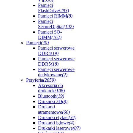
Pamięci
FlashDrive
(293)
Pamięci RIMM
(8)
Pamięci
SecureDigital
(192)
Pamięci SO-
DIMM
(162)
Pamięci
(40)
Pamięci serwerowe
DDR4
(19)
Pamięci serwerowe
DDR5
(18)
Pamięci serwerowe
dedykowane
(2)
Peryferia
(2859)
Akcesoria do
drukarek
(108)
Bluetooth
(19)
Drukarki 3D
(8)
Drukarki
atramentowe
(60)
Drukarki etykiet
(34)
Drukarki igłowe
(4)
Drukarki laserowe
(87)