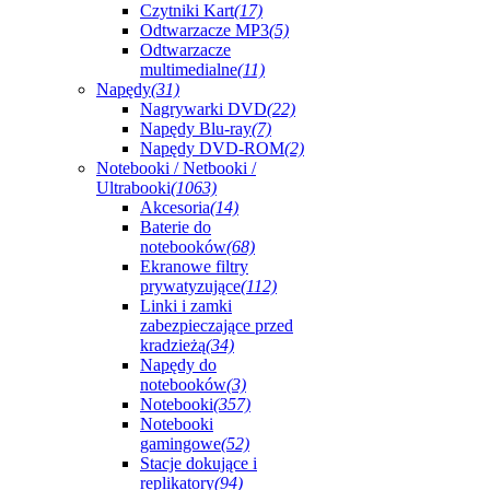
Czytniki Kart
(17)
Odtwarzacze MP3
(5)
Odtwarzacze
multimedialne
(11)
Napędy
(31)
Nagrywarki DVD
(22)
Napędy Blu-ray
(7)
Napędy DVD-ROM
(2)
Notebooki / Netbooki /
Ultrabooki
(1063)
Akcesoria
(14)
Baterie do
notebooków
(68)
Ekranowe filtry
prywatyzujące
(112)
Linki i zamki
zabezpieczające przed
kradzieżą
(34)
Napędy do
notebooków
(3)
Notebooki
(357)
Notebooki
gamingowe
(52)
Stacje dokujące i
replikatory
(94)