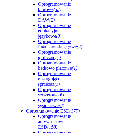
Oprogramowanie
biurowe
(33)
Oprogramowanie
DAW
(2)
Oprogramowanie
edukacyjne i
językowe
(3)
Oprogramowanie
finansowo-księgowe
(2)
Oprogramowanie
graficzne
(1)
Oprogramowanie
kadrowo-płacowe
(1)
Oprogramowanie
obsługujące
sprzedaż
(1)
Oprogramowanie
serwerowe
(6)
Oprogramowanie
systemowe
(6)
Oprogramowanie ESD
(177)
Oprogramowanie
antywirusowe
ESD
(158)
Oprogramowanie