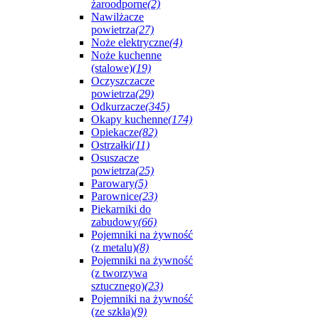
żaroodporne
(2)
Nawilżacze
powietrza
(27)
Noże elektryczne
(4)
Noże kuchenne
(stalowe)
(19)
Oczyszczacze
powietrza
(29)
Odkurzacze
(345)
Okapy kuchenne
(174)
Opiekacze
(82)
Ostrzałki
(11)
Osuszacze
powietrza
(25)
Parowary
(5)
Parownice
(23)
Piekarniki do
zabudowy
(66)
Pojemniki na żywność
(z metalu)
(8)
Pojemniki na żywność
(z tworzywa
sztucznego)
(23)
Pojemniki na żywność
(ze szkła)
(9)