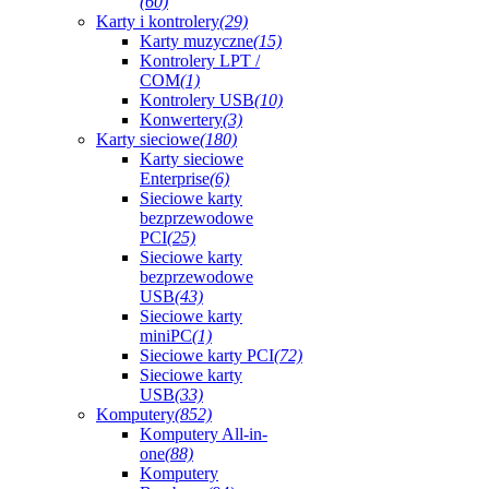
(60)
Karty i kontrolery
(29)
Karty muzyczne
(15)
Kontrolery LPT /
COM
(1)
Kontrolery USB
(10)
Konwertery
(3)
Karty sieciowe
(180)
Karty sieciowe
Enterprise
(6)
Sieciowe karty
bezprzewodowe
PCI
(25)
Sieciowe karty
bezprzewodowe
USB
(43)
Sieciowe karty
miniPC
(1)
Sieciowe karty PCI
(72)
Sieciowe karty
USB
(33)
Komputery
(852)
Komputery All-in-
one
(88)
Komputery