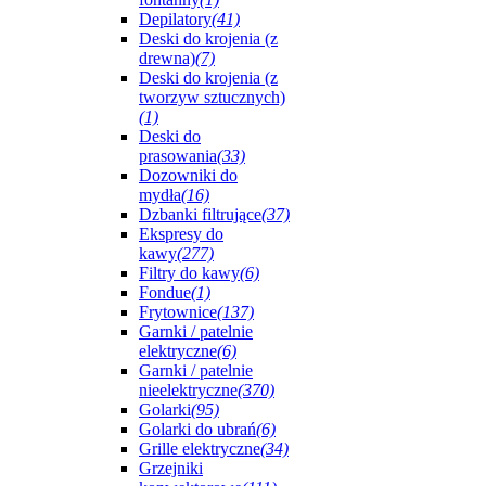
Depilatory
(41)
Deski do krojenia (z
drewna)
(7)
Deski do krojenia (z
tworzyw sztucznych)
(1)
Deski do
prasowania
(33)
Dozowniki do
mydła
(16)
Dzbanki filtrujące
(37)
Ekspresy do
kawy
(277)
Filtry do kawy
(6)
Fondue
(1)
Frytownice
(137)
Garnki / patelnie
elektryczne
(6)
Garnki / patelnie
nieelektryczne
(370)
Golarki
(95)
Golarki do ubrań
(6)
Grille elektryczne
(34)
Grzejniki