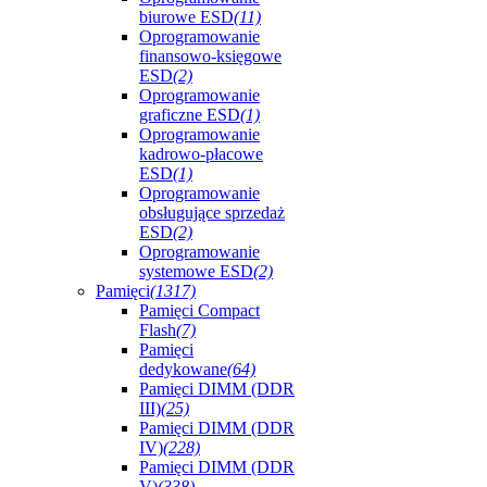
biurowe ESD
(11)
Oprogramowanie
finansowo-księgowe
ESD
(2)
Oprogramowanie
graficzne ESD
(1)
Oprogramowanie
kadrowo-płacowe
ESD
(1)
Oprogramowanie
obsługujące sprzedaż
ESD
(2)
Oprogramowanie
systemowe ESD
(2)
Pamięci
(1317)
Pamięci Compact
Flash
(7)
Pamięci
dedykowane
(64)
Pamięci DIMM (DDR
III)
(25)
Pamięci DIMM (DDR
IV)
(228)
Pamięci DIMM (DDR
V)
(338)