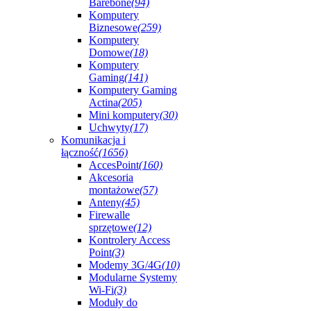
Barebone
(94)
Komputery
Biznesowe
(259)
Komputery
Domowe
(18)
Komputery
Gaming
(141)
Komputery Gaming
Actina
(205)
Mini komputery
(30)
Uchwyty
(17)
Komunikacja i
łączność
(1656)
AccesPoint
(160)
Akcesoria
montażowe
(57)
Anteny
(45)
Firewalle
sprzętowe
(12)
Kontrolery Access
Point
(3)
Modemy 3G/4G
(10)
Modularne Systemy
Wi-Fi
(3)
Moduły do