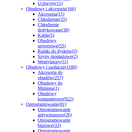
Uchwyty
(15)
Obudowy i akcesoria
(166)
Akcesoria
(15)
Chłodzenie
(35)
Chłodzenie
dedykowane
(38)
Kable
(5)
Obudowy
serwerowe
(55)
Ramki do dysków
(5)
Szyny montażowe
(2)
Wentylatory
(11)
Obudowy i zasilacze
(1180)
Akcesoria do
obudów
(257)
Obudowy do
Miningu
(1)
Obudowy
komputerowe
(922)
Oprogramowanie
(81)
Oprogramowanie
antywirusowe
(26)
Oprogramowanie
biurowe
(33)
Oprogramowanie