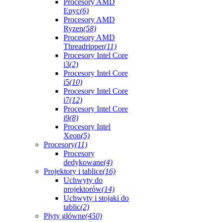
Procesory AMD
Epyc
(6)
Procesory AMD
Ryzen
(58)
Procesory AMD
Threadripper
(11)
Procesory Intel Core
i3
(2)
Procesory Intel Core
i5
(10)
Procesory Intel Core
i7
(12)
Procesory Intel Core
i9
(8)
Procesory Intel
Xeon
(5)
Procesory
(11)
Procesory
dedykowane
(4)
Projektory i tablice
(16)
Uchwyty do
projektorów
(14)
Uchwyty i stojaki do
tablic
(2)
Płyty główne
(450)