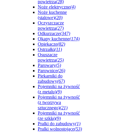
powietrza
(28)
Noże elektryczne
(4)
Noże kuchenne
(stalowe)
(20)
Oczyszczacze
powietrza
(27)
Odkurzacze
(347)
Okapy kuchenne
(174)
Opiekacze
(82)
Ostrzałki
(11)
Osuszacze
powietrza
(25)
Parowary
(5)
Parownice
(26)
Piekarniki do
zabudowy
(67)
Pojemniki na żywność
(z metalu)
(9)
Pojemniki na żywność
(z tworzywa
sztucznego)
(21)
Pojemniki na żywność
(ze szkła)
(9)
Pralki do zabudowy
(1)
Pralki wolnostojące
(53)