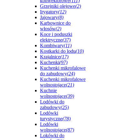
konwektorowe
(111)
Grzejniki olejowe
(2)
Irygatory
(12)
Jajowary
(8)
Karbownice do
włosów
(2)
Koce i poduszki
elektryczne
(37)
Kombiwary
(11)
Kostkarki do lodu
(10)
Krajalnice
(17)
Kuchenki
(97)
Kuchenki mikrofalowe
do zabudowy
(24)
Kuchenki mikrofalowe
wolnostojące
(21)
Kuchnie
wolnostojące
(39)
Lodówki do
zabudowy
(25)
Lodówki
turystyczne
(78)
Lodówki
wolnostojące
(87)
Lokówki do