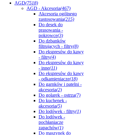
AGD
(7518)
AGD - Akcesoria
(467)
Akcesoria ogólnego
zastosowania
(215)
Do desek do
prasowania -
pokrowce
(3)
Do dzbanków
filtrujących - filtry
(8)
Do ekspresów do kawy
- filtry
(4)
Do ekspresów do kawy
- inne
(11)
Do ekspresów do kawy
- odkamieniacze
(18)
Do garnków i patelni -
akcesoria
(2)
Do golarek - ostrza
(7)
Do kuchenek -
akcesoria
(5)
Do lodówek - filtry
(1)
Do lodówek -
pochłaniacze
zapachów
(1)
Do maszynek do