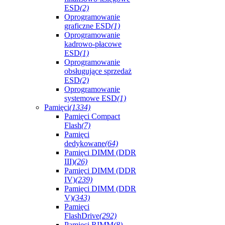
ESD
(2)
Oprogramowanie
graficzne ESD
(1)
Oprogramowanie
kadrowo-płacowe
ESD
(1)
Oprogramowanie
obsługujące sprzedaż
ESD
(2)
Oprogramowanie
systemowe ESD
(1)
Pamięci
(1334)
Pamięci Compact
Flash
(7)
Pamięci
dedykowane
(64)
Pamięci DIMM (DDR
III)
(26)
Pamięci DIMM (DDR
IV)
(239)
Pamięci DIMM (DDR
V)
(343)
Pamięci
FlashDrive
(292)
Pamięci RIMM
(8)