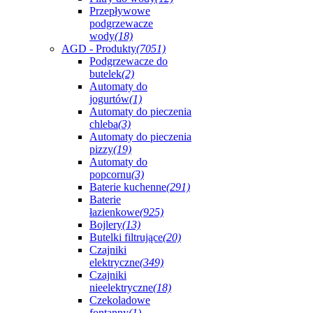
Przepływowe
podgrzewacze
wody
(18)
AGD - Produkty
(7051)
Podgrzewacze do
butelek
(2)
Automaty do
jogurtów
(1)
Automaty do pieczenia
chleba
(3)
Automaty do pieczenia
pizzy
(19)
Automaty do
popcornu
(3)
Baterie kuchenne
(291)
Baterie
łazienkowe
(925)
Bojlery
(13)
Butelki filtrujące
(20)
Czajniki
elektryczne
(349)
Czajniki
nieelektryczne
(18)
Czekoladowe
fontanny
(1)