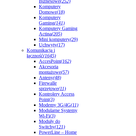
Biznesowe
(252)
Komputery
Domowe
(18)
Komputery
Gaming
(141)
Komputery Gaming
Actina
(205)
Mini komputery
(29)
Uchwyty
(17)
Komunikacja i
łączność
(1645)
AccesPoint
(162)
Akcesoria
montażowe
(57)
Anteny
(48)
Firewalle
sprzętowe
(11)
Kontrolery Access
Point
(3)
Modemy 3G/4G
(11)
Modularne Systemy
Wi-Fi
(3)
Moduły do
Switchy
(121)
PowerLine – Home