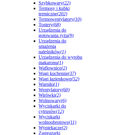
Szybkowary
(22)
Termosy i kubki
termiczne
(202)
Termowentylatory
(10)
Tostery
(68)
Urządzenia do
gotowania ryżu
(9)
Urządzenia do
smażenia
naleśników
(1)
Urządzenia do wyrobu
makaronu
(1)
Waflownice
(2)
Wagi kuchenne
(37)
Wagi łazienkowe
(52)
Warniki
(1)
Wentylatory
(60)
Wirówki
(2)
Wolnowary
(6)
Wyciskarki do
cytrusów
(12)
Wyciskarki
wolnoobrotowe
(11)
Wypiekacze
(2)
Zamrażarki