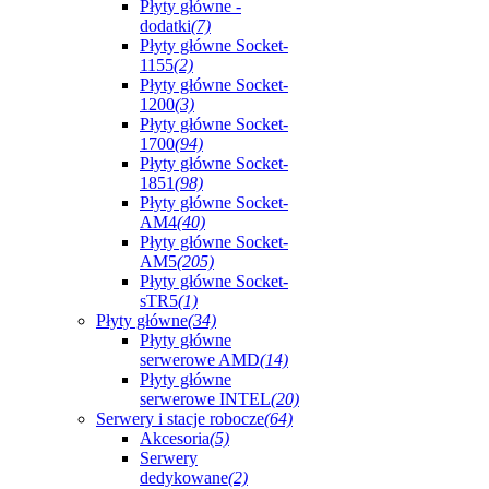
Płyty główne -
dodatki
(7)
Płyty główne Socket-
1155
(2)
Płyty główne Socket-
1200
(3)
Płyty główne Socket-
1700
(94)
Płyty główne Socket-
1851
(98)
Płyty główne Socket-
AM4
(40)
Płyty główne Socket-
AM5
(205)
Płyty główne Socket-
sTR5
(1)
Płyty główne
(34)
Płyty główne
serwerowe AMD
(14)
Płyty główne
serwerowe INTEL
(20)
Serwery i stacje robocze
(64)
Akcesoria
(5)
Serwery
dedykowane
(2)