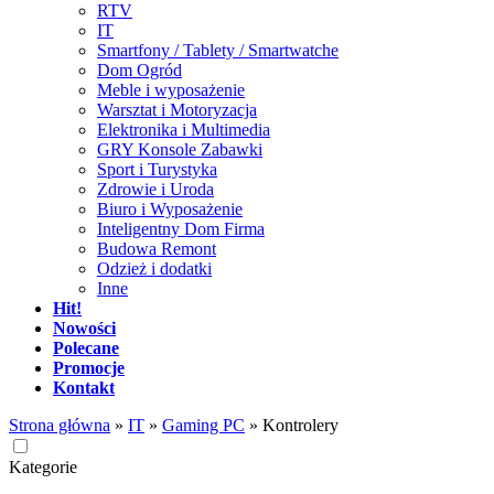
RTV
IT
Smartfony / Tablety / Smartwatche
Dom Ogród
Meble i wyposażenie
Warsztat i Motoryzacja
Elektronika i Multimedia
GRY Konsole Zabawki
Sport i Turystyka
Zdrowie i Uroda
Biuro i Wyposażenie
Inteligentny Dom Firma
Budowa Remont
Odzież i dodatki
Inne
Hit!
Nowości
Polecane
Promocje
Kontakt
Strona główna
»
IT
»
Gaming PC
»
Kontrolery
Kategorie