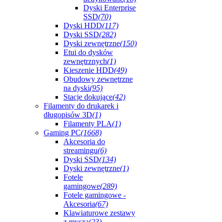
Dyski Enterprise
SSD
(70)
Dyski HDD
(117)
Dyski SSD
(282)
Dyski zewnętrzne
(150)
Etui do dysków
zewnętrznych
(1)
Kieszenie HDD
(49)
Obudowy zewnętrzne
na dyski
(95)
Stacje dokujące
(42)
Filamenty do drukarek i
długopisów 3D
(1)
Filamenty PLA
(1)
Gaming PC
(1668)
Akcesoria do
streamingu
(6)
Dyski SSD
(134)
Dyski zewnętrzne
(1)
Fotele
gamingowe
(289)
Fotele gamingowe -
Akcesoria
(67)
Klawiaturowe zestawy
z myszą
(23)