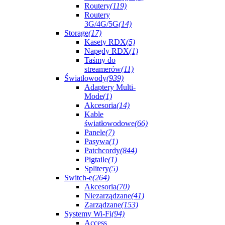
Routery
(119)
Routery
3G/4G/5G
(14)
Storage
(17)
Kasety RDX
(5)
Napędy RDX
(1)
Taśmy do
streamerów
(11)
Światłowody
(939)
Adaptery Multi-
Mode
(1)
Akcesoria
(14)
Kable
światłowodowe
(66)
Panele
(7)
Pasywa
(1)
Patchcordy
(844)
Pigtaile
(1)
Splitery
(5)
Switch-e
(264)
Akcesoria
(70)
Niezarządzane
(41)
Zarządzane
(153)
Systemy Wi-Fi
(94)
Access