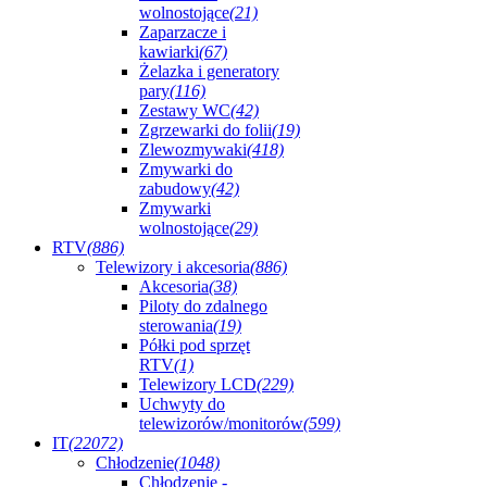
wolnostojące
(21)
Zaparzacze i
kawiarki
(67)
Żelazka i generatory
pary
(116)
Zestawy WC
(42)
Zgrzewarki do folii
(19)
Zlewozmywaki
(418)
Zmywarki do
zabudowy
(42)
Zmywarki
wolnostojące
(29)
RTV
(886)
Telewizory i akcesoria
(886)
Akcesoria
(38)
Piloty do zdalnego
sterowania
(19)
Półki pod sprzęt
RTV
(1)
Telewizory LCD
(229)
Uchwyty do
telewizorów/monitorów
(599)
IT
(22072)
Chłodzenie
(1048)
Chłodzenie -