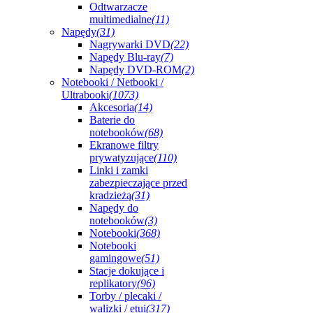
Odtwarzacze
multimedialne
(11)
Napędy
(31)
Nagrywarki DVD
(22)
Napędy Blu-ray
(7)
Napędy DVD-ROM
(2)
Notebooki / Netbooki /
Ultrabooki
(1073)
Akcesoria
(14)
Baterie do
notebooków
(68)
Ekranowe filtry
prywatyzujące
(110)
Linki i zamki
zabezpieczające przed
kradzieżą
(31)
Napędy do
notebooków
(3)
Notebooki
(368)
Notebooki
gamingowe
(51)
Stacje dokujące i
replikatory
(96)
Torby / plecaki /
walizki / etui
(317)