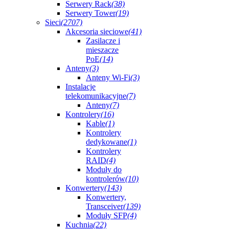
Serwery Rack
(38)
Serwery Tower
(19)
Sieci
(2707)
Akcesoria sieciowe
(41)
Zasilacze i
mieszacze
PoE
(14)
Anteny
(3)
Anteny Wi-Fi
(3)
Instalacje
telekomunikacyjne
(7)
Anteny
(7)
Kontrolery
(16)
Kable
(1)
Kontrolery
dedykowane
(1)
Kontrolery
RAID
(4)
Moduły do
kontrolerów
(10)
Konwertery
(143)
Konwertery,
Transceiver
(139)
Moduły SFP
(4)
Kuchnia
(22)