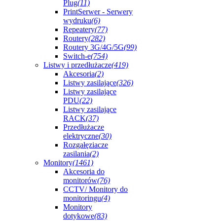
Plug
(11)
PrintSerwer - Serwery
wydruku
(6)
Repeatery
(77)
Routery
(282)
Routery 3G/4G/5G
(99)
Switch-e
(754)
Listwy i przedłużacze
(419)
Akcesoria
(2)
Listwy zasilające
(326)
Listwy zasilające
PDU
(22)
Listwy zasilające
RACK
(37)
Przedłużacze
elektryczne
(30)
Rozgałęziacze
zasilania
(2)
Monitory
(1461)
Akcesoria do
monitorów
(76)
CCTV/ Monitory do
monitoringu
(4)
Monitory
dotykowe
(83)