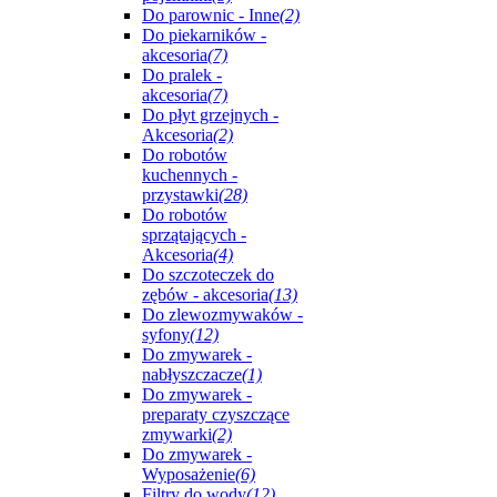
Do parownic - Inne
(2)
Do piekarników -
akcesoria
(7)
Do pralek -
akcesoria
(7)
Do płyt grzejnych -
Akcesoria
(2)
Do robotów
kuchennych -
przystawki
(28)
Do robotów
sprzątających -
Akcesoria
(4)
Do szczoteczek do
zębów - akcesoria
(13)
Do zlewozmywaków -
syfony
(12)
Do zmywarek -
nabłyszczacze
(1)
Do zmywarek -
preparaty czyszczące
zmywarki
(2)
Do zmywarek -
Wyposażenie
(6)
Filtry do wody
(12)