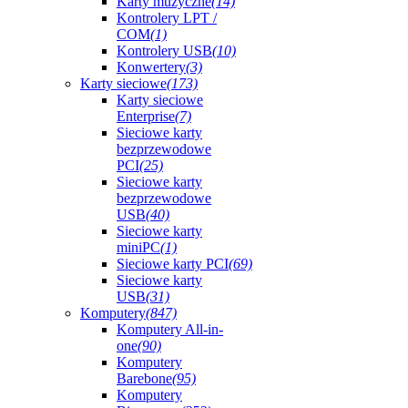
Karty muzyczne
(14)
Kontrolery LPT /
COM
(1)
Kontrolery USB
(10)
Konwertery
(3)
Karty sieciowe
(173)
Karty sieciowe
Enterprise
(7)
Sieciowe karty
bezprzewodowe
PCI
(25)
Sieciowe karty
bezprzewodowe
USB
(40)
Sieciowe karty
miniPC
(1)
Sieciowe karty PCI
(69)
Sieciowe karty
USB
(31)
Komputery
(847)
Komputery All-in-
one
(90)
Komputery
Barebone
(95)
Komputery