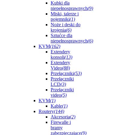
Kubki dla
niepełnosprawnych
(9)
Miski, talerze i
pojemniki
(1)
Noże i deski do
krojenia
(6)
Sztućce dla
niepełnosprawnych
(6)
KVM
(162)
Extendery
konsoli
(13)
Extendery
Video
(88)
Przełączniki
(53)
Przełączniki
LCD
(3)
Przełączniki
video
(5)
KVM
(1)
Kable
(1)
Routery
(144)
Akcesoria
(2)
Firewalle i
bramy
zabezpieczające
(9)