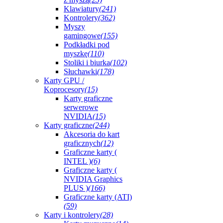
Klawiatury
(241)
Kontrolery
(362)
Myszy
gamingowe
(155)
Podkładki pod
myszkę
(110)
Stoliki i biurka
(102)
Słuchawki
(178)
Karty GPU /
Koprocesory
(15)
Karty graficzne
serwerowe
NVIDIA
(15)
Karty graficzne
(244)
Akcesoria do kart
graficznych
(12)
Graficzne karty (
INTEL )
(6)
Graficzne karty (
NVIDIA Graphics
PLUS )
(166)
Graficzne karty (ATI)
(59)
Karty i kontrolery
(28)