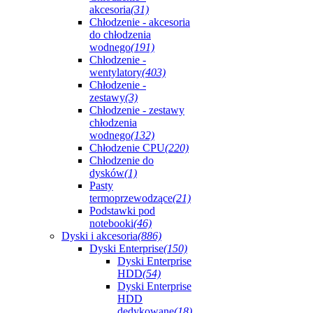
akcesoria
(31)
Chłodzenie - akcesoria
do chłodzenia
wodnego
(191)
Chłodzenie -
wentylatory
(403)
Chłodzenie -
zestawy
(3)
Chłodzenie - zestawy
chłodzenia
wodnego
(132)
Chłodzenie CPU
(220)
Chłodzenie do
dysków
(1)
Pasty
termoprzewodzące
(21)
Podstawki pod
notebooki
(46)
Dyski i akcesoria
(886)
Dyski Enterprise
(150)
Dyski Enterprise
HDD
(54)
Dyski Enterprise
HDD
dedykowane
(18)