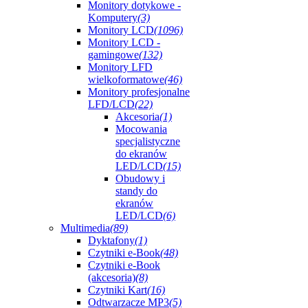
Monitory dotykowe -
Komputery
(3)
Monitory LCD
(1096)
Monitory LCD -
gamingowe
(132)
Monitory LFD
wielkoformatowe
(46)
Monitory profesjonalne
LFD/LCD
(22)
Akcesoria
(1)
Mocowania
specjalistyczne
do ekranów
LED/LCD
(15)
Obudowy i
standy do
ekranów
LED/LCD
(6)
Multimedia
(89)
Dyktafony
(1)
Czytniki e-Book
(48)
Czytniki e-Book
(akcesoria)
(8)
Czytniki Kart
(16)
Odtwarzacze MP3
(5)