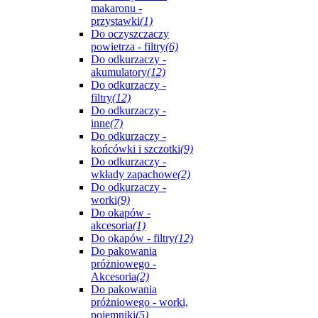
makaronu -
przystawki
(1)
Do oczyszczaczy
powietrza - filtry
(6)
Do odkurzaczy -
akumulatory
(12)
Do odkurzaczy -
filtry
(12)
Do odkurzaczy -
inne
(7)
Do odkurzaczy -
końcówki i szczotki
(9)
Do odkurzaczy -
wkłady zapachowe
(2)
Do odkurzaczy -
worki
(9)
Do okapów -
akcesoria
(1)
Do okapów - filtry
(12)
Do pakowania
próżniowego -
Akcesoria
(2)
Do pakowania
próżniowego - worki,
pojemniki
(5)