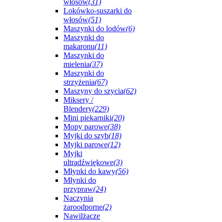
włosów
(31)
Lokówko-suszarki do
włosów
(51)
Maszynki do lodów
(6)
Maszynki do
makaronu
(11)
Maszynki do
mielenia
(37)
Maszynki do
strzyżenia
(67)
Maszyny do szycia
(62)
Miksery /
Blendery
(229)
Mini piekarniki
(20)
Mopy parowe
(38)
Myjki do szyb
(18)
Myjki parowe
(12)
Myjki
ultradźwiękowe
(3)
Młynki do kawy
(56)
Młynki do
przypraw
(24)
Naczynia
żaroodporne
(2)
Nawilżacze