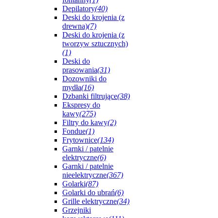
Depilatory
(40)
Deski do krojenia (z
drewna)
(7)
Deski do krojenia (z
tworzyw sztucznych)
(1)
Deski do
prasowania
(31)
Dozowniki do
mydła
(16)
Dzbanki filtrujące
(38)
Ekspresy do
kawy
(275)
Filtry do kawy
(2)
Fondue
(1)
Frytownice
(134)
Garnki / patelnie
elektryczne
(6)
Garnki / patelnie
nieelektryczne
(367)
Golarki
(87)
Golarki do ubrań
(6)
Grille elektryczne
(34)
Grzejniki