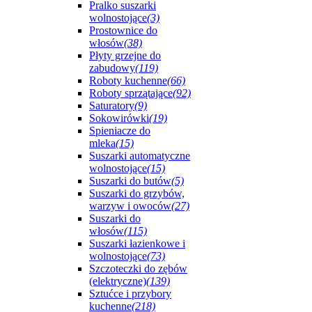
Pralko suszarki
wolnostojące
(3)
Prostownice do
włosów
(38)
Płyty grzejne do
zabudowy
(119)
Roboty kuchenne
(66)
Roboty sprzątające
(92)
Saturatory
(9)
Sokowirówki
(19)
Spieniacze do
mleka
(15)
Suszarki automatyczne
wolnostojące
(15)
Suszarki do butów
(5)
Suszarki do grzybów,
warzyw i owoców
(27)
Suszarki do
włosów
(115)
Suszarki łazienkowe i
wolnostojące
(73)
Szczoteczki do zębów
(elektryczne)
(139)
Sztućce i przybory
kuchenne
(218)