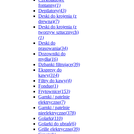
fontanny
(1)
Depilatory
(43)
Deski do krojenia (z
drewna)
(7)
Deski do krojenia (z
tworzyw sztucznych)
(1)
Deski do
prasowania
(34)
Dozowniki do
mydła
(16)
Dzbanki filtrujące
(39)
Ekspresy do
kawy
(314)
Filtry do kawy
(4)
Fondue
(1)
Frytownice
(153)
Garnki / patelnie
elektryczne
(7)
Garnki / patelnie
nieelektryczne
(378)
Golarki
(110)
Golarki do ubrań
(6)
Grille elektryczne
(39)