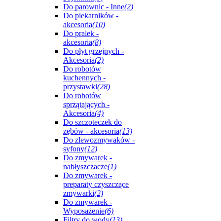
Do parownic - Inne
(2)
Do piekarników -
akcesoria
(10)
Do pralek -
akcesoria
(8)
Do płyt grzejnych -
Akcesoria
(2)
Do robotów
kuchennych -
przystawki
(28)
Do robotów
sprzątających -
Akcesoria
(4)
Do szczoteczek do
zębów - akcesoria
(13)
Do zlewozmywaków -
syfony
(12)
Do zmywarek -
nabłyszczacze
(1)
Do zmywarek -
preparaty czyszczące
zmywarki
(2)
Do zmywarek -
Wyposażenie
(6)
Filtry do wody
(13)