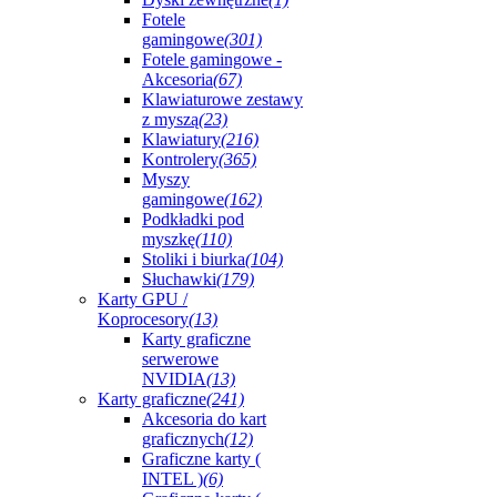
Fotele
gamingowe
(301)
Fotele gamingowe -
Akcesoria
(67)
Klawiaturowe zestawy
z myszą
(23)
Klawiatury
(216)
Kontrolery
(365)
Myszy
gamingowe
(162)
Podkładki pod
myszkę
(110)
Stoliki i biurka
(104)
Słuchawki
(179)
Karty GPU /
Koprocesory
(13)
Karty graficzne
serwerowe
NVIDIA
(13)
Karty graficzne
(241)
Akcesoria do kart
graficznych
(12)
Graficzne karty (
INTEL )
(6)