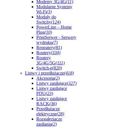
Modemy 3G/4G
(11)
Modularne Systemy
Wi-Fi
(3)
Moduły do
Switchy
(124)
PowerLine – Home
Plug
(10)
PrintSerwer - Serwery
wydruku
(7)
Repeatery
(81)
Routery
(334)
Routery
3G/4G/5G
(111)
Switch-e
(820)
Listwy i przedłużacze
(418)
Akcesoria
(2)
Listwy zasilające
(327)
Listwy zasilające
PDU
(23)
Listwy zasilające
RACK
(36)
Przedłużacze
elektryczne
(28)
Rozgałęziacze
zasilania
(2)