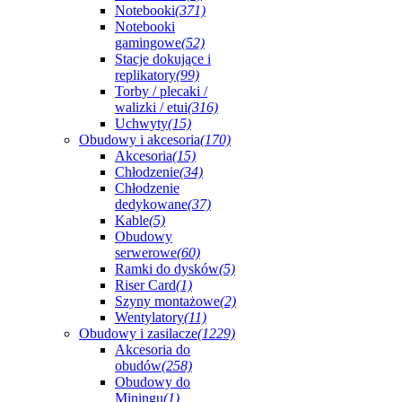
Notebooki
(371)
Notebooki
gamingowe
(52)
Stacje dokujące i
replikatory
(99)
Torby / plecaki /
walizki / etui
(316)
Uchwyty
(15)
Obudowy i akcesoria
(170)
Akcesoria
(15)
Chłodzenie
(34)
Chłodzenie
dedykowane
(37)
Kable
(5)
Obudowy
serwerowe
(60)
Ramki do dysków
(5)
Riser Card
(1)
Szyny montażowe
(2)
Wentylatory
(11)
Obudowy i zasilacze
(1229)
Akcesoria do
obudów
(258)
Obudowy do
Miningu
(1)