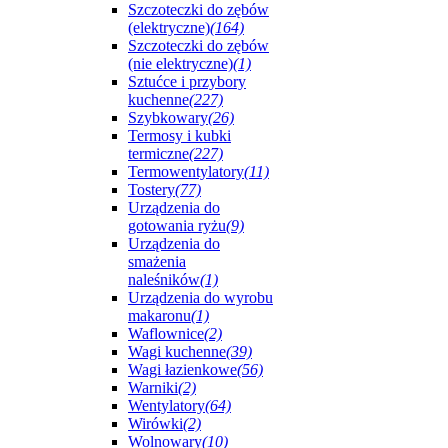
Szczoteczki do zębów
(elektryczne)
(164)
Szczoteczki do zębów
(nie elektryczne)
(1)
Sztućce i przybory
kuchenne
(227)
Szybkowary
(26)
Termosy i kubki
termiczne
(227)
Termowentylatory
(11)
Tostery
(77)
Urządzenia do
gotowania ryżu
(9)
Urządzenia do
smażenia
naleśników
(1)
Urządzenia do wyrobu
makaronu
(1)
Waflownice
(2)
Wagi kuchenne
(39)
Wagi łazienkowe
(56)
Warniki
(2)
Wentylatory
(64)
Wirówki
(2)
Wolnowary
(10)