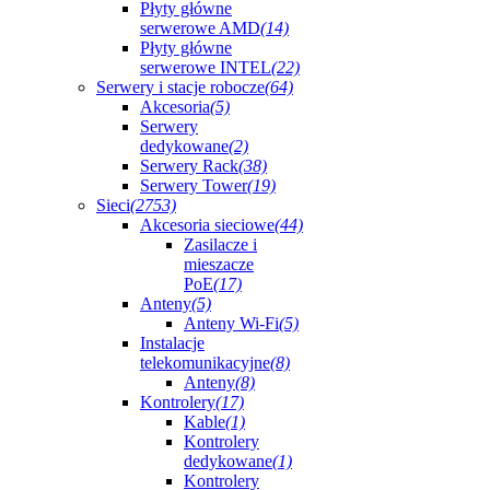
Płyty główne
serwerowe AMD
(14)
Płyty główne
serwerowe INTEL
(22)
Serwery i stacje robocze
(64)
Akcesoria
(5)
Serwery
dedykowane
(2)
Serwery Rack
(38)
Serwery Tower
(19)
Sieci
(2753)
Akcesoria sieciowe
(44)
Zasilacze i
mieszacze
PoE
(17)
Anteny
(5)
Anteny Wi-Fi
(5)
Instalacje
telekomunikacyjne
(8)
Anteny
(8)
Kontrolery
(17)
Kable
(1)
Kontrolery
dedykowane
(1)
Kontrolery