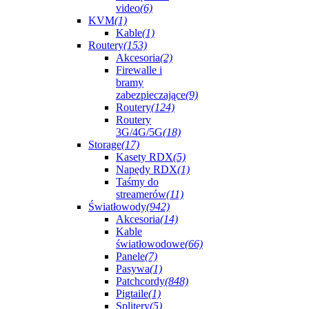
video
(6)
KVM
(1)
Kable
(1)
Routery
(153)
Akcesoria
(2)
Firewalle i
bramy
zabezpieczające
(9)
Routery
(124)
Routery
3G/4G/5G
(18)
Storage
(17)
Kasety RDX
(5)
Napędy RDX
(1)
Taśmy do
streamerów
(11)
Światłowody
(942)
Akcesoria
(14)
Kable
światłowodowe
(66)
Panele
(7)
Pasywa
(1)
Patchcordy
(848)
Pigtaile
(1)
Splitery
(5)