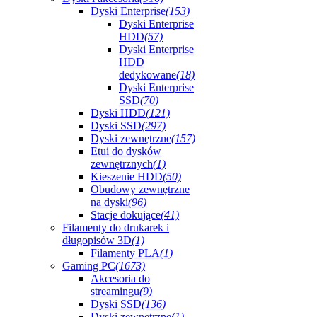
Dyski Enterprise
(153)
Dyski Enterprise
HDD
(57)
Dyski Enterprise
HDD
dedykowane
(18)
Dyski Enterprise
SSD
(70)
Dyski HDD
(121)
Dyski SSD
(297)
Dyski zewnętrzne
(157)
Etui do dysków
zewnętrznych
(1)
Kieszenie HDD
(50)
Obudowy zewnętrzne
na dyski
(96)
Stacje dokujące
(41)
Filamenty do drukarek i
długopisów 3D
(1)
Filamenty PLA
(1)
Gaming PC
(1673)
Akcesoria do
streamingu
(9)
Dyski SSD
(136)
Dyski zewnętrzne
(1)