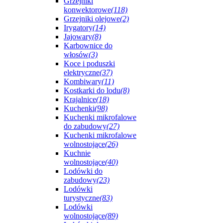
Grzejniki
konwektorowe
(118)
Grzejniki olejowe
(2)
Irygatory
(14)
Jajowary
(8)
Karbownice do
włosów
(3)
Koce i poduszki
elektryczne
(37)
Kombiwary
(11)
Kostkarki do lodu
(8)
Krajalnice
(18)
Kuchenki
(98)
Kuchenki mikrofalowe
do zabudowy
(27)
Kuchenki mikrofalowe
wolnostojące
(26)
Kuchnie
wolnostojące
(40)
Lodówki do
zabudowy
(23)
Lodówki
turystyczne
(83)
Lodówki
wolnostojące
(89)