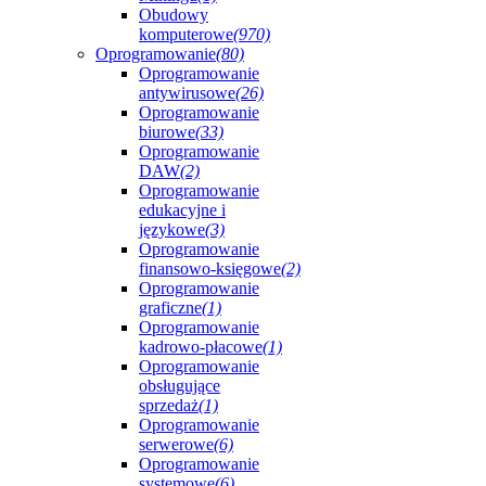
Obudowy
komputerowe
(970)
Oprogramowanie
(80)
Oprogramowanie
antywirusowe
(26)
Oprogramowanie
biurowe
(33)
Oprogramowanie
DAW
(2)
Oprogramowanie
edukacyjne i
językowe
(3)
Oprogramowanie
finansowo-księgowe
(2)
Oprogramowanie
graficzne
(1)
Oprogramowanie
kadrowo-płacowe
(1)
Oprogramowanie
obsługujące
sprzedaż
(1)
Oprogramowanie
serwerowe
(6)
Oprogramowanie
systemowe
(6)