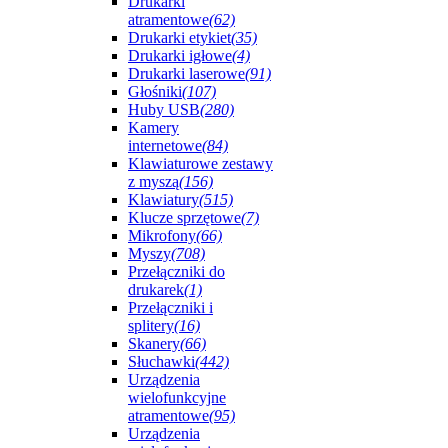
Drukarki
atramentowe
(62)
Drukarki etykiet
(35)
Drukarki igłowe
(4)
Drukarki laserowe
(91)
Głośniki
(107)
Huby USB
(280)
Kamery
internetowe
(84)
Klawiaturowe zestawy
z myszą
(156)
Klawiatury
(515)
Klucze sprzętowe
(7)
Mikrofony
(66)
Myszy
(708)
Przełączniki do
drukarek
(1)
Przełączniki i
splitery
(16)
Skanery
(66)
Słuchawki
(442)
Urządzenia
wielofunkcyjne
atramentowe
(95)
Urządzenia