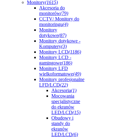
Monitory
(1615)
Akcesoria do
monitorów
(79)
CCTV/ Monitory do
monitoringu
(4)
Monitory
dotykowe
(87)
Monitory dotykowe -
Komputery
(3)
Monitory LCD
(1186)
Monitory LCD -
gamingowe
(186)
Monitory LFD
wielkoformatowe
(49)
Monitory profesjonalne
LFD/LCD
(22)
Akcesoria
(1)
Mocowania
specjalistyczne
do ekranów
LED/LCD
(15)
Obudowy i
standy do
ekranów
LED/LCD
(6)