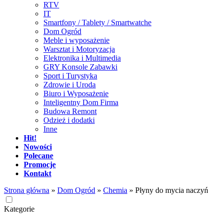
RTV
IT
Smartfony / Tablety / Smartwatche
Dom Ogród
Meble i wyposażenie
Warsztat i Motoryzacja
Elektronika i Multimedia
GRY Konsole Zabawki
Sport i Turystyka
Zdrowie i Uroda
Biuro i Wyposażenie
Inteligentny Dom Firma
Budowa Remont
Odzież i dodatki
Inne
Hit!
Nowości
Polecane
Promocje
Kontakt
Strona główna
»
Dom Ogród
»
Chemia
»
Płyny do mycia naczyń
Kategorie