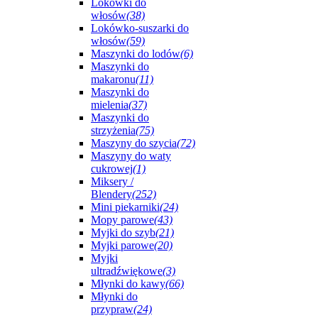
Lokówki do
włosów
(38)
Lokówko-suszarki do
włosów
(59)
Maszynki do lodów
(6)
Maszynki do
makaronu
(11)
Maszynki do
mielenia
(37)
Maszynki do
strzyżenia
(75)
Maszyny do szycia
(72)
Maszyny do waty
cukrowej
(1)
Miksery /
Blendery
(252)
Mini piekarniki
(24)
Mopy parowe
(43)
Myjki do szyb
(21)
Myjki parowe
(20)
Myjki
ultradźwiękowe
(3)
Młynki do kawy
(66)
Młynki do
przypraw
(24)