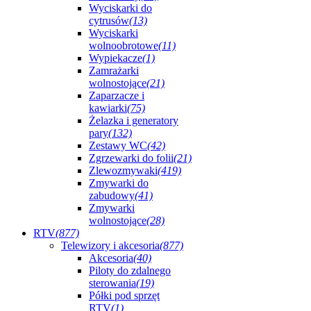
Wyciskarki do
cytrusów
(13)
Wyciskarki
wolnoobrotowe
(11)
Wypiekacze
(1)
Zamrażarki
wolnostojące
(21)
Zaparzacze i
kawiarki
(75)
Żelazka i generatory
pary
(132)
Zestawy WC
(42)
Zgrzewarki do folii
(21)
Zlewozmywaki
(419)
Zmywarki do
zabudowy
(41)
Zmywarki
wolnostojące
(28)
RTV
(877)
Telewizory i akcesoria
(877)
Akcesoria
(40)
Piloty do zdalnego
sterowania
(19)
Półki pod sprzęt
RTV
(1)