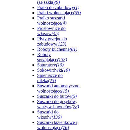
(ze szkła)
(9)
Pralki do zabudowy
(1)
Pralki wolnostojące
(55)
Pralko suszarki
wolnostojące
(4)
Prostownice do
włosów
(45)
Płyty grzejne do
zabudowy
(123)
Roboty kuchenne
(81)
Roboty
sprzątające
(133)
Saturatory
(10)
Sokowirówki
(19)
Spieniacze do
mleka
(23)
Suszarki automatyczne
wolnostojące
(15)
Suszarki do butów
(5)
Suszarki do grzybów,
warzyw i owoców
(28)
Suszarki do
włosów
(136)
Suszarki łazienkowe i
wolnostojące
(76)