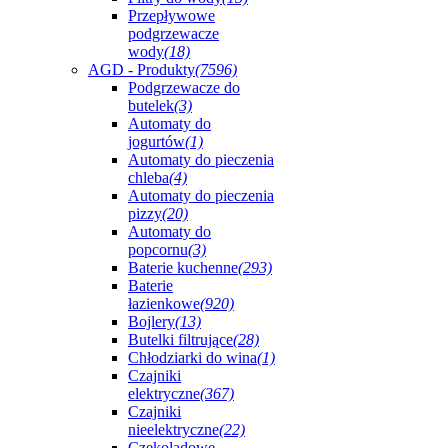
Przepływowe
podgrzewacze
wody
(18)
AGD - Produkty
(7596)
Podgrzewacze do
butelek
(3)
Automaty do
jogurtów
(1)
Automaty do pieczenia
chleba
(4)
Automaty do pieczenia
pizzy
(20)
Automaty do
popcornu
(3)
Baterie kuchenne
(293)
Baterie
łazienkowe
(920)
Bojlery
(13)
Butelki filtrujące
(28)
Chłodziarki do wina
(1)
Czajniki
elektryczne
(367)
Czajniki
nieelektryczne
(22)
Czekoladowe