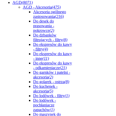
AGD
(8071)
AGD - Akcesoria
(475)
Akcesoria ogólnego
zastosowania
(216)
Do desek do
prasowania -
pokrowce
(2)
Do dzbanków
filtrujących - filtry
(8)
Do ekspresów do kawy
- filtry
(4)
Do ekspresów do kawy
- inne
(11)
Do ekspresów do kawy
- odkamieniacze
(21)
Do garnków i patelni -
akcesoria
(2)
Do golarek - ostrza
(8)
Do kuchenek -
akcesoria
(5)
Do lodówek - filtry
(1)
Do lodówek -
pochłaniacze
zapachów
(1)
Do maszynek do