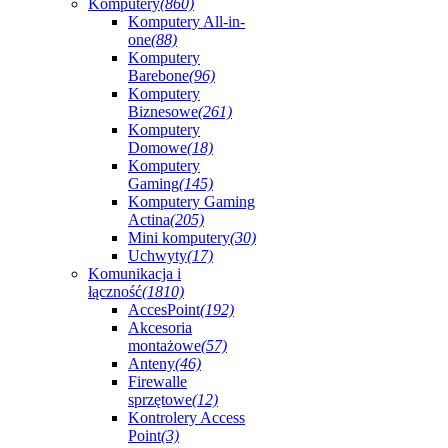
Komputery
(860)
Komputery All-in-
one
(88)
Komputery
Barebone
(96)
Komputery
Biznesowe
(261)
Komputery
Domowe
(18)
Komputery
Gaming
(145)
Komputery Gaming
Actina
(205)
Mini komputery
(30)
Uchwyty
(17)
Komunikacja i
łączność
(1810)
AccesPoint
(192)
Akcesoria
montażowe
(57)
Anteny
(46)
Firewalle
sprzętowe
(12)
Kontrolery Access
Point
(3)