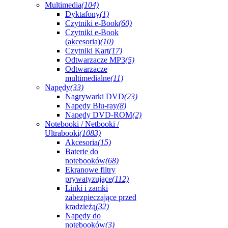
Multimedia
(104)
Dyktafony
(1)
Czytniki e-Book
(60)
Czytniki e-Book
(akcesoria)
(10)
Czytniki Kart
(17)
Odtwarzacze MP3
(5)
Odtwarzacze
multimedialne
(11)
Napędy
(33)
Nagrywarki DVD
(23)
Napędy Blu-ray
(8)
Napędy DVD-ROM
(2)
Notebooki / Netbooki /
Ultrabooki
(1083)
Akcesoria
(15)
Baterie do
notebooków
(68)
Ekranowe filtry
prywatyzujące
(112)
Linki i zamki
zabezpieczające przed
kradzieżą
(32)
Napędy do
notebooków
(3)