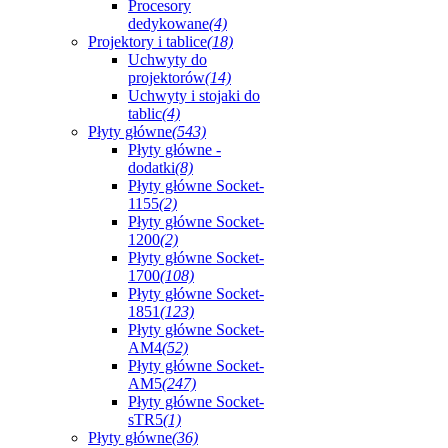
Procesory
dedykowane
(4)
Projektory i tablice
(18)
Uchwyty do
projektorów
(14)
Uchwyty i stojaki do
tablic
(4)
Płyty główne
(543)
Płyty główne -
dodatki
(8)
Płyty główne Socket-
1155
(2)
Płyty główne Socket-
1200
(2)
Płyty główne Socket-
1700
(108)
Płyty główne Socket-
1851
(123)
Płyty główne Socket-
AM4
(52)
Płyty główne Socket-
AM5
(247)
Płyty główne Socket-
sTR5
(1)
Płyty główne
(36)