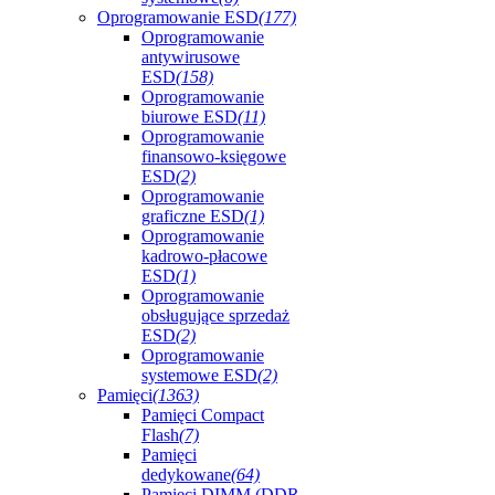
Oprogramowanie ESD
(177)
Oprogramowanie
antywirusowe
ESD
(158)
Oprogramowanie
biurowe ESD
(11)
Oprogramowanie
finansowo-księgowe
ESD
(2)
Oprogramowanie
graficzne ESD
(1)
Oprogramowanie
kadrowo-płacowe
ESD
(1)
Oprogramowanie
obsługujące sprzedaż
ESD
(2)
Oprogramowanie
systemowe ESD
(2)
Pamięci
(1363)
Pamięci Compact
Flash
(7)
Pamięci
dedykowane
(64)
Pamięci DIMM (DDR