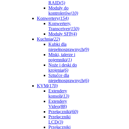
RAID
(5)
Moduły do
kontrolerów
(10)
Konwertery
(154)
Konwertery,
Transceiver
(150)
Moduły SFP
(4)
Kuchnia
(22)
Kubki dla
niepełnosprawnych
(9)
Miski, talerze i
pojemniki
(1)
Noże i deski do
krojenia
(6)
Sztućce dla
niepełnosprawnych
(6)
KVM
(170)
Extendery
konsoli
(13)
Extendery
Video
(88)
Przełączniki
(60)
Przełączniki
LCD
(3)
Przełączniki