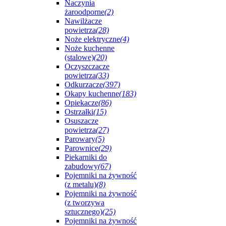
Naczynia
żaroodporne
(2)
Nawilżacze
powietrza
(28)
Noże elektryczne
(4)
Noże kuchenne
(stalowe)
(20)
Oczyszczacze
powietrza
(33)
Odkurzacze
(397)
Okapy kuchenne
(183)
Opiekacze
(86)
Ostrzałki
(15)
Osuszacze
powietrza
(27)
Parowary
(5)
Parownice
(29)
Piekarniki do
zabudowy
(67)
Pojemniki na żywność
(z metalu)
(8)
Pojemniki na żywność
(z tworzywa
sztucznego)
(25)
Pojemniki na żywność