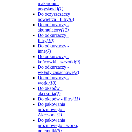
makaronu -
przystawki
(1)
Do oczyszczaczy
powietrza - filtry
(6)
Do odkurzaczy -
akumulatory
(12)
Do odkurzaczy -
filtry
(10)
Do odkurzaczy -
inne
(7)
Do odkurzaczy -
końcówki i szczotki
(9)
Do odkurzaczy -
wkłady zapachowe
(2)
Do odkurzaczy -
worki
(10)
Do okapów -
akcesoria
(2)
Do okapów - filtry
(11)
Do pakowania
próżniowego -
Akcesoria
(2)
Do pakowania
próżniowego - worki,
pojemniki
(5)