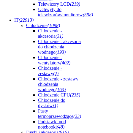
Telewizory LCD
(219)
Uchwyty do
telewizorów/monitorów
(598)
IT
(22913)
Chłodzenie
(1098)
Chłodzenie -
akcesoria
(31)
Chłodzenie - akcesoria
do chłodzenia
wodnego
(193)
Chłodzenie -
wentylatory
(402)
Chłodzenie -
zestawy
(2)
Chłodzenie - zestawy
chłodzenia
wodnego
(163)
Chłodzenie CPU
(235)
Chłodzenie do
dysków
(1)
Pasty
termoprzewodzące
(23)
Podstawki pod
notebooki
(48)
Dyski i akcesoria
(916)