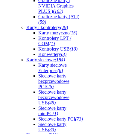
Graficzne karty (
NVIDIA Graphics
PLUS )
(163)
Graficzne karty (ATI)
(59)
Karty i kontrolery
(29)
Karty muzyczne
(15)
Kontrolery LPT /
COM
(1)
Kontrolery USB
(10)
Konwertery
(3)
Karty sieciowe
(184)
Karty sieciowe
Enterprise
(6)
Sieciowe karty
bezprzewodowe
PCI
(26)
Sieciowe karty
bezprzewodowe
USB
(45)
Sieciowe karty
miniPC
(1)
Sieciowe karty PCI
(73)
Sieciowe karty
USB
(33)