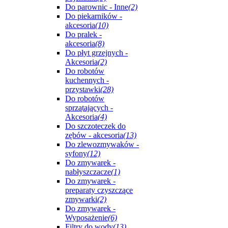
Do parownic - Inne
(2)
Do piekarników -
akcesoria
(10)
Do pralek -
akcesoria
(8)
Do płyt grzejnych -
Akcesoria
(2)
Do robotów
kuchennych -
przystawki
(28)
Do robotów
sprzątających -
Akcesoria
(4)
Do szczoteczek do
zębów - akcesoria
(13)
Do zlewozmywaków -
syfony
(12)
Do zmywarek -
nabłyszczacze
(1)
Do zmywarek -
preparaty czyszczące
zmywarki
(2)
Do zmywarek -
Wyposażenie
(6)
Filtry do wody
(13)