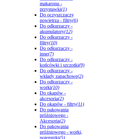
makaronu -
przystawki
(1)
Do oczyszczaczy
powietrza - filtry
(6)
Do odkurzaczy -
akumulatory
(12)
Do odkurzaczy -
filtry
(10)
Do odkurzaczy -
inne
(7)
Do odkurzaczy -
końcówki i szczotki
(9)
Do odkurzaczy -
wkłady zapachowe
(2)
Do odkurzaczy -
worki
(10)
Do okapów -
akcesoria
(2)
Do okapów - filtry
(11)
Do pakowania
próżniowego -
Akcesoria
(2)
Do pakowania
próżniowego - worki,
pojemniki
(5)