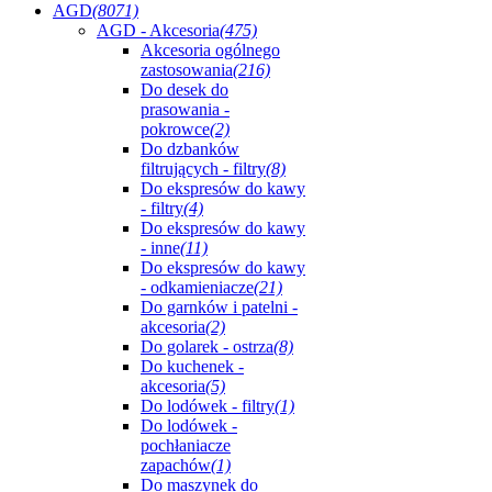
AGD
(8071)
AGD - Akcesoria
(475)
Akcesoria ogólnego
zastosowania
(216)
Do desek do
prasowania -
pokrowce
(2)
Do dzbanków
filtrujących - filtry
(8)
Do ekspresów do kawy
- filtry
(4)
Do ekspresów do kawy
- inne
(11)
Do ekspresów do kawy
- odkamieniacze
(21)
Do garnków i patelni -
akcesoria
(2)
Do golarek - ostrza
(8)
Do kuchenek -
akcesoria
(5)
Do lodówek - filtry
(1)
Do lodówek -
pochłaniacze
zapachów
(1)
Do maszynek do