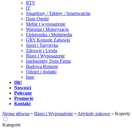
RTV
IT
Smartfony / Tablety / Smartwatche
Dom Ogród
Meble i wyposażenie
Warsztat i Motoryzacja
Elektronika i Multimedia
GRY Konsole Zabawki
Sport i Turystyka
Zdrowie i Uroda
Biuro i Wyposażenie
Inteligentny Dom Firma
Budowa Remont
Odzież i dodatki
Inne
Hit!
Nowości
Polecane
Promocje
Kontakt
Strona główna
»
Biuro i Wyposażenie
»
Artykuły pakowe
»
Koperty
Kategorie