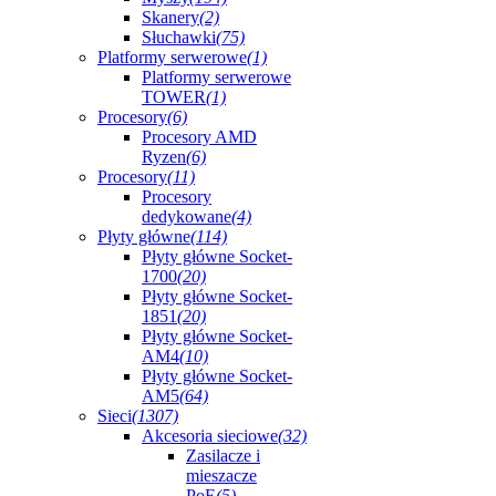
Skanery
(2)
Słuchawki
(75)
Platformy serwerowe
(1)
Platformy serwerowe
TOWER
(1)
Procesory
(6)
Procesory AMD
Ryzen
(6)
Procesory
(11)
Procesory
dedykowane
(4)
Płyty główne
(114)
Płyty główne Socket-
1700
(20)
Płyty główne Socket-
1851
(20)
Płyty główne Socket-
AM4
(10)
Płyty główne Socket-
AM5
(64)
Sieci
(1307)
Akcesoria sieciowe
(32)
Zasilacze i
mieszacze
PoE
(5)