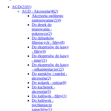
AGD
(2101)
AGD - Akcesoria
(462)
Akcesoria ogólnego
zastosowania
(214)
Do desek do
prasowania -
pokrowce
(2)
Do dzbanków
filtrujących - filtry
(8)
Do ekspresów do kawy
- filtry
(4)
Do ekspresów do kawy
- inne
(11)
Do ekspresów do kawy
- odkamieniacze
(22)
Do garnków i patelni -
akcesoria
(2)
Do golarek - ostrza
(8)
Do kuchenek -
akcesoria
(5)
Do lodówek - filtry
(1)
Do lodówek -
pochłaniacze
zapachów
(1)