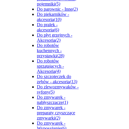
pojemniki
(5)
Do parownic - Inne
(2)
Do piekarników -
akcesoria
(10)
Do pralek -
akcesoria
(6)
Do płyt grzejnych -
Akcesoria
(2)
Do robotów
kuchennych -
przystawki
(28)
Do robotów
sprzątających -
Akcesoria
(4)
Do szczoteczek do
zębów - akcesoria
(13)
Do zlewozmywaków -
syfony
(5)
Do zmywarek -
nabłyszczacze
(1)
Do zmywarek -
preparaty czyszczące
zmywarki
(2)
Do zmywarek -
Wyposażenie
(6)