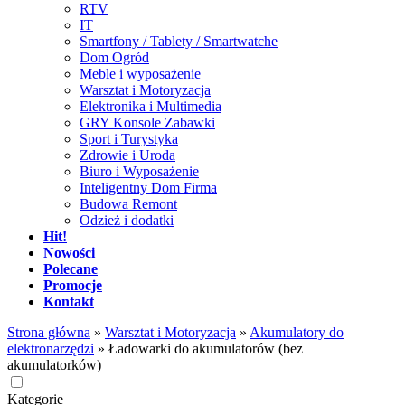
RTV
IT
Smartfony / Tablety / Smartwatche
Dom Ogród
Meble i wyposażenie
Warsztat i Motoryzacja
Elektronika i Multimedia
GRY Konsole Zabawki
Sport i Turystyka
Zdrowie i Uroda
Biuro i Wyposażenie
Inteligentny Dom Firma
Budowa Remont
Odzież i dodatki
Hit!
Nowości
Polecane
Promocje
Kontakt
Strona główna
»
Warsztat i Motoryzacja
»
Akumulatory do
elektronarzędzi
»
Ładowarki do akumulatorów (bez
akumulatorków)
Kategorie