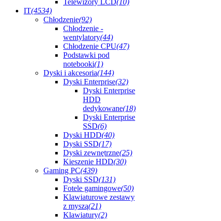
Telewizory LCD
(10)
IT
(4534)
Chłodzenie
(92)
Chłodzenie -
wentylatory
(44)
Chłodzenie CPU
(47)
Podstawki pod
notebooki
(1)
Dyski i akcesoria
(144)
Dyski Enterprise
(32)
Dyski Enterprise
HDD
dedykowane
(18)
Dyski Enterprise
SSD
(6)
Dyski HDD
(40)
Dyski SSD
(17)
Dyski zewnętrzne
(25)
Kieszenie HDD
(30)
Gaming PC
(439)
Dyski SSD
(131)
Fotele gamingowe
(50)
Klawiaturowe zestawy
z myszą
(21)
Klawiatury
(2)