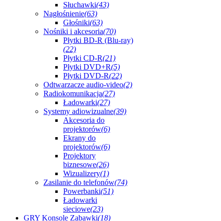
Słuchawki
(43)
Nagłośnienie
(63)
Głośniki
(63)
Nośniki i akcesoria
(70)
Płytki BD-R (Blu-ray)
(22)
Płytki CD-R
(21)
Płytki DVD+R
(5)
Płytki DVD-R
(22)
Odtwarzacze audio-video
(2)
Radiokomunikacja
(27)
Ładowarki
(27)
Systemy adiowizualne
(39)
Akcesoria do
projektorów
(6)
Ekrany do
projektorów
(6)
Projektory
biznesowe
(26)
Wizualizery
(1)
Zasilanie do telefonów
(74)
Powerbanki
(51)
Ładowarki
sieciowe
(23)
GRY Konsole Zabawki
(18)