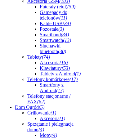
Akcesoria GSM
(183)
Futerały (etui)
(59)
Gamepady do
telefonów
(11)
Kable USB
(34)
Pozostałe
(3)
Smartband
(34)
Smartwatch
(13)
Słuchawki
bluetooth
(30)
Tablety
(74)
Akcesoria
(16)
Klawiatury
(53)
Tablety z Android
(1)
Telefony komórkowe
(17)
Smartfony z
Android
(17)
Telefony stacjonarne /
FAX
(62)
Dom Ogród
(5)
Grillowanie
(1)
Akcesoria
(1)
Sprzątanie i pielęgnacja
domu
(4)
Mopy
(4)