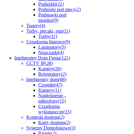
Podnóżki
(11)
Podpórki pod plecy
(2)
Podstawki pod
monitor
(9)
Tonery
(4)
Torby, plecaki, etui
(11)
Torby
(11)
Urządzenia biurowe
(9)
Laminatory
(5)
Niszczarki
(4)
Inteligentny Dom Firma
(121)
CCTV IP
(28)
Kamery
(26)
Rejestratory
(2)
Inteligentny dom
(88)
Czujniki
(47)
Kamery
(11)
Nagłośnienie -
mikrofony
(15)
Urządzenia
wykonawcze
(15)
Kontrola dostępu
(2)
Karty dostępu
(2)
Systemy Domofonowe
(3)
Panele
(2)