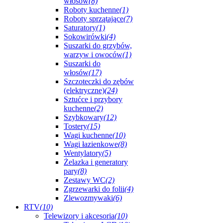
włosów
(8)
Roboty kuchenne
(1)
Roboty sprzątające
(7)
Saturatory
(1)
Sokowirówki
(4)
Suszarki do grzybów,
warzyw i owoców
(1)
Suszarki do
włosów
(17)
Szczoteczki do zębów
(elektryczne)
(24)
Sztućce i przybory
kuchenne
(2)
Szybkowary
(12)
Tostery
(15)
Wagi kuchenne
(10)
Wagi łazienkowe
(8)
Wentylatory
(5)
Żelazka i generatory
pary
(8)
Zestawy WC
(2)
Zgrzewarki do folii
(4)
Zlewozmywaki
(6)
RTV
(10)
Telewizory i akcesoria
(10)