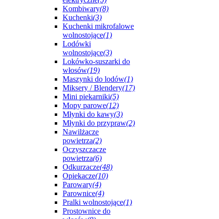
Kombiwary
(8)
Kuchenki
(3)
Kuchenki mikrofalowe
wolnostojące
(1)
Lodówki
wolnostojące
(3)
Lokówko-suszarki do
włosów
(19)
Maszynki do lodów
(1)
Miksery / Blendery
(17)
Mini piekarniki
(5)
Mopy parowe
(12)
Młynki do kawy
(3)
Młynki do przypraw
(2)
Nawilżacze
powietrza
(2)
Oczyszczacze
powietrza
(6)
Odkurzacze
(48)
Opiekacze
(10)
Parowary
(4)
Parownice
(4)
Pralki wolnostojące
(1)
Prostownice do