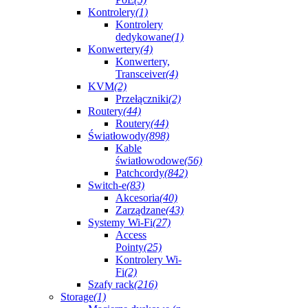
Kontrolery
(1)
Kontrolery
dedykowane
(1)
Konwertery
(4)
Konwertery,
Transceiver
(4)
KVM
(2)
Przełączniki
(2)
Routery
(44)
Routery
(44)
Światłowody
(898)
Kable
światłowodowe
(56)
Patchcordy
(842)
Switch-e
(83)
Akcesoria
(40)
Zarządzane
(43)
Systemy Wi-Fi
(27)
Access
Pointy
(25)
Kontrolery Wi-
Fi
(2)
Szafy rack
(216)
Storage
(1)