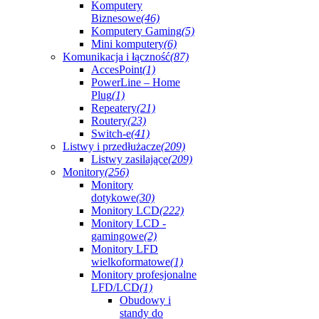
Komputery
Biznesowe
(46)
Komputery Gaming
(5)
Mini komputery
(6)
Komunikacja i łączność
(87)
AccesPoint
(1)
PowerLine – Home
Plug
(1)
Repeatery
(21)
Routery
(23)
Switch-e
(41)
Listwy i przedłużacze
(209)
Listwy zasilające
(209)
Monitory
(256)
Monitory
dotykowe
(30)
Monitory LCD
(222)
Monitory LCD -
gamingowe
(2)
Monitory LFD
wielkoformatowe
(1)
Monitory profesjonalne
LFD/LCD
(1)
Obudowy i
standy do