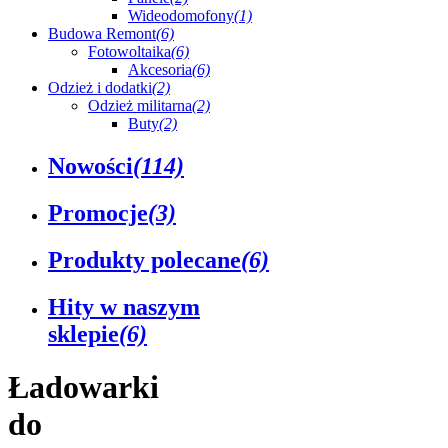
Wideodomofony
(1)
Budowa Remont
(6)
Fotowoltaika
(6)
Akcesoria
(6)
Odzież i dodatki
(2)
Odzież militarna
(2)
Buty
(2)
Nowości
(114)
Promocje
(3)
Produkty polecane
(6)
Hity w naszym
sklepie
(6)
Ładowarki
do