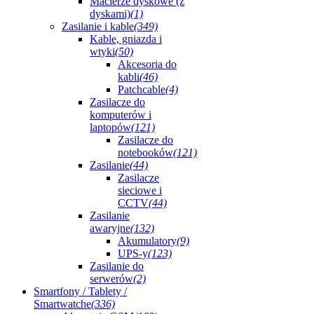
Macierze dyskowe (z
dyskami)
(1)
Zasilanie i kable
(349)
Kable, gniazda i
wtyki
(50)
Akcesoria do
kabli
(46)
Patchcable
(4)
Zasilacze do
komputerów i
laptopów
(121)
Zasilacze do
notebooków
(121)
Zasilanie
(44)
Zasilacze
sieciowe i
CCTV
(44)
Zasilanie
awaryjne
(132)
Akumulatory
(9)
UPS-y
(123)
Zasilanie do
serwerów
(2)
Smartfony / Tablety /
Smartwatche
(336)