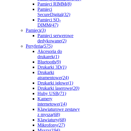
Pamięci RIMM
(8)
Pamięci
SecureDigital
(32)
Pamięci SO-
DIMM
(47)
Pamięci
(3)
Pamięci serwerowe
dedykowane
(2)
Peryferia
(575)
Akcesoria do
drukarek
(1)
Bluetooth
(9)
Drukarki 3D
(1)
Drukarki
atramentowe
(24)
Drukarki igłowe
(1)
Drukarki laserowe
(20)
Huby USB
(71)
Kamery
internetowe
(14)
Klawiaturowe zestawy
z myszą
(68)
Klawiatury
(68)
Mikrofony
(27)
Myszy
(194)