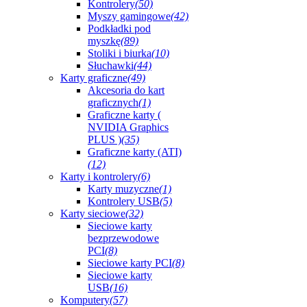
Kontrolery
(50)
Myszy gamingowe
(42)
Podkładki pod
myszkę
(89)
Stoliki i biurka
(10)
Słuchawki
(44)
Karty graficzne
(49)
Akcesoria do kart
graficznych
(1)
Graficzne karty (
NVIDIA Graphics
PLUS )
(35)
Graficzne karty (ATI)
(12)
Karty i kontrolery
(6)
Karty muzyczne
(1)
Kontrolery USB
(5)
Karty sieciowe
(32)
Sieciowe karty
bezprzewodowe
PCI
(8)
Sieciowe karty PCI
(8)
Sieciowe karty
USB
(16)
Komputery
(57)