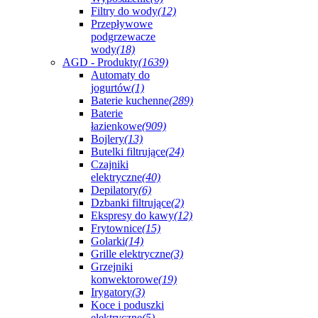
Filtry do wody
(12)
Przepływowe
podgrzewacze
wody
(18)
AGD - Produkty
(1639)
Automaty do
jogurtów
(1)
Baterie kuchenne
(289)
Baterie
łazienkowe
(909)
Bojlery
(13)
Butelki filtrujące
(24)
Czajniki
elektryczne
(40)
Depilatory
(6)
Dzbanki filtrujące
(2)
Ekspresy do kawy
(12)
Frytownice
(15)
Golarki
(14)
Grille elektryczne
(3)
Grzejniki
konwektorowe
(19)
Irygatory
(3)
Koce i poduszki
elektryczne
(5)