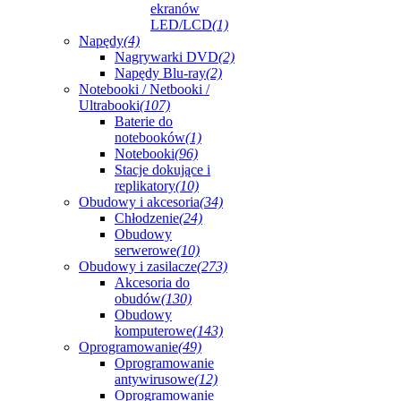
ekranów
LED/LCD
(1)
Napędy
(4)
Nagrywarki DVD
(2)
Napędy Blu-ray
(2)
Notebooki / Netbooki /
Ultrabooki
(107)
Baterie do
notebooków
(1)
Notebooki
(96)
Stacje dokujące i
replikatory
(10)
Obudowy i akcesoria
(34)
Chłodzenie
(24)
Obudowy
serwerowe
(10)
Obudowy i zasilacze
(273)
Akcesoria do
obudów
(130)
Obudowy
komputerowe
(143)
Oprogramowanie
(49)
Oprogramowanie
antywirusowe
(12)
Oprogramowanie