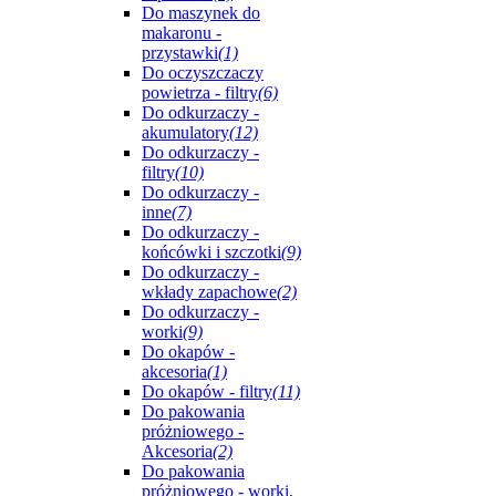
Do maszynek do
makaronu -
przystawki
(1)
Do oczyszczaczy
powietrza - filtry
(6)
Do odkurzaczy -
akumulatory
(12)
Do odkurzaczy -
filtry
(10)
Do odkurzaczy -
inne
(7)
Do odkurzaczy -
końcówki i szczotki
(9)
Do odkurzaczy -
wkłady zapachowe
(2)
Do odkurzaczy -
worki
(9)
Do okapów -
akcesoria
(1)
Do okapów - filtry
(11)
Do pakowania
próżniowego -
Akcesoria
(2)
Do pakowania
próżniowego - worki,