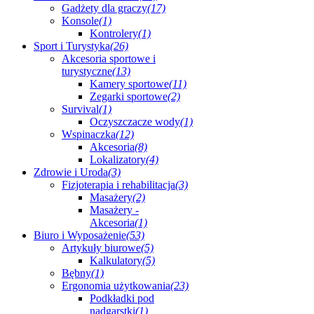
Gadżety dla graczy
(17)
Konsole
(1)
Kontrolery
(1)
Sport i Turystyka
(26)
Akcesoria sportowe i
turystyczne
(13)
Kamery sportowe
(11)
Zegarki sportowe
(2)
Survival
(1)
Oczyszczacze wody
(1)
Wspinaczka
(12)
Akcesoria
(8)
Lokalizatory
(4)
Zdrowie i Uroda
(3)
Fizjoterapia i rehabilitacja
(3)
Masażery
(2)
Masażery -
Akcesoria
(1)
Biuro i Wyposażenie
(53)
Artykuły biurowe
(5)
Kalkulatory
(5)
Bębny
(1)
Ergonomia użytkowania
(23)
Podkładki pod
nadgarstki
(1)