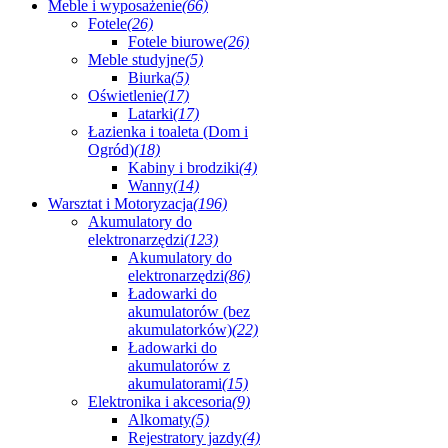
Meble i wyposażenie
(66)
Fotele
(26)
Fotele biurowe
(26)
Meble studyjne
(5)
Biurka
(5)
Oświetlenie
(17)
Latarki
(17)
Łazienka i toaleta (Dom i
Ogród)
(18)
Kabiny i brodziki
(4)
Wanny
(14)
Warsztat i Motoryzacja
(196)
Akumulatory do
elektronarzędzi
(123)
Akumulatory do
elektronarzędzi
(86)
Ładowarki do
akumulatorów (bez
akumulatorków)
(22)
Ładowarki do
akumulatorów z
akumulatorami
(15)
Elektronika i akcesoria
(9)
Alkomaty
(5)
Rejestratory jazdy
(4)