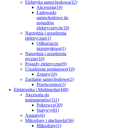
Elektryka samochodowa
(32)
Akcesoria
(14)
Ładowarki
samochodowe do
pojazdów
elektrycznych
(18)
Narzędzia i urządzenia
elektryczne
(1)
Odkurzacze
przemysłowe
(1)
Narzędzia i urządzenia
ręczne
(10)
Pojazdy elektryczne
(9)
Urządzenia pomiarowe
(10)
Zegary
(10)
Zasilanie samochodowe
(2)
Przetwornice
(2)
Elektronika i Multimedia
(448)
Akcesoria do
instrumentów
(111)
Pokrowce
(30)
Statywy
(81)
Aparaty
(6)
Mikrofony i słuchawki
(56)
Mikrofony
(1)