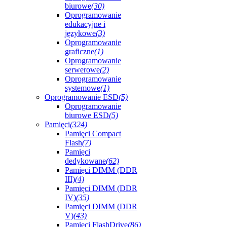
biurowe
(30)
Oprogramowanie
edukacyjne i
językowe
(3)
Oprogramowanie
graficzne
(1)
Oprogramowanie
serwerowe
(2)
Oprogramowanie
systemowe
(1)
Oprogramowanie ESD
(5)
Oprogramowanie
biurowe ESD
(5)
Pamięci
(324)
Pamięci Compact
Flash
(7)
Pamięci
dedykowane
(62)
Pamięci DIMM (DDR
III)
(4)
Pamięci DIMM (DDR
IV)
(35)
Pamięci DIMM (DDR
V)
(43)
Pamięci FlashDrive
(86)