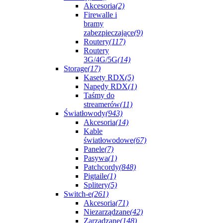
Akcesoria
(2)
Firewalle i
bramy
zabezpieczające
(9)
Routery
(117)
Routery
3G/4G/5G
(14)
Storage
(17)
Kasety RDX
(5)
Napędy RDX
(1)
Taśmy do
streamerów
(11)
Światłowody
(943)
Akcesoria
(14)
Kable
światłowodowe
(67)
Panele
(7)
Pasywa
(1)
Patchcordy
(848)
Pigtaile
(1)
Splitery
(5)
Switch-e
(261)
Akcesoria
(71)
Niezarządzane
(42)
Zarządzane
(148)