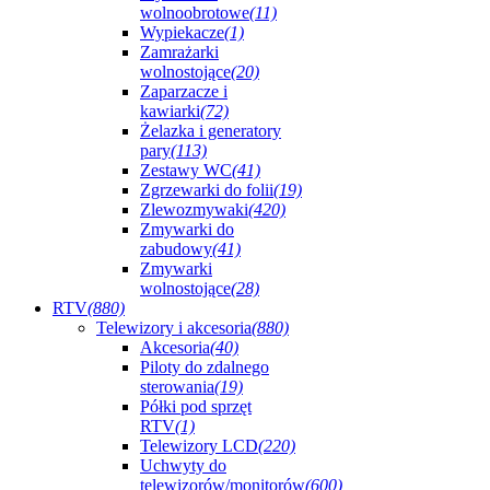
wolnoobrotowe
(11)
Wypiekacze
(1)
Zamrażarki
wolnostojące
(20)
Zaparzacze i
kawiarki
(72)
Żelazka i generatory
pary
(113)
Zestawy WC
(41)
Zgrzewarki do folii
(19)
Zlewozmywaki
(420)
Zmywarki do
zabudowy
(41)
Zmywarki
wolnostojące
(28)
RTV
(880)
Telewizory i akcesoria
(880)
Akcesoria
(40)
Piloty do zdalnego
sterowania
(19)
Półki pod sprzęt
RTV
(1)
Telewizory LCD
(220)
Uchwyty do
telewizorów/monitorów
(600)