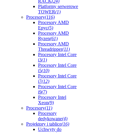
RACK
(24)
Platformy serwerowe
TOWER
(1)
Procesory
(116)
Procesory AMD
Epyc
(5)
Procesory AMD
Ryzen
(61)
Procesory AMD
Threadripper
(11)
Procesory Intel Core
i3
(1)
Procesory Intel Core
i5
(10)
Procesory Intel Core
i7
(12)
Procesory Intel Core
i9
(7)
Procesory Intel
Xeon
(9)
Procesory
(11)
Procesory
dedykowane
(4)
Projektory i tablice
(16)
Uchwyty do