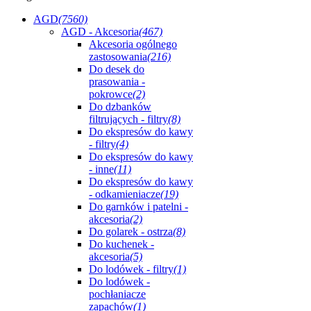
AGD
(7560)
AGD - Akcesoria
(467)
Akcesoria ogólnego
zastosowania
(216)
Do desek do
prasowania -
pokrowce
(2)
Do dzbanków
filtrujących - filtry
(8)
Do ekspresów do kawy
- filtry
(4)
Do ekspresów do kawy
- inne
(11)
Do ekspresów do kawy
- odkamieniacze
(19)
Do garnków i patelni -
akcesoria
(2)
Do golarek - ostrza
(8)
Do kuchenek -
akcesoria
(5)
Do lodówek - filtry
(1)
Do lodówek -
pochłaniacze
zapachów
(1)