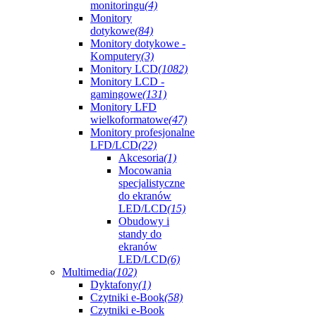
monitoringu
(4)
Monitory
dotykowe
(84)
Monitory dotykowe -
Komputery
(3)
Monitory LCD
(1082)
Monitory LCD -
gamingowe
(131)
Monitory LFD
wielkoformatowe
(47)
Monitory profesjonalne
LFD/LCD
(22)
Akcesoria
(1)
Mocowania
specjalistyczne
do ekranów
LED/LCD
(15)
Obudowy i
standy do
ekranów
LED/LCD
(6)
Multimedia
(102)
Dyktafony
(1)
Czytniki e-Book
(58)
Czytniki e-Book