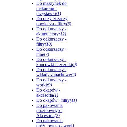
Do maszynek do
makaronu -
przystawki
(1)
Do oczyszczaczy
powietrza - filtry
(6)
Do odkurzaczy -
akumulatory
(12)
Do odkurzaczy -
filtry
(10)
Do odkurzaczy -
inne
(7)
Do odkurzaczy -
końcówki i szczotki
(9)
Do odkurzaczy -
wkłady zapachowe
(2)
Do odkurzaczy -
worki
(9)
Do okapów -
akcesoria
(1)
Do okapów - filtry
(11)
Do pakowania
próżniowego -
Akcesoria
(2)
Do pakowania
próżniowego - worki,