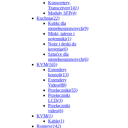
Konwertery,
Transceiver
(141)
Moduły SFP
(4)
Kuchnia
(22)
Kubki dla
niepełnosprawnych
(9)
Miski, talerze i
pojemniki
(1)
Noże i deski do
krojenia
(6)
Sztućce dla
niepełnosprawnych
(6)
KVM
(165)
Extendery
konsoli
(13)
Extendery
Video
(88)
Przełączniki
(55)
Przełączniki
LCD
(3)
Przełączniki
video
(6)
KVM
(1)
Kable
(1)
Routery
(142)