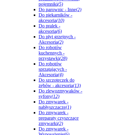
pojemniki
(5)
Do parownic - Inne
(2)
Do piekarników -
akcesoria
(10)
Do pralek -
akcesoria
(6)
Do płyt grzejnych -
Akcesoria
(2)
Do robotów
kuchennych -
przystawki
(28)
Do robotów
sprzątających -
Akcesoria
(4)
Do szczoteczek do
zębów - akcesoria
(13)
Do zlewozmywaków -
syfony
(12)
Do zmywarek -
nabłyszczacze
(1)
Do zmywarek -
preparaty czyszczące
zmywarki
(2)
Do zmywarek -
Wyposażenie
(6)