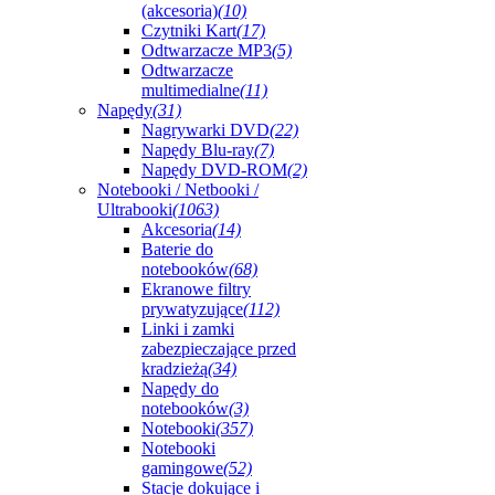
(akcesoria)
(10)
Czytniki Kart
(17)
Odtwarzacze MP3
(5)
Odtwarzacze
multimedialne
(11)
Napędy
(31)
Nagrywarki DVD
(22)
Napędy Blu-ray
(7)
Napędy DVD-ROM
(2)
Notebooki / Netbooki /
Ultrabooki
(1063)
Akcesoria
(14)
Baterie do
notebooków
(68)
Ekranowe filtry
prywatyzujące
(112)
Linki i zamki
zabezpieczające przed
kradzieżą
(34)
Napędy do
notebooków
(3)
Notebooki
(357)
Notebooki
gamingowe
(52)
Stacje dokujące i