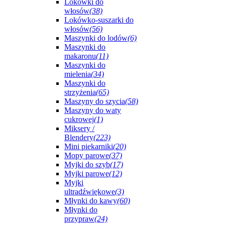
Lokówki do
włosów
(38)
Lokówko-suszarki do
włosów
(56)
Maszynki do lodów
(6)
Maszynki do
makaronu
(11)
Maszynki do
mielenia
(34)
Maszynki do
strzyżenia
(65)
Maszyny do szycia
(58)
Maszyny do waty
cukrowej
(1)
Miksery /
Blendery
(223)
Mini piekarniki
(20)
Mopy parowe
(37)
Myjki do szyb
(17)
Myjki parowe
(12)
Myjki
ultradźwiękowe
(3)
Młynki do kawy
(60)
Młynki do
przypraw
(24)