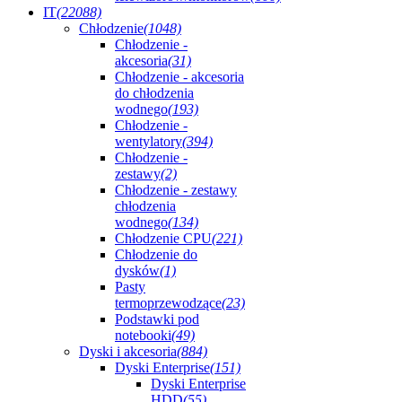
IT
(22088)
Chłodzenie
(1048)
Chłodzenie -
akcesoria
(31)
Chłodzenie - akcesoria
do chłodzenia
wodnego
(193)
Chłodzenie -
wentylatory
(394)
Chłodzenie -
zestawy
(2)
Chłodzenie - zestawy
chłodzenia
wodnego
(134)
Chłodzenie CPU
(221)
Chłodzenie do
dysków
(1)
Pasty
termoprzewodzące
(23)
Podstawki pod
notebooki
(49)
Dyski i akcesoria
(884)
Dyski Enterprise
(151)
Dyski Enterprise
HDD
(55)