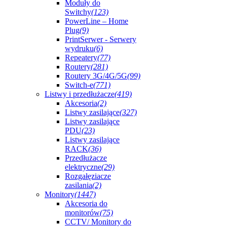
Moduły do
Switchy
(123)
PowerLine – Home
Plug
(9)
PrintSerwer - Serwery
wydruku
(6)
Repeatery
(77)
Routery
(281)
Routery 3G/4G/5G
(99)
Switch-e
(771)
Listwy i przedłużacze
(419)
Akcesoria
(2)
Listwy zasilające
(327)
Listwy zasilające
PDU
(23)
Listwy zasilające
RACK
(36)
Przedłużacze
elektryczne
(29)
Rozgałęziacze
zasilania
(2)
Monitory
(1447)
Akcesoria do
monitorów
(75)
CCTV/ Monitory do