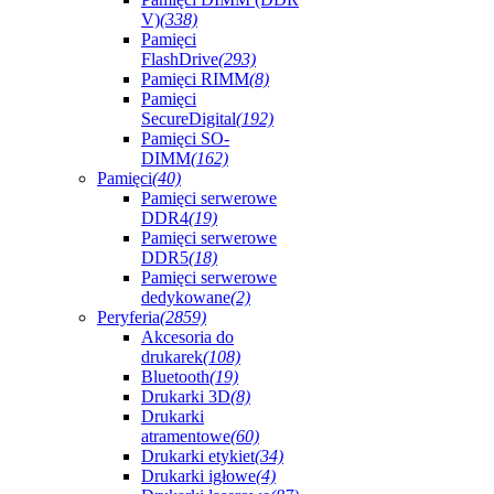
V)
(338)
Pamięci
FlashDrive
(293)
Pamięci RIMM
(8)
Pamięci
SecureDigital
(192)
Pamięci SO-
DIMM
(162)
Pamięci
(40)
Pamięci serwerowe
DDR4
(19)
Pamięci serwerowe
DDR5
(18)
Pamięci serwerowe
dedykowane
(2)
Peryferia
(2859)
Akcesoria do
drukarek
(108)
Bluetooth
(19)
Drukarki 3D
(8)
Drukarki
atramentowe
(60)
Drukarki etykiet
(34)
Drukarki igłowe
(4)