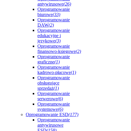
antywirusowe
(26)
Oprogramowanie
biurowe
(33)
Oprogramowanie
DAW
(2)
Oprogramowanie
edukacyjne i
językowe
(3)
Oprogramowanie
finansowo-księgowe
(2)
Oprogramowanie
graficzne
(1)
Oprogramowanie
kadrowo-płacowe
(1)
Oprogramowanie
obsługujące
sprzedaż
(1)
Oprogramowanie
serwerowe
(6)
Oprogramowanie
systemowe
(6)
Oprogramowanie ESD
(177)
Oprogramowanie
antywirusowe
ESD
(158)