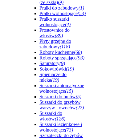
(ze szkła)
(9)
Pralki do zabudowy
(1)
Pralki wolnostojące
(53)
Pralko suszarki
wolnostojące
(4)
Prostownice do
włosów
(39)
Płyty grzejne do
zabudowy
(118)
Roboty kuchenne
(68)
Roboty sprzątające
(93)
Saturatory
(9)
Sokowirówki
(19)
Spieniacze do
mleka
(19)
Suszarki automatyczne
wolnostojące
(15)
Suszarki do butów
(5)
Suszarki do grzybów,
warzyw i owoców
(27)
Suszarki do
włosów
(126)
Suszarki łazienkowe i
wolnostojące
(73)
Szczoteczki do zębów