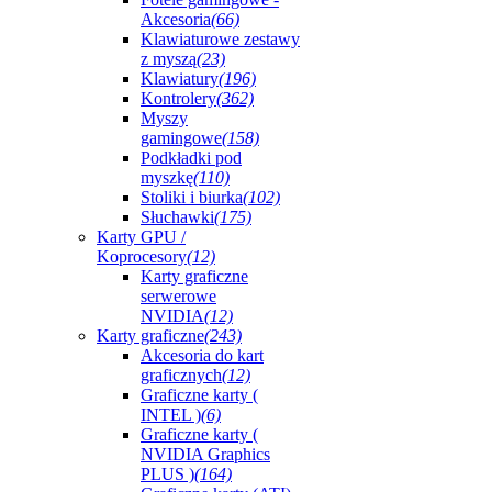
Akcesoria
(66)
Klawiaturowe zestawy
z myszą
(23)
Klawiatury
(196)
Kontrolery
(362)
Myszy
gamingowe
(158)
Podkładki pod
myszkę
(110)
Stoliki i biurka
(102)
Słuchawki
(175)
Karty GPU /
Koprocesory
(12)
Karty graficzne
serwerowe
NVIDIA
(12)
Karty graficzne
(243)
Akcesoria do kart
graficznych
(12)
Graficzne karty (
INTEL )
(6)
Graficzne karty (
NVIDIA Graphics
PLUS )
(164)