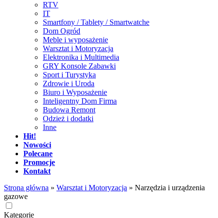
RTV
IT
Smartfony / Tablety / Smartwatche
Dom Ogród
Meble i wyposażenie
Warsztat i Motoryzacja
Elektronika i Multimedia
GRY Konsole Zabawki
Sport i Turystyka
Zdrowie i Uroda
Biuro i Wyposażenie
Inteligentny Dom Firma
Budowa Remont
Odzież i dodatki
Inne
Hit!
Nowości
Polecane
Promocje
Kontakt
Strona główna
»
Warsztat i Motoryzacja
»
Narzędzia i urządzenia
gazowe
Kategorie