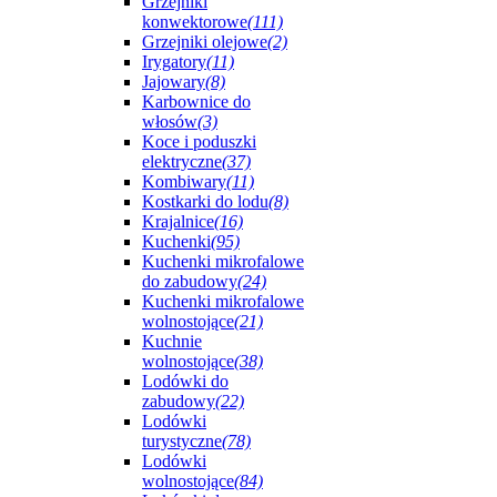
Grzejniki
konwektorowe
(111)
Grzejniki olejowe
(2)
Irygatory
(11)
Jajowary
(8)
Karbownice do
włosów
(3)
Koce i poduszki
elektryczne
(37)
Kombiwary
(11)
Kostkarki do lodu
(8)
Krajalnice
(16)
Kuchenki
(95)
Kuchenki mikrofalowe
do zabudowy
(24)
Kuchenki mikrofalowe
wolnostojące
(21)
Kuchnie
wolnostojące
(38)
Lodówki do
zabudowy
(22)
Lodówki
turystyczne
(78)
Lodówki
wolnostojące
(84)