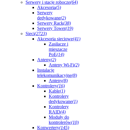
Serwery i stacje robocze
(64)
Akcesoria
(5)
Serwery
dedykowane
(2)
Serwery Rack
(38)
Serwery Tower
(19)
Sieci
(2723)
Akcesoria sieciowe
(41)
Zasilacze i
mieszacze
PoE
(14)
Anteny
(2)
Anteny Wi-Fi
(2)
Instalacje
telekomunikacyjne
(8)
Anteny
(8)
Kontrolery
(16)
Kable
(1)
Kontrolery
dedykowane
(1)
Kontrolery
RAID
(4)
Moduły do
kontrolerów
(10)
Konwertery
(145)