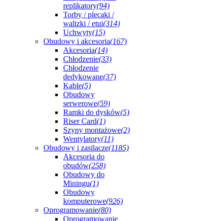
replikatory
(94)
Torby / plecaki /
walizki / etui
(314)
Uchwyty
(15)
Obudowy i akcesoria
(167)
Akcesoria
(14)
Chłodzenie
(33)
Chłodzenie
dedykowane
(37)
Kable
(5)
Obudowy
serwerowe
(59)
Ramki do dysków
(5)
Riser Card
(1)
Szyny montażowe
(2)
Wentylatory
(11)
Obudowy i zasilacze
(1185)
Akcesoria do
obudów
(258)
Obudowy do
Miningu
(1)
Obudowy
komputerowe
(926)
Oprogramowanie
(80)
Oprogramowanie