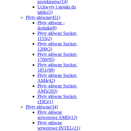
projektorów
(14)
Uchwyty i stojaki do
tablic
(2)
Płyty główne
(451)
Płyty główne -
dodatki
(8)
Płyty główne Socket-
1155
(2)
Płyty główne Socket-
1200
(2)
Płyty główne Socket-
1700
(95)
Płyty główne Socket-
1851
(98)
Płyty główne Socket-
AM4
(42)
Płyty główne Socket-
AM5
(203)
Płyty główne Socket-
sTR5
(1)
Płyty główne
(34)
Płyty główne
serwerowe AMD
(13)
Płyty główne
serwerowe INTEL
(21)