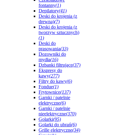
fontanny
(1)
Depilatory
(41)
Deski do krojenia (z
drewna)
(7)
Deski do krojenia (z
tworzyw sztucznych)
(1)
Deski do
prasowania
(33)
Dozowniki do
mydła
(16)
Dzbanki filtrujące
(37)
Ekspresy do
kawy
(277)
Filtry do kawy
(6)
Fondue
(1)
Frytownice
(137)
Garnki / patelnie
elektryczne
(6)
Garnki / patelnie
nieelektryczne
(370)
Golarki
(95)
Golarki do ubrań
(6)
Grille elektryczne
(34)