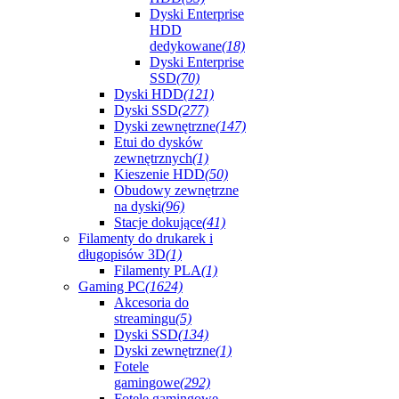
Dyski Enterprise
HDD
dedykowane
(18)
Dyski Enterprise
SSD
(70)
Dyski HDD
(121)
Dyski SSD
(277)
Dyski zewnętrzne
(147)
Etui do dysków
zewnętrznych
(1)
Kieszenie HDD
(50)
Obudowy zewnętrzne
na dyski
(96)
Stacje dokujące
(41)
Filamenty do drukarek i
długopisów 3D
(1)
Filamenty PLA
(1)
Gaming PC
(1624)
Akcesoria do
streamingu
(5)
Dyski SSD
(134)
Dyski zewnętrzne
(1)
Fotele
gamingowe
(292)
Fotele gamingowe -