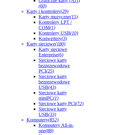
Graficzne karty (ATI)
(60)
Karty i kontrolery
(29)
Karty muzyczne
(15)
Kontrolery LPT /
COM
(1)
Kontrolery USB
(10)
Konwertery
(3)
Karty sieciowe
(180)
Karty sieciowe
Enterprise
(6)
Sieciowe karty
bezprzewodowe
PCI
(25)
Sieciowe karty
bezprzewodowe
USB
(43)
Sieciowe karty
miniPC
(1)
Sieciowe karty PCI
(72)
Sieciowe karty
USB
(33)
Komputery
(852)
Komputery All-in-
one
(88)