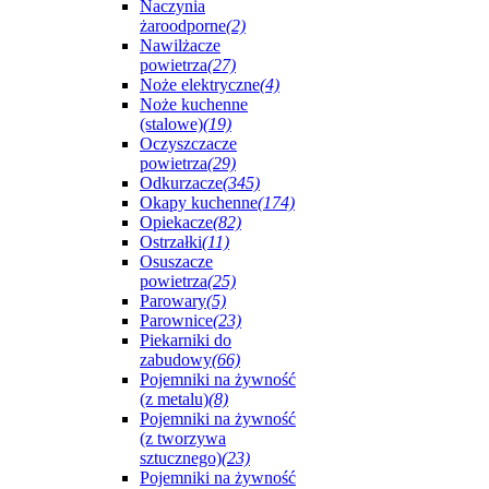
Naczynia
żaroodporne
(2)
Nawilżacze
powietrza
(27)
Noże elektryczne
(4)
Noże kuchenne
(stalowe)
(19)
Oczyszczacze
powietrza
(29)
Odkurzacze
(345)
Okapy kuchenne
(174)
Opiekacze
(82)
Ostrzałki
(11)
Osuszacze
powietrza
(25)
Parowary
(5)
Parownice
(23)
Piekarniki do
zabudowy
(66)
Pojemniki na żywność
(z metalu)
(8)
Pojemniki na żywność
(z tworzywa
sztucznego)
(23)
Pojemniki na żywność