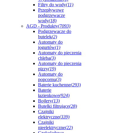
Filtry do wody
(11)
Przepływowe
podgrzewacze
wody
(18)
AGD - Produkty
(7093)
Podgrzewacze do
butelek
(2)
Automaty do
jogurtów
(1)
Automaty do pieczenia
chleba
(3)
Automaty do pieczenia
pizzy
(19)
Automaty do
popcornu
(3)
Baterie kuchenne
(293)
Baterie
łazienkowe
(924)
Bojlery
(13)
Butelki filtrujące
(28)
Czajniki
elektryczne
(339)
Czajniki
nieelektryczne
(22)
Czekoladowe