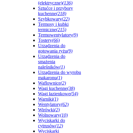
(elektryczne)
(136)
Sztućce i przybory
kuchenne
(218)
Szybkowary
(22)
Termosy i kubki
termiczne
(215)
Termowentylatory
(9)
Tostery
(66)
Urządzenia do
gotowania ryżu
(9)
Urządzenia do
smażenia
naleśników
(1)
Urządzenia do wyrobu
makaronu
(1)
Waflownice
(2)
Wagi kuchenne
(38)
Wagi łazienkowe
(54)
Warniki
(1)
Wentylatory
(62)
Wirówki
(2)
Wolnowary
(10)
Wyciskarki do
cytrusów
(12)
Wyciskarki