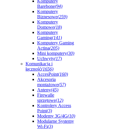
Komputery
Barebone
(94)
Komputery
Biznesowe
(259)
Komputery
Domowe
(18)
Komputery
Gaming
(141)
Komputery Gaming
Actina
(205)
Mini komputery
(30)
Uchwyty
(17)
Komunikacja i
łączność
(1656)
AccesPoint
(160)
Akcesoria
montażowe
(57)
Anteny
(45)
Firewalle
sprzętowe
(12)
Kontrolery Access
Point
(3)
Modemy 3G/4G
(10)
Modularne Systemy
Wi-Fi
(3)