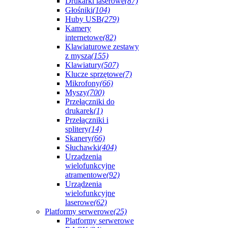
Drukarki laserowe
(87)
Głośniki
(104)
Huby USB
(279)
Kamery
internetowe
(82)
Klawiaturowe zestawy
z myszą
(155)
Klawiatury
(507)
Klucze sprzętowe
(7)
Mikrofony
(66)
Myszy
(700)
Przełączniki do
drukarek
(1)
Przełączniki i
splitery
(14)
Skanery
(66)
Słuchawki
(404)
Urządzenia
wielofunkcyjne
atramentowe
(92)
Urządzenia
wielofunkcyjne
laserowe
(62)
Platformy serwerowe
(25)
Platformy serwerowe