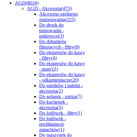
AGD
(8034)
AGD - Akcesoria
(473)
Akcesoria ogólnego
zastosowania
(215)
Do desek do
prasowania -
pokrowce
(3)
Do dzbanków
filtrujących - filtry
(8)
Do ekspresów do kawy
- filtry
(4)
Do ekspresów do kawy
- inne
(11)
Do ekspresów do kawy
- odkamieniacze
(20)
Do garnków i patelni -
akcesoria
(2)
Do golarek - ostrza
(7)
Do kuchenek -
akcesoria
(5)
Do lodówek - filtry
(1)
Do lodówek -
pochłaniacze
zapachów
(1)
Do maszynek do