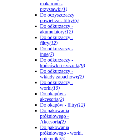
makaronu -
przystawki
(1)
Do oczyszczaczy
powietrza - filtry
(6)
Do odkurzaczy -
akumulatory
(12)
Do odkurzaczy -
filtry
(12)
Do odkurzaczy -
inne
(7)
Do odkurzaczy -
końcówki i szczotki
(9)
Do odkurzaczy -
wkłady zapachowe
(2)
Do odkurzaczy -
worki
(10)
Do okapów -
akcesoria
(2)
Do okapów - filtry
(12)
Do pakowania
próżniowego -
Akcesoria
(2)
Do pakowania
próżniowego - worki,
pojemniki
(5)