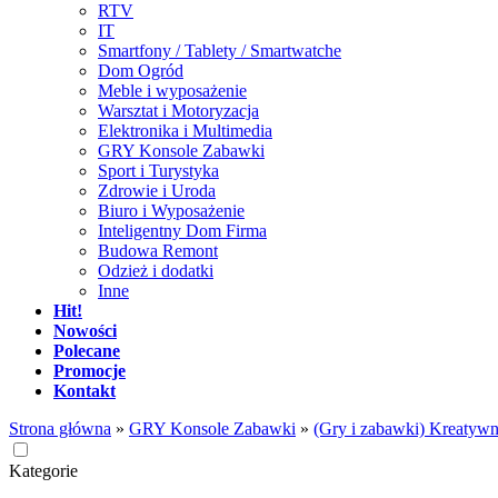
RTV
IT
Smartfony / Tablety / Smartwatche
Dom Ogród
Meble i wyposażenie
Warsztat i Motoryzacja
Elektronika i Multimedia
GRY Konsole Zabawki
Sport i Turystyka
Zdrowie i Uroda
Biuro i Wyposażenie
Inteligentny Dom Firma
Budowa Remont
Odzież i dodatki
Inne
Hit!
Nowości
Polecane
Promocje
Kontakt
Strona główna
»
GRY Konsole Zabawki
»
(Gry i zabawki) Kreatywne
Kategorie