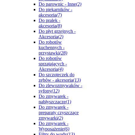
Do parownic - Inne
(2)
Do piekarników -
akcesoria
(7)
Do pralek -
akcesoria
(8)
Do płyt grzejnych -
Akcesoria
(2)
Do robotów
kuchennych -
przystawki
(28)
Do robotów
sprzątających -
Akcesoria
(4)
Do szczoteczek do
zębów - akcesoria
(13)
Do zlewozmywaków -
syfony
(12)
Do zmywarek -
nabłyszczacze
(1)
Do zmywarek -
preparaty czyszczące
zmywarki
(2)
Do zmywarek -
Wyposażenie
(6)
Filtry do wody
(13)