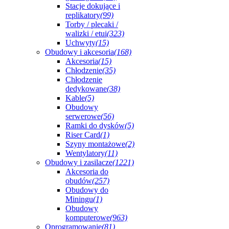
Stacje dokujące i
replikatory
(99)
Torby / plecaki /
walizki / etui
(323)
Uchwyty
(15)
Obudowy i akcesoria
(168)
Akcesoria
(15)
Chłodzenie
(35)
Chłodzenie
dedykowane
(38)
Kable
(5)
Obudowy
serwerowe
(56)
Ramki do dysków
(5)
Riser Card
(1)
Szyny montażowe
(2)
Wentylatory
(11)
Obudowy i zasilacze
(1221)
Akcesoria do
obudów
(257)
Obudowy do
Miningu
(1)
Obudowy
komputerowe
(963)
Oprogramowanie
(81)