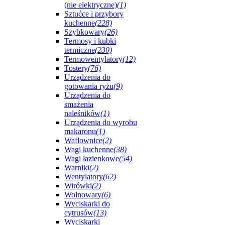
(nie elektryczne)
(1)
Sztućce i przybory
kuchenne
(228)
Szybkowary
(26)
Termosy i kubki
termiczne
(230)
Termowentylatory
(12)
Tostery
(76)
Urządzenia do
gotowania ryżu
(9)
Urządzenia do
smażenia
naleśników
(1)
Urządzenia do wyrobu
makaronu
(1)
Waflownice
(2)
Wagi kuchenne
(38)
Wagi łazienkowe
(54)
Warniki
(2)
Wentylatory
(62)
Wirówki
(2)
Wolnowary
(6)
Wyciskarki do
cytrusów
(13)
Wyciskarki