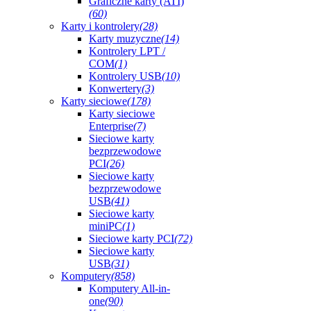
Graficzne karty (ATI)
(60)
Karty i kontrolery
(28)
Karty muzyczne
(14)
Kontrolery LPT /
COM
(1)
Kontrolery USB
(10)
Konwertery
(3)
Karty sieciowe
(178)
Karty sieciowe
Enterprise
(7)
Sieciowe karty
bezprzewodowe
PCI
(26)
Sieciowe karty
bezprzewodowe
USB
(41)
Sieciowe karty
miniPC
(1)
Sieciowe karty PCI
(72)
Sieciowe karty
USB
(31)
Komputery
(858)
Komputery All-in-
one
(90)