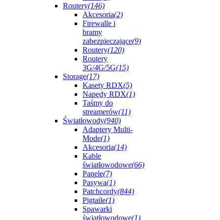
Routery
(146)
Akcesoria
(2)
Firewalle i
bramy
zabezpieczające
(9)
Routery
(120)
Routery
3G/4G/5G
(15)
Storage
(17)
Kasety RDX
(5)
Napędy RDX
(1)
Taśmy do
streamerów
(11)
Światłowody
(940)
Adaptery Multi-
Mode
(1)
Akcesoria
(14)
Kable
światłowodowe
(66)
Panele
(7)
Pasywa
(1)
Patchcordy
(844)
Pigtaile
(1)
Spawarki
światłowodowe
(1)