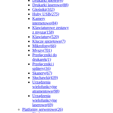
Drukarki igłowe
(4)
Drukarki laserowe
(88)
Głośniki
(102)
Huby USB
(275)
Kamery
internetowe
(84)
Klawiaturowe zestawy
z myszą
(158)
Klawiatury
(520)
Klucze sprzętowe
(7)
Mikrofony
(66)
Myszy
(701)
Przełączniki do
drukarek
(1)
Przełączniki i
splitery
(16)
Skanery
(67)
Słuchawki
(439)
Urządzenia
wielofunkcyjne
atramentowe
(98)
Urządzenia
wielofunkcyjne
laserowe
(69)
Platformy serwerowe
(26)