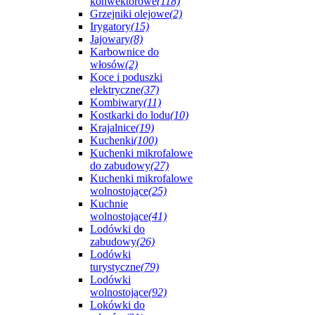
konwektorowe
(118)
Grzejniki olejowe
(2)
Irygatory
(15)
Jajowary
(8)
Karbownice do
włosów
(2)
Koce i poduszki
elektryczne
(37)
Kombiwary
(11)
Kostkarki do lodu
(10)
Krajalnice
(19)
Kuchenki
(100)
Kuchenki mikrofalowe
do zabudowy
(27)
Kuchenki mikrofalowe
wolnostojące
(25)
Kuchnie
wolnostojące
(41)
Lodówki do
zabudowy
(26)
Lodówki
turystyczne
(79)
Lodówki
wolnostojące
(92)
Lokówki do