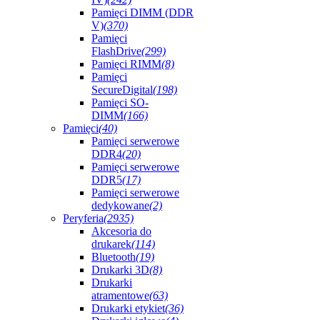
Pamięci DIMM (DDR
V)
(370)
Pamięci
FlashDrive
(299)
Pamięci RIMM
(8)
Pamięci
SecureDigital
(198)
Pamięci SO-
DIMM
(166)
Pamięci
(40)
Pamięci serwerowe
DDR4
(20)
Pamięci serwerowe
DDR5
(17)
Pamięci serwerowe
dedykowane
(2)
Peryferia
(2935)
Akcesoria do
drukarek
(114)
Bluetooth
(19)
Drukarki 3D
(8)
Drukarki
atramentowe
(63)
Drukarki etykiet
(36)