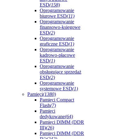
ESD
(158)
Oprogramowanie
biurowe ESD
(11)
Oprogramowanie
finansowo-księgowe
ESD
(2)
Oprogramowanie
graficzne ESD
(1)
Oprogramowanie
kadrowo-płacowe
ESD
(1)
Oprogramowanie
obsługujące sprzedaż
ESD
(2)
Oprogramowanie
systemowe ESD
(1)
Pamięci
(1380)
Pamięci Compact
Flash
(7)
Pamięci
dedykowane
(64)
Pamięci DIMM (DDR
III)
(26)
Pamięci DIMM (DDR
IV)
(242)