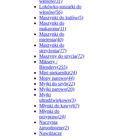
włosów
(31)
Lokówko-suszarki do
włosów
(56)
Maszynki do lodów
(5)
Maszynki do
makaronu
(11)
Maszynki do
mielenia
(40)
Maszynki do
strzyżenia
(77)
Maszyny do szycia
(72)
Miksery /
Blendery
(255)
Mini piekarniki
(24)
Mopy parowe
(44)
Myjki do szyb
(22)
Myjki parowe
(20)
Myjki
ultradźwiękowe
(3)
Młynki do kawy
(67)
Młynki do
przypraw
(24)
Naczynia
żaroodporne
(2)
Nawilżacze