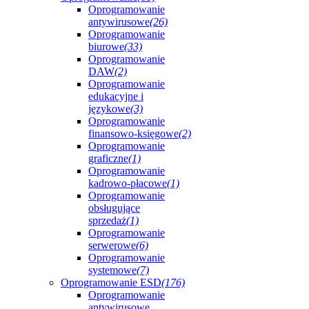
Oprogramowanie
antywirusowe
(26)
Oprogramowanie
biurowe
(33)
Oprogramowanie
DAW
(2)
Oprogramowanie
edukacyjne i
językowe
(3)
Oprogramowanie
finansowo-księgowe
(2)
Oprogramowanie
graficzne
(1)
Oprogramowanie
kadrowo-płacowe
(1)
Oprogramowanie
obsługujące
sprzedaż
(1)
Oprogramowanie
serwerowe
(6)
Oprogramowanie
systemowe
(7)
Oprogramowanie ESD
(176)
Oprogramowanie
antywirusowe