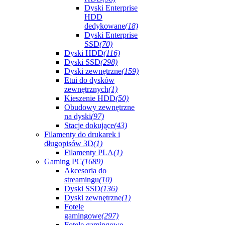
Dyski Enterprise
HDD
dedykowane
(18)
Dyski Enterprise
SSD
(70)
Dyski HDD
(116)
Dyski SSD
(298)
Dyski zewnętrzne
(159)
Etui do dysków
zewnętrznych
(1)
Kieszenie HDD
(50)
Obudowy zewnętrzne
na dyski
(97)
Stacje dokujące
(43)
Filamenty do drukarek i
długopisów 3D
(1)
Filamenty PLA
(1)
Gaming PC
(1689)
Akcesoria do
streamingu
(10)
Dyski SSD
(136)
Dyski zewnętrzne
(1)
Fotele
gamingowe
(297)
Fotele gamingowe -