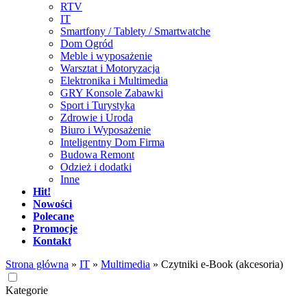
RTV
IT
Smartfony / Tablety / Smartwatche
Dom Ogród
Meble i wyposażenie
Warsztat i Motoryzacja
Elektronika i Multimedia
GRY Konsole Zabawki
Sport i Turystyka
Zdrowie i Uroda
Biuro i Wyposażenie
Inteligentny Dom Firma
Budowa Remont
Odzież i dodatki
Inne
Hit!
Nowości
Polecane
Promocje
Kontakt
Strona główna
»
IT
»
Multimedia
»
Czytniki e-Book (akcesoria)
Kategorie