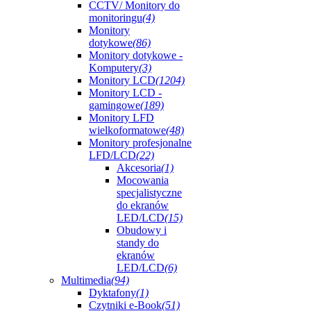
CCTV/ Monitory do
monitoringu
(4)
Monitory
dotykowe
(86)
Monitory dotykowe -
Komputery
(3)
Monitory LCD
(1204)
Monitory LCD -
gamingowe
(189)
Monitory LFD
wielkoformatowe
(48)
Monitory profesjonalne
LFD/LCD
(22)
Akcesoria
(1)
Mocowania
specjalistyczne
do ekranów
LED/LCD
(15)
Obudowy i
standy do
ekranów
LED/LCD
(6)
Multimedia
(94)
Dyktafony
(1)
Czytniki e-Book
(51)