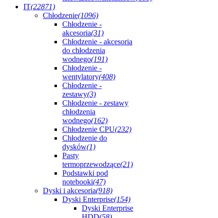
IT
(22871)
Chłodzenie
(1096)
Chłodzenie -
akcesoria
(31)
Chłodzenie - akcesoria
do chłodzenia
wodnego
(191)
Chłodzenie -
wentylatory
(408)
Chłodzenie -
zestawy
(3)
Chłodzenie - zestawy
chłodzenia
wodnego
(162)
Chłodzenie CPU
(232)
Chłodzenie do
dysków
(1)
Pasty
termoprzewodzące
(21)
Podstawki pod
notebooki
(47)
Dyski i akcesoria
(918)
Dyski Enterprise
(154)
Dyski Enterprise
HDD
(58)