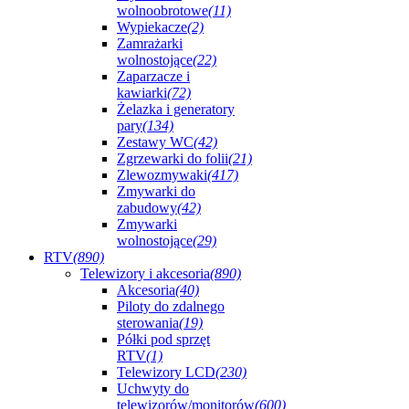
wolnoobrotowe
(11)
Wypiekacze
(2)
Zamrażarki
wolnostojące
(22)
Zaparzacze i
kawiarki
(72)
Żelazka i generatory
pary
(134)
Zestawy WC
(42)
Zgrzewarki do folii
(21)
Zlewozmywaki
(417)
Zmywarki do
zabudowy
(42)
Zmywarki
wolnostojące
(29)
RTV
(890)
Telewizory i akcesoria
(890)
Akcesoria
(40)
Piloty do zdalnego
sterowania
(19)
Półki pod sprzęt
RTV
(1)
Telewizory LCD
(230)
Uchwyty do
telewizorów/monitorów
(600)