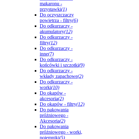
makaronu -
przystawki
(1)
Do oczyszczaczy
powietrza - filtry
(6)
Do odkurzaczy -
akumulatory
(12)
Do odkurzaczy -
filtry
(12)
Do odkurzaczy -
inne
(7)
Do odkurzaczy -
końcówki i szczotki
(9)
Do odkurzaczy -
wkłady zapachowe
(2)
Do odkurzaczy -
worki
(10)
Do okapów -
akcesoria
(2)
Do okapów - filtry
(12)
Do pakowania
próżniowego -
Akcesoria
(2)
Do pakowania
próżniowego - worki,
pojemniki
(5)