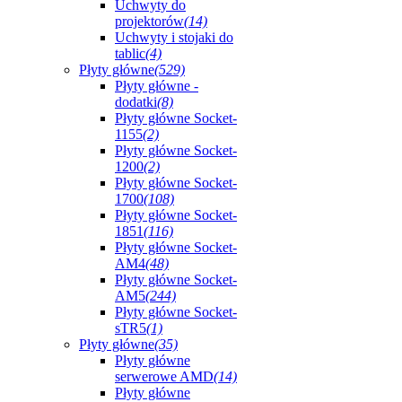
Uchwyty do
projektorów
(14)
Uchwyty i stojaki do
tablic
(4)
Płyty główne
(529)
Płyty główne -
dodatki
(8)
Płyty główne Socket-
1155
(2)
Płyty główne Socket-
1200
(2)
Płyty główne Socket-
1700
(108)
Płyty główne Socket-
1851
(116)
Płyty główne Socket-
AM4
(48)
Płyty główne Socket-
AM5
(244)
Płyty główne Socket-
sTR5
(1)
Płyty główne
(35)
Płyty główne
serwerowe AMD
(14)
Płyty główne