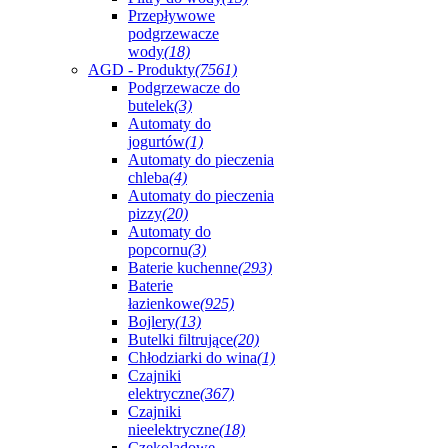
Przepływowe
podgrzewacze
wody
(18)
AGD - Produkty
(7561)
Podgrzewacze do
butelek
(3)
Automaty do
jogurtów
(1)
Automaty do pieczenia
chleba
(4)
Automaty do pieczenia
pizzy
(20)
Automaty do
popcornu
(3)
Baterie kuchenne
(293)
Baterie
łazienkowe
(925)
Bojlery
(13)
Butelki filtrujące
(20)
Chłodziarki do wina
(1)
Czajniki
elektryczne
(367)
Czajniki
nieelektryczne
(18)
Czekoladowe