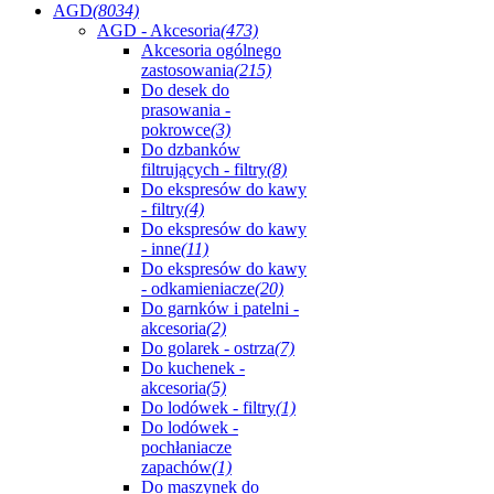
AGD
(8034)
AGD - Akcesoria
(473)
Akcesoria ogólnego
zastosowania
(215)
Do desek do
prasowania -
pokrowce
(3)
Do dzbanków
filtrujących - filtry
(8)
Do ekspresów do kawy
- filtry
(4)
Do ekspresów do kawy
- inne
(11)
Do ekspresów do kawy
- odkamieniacze
(20)
Do garnków i patelni -
akcesoria
(2)
Do golarek - ostrza
(7)
Do kuchenek -
akcesoria
(5)
Do lodówek - filtry
(1)
Do lodówek -
pochłaniacze
zapachów
(1)
Do maszynek do