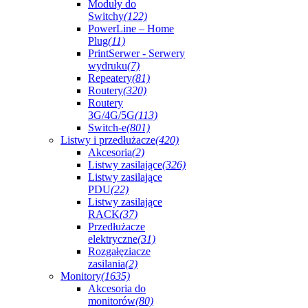
Moduły do
Switchy
(122)
PowerLine – Home
Plug
(11)
PrintSerwer - Serwery
wydruku
(7)
Repeatery
(81)
Routery
(320)
Routery
3G/4G/5G
(113)
Switch-e
(801)
Listwy i przedłużacze
(420)
Akcesoria
(2)
Listwy zasilające
(326)
Listwy zasilające
PDU
(22)
Listwy zasilające
RACK
(37)
Przedłużacze
elektryczne
(31)
Rozgałęziacze
zasilania
(2)
Monitory
(1635)
Akcesoria do
monitorów
(80)