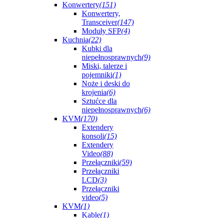
Konwertery
(151)
Konwertery,
Transceiver
(147)
Moduły SFP
(4)
Kuchnia
(22)
Kubki dla
niepełnosprawnych
(9)
Miski, talerze i
pojemniki
(1)
Noże i deski do
krojenia
(6)
Sztućce dla
niepełnosprawnych
(6)
KVM
(170)
Extendery
konsoli
(15)
Extendery
Video
(88)
Przełączniki
(59)
Przełączniki
LCD
(3)
Przełączniki
video
(5)
KVM
(1)
Kable
(1)