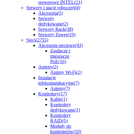
serwerowe INTEL
(21)
Serwery i stacje robocze
(64)
Akcesoria
(5)
Serwery
dedykowane
(2)
Serwery Rack
(38)
Serwery Tower
(19)
Sieci
(2755)
Akcesoria sieciowe
(43)
Zasilacze i
mieszacze
PoE
(16)
Anteny
(2)
Anteny Wi-Fi
(2)
Instalacje
telekomunikacyjne
(7)
Anteny
(7)
Kontrolery
(17)
Kable
(1)
Kontrolery
dedykowane
(1)
Kontrolery
RAID
(5)
Moduły do
kontrolerów
(10)