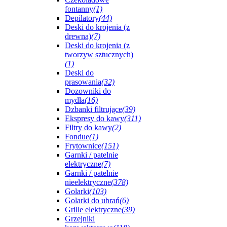
fontanny
(1)
Depilatory
(44)
Deski do krojenia (z
drewna)
(7)
Deski do krojenia (z
tworzyw sztucznych)
(1)
Deski do
prasowania
(32)
Dozowniki do
mydła
(16)
Dzbanki filtrujące
(39)
Ekspresy do kawy
(311)
Filtry do kawy
(2)
Fondue
(1)
Frytownice
(151)
Garnki / patelnie
elektryczne
(7)
Garnki / patelnie
nieelektryczne
(378)
Golarki
(103)
Golarki do ubrań
(6)
Grille elektryczne
(39)
Grzejniki