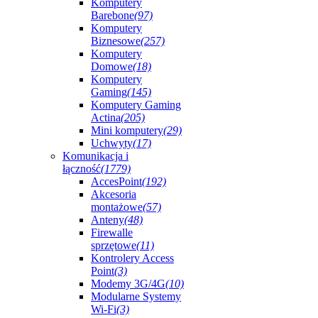
Komputery
Barebone
(97)
Komputery
Biznesowe
(257)
Komputery
Domowe
(18)
Komputery
Gaming
(145)
Komputery Gaming
Actina
(205)
Mini komputery
(29)
Uchwyty
(17)
Komunikacja i
łączność
(1779)
AccesPoint
(192)
Akcesoria
montażowe
(57)
Anteny
(48)
Firewalle
sprzętowe
(11)
Kontrolery Access
Point
(3)
Modemy 3G/4G
(10)
Modularne Systemy
Wi-Fi
(3)