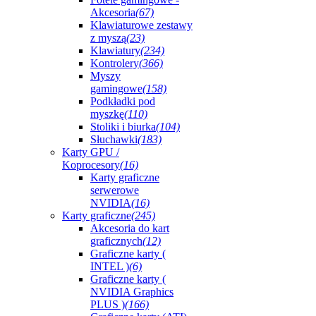
Akcesoria
(67)
Klawiaturowe zestawy
z myszą
(23)
Klawiatury
(234)
Kontrolery
(366)
Myszy
gamingowe
(158)
Podkładki pod
myszkę
(110)
Stoliki i biurka
(104)
Słuchawki
(183)
Karty GPU /
Koprocesory
(16)
Karty graficzne
serwerowe
NVIDIA
(16)
Karty graficzne
(245)
Akcesoria do kart
graficznych
(12)
Graficzne karty (
INTEL )
(6)
Graficzne karty (
NVIDIA Graphics
PLUS )
(166)