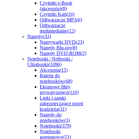
Czytniki e-Book
(akcesoria)
(8)
Czytniki Kart
(16)
Odtwarzacze MP3
(6)
Odtwarzacze
multimedialne
(12)
Napędy
(33)
Nagrywarki DVD
(23)
Napędy Blu-ray
(8)
Napędy DVD-ROM
(2)
Notebooki / Netbooki /
Ultrabooki
(1096)
Akcesoria
(15)
Baterie do
notebooków
(68)
Ekranowe filtry
prywatyzujące
(110)
Linki i zamki
zabezpieczające przed
kradzieżą
(31)
Napędy do
notebooków
(3)
Notebooki
(379)
Notebooki
gamingowe
(53)