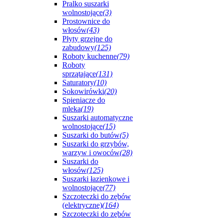
Pralko suszarki
wolnostojące
(3)
Prostownice do
włosów
(43)
Płyty grzejne do
zabudowy
(125)
Roboty kuchenne
(79)
Roboty
sprzątające
(131)
Saturatory
(10)
Sokowirówki
(20)
Spieniacze do
mleka
(19)
Suszarki automatyczne
wolnostojące
(15)
Suszarki do butów
(5)
Suszarki do grzybów,
warzyw i owoców
(28)
Suszarki do
włosów
(125)
Suszarki łazienkowe i
wolnostojące
(77)
Szczoteczki do zębów
(elektryczne)
(164)
Szczoteczki do zębów