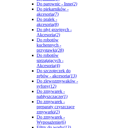
Do parownic - Inne
(2)
Do piekarników -
akcesoria
(7)
Do pralek -
akcesoria
(8)
Do płyt grzejnych -
Akcesoria
(2)
Do robotów
kuchennych -
przystawki
(28)
Do robotów
sprzątających -
Akcesoria
(4)
Do szczoteczek do
zębów - akcesoria
(13)
Do zlewozmywaków -
syfony
(12)
Do zmywarek -
nabłyszczacze
(1)
Do zmywarek -
preparaty czyszczące
zmywarki
(2)
Do zmywarek -
Wyposażenie
(6)
Filtry do wody
(13)