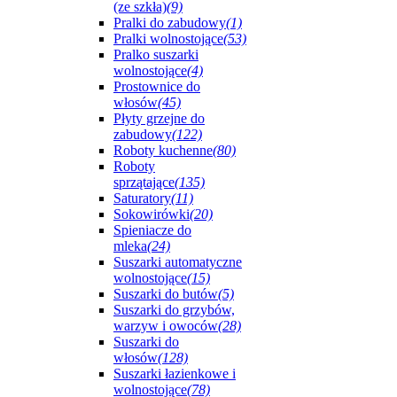
(ze szkła)
(9)
Pralki do zabudowy
(1)
Pralki wolnostojące
(53)
Pralko suszarki
wolnostojące
(4)
Prostownice do
włosów
(45)
Płyty grzejne do
zabudowy
(122)
Roboty kuchenne
(80)
Roboty
sprzątające
(135)
Saturatory
(11)
Sokowirówki
(20)
Spieniacze do
mleka
(24)
Suszarki automatyczne
wolnostojące
(15)
Suszarki do butów
(5)
Suszarki do grzybów,
warzyw i owoców
(28)
Suszarki do
włosów
(128)
Suszarki łazienkowe i
wolnostojące
(78)