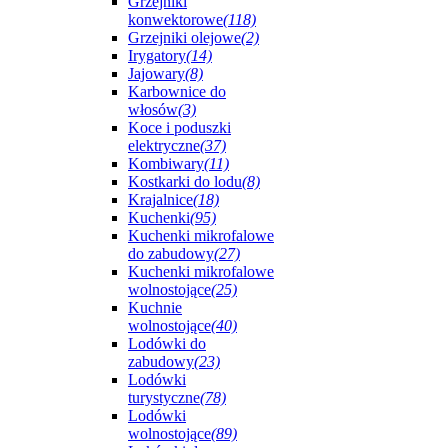
Grzejniki
konwektorowe
(118)
Grzejniki olejowe
(2)
Irygatory
(14)
Jajowary
(8)
Karbownice do
włosów
(3)
Koce i poduszki
elektryczne
(37)
Kombiwary
(11)
Kostkarki do lodu
(8)
Krajalnice
(18)
Kuchenki
(95)
Kuchenki mikrofalowe
do zabudowy
(27)
Kuchenki mikrofalowe
wolnostojące
(25)
Kuchnie
wolnostojące
(40)
Lodówki do
zabudowy
(23)
Lodówki
turystyczne
(78)
Lodówki
wolnostojące
(89)