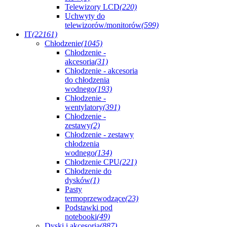
Telewizory LCD
(220)
Uchwyty do
telewizorów/monitorów
(599)
IT
(22161)
Chłodzenie
(1045)
Chłodzenie -
akcesoria
(31)
Chłodzenie - akcesoria
do chłodzenia
wodnego
(193)
Chłodzenie -
wentylatory
(391)
Chłodzenie -
zestawy
(2)
Chłodzenie - zestawy
chłodzenia
wodnego
(134)
Chłodzenie CPU
(221)
Chłodzenie do
dysków
(1)
Pasty
termoprzewodzące
(23)
Podstawki pod
notebooki
(49)
Dyski i akcesoria
(887)