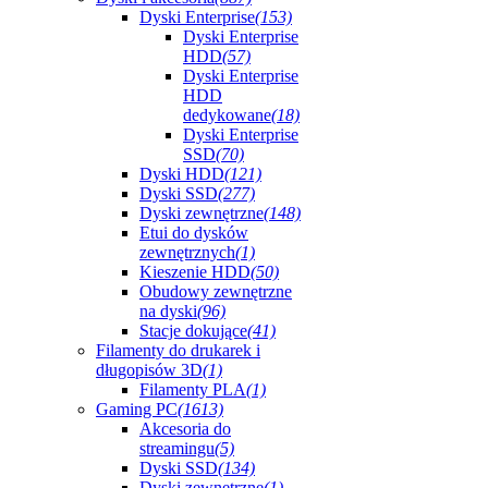
Dyski Enterprise
(153)
Dyski Enterprise
HDD
(57)
Dyski Enterprise
HDD
dedykowane
(18)
Dyski Enterprise
SSD
(70)
Dyski HDD
(121)
Dyski SSD
(277)
Dyski zewnętrzne
(148)
Etui do dysków
zewnętrznych
(1)
Kieszenie HDD
(50)
Obudowy zewnętrzne
na dyski
(96)
Stacje dokujące
(41)
Filamenty do drukarek i
długopisów 3D
(1)
Filamenty PLA
(1)
Gaming PC
(1613)
Akcesoria do
streamingu
(5)
Dyski SSD
(134)
Dyski zewnętrzne
(1)