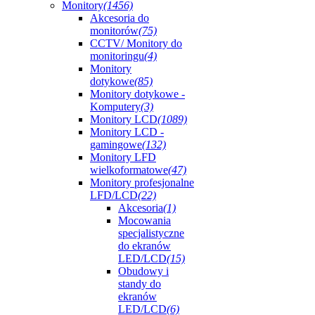
Monitory
(1456)
Akcesoria do
monitorów
(75)
CCTV/ Monitory do
monitoringu
(4)
Monitory
dotykowe
(85)
Monitory dotykowe -
Komputery
(3)
Monitory LCD
(1089)
Monitory LCD -
gamingowe
(132)
Monitory LFD
wielkoformatowe
(47)
Monitory profesjonalne
LFD/LCD
(22)
Akcesoria
(1)
Mocowania
specjalistyczne
do ekranów
LED/LCD
(15)
Obudowy i
standy do
ekranów
LED/LCD
(6)