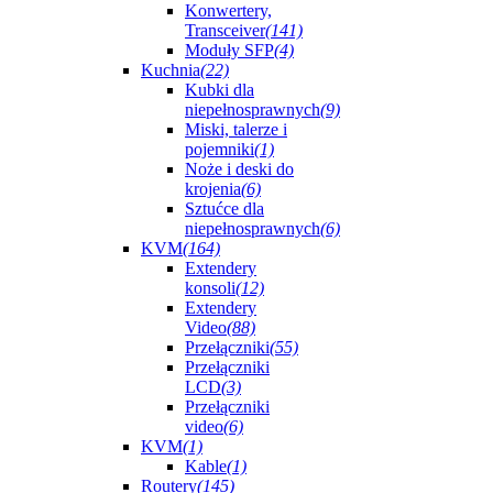
Konwertery,
Transceiver
(141)
Moduły SFP
(4)
Kuchnia
(22)
Kubki dla
niepełnosprawnych
(9)
Miski, talerze i
pojemniki
(1)
Noże i deski do
krojenia
(6)
Sztućce dla
niepełnosprawnych
(6)
KVM
(164)
Extendery
konsoli
(12)
Extendery
Video
(88)
Przełączniki
(55)
Przełączniki
LCD
(3)
Przełączniki
video
(6)
KVM
(1)
Kable
(1)
Routery
(145)