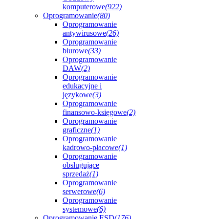
komputerowe
(922)
Oprogramowanie
(80)
Oprogramowanie
antywirusowe
(26)
Oprogramowanie
biurowe
(33)
Oprogramowanie
DAW
(2)
Oprogramowanie
edukacyjne i
językowe
(3)
Oprogramowanie
finansowo-księgowe
(2)
Oprogramowanie
graficzne
(1)
Oprogramowanie
kadrowo-płacowe
(1)
Oprogramowanie
obsługujące
sprzedaż
(1)
Oprogramowanie
serwerowe
(6)
Oprogramowanie
systemowe
(6)
Oprogramowanie ESD
(176)