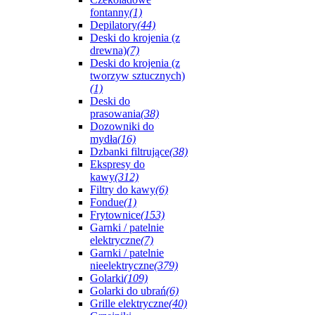
fontanny
(1)
Depilatory
(44)
Deski do krojenia (z
drewna)
(7)
Deski do krojenia (z
tworzyw sztucznych)
(1)
Deski do
prasowania
(38)
Dozowniki do
mydła
(16)
Dzbanki filtrujące
(38)
Ekspresy do
kawy
(312)
Filtry do kawy
(6)
Fondue
(1)
Frytownice
(153)
Garnki / patelnie
elektryczne
(7)
Garnki / patelnie
nieelektryczne
(379)
Golarki
(109)
Golarki do ubrań
(6)
Grille elektryczne
(40)