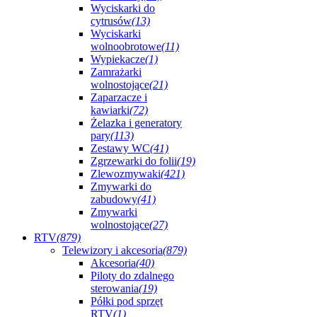
Wyciskarki do
cytrusów
(13)
Wyciskarki
wolnoobrotowe
(11)
Wypiekacze
(1)
Zamrażarki
wolnostojące
(21)
Zaparzacze i
kawiarki
(72)
Żelazka i generatory
pary
(113)
Zestawy WC
(41)
Zgrzewarki do folii
(19)
Zlewozmywaki
(421)
Zmywarki do
zabudowy
(41)
Zmywarki
wolnostojące
(27)
RTV
(879)
Telewizory i akcesoria
(879)
Akcesoria
(40)
Piloty do zdalnego
sterowania
(19)
Półki pod sprzęt
RTV
(1)