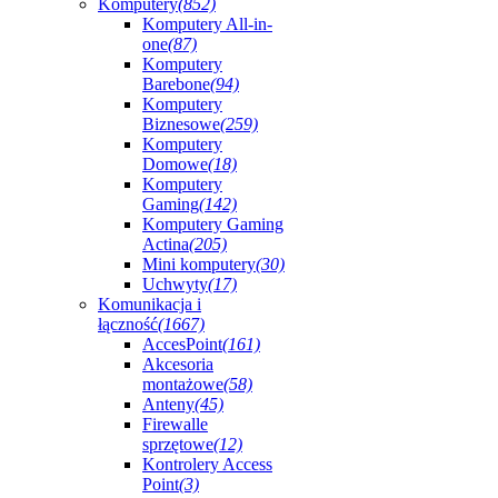
Komputery
(852)
Komputery All-in-
one
(87)
Komputery
Barebone
(94)
Komputery
Biznesowe
(259)
Komputery
Domowe
(18)
Komputery
Gaming
(142)
Komputery Gaming
Actina
(205)
Mini komputery
(30)
Uchwyty
(17)
Komunikacja i
łączność
(1667)
AccesPoint
(161)
Akcesoria
montażowe
(58)
Anteny
(45)
Firewalle
sprzętowe
(12)
Kontrolery Access
Point
(3)