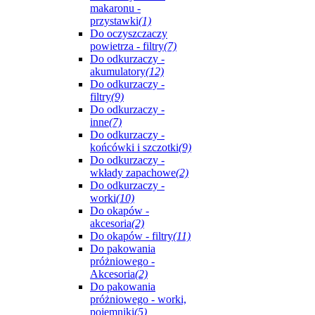
makaronu -
przystawki
(1)
Do oczyszczaczy
powietrza - filtry
(7)
Do odkurzaczy -
akumulatory
(12)
Do odkurzaczy -
filtry
(9)
Do odkurzaczy -
inne
(7)
Do odkurzaczy -
końcówki i szczotki
(9)
Do odkurzaczy -
wkłady zapachowe
(2)
Do odkurzaczy -
worki
(10)
Do okapów -
akcesoria
(2)
Do okapów - filtry
(11)
Do pakowania
próżniowego -
Akcesoria
(2)
Do pakowania
próżniowego - worki,
pojemniki
(5)