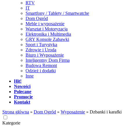
RTV
IT
Smartfony / Tablety / Smartwatche
Dom Ogród
Meble i wyposażenie
Warsztat i Motoryzacja
Elektronika i Multimedia
GRY Konsole Zabawki
Sport i Turystyka
Zdrowie i Uroda
Biuro i Wyposażenie
Inteligentny Dom Firma
Budowa Remont
Odzież i dodatki
Inne
Hit!
Nowości
Polecane
Promocje
Kontakt
Strona główna
»
Dom Ogród
»
Wyposażenie
»
Dzbanki i karafki
Kategorie