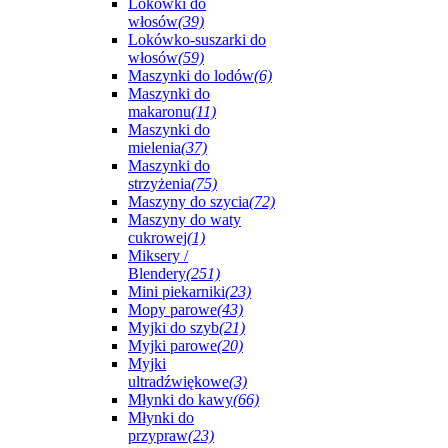
Lokówki do
włosów
(39)
Lokówko-suszarki do
włosów
(59)
Maszynki do lodów
(6)
Maszynki do
makaronu
(11)
Maszynki do
mielenia
(37)
Maszynki do
strzyżenia
(75)
Maszyny do szycia
(72)
Maszyny do waty
cukrowej
(1)
Miksery /
Blendery
(251)
Mini piekarniki
(23)
Mopy parowe
(43)
Myjki do szyb
(21)
Myjki parowe
(20)
Myjki
ultradźwiękowe
(3)
Młynki do kawy
(66)
Młynki do
przypraw
(23)