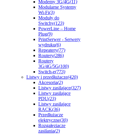
Modemy 3G/4G
(11)
Modularne Systemy
Wi-Fi
(3)
Moduły do
Switchy
(123)
PowerLine – Home
Plug
(9)
PrintSerwer - Serwery
wydruku
(6)
Repeatery
(77)
Routery
(286)
Routery
3G/4G/5G
(100)
Switch-e
(773)
Listwy i przedłużacze
(420)
Akcesoria
(2)
Listwy zasilające
(327)
Listwy zasilające
PDU
(23)
Listwy zasilające
RACK
(36)
Przedłużacze
elektryczne
(30)
Rozgałęziacze
zasilania
(2)