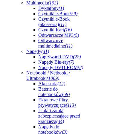
Multimedia
(103)
Dyktafony
(1)
Czytniki e-Book
(59)
Czytniki e-Book
(akcesoria)
(11)
Czytniki Kart
(16)
Odtwarzacze MP3
(5)
Odtwarzacze
multimedialne
(11)
Napędy
(31)
Nagrywarki DVD
(22)
Napędy Blu-ray
(7)
Napędy DVD-ROM
(2)
Notebooki / Netbooki /
Ultrabooki
(1069)
Akcesoria
(14)
Baterie do
notebooków
(68)
Ekranowe filtry
prywatyzujące
(113)
Linki i zamki
zabezpieczające przed
kradzieżą
(34)
Napędy do
notebooków
(3)