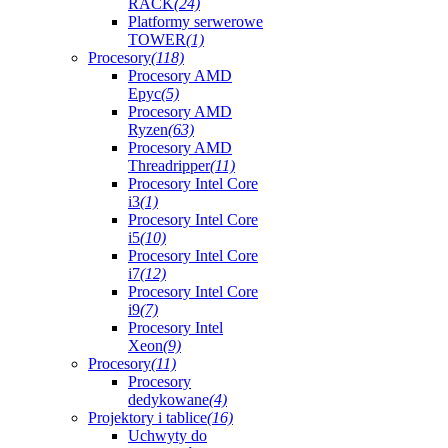
RACK
(24)
Platformy serwerowe
TOWER
(1)
Procesory
(118)
Procesory AMD
Epyc
(5)
Procesory AMD
Ryzen
(63)
Procesory AMD
Threadripper
(11)
Procesory Intel Core
i3
(1)
Procesory Intel Core
i5
(10)
Procesory Intel Core
i7
(12)
Procesory Intel Core
i9
(7)
Procesory Intel
Xeon
(9)
Procesory
(11)
Procesory
dedykowane
(4)
Projektory i tablice
(16)
Uchwyty do