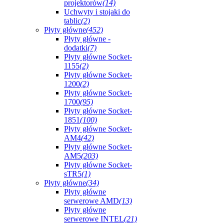
projektorów
(14)
Uchwyty i stojaki do
tablic
(2)
Płyty główne
(452)
Płyty główne -
dodatki
(7)
Płyty główne Socket-
1155
(2)
Płyty główne Socket-
1200
(2)
Płyty główne Socket-
1700
(95)
Płyty główne Socket-
1851
(100)
Płyty główne Socket-
AM4
(42)
Płyty główne Socket-
AM5
(203)
Płyty główne Socket-
sTR5
(1)
Płyty główne
(34)
Płyty główne
serwerowe AMD
(13)
Płyty główne
serwerowe INTEL
(21)