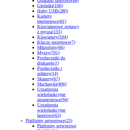
Drukarki laserowe
(88)
Głośniki
(106)
Huby USB
(280)
Kamery
internetowe
(81)
Klawiaturowe zestawy
z myszą
(155)
Klawiatury
(504)
Klucze sprzętowe
(7)
Mikrofony
(66)
Myszy
(701)
Przełączniki do
drukarek
(1)
Przełączniki i
splitery
(14)
Skanery
(67)
Słuchawki
(406)
Urządzenia
wielofunkcyjne
atramentowe
(94)
Urządzenia
wielofunkcyjne
laserowe
(63)
Platformy serwerowe
(25)
Platformy serwerowe