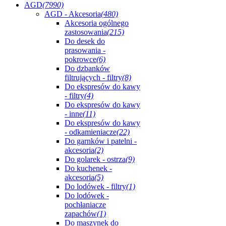
AGD
(7990)
AGD - Akcesoria
(480)
Akcesoria ogólnego
zastosowania
(215)
Do desek do
prasowania -
pokrowce
(6)
Do dzbanków
filtrujących - filtry
(8)
Do ekspresów do kawy
- filtry
(4)
Do ekspresów do kawy
- inne
(11)
Do ekspresów do kawy
- odkamieniacze
(22)
Do garnków i patelni -
akcesoria
(2)
Do golarek - ostrza
(9)
Do kuchenek -
akcesoria
(5)
Do lodówek - filtry
(1)
Do lodówek -
pochłaniacze
zapachów
(1)
Do maszynek do