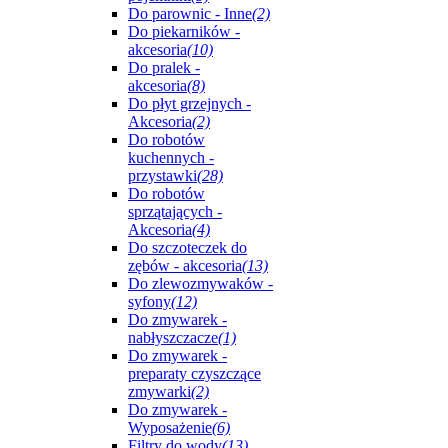
Do parownic - Inne
(2)
Do piekarników -
akcesoria
(10)
Do pralek -
akcesoria
(8)
Do płyt grzejnych -
Akcesoria
(2)
Do robotów
kuchennych -
przystawki
(28)
Do robotów
sprzątających -
Akcesoria
(4)
Do szczoteczek do
zębów - akcesoria
(13)
Do zlewozmywaków -
syfony
(12)
Do zmywarek -
nabłyszczacze
(1)
Do zmywarek -
preparaty czyszczące
zmywarki
(2)
Do zmywarek -
Wyposażenie
(6)
Filtry do wody
(13)