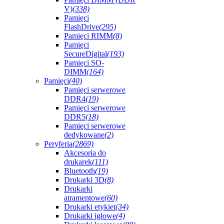
V)
(338)
Pamięci
FlashDrive
(295)
Pamięci RIMM
(8)
Pamięci
SecureDigital
(193)
Pamięci SO-
DIMM
(164)
Pamięci
(40)
Pamięci serwerowe
DDR4
(19)
Pamięci serwerowe
DDR5
(18)
Pamięci serwerowe
dedykowane
(2)
Peryferia
(2869)
Akcesoria do
drukarek
(111)
Bluetooth
(19)
Drukarki 3D
(8)
Drukarki
atramentowe
(60)
Drukarki etykiet
(34)
Drukarki igłowe
(4)