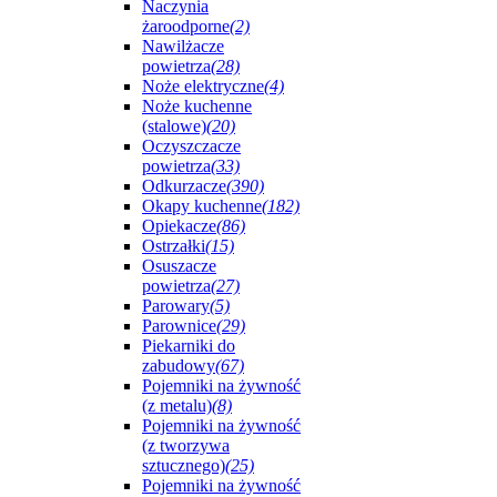
Naczynia
żaroodporne
(2)
Nawilżacze
powietrza
(28)
Noże elektryczne
(4)
Noże kuchenne
(stalowe)
(20)
Oczyszczacze
powietrza
(33)
Odkurzacze
(390)
Okapy kuchenne
(182)
Opiekacze
(86)
Ostrzałki
(15)
Osuszacze
powietrza
(27)
Parowary
(5)
Parownice
(29)
Piekarniki do
zabudowy
(67)
Pojemniki na żywność
(z metalu)
(8)
Pojemniki na żywność
(z tworzywa
sztucznego)
(25)
Pojemniki na żywność