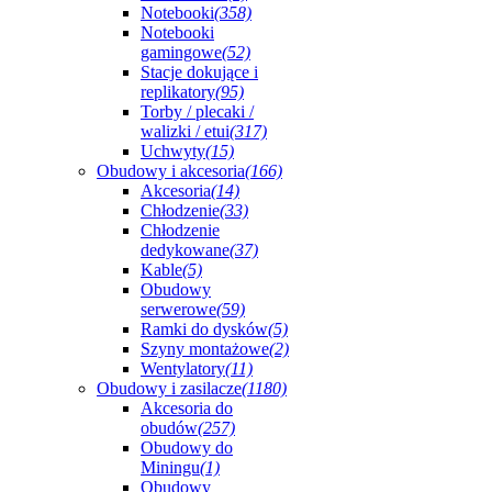
Notebooki
(358)
Notebooki
gamingowe
(52)
Stacje dokujące i
replikatory
(95)
Torby / plecaki /
walizki / etui
(317)
Uchwyty
(15)
Obudowy i akcesoria
(166)
Akcesoria
(14)
Chłodzenie
(33)
Chłodzenie
dedykowane
(37)
Kable
(5)
Obudowy
serwerowe
(59)
Ramki do dysków
(5)
Szyny montażowe
(2)
Wentylatory
(11)
Obudowy i zasilacze
(1180)
Akcesoria do
obudów
(257)
Obudowy do
Miningu
(1)
Obudowy