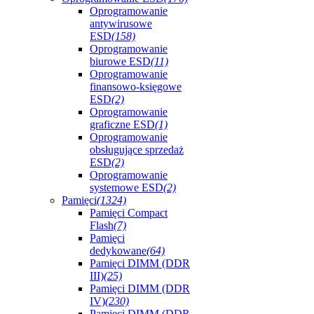
Oprogramowanie
antywirusowe
ESD
(158)
Oprogramowanie
biurowe ESD
(11)
Oprogramowanie
finansowo-księgowe
ESD
(2)
Oprogramowanie
graficzne ESD
(1)
Oprogramowanie
obsługujące sprzedaż
ESD
(2)
Oprogramowanie
systemowe ESD
(2)
Pamięci
(1324)
Pamięci Compact
Flash
(7)
Pamięci
dedykowane
(64)
Pamięci DIMM (DDR
III)
(25)
Pamięci DIMM (DDR
IV)
(230)
Pamięci DIMM (DDR