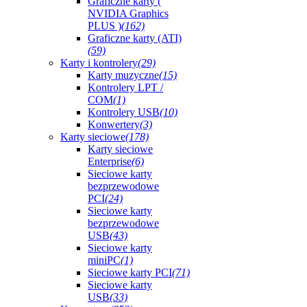
Graficzne karty (
NVIDIA Graphics
PLUS )
(162)
Graficzne karty (ATI)
(59)
Karty i kontrolery
(29)
Karty muzyczne
(15)
Kontrolery LPT /
COM
(1)
Kontrolery USB
(10)
Konwertery
(3)
Karty sieciowe
(178)
Karty sieciowe
Enterprise
(6)
Sieciowe karty
bezprzewodowe
PCI
(24)
Sieciowe karty
bezprzewodowe
USB
(43)
Sieciowe karty
miniPC
(1)
Sieciowe karty PCI
(71)
Sieciowe karty
USB
(33)