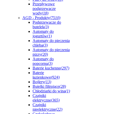
Przepływowe
podgrzewacze
wody
(18)
AGD - Produkty
(7510)
Podgrzewacze do
butelek
(3)
Automaty do
jogurtów
(1)
Automaty do pieczenia
chleba
(3)
Automaty do pieczenia
pizzy
(20)
Automaty do
popcornu
(3)
Baterie kuchenne
(297)
Baterie
łazienkowe
(924)
Bojlery
(13)
Butelki filtrujące
(28)
Chłodziarki do wina
(1)
Czajniki
elektryczne
(365)
Czajniki
nieelektryczne
(22)
Czekoladowe