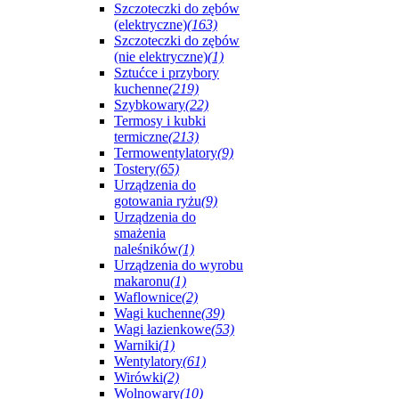
Szczoteczki do zębów
(elektryczne)
(163)
Szczoteczki do zębów
(nie elektryczne)
(1)
Sztućce i przybory
kuchenne
(219)
Szybkowary
(22)
Termosy i kubki
termiczne
(213)
Termowentylatory
(9)
Tostery
(65)
Urządzenia do
gotowania ryżu
(9)
Urządzenia do
smażenia
naleśników
(1)
Urządzenia do wyrobu
makaronu
(1)
Waflownice
(2)
Wagi kuchenne
(39)
Wagi łazienkowe
(53)
Warniki
(1)
Wentylatory
(61)
Wirówki
(2)
Wolnowary
(10)