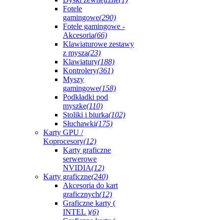
Fotele
gamingowe
(290)
Fotele gamingowe -
Akcesoria
(66)
Klawiaturowe zestawy
z myszą
(23)
Klawiatury
(188)
Kontrolery
(361)
Myszy
gamingowe
(158)
Podkładki pod
myszkę
(110)
Stoliki i biurka
(102)
Słuchawki
(175)
Karty GPU /
Koprocesory
(12)
Karty graficzne
serwerowe
NVIDIA
(12)
Karty graficzne
(240)
Akcesoria do kart
graficznych
(12)
Graficzne karty (
INTEL )
(6)