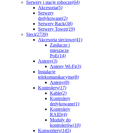
Serwery i stacje robocze
(64)
Akcesoria
(5)
Serwery
dedykowane
(2)
Serwery Rack
(38)
Serwery Tower
(19)
Sieci
(2739)
Akcesoria sieciowe
(41)
Zasilacze i
mieszacze
PoE
(14)
Anteny
(3)
Anteny Wi-Fi
(3)
Instalacje
telekomunikacyjne
(8)
Anteny
(8)
Kontrolery
(17)
Kable
(2)
Kontrolery
dedykowane
(1)
Kontrolery
RAID
(4)
Moduły do
kontrolerów
(10)
Konwertery
(145)