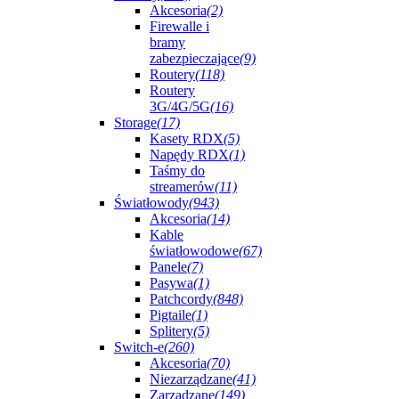
Akcesoria
(2)
Firewalle i
bramy
zabezpieczające
(9)
Routery
(118)
Routery
3G/4G/5G
(16)
Storage
(17)
Kasety RDX
(5)
Napędy RDX
(1)
Taśmy do
streamerów
(11)
Światłowody
(943)
Akcesoria
(14)
Kable
światłowodowe
(67)
Panele
(7)
Pasywa
(1)
Patchcordy
(848)
Pigtaile
(1)
Splitery
(5)
Switch-e
(260)
Akcesoria
(70)
Niezarządzane
(41)
Zarządzane
(149)