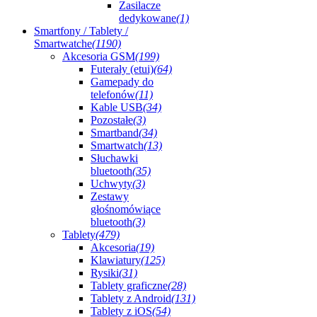
Zasilacze
dedykowane
(1)
Smartfony / Tablety /
Smartwatche
(1190)
Akcesoria GSM
(199)
Futerały (etui)
(64)
Gamepady do
telefonów
(11)
Kable USB
(34)
Pozostałe
(3)
Smartband
(34)
Smartwatch
(13)
Słuchawki
bluetooth
(35)
Uchwyty
(3)
Zestawy
głośnomówiące
bluetooth
(3)
Tablety
(479)
Akcesoria
(19)
Klawiatury
(125)
Rysiki
(31)
Tablety graficzne
(28)
Tablety z Android
(131)
Tablety z iOS
(54)