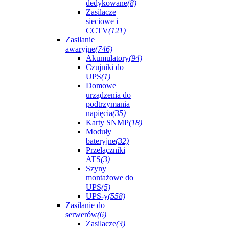
dedykowane
(8)
Zasilacze
sieciowe i
CCTV
(121)
Zasilanie
awaryjne
(746)
Akumulatory
(94)
Czujniki do
UPS
(1)
Domowe
urządzenia do
podtrzymania
napięcia
(35)
Karty SNMP
(18)
Moduły
bateryjne
(32)
Przełączniki
ATS
(3)
Szyny
montażowe do
UPS
(5)
UPS-y
(558)
Zasilanie do
serwerów
(6)
Zasilacze
(3)