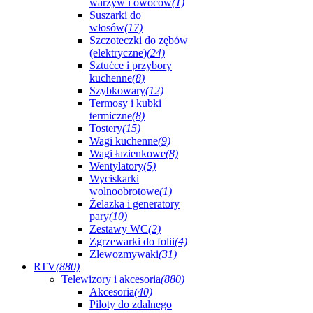
warzyw i owoców
(1)
Suszarki do
włosów
(17)
Szczoteczki do zębów
(elektryczne)
(24)
Sztućce i przybory
kuchenne
(8)
Szybkowary
(12)
Termosy i kubki
termiczne
(8)
Tostery
(15)
Wagi kuchenne
(9)
Wagi łazienkowe
(8)
Wentylatory
(5)
Wyciskarki
wolnoobrotowe
(1)
Żelazka i generatory
pary
(10)
Zestawy WC
(2)
Zgrzewarki do folii
(4)
Zlewozmywaki
(31)
RTV
(880)
Telewizory i akcesoria
(880)
Akcesoria
(40)
Piloty do zdalnego