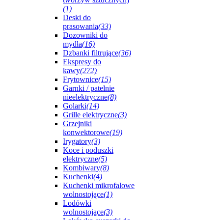
(1)
Deski do
prasowania
(33)
Dozowniki do
mydła
(16)
Dzbanki filtrujące
(36)
Ekspresy do
kawy
(272)
Frytownice
(15)
Garnki / patelnie
nieelektryczne
(8)
Golarki
(14)
Grille elektryczne
(3)
Grzejniki
konwektorowe
(19)
Irygatory
(3)
Koce i poduszki
elektryczne
(5)
Kombiwary
(8)
Kuchenki
(4)
Kuchenki mikrofalowe
wolnostojące
(1)
Lodówki
wolnostojące
(3)