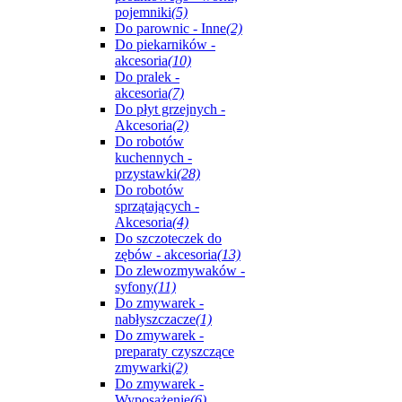
pojemniki
(5)
Do parownic - Inne
(2)
Do piekarników -
akcesoria
(10)
Do pralek -
akcesoria
(7)
Do płyt grzejnych -
Akcesoria
(2)
Do robotów
kuchennych -
przystawki
(28)
Do robotów
sprzątających -
Akcesoria
(4)
Do szczoteczek do
zębów - akcesoria
(13)
Do zlewozmywaków -
syfony
(11)
Do zmywarek -
nabłyszczacze
(1)
Do zmywarek -
preparaty czyszczące
zmywarki
(2)
Do zmywarek -
Wyposażenie
(6)