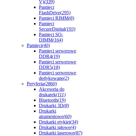
V)
(339)
Pamięci
FlashDrive
(295)
Pamięci RIMM
(8)
Pamięci
SecureDigital
(193)
Pamięci SO-
DIMM
(164)
Pamięci
(40)
Pamięci serwerowe
DDR4
(19)
Pamięci serwerowe
DDR5
(18)
Pamięci serwerowe
dedykowane
(2)
Peryferia
(2860)
Akcesoria do
drukarek
(111)
Bluetooth
(19)
Drukarki 3D
(8)
Drukarki
atramentowe
(60)
Drukarki etykiet
(34)
Drukarki igłowe
(4)
Drukarki laserowe
(87)