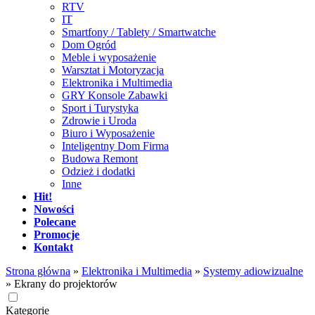
RTV
IT
Smartfony / Tablety / Smartwatche
Dom Ogród
Meble i wyposażenie
Warsztat i Motoryzacja
Elektronika i Multimedia
GRY Konsole Zabawki
Sport i Turystyka
Zdrowie i Uroda
Biuro i Wyposażenie
Inteligentny Dom Firma
Budowa Remont
Odzież i dodatki
Inne
Hit!
Nowości
Polecane
Promocje
Kontakt
Strona główna
»
Elektronika i Multimedia
»
Systemy adiowizualne
»
Ekrany do projektorów
Kategorie