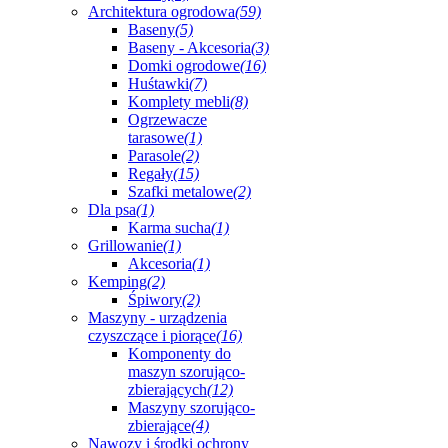
Architektura ogrodowa
(59)
Baseny
(5)
Baseny - Akcesoria
(3)
Domki ogrodowe
(16)
Huśtawki
(7)
Komplety mebli
(8)
Ogrzewacze
tarasowe
(1)
Parasole
(2)
Regały
(15)
Szafki metalowe
(2)
Dla psa
(1)
Karma sucha
(1)
Grillowanie
(1)
Akcesoria
(1)
Kemping
(2)
Śpiwory
(2)
Maszyny - urządzenia
czyszczące i piorące
(16)
Komponenty do
maszyn szorująco-
zbierających
(12)
Maszyny szorująco-
zbierające
(4)
Nawozy i środki ochrony