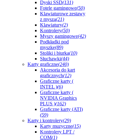
Dyski SSD
(131)
Fotele gamingowe
(50)
Klawiaturowe zestawy
z myszą
(21)
Klawiatury
(2)
Kontrolery
(50)
Myszy gamingowe
(42)
Podkładki pod
myszkę
(89)
Stoliki i biurka
(10)
Słuchawki
(44)
Karty graficzne
(240)
Akcesoria do kart
graficznych
(12)
Graficzne karty (
INTEL )
(6)
Graficzne karty (
NVIDIA Graphics
PLUS )
(162)
Graficzne karty (ATI)
(59)
Karty i kontrolery
(29)
Karty muzyczne
(15)
Kontrolery LPT /
COM
(1)