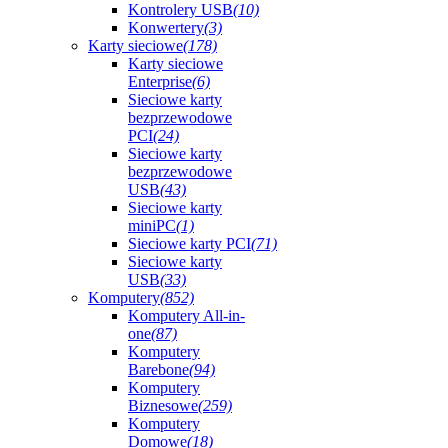
Kontrolery USB
(10)
Konwertery
(3)
Karty sieciowe
(178)
Karty sieciowe
Enterprise
(6)
Sieciowe karty
bezprzewodowe
PCI
(24)
Sieciowe karty
bezprzewodowe
USB
(43)
Sieciowe karty
miniPC
(1)
Sieciowe karty PCI
(71)
Sieciowe karty
USB
(33)
Komputery
(852)
Komputery All-in-
one
(87)
Komputery
Barebone
(94)
Komputery
Biznesowe
(259)
Komputery
Domowe
(18)