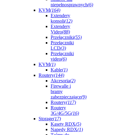
niepełnosprawnych
(6)
KVM
(164)
Extendery
konsoli
(12)
Extendery
Video
(88)
Przełączniki
(55)
Przełączniki
LCD
(3)
Przełączniki
video
(6)
KVM
(1)
Kable
(1)
Routery
(144)
Akcesoria
(2)
Firewalle i
bramy
zabezpieczające
(9)
Routery
(117)
Routery
3G/4G/5G
(16)
Storage
(17)
Kasety RDX
(5)
Napędy RDX
(1)
Taśmy do