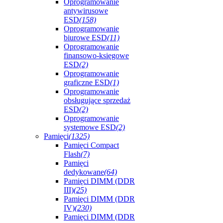
Oprogramowanie
antywirusowe
ESD
(158)
Oprogramowanie
biurowe ESD
(11)
Oprogramowanie
finansowo-księgowe
ESD
(2)
Oprogramowanie
graficzne ESD
(1)
Oprogramowanie
obsługujące sprzedaż
ESD
(2)
Oprogramowanie
systemowe ESD
(2)
Pamięci
(1325)
Pamięci Compact
Flash
(7)
Pamięci
dedykowane
(64)
Pamięci DIMM (DDR
III)
(25)
Pamięci DIMM (DDR
IV)
(230)
Pamięci DIMM (DDR