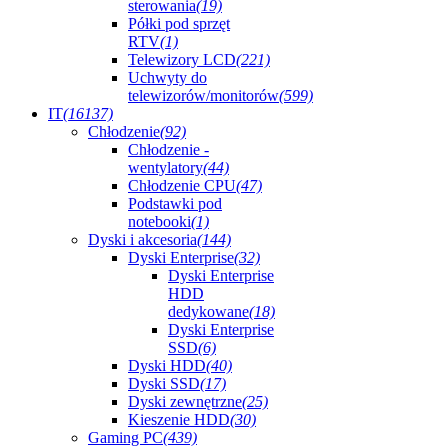
sterowania
(19)
Półki pod sprzęt
RTV
(1)
Telewizory LCD
(221)
Uchwyty do
telewizorów/monitorów
(599)
IT
(16137)
Chłodzenie
(92)
Chłodzenie -
wentylatory
(44)
Chłodzenie CPU
(47)
Podstawki pod
notebooki
(1)
Dyski i akcesoria
(144)
Dyski Enterprise
(32)
Dyski Enterprise
HDD
dedykowane
(18)
Dyski Enterprise
SSD
(6)
Dyski HDD
(40)
Dyski SSD
(17)
Dyski zewnętrzne
(25)
Kieszenie HDD
(30)
Gaming PC
(439)