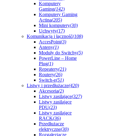
Komputery
Gaming
(142)
Komputery Gaming
Actina
(205)
Mini komputery
(30)
Uchwyty
(17)
Komunikacja i łączność
(108)
AccesPoint
(3)
Anteny
(1)
Moduły do Switchy
(5)
PowerLine – Home
Plug
(1)
Repeatery
(21)
Routery
(26)
Switch-e
(51)
Listwy i przedłużacze
(420)
Akcesoria
(2)
Listwy zasilające
(327)
Listwy zasilające
PDU
(23)
Listwy zasilające
RACK
(36)
Przedłużacze
elektryczne
(30)
Rozgałęziacze