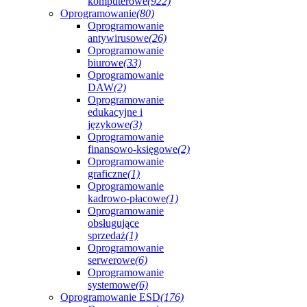
komputerowe
(922)
Oprogramowanie
(80)
Oprogramowanie
antywirusowe
(26)
Oprogramowanie
biurowe
(33)
Oprogramowanie
DAW
(2)
Oprogramowanie
edukacyjne i
językowe
(3)
Oprogramowanie
finansowo-księgowe
(2)
Oprogramowanie
graficzne
(1)
Oprogramowanie
kadrowo-płacowe
(1)
Oprogramowanie
obsługujące
sprzedaż
(1)
Oprogramowanie
serwerowe
(6)
Oprogramowanie
systemowe
(6)
Oprogramowanie ESD
(176)