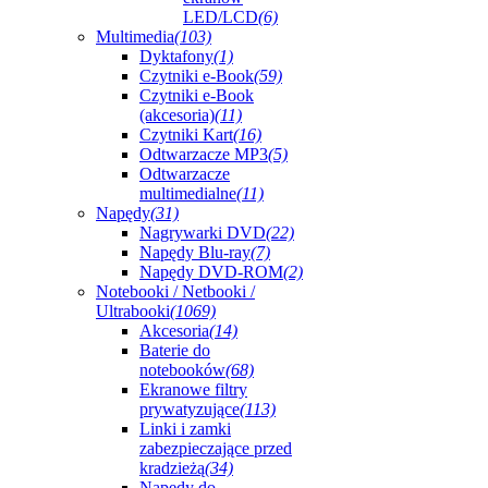
LED/LCD
(6)
Multimedia
(103)
Dyktafony
(1)
Czytniki e-Book
(59)
Czytniki e-Book
(akcesoria)
(11)
Czytniki Kart
(16)
Odtwarzacze MP3
(5)
Odtwarzacze
multimedialne
(11)
Napędy
(31)
Nagrywarki DVD
(22)
Napędy Blu-ray
(7)
Napędy DVD-ROM
(2)
Notebooki / Netbooki /
Ultrabooki
(1069)
Akcesoria
(14)
Baterie do
notebooków
(68)
Ekranowe filtry
prywatyzujące
(113)
Linki i zamki
zabezpieczające przed
kradzieżą
(34)
Napędy do