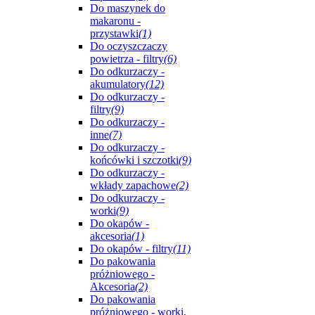
Do maszynek do
makaronu -
przystawki
(1)
Do oczyszczaczy
powietrza - filtry
(6)
Do odkurzaczy -
akumulatory
(12)
Do odkurzaczy -
filtry
(9)
Do odkurzaczy -
inne
(7)
Do odkurzaczy -
końcówki i szczotki
(9)
Do odkurzaczy -
wkłady zapachowe
(2)
Do odkurzaczy -
worki
(9)
Do okapów -
akcesoria
(1)
Do okapów - filtry
(11)
Do pakowania
próżniowego -
Akcesoria
(2)
Do pakowania
próżniowego - worki,