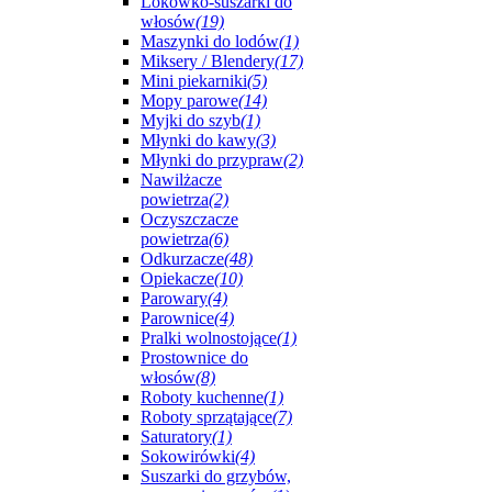
Lokówko-suszarki do
włosów
(19)
Maszynki do lodów
(1)
Miksery / Blendery
(17)
Mini piekarniki
(5)
Mopy parowe
(14)
Myjki do szyb
(1)
Młynki do kawy
(3)
Młynki do przypraw
(2)
Nawilżacze
powietrza
(2)
Oczyszczacze
powietrza
(6)
Odkurzacze
(48)
Opiekacze
(10)
Parowary
(4)
Parownice
(4)
Pralki wolnostojące
(1)
Prostownice do
włosów
(8)
Roboty kuchenne
(1)
Roboty sprzątające
(7)
Saturatory
(1)
Sokowirówki
(4)
Suszarki do grzybów,