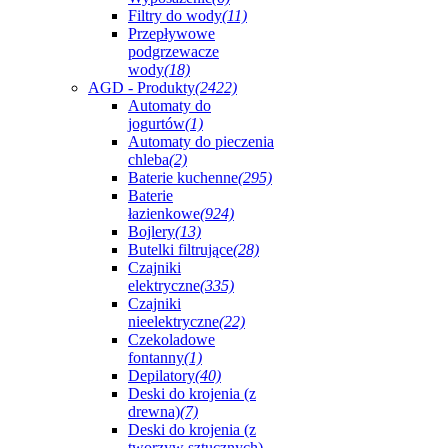
Filtry do wody
(11)
Przepływowe
podgrzewacze
wody
(18)
AGD - Produkty
(2422)
Automaty do
jogurtów
(1)
Automaty do pieczenia
chleba
(2)
Baterie kuchenne
(295)
Baterie
łazienkowe
(924)
Bojlery
(13)
Butelki filtrujące
(28)
Czajniki
elektryczne
(335)
Czajniki
nieelektryczne
(22)
Czekoladowe
fontanny
(1)
Depilatory
(40)
Deski do krojenia (z
drewna)
(7)
Deski do krojenia (z
tworzyw sztucznych)