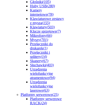
Głośniki
(105)
Huby USB
(280)
Kamery
internetowe
(78)
Klawiaturowe zestawy
z myszą
(155)
Klawiatury
(503)
Klucze sprzętowe
(7)
Mikrofony
(66)
Myszy
(701)
Przełączniki do
drukarek
(1)
Przełączniki i
splitery
(14)
Skanery
(67)
Słuchawki
(403)
Urządzenia
wielofunkcyjne
atramentowe
(94)
Urządzenia
wielofunkcyjne
laserowe
(63)
Platformy serwerowe
(25)
Platformy serwerowe
RACK
(24)