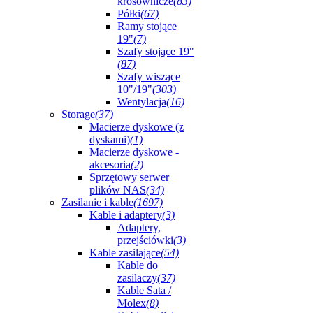
krosownicze
(83)
Półki
(67)
Ramy stojące
19"
(7)
Szafy stojące 19"
(87)
Szafy wiszące
10"/19"
(303)
Wentylacja
(16)
Storage
(37)
Macierze dyskowe (z
dyskami)
(1)
Macierze dyskowe -
akcesoria
(2)
Sprzętowy serwer
plików NAS
(34)
Zasilanie i kable
(1697)
Kable i adaptery
(3)
Adaptery,
przejściówki
(3)
Kable zasilające
(54)
Kable do
zasilaczy
(37)
Kable Sata /
Molex
(8)