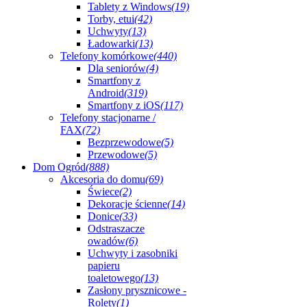
Tablety z Windows
(19)
Torby, etui
(42)
Uchwyty
(13)
Ładowarki
(13)
Telefony komórkowe
(440)
Dla seniorów
(4)
Smartfony z
Android
(319)
Smartfony z iOS
(117)
Telefony stacjonarne /
FAX
(72)
Bezprzewodowe
(5)
Przewodowe
(5)
Dom Ogród
(888)
Akcesoria do domu
(69)
Świece
(2)
Dekoracje ścienne
(14)
Donice
(33)
Odstraszacze
owadów
(6)
Uchwyty i zasobniki
papieru
toaletowego
(13)
Zasłony prysznicowe -
Rolety
(1)