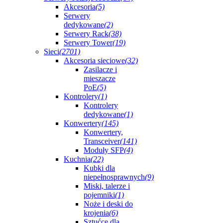
Akcesoria
(5)
Serwery
dedykowane
(2)
Serwery Rack
(38)
Serwery Tower
(19)
Sieci
(2701)
Akcesoria sieciowe
(32)
Zasilacze i
mieszacze
PoE
(5)
Kontrolery
(1)
Kontrolery
dedykowane
(1)
Konwertery
(145)
Konwertery,
Transceiver
(141)
Moduły SFP
(4)
Kuchnia
(22)
Kubki dla
niepełnosprawnych
(9)
Miski, talerze i
pojemniki
(1)
Noże i deski do
krojenia
(6)
Sztućce dla