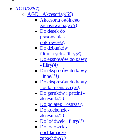
AGD
(2887)
AGD - Akcesoria
(465)
Akcesoria ogólnego
zastosowania
(215)
Do desek do
prasowania -
pokrowce
(2)
Do dzbanków
filtrujących - filtry
(8)
Do ekspresów do kawy
- filtry
(4)
Do ekspresów do kawy
- inne
(11)
Do ekspresów do kawy
- odkamieniacze
(20)
Do garnków i patelni -
akcesoria
(2)
Do golarek - ostrza
(7)
Do kuchenek -
akcesoria
(5)
Do lodówek - filtry
(1)
Do lodówek -
pochłaniacze
zapachów
(1)