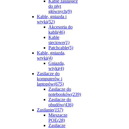
Kable zasilające
do płyt
głównych
(9)
Kable, gniazda i
wtyki
(52)
Akcesoria do
kabli
(46)
Kable
sieciowe
(1)
Patchcable
(5)
Kable, gniazda,
wtyki
(4)
Gniazda,
wtyki
(4)
Zasilacze do
komputerów i
laptopów
(675)
Zasilacze do
notebooków
(239)
Zasilacze do
obudów
(436)
Zasilanie
(157)
Mieszacze
POE
(28)
Zasilacze