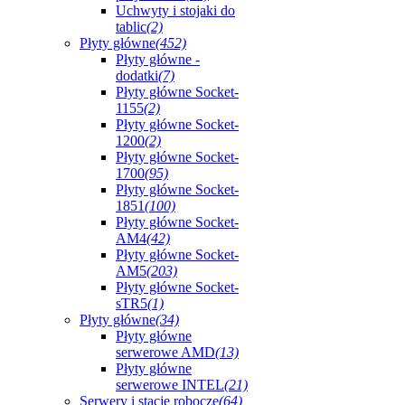
Uchwyty i stojaki do
tablic
(2)
Płyty główne
(452)
Płyty główne -
dodatki
(7)
Płyty główne Socket-
1155
(2)
Płyty główne Socket-
1200
(2)
Płyty główne Socket-
1700
(95)
Płyty główne Socket-
1851
(100)
Płyty główne Socket-
AM4
(42)
Płyty główne Socket-
AM5
(203)
Płyty główne Socket-
sTR5
(1)
Płyty główne
(34)
Płyty główne
serwerowe AMD
(13)
Płyty główne
serwerowe INTEL
(21)
Serwery i stacje robocze
(64)