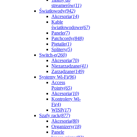
streamerów
(11)
Światłowody
(942)
Akcesoria
(14)
Kable
światłowodowe
(67)
Panele
(7)
Patchcordy
(848)
Pigtaile
(1)
Splitery
(5)
Switch-e
(260)
Akcesoria
(70)
Niezarządzane
(41)
Zarządzane
(149)
Systemy Wi-Fi
(96)
Access
Pointy
(65)
Akcesoria
(10)
Kontrolery Wi-
Fi
(4)
WISP
(17)
Szafy rack
(877)
Akcesoria
(80)
Organizery
(18)
Panele