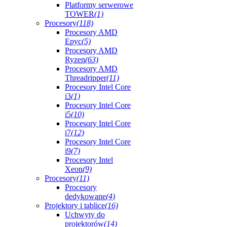
Platformy serwerowe
TOWER
(1)
Procesory
(118)
Procesory AMD
Epyc
(5)
Procesory AMD
Ryzen
(63)
Procesory AMD
Threadripper
(11)
Procesory Intel Core
i3
(1)
Procesory Intel Core
i5
(10)
Procesory Intel Core
i7
(12)
Procesory Intel Core
i9
(7)
Procesory Intel
Xeon
(9)
Procesory
(11)
Procesory
dedykowane
(4)
Projektory i tablice
(16)
Uchwyty do
projektorów
(14)