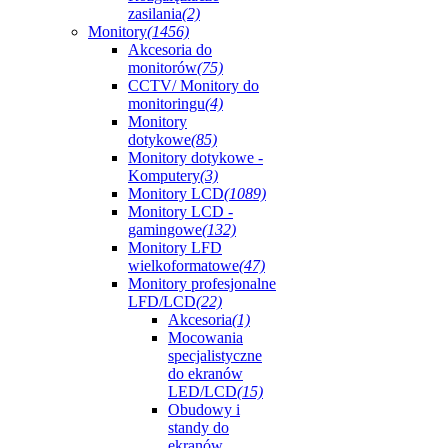
zasilania
(2)
Monitory
(1456)
Akcesoria do
monitorów
(75)
CCTV/ Monitory do
monitoringu
(4)
Monitory
dotykowe
(85)
Monitory dotykowe -
Komputery
(3)
Monitory LCD
(1089)
Monitory LCD -
gamingowe
(132)
Monitory LFD
wielkoformatowe
(47)
Monitory profesjonalne
LFD/LCD
(22)
Akcesoria
(1)
Mocowania
specjalistyczne
do ekranów
LED/LCD
(15)
Obudowy i
standy do
ekranów