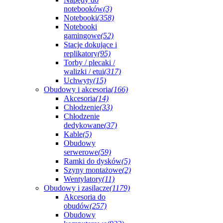
notebooków
(3)
Notebooki
(358)
Notebooki
gamingowe
(52)
Stacje dokujące i
replikatory
(95)
Torby / plecaki /
walizki / etui
(317)
Uchwyty
(15)
Obudowy i akcesoria
(166)
Akcesoria
(14)
Chłodzenie
(33)
Chłodzenie
dedykowane
(37)
Kable
(5)
Obudowy
serwerowe
(59)
Ramki do dysków
(5)
Szyny montażowe
(2)
Wentylatory
(11)
Obudowy i zasilacze
(1179)
Akcesoria do
obudów
(257)
Obudowy