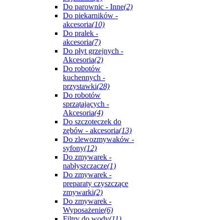
Do parownic - Inne
(2)
Do piekarników -
akcesoria
(10)
Do pralek -
akcesoria
(7)
Do płyt grzejnych -
Akcesoria
(2)
Do robotów
kuchennych -
przystawki
(28)
Do robotów
sprzątających -
Akcesoria
(4)
Do szczoteczek do
zębów - akcesoria
(13)
Do zlewozmywaków -
syfony
(12)
Do zmywarek -
nabłyszczacze
(1)
Do zmywarek -
preparaty czyszczące
zmywarki
(2)
Do zmywarek -
Wyposażenie
(6)
Filtry do wody
(11)