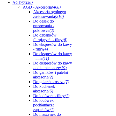
AGD
(7556)
AGD - Akcesoria
(468)
Akcesoria ogólnego
zastosowania
(216)
Do desek do
prasowania -
pokrowce
(2)
Do dzbanków
filtrujących - filtry
(8)
Do ekspresów do kawy
- filtry
(4)
Do ekspresów do kawy
- inne
(11)
Do ekspresów do kawy
- odkamieniacze
(19)
Do garnków i patelni -
akcesoria
(2)
Do golarek - ostrza
(7)
Do kuchenek -
akcesoria
(5)
Do lodówek - filtry
(1)
Do lodówek -
pochłaniacze
zapachów
(1)
Do maszynek do