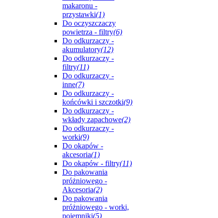
makaronu -
przystawki
(1)
Do oczyszczaczy
powietrza - filtry
(6)
Do odkurzaczy -
akumulatory
(12)
Do odkurzaczy -
filtry
(11)
Do odkurzaczy -
inne
(7)
Do odkurzaczy -
końcówki i szczotki
(9)
Do odkurzaczy -
wkłady zapachowe
(2)
Do odkurzaczy -
worki
(9)
Do okapów -
akcesoria
(1)
Do okapów - filtry
(11)
Do pakowania
próżniowego -
Akcesoria
(2)
Do pakowania
próżniowego - worki,
pojemniki
(5)