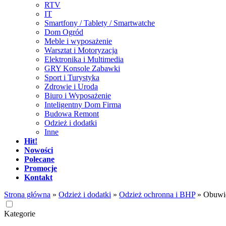
RTV
IT
Smartfony / Tablety / Smartwatche
Dom Ogród
Meble i wyposażenie
Warsztat i Motoryzacja
Elektronika i Multimedia
GRY Konsole Zabawki
Sport i Turystyka
Zdrowie i Uroda
Biuro i Wyposażenie
Inteligentny Dom Firma
Budowa Remont
Odzież i dodatki
Inne
Hit!
Nowości
Polecane
Promocje
Kontakt
Strona główna
»
Odzież i dodatki
»
Odzież ochronna i BHP
»
Obuwi
Kategorie