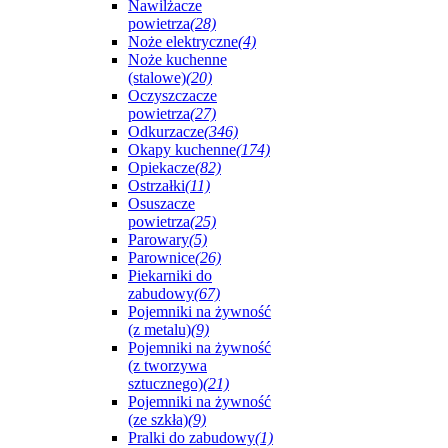
Nawilżacze
powietrza
(28)
Noże elektryczne
(4)
Noże kuchenne
(stalowe)
(20)
Oczyszczacze
powietrza
(27)
Odkurzacze
(346)
Okapy kuchenne
(174)
Opiekacze
(82)
Ostrzałki
(11)
Osuszacze
powietrza
(25)
Parowary
(5)
Parownice
(26)
Piekarniki do
zabudowy
(67)
Pojemniki na żywność
(z metalu)
(9)
Pojemniki na żywność
(z tworzywa
sztucznego)
(21)
Pojemniki na żywność
(ze szkła)
(9)
Pralki do zabudowy
(1)