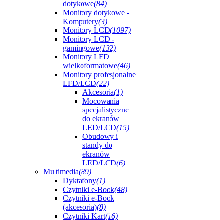
dotykowe
(84)
Monitory dotykowe -
Komputery
(3)
Monitory LCD
(1097)
Monitory LCD -
gamingowe
(132)
Monitory LFD
wielkoformatowe
(46)
Monitory profesjonalne
LFD/LCD
(22)
Akcesoria
(1)
Mocowania
specjalistyczne
do ekranów
LED/LCD
(15)
Obudowy i
standy do
ekranów
LED/LCD
(6)
Multimedia
(89)
Dyktafony
(1)
Czytniki e-Book
(48)
Czytniki e-Book
(akcesoria)
(8)
Czytniki Kart
(16)