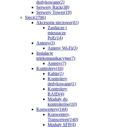
dedykowane
(2)
Serwery Rack
(38)
Serwery Tower
(19)
Sieci
(2706)
Akcesoria sieciowe
(41)
Zasilacze i
mieszacze
PoE
(14)
Anteny
(3)
Anteny Wi-Fi
(3)
Instalacje
telekomunikacyjne
(7)
Anteny
(7)
Kontrolery
(16)
Kable
(1)
Kontrolery
dedykowane
(1)
Kontrolery
RAID
(4)
Moduły do
kontrolerów
(10)
Konwertery
(144)
Konwertery,
Transceiver
(140)
Moduły SFP
(4)