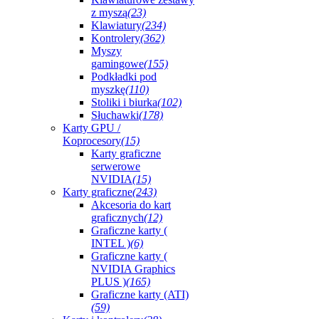
z myszą
(23)
Klawiatury
(234)
Kontrolery
(362)
Myszy
gamingowe
(155)
Podkładki pod
myszkę
(110)
Stoliki i biurka
(102)
Słuchawki
(178)
Karty GPU /
Koprocesory
(15)
Karty graficzne
serwerowe
NVIDIA
(15)
Karty graficzne
(243)
Akcesoria do kart
graficznych
(12)
Graficzne karty (
INTEL )
(6)
Graficzne karty (
NVIDIA Graphics
PLUS )
(165)
Graficzne karty (ATI)
(59)