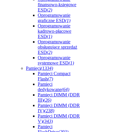
finansowo-księgowe
ESD
(2)
Oprogramowanie
graficzne ESD
(1)
Oprogramowanie
kadrowo-płacowe
ESD
(1)
Oprogramowanie
obsługujące sprzedaż
ESD
(2)
Oprogramowanie
systemowe ESD
(1)
Pamięci
(1334)
Pamięci Compact
Flash
(7)
Pamięci
dedykowane
(64)
Pamięci DIMM (DDR
III)
(26)
Pamięci DIMM (DDR
IV)
(238)
Pamięci DIMM (DDR
V)
(343)
Pamięci
FlashDrive
(293)