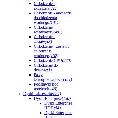
Chłodzenie -
akcesoria
(31)
Chłodzenie - akcesoria
do chłodzenia
wodnego
(191)
Chłodzenie -
wentylatory
(402)
Chłodzenie -
zestawy
(3)
Chłodzenie - zestawy
chłodzenia
wodnego
(132)
Chłodzenie CPU
(220)
Chłodzenie do
dysków
(1)
Pasty
termoprzewodzące
(21)
Podstawki pod
notebooki
(46)
Dyski i akcesoria
(884)
Dyski Enterprise
(150)
Dyski Enterprise
HDD
(54)
Dyski Enterprise
HDD