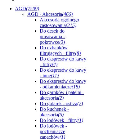
AGD
(7509)
AGD - Akcesoria
(466)
Akcesoria ogólnego
zastosowania
(215)
Do desek do
prasowania -
pokrowce
(3)
Do dzbanków
filtrujących - filtry
(8)
Do ekspresów do kawy
- filtry
(4)
Do ekspresów do kawy
- inne
(11)
Do ekspresów do kawy
- odkamieniacze
(18)
Do garnków i patelni -
akcesoria
(2)
Do golarek - ostrza
(7)
Do kuchenek -
akcesoria
(5)
Do lodówek - filtry
(1)
Do lodówek -
pochłaniacze
zapachów
(1)