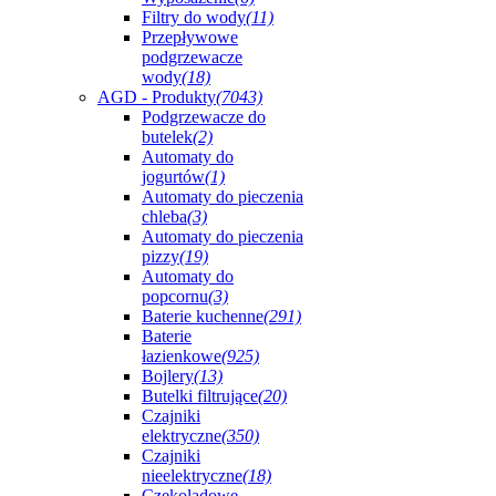
Filtry do wody
(11)
Przepływowe
podgrzewacze
wody
(18)
AGD - Produkty
(7043)
Podgrzewacze do
butelek
(2)
Automaty do
jogurtów
(1)
Automaty do pieczenia
chleba
(3)
Automaty do pieczenia
pizzy
(19)
Automaty do
popcornu
(3)
Baterie kuchenne
(291)
Baterie
łazienkowe
(925)
Bojlery
(13)
Butelki filtrujące
(20)
Czajniki
elektryczne
(350)
Czajniki
nieelektryczne
(18)
Czekoladowe