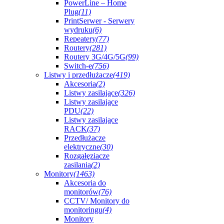
PowerLine – Home
Plug
(11)
PrintSerwer - Serwery
wydruku
(6)
Repeatery
(77)
Routery
(281)
Routery 3G/4G/5G
(99)
Switch-e
(756)
Listwy i przedłużacze
(419)
Akcesoria
(2)
Listwy zasilające
(326)
Listwy zasilające
PDU
(22)
Listwy zasilające
RACK
(37)
Przedłużacze
elektryczne
(30)
Rozgałęziacze
zasilania
(2)
Monitory
(1463)
Akcesoria do
monitorów
(76)
CCTV/ Monitory do
monitoringu
(4)
Monitory