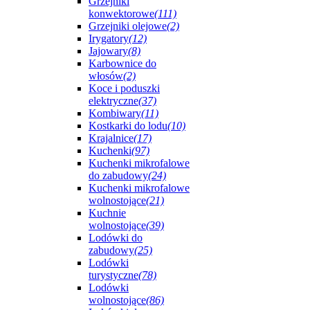
Grzejniki
konwektorowe
(111)
Grzejniki olejowe
(2)
Irygatory
(12)
Jajowary
(8)
Karbownice do
włosów
(2)
Koce i poduszki
elektryczne
(37)
Kombiwary
(11)
Kostkarki do lodu
(10)
Krajalnice
(17)
Kuchenki
(97)
Kuchenki mikrofalowe
do zabudowy
(24)
Kuchenki mikrofalowe
wolnostojące
(21)
Kuchnie
wolnostojące
(39)
Lodówki do
zabudowy
(25)
Lodówki
turystyczne
(78)
Lodówki
wolnostojące
(86)