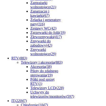
Zamrażarki
wolnostojące
(21)
Zaparzacze i
kawiarki
(67)
Żelazka i generatory
pary
(116)
Zestawy WC
(42)
Zgrzewarki do folii
(19)
Zlewozmywaki
(417)
Zmywarki do
zabudowy
(42)
Zmywarki
wolnostojące
(29)
RTV
(883)
Telewizory i akcesoria
(883)
Akcesoria
(38)
Piloty do zdalnego
sterowania
(19)
Półki pod sprzęt
RTV
(1)
Telewizory LCD
(228)
Uchwyty do
telewizorów/monitorów
(597)
IT
(22047)
Chłodzenie
(1047)