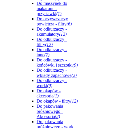
Do maszynek do
makaronu -
przystawki
(1)
Do oczyszczaczy
powietrza - filtry
(6)
Do odkurzaczy -
akumulatory
(12)
Do odkurzaczy -
filtry
(12)
Do odkurzaczy -
inne
(7)
Do odkurzaczy -
końcówki i szczotki
(9)
Do odkurzaczy -
wkłady zapachowe
(2)
Do odkurzaczy -
worki
(9)
Do okapów -
akcesoria
(1)
Do okapów - filtry
(12)
Do pakowania
próżniowego -
Akcesoria
(2)
Do pakowania
próżniowego - worki,