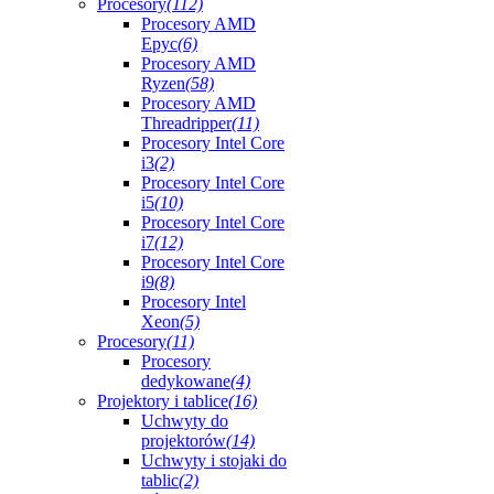
Procesory
(112)
Procesory AMD
Epyc
(6)
Procesory AMD
Ryzen
(58)
Procesory AMD
Threadripper
(11)
Procesory Intel Core
i3
(2)
Procesory Intel Core
i5
(10)
Procesory Intel Core
i7
(12)
Procesory Intel Core
i9
(8)
Procesory Intel
Xeon
(5)
Procesory
(11)
Procesory
dedykowane
(4)
Projektory i tablice
(16)
Uchwyty do
projektorów
(14)
Uchwyty i stojaki do
tablic
(2)