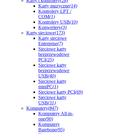
Karty i kontrolery
(28)
Karty muzyczne
(14)
Kontrolery LPT /
COM
(1)
Kontrolery USB
(10)
Konwertery
(3)
Karty sieciowe
(173)
Karty sieciowe
Enterprise
(7)
Sieciowe karty
bezprzewodowe
PCI
(25)
Sieciowe karty
bezprzewodowe
USB
(40)
Sieciowe karty
miniPC
(1)
Sieciowe karty PCI
(69)
Sieciowe karty
USB
(31)
Komputery
(847)
Komputery All-in-
one
(90)
Komputery
Barebone
(95)