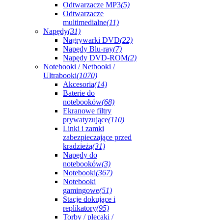
Odtwarzacze MP3
(5)
Odtwarzacze
multimedialne
(11)
Napędy
(31)
Nagrywarki DVD
(22)
Napędy Blu-ray
(7)
Napędy DVD-ROM
(2)
Notebooki / Netbooki /
Ultrabooki
(1070)
Akcesoria
(14)
Baterie do
notebooków
(68)
Ekranowe filtry
prywatyzujące
(110)
Linki i zamki
zabezpieczające przed
kradzieżą
(31)
Napędy do
notebooków
(3)
Notebooki
(367)
Notebooki
gamingowe
(51)
Stacje dokujące i
replikatory
(95)
Torby / plecaki /