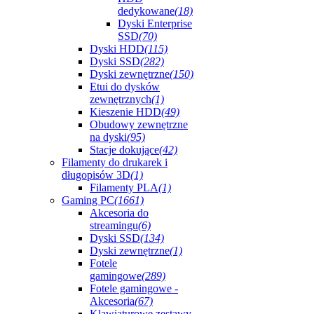
dedykowane
(18)
Dyski Enterprise
SSD
(70)
Dyski HDD
(115)
Dyski SSD
(282)
Dyski zewnętrzne
(150)
Etui do dysków
zewnętrznych
(1)
Kieszenie HDD
(49)
Obudowy zewnętrzne
na dyski
(95)
Stacje dokujące
(42)
Filamenty do drukarek i
długopisów 3D
(1)
Filamenty PLA
(1)
Gaming PC
(1661)
Akcesoria do
streamingu
(6)
Dyski SSD
(134)
Dyski zewnętrzne
(1)
Fotele
gamingowe
(289)
Fotele gamingowe -
Akcesoria
(67)
Klawiaturowe zestawy