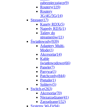
zabezpieczające
(9)
Routery
(119)
Routery
3G/4G/5G
(14)
Storage
(17)
Kasety RDX
(5)
Napędy RDX
(1)
Taśmy do
streamerów
(11)
Światłowody
(939)
Adaptery Multi-
Mode
(1)
Akcesoria
(14)
Kable
światłowodowe
(66)
Panele
(7)
Pasywa
(1)
Patchcordy
(844)
Pigtaile
(1)
Splitery
(5)
Switch-e
(263)
Akcesoria
(70)
Niezarządzane
(41)
Zarządzane
(152)
Systemy Wi-Fi
(94)