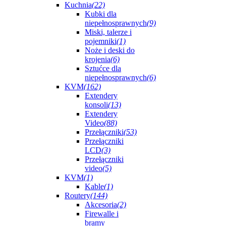
Kuchnia
(22)
Kubki dla
niepełnosprawnych
(9)
Miski, talerze i
pojemniki
(1)
Noże i deski do
krojenia
(6)
Sztućce dla
niepełnosprawnych
(6)
KVM
(162)
Extendery
konsoli
(13)
Extendery
Video
(88)
Przełączniki
(53)
Przełączniki
LCD
(3)
Przełączniki
video
(5)
KVM
(1)
Kable
(1)
Routery
(144)
Akcesoria
(2)
Firewalle i
bramy