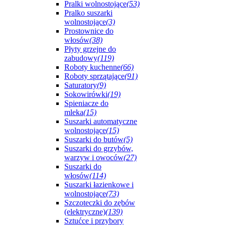
Pralki wolnostojące
(53)
Pralko suszarki
wolnostojące
(3)
Prostownice do
włosów
(38)
Płyty grzejne do
zabudowy
(119)
Roboty kuchenne
(66)
Roboty sprzątające
(91)
Saturatory
(9)
Sokowirówki
(19)
Spieniacze do
mleka
(15)
Suszarki automatyczne
wolnostojące
(15)
Suszarki do butów
(5)
Suszarki do grzybów,
warzyw i owoców
(27)
Suszarki do
włosów
(114)
Suszarki łazienkowe i
wolnostojące
(73)
Szczoteczki do zębów
(elektryczne)
(139)
Sztućce i przybory