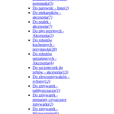
pojemniki
(5)
Do parownic - Inne
(2)
Do piekarników -
akcesoria
(7)
Do pralek -
akcesoria
(7)
Do płyt grzejnych -
Akcesoria
(2)
Do robotów
kuchennych -
przystawki
(28)
Do robotów
sprzątających -
Akcesoria
(4)
Do szczoteczek do
zębów - akcesoria
(13)
Do zlewozmywaków -
syfony
(12)
Do zmywarek -
nabłyszczacze
(1)
Do zmywarek -
preparaty czyszczące
zmywarki
(2)
Do zmywarek -
Wyposażenie
(6)