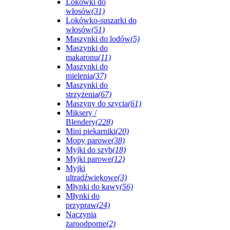
Lokówki do
włosów
(31)
Lokówko-suszarki do
włosów
(51)
Maszynki do lodów
(5)
Maszynki do
makaronu
(11)
Maszynki do
mielenia
(37)
Maszynki do
strzyżenia
(67)
Maszyny do szycia
(61)
Miksery /
Blendery
(228)
Mini piekarniki
(20)
Mopy parowe
(38)
Myjki do szyb
(18)
Myjki parowe
(12)
Myjki
ultradźwiękowe
(3)
Młynki do kawy
(56)
Młynki do
przypraw
(24)
Naczynia
żaroodporne
(2)