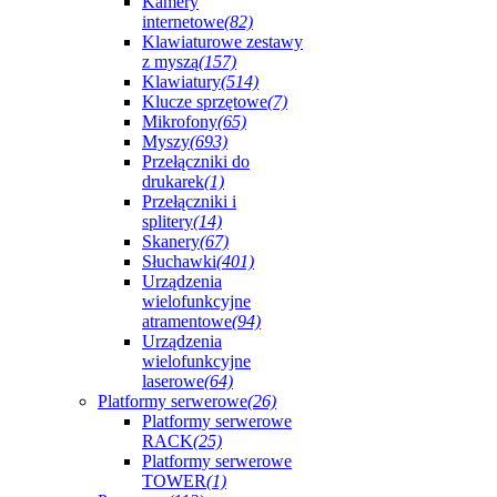
Kamery
internetowe
(82)
Klawiaturowe zestawy
z myszą
(157)
Klawiatury
(514)
Klucze sprzętowe
(7)
Mikrofony
(65)
Myszy
(693)
Przełączniki do
drukarek
(1)
Przełączniki i
splitery
(14)
Skanery
(67)
Słuchawki
(401)
Urządzenia
wielofunkcyjne
atramentowe
(94)
Urządzenia
wielofunkcyjne
laserowe
(64)
Platformy serwerowe
(26)
Platformy serwerowe
RACK
(25)
Platformy serwerowe
TOWER
(1)