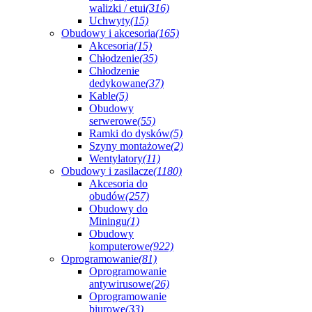
walizki / etui
(316)
Uchwyty
(15)
Obudowy i akcesoria
(165)
Akcesoria
(15)
Chłodzenie
(35)
Chłodzenie
dedykowane
(37)
Kable
(5)
Obudowy
serwerowe
(55)
Ramki do dysków
(5)
Szyny montażowe
(2)
Wentylatory
(11)
Obudowy i zasilacze
(1180)
Akcesoria do
obudów
(257)
Obudowy do
Miningu
(1)
Obudowy
komputerowe
(922)
Oprogramowanie
(81)
Oprogramowanie
antywirusowe
(26)
Oprogramowanie
biurowe
(33)