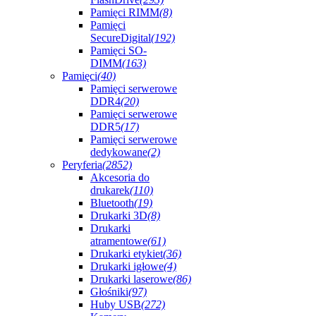
Pamięci RIMM
(8)
Pamięci
SecureDigital
(192)
Pamięci SO-
DIMM
(163)
Pamięci
(40)
Pamięci serwerowe
DDR4
(20)
Pamięci serwerowe
DDR5
(17)
Pamięci serwerowe
dedykowane
(2)
Peryferia
(2852)
Akcesoria do
drukarek
(110)
Bluetooth
(19)
Drukarki 3D
(8)
Drukarki
atramentowe
(61)
Drukarki etykiet
(36)
Drukarki igłowe
(4)
Drukarki laserowe
(86)
Głośniki
(97)
Huby USB
(272)