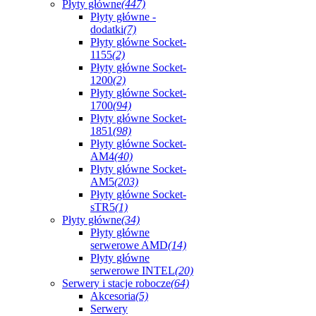
Płyty główne
(447)
Płyty główne -
dodatki
(7)
Płyty główne Socket-
1155
(2)
Płyty główne Socket-
1200
(2)
Płyty główne Socket-
1700
(94)
Płyty główne Socket-
1851
(98)
Płyty główne Socket-
AM4
(40)
Płyty główne Socket-
AM5
(203)
Płyty główne Socket-
sTR5
(1)
Płyty główne
(34)
Płyty główne
serwerowe AMD
(14)
Płyty główne
serwerowe INTEL
(20)
Serwery i stacje robocze
(64)
Akcesoria
(5)
Serwery