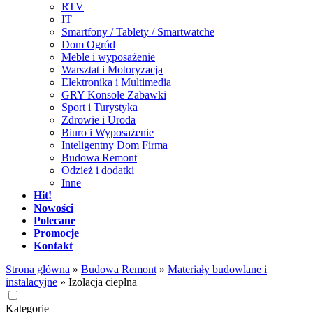
RTV
IT
Smartfony / Tablety / Smartwatche
Dom Ogród
Meble i wyposażenie
Warsztat i Motoryzacja
Elektronika i Multimedia
GRY Konsole Zabawki
Sport i Turystyka
Zdrowie i Uroda
Biuro i Wyposażenie
Inteligentny Dom Firma
Budowa Remont
Odzież i dodatki
Inne
Hit!
Nowości
Polecane
Promocje
Kontakt
Strona główna
»
Budowa Remont
»
Materiały budowlane i
instalacyjne
»
Izolacja cieplna
Kategorie