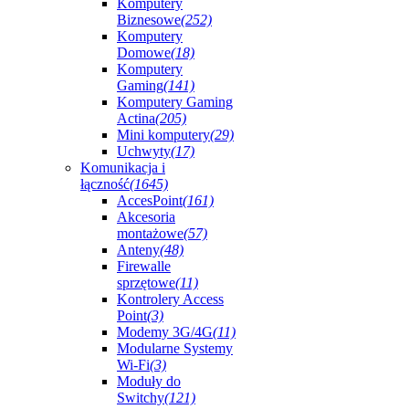
Komputery
Biznesowe
(252)
Komputery
Domowe
(18)
Komputery
Gaming
(141)
Komputery Gaming
Actina
(205)
Mini komputery
(29)
Uchwyty
(17)
Komunikacja i
łączność
(1645)
AccesPoint
(161)
Akcesoria
montażowe
(57)
Anteny
(48)
Firewalle
sprzętowe
(11)
Kontrolery Access
Point
(3)
Modemy 3G/4G
(11)
Modularne Systemy
Wi-Fi
(3)
Moduły do
Switchy
(121)