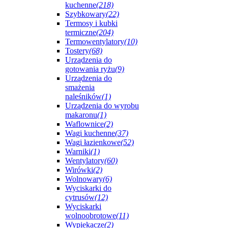
kuchenne
(218)
Szybkowary
(22)
Termosy i kubki
termiczne
(204)
Termowentylatory
(10)
Tostery
(68)
Urządzenia do
gotowania ryżu
(9)
Urządzenia do
smażenia
naleśników
(1)
Urządzenia do wyrobu
makaronu
(1)
Waflownice
(2)
Wagi kuchenne
(37)
Wagi łazienkowe
(52)
Warniki
(1)
Wentylatory
(60)
Wirówki
(2)
Wolnowary
(6)
Wyciskarki do
cytrusów
(12)
Wyciskarki
wolnoobrotowe
(11)
Wypiekacze
(2)