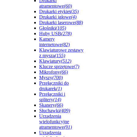
Drukarki
atramentowe
(60)
Drukarki etykiet
(35)
Drukarki igłowe
(4)
Drukarki laserowe
(88)
Głośniki
(105)
Huby USB
(278)
Kamery
internetowe
(82)
Klawiaturowe zestawy
z myszą
(155)
Klawiatury
(512)
Klucze sprzętowe
(7)
Mikrofony
(66)
Myszy
(700)
Przełączniki do
drukarek
(1)
Przełączniki i
splitery
(14)
Skanery
(66)
Słuchawki
(409)
Urządzenia
wielofunkcyjne
atramentowe
(91)
Urządzenia