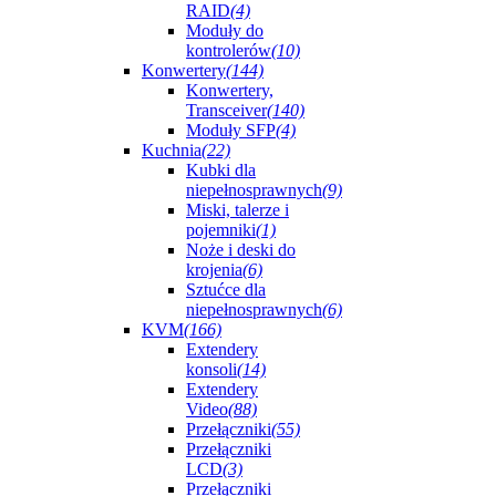
RAID
(4)
Moduły do
kontrolerów
(10)
Konwertery
(144)
Konwertery,
Transceiver
(140)
Moduły SFP
(4)
Kuchnia
(22)
Kubki dla
niepełnosprawnych
(9)
Miski, talerze i
pojemniki
(1)
Noże i deski do
krojenia
(6)
Sztućce dla
niepełnosprawnych
(6)
KVM
(166)
Extendery
konsoli
(14)
Extendery
Video
(88)
Przełączniki
(55)
Przełączniki
LCD
(3)
Przełączniki