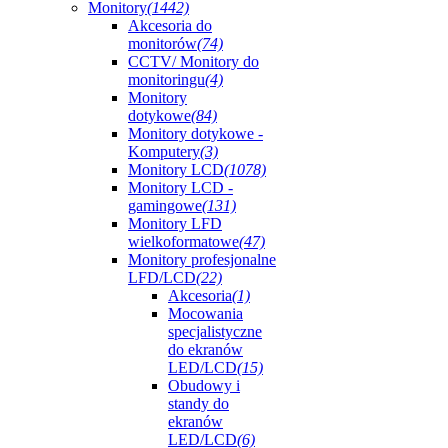
Monitory
(1442)
Akcesoria do
monitorów
(74)
CCTV/ Monitory do
monitoringu
(4)
Monitory
dotykowe
(84)
Monitory dotykowe -
Komputery
(3)
Monitory LCD
(1078)
Monitory LCD -
gamingowe
(131)
Monitory LFD
wielkoformatowe
(47)
Monitory profesjonalne
LFD/LCD
(22)
Akcesoria
(1)
Mocowania
specjalistyczne
do ekranów
LED/LCD
(15)
Obudowy i
standy do
ekranów
LED/LCD
(6)