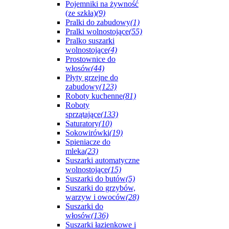
Pojemniki na żywność
(ze szkła)
(9)
Pralki do zabudowy
(1)
Pralki wolnostojące
(55)
Pralko suszarki
wolnostojące
(4)
Prostownice do
włosów
(44)
Płyty grzejne do
zabudowy
(123)
Roboty kuchenne
(81)
Roboty
sprzątające
(133)
Saturatory
(10)
Sokowirówki
(19)
Spieniacze do
mleka
(23)
Suszarki automatyczne
wolnostojące
(15)
Suszarki do butów
(5)
Suszarki do grzybów,
warzyw i owoców
(28)
Suszarki do
włosów
(136)
Suszarki łazienkowe i