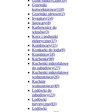
Grille elektryczne
(39)
Grzejniki
konwektorowe
(118)
Grzejniki olejowe
(2)
Irygatory
(14)
Jajowary
(8)
Karbownice do
włosów
(3)
Koce i poduszki
elektryczne
(37)
Kombiwary
(11)
Kostkarki do lodu
(8)
Krajalnice
(18)
Kuchenki
(98)
Kuchenki mikrofalowe
do zabudowy
(27)
Kuchenki mikrofalowe
wolnostojące
(26)
Kuchnie
wolnostojące
(40)
Lodówki do
zabudowy
(23)
Lodówki
turystyczne
(83)
Lodówki