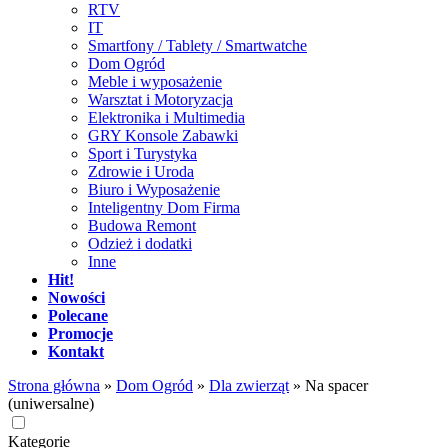
RTV
IT
Smartfony / Tablety / Smartwatche
Dom Ogród
Meble i wyposażenie
Warsztat i Motoryzacja
Elektronika i Multimedia
GRY Konsole Zabawki
Sport i Turystyka
Zdrowie i Uroda
Biuro i Wyposażenie
Inteligentny Dom Firma
Budowa Remont
Odzież i dodatki
Inne
Hit!
Nowości
Polecane
Promocje
Kontakt
Strona główna
»
Dom Ogród
»
Dla zwierząt
»
Na spacer
(uniwersalne)
Kategorie