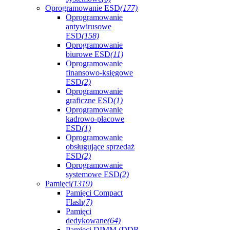
Oprogramowanie ESD
(177)
Oprogramowanie
antywirusowe
ESD
(158)
Oprogramowanie
biurowe ESD
(11)
Oprogramowanie
finansowo-księgowe
ESD
(2)
Oprogramowanie
graficzne ESD
(1)
Oprogramowanie
kadrowo-płacowe
ESD
(1)
Oprogramowanie
obsługujące sprzedaż
ESD
(2)
Oprogramowanie
systemowe ESD
(2)
Pamięci
(1319)
Pamięci Compact
Flash
(7)
Pamięci
dedykowane
(64)
Pamięci DIMM (DDR