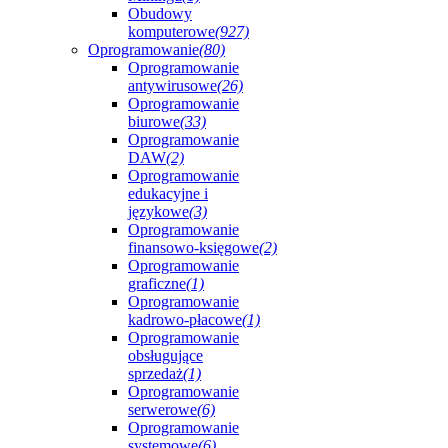
Obudowy
komputerowe
(927)
Oprogramowanie
(80)
Oprogramowanie
antywirusowe
(26)
Oprogramowanie
biurowe
(33)
Oprogramowanie
DAW
(2)
Oprogramowanie
edukacyjne i
językowe
(3)
Oprogramowanie
finansowo-księgowe
(2)
Oprogramowanie
graficzne
(1)
Oprogramowanie
kadrowo-płacowe
(1)
Oprogramowanie
obsługujące
sprzedaż
(1)
Oprogramowanie
serwerowe
(6)
Oprogramowanie
systemowe
(6)