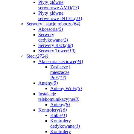
Płyty główne
serwerowe AMD
(13)
Płyty główne
serwerowe INTEL
(21)
Serwery i stacje robocze
(64)
Akcesoria
(5)
Serwery
dedykowane
(2)
Serwery Rack
(38)
Serwery Tower
(19)
Sieci
(2724)
Akcesoria sieciowe
(44)
Zasilacze i
mieszacze
PoE
(17)
Anteny
(5)
Anteny Wi-Fi
(5)
Instalacje
telekomunikacyjne
(8)
Anteny
(8)
Kontrolery
(16)
Kable
(1)
Kontrolery
dedykowane
(1)
Kontrolery