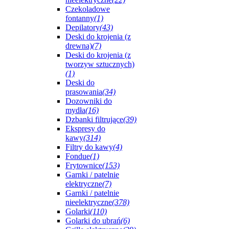
Czekoladowe
fontanny
(1)
Depilatory
(43)
Deski do krojenia (z
drewna)
(7)
Deski do krojenia (z
tworzyw sztucznych)
(1)
Deski do
prasowania
(34)
Dozowniki do
mydła
(16)
Dzbanki filtrujące
(39)
Ekspresy do
kawy
(314)
Filtry do kawy
(4)
Fondue
(1)
Frytownice
(153)
Garnki / patelnie
elektryczne
(7)
Garnki / patelnie
nieelektryczne
(378)
Golarki
(110)
Golarki do ubrań
(6)