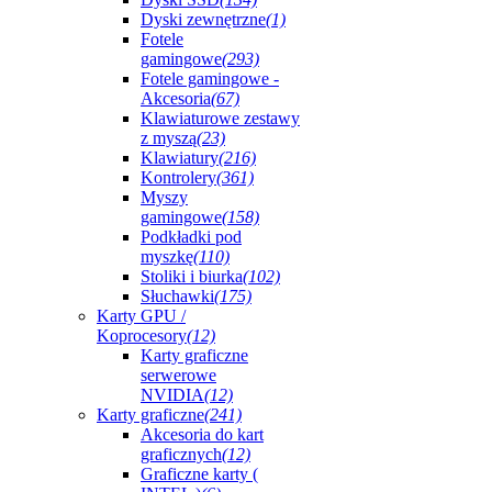
Dyski zewnętrzne
(1)
Fotele
gamingowe
(293)
Fotele gamingowe -
Akcesoria
(67)
Klawiaturowe zestawy
z myszą
(23)
Klawiatury
(216)
Kontrolery
(361)
Myszy
gamingowe
(158)
Podkładki pod
myszkę
(110)
Stoliki i biurka
(102)
Słuchawki
(175)
Karty GPU /
Koprocesory
(12)
Karty graficzne
serwerowe
NVIDIA
(12)
Karty graficzne
(241)
Akcesoria do kart
graficznych
(12)
Graficzne karty (