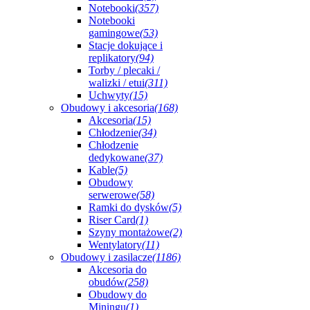
Notebooki
(357)
Notebooki
gamingowe
(53)
Stacje dokujące i
replikatory
(94)
Torby / plecaki /
walizki / etui
(311)
Uchwyty
(15)
Obudowy i akcesoria
(168)
Akcesoria
(15)
Chłodzenie
(34)
Chłodzenie
dedykowane
(37)
Kable
(5)
Obudowy
serwerowe
(58)
Ramki do dysków
(5)
Riser Card
(1)
Szyny montażowe
(2)
Wentylatory
(11)
Obudowy i zasilacze
(1186)
Akcesoria do
obudów
(258)
Obudowy do
Miningu
(1)