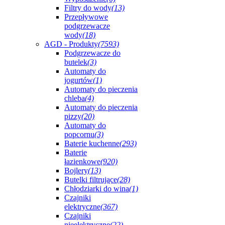
Filtry do wody
(13)
Przepływowe
podgrzewacze
wody
(18)
AGD - Produkty
(7593)
Podgrzewacze do
butelek
(3)
Automaty do
jogurtów
(1)
Automaty do pieczenia
chleba
(4)
Automaty do pieczenia
pizzy
(20)
Automaty do
popcornu
(3)
Baterie kuchenne
(293)
Baterie
łazienkowe
(920)
Bojlery
(13)
Butelki filtrujące
(28)
Chłodziarki do wina
(1)
Czajniki
elektryczne
(367)
Czajniki
nieelektryczne
(22)