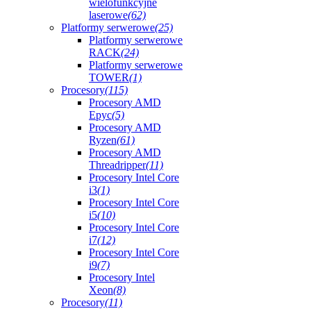
wielofunkcyjne
laserowe
(62)
Platformy serwerowe
(25)
Platformy serwerowe
RACK
(24)
Platformy serwerowe
TOWER
(1)
Procesory
(115)
Procesory AMD
Epyc
(5)
Procesory AMD
Ryzen
(61)
Procesory AMD
Threadripper
(11)
Procesory Intel Core
i3
(1)
Procesory Intel Core
i5
(10)
Procesory Intel Core
i7
(12)
Procesory Intel Core
i9
(7)
Procesory Intel
Xeon
(8)
Procesory
(11)