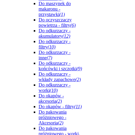
Do maszynek do
makaronu -
przystawki
(1)
Do oczyszczaczy
powietrza - filtry
(6)
Do odkurzaczy -
akumulatory
(12)
Do odkurzaczy -
filtry
(10)
Do odkurzaczy -
inne
(7)
Do odkurzaczy -
końcówki i szczotki
(9)
Do odkurzaczy -
wkłady zapachowe
(2)
Do odkurzaczy -
worki
(10)
Do okapów -
akcesoria
(2)
Do okapów - filtry
(11)
Do pakowania
próżniowego -
Akcesoria
(2)
Do pakowania
próżniowego - worki,