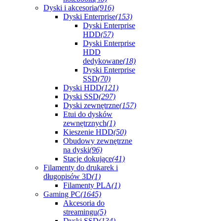
Dyski i akcesoria
(916)
Dyski Enterprise
(153)
Dyski Enterprise
HDD
(57)
Dyski Enterprise
HDD
dedykowane
(18)
Dyski Enterprise
SSD
(70)
Dyski HDD
(121)
Dyski SSD
(297)
Dyski zewnętrzne
(157)
Etui do dysków
zewnętrznych
(1)
Kieszenie HDD
(50)
Obudowy zewnętrzne
na dyski
(96)
Stacje dokujące
(41)
Filamenty do drukarek i
długopisów 3D
(1)
Filamenty PLA
(1)
Gaming PC
(1645)
Akcesoria do
streamingu
(5)
Dyski SSD
(134)