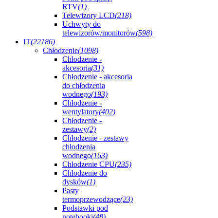
RTV
(1)
Telewizory LCD
(218)
Uchwyty do
telewizorów/monitorów
(598)
IT
(22186)
Chłodzenie
(1098)
Chłodzenie -
akcesoria
(31)
Chłodzenie - akcesoria
do chłodzenia
wodnego
(193)
Chłodzenie -
wentylatory
(402)
Chłodzenie -
zestawy
(2)
Chłodzenie - zestawy
chłodzenia
wodnego
(163)
Chłodzenie CPU
(235)
Chłodzenie do
dysków
(1)
Pasty
termoprzewodzące
(23)
Podstawki pod
notebooki
(48)