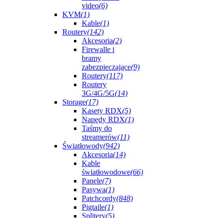
video
(6)
KVM
(1)
Kable
(1)
Routery
(142)
Akcesoria
(2)
Firewalle i
bramy
zabezpieczające
(9)
Routery
(117)
Routery
3G/4G/5G
(14)
Storage
(17)
Kasety RDX
(5)
Napędy RDX
(1)
Taśmy do
streamerów
(11)
Światłowody
(942)
Akcesoria
(14)
Kable
światłowodowe
(66)
Panele
(7)
Pasywa
(1)
Patchcordy
(848)
Pigtaile
(1)
Splitery
(5)