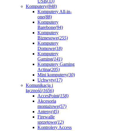
USB
(33)
Komputery
(848)
Komputery All-in-
one
(88)
Komputery
Barebone
(94)
Komputery
Biznesowe
(255)
Komputery
Domowe
(18)
Komputery
Gaming
(141)
Komputery Gaming
Actina
(205)
Mini komputery
(30)
Uchwyty
(17)
Komunikacja i
łączność
(1656)
AccesPoint
(158)
Akcesoria
montażowe
(57)
Anteny
(45)
Firewalle
sprzętowe
(12)
Kontrolery Access