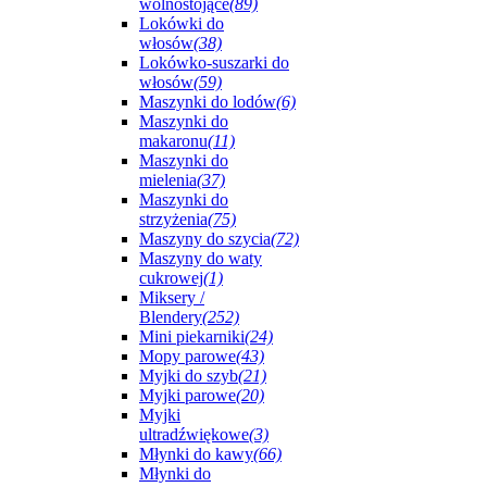
wolnostojące
(89)
Lokówki do
włosów
(38)
Lokówko-suszarki do
włosów
(59)
Maszynki do lodów
(6)
Maszynki do
makaronu
(11)
Maszynki do
mielenia
(37)
Maszynki do
strzyżenia
(75)
Maszyny do szycia
(72)
Maszyny do waty
cukrowej
(1)
Miksery /
Blendery
(252)
Mini piekarniki
(24)
Mopy parowe
(43)
Myjki do szyb
(21)
Myjki parowe
(20)
Myjki
ultradźwiękowe
(3)
Młynki do kawy
(66)
Młynki do