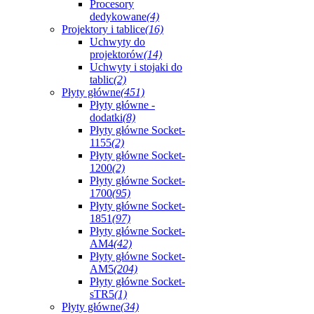
Procesory
dedykowane
(4)
Projektory i tablice
(16)
Uchwyty do
projektorów
(14)
Uchwyty i stojaki do
tablic
(2)
Płyty główne
(451)
Płyty główne -
dodatki
(8)
Płyty główne Socket-
1155
(2)
Płyty główne Socket-
1200
(2)
Płyty główne Socket-
1700
(95)
Płyty główne Socket-
1851
(97)
Płyty główne Socket-
AM4
(42)
Płyty główne Socket-
AM5
(204)
Płyty główne Socket-
sTR5
(1)
Płyty główne
(34)