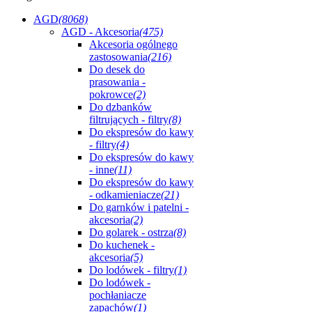
AGD
(8068)
AGD - Akcesoria
(475)
Akcesoria ogólnego
zastosowania
(216)
Do desek do
prasowania -
pokrowce
(2)
Do dzbanków
filtrujących - filtry
(8)
Do ekspresów do kawy
- filtry
(4)
Do ekspresów do kawy
- inne
(11)
Do ekspresów do kawy
- odkamieniacze
(21)
Do garnków i patelni -
akcesoria
(2)
Do golarek - ostrza
(8)
Do kuchenek -
akcesoria
(5)
Do lodówek - filtry
(1)
Do lodówek -
pochłaniacze
zapachów
(1)