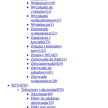
Wolnowary
(10)
Wyciskarki do
cytrusów
(13)
Wyciskarki
wolnoobrotowe
(11)
Wypiekacze
(1)
Zamrażarki
wolnostojące
(21)
Zaparzacze i
kawiarki
(75)
Żelazka i generatory
pary
(132)
Zestawy WC
(42)
Zgrzewarki do folii
(21)
Zlewozmywaki
(419)
Zmywarki do
zabudowy
(41)
Zmywarki
wolnostojące
(28)
RTV
(876)
Telewizory i akcesoria
(876)
Akcesoria
(40)
Piloty do zdalnego
sterowania
(19)
Półki pod sprzęt