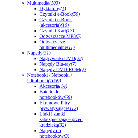
Multimedia
(103)
Dyktafony
(1)
Czytniki e-Book
(59)
Czytniki e-Book
(akcesoria)
(10)
Czytniki Kart
(17)
Odtwarzacze MP3
(5)
Odtwarzacze
multimedialne
(11)
Napędy
(31)
Nagrywarki DVD
(22)
Napędy Blu-ray
(7)
Napędy DVD-ROM
(2)
Notebooki / Netbooki /
Ultrabooki
(1059)
Akcesoria
(14)
Baterie do
notebooków
(68)
Ekranowe filtry
prywatyzujące
(112)
Linki i zamki
zabezpieczające przed
kradzieżą
(32)
Napędy do
notebooków
(3)