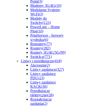
Point
(3)
Modemy 3G/4G
(10)
Modularne Systemy
Wi-Fi
(3)
Moduły do
Switchy
(123)
PowerLine – Home
Plug
(10)
PrintSerwer - Serwery
wydruku
(6)
Repeatery
(77)
Routery
(282)
Routery 3G/4G/5G
(99)
Switch-e
(771)
Listwy i przedłużacze
(418)
Akcesoria
(2)
Listwy zasilające
(327)
Listwy zasilające
PDU
(23)
Listwy zasilające
RACK
(36)
Przedłużacze
elektryczne
(28)
Rozgałęziacze
zasilania
(2)