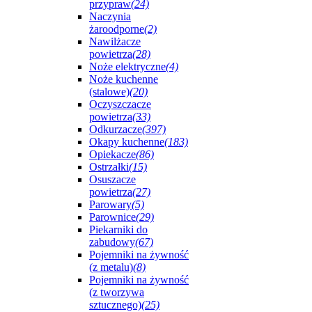
przypraw
(24)
Naczynia
żaroodporne
(2)
Nawilżacze
powietrza
(28)
Noże elektryczne
(4)
Noże kuchenne
(stalowe)
(20)
Oczyszczacze
powietrza
(33)
Odkurzacze
(397)
Okapy kuchenne
(183)
Opiekacze
(86)
Ostrzałki
(15)
Osuszacze
powietrza
(27)
Parowary
(5)
Parownice
(29)
Piekarniki do
zabudowy
(67)
Pojemniki na żywność
(z metalu)
(8)
Pojemniki na żywność
(z tworzywa
sztucznego)
(25)