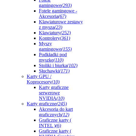
gamingowe
(293)
Fotele gamingowe -
Akcesoria
(67)
Klawiaturowe zestawy
z myszą
(23)
Klawiatury
(252)
Kontrolery
(361)
Myszy
gamingowe
(155)
Podkładki pod
myszkę
(110)
Stoliki i biurka
(102)
Słuchawki
(171)
Karty GPU /
Koprocesory
(10)
Karty graficzne
serwerowe
NVIDIA
(10)
Karty graficzne
(245)
Akcesoria do kart
graficznych
(12)
Graficzne karty (
INTEL )
(6)
Graficzne karty (