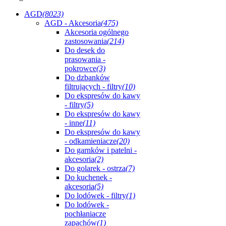
AGD
(8023)
AGD - Akcesoria
(475)
Akcesoria ogólnego
zastosowania
(214)
Do desek do
prasowania -
pokrowce
(3)
Do dzbanków
filtrujących - filtry
(10)
Do ekspresów do kawy
- filtry
(5)
Do ekspresów do kawy
- inne
(11)
Do ekspresów do kawy
- odkamieniacze
(20)
Do garnków i patelni -
akcesoria
(2)
Do golarek - ostrza
(7)
Do kuchenek -
akcesoria
(5)
Do lodówek - filtry
(1)
Do lodówek -
pochłaniacze
zapachów
(1)