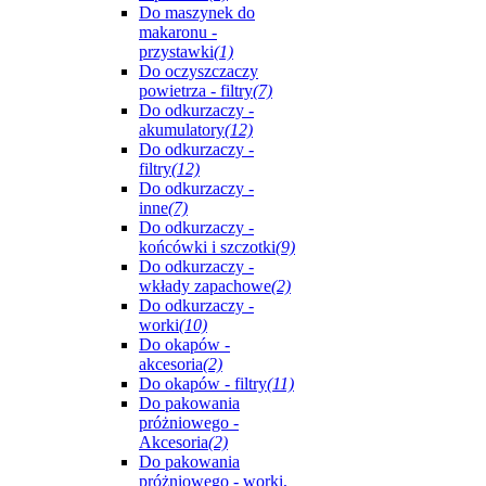
Do maszynek do
makaronu -
przystawki
(1)
Do oczyszczaczy
powietrza - filtry
(7)
Do odkurzaczy -
akumulatory
(12)
Do odkurzaczy -
filtry
(12)
Do odkurzaczy -
inne
(7)
Do odkurzaczy -
końcówki i szczotki
(9)
Do odkurzaczy -
wkłady zapachowe
(2)
Do odkurzaczy -
worki
(10)
Do okapów -
akcesoria
(2)
Do okapów - filtry
(11)
Do pakowania
próżniowego -
Akcesoria
(2)
Do pakowania
próżniowego - worki,