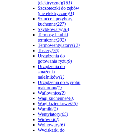
(elektryczne)
(161)
Szczoteczki do zębów
(nie elektryczne)
(1)
Sztućce i przybory
kuchenne
(227)
Szybkowary
(26)
Termosy i kubki
termiczne
(202)
Termowentylatory
(12)
Tostery
(76)
Urządzenia do
gotowania ryżu
(9)
Urządzenia do
smażenia
naleśników
(1)
Urządzenia do wyrobu
makaronu
(1)
Waflownice
(2)
Wagi kuchenne
(40)
Wagi łazienkowe
(55)
Warniki
(2)
Wentylatory
(65)
Wirówki
(2)
Wolnowary
(6)
Wyciskarki do