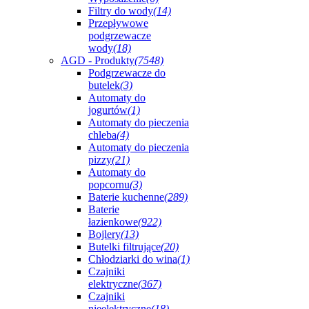
Filtry do wody
(14)
Przepływowe
podgrzewacze
wody
(18)
AGD - Produkty
(7548)
Podgrzewacze do
butelek
(3)
Automaty do
jogurtów
(1)
Automaty do pieczenia
chleba
(4)
Automaty do pieczenia
pizzy
(21)
Automaty do
popcornu
(3)
Baterie kuchenne
(289)
Baterie
łazienkowe
(922)
Bojlery
(13)
Butelki filtrujące
(20)
Chłodziarki do wina
(1)
Czajniki
elektryczne
(367)
Czajniki
nieelektryczne
(18)