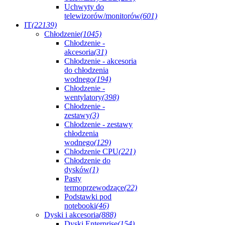
Uchwyty do
telewizorów/monitorów
(601)
IT
(22139)
Chłodzenie
(1045)
Chłodzenie -
akcesoria
(31)
Chłodzenie - akcesoria
do chłodzenia
wodnego
(194)
Chłodzenie -
wentylatory
(398)
Chłodzenie -
zestawy
(3)
Chłodzenie - zestawy
chłodzenia
wodnego
(129)
Chłodzenie CPU
(221)
Chłodzenie do
dysków
(1)
Pasty
termoprzewodzące
(22)
Podstawki pod
notebooki
(46)
Dyski i akcesoria
(888)
Dyski Enterprise
(154)