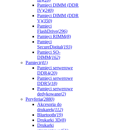
Pamięci DIMM (DDR
IV)
(240)
Pamięci DIMM (DDR
V)
(350)
Pamięci
FlashDrive
(296)
Pamięci RIMM
(8)
Pamięci
SecureDigital
(193)
Pamięci SO-
DIMM
(162)
Pamięci
(41)
Pamięci serwerowe
DDR4
(20)
Pamięci serwerowe
DDR5
(18)
Pamięci serwerowe
dedykowane
(2)
Peryferia
(2880)
Akcesoria do
drukarek
(112)
Bluetooth
(19)
Drukarki 3D
(8)
Drukarki