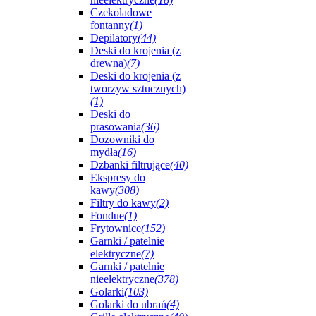
Czekoladowe
fontanny
(1)
Depilatory
(44)
Deski do krojenia (z
drewna)
(7)
Deski do krojenia (z
tworzyw sztucznych)
(1)
Deski do
prasowania
(36)
Dozowniki do
mydła
(16)
Dzbanki filtrujące
(40)
Ekspresy do
kawy
(308)
Filtry do kawy
(2)
Fondue
(1)
Frytownice
(152)
Garnki / patelnie
elektryczne
(7)
Garnki / patelnie
nieelektryczne
(378)
Golarki
(103)
Golarki do ubrań
(4)