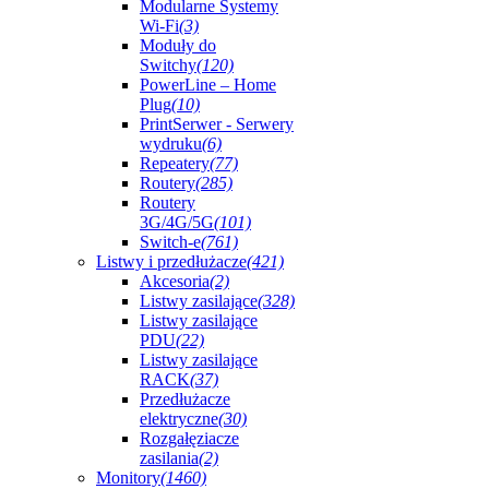
Modularne Systemy
Wi-Fi
(3)
Moduły do
Switchy
(120)
PowerLine – Home
Plug
(10)
PrintSerwer - Serwery
wydruku
(6)
Repeatery
(77)
Routery
(285)
Routery
3G/4G/5G
(101)
Switch-e
(761)
Listwy i przedłużacze
(421)
Akcesoria
(2)
Listwy zasilające
(328)
Listwy zasilające
PDU
(22)
Listwy zasilające
RACK
(37)
Przedłużacze
elektryczne
(30)
Rozgałęziacze
zasilania
(2)
Monitory
(1460)