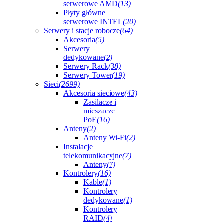
serwerowe AMD
(13)
Płyty główne
serwerowe INTEL
(20)
Serwery i stacje robocze
(64)
Akcesoria
(5)
Serwery
dedykowane
(2)
Serwery Rack
(38)
Serwery Tower
(19)
Sieci
(2699)
Akcesoria sieciowe
(43)
Zasilacze i
mieszacze
PoE
(16)
Anteny
(2)
Anteny Wi-Fi
(2)
Instalacje
telekomunikacyjne
(7)
Anteny
(7)
Kontrolery
(16)
Kable
(1)
Kontrolery
dedykowane
(1)
Kontrolery
RAID
(4)