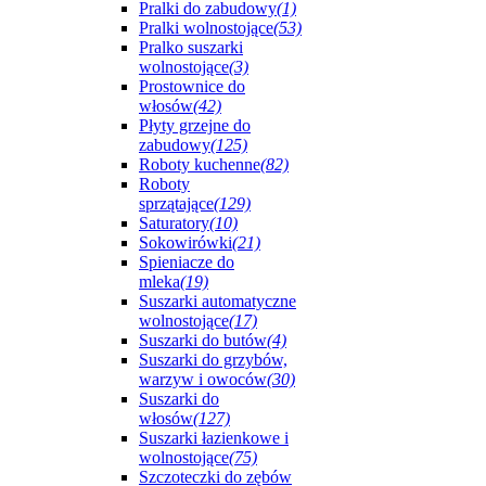
Pralki do zabudowy
(1)
Pralki wolnostojące
(53)
Pralko suszarki
wolnostojące
(3)
Prostownice do
włosów
(42)
Płyty grzejne do
zabudowy
(125)
Roboty kuchenne
(82)
Roboty
sprzątające
(129)
Saturatory
(10)
Sokowirówki
(21)
Spieniacze do
mleka
(19)
Suszarki automatyczne
wolnostojące
(17)
Suszarki do butów
(4)
Suszarki do grzybów,
warzyw i owoców
(30)
Suszarki do
włosów
(127)
Suszarki łazienkowe i
wolnostojące
(75)
Szczoteczki do zębów