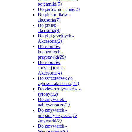
pojemniki
(5)
Do parownic - Inne
(2)
Do piekarników -
akcesoria
(7)
Do pralek -
akcesoria
(8)
Do płyt grzejnych -
Akcesoria
(2)
Do robotów
kuchennych -
przystawki
(28)
Do robotów
sprzątających -
Akcesoria
(4)
Do szczoteczek do
zębów - akcesoria
(12)
Do zlewozmywaków -
syfony
(12)
Do zmywarek -
nabłyszczacze
(1)
Do zmywarek -
preparaty czyszczące
zmywarki
(2)
Do zmywarek -
Wyposażenie
(6)