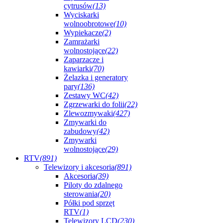
cytrusów
(13)
Wyciskarki
wolnoobrotowe
(10)
Wypiekacze
(2)
Zamrażarki
wolnostojące
(22)
Zaparzacze i
kawiarki
(70)
Żelazka i generatory
pary
(136)
Zestawy WC
(42)
Zgrzewarki do folii
(22)
Zlewozmywaki
(427)
Zmywarki do
zabudowy
(42)
Zmywarki
wolnostojące
(29)
RTV
(891)
Telewizory i akcesoria
(891)
Akcesoria
(39)
Piloty do zdalnego
sterowania
(20)
Półki pod sprzęt
RTV
(1)
Telewizory LCD
(230)