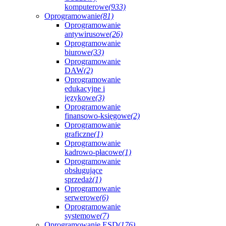
komputerowe
(933)
Oprogramowanie
(81)
Oprogramowanie
antywirusowe
(26)
Oprogramowanie
biurowe
(33)
Oprogramowanie
DAW
(2)
Oprogramowanie
edukacyjne i
językowe
(3)
Oprogramowanie
finansowo-księgowe
(2)
Oprogramowanie
graficzne
(1)
Oprogramowanie
kadrowo-płacowe
(1)
Oprogramowanie
obsługujące
sprzedaż
(1)
Oprogramowanie
serwerowe
(6)
Oprogramowanie
systemowe
(7)
Oprogramowanie ESD
(176)