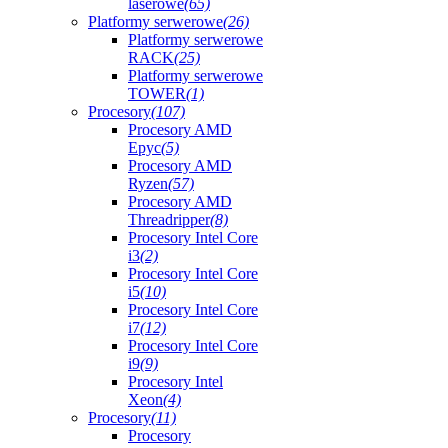
laserowe
(65)
Platformy serwerowe
(26)
Platformy serwerowe
RACK
(25)
Platformy serwerowe
TOWER
(1)
Procesory
(107)
Procesory AMD
Epyc
(5)
Procesory AMD
Ryzen
(57)
Procesory AMD
Threadripper
(8)
Procesory Intel Core
i3
(2)
Procesory Intel Core
i5
(10)
Procesory Intel Core
i7
(12)
Procesory Intel Core
i9
(9)
Procesory Intel
Xeon
(4)
Procesory
(11)
Procesory