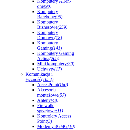
Komputery All-in-
one
(90)
Komputery
Barebone
(95)
Komputery
Biznesowe
(259)
Komputery
Domowe
(18)
Komputery
Gaming
(141)
Komputery Gaming
Actina
(205)
Mini komputery
(30)
Uchwyty
(17)
Komunikacja i
łączność
(1652)
AccesPoint
(160)
Akcesoria
montażowe
(57)
Anteny
(48)
Firewalle
sprzętowe
(11)
Kontrolery Access
Point
(3)
Modemy 3G/4G
(10)