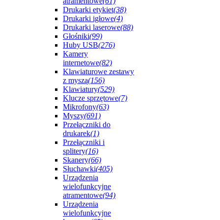
atramentowe
(61)
Drukarki etykiet
(38)
Drukarki igłowe
(4)
Drukarki laserowe
(88)
Głośniki
(99)
Huby USB
(276)
Kamery
internetowe
(82)
Klawiaturowe zestawy
z myszą
(156)
Klawiatury
(529)
Klucze sprzętowe
(7)
Mikrofony
(63)
Myszy
(691)
Przełączniki do
drukarek
(1)
Przełączniki i
splitery
(16)
Skanery
(66)
Słuchawki
(405)
Urządzenia
wielofunkcyjne
atramentowe
(94)
Urządzenia
wielofunkcyjne