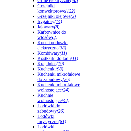
Grille elektryczne
(40)
Grzejniki
konwektorowe
(122)
Grzejniki olejowe
(2)
Irygatory
(14)
Jajowary
(8)
Karbownice do
włosów
(2)
Koce i poduszki
elektryczne
(38)
Kombiwary
(11)
Kostkarki do lodu
(11)
Krajalnice
(19)
Kuchenki
(98)
Kuchenki mikrofalowe
do zabudowy
(26)
Kuchenki mikrofalowe
wolnostojące
(24)
Kuchnie
wolnostojące
(42)
Lodówki do
zabudowy
(26)
Lodówki
turystyczne
(81)
Lodówki