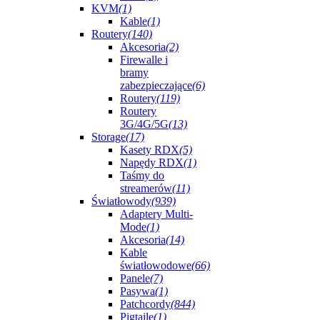
KVM
(1)
Kable
(1)
Routery
(140)
Akcesoria
(2)
Firewalle i
bramy
zabezpieczające
(6)
Routery
(119)
Routery
3G/4G/5G
(13)
Storage
(17)
Kasety RDX
(5)
Napędy RDX
(1)
Taśmy do
streamerów
(11)
Światłowody
(939)
Adaptery Multi-
Mode
(1)
Akcesoria
(14)
Kable
światłowodowe
(66)
Panele
(7)
Pasywa
(1)
Patchcordy
(844)
Pigtaile
(1)