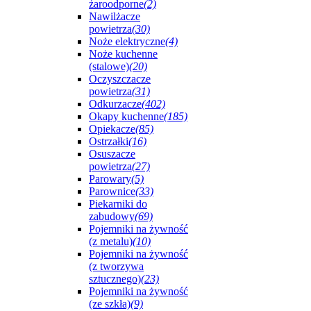
żaroodporne
(2)
Nawilżacze
powietrza
(30)
Noże elektryczne
(4)
Noże kuchenne
(stalowe)
(20)
Oczyszczacze
powietrza
(31)
Odkurzacze
(402)
Okapy kuchenne
(185)
Opiekacze
(85)
Ostrzałki
(16)
Osuszacze
powietrza
(27)
Parowary
(5)
Parownice
(33)
Piekarniki do
zabudowy
(69)
Pojemniki na żywność
(z metalu)
(10)
Pojemniki na żywność
(z tworzywa
sztucznego)
(23)
Pojemniki na żywność
(ze szkła)
(9)