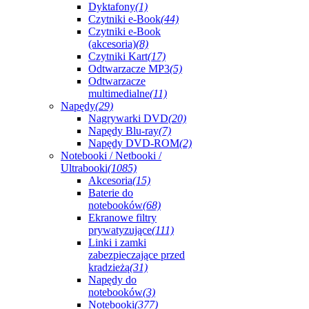
Dyktafony
(1)
Czytniki e-Book
(44)
Czytniki e-Book
(akcesoria)
(8)
Czytniki Kart
(17)
Odtwarzacze MP3
(5)
Odtwarzacze
multimedialne
(11)
Napędy
(29)
Nagrywarki DVD
(20)
Napędy Blu-ray
(7)
Napędy DVD-ROM
(2)
Notebooki / Netbooki /
Ultrabooki
(1085)
Akcesoria
(15)
Baterie do
notebooków
(68)
Ekranowe filtry
prywatyzujące
(111)
Linki i zamki
zabezpieczające przed
kradzieżą
(31)
Napędy do
notebooków
(3)
Notebooki
(377)