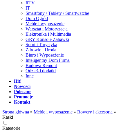
RTV
IT
Smartfony / Tablety / Smartwatche
Dom Ogród
Meble i wyposażenie
Warsztat i Motoryzacja
Elektronika i Multimedia
GRY Konsole Zabawki
Sport i Turystyka
Zdrowie i Uroda
Biuro i Wyposażenie
Inteligentny Dom Firma
Budowa Remont
Odzież i dodatki
Inne
Hit!
Nowości
Polecane
Promocje
Kontakt
Strona główna
»
Meble i wyposażenie
»
Rowery i akcesoria
»
Kaski
Kategorie