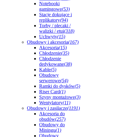
Notebooki
gamingowe
(53)
Stacje dokujące i
replikatory
(94)
Torby / plecaki /
walizki / etui
(318)
Uchwyty
(15)
Obudowy i akcesoria
(167)
Akcesoria
(15)
Chłodzenie
(35)
Chłodzenie
dedykowane
(38)
Kable
(5)
Obudowy
serwerowe
(54)
Ramki do dysków
(5)
Riser Card
(1)
Szyny montażowe
(3)
Wentylatory
(11)
Obudowy i zasilacze
(1191)
Akcesoria do
obudów
(257)
Obudowy do
Miningu
(1)
Obudowy