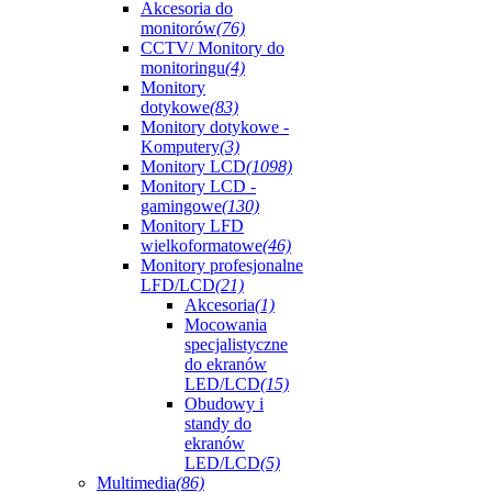
Akcesoria do
monitorów
(76)
CCTV/ Monitory do
monitoringu
(4)
Monitory
dotykowe
(83)
Monitory dotykowe -
Komputery
(3)
Monitory LCD
(1098)
Monitory LCD -
gamingowe
(130)
Monitory LFD
wielkoformatowe
(46)
Monitory profesjonalne
LFD/LCD
(21)
Akcesoria
(1)
Mocowania
specjalistyczne
do ekranów
LED/LCD
(15)
Obudowy i
standy do
ekranów
LED/LCD
(5)
Multimedia
(86)