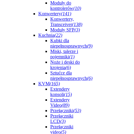
Moduły do
kontrolerów
(10)
Konwertery
(141)
Konwertery,
Transceiver
(138)
Moduły SFP
(3)
Kuchnia
(22)
Kubki dla
niepełnosprawnych
(9)
Miski, talerze i
pojemniki
(1)
Noże i deski do
krojenia
(6)
Sztućce dla
niepełnosprawnych
(6)
KVM
(165)
Extendery
konsoli
(15)
Extendery
Video
(89)
Przełączniki
(53)
Przełączniki
LCD
(3)
Przełączniki
video
(5)