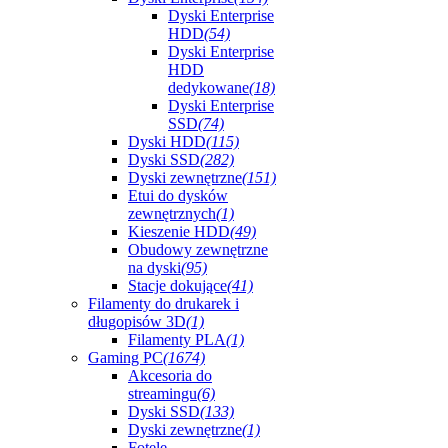
Dyski Enterprise
HDD
(54)
Dyski Enterprise
HDD
dedykowane
(18)
Dyski Enterprise
SSD
(74)
Dyski HDD
(115)
Dyski SSD
(282)
Dyski zewnętrzne
(151)
Etui do dysków
zewnętrznych
(1)
Kieszenie HDD
(49)
Obudowy zewnętrzne
na dyski
(95)
Stacje dokujące
(41)
Filamenty do drukarek i
długopisów 3D
(1)
Filamenty PLA
(1)
Gaming PC
(1674)
Akcesoria do
streamingu
(6)
Dyski SSD
(133)
Dyski zewnętrzne
(1)
Fotele