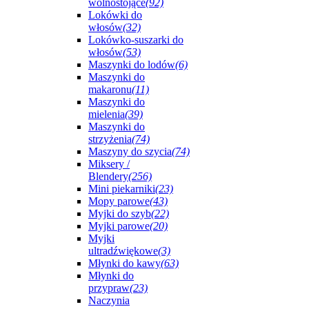
wolnostojące
(92)
Lokówki do
włosów
(32)
Lokówko-suszarki do
włosów
(53)
Maszynki do lodów
(6)
Maszynki do
makaronu
(11)
Maszynki do
mielenia
(39)
Maszynki do
strzyżenia
(74)
Maszyny do szycia
(74)
Miksery /
Blendery
(256)
Mini piekarniki
(23)
Mopy parowe
(43)
Myjki do szyb
(22)
Myjki parowe
(20)
Myjki
ultradźwiękowe
(3)
Młynki do kawy
(63)
Młynki do
przypraw
(23)
Naczynia