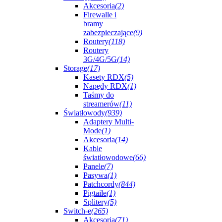
Akcesoria
(2)
Firewalle i
bramy
zabezpieczające
(9)
Routery
(118)
Routery
3G/4G/5G
(14)
Storage
(17)
Kasety RDX
(5)
Napędy RDX
(1)
Taśmy do
streamerów
(11)
Światłowody
(939)
Adaptery Multi-
Mode
(1)
Akcesoria
(14)
Kable
światłowodowe
(66)
Panele
(7)
Pasywa
(1)
Patchcordy
(844)
Pigtaile
(1)
Splitery
(5)
Switch-e
(265)
Akcesoria
(71)