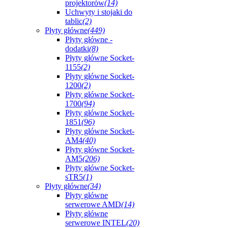
projektorów
(14)
Uchwyty i stojaki do
tablic
(2)
Płyty główne
(449)
Płyty główne -
dodatki
(8)
Płyty główne Socket-
1155
(2)
Płyty główne Socket-
1200
(2)
Płyty główne Socket-
1700
(94)
Płyty główne Socket-
1851
(96)
Płyty główne Socket-
AM4
(40)
Płyty główne Socket-
AM5
(206)
Płyty główne Socket-
sTR5
(1)
Płyty główne
(34)
Płyty główne
serwerowe AMD
(14)
Płyty główne
serwerowe INTEL
(20)