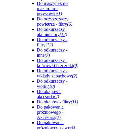
Do maszynek do
makaronu -
przystawki
(1)
Do oczyszczaczy
powietrza - filtry
(6)
Do odkurzaczy -
akumulatory
(12)
Do odkurzaczy -
filtry
(12)
Do odkurzaczy -
inne
(7)
Do odkurzaczy -
końcówki i szczotki
(9)
Do odkurzaczy -
wkłady zapachowe
(2)
Do odkurzaczy -
worki
(10)
Do okapów -
akcesoria
(2)
Do okapów - filtry
(11)
Do pakowania
próżniowego -
Akcesoria
(2)
Do pakowania
próżniowego - worki,