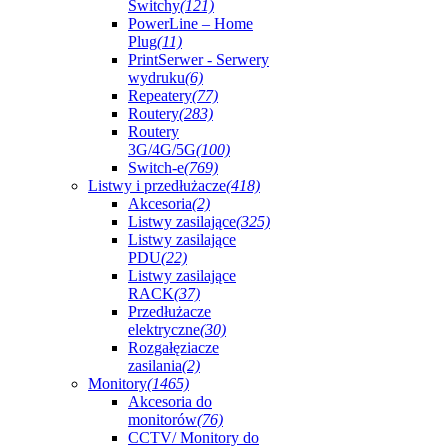
Switchy
(121)
PowerLine – Home
Plug
(11)
PrintSerwer - Serwery
wydruku
(6)
Repeatery
(77)
Routery
(283)
Routery
3G/4G/5G
(100)
Switch-e
(769)
Listwy i przedłużacze
(418)
Akcesoria
(2)
Listwy zasilające
(325)
Listwy zasilające
PDU
(22)
Listwy zasilające
RACK
(37)
Przedłużacze
elektryczne
(30)
Rozgałęziacze
zasilania
(2)
Monitory
(1465)
Akcesoria do
monitorów
(76)
CCTV/ Monitory do