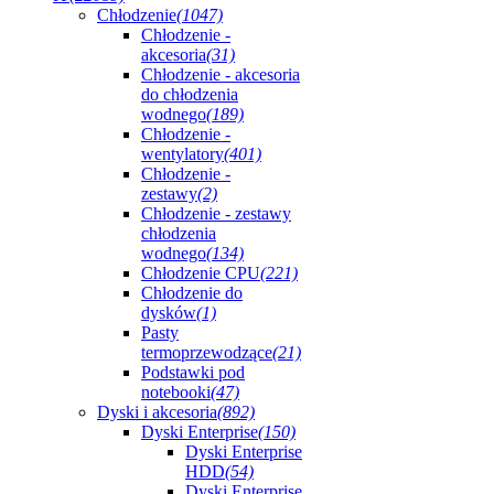
Chłodzenie
(1047)
Chłodzenie -
akcesoria
(31)
Chłodzenie - akcesoria
do chłodzenia
wodnego
(189)
Chłodzenie -
wentylatory
(401)
Chłodzenie -
zestawy
(2)
Chłodzenie - zestawy
chłodzenia
wodnego
(134)
Chłodzenie CPU
(221)
Chłodzenie do
dysków
(1)
Pasty
termoprzewodzące
(21)
Podstawki pod
notebooki
(47)
Dyski i akcesoria
(892)
Dyski Enterprise
(150)
Dyski Enterprise
HDD
(54)
Dyski Enterprise