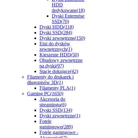
HDD
dedykowane
(18)
Dyski Enterprise
SSD
(70)
Dyski HDD
(118)
Dyski SSD
(284)
Dyski zewnętrzne
(150)
Etui do dysków
zewnętrznych
(1)
Kieszenie HDD
(50)
Obudowy zewnętrzne
na dyski
(97)
Stacje dokujące
(42)
Filamenty do drukarek i
długopisów 3D
(1)
Filamenty PLA
(1)
Gaming PC
(1650)
Akcesoria do
streamingu
(6)
Dyski SSD
(134)
Dyski zewnętrzne
(1)
Fotele
gamingowe
(289)
Fotele gamingowe -
Akcesoria
(67)