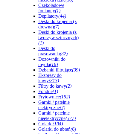
Czekoladowe
fontanny
(1)
Depilatory
(44)
Deski do krojenia (z
drewna)
(7)
Deski do krojenia (z
tworzyw sztucznych)
(1)
Deski do
prasowania
(32)
Dozowniki do
mydła
(16)
Dzbanki filtrujące
(39)
Ekspresy do
kawy
(313)
Filtry do kawy
(2)
Fondue
(1)
Frytownice
(152)
Garnki / patelnie
elektryczne
(7)
Garnki / patelnie
nieelektryczne
(377)
Golarki
(104)
Golarki do ubrań
(6)