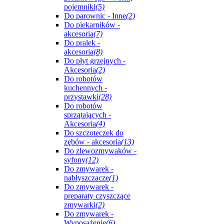
pojemniki
(5)
Do parownic - Inne
(2)
Do piekarników -
akcesoria
(7)
Do pralek -
akcesoria
(8)
Do płyt grzejnych -
Akcesoria
(2)
Do robotów
kuchennych -
przystawki
(28)
Do robotów
sprzątających -
Akcesoria
(4)
Do szczoteczek do
zębów - akcesoria
(13)
Do zlewozmywaków -
syfony
(12)
Do zmywarek -
nabłyszczacze
(1)
Do zmywarek -
preparaty czyszczące
zmywarki
(2)
Do zmywarek -
Wyposażenie
(6)