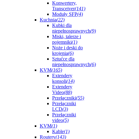
Konwertery,
Transceiver
(141)
Moduły SFP
(4)
Kuchnia
(22)
Kubki dla
niepełnosprawnych
(9)
Miski, talerze i
pojemniki
(1)
Noże i deski do
krojenia
(6)
Sztućce dla
niepełnosprawnych
(6)
KVM
(165)
Extendery
konsoli
(14)
Extendery
Video
(88)
Przełączniki
(55)
Przełączniki
LCD
(3)
Przełączniki
video
(5)
KVM
(1)
Kable
(1)
Routery
(143)