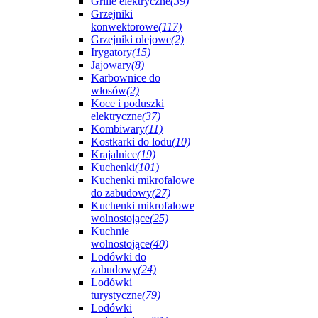
Grille elektryczne
(39)
Grzejniki
konwektorowe
(117)
Grzejniki olejowe
(2)
Irygatory
(15)
Jajowary
(8)
Karbownice do
włosów
(2)
Koce i poduszki
elektryczne
(37)
Kombiwary
(11)
Kostkarki do lodu
(10)
Krajalnice
(19)
Kuchenki
(101)
Kuchenki mikrofalowe
do zabudowy
(27)
Kuchenki mikrofalowe
wolnostojące
(25)
Kuchnie
wolnostojące
(40)
Lodówki do
zabudowy
(24)
Lodówki
turystyczne
(79)
Lodówki