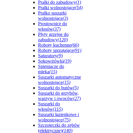
Pralki do zabudowy
(1)
Pralki wolnostojące
(54)
Pralko suszarki
wolnostojące
(3)
Prostownice do
włosów
(37)
Płyty grzejne do
zabudowy
(120)
Roboty kuchenne
(66)
Roboty sprzątające
(91)
Saturatory
(9)
Sokowirówki
(19)
Spieniacze do
mleka
(15)
Suszarki automatyczne
wolnostojące
(15)
Suszarki do butów
(5)
Suszarki do grzybów,
warzyw i owoców
(27)
Suszarki do
włosów
(115)
Suszarki łazienkowe i
wolnostojące
(75)
Szczoteczki do zębów
(elektryczne)
(140)