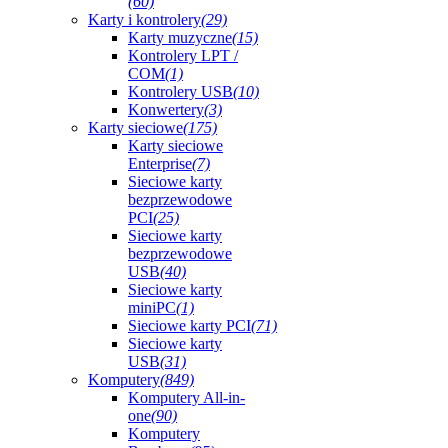
(60)
Karty i kontrolery
(29)
Karty muzyczne
(15)
Kontrolery LPT /
COM
(1)
Kontrolery USB
(10)
Konwertery
(3)
Karty sieciowe
(175)
Karty sieciowe
Enterprise
(7)
Sieciowe karty
bezprzewodowe
PCI
(25)
Sieciowe karty
bezprzewodowe
USB
(40)
Sieciowe karty
miniPC
(1)
Sieciowe karty PCI
(71)
Sieciowe karty
USB
(31)
Komputery
(849)
Komputery All-in-
one
(90)
Komputery