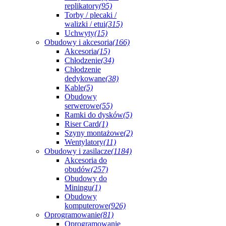
replikatory
(95)
Torby / plecaki /
walizki / etui
(315)
Uchwyty
(15)
Obudowy i akcesoria
(166)
Akcesoria
(15)
Chłodzenie
(34)
Chłodzenie
dedykowane
(38)
Kable
(5)
Obudowy
serwerowe
(55)
Ramki do dysków
(5)
Riser Card
(1)
Szyny montażowe
(2)
Wentylatory
(11)
Obudowy i zasilacze
(1184)
Akcesoria do
obudów
(257)
Obudowy do
Miningu
(1)
Obudowy
komputerowe
(926)
Oprogramowanie
(81)
Oprogramowanie