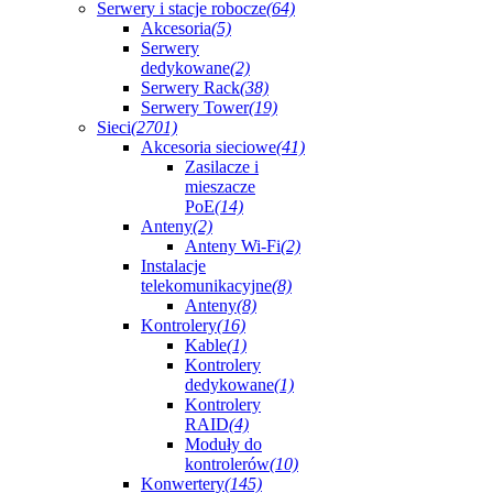
Serwery i stacje robocze
(64)
Akcesoria
(5)
Serwery
dedykowane
(2)
Serwery Rack
(38)
Serwery Tower
(19)
Sieci
(2701)
Akcesoria sieciowe
(41)
Zasilacze i
mieszacze
PoE
(14)
Anteny
(2)
Anteny Wi-Fi
(2)
Instalacje
telekomunikacyjne
(8)
Anteny
(8)
Kontrolery
(16)
Kable
(1)
Kontrolery
dedykowane
(1)
Kontrolery
RAID
(4)
Moduły do
kontrolerów
(10)
Konwertery
(145)