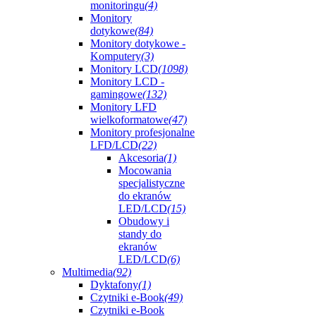
monitoringu
(4)
Monitory
dotykowe
(84)
Monitory dotykowe -
Komputery
(3)
Monitory LCD
(1098)
Monitory LCD -
gamingowe
(132)
Monitory LFD
wielkoformatowe
(47)
Monitory profesjonalne
LFD/LCD
(22)
Akcesoria
(1)
Mocowania
specjalistyczne
do ekranów
LED/LCD
(15)
Obudowy i
standy do
ekranów
LED/LCD
(6)
Multimedia
(92)
Dyktafony
(1)
Czytniki e-Book
(49)
Czytniki e-Book