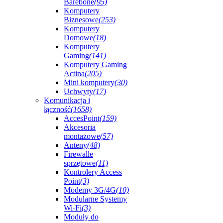
Barebone
(95)
Komputery
Biznesowe
(253)
Komputery
Domowe
(18)
Komputery
Gaming
(141)
Komputery Gaming
Actina
(205)
Mini komputery
(30)
Uchwyty
(17)
Komunikacja i
łączność
(1658)
AccesPoint
(159)
Akcesoria
montażowe
(57)
Anteny
(48)
Firewalle
sprzętowe
(11)
Kontrolery Access
Point
(3)
Modemy 3G/4G
(10)
Modularne Systemy
Wi-Fi
(3)
Moduły do