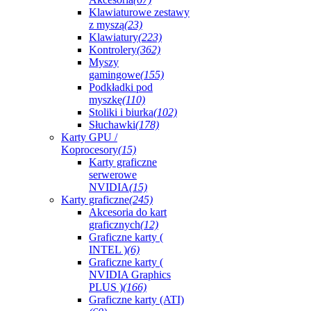
Klawiaturowe zestawy
z myszą
(23)
Klawiatury
(223)
Kontrolery
(362)
Myszy
gamingowe
(155)
Podkładki pod
myszkę
(110)
Stoliki i biurka
(102)
Słuchawki
(178)
Karty GPU /
Koprocesory
(15)
Karty graficzne
serwerowe
NVIDIA
(15)
Karty graficzne
(245)
Akcesoria do kart
graficznych
(12)
Graficzne karty (
INTEL )
(6)
Graficzne karty (
NVIDIA Graphics
PLUS )
(166)
Graficzne karty (ATI)