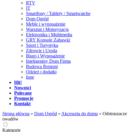
RTV
IT
Smartfony / Tablety / Smartwatche
Dom Ogród
Meble i wyposażenie
Warsztat i Motoryzacja
Elektronika i Multimedia
GRY Konsole Zabawki
Sport i Turystyka
Zdrowie i Uroda
Biuro i Wyposażenie
Inteligentny Dom Firma
Budowa Remont
Odzież i dodatki
Inne
Hit!
Nowości
Polecane
Promocje
Kontakt
Strona główna
»
Dom Ogród
»
Akcesoria do domu
»
Odstraszacze
owadów
Kategorie