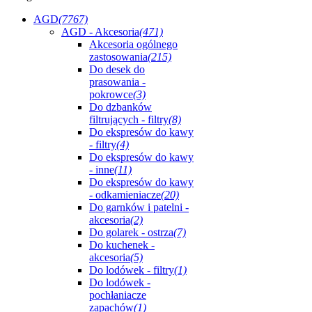
AGD
(7767)
AGD - Akcesoria
(471)
Akcesoria ogólnego
zastosowania
(215)
Do desek do
prasowania -
pokrowce
(3)
Do dzbanków
filtrujących - filtry
(8)
Do ekspresów do kawy
- filtry
(4)
Do ekspresów do kawy
- inne
(11)
Do ekspresów do kawy
- odkamieniacze
(20)
Do garnków i patelni -
akcesoria
(2)
Do golarek - ostrza
(7)
Do kuchenek -
akcesoria
(5)
Do lodówek - filtry
(1)
Do lodówek -
pochłaniacze
zapachów
(1)