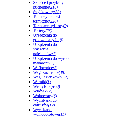
Sztućce i przybory
kuchenne
(218)
Szybkowary
(22)
Termosy i kubki
termiczne
(220)
Termowentylatory
(9)
Tostery
(68)
Urządzenia do
gotowania ryżu
(9)
Urządzenia do
smażenia
naleśników
(1)
Urządzenia do wyrobu
makaronu
(1)
Waflownice
(2)
Wagi kuchenne
(38)
Wagi łazienkowe
(52)
Warniki
(1)
Wentylatory
(60)
Wirówki
(2)
Wolnowary
(6)
Wyciskarki do
cytrusów
(12)
Wyciskarki
wolnoobrotowe
(11)