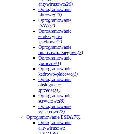
antywirusowe
(26)
Oprogramowanie
biurowe
(33)
Oprogramowanie
DAW
(2)
Oprogramowanie
edukacyjne i
językowe
(3)
Oprogramowanie
finansowo-księgowe
(2)
Oprogramowanie
graficzne
(1)
Oprogramowanie
kadrowo-płacowe
(1)
Oprogramowanie
obsługujące
sprzedaż
(1)
Oprogramowanie
serwerowe
(6)
Oprogramowanie
systemowe
(7)
Oprogramowanie ESD
(176)
Oprogramowanie
antywirusowe
ESD
(158)