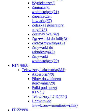
Wypiekacze
(1)
Zamrażarki
wolnostojące
(21)
Zaparzacze i
kawiarki
(67)
Żelazka i generatory
pary
(113)
Zestawy WC
(42)
Zgrzewarki do folii
(18)
Zlewozmywaki
(417)
Zmywarki do
zabudowy
(42)
Zmywarki
wolnostojące
(29)
RTV
(883)
Telewizory i akcesoria
(883)
Akcesoria
(40)
Piloty do zdalnego
sterowania
(20)
Półki pod sprzęt
RTV
(1)
Telewizory LCD
(224)
Uchwyty do
telewizorów/monitorów
(598)
IT
(22089)