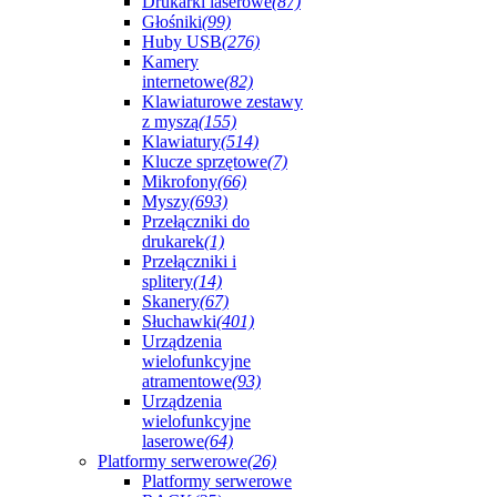
Drukarki laserowe
(87)
Głośniki
(99)
Huby USB
(276)
Kamery
internetowe
(82)
Klawiaturowe zestawy
z myszą
(155)
Klawiatury
(514)
Klucze sprzętowe
(7)
Mikrofony
(66)
Myszy
(693)
Przełączniki do
drukarek
(1)
Przełączniki i
splitery
(14)
Skanery
(67)
Słuchawki
(401)
Urządzenia
wielofunkcyjne
atramentowe
(93)
Urządzenia
wielofunkcyjne
laserowe
(64)
Platformy serwerowe
(26)
Platformy serwerowe