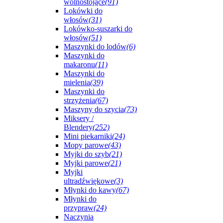
wolnostojące
(91)
Lokówki do
włosów
(31)
Lokówko-suszarki do
włosów
(51)
Maszynki do lodów
(6)
Maszynki do
makaronu
(11)
Maszynki do
mielenia
(39)
Maszynki do
strzyżenia
(67)
Maszyny do szycia
(73)
Miksery /
Blendery
(252)
Mini piekarniki
(24)
Mopy parowe
(43)
Myjki do szyb
(21)
Myjki parowe
(21)
Myjki
ultradźwiękowe
(3)
Młynki do kawy
(67)
Młynki do
przypraw
(24)
Naczynia