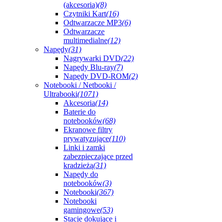
(akcesoria)
(8)
Czytniki Kart
(16)
Odtwarzacze MP3
(6)
Odtwarzacze
multimedialne
(12)
Napędy
(31)
Nagrywarki DVD
(22)
Napędy Blu-ray
(7)
Napędy DVD-ROM
(2)
Notebooki / Netbooki /
Ultrabooki
(1071)
Akcesoria
(14)
Baterie do
notebooków
(68)
Ekranowe filtry
prywatyzujące
(110)
Linki i zamki
zabezpieczające przed
kradzieżą
(31)
Napędy do
notebooków
(3)
Notebooki
(367)
Notebooki
gamingowe
(53)
Stacje dokujące i