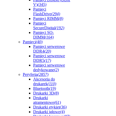
V)
(345)
Pamięci
FlashDrive
(294)
Pamięci RIMM
(8)
Pamięci
SecureDigital
(192)
Pamięci SO-
DIMM
(164)
Pamięci
(40)
Pamięci serwerowe
DDR4
(20)
Pamięci serwerowe
DDR5
(17)
Pamięci serwerowe
dedykowane
(2)
Peryferia
(2857)
Akcesoria do
drukarek
(110)
Bluetooth
(19)
Drukarki 3D
(8)
Drukarki
atramentowe
(61)
Drukarki etykiet
(36)
Drukarki igłowe
(4)