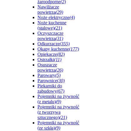
żaroodporne
(2)
Nawilżacze
powietrza
(29)
Noże elektryczne
(4)
Noże kuchenne
(stalowe)
(21)
Oczyszczacze
powietrza
(31)
Odkurzacze
(355)
Okapy kuchenne
(177)
Opiekacze
(82)
Ostrzałki
(11)
Osuszacze
powietrza
(26)
Parowary
(5)
Parownice
(30)
Piekarniki do
zabudowy
(67)
Pojemniki na żywność
(z metalu)
(9)
Pojemniki na żywność
(z tworzywa
sztucznego)
(21)
Pojemniki na żywność
(ze szkła)
(9)