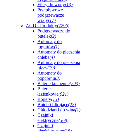
Filtry do wody
(13)
Przepływowe
podgrzewacze
wody
(17)
AGD - Produkty
(7296)
Podgrzewacze do
butelek
(2)
Automaty do
jogurtów
(1)
Automaty do pieczenia
chleba
(4)
Automaty do pieczenia
pizzy
(19)
Automaty do
popcornu
(3)
Baterie kuchenne
(293)
Baterie
łazienkowe
(921)
Bojlery
(13)
Butelki filtrujące
(22)
Chłodziarki do wina
(1)
Czajniki
elektryczne
(368)
Czajniki
nieelektryczne
(18)