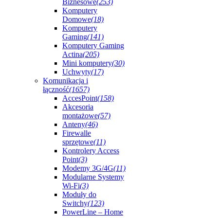
Biznesowe
(253)
Komputery
Domowe
(18)
Komputery
Gaming
(141)
Komputery Gaming
Actina
(205)
Mini komputery
(30)
Uchwyty
(17)
Komunikacja i
łączność
(1657)
AccesPoint
(158)
Akcesoria
montażowe
(57)
Anteny
(46)
Firewalle
sprzętowe
(11)
Kontrolery Access
Point
(3)
Modemy 3G/4G
(11)
Modularne Systemy
Wi-Fi
(3)
Moduły do
Switchy
(123)
PowerLine – Home