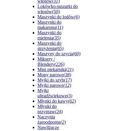
włosów
(31)
Lokówko-suszarki do
włosów
(50)
Maszynki do lodów
(6)
Maszynki do
makaronu
(11)
Maszynki do
mielenia
(35)
Maszynki do
strzyżenia
(65)
Maszyny do szycia
(60)
Miksery /
Blendery
(226)
Mini piekarniki
(21)
Mopy parowe
(38)
Myjki do szyb
(17)
Myjki parowe
(12)
Myjki
ultradźwiękowe
(3)
Młynki do kawy
(62)
Młynki do
przypraw
(24)
Naczynia
żaroodporne
(2)
Nawilżacze