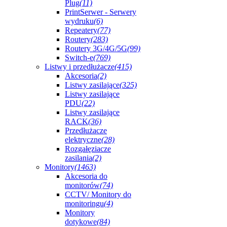
Plug
(11)
PrintSerwer - Serwery
wydruku
(6)
Repeatery
(77)
Routery
(283)
Routery 3G/4G/5G
(99)
Switch-e
(769)
Listwy i przedłużacze
(415)
Akcesoria
(2)
Listwy zasilające
(325)
Listwy zasilające
PDU
(22)
Listwy zasilające
RACK
(36)
Przedłużacze
elektryczne
(28)
Rozgałęziacze
zasilania
(2)
Monitory
(1463)
Akcesoria do
monitorów
(74)
CCTV/ Monitory do
monitoringu
(4)
Monitory
dotykowe
(84)