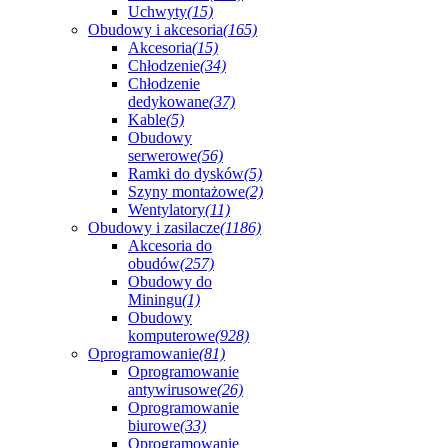
Uchwyty
(15)
Obudowy i akcesoria
(165)
Akcesoria
(15)
Chłodzenie
(34)
Chłodzenie
dedykowane
(37)
Kable
(5)
Obudowy
serwerowe
(56)
Ramki do dysków
(5)
Szyny montażowe
(2)
Wentylatory
(11)
Obudowy i zasilacze
(1186)
Akcesoria do
obudów
(257)
Obudowy do
Miningu
(1)
Obudowy
komputerowe
(928)
Oprogramowanie
(81)
Oprogramowanie
antywirusowe
(26)
Oprogramowanie
biurowe
(33)
Oprogramowanie