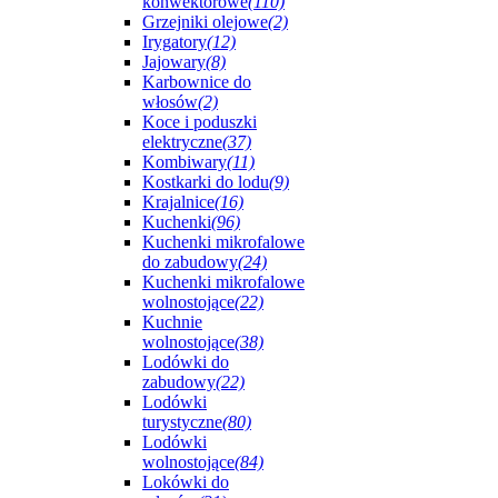
konwektorowe
(110)
Grzejniki olejowe
(2)
Irygatory
(12)
Jajowary
(8)
Karbownice do
włosów
(2)
Koce i poduszki
elektryczne
(37)
Kombiwary
(11)
Kostkarki do lodu
(9)
Krajalnice
(16)
Kuchenki
(96)
Kuchenki mikrofalowe
do zabudowy
(24)
Kuchenki mikrofalowe
wolnostojące
(22)
Kuchnie
wolnostojące
(38)
Lodówki do
zabudowy
(22)
Lodówki
turystyczne
(80)
Lodówki
wolnostojące
(84)
Lokówki do