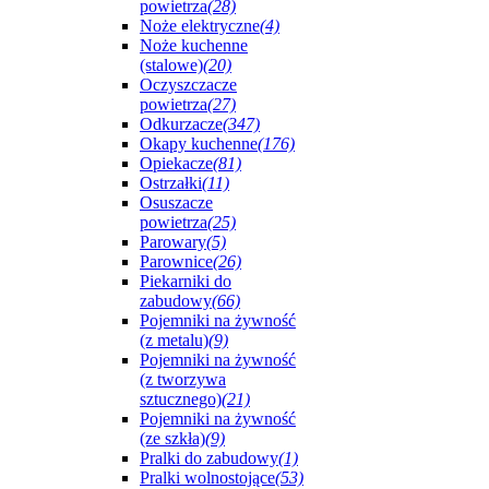
powietrza
(28)
Noże elektryczne
(4)
Noże kuchenne
(stalowe)
(20)
Oczyszczacze
powietrza
(27)
Odkurzacze
(347)
Okapy kuchenne
(176)
Opiekacze
(81)
Ostrzałki
(11)
Osuszacze
powietrza
(25)
Parowary
(5)
Parownice
(26)
Piekarniki do
zabudowy
(66)
Pojemniki na żywność
(z metalu)
(9)
Pojemniki na żywność
(z tworzywa
sztucznego)
(21)
Pojemniki na żywność
(ze szkła)
(9)
Pralki do zabudowy
(1)
Pralki wolnostojące
(53)