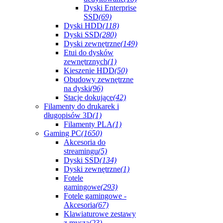
Dyski Enterprise
SSD
(69)
Dyski HDD
(118)
Dyski SSD
(280)
Dyski zewnętrzne
(149)
Etui do dysków
zewnętrznych
(1)
Kieszenie HDD
(50)
Obudowy zewnętrzne
na dyski
(96)
Stacje dokujące
(42)
Filamenty do drukarek i
długopisów 3D
(1)
Filamenty PLA
(1)
Gaming PC
(1650)
Akcesoria do
streamingu
(5)
Dyski SSD
(134)
Dyski zewnętrzne
(1)
Fotele
gamingowe
(293)
Fotele gamingowe -
Akcesoria
(67)
Klawiaturowe zestawy
z myszą
(23)