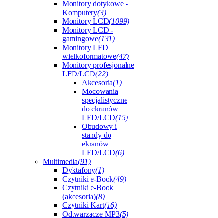
Monitory dotykowe -
Komputery
(3)
Monitory LCD
(1099)
Monitory LCD -
gamingowe
(131)
Monitory LFD
wielkoformatowe
(47)
Monitory profesjonalne
LFD/LCD
(22)
Akcesoria
(1)
Mocowania
specjalistyczne
do ekranów
LED/LCD
(15)
Obudowy i
standy do
ekranów
LED/LCD
(6)
Multimedia
(91)
Dyktafony
(1)
Czytniki e-Book
(49)
Czytniki e-Book
(akcesoria)
(8)
Czytniki Kart
(16)
Odtwarzacze MP3
(5)