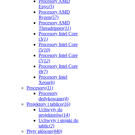
Procesory AMD
Epyc
(5)
Procesory AMD
Ryzen
(57)
Procesory AMD
Threadripper
(11)
Procesory Intel Core
i3
(1)
Procesory Intel Core
i5
(10)
Procesory Intel Core
i7
(12)
Procesory Intel Core
i9
(7)
Procesory Intel
Xeon
(6)
Procesory
(11)
Procesory
dedykowane
(4)
Projektory i tablice
(16)
Uchwyty do
projektorów
(14)
Uchwyty i stojaki do
tablic
(2)
Płyty główne
(440)