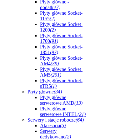
Płyty główne -
dodatki
(7)
Płyty główne Socket-
1155
(2)
Płyty główne Socket-
1200
(2)
Płyty główne Socket-
1700
(91)
Płyty główne Socket-
1851
(97)
Płyty główne Socket-
AM4
(39)
Płyty główne Socket-
AM5
(201)
Płyty główne Socket-
sTR5
(1)
Płyty główne
(34)
Płyty główne
serwerowe AMD
(13)
Płyty główne
serwerowe INTEL
(21)
Serwery i stacje robocze
(64)
Akcesoria
(5)
Serwery
dedykowane
(2)