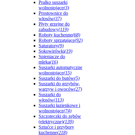
Pralko suszarki
wolnostojące
(3)
Prostownice do
włosów
(37)
Płyty grzejne do
zabudowy
(119)
Roboty kuchenne
(68)
Roboty sprzątające
(92)
Saturatory
(9)
Sokowirówki
(19)
Spieniacze do
mleka
(16)
Suszarki automatyczne
wolnostojące
(15)
Suszarki do butów
(5)
Suszarki do grzybów,
warzyw i owoców
(27)
Suszarki do
włosów
(113)
Suszarki łazienkowe i
wolnostojące
(74)
Szczoteczki do zębów
(elektryczne)
(139)
Sztućce i przybory
kuchenne
(218)