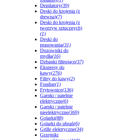
Depilatory
(39)
Deski do krojenia (z
drewna)
(7)
Deski do krojenia (z
tworzyw sztucznych)
(1)
Deski do
prasowania
(31)
Dozowniki do
mydła
(16)
Dzbanki filtrujące
(37)
Ekspresy do
kawy
(276)
Filtry do kawy
(2)
Fondue
(1)
Frytownice
(136)
Garnki / patelnie
elektryczne
(6)
Garnki / patelnie
nieelektryczne
(369)
Golarki
(88)
Golarki do ubrań
(6)
Grille elektryczne
(34)
Grzejniki