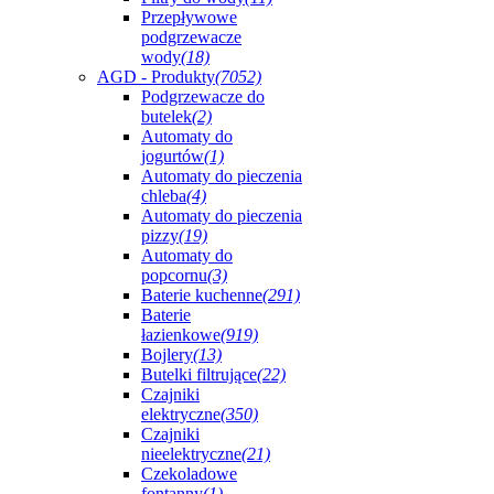
Przepływowe
podgrzewacze
wody
(18)
AGD - Produkty
(7052)
Podgrzewacze do
butelek
(2)
Automaty do
jogurtów
(1)
Automaty do pieczenia
chleba
(4)
Automaty do pieczenia
pizzy
(19)
Automaty do
popcornu
(3)
Baterie kuchenne
(291)
Baterie
łazienkowe
(919)
Bojlery
(13)
Butelki filtrujące
(22)
Czajniki
elektryczne
(350)
Czajniki
nieelektryczne
(21)
Czekoladowe
fontanny
(1)