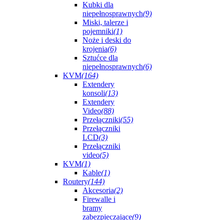
Kubki dla
niepełnosprawnych
(9)
Miski, talerze i
pojemniki
(1)
Noże i deski do
krojenia
(6)
Sztućce dla
niepełnosprawnych
(6)
KVM
(164)
Extendery
konsoli
(13)
Extendery
Video
(88)
Przełączniki
(55)
Przełączniki
LCD
(3)
Przełączniki
video
(5)
KVM
(1)
Kable
(1)
Routery
(144)
Akcesoria
(2)
Firewalle i
bramy
zabezpieczające
(9)