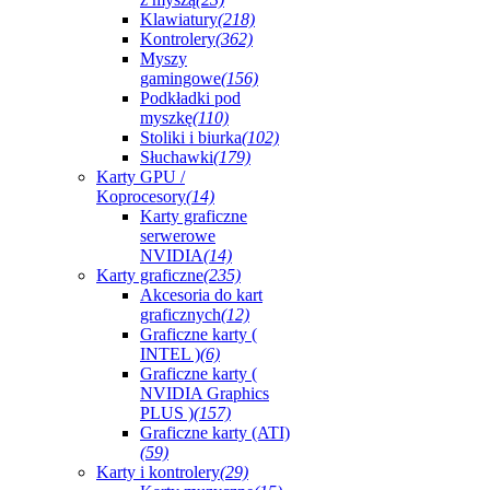
Klawiatury
(218)
Kontrolery
(362)
Myszy
gamingowe
(156)
Podkładki pod
myszkę
(110)
Stoliki i biurka
(102)
Słuchawki
(179)
Karty GPU /
Koprocesory
(14)
Karty graficzne
serwerowe
NVIDIA
(14)
Karty graficzne
(235)
Akcesoria do kart
graficznych
(12)
Graficzne karty (
INTEL )
(6)
Graficzne karty (
NVIDIA Graphics
PLUS )
(157)
Graficzne karty (ATI)
(59)
Karty i kontrolery
(29)