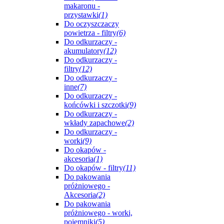
makaronu -
przystawki
(1)
Do oczyszczaczy
powietrza - filtry
(6)
Do odkurzaczy -
akumulatory
(12)
Do odkurzaczy -
filtry
(12)
Do odkurzaczy -
inne
(7)
Do odkurzaczy -
końcówki i szczotki
(9)
Do odkurzaczy -
wkłady zapachowe
(2)
Do odkurzaczy -
worki
(9)
Do okapów -
akcesoria
(1)
Do okapów - filtry
(11)
Do pakowania
próżniowego -
Akcesoria
(2)
Do pakowania
próżniowego - worki,
pojemniki
(5)