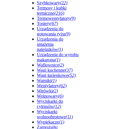
Szybkowary
(22)
Termosy i kubki
termiczne
(216)
Termowentylatory
(9)
Tostery
(67)
Urządzenia do
gotowania ryżu
(9)
Urządzenia do
smażenia
naleśników
(1)
Urządzenia do wyrobu
makaronu
(1)
Waflownice
(2)
Wagi kuchenne
(37)
Wagi łazienkowe
(52)
Warniki
(1)
Wentylatory
(62)
Wirówki
(2)
Wolnowary
(6)
Wyciskarki do
cytrusów
(12)
Wyciskarki
wolnoobrotowe
(11)
Wypiekacze
(1)
Zamrażarki