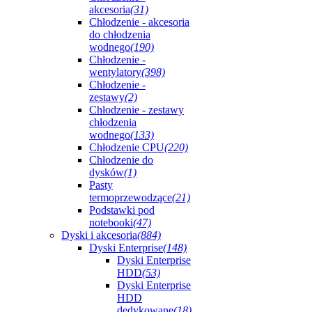
akcesoria
(31)
Chłodzenie - akcesoria
do chłodzenia
wodnego
(190)
Chłodzenie -
wentylatory
(398)
Chłodzenie -
zestawy
(2)
Chłodzenie - zestawy
chłodzenia
wodnego
(133)
Chłodzenie CPU
(220)
Chłodzenie do
dysków
(1)
Pasty
termoprzewodzące
(21)
Podstawki pod
notebooki
(47)
Dyski i akcesoria
(884)
Dyski Enterprise
(148)
Dyski Enterprise
HDD
(53)
Dyski Enterprise
HDD
dedykowane
(18)