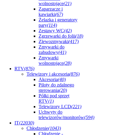
wolnostojące
(21)
Zaparzacze i
kawiarki
(67)
Żelazka i generatory
pary
(114)
Zestawy WC
(42)
Zgrzewarki do folii
(18)
Zlewozmywaki
(417)
Zmywarki do
zabudowy
(41)
Zmywarki
wolnostojące
(28)
RTV
(876)
Telewizory i akcesoria
(876)
Akcesoria
(40)
Piloty do zdalnego
sterowania
(20)
Półki pod sprzęt
RTV
(1)
Telewizory LCD
(221)
Uchwyty do
telewizorów/monitorów
(594)
IT
(22030)
Chłodzenie
(1043)
Chłodzenie -