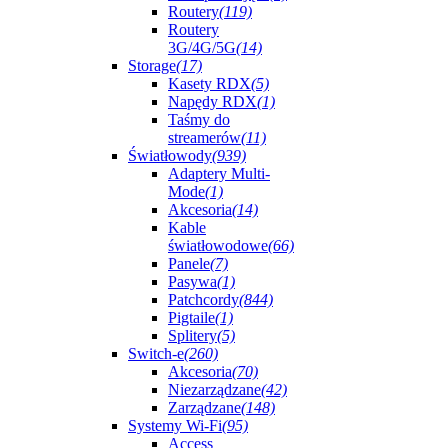
Routery
(119)
Routery
3G/4G/5G
(14)
Storage
(17)
Kasety RDX
(5)
Napędy RDX
(1)
Taśmy do
streamerów
(11)
Światłowody
(939)
Adaptery Multi-
Mode
(1)
Akcesoria
(14)
Kable
światłowodowe
(66)
Panele
(7)
Pasywa
(1)
Patchcordy
(844)
Pigtaile
(1)
Splitery
(5)
Switch-e
(260)
Akcesoria
(70)
Niezarządzane
(42)
Zarządzane
(148)
Systemy Wi-Fi
(95)
Access