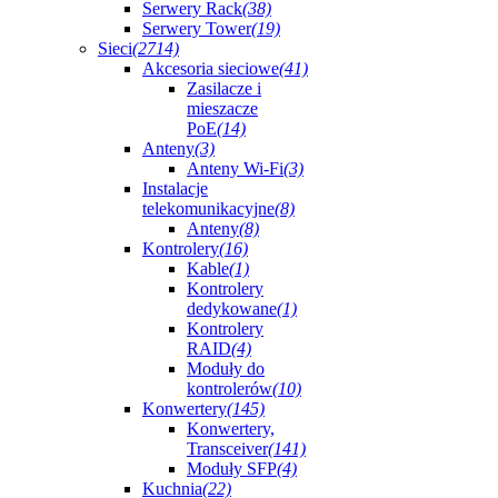
Serwery Rack
(38)
Serwery Tower
(19)
Sieci
(2714)
Akcesoria sieciowe
(41)
Zasilacze i
mieszacze
PoE
(14)
Anteny
(3)
Anteny Wi-Fi
(3)
Instalacje
telekomunikacyjne
(8)
Anteny
(8)
Kontrolery
(16)
Kable
(1)
Kontrolery
dedykowane
(1)
Kontrolery
RAID
(4)
Moduły do
kontrolerów
(10)
Konwertery
(145)
Konwertery,
Transceiver
(141)
Moduły SFP
(4)
Kuchnia
(22)