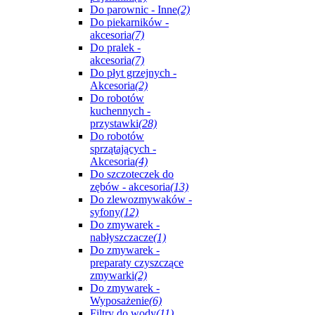
Do parownic - Inne
(2)
Do piekarników -
akcesoria
(7)
Do pralek -
akcesoria
(7)
Do płyt grzejnych -
Akcesoria
(2)
Do robotów
kuchennych -
przystawki
(28)
Do robotów
sprzątających -
Akcesoria
(4)
Do szczoteczek do
zębów - akcesoria
(13)
Do zlewozmywaków -
syfony
(12)
Do zmywarek -
nabłyszczacze
(1)
Do zmywarek -
preparaty czyszczące
zmywarki
(2)
Do zmywarek -
Wyposażenie
(6)
Filtry do wody
(11)