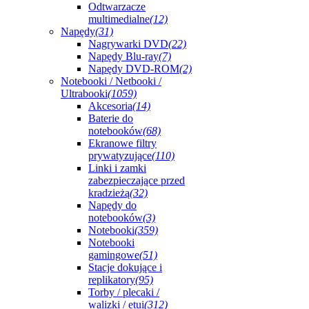
Odtwarzacze
multimedialne
(12)
Napędy
(31)
Nagrywarki DVD
(22)
Napędy Blu-ray
(7)
Napędy DVD-ROM
(2)
Notebooki / Netbooki /
Ultrabooki
(1059)
Akcesoria
(14)
Baterie do
notebooków
(68)
Ekranowe filtry
prywatyzujące
(110)
Linki i zamki
zabezpieczające przed
kradzieżą
(32)
Napędy do
notebooków
(3)
Notebooki
(359)
Notebooki
gamingowe
(51)
Stacje dokujące i
replikatory
(95)
Torby / plecaki /
walizki / etui
(312)