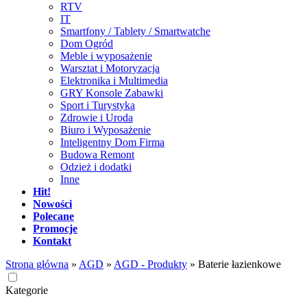
RTV
IT
Smartfony / Tablety / Smartwatche
Dom Ogród
Meble i wyposażenie
Warsztat i Motoryzacja
Elektronika i Multimedia
GRY Konsole Zabawki
Sport i Turystyka
Zdrowie i Uroda
Biuro i Wyposażenie
Inteligentny Dom Firma
Budowa Remont
Odzież i dodatki
Inne
Hit!
Nowości
Polecane
Promocje
Kontakt
Strona główna
»
AGD
»
AGD - Produkty
»
Baterie łazienkowe
Kategorie