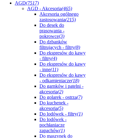
AGD
(7517)
AGD - Akcesoria
(465)
Akcesoria ogólnego
zastosowania
(215)
Do desek do
prasowania -
pokrowce
(3)
Do dzbanków
filtrujących - filtry
(8)
Do ekspresów do kawy
- filtry
(4)
Do ekspresów do kawy
- inne
(11)
Do ekspresów do kawy
- odkamieniacze
(18)
Do garnków i patelni -
akcesoria
(2)
Do golarek - ostrza
(7)
Do kuchenek -
akcesoria
(5)
Do lodówek - filtry
(1)
Do lodówek -
pochłaniacze
zapachów
(1)
Do maszynek do