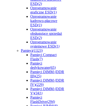
ESD
(2)
Oprogramowanie
graficzne ESD
(1)
Oprogramowanie
kadrowo-płacowe
ESD
(1)
Oprogramowanie
obsługujące sprzedaż
ESD
(2)
Oprogramowanie
systemowe ESD
(1)
Pamięci
(1323)
Pamięci Compact
Flash
(7)
Pamięci
dedykowane
(65)
Pamięci DIMM (DDR
III)
(25)
Pamięci DIMM (DDR
IV)
(229)
Pamięci DIMM (DDR
V)
(341)
Pamięci
FlashDrive
(294)
Pamięci RIMM
(8)