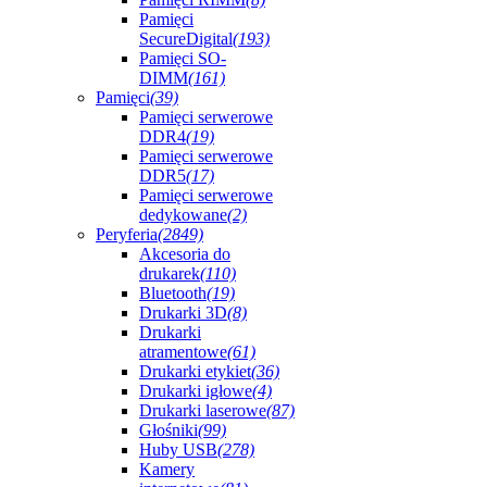
Pamięci
SecureDigital
(193)
Pamięci SO-
DIMM
(161)
Pamięci
(39)
Pamięci serwerowe
DDR4
(19)
Pamięci serwerowe
DDR5
(17)
Pamięci serwerowe
dedykowane
(2)
Peryferia
(2849)
Akcesoria do
drukarek
(110)
Bluetooth
(19)
Drukarki 3D
(8)
Drukarki
atramentowe
(61)
Drukarki etykiet
(36)
Drukarki igłowe
(4)
Drukarki laserowe
(87)
Głośniki
(99)
Huby USB
(278)
Kamery