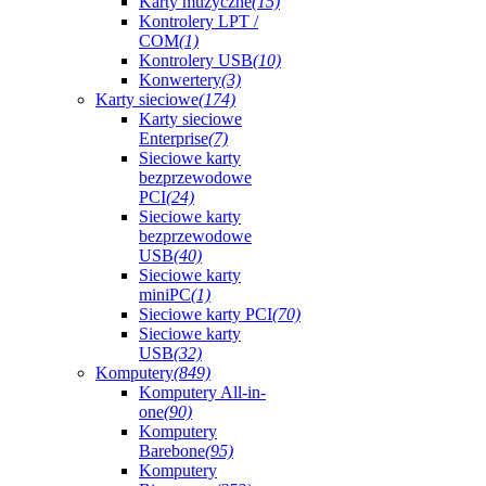
Karty muzyczne
(15)
Kontrolery LPT /
COM
(1)
Kontrolery USB
(10)
Konwertery
(3)
Karty sieciowe
(174)
Karty sieciowe
Enterprise
(7)
Sieciowe karty
bezprzewodowe
PCI
(24)
Sieciowe karty
bezprzewodowe
USB
(40)
Sieciowe karty
miniPC
(1)
Sieciowe karty PCI
(70)
Sieciowe karty
USB
(32)
Komputery
(849)
Komputery All-in-
one
(90)
Komputery
Barebone
(95)
Komputery