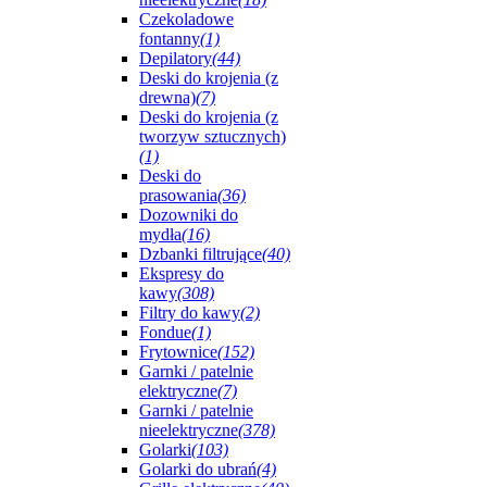
Czekoladowe
fontanny
(1)
Depilatory
(44)
Deski do krojenia (z
drewna)
(7)
Deski do krojenia (z
tworzyw sztucznych)
(1)
Deski do
prasowania
(36)
Dozowniki do
mydła
(16)
Dzbanki filtrujące
(40)
Ekspresy do
kawy
(308)
Filtry do kawy
(2)
Fondue
(1)
Frytownice
(152)
Garnki / patelnie
elektryczne
(7)
Garnki / patelnie
nieelektryczne
(378)
Golarki
(103)
Golarki do ubrań
(4)