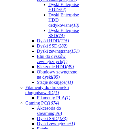
Dyski Enterprise
HDD
(54)
Dyski Enterprise
HDD
dedykowane
(18)
Dyski Enterprise
SSD
(74)
Dyski HDD
(115)
Dyski SSD
(282)
Dyski zewnętrzne
(151)
Etui do dysków
zewnętrznych
(1)
Kieszenie HDD
(49)
Obudowy zewnętrzne
na dyski
(95)
Stacje dokujące
(41)
Filamenty do drukarek i
długopisów 3D
(1)
Filamenty PLA
(1)
Gaming PC
(1674)
Akcesoria do
streamingu
(6)
Dyski SSD
(133)
Dyski zewnętrzne
(1)
Fotele