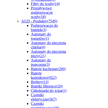
Filtry do wody
(14)
Przepływowe
podgrzewacze
wody
(18)
AGD - Produkty
(7549)
Podgrzewacze do
butelek
(3)
Automaty do
jogurtów
(1)
Automaty do pieczenia
chleba
(4)
Automaty do pieczenia
pizzy
(21)
Automaty do
popcornu
(3)
Baterie kuchenne
(290)
Baterie
łazienkowe
(922)
Bojlery
(13)
Butelki filtrujące
(20)
Chłodziarki do wina
(1)
Czajniki
elektryczne
(367)
Czajniki
nieelektryczne
(18)