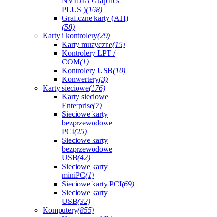
NVIDIA Graphics
PLUS )
(168)
Graficzne karty (ATI)
(58)
Karty i kontrolery
(29)
Karty muzyczne
(15)
Kontrolery LPT /
COM
(1)
Kontrolery USB
(10)
Konwertery
(3)
Karty sieciowe
(176)
Karty sieciowe
Enterprise
(7)
Sieciowe karty
bezprzewodowe
PCI
(25)
Sieciowe karty
bezprzewodowe
USB
(42)
Sieciowe karty
miniPC
(1)
Sieciowe karty PCI
(69)
Sieciowe karty
USB
(32)
Komputery
(855)