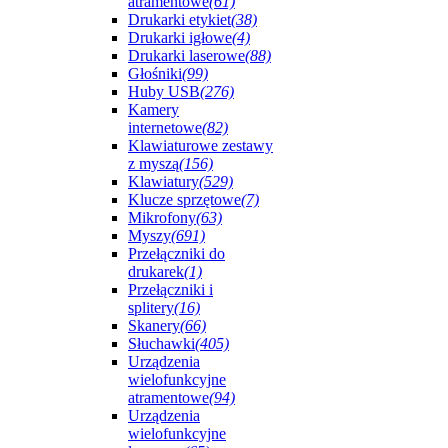
atramentowe
(61)
Drukarki etykiet
(38)
Drukarki igłowe
(4)
Drukarki laserowe
(88)
Głośniki
(99)
Huby USB
(276)
Kamery
internetowe
(82)
Klawiaturowe zestawy
z myszą
(156)
Klawiatury
(529)
Klucze sprzętowe
(7)
Mikrofony
(63)
Myszy
(691)
Przełączniki do
drukarek
(1)
Przełączniki i
splitery
(16)
Skanery
(66)
Słuchawki
(405)
Urządzenia
wielofunkcyjne
atramentowe
(94)
Urządzenia
wielofunkcyjne