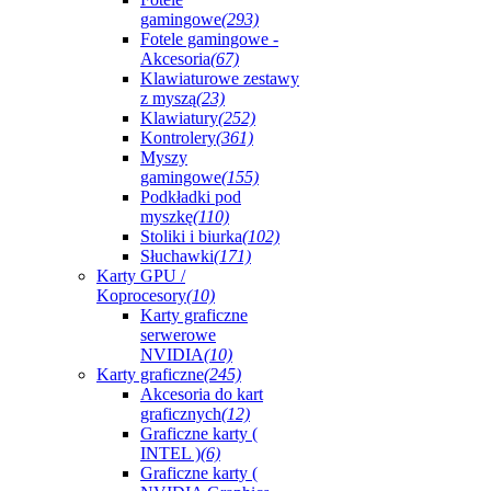
gamingowe
(293)
Fotele gamingowe -
Akcesoria
(67)
Klawiaturowe zestawy
z myszą
(23)
Klawiatury
(252)
Kontrolery
(361)
Myszy
gamingowe
(155)
Podkładki pod
myszkę
(110)
Stoliki i biurka
(102)
Słuchawki
(171)
Karty GPU /
Koprocesory
(10)
Karty graficzne
serwerowe
NVIDIA
(10)
Karty graficzne
(245)
Akcesoria do kart
graficznych
(12)
Graficzne karty (
INTEL )
(6)
Graficzne karty (