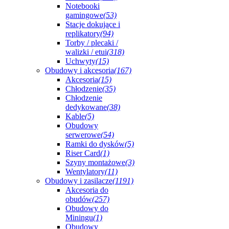
Notebooki
gamingowe
(53)
Stacje dokujące i
replikatory
(94)
Torby / plecaki /
walizki / etui
(318)
Uchwyty
(15)
Obudowy i akcesoria
(167)
Akcesoria
(15)
Chłodzenie
(35)
Chłodzenie
dedykowane
(38)
Kable
(5)
Obudowy
serwerowe
(54)
Ramki do dysków
(5)
Riser Card
(1)
Szyny montażowe
(3)
Wentylatory
(11)
Obudowy i zasilacze
(1191)
Akcesoria do
obudów
(257)
Obudowy do
Miningu
(1)
Obudowy