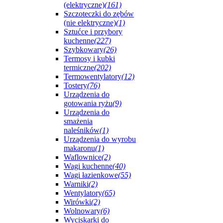
(elektryczne)
(161)
Szczoteczki do zębów
(nie elektryczne)
(1)
Sztućce i przybory
kuchenne
(227)
Szybkowary
(26)
Termosy i kubki
termiczne
(202)
Termowentylatory
(12)
Tostery
(76)
Urządzenia do
gotowania ryżu
(9)
Urządzenia do
smażenia
naleśników
(1)
Urządzenia do wyrobu
makaronu
(1)
Waflownice
(2)
Wagi kuchenne
(40)
Wagi łazienkowe
(55)
Warniki
(2)
Wentylatory
(65)
Wirówki
(2)
Wolnowary
(6)
Wyciskarki do