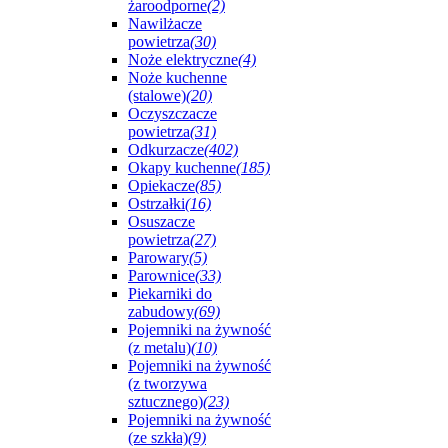
żaroodporne
(2)
Nawilżacze
powietrza
(30)
Noże elektryczne
(4)
Noże kuchenne
(stalowe)
(20)
Oczyszczacze
powietrza
(31)
Odkurzacze
(402)
Okapy kuchenne
(185)
Opiekacze
(85)
Ostrzałki
(16)
Osuszacze
powietrza
(27)
Parowary
(5)
Parownice
(33)
Piekarniki do
zabudowy
(69)
Pojemniki na żywność
(z metalu)
(10)
Pojemniki na żywność
(z tworzywa
sztucznego)
(23)
Pojemniki na żywność
(ze szkła)
(9)