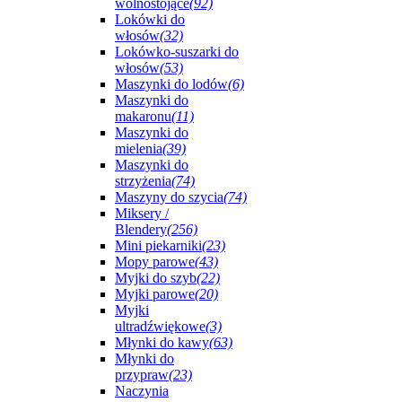
wolnostojące
(92)
Lokówki do
włosów
(32)
Lokówko-suszarki do
włosów
(53)
Maszynki do lodów
(6)
Maszynki do
makaronu
(11)
Maszynki do
mielenia
(39)
Maszynki do
strzyżenia
(74)
Maszyny do szycia
(74)
Miksery /
Blendery
(256)
Mini piekarniki
(23)
Mopy parowe
(43)
Myjki do szyb
(22)
Myjki parowe
(20)
Myjki
ultradźwiękowe
(3)
Młynki do kawy
(63)
Młynki do
przypraw
(23)
Naczynia