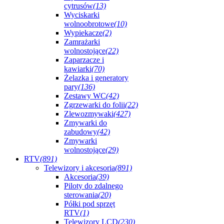
cytrusów
(13)
Wyciskarki
wolnoobrotowe
(10)
Wypiekacze
(2)
Zamrażarki
wolnostojące
(22)
Zaparzacze i
kawiarki
(70)
Żelazka i generatory
pary
(136)
Zestawy WC
(42)
Zgrzewarki do folii
(22)
Zlewozmywaki
(427)
Zmywarki do
zabudowy
(42)
Zmywarki
wolnostojące
(29)
RTV
(891)
Telewizory i akcesoria
(891)
Akcesoria
(39)
Piloty do zdalnego
sterowania
(20)
Półki pod sprzęt
RTV
(1)
Telewizory LCD
(230)