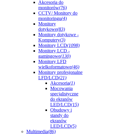
Akcesoria do
monitorów
(76)
CCTV/ Monitory do
monitoringu
(4)
Monitory
dotykowe
(83)
Monitory dotykowe -
Komputery
(3)
Monitory LCD
(1098)
Monitory LCD -
gamingowe
(130)
Monitory LFD
wielkoformatowe
(46)
Monitory profesjonalne
LFD/LCD
(21)
Akcesoria
(1)
Mocowania
specjalistyczne
do ekranów
LED/LCD
(15)
Obudowy i
standy do
ekranów
LED/LCD
(5)
Multimedia
(86)