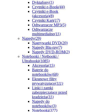
Dyktafony
(1)
Czytniki e-Book
(44)
Czytniki e-Book
(akcesoria)
(8)
Czytniki Kart
(17)
Odtwarzacze MP3
(5)
Odtwarzacze
multimedialne
(11)
Napędy
(29)
Nagrywarki DVD
(20)
Napędy Blu-ray
(7)
Napędy DVD-ROM
(2)
Notebooki / Netbooki /
Ultrabooki
(1085)
Akcesoria
(15)
Baterie do
notebooków
(68)
Ekranowe filtry
prywatyzujące
(111)
Linki i zamki
zabezpieczające przed
kradzieżą
(31)
Napędy do
notebooków
(3)
Notebooki
(377)