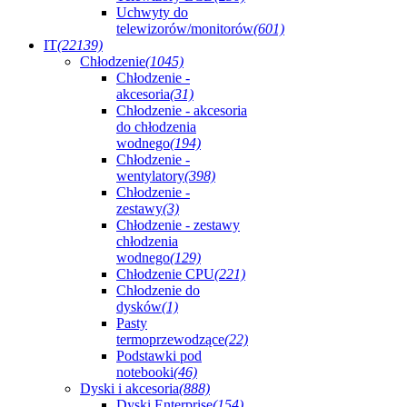
Uchwyty do
telewizorów/monitorów
(601)
IT
(22139)
Chłodzenie
(1045)
Chłodzenie -
akcesoria
(31)
Chłodzenie - akcesoria
do chłodzenia
wodnego
(194)
Chłodzenie -
wentylatory
(398)
Chłodzenie -
zestawy
(3)
Chłodzenie - zestawy
chłodzenia
wodnego
(129)
Chłodzenie CPU
(221)
Chłodzenie do
dysków
(1)
Pasty
termoprzewodzące
(22)
Podstawki pod
notebooki
(46)
Dyski i akcesoria
(888)
Dyski Enterprise
(154)