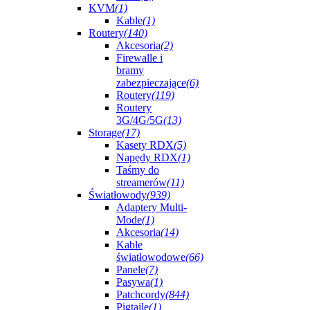
KVM
(1)
Kable
(1)
Routery
(140)
Akcesoria
(2)
Firewalle i
bramy
zabezpieczające
(6)
Routery
(119)
Routery
3G/4G/5G
(13)
Storage
(17)
Kasety RDX
(5)
Napędy RDX
(1)
Taśmy do
streamerów
(11)
Światłowody
(939)
Adaptery Multi-
Mode
(1)
Akcesoria
(14)
Kable
światłowodowe
(66)
Panele
(7)
Pasywa
(1)
Patchcordy
(844)
Pigtaile
(1)