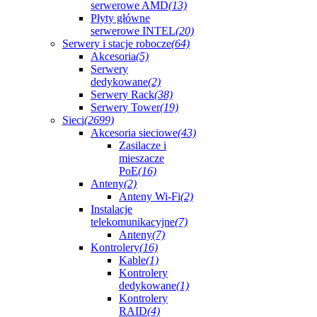
serwerowe AMD
(13)
Płyty główne
serwerowe INTEL
(20)
Serwery i stacje robocze
(64)
Akcesoria
(5)
Serwery
dedykowane
(2)
Serwery Rack
(38)
Serwery Tower
(19)
Sieci
(2699)
Akcesoria sieciowe
(43)
Zasilacze i
mieszacze
PoE
(16)
Anteny
(2)
Anteny Wi-Fi
(2)
Instalacje
telekomunikacyjne
(7)
Anteny
(7)
Kontrolery
(16)
Kable
(1)
Kontrolery
dedykowane
(1)
Kontrolery
RAID
(4)