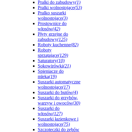
Pralki do zabudowy
(1)
Pralki wolnostojące
(53)
Pralko suszarki
wolnostojące
(3)
Prostownice do
włosów
(42)
Płyty grzejne do
zabudowy
(125)
Roboty kuchenne
(82)
Roboty
sprzątające
(129)
Saturatory
(10)
Sokowirówki
(21)
Spieniacze do
mleka
(19)
Suszarki automatyczne
wolnostojące
(17)
Suszarki do butów
(4)
Suszarki do grzybów,
warzyw i owoców
(30)
Suszarki do
włosów
(127)
Suszarki łazienkowe i
wolnostojące
(75)
Szczoteczki do zębów