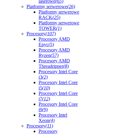
laserowe
(65)
Platformy serwerowe
(26)
Platformy serwerowe
RACK
(25)
Platformy serwerowe
TOWER
(1)
Procesory
(107)
Procesory AMD
Epyc
(5)
Procesory AMD
Ryzen
(57)
Procesory AMD
Threadripper
(8)
Procesory Intel Core
i3
(2)
Procesory Intel Core
i5
(10)
Procesory Intel Core
i7
(12)
Procesory Intel Core
i9
(9)
Procesory Intel
Xeon
(4)
Procesory
(11)
Procesory