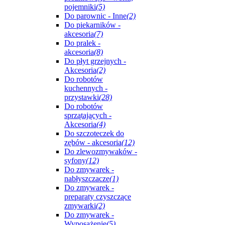
pojemniki
(5)
Do parownic - Inne
(2)
Do piekarników -
akcesoria
(7)
Do pralek -
akcesoria
(8)
Do płyt grzejnych -
Akcesoria
(2)
Do robotów
kuchennych -
przystawki
(28)
Do robotów
sprzątających -
Akcesoria
(4)
Do szczoteczek do
zębów - akcesoria
(12)
Do zlewozmywaków -
syfony
(12)
Do zmywarek -
nabłyszczacze
(1)
Do zmywarek -
preparaty czyszczące
zmywarki
(2)
Do zmywarek -
Wyposażenie
(5)