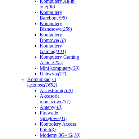
Komputery All-in-
one
(90)
Komputery
Barebone
(95)
Komputery
Biznesowe
(259)
Komputery
Domowe
(18)
Komputery
Gaming
(141)
Komputery Gaming
Actina
(205)
Mini komputery
(30)
Uchwyty
(17)
Komunikacja i
łączność
(1652)
AccesPoint
(160)
Akcesoria
montażowe
(57)
Anteny
(48)
Firewalle
sprzętowe
(11)
Kontrolery Access
Point
(3)
Modemy 3G/4G
(10)