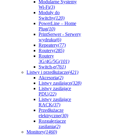
Modularne Systemy
Wi-Fi
(3)
Moduły do
Switchy
(120)
PowerLine – Home
Plug
(10)
PrintSerwer - Serwery
wydruku
(6)
Repeatery
(77)
Routery
(285)
Routery
3G/4G/5G
(101)
Switch-e
(761)
Listwy i przedłużacze
(421)
Akcesoria
(2)
Listwy zasilające
(328)
Listwy zasilające
PDU
(22)
Listwy zasilające
RACK
(37)
Przedłużacze
elektryczne
(30)
Rozgałęziacze
zasilania
(2)
Monitory
(1460)