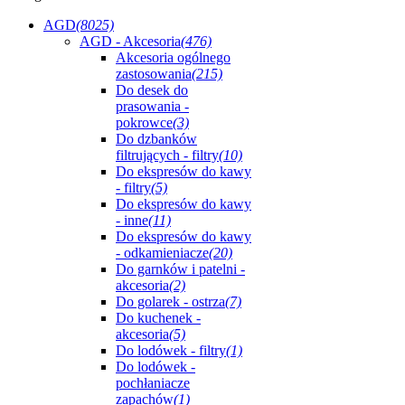
AGD
(8025)
AGD - Akcesoria
(476)
Akcesoria ogólnego
zastosowania
(215)
Do desek do
prasowania -
pokrowce
(3)
Do dzbanków
filtrujących - filtry
(10)
Do ekspresów do kawy
- filtry
(5)
Do ekspresów do kawy
- inne
(11)
Do ekspresów do kawy
- odkamieniacze
(20)
Do garnków i patelni -
akcesoria
(2)
Do golarek - ostrza
(7)
Do kuchenek -
akcesoria
(5)
Do lodówek - filtry
(1)
Do lodówek -
pochłaniacze
zapachów
(1)