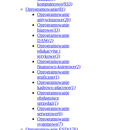
komputerowe
(933)
Oprogramowanie
(81)
Oprogramowanie
antywirusowe
(26)
Oprogramowanie
biurowe
(33)
Oprogramowanie
DAW
(2)
Oprogramowanie
edukacyjne i
językowe
(3)
Oprogramowanie
finansowo-księgowe
(2)
Oprogramowanie
graficzne
(1)
Oprogramowanie
kadrowo-płacowe
(1)
Oprogramowanie
obsługujące
sprzedaż
(1)
Oprogramowanie
serwerowe
(6)
Oprogramowanie
systemowe
(7)
Oprogramowanie ESD
(176)