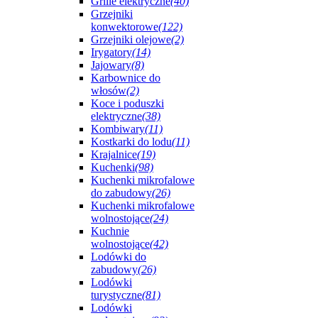
Grille elektryczne
(40)
Grzejniki
konwektorowe
(122)
Grzejniki olejowe
(2)
Irygatory
(14)
Jajowary
(8)
Karbownice do
włosów
(2)
Koce i poduszki
elektryczne
(38)
Kombiwary
(11)
Kostkarki do lodu
(11)
Krajalnice
(19)
Kuchenki
(98)
Kuchenki mikrofalowe
do zabudowy
(26)
Kuchenki mikrofalowe
wolnostojące
(24)
Kuchnie
wolnostojące
(42)
Lodówki do
zabudowy
(26)
Lodówki
turystyczne
(81)
Lodówki