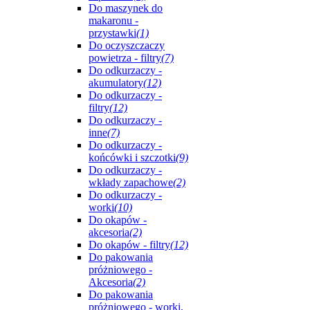
Do maszynek do
makaronu -
przystawki
(1)
Do oczyszczaczy
powietrza - filtry
(7)
Do odkurzaczy -
akumulatory
(12)
Do odkurzaczy -
filtry
(12)
Do odkurzaczy -
inne
(7)
Do odkurzaczy -
końcówki i szczotki
(9)
Do odkurzaczy -
wkłady zapachowe
(2)
Do odkurzaczy -
worki
(10)
Do okapów -
akcesoria
(2)
Do okapów - filtry
(12)
Do pakowania
próżniowego -
Akcesoria
(2)
Do pakowania
próżniowego - worki,