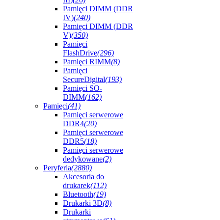
Pamięci DIMM (DDR
IV)
(240)
Pamięci DIMM (DDR
V)
(350)
Pamięci
FlashDrive
(296)
Pamięci RIMM
(8)
Pamięci
SecureDigital
(193)
Pamięci SO-
DIMM
(162)
Pamięci
(41)
Pamięci serwerowe
DDR4
(20)
Pamięci serwerowe
DDR5
(18)
Pamięci serwerowe
dedykowane
(2)
Peryferia
(2880)
Akcesoria do
drukarek
(112)
Bluetooth
(19)
Drukarki 3D
(8)
Drukarki