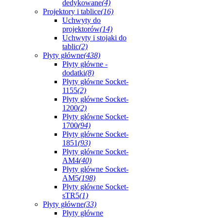
dedykowane
(4)
Projektory i tablice
(16)
Uchwyty do
projektorów
(14)
Uchwyty i stojaki do
tablic
(2)
Płyty główne
(438)
Płyty główne -
dodatki
(8)
Płyty główne Socket-
1155
(2)
Płyty główne Socket-
1200
(2)
Płyty główne Socket-
1700
(94)
Płyty główne Socket-
1851
(93)
Płyty główne Socket-
AM4
(40)
Płyty główne Socket-
AM5
(198)
Płyty główne Socket-
sTR5
(1)
Płyty główne
(33)
Płyty główne