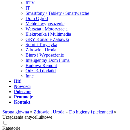
RTV
IT
Smartfony / Tablety / Smartwatche
Dom Ogród
Meble i wyposażenie
Warsztat i Motoryzacja
Elektronika i Multimedia
GRY Konsole Zabawki
Sport i Turystyka
Zdrowie i Uroda
Biuro i Wyposażenie
Inteligentny Dom Firma
Budowa Remont
Odzież i dodatki
Inne
Hit!
Nowości
Polecane
Promocje
Kontakt
Strona główna
»
Zdrowie i Uroda
»
Do higieny i pielęgnacji
»
Urządzenia antycellulitowe
Kategorie