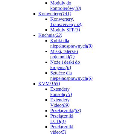
Moduły do
kontrolerów
(10)
Konwertery
(141)
Konwertery,
Transceiver
(138)
Moduły SFP
(3)
Kuchnia
(22)
Kubki dla
niepełnosprawnych
(9)
Miski, talerze i
pojemniki
(1)
Noże i deski do
krojenia
(6)
Sztućce dla
niepełnosprawnych
(6)
KVM
(165)
Extendery
konsoli
(15)
Extendery
Video
(89)
Przełączniki
(53)
Przełączniki
LCD
(3)
Przełączniki
video
(5)