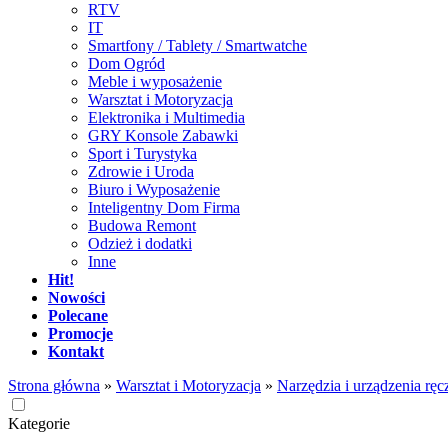
RTV
IT
Smartfony / Tablety / Smartwatche
Dom Ogród
Meble i wyposażenie
Warsztat i Motoryzacja
Elektronika i Multimedia
GRY Konsole Zabawki
Sport i Turystyka
Zdrowie i Uroda
Biuro i Wyposażenie
Inteligentny Dom Firma
Budowa Remont
Odzież i dodatki
Inne
Hit!
Nowości
Polecane
Promocje
Kontakt
Strona główna
»
Warsztat i Motoryzacja
»
Narzędzia i urządzenia ręc
Kategorie