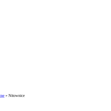
zne
»
Nitownice