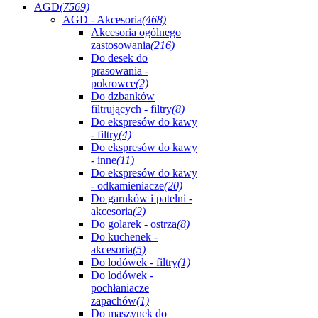
AGD
(7569)
AGD - Akcesoria
(468)
Akcesoria ogólnego
zastosowania
(216)
Do desek do
prasowania -
pokrowce
(2)
Do dzbanków
filtrujących - filtry
(8)
Do ekspresów do kawy
- filtry
(4)
Do ekspresów do kawy
- inne
(11)
Do ekspresów do kawy
- odkamieniacze
(20)
Do garnków i patelni -
akcesoria
(2)
Do golarek - ostrza
(8)
Do kuchenek -
akcesoria
(5)
Do lodówek - filtry
(1)
Do lodówek -
pochłaniacze
zapachów
(1)
Do maszynek do