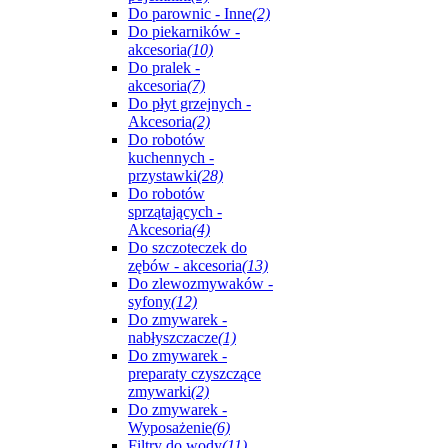
Do parownic - Inne
(2)
Do piekarników -
akcesoria
(10)
Do pralek -
akcesoria
(7)
Do płyt grzejnych -
Akcesoria
(2)
Do robotów
kuchennych -
przystawki
(28)
Do robotów
sprzątających -
Akcesoria
(4)
Do szczoteczek do
zębów - akcesoria
(13)
Do zlewozmywaków -
syfony
(12)
Do zmywarek -
nabłyszczacze
(1)
Do zmywarek -
preparaty czyszczące
zmywarki
(2)
Do zmywarek -
Wyposażenie
(6)
Filtry do wody
(11)