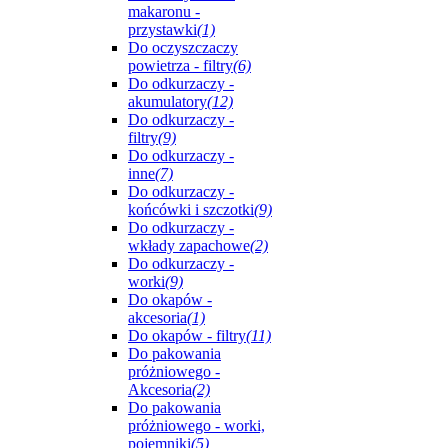
makaronu -
przystawki
(1)
Do oczyszczaczy
powietrza - filtry
(6)
Do odkurzaczy -
akumulatory
(12)
Do odkurzaczy -
filtry
(9)
Do odkurzaczy -
inne
(7)
Do odkurzaczy -
końcówki i szczotki
(9)
Do odkurzaczy -
wkłady zapachowe
(2)
Do odkurzaczy -
worki
(9)
Do okapów -
akcesoria
(1)
Do okapów - filtry
(11)
Do pakowania
próżniowego -
Akcesoria
(2)
Do pakowania
próżniowego - worki,
pojemniki
(5)