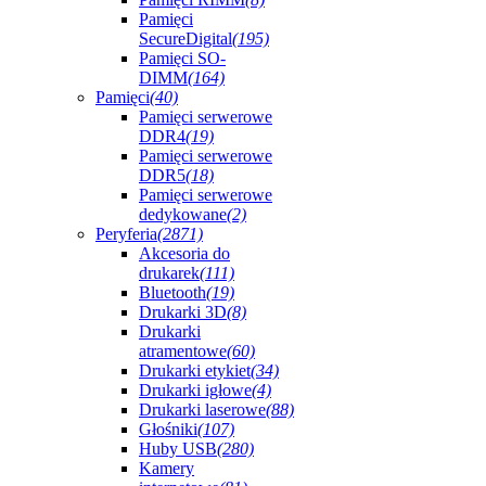
Pamięci
SecureDigital
(195)
Pamięci SO-
DIMM
(164)
Pamięci
(40)
Pamięci serwerowe
DDR4
(19)
Pamięci serwerowe
DDR5
(18)
Pamięci serwerowe
dedykowane
(2)
Peryferia
(2871)
Akcesoria do
drukarek
(111)
Bluetooth
(19)
Drukarki 3D
(8)
Drukarki
atramentowe
(60)
Drukarki etykiet
(34)
Drukarki igłowe
(4)
Drukarki laserowe
(88)
Głośniki
(107)
Huby USB
(280)
Kamery