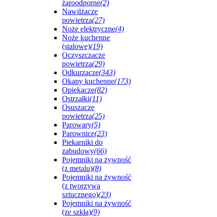
żaroodporne
(2)
Nawilżacze
powietrza
(27)
Noże elektryczne
(4)
Noże kuchenne
(stalowe)
(19)
Oczyszczacze
powietrza
(29)
Odkurzacze
(343)
Okapy kuchenne
(173)
Opiekacze
(82)
Ostrzałki
(11)
Osuszacze
powietrza
(25)
Parowary
(5)
Parownice
(23)
Piekarniki do
zabudowy
(66)
Pojemniki na żywność
(z metalu)
(8)
Pojemniki na żywność
(z tworzywa
sztucznego)
(23)
Pojemniki na żywność
(ze szkła)
(9)