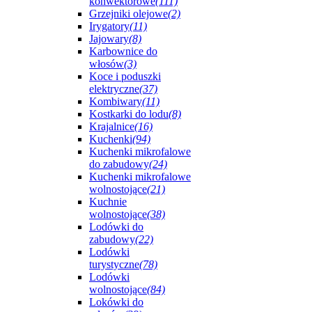
konwektorowe
(111)
Grzejniki olejowe
(2)
Irygatory
(11)
Jajowary
(8)
Karbownice do
włosów
(3)
Koce i poduszki
elektryczne
(37)
Kombiwary
(11)
Kostkarki do lodu
(8)
Krajalnice
(16)
Kuchenki
(94)
Kuchenki mikrofalowe
do zabudowy
(24)
Kuchenki mikrofalowe
wolnostojące
(21)
Kuchnie
wolnostojące
(38)
Lodówki do
zabudowy
(22)
Lodówki
turystyczne
(78)
Lodówki
wolnostojące
(84)
Lokówki do