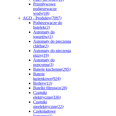
Przepływowe
podgrzewacze
wody
(18)
AGD - Produkty
(7097)
Podgrzewacze do
butelek
(2)
Automaty do
jogurtów
(1)
Automaty do pieczenia
chleba
(2)
Automaty do pieczenia
pizzy
(19)
Automaty do
popcornu
(3)
Baterie kuchenne
(295)
Baterie
łazienkowe
(924)
Bojlery
(13)
Butelki filtrujące
(28)
Czajniki
elektryczne
(336)
Czajniki
nieelektryczne
(22)
Czekoladowe
fontanny
(1)