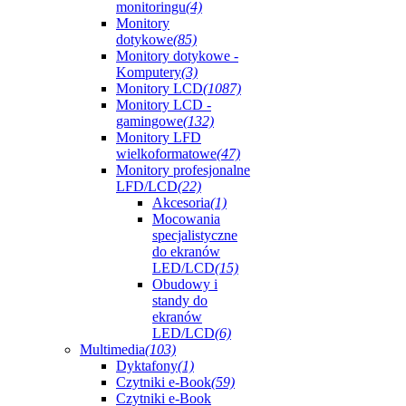
monitoringu
(4)
Monitory
dotykowe
(85)
Monitory dotykowe -
Komputery
(3)
Monitory LCD
(1087)
Monitory LCD -
gamingowe
(132)
Monitory LFD
wielkoformatowe
(47)
Monitory profesjonalne
LFD/LCD
(22)
Akcesoria
(1)
Mocowania
specjalistyczne
do ekranów
LED/LCD
(15)
Obudowy i
standy do
ekranów
LED/LCD
(6)
Multimedia
(103)
Dyktafony
(1)
Czytniki e-Book
(59)
Czytniki e-Book