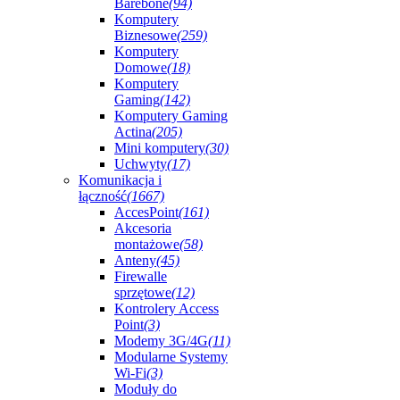
Barebone
(94)
Komputery
Biznesowe
(259)
Komputery
Domowe
(18)
Komputery
Gaming
(142)
Komputery Gaming
Actina
(205)
Mini komputery
(30)
Uchwyty
(17)
Komunikacja i
łączność
(1667)
AccesPoint
(161)
Akcesoria
montażowe
(58)
Anteny
(45)
Firewalle
sprzętowe
(12)
Kontrolery Access
Point
(3)
Modemy 3G/4G
(11)
Modularne Systemy
Wi-Fi
(3)
Moduły do