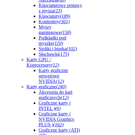
Klawiaturowe zestawy
z myszą
(23)
Klawiatury
(189)
Kontrolery
(361)
Myszy
gamingowe
(158)
Podkładki pod
myszkę
(110)
Stoliki i biurka
(102)
Słuchawki
(175)
Karty GPU /
Koprocesory
(12)
Karty graficzne
serwerowe
NVIDIA
(12)
Karty graficzne
(240)
Akcesoria do kart
graficznych
(12)
Graficzne karty (
INTEL )
(6)
Graficzne karty (
NVIDIA Graphics
PLUS )
(162)
Graficzne karty (ATI)