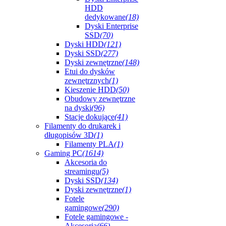
HDD
dedykowane
(18)
Dyski Enterprise
SSD
(70)
Dyski HDD
(121)
Dyski SSD
(277)
Dyski zewnętrzne
(148)
Etui do dysków
zewnętrznych
(1)
Kieszenie HDD
(50)
Obudowy zewnętrzne
na dyski
(96)
Stacje dokujące
(41)
Filamenty do drukarek i
długopisów 3D
(1)
Filamenty PLA
(1)
Gaming PC
(1614)
Akcesoria do
streamingu
(5)
Dyski SSD
(134)
Dyski zewnętrzne
(1)
Fotele
gamingowe
(290)
Fotele gamingowe -
Akcesoria
(66)