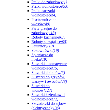
Pralki do zabudowy
(1)
Pralki wolnostojące
(53)
Pralko suszarki
wolnostojące
(4)
Prostownice do
włosów
(40)
Płyty grzejne do
zabudowy
(118)
Roboty kuchenne
(67)
Roboty sprzątające
(95)
Saturatory
(10)
Sokowirówki
(19)
Spieniacze do
mleka
(19)
Suszarki automatyczne
wolnostojące
(15)
Suszarki do butów
(5)
Suszarki do grzybów,
warzyw i owoców
(28)
Suszarki do
włosów
(127)
Suszarki łazienkowe i
wolnostojące
(72)
Szczoteczki do zębów
(elektryczne)
(136)