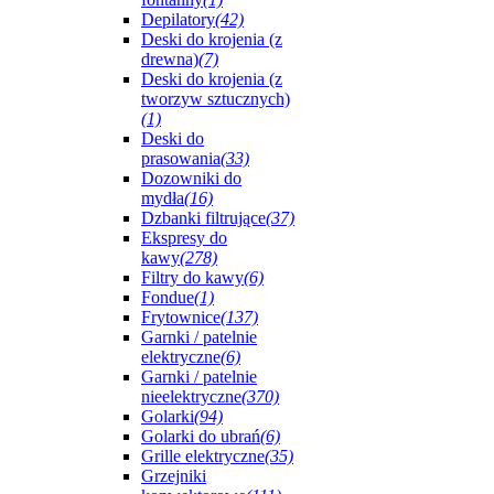
Depilatory
(42)
Deski do krojenia (z
drewna)
(7)
Deski do krojenia (z
tworzyw sztucznych)
(1)
Deski do
prasowania
(33)
Dozowniki do
mydła
(16)
Dzbanki filtrujące
(37)
Ekspresy do
kawy
(278)
Filtry do kawy
(6)
Fondue
(1)
Frytownice
(137)
Garnki / patelnie
elektryczne
(6)
Garnki / patelnie
nieelektryczne
(370)
Golarki
(94)
Golarki do ubrań
(6)
Grille elektryczne
(35)
Grzejniki