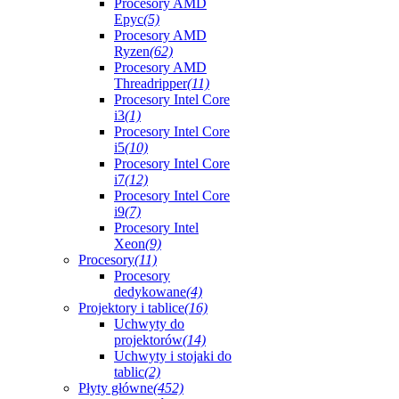
Procesory AMD
Epyc
(5)
Procesory AMD
Ryzen
(62)
Procesory AMD
Threadripper
(11)
Procesory Intel Core
i3
(1)
Procesory Intel Core
i5
(10)
Procesory Intel Core
i7
(12)
Procesory Intel Core
i9
(7)
Procesory Intel
Xeon
(9)
Procesory
(11)
Procesory
dedykowane
(4)
Projektory i tablice
(16)
Uchwyty do
projektorów
(14)
Uchwyty i stojaki do
tablic
(2)
Płyty główne
(452)