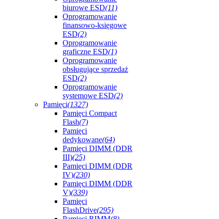
biurowe ESD
(11)
Oprogramowanie
finansowo-księgowe
ESD
(2)
Oprogramowanie
graficzne ESD
(1)
Oprogramowanie
obsługujące sprzedaż
ESD
(2)
Oprogramowanie
systemowe ESD
(2)
Pamięci
(1327)
Pamięci Compact
Flash
(7)
Pamięci
dedykowane
(64)
Pamięci DIMM (DDR
III)
(25)
Pamięci DIMM (DDR
IV)
(230)
Pamięci DIMM (DDR
V)
(339)
Pamięci
FlashDrive
(295)
Pamięci RIMM
(8)