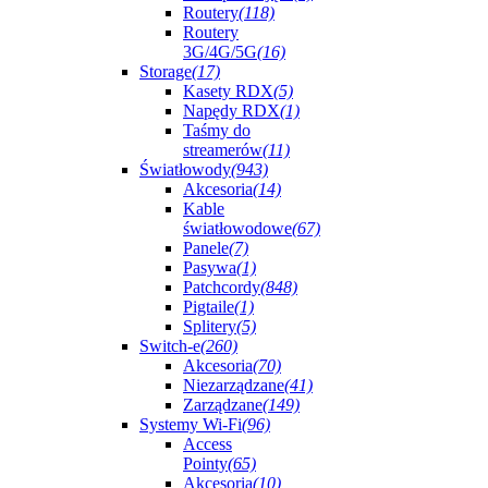
Routery
(118)
Routery
3G/4G/5G
(16)
Storage
(17)
Kasety RDX
(5)
Napędy RDX
(1)
Taśmy do
streamerów
(11)
Światłowody
(943)
Akcesoria
(14)
Kable
światłowodowe
(67)
Panele
(7)
Pasywa
(1)
Patchcordy
(848)
Pigtaile
(1)
Splitery
(5)
Switch-e
(260)
Akcesoria
(70)
Niezarządzane
(41)
Zarządzane
(149)
Systemy Wi-Fi
(96)
Access
Pointy
(65)
Akcesoria
(10)