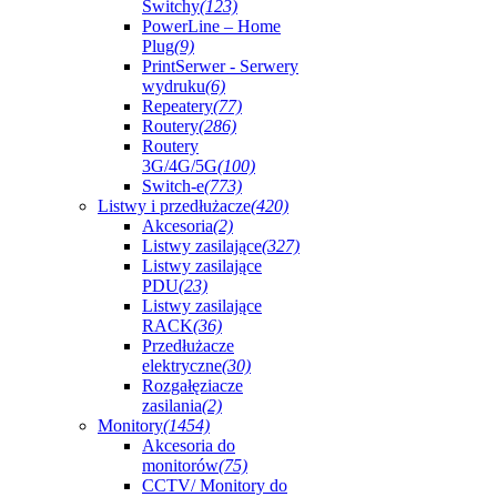
Switchy
(123)
PowerLine – Home
Plug
(9)
PrintSerwer - Serwery
wydruku
(6)
Repeatery
(77)
Routery
(286)
Routery
3G/4G/5G
(100)
Switch-e
(773)
Listwy i przedłużacze
(420)
Akcesoria
(2)
Listwy zasilające
(327)
Listwy zasilające
PDU
(23)
Listwy zasilające
RACK
(36)
Przedłużacze
elektryczne
(30)
Rozgałęziacze
zasilania
(2)
Monitory
(1454)
Akcesoria do
monitorów
(75)
CCTV/ Monitory do