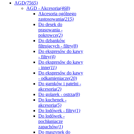
AGD
(7565)
AGD - Akcesoria
(468)
Akcesoria ogólnego
zastosowania
(215)
Do desek do
prasowania -
pokrowce
(2)
Do dzbanków
filtrujących - filtry
(8)
Do ekspresów do kawy
- filtry
(4)
Do ekspresów do kawy
- inne
(11)
Do ekspresów do kawy
- odkamieniacze
(20)
Do garnków i patelni -
akcesoria
(2)
Do golarek - ostrza
(8)
Do kuchenek -
akcesoria
(5)
Do lodówek - filtry
(1)
Do lodówek -
pochłaniacze
zapachów
(1)
Do maszynek do