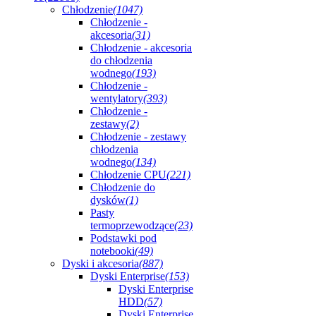
Chłodzenie
(1047)
Chłodzenie -
akcesoria
(31)
Chłodzenie - akcesoria
do chłodzenia
wodnego
(193)
Chłodzenie -
wentylatory
(393)
Chłodzenie -
zestawy
(2)
Chłodzenie - zestawy
chłodzenia
wodnego
(134)
Chłodzenie CPU
(221)
Chłodzenie do
dysków
(1)
Pasty
termoprzewodzące
(23)
Podstawki pod
notebooki
(49)
Dyski i akcesoria
(887)
Dyski Enterprise
(153)
Dyski Enterprise
HDD
(57)
Dyski Enterprise