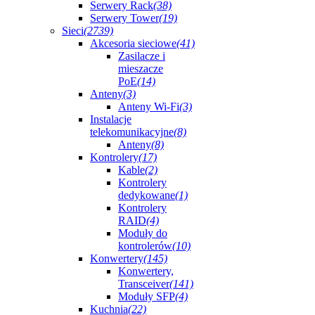
Serwery Rack
(38)
Serwery Tower
(19)
Sieci
(2739)
Akcesoria sieciowe
(41)
Zasilacze i
mieszacze
PoE
(14)
Anteny
(3)
Anteny Wi-Fi
(3)
Instalacje
telekomunikacyjne
(8)
Anteny
(8)
Kontrolery
(17)
Kable
(2)
Kontrolery
dedykowane
(1)
Kontrolery
RAID
(4)
Moduły do
kontrolerów
(10)
Konwertery
(145)
Konwertery,
Transceiver
(141)
Moduły SFP
(4)
Kuchnia
(22)