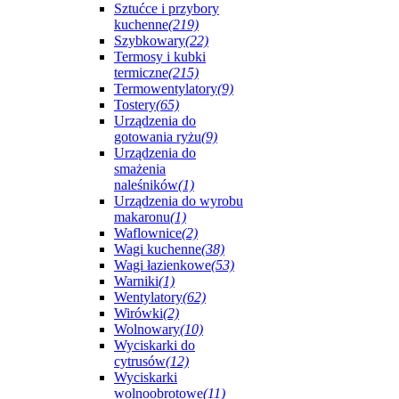
Sztućce i przybory
kuchenne
(219)
Szybkowary
(22)
Termosy i kubki
termiczne
(215)
Termowentylatory
(9)
Tostery
(65)
Urządzenia do
gotowania ryżu
(9)
Urządzenia do
smażenia
naleśników
(1)
Urządzenia do wyrobu
makaronu
(1)
Waflownice
(2)
Wagi kuchenne
(38)
Wagi łazienkowe
(53)
Warniki
(1)
Wentylatory
(62)
Wirówki
(2)
Wolnowary
(10)
Wyciskarki do
cytrusów
(12)
Wyciskarki
wolnoobrotowe
(11)