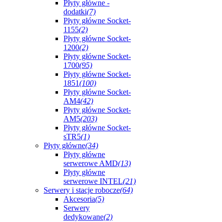
Płyty główne -
dodatki
(7)
Płyty główne Socket-
1155
(2)
Płyty główne Socket-
1200
(2)
Płyty główne Socket-
1700
(95)
Płyty główne Socket-
1851
(100)
Płyty główne Socket-
AM4
(42)
Płyty główne Socket-
AM5
(203)
Płyty główne Socket-
sTR5
(1)
Płyty główne
(34)
Płyty główne
serwerowe AMD
(13)
Płyty główne
serwerowe INTEL
(21)
Serwery i stacje robocze
(64)
Akcesoria
(5)
Serwery
dedykowane
(2)