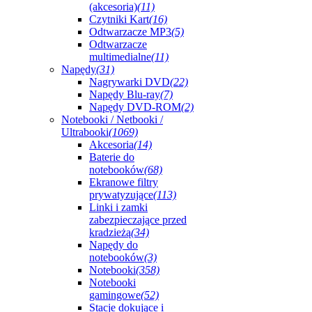
(akcesoria)
(11)
Czytniki Kart
(16)
Odtwarzacze MP3
(5)
Odtwarzacze
multimedialne
(11)
Napędy
(31)
Nagrywarki DVD
(22)
Napędy Blu-ray
(7)
Napędy DVD-ROM
(2)
Notebooki / Netbooki /
Ultrabooki
(1069)
Akcesoria
(14)
Baterie do
notebooków
(68)
Ekranowe filtry
prywatyzujące
(113)
Linki i zamki
zabezpieczające przed
kradzieżą
(34)
Napędy do
notebooków
(3)
Notebooki
(358)
Notebooki
gamingowe
(52)
Stacje dokujące i