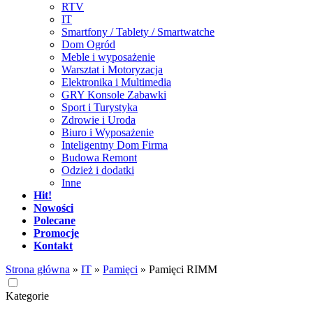
RTV
IT
Smartfony / Tablety / Smartwatche
Dom Ogród
Meble i wyposażenie
Warsztat i Motoryzacja
Elektronika i Multimedia
GRY Konsole Zabawki
Sport i Turystyka
Zdrowie i Uroda
Biuro i Wyposażenie
Inteligentny Dom Firma
Budowa Remont
Odzież i dodatki
Inne
Hit!
Nowości
Polecane
Promocje
Kontakt
Strona główna
»
IT
»
Pamięci
»
Pamięci RIMM
Kategorie