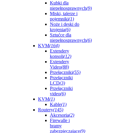
Kubki dla
niepełnosprawnych
(9)
Miski, talerze i
pojemniki
(1)
Noże i deski do
krojenia
(6)
Sztućce dla
niepełnosprawnych
(6)
KVM
(164)
Extendery
konsoli
(12)
Extendery
Video
(88)
Przełączniki
(55)
Przełączniki
LCD
(3)
Przełączniki
video
(6)
KVM
(1)
Kable
(1)
Routery
(145)
Akcesoria
(2)
Firewalle i
bramy
zabezpieczające
(9)