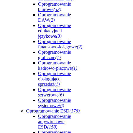
Oprogramowanie
biurowe
(33)
Oprogramowanie
DAW
(2)
Oprogramowanie
edukacyjne i
językowe
(3)
Oprogramowanie
finansowo-księgowe
(2)
Oprogramowanie
graficzne
(1)
Oprogramowanie
kadrowo-płacowe
(1)
Oprogramowanie
obsługujące
sprzedaż
(1)
Oprogramowanie
serwerowe
(6)
Oprogramowanie
systemowe
(6)
Oprogramowanie ESD
(176)
Oprogramowanie
antywirusowe
ESD
(158)
Oprogramowanie