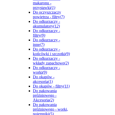
makaronu -
przystawki
(1)
Do oczyszczaczy
powietrza - filtry
(7)
Do odkurzaczy -
akumulatory
(12)
Do odkurzaczy -
filtry
(9)
Do odkurzaczy -
inne
(7)
Do odkurzaczy -
końcówki i szczotki
(9)
Do odkurzaczy -
wkłady zapachowe
(2)
Do odkurzaczy -
worki
(9)
Do okapów -
akcesoria
(1)
Do okapów - filtry
(11)
Do pakowania
próżniowego -
Akcesoria
(2)
Do pakowania
próżniowego - worki,
pojemniki
(5)