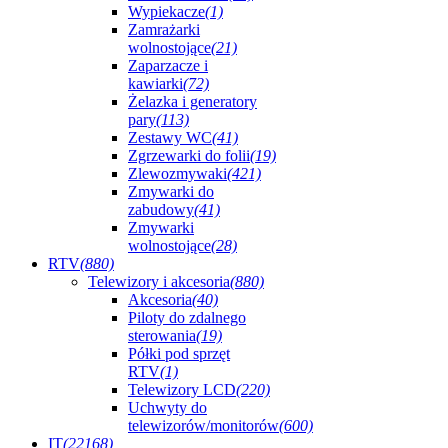
Wypiekacze
(1)
Zamrażarki
wolnostojące
(21)
Zaparzacze i
kawiarki
(72)
Żelazka i generatory
pary
(113)
Zestawy WC
(41)
Zgrzewarki do folii
(19)
Zlewozmywaki
(421)
Zmywarki do
zabudowy
(41)
Zmywarki
wolnostojące
(28)
RTV
(880)
Telewizory i akcesoria
(880)
Akcesoria
(40)
Piloty do zdalnego
sterowania
(19)
Półki pod sprzęt
RTV
(1)
Telewizory LCD
(220)
Uchwyty do
telewizorów/monitorów
(600)
IT
(22168)