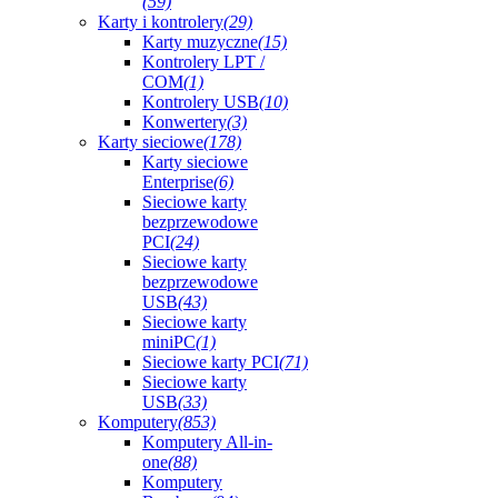
(59)
Karty i kontrolery
(29)
Karty muzyczne
(15)
Kontrolery LPT /
COM
(1)
Kontrolery USB
(10)
Konwertery
(3)
Karty sieciowe
(178)
Karty sieciowe
Enterprise
(6)
Sieciowe karty
bezprzewodowe
PCI
(24)
Sieciowe karty
bezprzewodowe
USB
(43)
Sieciowe karty
miniPC
(1)
Sieciowe karty PCI
(71)
Sieciowe karty
USB
(33)
Komputery
(853)
Komputery All-in-
one
(88)
Komputery