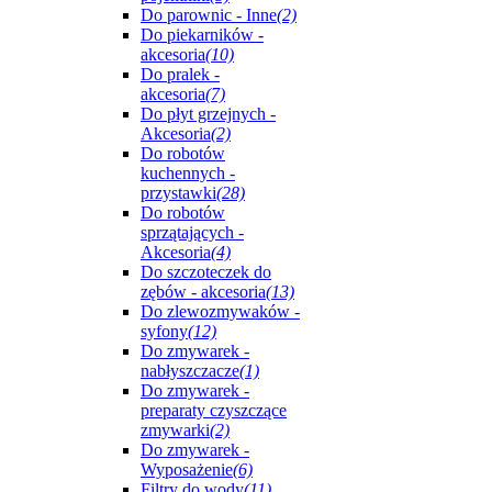
Do parownic - Inne
(2)
Do piekarników -
akcesoria
(10)
Do pralek -
akcesoria
(7)
Do płyt grzejnych -
Akcesoria
(2)
Do robotów
kuchennych -
przystawki
(28)
Do robotów
sprzątających -
Akcesoria
(4)
Do szczoteczek do
zębów - akcesoria
(13)
Do zlewozmywaków -
syfony
(12)
Do zmywarek -
nabłyszczacze
(1)
Do zmywarek -
preparaty czyszczące
zmywarki
(2)
Do zmywarek -
Wyposażenie
(6)
Filtry do wody
(11)