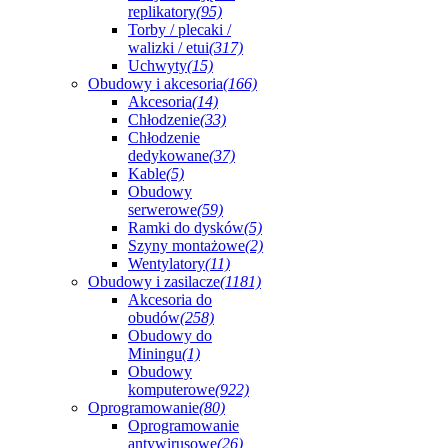
replikatory
(95)
Torby / plecaki /
walizki / etui
(317)
Uchwyty
(15)
Obudowy i akcesoria
(166)
Akcesoria
(14)
Chłodzenie
(33)
Chłodzenie
dedykowane
(37)
Kable
(5)
Obudowy
serwerowe
(59)
Ramki do dysków
(5)
Szyny montażowe
(2)
Wentylatory
(11)
Obudowy i zasilacze
(1181)
Akcesoria do
obudów
(258)
Obudowy do
Miningu
(1)
Obudowy
komputerowe
(922)
Oprogramowanie
(80)
Oprogramowanie
antywirusowe
(26)