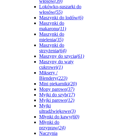
włosów
(39)
Lokówko-suszarki do
włosów
(55)
Maszynki do lodów
(6)
Maszynki do
makaronu
(11)
Maszynki do
mielenia
(35)
Maszynki do
strzyżenia
(64)
Maszyny do szycia
(61)
Maszyny do waty
cukrowej
(1)
Miksery /
Blendery
(223)
Mini piekarniki
(20)
Mopy parowe
(37)
Myjki do szyb
(17)
Myjki parowe
(12)
Myjki
ultradźwiękowe
(3)
Młynki do kawy
(60)
Młynki do
przypraw
(24)
Naczynia