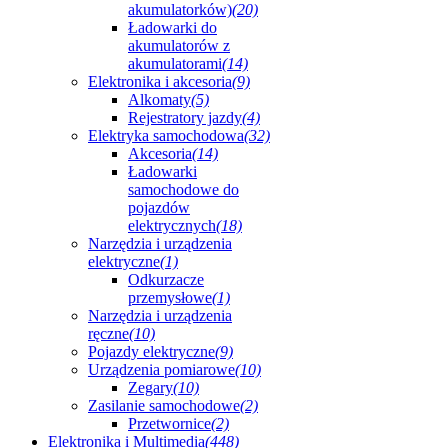
akumulatorków)
(20)
Ładowarki do
akumulatorów z
akumulatorami
(14)
Elektronika i akcesoria
(9)
Alkomaty
(5)
Rejestratory jazdy
(4)
Elektryka samochodowa
(32)
Akcesoria
(14)
Ładowarki
samochodowe do
pojazdów
elektrycznych
(18)
Narzędzia i urządzenia
elektryczne
(1)
Odkurzacze
przemysłowe
(1)
Narzędzia i urządzenia
ręczne
(10)
Pojazdy elektryczne
(9)
Urządzenia pomiarowe
(10)
Zegary
(10)
Zasilanie samochodowe
(2)
Przetwornice
(2)
Elektronika i Multimedia
(448)