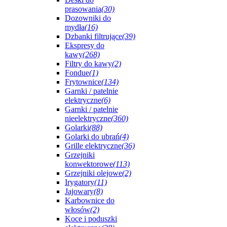
prasowania
(30)
Dozowniki do
mydła
(16)
Dzbanki filtrujące
(39)
Ekspresy do
kawy
(268)
Filtry do kawy
(2)
Fondue
(1)
Frytownice
(134)
Garnki / patelnie
elektryczne
(6)
Garnki / patelnie
nieelektryczne
(360)
Golarki
(88)
Golarki do ubrań
(4)
Grille elektryczne
(36)
Grzejniki
konwektorowe
(113)
Grzejniki olejowe
(2)
Irygatory
(11)
Jajowary
(8)
Karbownice do
włosów
(2)
Koce i poduszki