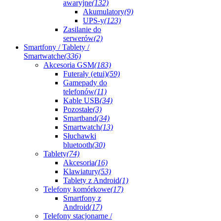
awaryjne
(132)
Akumulatory
(9)
UPS-y
(123)
Zasilanie do
serwerów
(2)
Smartfony / Tablety /
Smartwatche
(336)
Akcesoria GSM
(183)
Futerały (etui)
(59)
Gamepady do
telefonów
(11)
Kable USB
(34)
Pozostałe
(3)
Smartband
(34)
Smartwatch
(13)
Słuchawki
bluetooth
(30)
Tablety
(74)
Akcesoria
(16)
Klawiatury
(53)
Tablety z Android
(1)
Telefony komórkowe
(17)
Smartfony z
Android
(17)
Telefony stacjonarne /