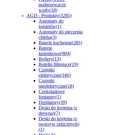
podgrzewacze
wody
(18)
AGD - Produkty
(3285)
Automaty do
jogurtów
(1)
Automaty do pieczenia
chleba
(3)
Baterie kuchenne
(285)
Baterie
łazienkowe
(904)
Bojlery
(13)
Butelki filtrujące
(19)
Czajniki
elektryczne
(346)
Czajniki
nieelektryczne
(18)
Czekoladowe
fontanny
(1)
Depilatory
(39)
Deski do krojenia (z
drewna)
(7)
Deski do krojenia (z
tworzyw sztucznych)
(1)
Deski do