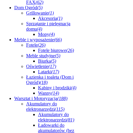
FAX
(62)
Dom Ogród
(5)
Grillowanie
(1)
Akcesoria
(1)
Sprzątanie i pielęgnacja
domu
(4)
Mopy
(4)
Meble i wyposażenie
(66)
Fotele
(26)
Fotele biurowe
(26)
Meble studyjne
(5)
Biurka
(5)
Oświetlenie
(17)
Latarki
(17)
Łazienka i toaleta (Dom i
Ogród)
(18)
Kabiny i brodziki
(4)
Wanny
(14)
Warsztat i Motoryzacja
(188)
Akumulatory do
elektronarzędzi
(115)
Akumulatory do
elektronarzędzi
(81)
Ładowarki do
akumulatorów (bez