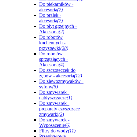
Do piekarników -
akcesoria
(7)
Do pralek -
akcesoria
(7)
Do płyt grzejnych -
Akcesoria
(2)
Do robotów
kuchennych -
przystawki
(28)
Do robotów
sprzątających -
Akcesoria
(4)
Do szczoteczek do
zębów - akcesoria
(12)
Do zlewozmywaków -
syfony
(5)
Do zmywarek -
nabłyszczacze
(1)
Do zmywarek -
preparaty czyszczące
zmywarki
(2)
Do zmywarek -
Wyposażenie
(6)
Filtry do wody
(11)
Przepływowe