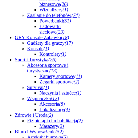
biznesowe
(26)
Wizualizery
(1)
Zasilanie do telefonów
(74)
Powerbanki
(51)
Ładowarki
sieciowe
(23)
GRY Konsole Zabawki
(18)
Gadżety dla graczy
(17)
Konsole
(1)
Kontrolery
(1)
Sport i Turystyka
(26)
Akcesoria sportowe i
turystyczne
(13)
Kamery sportowe
(11)
Zegarki sportowe
(2)
Survival
(1)
Naczynia i sztućce
(1)
Wspinaczka
(12)
Akcesoria
(8)
Lokalizatory
(4)
Zdrowie i Uroda
(2)
Fizjoterapia i rehabilitacja
(2)
Masażery
(2)
Biuro i Wyposażenie
(52)
Artykuły biurowe
(5)