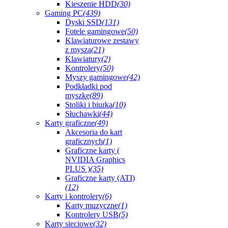
Kieszenie HDD
(30)
Gaming PC
(439)
Dyski SSD
(131)
Fotele gamingowe
(50)
Klawiaturowe zestawy
z myszą
(21)
Klawiatury
(2)
Kontrolery
(50)
Myszy gamingowe
(42)
Podkładki pod
myszkę
(89)
Stoliki i biurka
(10)
Słuchawki
(44)
Karty graficzne
(49)
Akcesoria do kart
graficznych
(1)
Graficzne karty (
NVIDIA Graphics
PLUS )
(35)
Graficzne karty (ATI)
(12)
Karty i kontrolery
(6)
Karty muzyczne
(1)
Kontrolery USB
(5)
Karty sieciowe
(32)