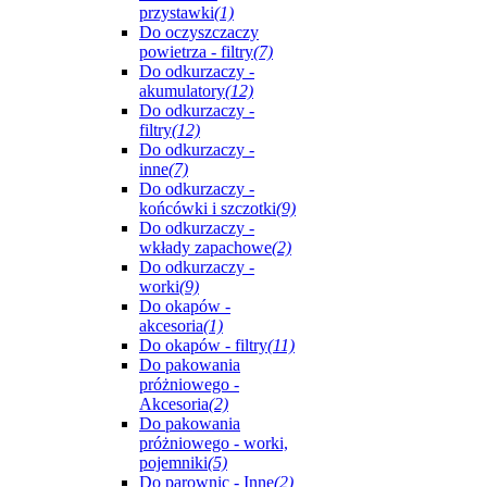
przystawki
(1)
Do oczyszczaczy
powietrza - filtry
(7)
Do odkurzaczy -
akumulatory
(12)
Do odkurzaczy -
filtry
(12)
Do odkurzaczy -
inne
(7)
Do odkurzaczy -
końcówki i szczotki
(9)
Do odkurzaczy -
wkłady zapachowe
(2)
Do odkurzaczy -
worki
(9)
Do okapów -
akcesoria
(1)
Do okapów - filtry
(11)
Do pakowania
próżniowego -
Akcesoria
(2)
Do pakowania
próżniowego - worki,
pojemniki
(5)
Do parownic - Inne
(2)