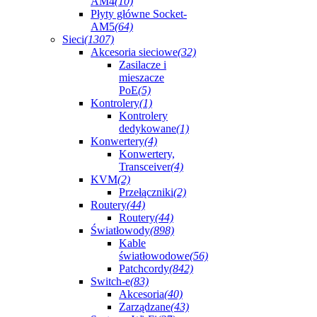
AM4
(10)
Płyty główne Socket-
AM5
(64)
Sieci
(1307)
Akcesoria sieciowe
(32)
Zasilacze i
mieszacze
PoE
(5)
Kontrolery
(1)
Kontrolery
dedykowane
(1)
Konwertery
(4)
Konwertery,
Transceiver
(4)
KVM
(2)
Przełączniki
(2)
Routery
(44)
Routery
(44)
Światłowody
(898)
Kable
światłowodowe
(56)
Patchcordy
(842)
Switch-e
(83)
Akcesoria
(40)
Zarządzane
(43)