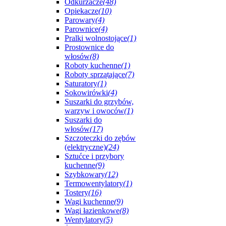
Odkurzacze
(48)
Opiekacze
(10)
Parowary
(4)
Parownice
(4)
Pralki wolnostojące
(1)
Prostownice do
włosów
(8)
Roboty kuchenne
(1)
Roboty sprzątające
(7)
Saturatory
(1)
Sokowirówki
(4)
Suszarki do grzybów,
warzyw i owoców
(1)
Suszarki do
włosów
(17)
Szczoteczki do zębów
(elektryczne)
(24)
Sztućce i przybory
kuchenne
(9)
Szybkowary
(12)
Termowentylatory
(1)
Tostery
(16)
Wagi kuchenne
(9)
Wagi łazienkowe
(8)
Wentylatory
(5)