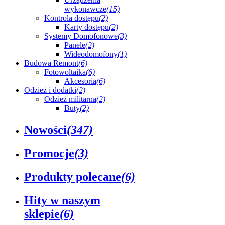
wykonawcze
(15)
Kontrola dostępu
(2)
Karty dostępu
(2)
Systemy Domofonowe
(3)
Panele
(2)
Wideodomofony
(1)
Budowa Remont
(6)
Fotowoltaika
(6)
Akcesoria
(6)
Odzież i dodatki
(2)
Odzież militarna
(2)
Buty
(2)
Nowości
(347)
Promocje
(3)
Produkty polecane
(6)
Hity w naszym
sklepie
(6)