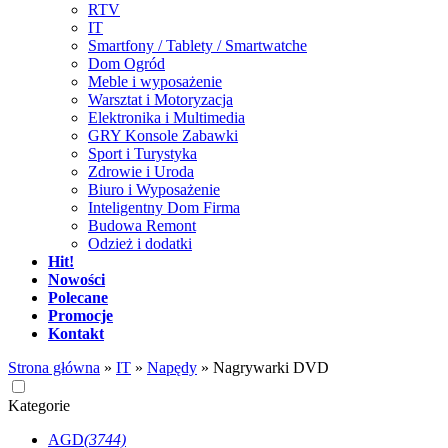
RTV
IT
Smartfony / Tablety / Smartwatche
Dom Ogród
Meble i wyposażenie
Warsztat i Motoryzacja
Elektronika i Multimedia
GRY Konsole Zabawki
Sport i Turystyka
Zdrowie i Uroda
Biuro i Wyposażenie
Inteligentny Dom Firma
Budowa Remont
Odzież i dodatki
Hit!
Nowości
Polecane
Promocje
Kontakt
Strona główna
»
IT
»
Napędy
»
Nagrywarki DVD
Kategorie
AGD
(3744)