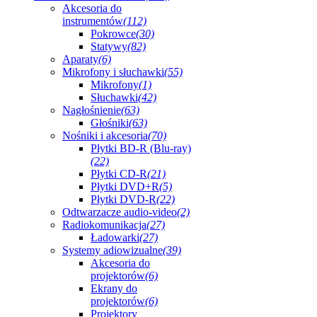
Akcesoria do
instrumentów
(112)
Pokrowce
(30)
Statywy
(82)
Aparaty
(6)
Mikrofony i słuchawki
(55)
Mikrofony
(1)
Słuchawki
(42)
Nagłośnienie
(63)
Głośniki
(63)
Nośniki i akcesoria
(70)
Płytki BD-R (Blu-ray)
(22)
Płytki CD-R
(21)
Płytki DVD+R
(5)
Płytki DVD-R
(22)
Odtwarzacze audio-video
(2)
Radiokomunikacja
(27)
Ładowarki
(27)
Systemy adiowizualne
(39)
Akcesoria do
projektorów
(6)
Ekrany do
projektorów
(6)
Projektory