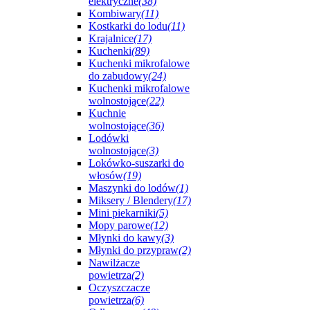
elektryczne
(38)
Kombiwary
(11)
Kostkarki do lodu
(11)
Krajalnice
(17)
Kuchenki
(89)
Kuchenki mikrofalowe
do zabudowy
(24)
Kuchenki mikrofalowe
wolnostojące
(22)
Kuchnie
wolnostojące
(36)
Lodówki
wolnostojące
(3)
Lokówko-suszarki do
włosów
(19)
Maszynki do lodów
(1)
Miksery / Blendery
(17)
Mini piekarniki
(5)
Mopy parowe
(12)
Młynki do kawy
(3)
Młynki do przypraw
(2)
Nawilżacze
powietrza
(2)
Oczyszczacze
powietrza
(6)