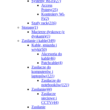
Systemy Wi-Fi
(27)
Access
Pointy
(25)
Kontrolery Wi-
Fi
(2)
Szafy rack
(216)
Storage
(1)
Macierze dyskowe (z
dyskami)
(1)
Zasilanie i kable
(349)
Kable, gniazda i
wtyki
(50)
Akcesoria do
kabli
(46)
Patchcable
(4)
Zasilacze do
komputerów i
laptopów
(121)
Zasilacze do
notebooków
(121)
Zasilanie
(44)
Zasilacze
sieciowe i
CCTV
(44)
Zasilanie