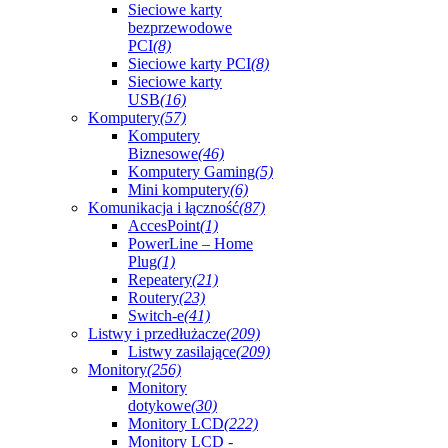
Sieciowe karty
bezprzewodowe
PCI
(8)
Sieciowe karty PCI
(8)
Sieciowe karty
USB
(16)
Komputery
(57)
Komputery
Biznesowe
(46)
Komputery Gaming
(5)
Mini komputery
(6)
Komunikacja i łączność
(87)
AccesPoint
(1)
PowerLine – Home
Plug
(1)
Repeatery
(21)
Routery
(23)
Switch-e
(41)
Listwy i przedłużacze
(209)
Listwy zasilające
(209)
Monitory
(256)
Monitory
dotykowe
(30)
Monitory LCD
(222)
Monitory LCD -