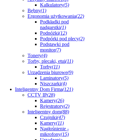
Kalkulatory
(5)
Bębny
(1)
Ergonomia użytkowania
(22)
Podkładki pod
nadgarstki
(1)
Podnóżki
(12)
Podpórki pod plecy
(2)
Podstawki pod
monitor
(7)
Tonery
(4)
Torby, plecaki, etui
(11)
Torby
(11)
Urządzenia biurowe
(9)
Laminatory
(5)
Niszczarki
(4)
Inteligentny Dom Firma
(121)
CCTV IP
(28)
Kamery
(26)
Rejestratory
(2)
Inteligentny dom
(88)
Czujniki
(47)
Kamery
(11)
Nagłośnienie -
mikrofony
(15)
Urządzenia