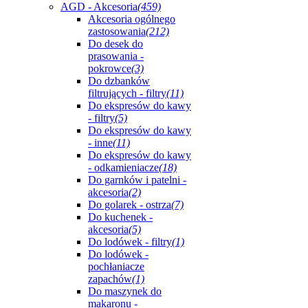
AGD - Akcesoria
(459)
Akcesoria ogólnego
zastosowania
(212)
Do desek do
prasowania -
pokrowce
(3)
Do dzbanków
filtrujących - filtry
(11)
Do ekspresów do kawy
- filtry
(5)
Do ekspresów do kawy
- inne
(11)
Do ekspresów do kawy
- odkamieniacze
(18)
Do garnków i patelni -
akcesoria
(2)
Do golarek - ostrza
(7)
Do kuchenek -
akcesoria
(5)
Do lodówek - filtry
(1)
Do lodówek -
pochłaniacze
zapachów
(1)
Do maszynek do
makaronu -