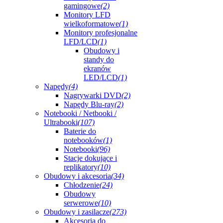
gamingowe
(2)
Monitory LFD
wielkoformatowe
(1)
Monitory profesjonalne
LFD/LCD
(1)
Obudowy i
standy do
ekranów
LED/LCD
(1)
Napędy
(4)
Nagrywarki DVD
(2)
Napędy Blu-ray
(2)
Notebooki / Netbooki /
Ultrabooki
(107)
Baterie do
notebooków
(1)
Notebooki
(96)
Stacje dokujące i
replikatory
(10)
Obudowy i akcesoria
(34)
Chłodzenie
(24)
Obudowy
serwerowe
(10)
Obudowy i zasilacze
(273)
Akcesoria do