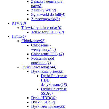
Żelazka i generatory
pary
(8)
Zestawy WC
(2)
Zgrzewarki do folii
(4)
Zlewozmywaki
(6)
RTV
(10)
Telewizory i akcesoria
(10)
Telewizory LCD
(10)
IT
(4534)
Chłodzenie
(92)
Chłodzenie -
wentylatory
(44)
Chłodzenie CPU
(47)
Podstawki pod
notebooki
(1)
Dyski i akcesoria
(144)
Dyski Enterprise
(32)
Dyski Enterprise
HDD
dedykowane
(18)
Dyski Enterprise
SSD
(6)
Dyski HDD
(40)
Dyski SSD
(17)
Dyski zewnętrzne
(25)