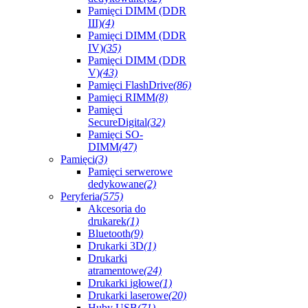
Pamięci DIMM (DDR
III)
(4)
Pamięci DIMM (DDR
IV)
(35)
Pamięci DIMM (DDR
V)
(43)
Pamięci FlashDrive
(86)
Pamięci RIMM
(8)
Pamięci
SecureDigital
(32)
Pamięci SO-
DIMM
(47)
Pamięci
(3)
Pamięci serwerowe
dedykowane
(2)
Peryferia
(575)
Akcesoria do
drukarek
(1)
Bluetooth
(9)
Drukarki 3D
(1)
Drukarki
atramentowe
(24)
Drukarki igłowe
(1)
Drukarki laserowe
(20)
Huby USB
(71)