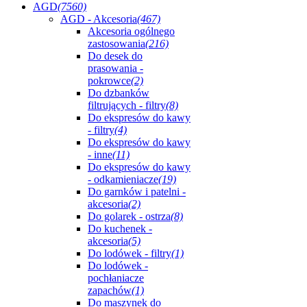
AGD
(7560)
AGD - Akcesoria
(467)
Akcesoria ogólnego
zastosowania
(216)
Do desek do
prasowania -
pokrowce
(2)
Do dzbanków
filtrujących - filtry
(8)
Do ekspresów do kawy
- filtry
(4)
Do ekspresów do kawy
- inne
(11)
Do ekspresów do kawy
- odkamieniacze
(19)
Do garnków i patelni -
akcesoria
(2)
Do golarek - ostrza
(8)
Do kuchenek -
akcesoria
(5)
Do lodówek - filtry
(1)
Do lodówek -
pochłaniacze
zapachów
(1)
Do maszynek do