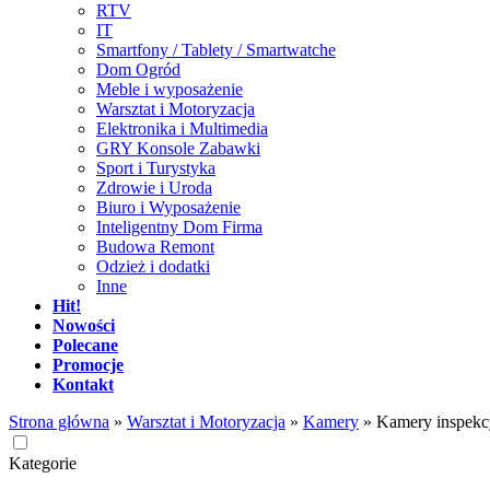
RTV
IT
Smartfony / Tablety / Smartwatche
Dom Ogród
Meble i wyposażenie
Warsztat i Motoryzacja
Elektronika i Multimedia
GRY Konsole Zabawki
Sport i Turystyka
Zdrowie i Uroda
Biuro i Wyposażenie
Inteligentny Dom Firma
Budowa Remont
Odzież i dodatki
Inne
Hit!
Nowości
Polecane
Promocje
Kontakt
Strona główna
»
Warsztat i Motoryzacja
»
Kamery
»
Kamery inspekc
Kategorie