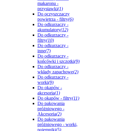
makaronu -
przystawki
(1)
Do oczyszczaczy
powietrza - filtry
(6)
Do odkurzaczy -
akumulatory
(12)
Do odkurzaczy -
filtry
(10)
Do odkurzaczy -
inne
(7)
Do odkurzaczy -
końcówki i szczotki
(9)
Do odkurzaczy -
wkłady zapachowe
(2)
Do odkurzaczy -
worki
(9)
Do okapów -
akcesoria
(1)
Do okapów - filtry
(11)
Do pakowania
próżniowego -
Akcesoria
(2)
Do pakowania
próżniowego - worki,
pojemniki
(5)