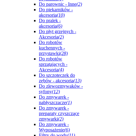
Do parownic - Inne
(2)
Do piekarników -
akcesoria
(10)
Do pralek -
akcesoria
(6)
Do płyt grzejnych -
Akcesoria
(2)
Do robotów
kuchennych -
przystawki
(28)
Do robotów
sprzątających -
Akcesoria
(4)
Do szczoteczek do
zębów - akcesoria
(13)
Do zlewozmywaków -
syfony
(12)
Do zmywarek -
nabłyszczacze
(1)
Do zmywarek -
preparaty czyszczące
zmywarki
(2)
Do zmywarek -
Wyposażenie
(6)
Filtry do wody
(11)