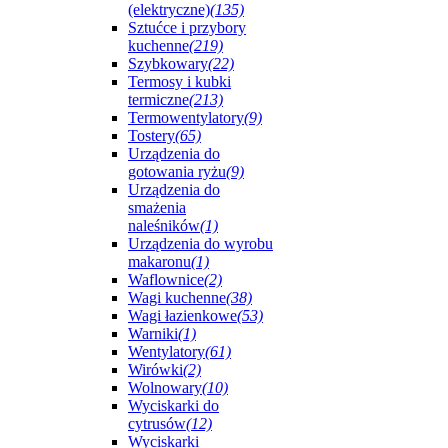
(elektryczne)
(135)
Sztućce i przybory
kuchenne
(219)
Szybkowary
(22)
Termosy i kubki
termiczne
(213)
Termowentylatory
(9)
Tostery
(65)
Urządzenia do
gotowania ryżu
(9)
Urządzenia do
smażenia
naleśników
(1)
Urządzenia do wyrobu
makaronu
(1)
Waflownice
(2)
Wagi kuchenne
(38)
Wagi łazienkowe
(53)
Warniki
(1)
Wentylatory
(61)
Wirówki
(2)
Wolnowary
(10)
Wyciskarki do
cytrusów
(12)
Wyciskarki