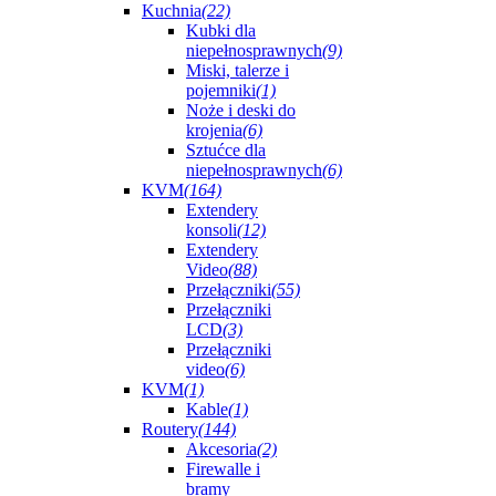
Kuchnia
(22)
Kubki dla
niepełnosprawnych
(9)
Miski, talerze i
pojemniki
(1)
Noże i deski do
krojenia
(6)
Sztućce dla
niepełnosprawnych
(6)
KVM
(164)
Extendery
konsoli
(12)
Extendery
Video
(88)
Przełączniki
(55)
Przełączniki
LCD
(3)
Przełączniki
video
(6)
KVM
(1)
Kable
(1)
Routery
(144)
Akcesoria
(2)
Firewalle i
bramy