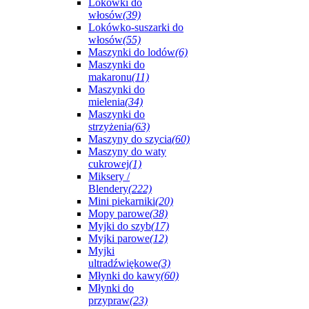
Lokówki do
włosów
(39)
Lokówko-suszarki do
włosów
(55)
Maszynki do lodów
(6)
Maszynki do
makaronu
(11)
Maszynki do
mielenia
(34)
Maszynki do
strzyżenia
(63)
Maszyny do szycia
(60)
Maszyny do waty
cukrowej
(1)
Miksery /
Blendery
(222)
Mini piekarniki
(20)
Mopy parowe
(38)
Myjki do szyb
(17)
Myjki parowe
(12)
Myjki
ultradźwiękowe
(3)
Młynki do kawy
(60)
Młynki do
przypraw
(23)