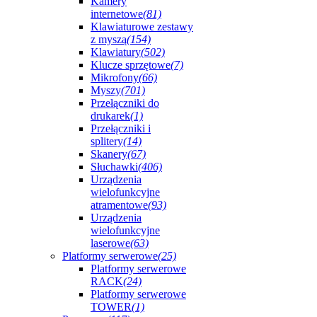
Kamery
internetowe
(81)
Klawiaturowe zestawy
z myszą
(154)
Klawiatury
(502)
Klucze sprzętowe
(7)
Mikrofony
(66)
Myszy
(701)
Przełączniki do
drukarek
(1)
Przełączniki i
splitery
(14)
Skanery
(67)
Słuchawki
(406)
Urządzenia
wielofunkcyjne
atramentowe
(93)
Urządzenia
wielofunkcyjne
laserowe
(63)
Platformy serwerowe
(25)
Platformy serwerowe
RACK
(24)
Platformy serwerowe
TOWER
(1)