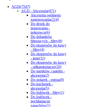
AGD
(7547)
AGD - Akcesoria
(471)
Akcesoria ogólnego
zastosowania
(214)
Do desek do
prasowania -
pokrowce
(6)
Do dzbanków
filtrujących - filtry
(8)
Do ekspresów do kawy
- filtry
(4)
Do ekspresów do kawy
- inne
(11)
Do ekspresów do kawy
- odkamieniacze
(20)
Do garnków i patelni -
akcesoria
(2)
Do golarek - ostrza
(8)
Do kuchenek -
akcesoria
(5)
Do lodówek - filtry
(1)
Do lodówek -
pochłaniacze
zapachów
(1)