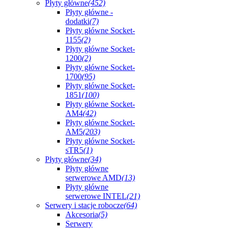
Płyty główne
(452)
Płyty główne -
dodatki
(7)
Płyty główne Socket-
1155
(2)
Płyty główne Socket-
1200
(2)
Płyty główne Socket-
1700
(95)
Płyty główne Socket-
1851
(100)
Płyty główne Socket-
AM4
(42)
Płyty główne Socket-
AM5
(203)
Płyty główne Socket-
sTR5
(1)
Płyty główne
(34)
Płyty główne
serwerowe AMD
(13)
Płyty główne
serwerowe INTEL
(21)
Serwery i stacje robocze
(64)
Akcesoria
(5)
Serwery