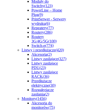
Moduły do
Switchy
(123)
PowerLine – Home
Plug
(9)
PrintSerwer - Serwery
wydruku
(6)
Repeatery
(77)
Routery
(286)
Routery
3G/4G/5G
(100)
Switch-e
(774)
Listwy i przedłużacze
(420)
Akcesoria
(2)
Listwy zasilające
(327)
Listwy zasilające
PDU
(23)
Listwy zasilające
RACK
(36)
Przedłużacze
elektryczne
(30)
Rozgałęziacze
zasilania
(2)
Monitory
(1456)
Akcesoria do
monitorów
(75)