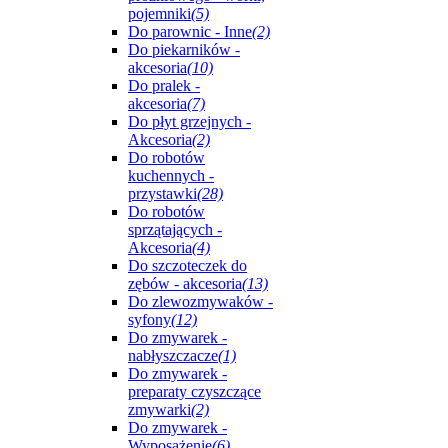
pojemniki
(5)
Do parownic - Inne
(2)
Do piekarników -
akcesoria
(10)
Do pralek -
akcesoria
(7)
Do płyt grzejnych -
Akcesoria
(2)
Do robotów
kuchennych -
przystawki
(28)
Do robotów
sprzątających -
Akcesoria
(4)
Do szczoteczek do
zębów - akcesoria
(13)
Do zlewozmywaków -
syfony
(12)
Do zmywarek -
nabłyszczacze
(1)
Do zmywarek -
preparaty czyszczące
zmywarki
(2)
Do zmywarek -
Wyposażenie
(6)