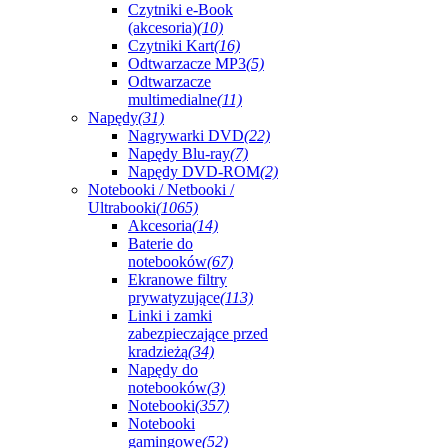
Czytniki e-Book
(akcesoria)
(10)
Czytniki Kart
(16)
Odtwarzacze MP3
(5)
Odtwarzacze
multimedialne
(11)
Napędy
(31)
Nagrywarki DVD
(22)
Napędy Blu-ray
(7)
Napędy DVD-ROM
(2)
Notebooki / Netbooki /
Ultrabooki
(1065)
Akcesoria
(14)
Baterie do
notebooków
(67)
Ekranowe filtry
prywatyzujące
(113)
Linki i zamki
zabezpieczające przed
kradzieżą
(34)
Napędy do
notebooków
(3)
Notebooki
(357)
Notebooki
gamingowe
(52)