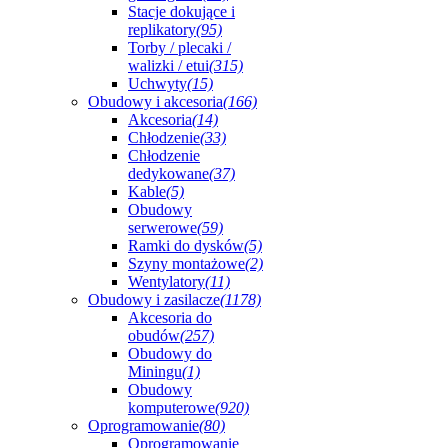
Stacje dokujące i
replikatory
(95)
Torby / plecaki /
walizki / etui
(315)
Uchwyty
(15)
Obudowy i akcesoria
(166)
Akcesoria
(14)
Chłodzenie
(33)
Chłodzenie
dedykowane
(37)
Kable
(5)
Obudowy
serwerowe
(59)
Ramki do dysków
(5)
Szyny montażowe
(2)
Wentylatory
(11)
Obudowy i zasilacze
(1178)
Akcesoria do
obudów
(257)
Obudowy do
Miningu
(1)
Obudowy
komputerowe
(920)
Oprogramowanie
(80)
Oprogramowanie