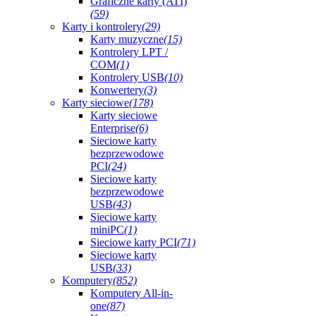
Graficzne karty (ATI)
(59)
Karty i kontrolery
(29)
Karty muzyczne
(15)
Kontrolery LPT /
COM
(1)
Kontrolery USB
(10)
Konwertery
(3)
Karty sieciowe
(178)
Karty sieciowe
Enterprise
(6)
Sieciowe karty
bezprzewodowe
PCI
(24)
Sieciowe karty
bezprzewodowe
USB
(43)
Sieciowe karty
miniPC
(1)
Sieciowe karty PCI
(71)
Sieciowe karty
USB
(33)
Komputery
(852)
Komputery All-in-
one
(87)