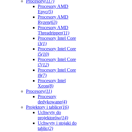
Procesory
(117)
Procesory AMD
Epyc
(5)
Procesory AMD
Ryzen
(63)
Procesory AMD
Threadripper
(11)
Procesory Intel Core
i3
(1)
Procesory Intel Core
i5
(10)
Procesory Intel Core
i7
(12)
Procesory Intel Core
i9
(7)
Procesory Intel
Xeon
(8)
Procesory
(11)
Procesory
dedykowane
(4)
Projektory i tablice
(16)
Uchwyty do
projektorów
(14)
Uchwyty i stojaki do
tablic
(2)