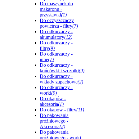
Do maszynek do
makaronu -
przystawki
(1)
Do oczyszczaczy
powietrza - filtry
(7)
Do odkurzaczy -
akumulatory
(12)
Do odkurzaczy -
filtry
(9)
Do odkurzaczy -
inne
(7)
Do odkurzaczy -
końcówki i szczotki
(9)
Do odkurzaczy -
wkłady zapachowe
(2)
Do odkurzaczy -
worki
(9)
Do okapów -
akcesoria
(1)
Do okapów - filtry
(11)
Do pakowania
próżniowego -
Akcesoria
(2)
Do pakowania
próżniowego - worki,