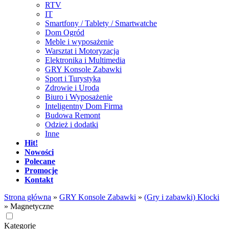
RTV
IT
Smartfony / Tablety / Smartwatche
Dom Ogród
Meble i wyposażenie
Warsztat i Motoryzacja
Elektronika i Multimedia
GRY Konsole Zabawki
Sport i Turystyka
Zdrowie i Uroda
Biuro i Wyposażenie
Inteligentny Dom Firma
Budowa Remont
Odzież i dodatki
Inne
Hit!
Nowości
Polecane
Promocje
Kontakt
Strona główna
»
GRY Konsole Zabawki
»
(Gry i zabawki) Klocki
»
Magnetyczne
Kategorie