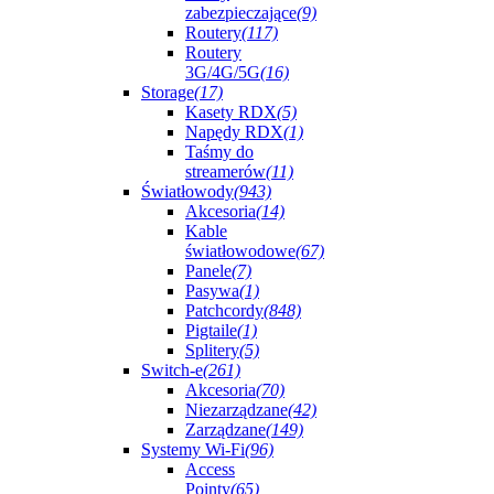
zabezpieczające
(9)
Routery
(117)
Routery
3G/4G/5G
(16)
Storage
(17)
Kasety RDX
(5)
Napędy RDX
(1)
Taśmy do
streamerów
(11)
Światłowody
(943)
Akcesoria
(14)
Kable
światłowodowe
(67)
Panele
(7)
Pasywa
(1)
Patchcordy
(848)
Pigtaile
(1)
Splitery
(5)
Switch-e
(261)
Akcesoria
(70)
Niezarządzane
(42)
Zarządzane
(149)
Systemy Wi-Fi
(96)
Access
Pointy
(65)