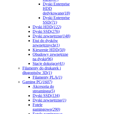
Dyski Enterprise
HDD
dedykowane
(18)
Dyski Enterprise
SSD
(71)
Dyski HDD
(122)
Dyski SSD
(276)
Dyski zewnętrzne
(148)
Etui do dysków
zewnętrznych
(1)
Kieszenie HDD
(50)
Obudowy zewnętrzne
na dyski
(96)
Stacje dokujące
(41)
Filamenty do drukarek i
długopisów 3D
(1)
Filamenty PLA
(1)
Gaming PC
(1607)
Akcesoria do
streamingu
(5)
Dyski SSD
(134)
Dyski zewnętrzne
(1)
Fotele
gamingowe
(290)
Fotele gamingowe -