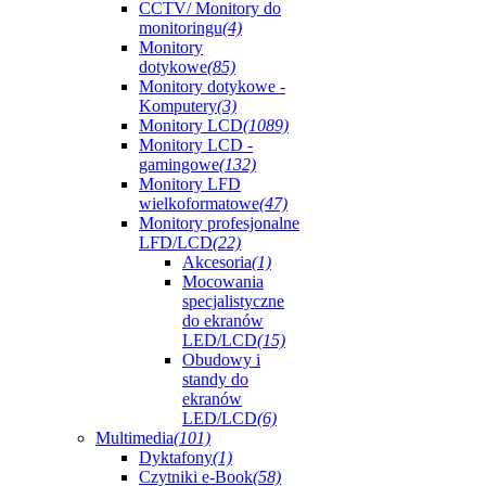
CCTV/ Monitory do
monitoringu
(4)
Monitory
dotykowe
(85)
Monitory dotykowe -
Komputery
(3)
Monitory LCD
(1089)
Monitory LCD -
gamingowe
(132)
Monitory LFD
wielkoformatowe
(47)
Monitory profesjonalne
LFD/LCD
(22)
Akcesoria
(1)
Mocowania
specjalistyczne
do ekranów
LED/LCD
(15)
Obudowy i
standy do
ekranów
LED/LCD
(6)
Multimedia
(101)
Dyktafony
(1)
Czytniki e-Book
(58)