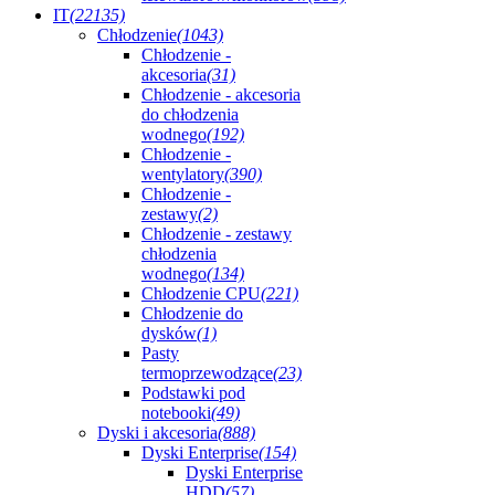
IT
(22135)
Chłodzenie
(1043)
Chłodzenie -
akcesoria
(31)
Chłodzenie - akcesoria
do chłodzenia
wodnego
(192)
Chłodzenie -
wentylatory
(390)
Chłodzenie -
zestawy
(2)
Chłodzenie - zestawy
chłodzenia
wodnego
(134)
Chłodzenie CPU
(221)
Chłodzenie do
dysków
(1)
Pasty
termoprzewodzące
(23)
Podstawki pod
notebooki
(49)
Dyski i akcesoria
(888)
Dyski Enterprise
(154)
Dyski Enterprise
HDD
(57)