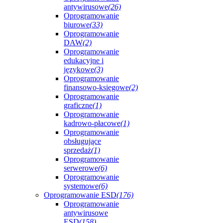
antywirusowe
(26)
Oprogramowanie
biurowe
(33)
Oprogramowanie
DAW
(2)
Oprogramowanie
edukacyjne i
językowe
(3)
Oprogramowanie
finansowo-księgowe
(2)
Oprogramowanie
graficzne
(1)
Oprogramowanie
kadrowo-płacowe
(1)
Oprogramowanie
obsługujące
sprzedaż
(1)
Oprogramowanie
serwerowe
(6)
Oprogramowanie
systemowe
(6)
Oprogramowanie ESD
(176)
Oprogramowanie
antywirusowe
ESD
(158)