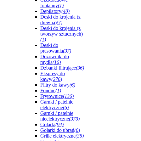
fontanny
(1)
Depilatory
(40)
Deski do krojenia (z
drewna)
(7)
Deski do krojenia (z
tworzyw sztucznych)
(1)
Deski do
prasowania
(37)
Dozowniki do
mydła
(16)
Dzbanki filtrujące
(36)
Ekspresy do
kawy
(276)
Filtry do kawy
(6)
Fondue
(1)
Frytownice
(136)
Garnki / patelnie
elektryczne
(6)
Garnki / patelnie
nieelektryczne
(370)
Golarki
(94)
Golarki do ubrań
(6)
Grille elektryczne
(35)