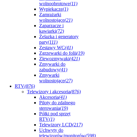
wolnoobrotowe
(11)
Wypiekacze
(1)
Zamrażarki
wolnostojące
(21)
Zaparzacze i
kawiarki
(72)
Żelazka i generatory
pary
(111)
Zestawy WC
(41)
Zgrzewarki do folii
(19)
Zlewozmywaki
(421)
Zmywarki do
zabudowy
(41)
Zmywarki
wolnostojące
(27)
RTV
(876)
Telewizory i akcesoria
(876)
Akcesoria
(41)
Piloty do zdalnego
sterowania
(19)
Półki pod sprzęt
RTV
(1)
Telewizory LCD
(217)
Uchwyty do
telewizorów/monitorów
(598)