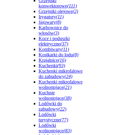
Grzejniki
konwektorowe
(111)
Grzejniki olejowe
(2)
Irygatory
(11)
Jajowary
(8)
Karbownice do
włosów
(3)
Koce i poduszki
elektryczne
(37)
Kombiwary
(11)
Kostkarki do lodu
(8)
Krajalnice
(16)
Kuchenki
(93)
Kuchenki mikrofalowe
do zabudowy
(24)
Kuchenki mikrofalowe
wolnostojące
(21)
Kuchnie
wolnostojące
(38)
Lodówki do
zabudowy
(22)
Lodówki
turystyczne
(77)
Lodówki
wolnostojące
(83)