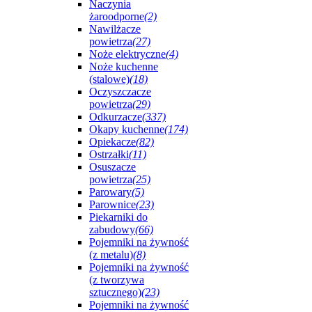
Naczynia
żaroodporne
(2)
Nawilżacze
powietrza
(27)
Noże elektryczne
(4)
Noże kuchenne
(stalowe)
(18)
Oczyszczacze
powietrza
(29)
Odkurzacze
(337)
Okapy kuchenne
(174)
Opiekacze
(82)
Ostrzałki
(11)
Osuszacze
powietrza
(25)
Parowary
(5)
Parownice
(23)
Piekarniki do
zabudowy
(66)
Pojemniki na żywność
(z metalu)
(8)
Pojemniki na żywność
(z tworzywa
sztucznego)
(23)
Pojemniki na żywność