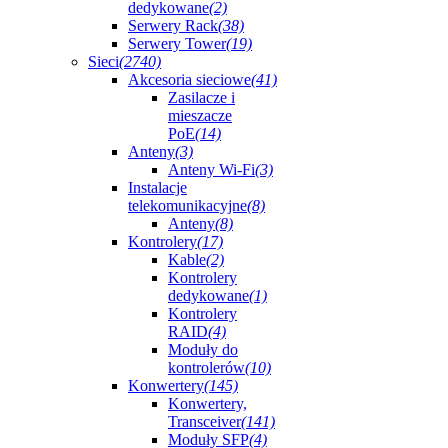
dedykowane
(2)
Serwery Rack
(38)
Serwery Tower
(19)
Sieci
(2740)
Akcesoria sieciowe
(41)
Zasilacze i
mieszacze
PoE
(14)
Anteny
(3)
Anteny Wi-Fi
(3)
Instalacje
telekomunikacyjne
(8)
Anteny
(8)
Kontrolery
(17)
Kable
(2)
Kontrolery
dedykowane
(1)
Kontrolery
RAID
(4)
Moduły do
kontrolerów
(10)
Konwertery
(145)
Konwertery,
Transceiver
(141)
Moduły SFP
(4)