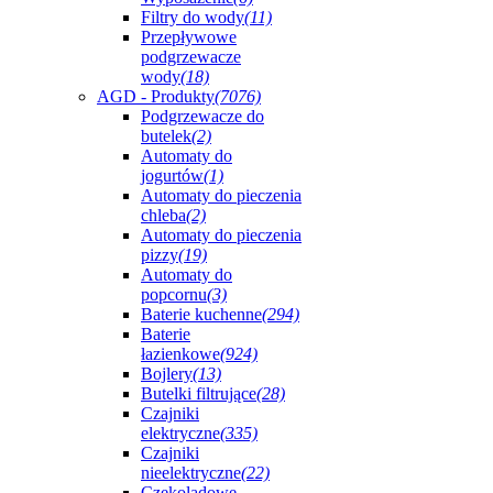
Filtry do wody
(11)
Przepływowe
podgrzewacze
wody
(18)
AGD - Produkty
(7076)
Podgrzewacze do
butelek
(2)
Automaty do
jogurtów
(1)
Automaty do pieczenia
chleba
(2)
Automaty do pieczenia
pizzy
(19)
Automaty do
popcornu
(3)
Baterie kuchenne
(294)
Baterie
łazienkowe
(924)
Bojlery
(13)
Butelki filtrujące
(28)
Czajniki
elektryczne
(335)
Czajniki
nieelektryczne
(22)
Czekoladowe