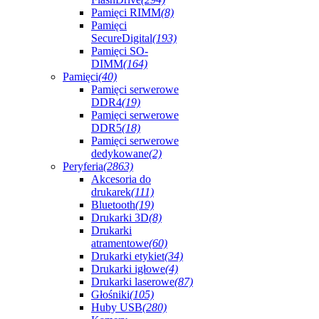
Pamięci RIMM
(8)
Pamięci
SecureDigital
(193)
Pamięci SO-
DIMM
(164)
Pamięci
(40)
Pamięci serwerowe
DDR4
(19)
Pamięci serwerowe
DDR5
(18)
Pamięci serwerowe
dedykowane
(2)
Peryferia
(2863)
Akcesoria do
drukarek
(111)
Bluetooth
(19)
Drukarki 3D
(8)
Drukarki
atramentowe
(60)
Drukarki etykiet
(34)
Drukarki igłowe
(4)
Drukarki laserowe
(87)
Głośniki
(105)
Huby USB
(280)