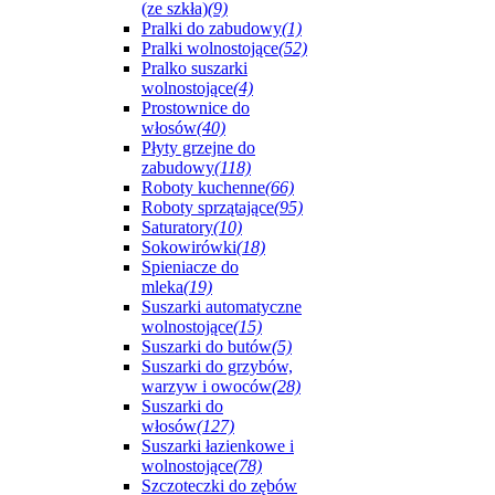
(ze szkła)
(9)
Pralki do zabudowy
(1)
Pralki wolnostojące
(52)
Pralko suszarki
wolnostojące
(4)
Prostownice do
włosów
(40)
Płyty grzejne do
zabudowy
(118)
Roboty kuchenne
(66)
Roboty sprzątające
(95)
Saturatory
(10)
Sokowirówki
(18)
Spieniacze do
mleka
(19)
Suszarki automatyczne
wolnostojące
(15)
Suszarki do butów
(5)
Suszarki do grzybów,
warzyw i owoców
(28)
Suszarki do
włosów
(127)
Suszarki łazienkowe i
wolnostojące
(78)
Szczoteczki do zębów