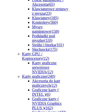
Akcesoria
(65)
Klawiaturowe zestawy
z myszą
(23)
Klawiatury
(185)
Kontrolery
(360)
Myszy
gamingowe
(158)
Podkładki pod
myszkę
(110)
Stoliki i biurka
(101)
Słuchawki
(175)
Karty GPU /
Koprocesory
(12)
Karty graficzne
serwerowe
NVIDIA
(12)
Karty graficzne
(240)
Akcesoria do kart
graficznych
(12)
Graficzne karty (
INTEL )
(6)
Graficzne karty (
NVIDIA Graphics
PLUS )
(162)