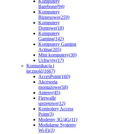
Komputery
Barebone
(94)
Komputery
Biznesowe
(259)
Komputery
Domowe
(18)
Komputery
Gaming
(142)
Komputery Gaming
Actina
(205)
Mini komputery
(30)
Uchwyty
(17)
Komunikacja i
łączność
(1667)
AccesPoint
(160)
Akcesoria
montażowe
(58)
Anteny
(45)
Firewalle
sprzętowe
(12)
Kontrolery Access
Point
(3)
Modemy 3G/4G
(11)
Modularne Systemy
Wi-Fi
(3)