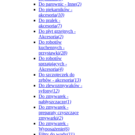
Do parownic - Inne
(2)
Do piekarników -
akcesoria
(10)
Do pralek -
akcesoria
(7)
Do płyt grzejnych -
Akcesoria
(2)
Do robotów
kuchennych -
przystawki
(28)
Do robotów
sprzątających -
Akcesoria
(4)
Do szczoteczek do
zębów - akcesoria
(13)
Do zlewozmywaków -
syfony
(12)
Do zmywarek -
nabłyszczacze
(1)
Do zmywarek -
preparaty czyszczące
zmywarki
(2)
Do zmywarek -
Wyposażenie
(6)
Filtry do wody
(11)