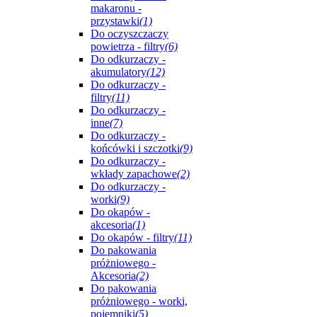
makaronu -
przystawki
(1)
Do oczyszczaczy
powietrza - filtry
(6)
Do odkurzaczy -
akumulatory
(12)
Do odkurzaczy -
filtry
(11)
Do odkurzaczy -
inne
(7)
Do odkurzaczy -
końcówki i szczotki
(9)
Do odkurzaczy -
wkłady zapachowe
(2)
Do odkurzaczy -
worki
(9)
Do okapów -
akcesoria
(1)
Do okapów - filtry
(11)
Do pakowania
próżniowego -
Akcesoria
(2)
Do pakowania
próżniowego - worki,
pojemniki
(5)