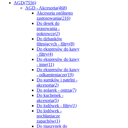
AGD
(7556)
AGD - Akcesoria
(468)
Akcesoria ogólnego
zastosowania
(216)
Do desek do
prasowania -
pokrowce
(2)
Do dzbanków
filtrujących - filtry
(8)
Do ekspresów do kawy
- filtry
(4)
Do ekspresów do kawy
- inne
(11)
Do ekspresów do kawy
- odkamieniacze
(19)
Do garnków i patelni -
akcesoria
(2)
Do golarek - ostrza
(7)
Do kuchenek -
akcesoria
(5)
Do lodówek - filtry
(1)
Do lodówek -
pochłaniacze
zapachów
(1)
Do maszynek do