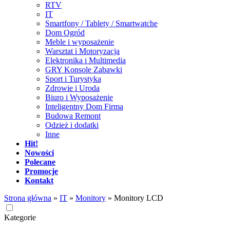
RTV
IT
Smartfony / Tablety / Smartwatche
Dom Ogród
Meble i wyposażenie
Warsztat i Motoryzacja
Elektronika i Multimedia
GRY Konsole Zabawki
Sport i Turystyka
Zdrowie i Uroda
Biuro i Wyposażenie
Inteligentny Dom Firma
Budowa Remont
Odzież i dodatki
Inne
Hit!
Nowości
Polecane
Promocje
Kontakt
Strona główna
»
IT
»
Monitory
»
Monitory LCD
Kategorie