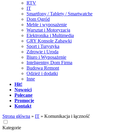
RTV
IT
Smartfony / Tablety / Smartwatche
Dom Ogród
Meble i wyposażenie
Warsztat i Motoryzacja
Elektronika i Multimedia
GRY Konsole Zabawki
Sport i Turystyka
Zdrowie i Uroda
Biuro i Wyposażenie
Inteligentny Dom Firma
Budowa Remont
Odzież i dodatki
Inne
Hit!
Nowości
Polecane
Promocje
Kontakt
Strona główna
»
IT
»
Komunikacja i łączność
Kategorie