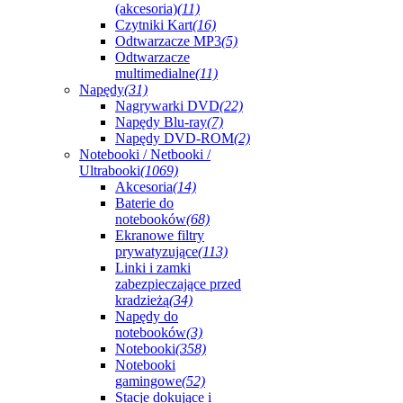
(akcesoria)
(11)
Czytniki Kart
(16)
Odtwarzacze MP3
(5)
Odtwarzacze
multimedialne
(11)
Napędy
(31)
Nagrywarki DVD
(22)
Napędy Blu-ray
(7)
Napędy DVD-ROM
(2)
Notebooki / Netbooki /
Ultrabooki
(1069)
Akcesoria
(14)
Baterie do
notebooków
(68)
Ekranowe filtry
prywatyzujące
(113)
Linki i zamki
zabezpieczające przed
kradzieżą
(34)
Napędy do
notebooków
(3)
Notebooki
(358)
Notebooki
gamingowe
(52)
Stacje dokujące i