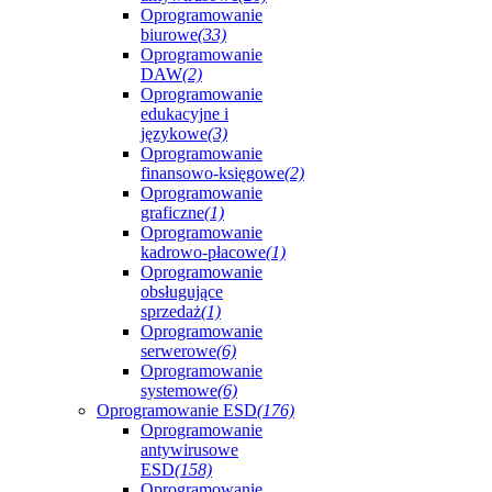
Oprogramowanie
biurowe
(33)
Oprogramowanie
DAW
(2)
Oprogramowanie
edukacyjne i
językowe
(3)
Oprogramowanie
finansowo-księgowe
(2)
Oprogramowanie
graficzne
(1)
Oprogramowanie
kadrowo-płacowe
(1)
Oprogramowanie
obsługujące
sprzedaż
(1)
Oprogramowanie
serwerowe
(6)
Oprogramowanie
systemowe
(6)
Oprogramowanie ESD
(176)
Oprogramowanie
antywirusowe
ESD
(158)
Oprogramowanie