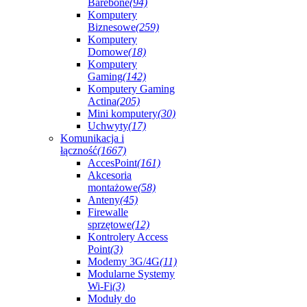
Barebone
(94)
Komputery
Biznesowe
(259)
Komputery
Domowe
(18)
Komputery
Gaming
(142)
Komputery Gaming
Actina
(205)
Mini komputery
(30)
Uchwyty
(17)
Komunikacja i
łączność
(1667)
AccesPoint
(161)
Akcesoria
montażowe
(58)
Anteny
(45)
Firewalle
sprzętowe
(12)
Kontrolery Access
Point
(3)
Modemy 3G/4G
(11)
Modularne Systemy
Wi-Fi
(3)
Moduły do