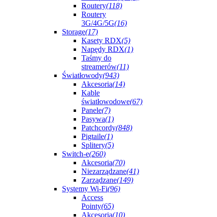
Routery
(118)
Routery
3G/4G/5G
(16)
Storage
(17)
Kasety RDX
(5)
Napędy RDX
(1)
Taśmy do
streamerów
(11)
Światłowody
(943)
Akcesoria
(14)
Kable
światłowodowe
(67)
Panele
(7)
Pasywa
(1)
Patchcordy
(848)
Pigtaile
(1)
Splitery
(5)
Switch-e
(260)
Akcesoria
(70)
Niezarządzane
(41)
Zarządzane
(149)
Systemy Wi-Fi
(96)
Access
Pointy
(65)
Akcesoria
(10)