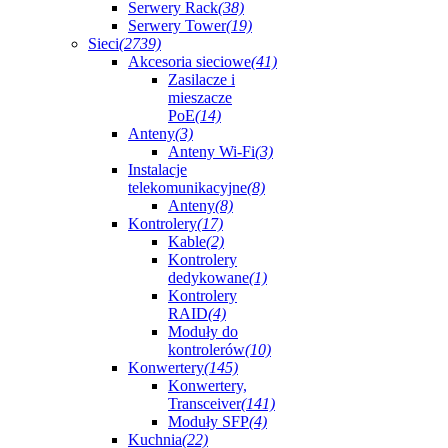
Serwery Rack
(38)
Serwery Tower
(19)
Sieci
(2739)
Akcesoria sieciowe
(41)
Zasilacze i
mieszacze
PoE
(14)
Anteny
(3)
Anteny Wi-Fi
(3)
Instalacje
telekomunikacyjne
(8)
Anteny
(8)
Kontrolery
(17)
Kable
(2)
Kontrolery
dedykowane
(1)
Kontrolery
RAID
(4)
Moduły do
kontrolerów
(10)
Konwertery
(145)
Konwertery,
Transceiver
(141)
Moduły SFP
(4)
Kuchnia
(22)