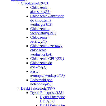
Chłodzenie
(1045)
Chłodzenie -
akcesoria
(31)
Chłodzenie - akcesoria
do chłodzenia
wodnego
(193)
Chłodzenie -
wentylatory
(391)
Chłodzenie -
zestawy
(2)
Chłodzenie - zestawy
chłodzenia
wodnego
(134)
Chłodzenie CPU
(221)
Chłodzenie do
dysków
(1)
Pasty
termoprzewodzące
(23)
Podstawki pod
notebooki
(49)
Dyski i akcesoria
(887)
Dyski Enterprise
(153)
Dyski Enterprise
HDD
(57)
Dyski Enterprise