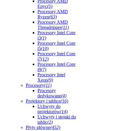
Procesory AMD
Epyc
(5)
Procesory AMD
Ryzen
(63)
Procesory AMD
Threadripper
(11)
Procesory Intel Core
i3
(1)
Procesory Intel Core
i5
(10)
Procesory Intel Core
i7
(12)
Procesory Intel Core
i9
(7)
Procesory Intel
Xeon
(9)
Procesory
(11)
Procesory
dedykowane
(4)
Projektory i tablice
(16)
Uchwyty do
projektorów
(14)
Uchwyty i stojaki do
tablic
(2)
Płyty główne
(452)