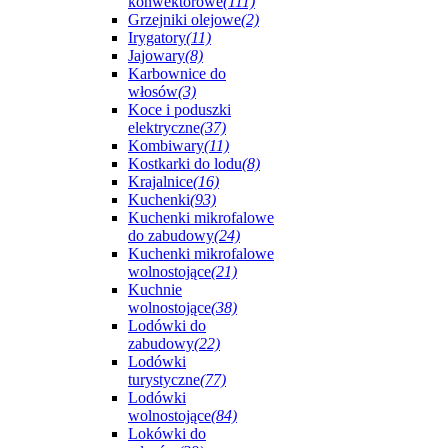
konwektorowe
(111)
Grzejniki olejowe
(2)
Irygatory
(11)
Jajowary
(8)
Karbownice do
włosów
(3)
Koce i poduszki
elektryczne
(37)
Kombiwary
(11)
Kostkarki do lodu
(8)
Krajalnice
(16)
Kuchenki
(93)
Kuchenki mikrofalowe
do zabudowy
(24)
Kuchenki mikrofalowe
wolnostojące
(21)
Kuchnie
wolnostojące
(38)
Lodówki do
zabudowy
(22)
Lodówki
turystyczne
(77)
Lodówki
wolnostojące
(84)
Lokówki do