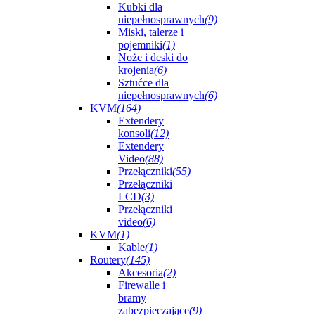
Kubki dla
niepełnosprawnych
(9)
Miski, talerze i
pojemniki
(1)
Noże i deski do
krojenia
(6)
Sztućce dla
niepełnosprawnych
(6)
KVM
(164)
Extendery
konsoli
(12)
Extendery
Video
(88)
Przełączniki
(55)
Przełączniki
LCD
(3)
Przełączniki
video
(6)
KVM
(1)
Kable
(1)
Routery
(145)
Akcesoria
(2)
Firewalle i
bramy
zabezpieczające
(9)