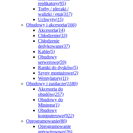
replikatory
(95)
Torby / plecaki /
walizki / etui
(317)
Uchwyty
(15)
Obudowy i akcesoria
(166)
Akcesoria
(14)
Chłodzenie
(33)
Chłodzenie
dedykowane
(37)
Kable
(5)
Obudowy
serwerowe
(59)
Ramki do dysków
(5)
Szyny montażowe
(2)
Wentylatory
(11)
Obudowy i zasilacze
(1180)
Akcesoria do
obudów
(257)
Obudowy do
Miningu
(1)
Obudowy
komputerowe
(922)
Oprogramowanie
(80)
Oprogramowanie
antywirusowe
(26)