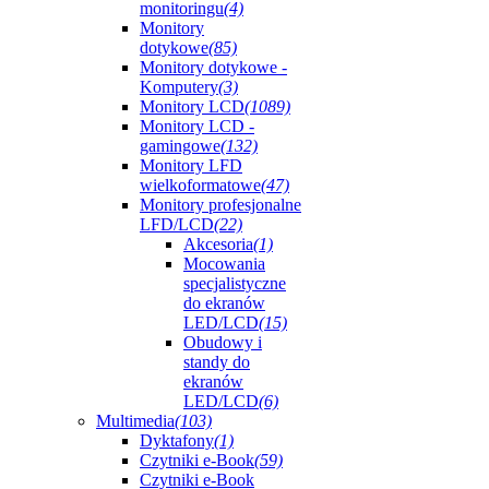
monitoringu
(4)
Monitory
dotykowe
(85)
Monitory dotykowe -
Komputery
(3)
Monitory LCD
(1089)
Monitory LCD -
gamingowe
(132)
Monitory LFD
wielkoformatowe
(47)
Monitory profesjonalne
LFD/LCD
(22)
Akcesoria
(1)
Mocowania
specjalistyczne
do ekranów
LED/LCD
(15)
Obudowy i
standy do
ekranów
LED/LCD
(6)
Multimedia
(103)
Dyktafony
(1)
Czytniki e-Book
(59)
Czytniki e-Book