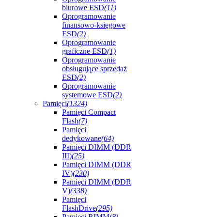
biurowe ESD
(11)
Oprogramowanie
finansowo-księgowe
ESD
(2)
Oprogramowanie
graficzne ESD
(1)
Oprogramowanie
obsługujące sprzedaż
ESD
(2)
Oprogramowanie
systemowe ESD
(2)
Pamięci
(1324)
Pamięci Compact
Flash
(7)
Pamięci
dedykowane
(64)
Pamięci DIMM (DDR
III)
(25)
Pamięci DIMM (DDR
IV)
(230)
Pamięci DIMM (DDR
V)
(338)
Pamięci
FlashDrive
(295)
Pamięci RIMM
(8)