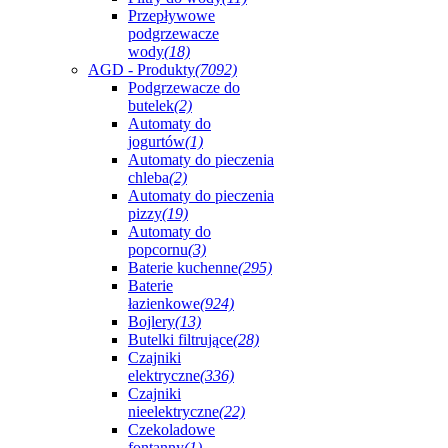
Przepływowe
podgrzewacze
wody
(18)
AGD - Produkty
(7092)
Podgrzewacze do
butelek
(2)
Automaty do
jogurtów
(1)
Automaty do pieczenia
chleba
(2)
Automaty do pieczenia
pizzy
(19)
Automaty do
popcornu
(3)
Baterie kuchenne
(295)
Baterie
łazienkowe
(924)
Bojlery
(13)
Butelki filtrujące
(28)
Czajniki
elektryczne
(336)
Czajniki
nieelektryczne
(22)
Czekoladowe
fontanny
(1)