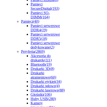
Pamięci
SecureDigital
(193)
Pamięci SO-
DIMM
(164)
Pamięci
(40)
Pamięci serwerowe
DDR4
(19)
Pamięci serwerowe
DDR5
(18)
Pamięci serwerowe
dedykowane
(2)
Peryferia
(2869)
Akcesoria do
drukarek
(111)
Bluetooth
(19)
Drukarki 3D
(8)
Drukarki
atramentowe
(60)
Drukarki etykiet
(34)
Drukarki igłowe
(4)
Drukarki laserowe
(88)
Głośniki
(106)
Huby USB
(280)
Kamery