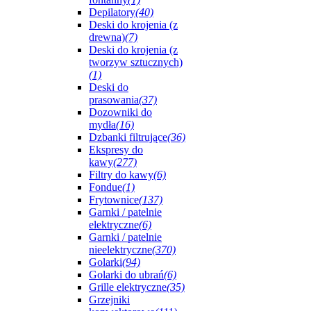
Depilatory
(40)
Deski do krojenia (z
drewna)
(7)
Deski do krojenia (z
tworzyw sztucznych)
(1)
Deski do
prasowania
(37)
Dozowniki do
mydła
(16)
Dzbanki filtrujące
(36)
Ekspresy do
kawy
(277)
Filtry do kawy
(6)
Fondue
(1)
Frytownice
(137)
Garnki / patelnie
elektryczne
(6)
Garnki / patelnie
nieelektryczne
(370)
Golarki
(94)
Golarki do ubrań
(6)
Grille elektryczne
(35)
Grzejniki