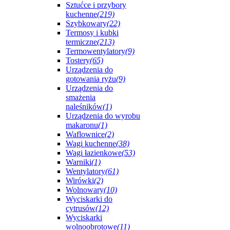
Sztućce i przybory
kuchenne
(219)
Szybkowary
(22)
Termosy i kubki
termiczne
(213)
Termowentylatory
(9)
Tostery
(65)
Urządzenia do
gotowania ryżu
(9)
Urządzenia do
smażenia
naleśników
(1)
Urządzenia do wyrobu
makaronu
(1)
Waflownice
(2)
Wagi kuchenne
(38)
Wagi łazienkowe
(53)
Warniki
(1)
Wentylatory
(61)
Wirówki
(2)
Wolnowary
(10)
Wyciskarki do
cytrusów
(12)
Wyciskarki
wolnoobrotowe
(11)