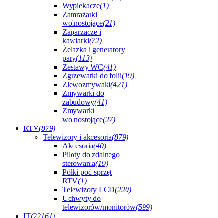
Wypiekacze
(1)
Zamrażarki
wolnostojące
(21)
Zaparzacze i
kawiarki
(72)
Żelazka i generatory
pary
(113)
Zestawy WC
(41)
Zgrzewarki do folii
(19)
Zlewozmywaki
(421)
Zmywarki do
zabudowy
(41)
Zmywarki
wolnostojące
(27)
RTV
(879)
Telewizory i akcesoria
(879)
Akcesoria
(40)
Piloty do zdalnego
sterowania
(19)
Półki pod sprzęt
RTV
(1)
Telewizory LCD
(220)
Uchwyty do
telewizorów/monitorów
(599)
IT
(22161)