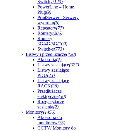
Switchy
(123)
PowerLine – Home
Plug
(9)
PrintSerwer - Serwery
wydruku
(6)
Repeatery
(77)
Routery
(286)
Routery
3G/4G/5G
(100)
Switch-e
(773)
Listwy i przedłużacze
(420)
Akcesoria
(2)
Listwy zasilające
(327)
Listwy zasilające
PDU
(23)
Listwy zasilające
RACK
(36)
Przedłużacze
elektryczne
(30)
Rozgałęziacze
zasilania
(2)
Monitory
(1456)
Akcesoria do
monitorów
(75)
CCTV/ Monitory do