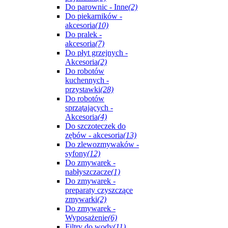
Do parownic - Inne
(2)
Do piekarników -
akcesoria
(10)
Do pralek -
akcesoria
(7)
Do płyt grzejnych -
Akcesoria
(2)
Do robotów
kuchennych -
przystawki
(28)
Do robotów
sprzątających -
Akcesoria
(4)
Do szczoteczek do
zębów - akcesoria
(13)
Do zlewozmywaków -
syfony
(12)
Do zmywarek -
nabłyszczacze
(1)
Do zmywarek -
preparaty czyszczące
zmywarki
(2)
Do zmywarek -
Wyposażenie
(6)
Filtry do wody
(11)