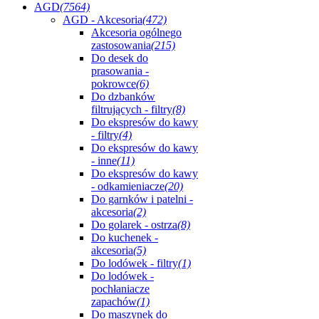
AGD
(7564)
AGD - Akcesoria
(472)
Akcesoria ogólnego
zastosowania
(215)
Do desek do
prasowania -
pokrowce
(6)
Do dzbanków
filtrujących - filtry
(8)
Do ekspresów do kawy
- filtry
(4)
Do ekspresów do kawy
- inne
(11)
Do ekspresów do kawy
- odkamieniacze
(20)
Do garnków i patelni -
akcesoria
(2)
Do golarek - ostrza
(8)
Do kuchenek -
akcesoria
(5)
Do lodówek - filtry
(1)
Do lodówek -
pochłaniacze
zapachów
(1)
Do maszynek do