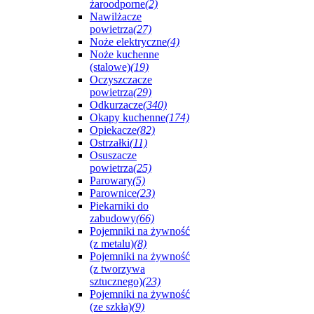
żaroodporne
(2)
Nawilżacze
powietrza
(27)
Noże elektryczne
(4)
Noże kuchenne
(stalowe)
(19)
Oczyszczacze
powietrza
(29)
Odkurzacze
(340)
Okapy kuchenne
(174)
Opiekacze
(82)
Ostrzałki
(11)
Osuszacze
powietrza
(25)
Parowary
(5)
Parownice
(23)
Piekarniki do
zabudowy
(66)
Pojemniki na żywność
(z metalu)
(8)
Pojemniki na żywność
(z tworzywa
sztucznego)
(23)
Pojemniki na żywność
(ze szkła)
(9)