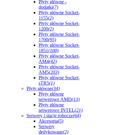
Płyty główne -
dodatki
(7)
Płyty główne Socket-
1155
(2)
Płyty główne Socket-
1200
(2)
Płyty główne Socket-
1700
(95)
Płyty główne Socket-
1851
(100)
Płyty główne Socket-
AM4
(42)
Płyty główne Socket-
AM5
(203)
Płyty główne Socket-
sTR5
(1)
Płyty główne
(34)
Płyty główne
serwerowe AMD
(13)
Płyty główne
serwerowe INTEL
(21)
Serwery i stacje robocze
(64)
Akcesoria
(5)
Serwery
dedykowane
(2)