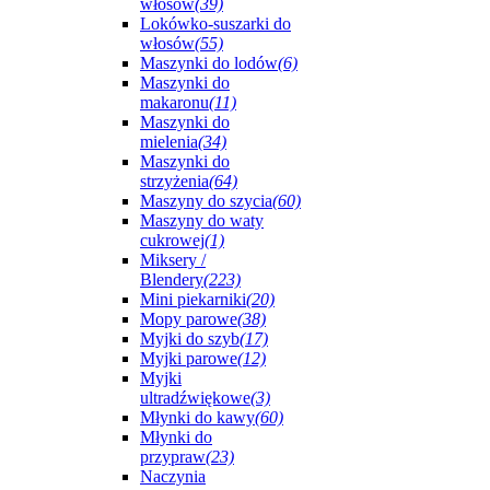
włosów
(39)
Lokówko-suszarki do
włosów
(55)
Maszynki do lodów
(6)
Maszynki do
makaronu
(11)
Maszynki do
mielenia
(34)
Maszynki do
strzyżenia
(64)
Maszyny do szycia
(60)
Maszyny do waty
cukrowej
(1)
Miksery /
Blendery
(223)
Mini piekarniki
(20)
Mopy parowe
(38)
Myjki do szyb
(17)
Myjki parowe
(12)
Myjki
ultradźwiękowe
(3)
Młynki do kawy
(60)
Młynki do
przypraw
(23)
Naczynia