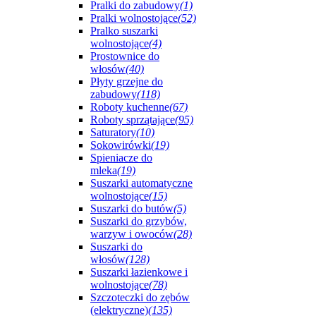
Pralki do zabudowy
(1)
Pralki wolnostojące
(52)
Pralko suszarki
wolnostojące
(4)
Prostownice do
włosów
(40)
Płyty grzejne do
zabudowy
(118)
Roboty kuchenne
(67)
Roboty sprzątające
(95)
Saturatory
(10)
Sokowirówki
(19)
Spieniacze do
mleka
(19)
Suszarki automatyczne
wolnostojące
(15)
Suszarki do butów
(5)
Suszarki do grzybów,
warzyw i owoców
(28)
Suszarki do
włosów
(128)
Suszarki łazienkowe i
wolnostojące
(78)
Szczoteczki do zębów
(elektryczne)
(135)