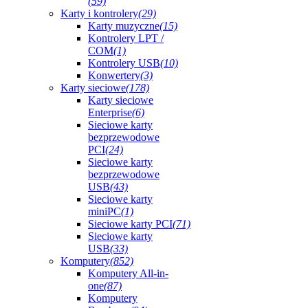
(59)
Karty i kontrolery
(29)
Karty muzyczne
(15)
Kontrolery LPT /
COM
(1)
Kontrolery USB
(10)
Konwertery
(3)
Karty sieciowe
(178)
Karty sieciowe
Enterprise
(6)
Sieciowe karty
bezprzewodowe
PCI
(24)
Sieciowe karty
bezprzewodowe
USB
(43)
Sieciowe karty
miniPC
(1)
Sieciowe karty PCI
(71)
Sieciowe karty
USB
(33)
Komputery
(852)
Komputery All-in-
one
(87)
Komputery