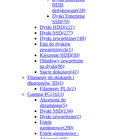
HDD
dedykowane
(18)
Dyski Enterprise
SSD
(70)
Dyski HDD
(121)
Dyski SSD
(277)
Dyski zewnętrzne
(148)
Etui do dysków
zewnętrznych
(1)
Kieszenie HDD
(50)
Obudowy zewnętrzne
na dyski
(96)
Stacje dokujące
(41)
Filamenty do drukarek i
długopisów 3D
(1)
Filamenty PLA
(1)
Gaming PC
(1613)
Akcesoria do
streamingu
(5)
Dyski SSD
(134)
Dyski zewnętrzne
(1)
Fotele
gamingowe
(290)
Fotele gamingowe -
Akcesoria
(66)