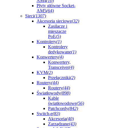
AM4
(10)
Płyty główne Socket-
AM5
(64)
Sieci
(1307)
Akcesoria sieciowe
(32)
Zasilacze i
mieszacze
PoE
(5)
Kontrolery
(1)
Kontrolery
dedykowane
(1)
Konwertery
(4)
Konwertery,
Transceiver
(4)
KVM
(2)
Przełączniki
(2)
Routery
(44)
Routery
(44)
Światłowody
(898)
Kable
światłowodowe
(56)
Patchcordy
(842)
Switch-e
(83)
Akcesoria
(40)
Zarządzane
(43)