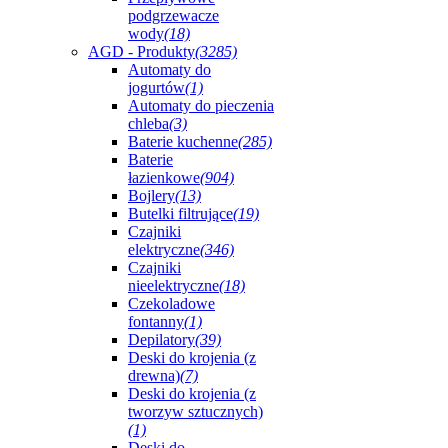
podgrzewacze
wody
(18)
AGD - Produkty
(3285)
Automaty do
jogurtów
(1)
Automaty do pieczenia
chleba
(3)
Baterie kuchenne
(285)
Baterie
łazienkowe
(904)
Bojlery
(13)
Butelki filtrujące
(19)
Czajniki
elektryczne
(346)
Czajniki
nieelektryczne
(18)
Czekoladowe
fontanny
(1)
Depilatory
(39)
Deski do krojenia (z
drewna)
(7)
Deski do krojenia (z
tworzyw sztucznych)
(1)
Deski do