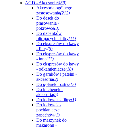
AGD - Akcesoria
(459)
Akcesoria ogólnego
zastosowania
(212)
Do desek do
prasowania -
pokrowce
(3)
Do dzbanków
filtrujących - filtry
(11)
Do ekspresów do kawy
- filtry
(5)
Do ekspresów do kawy
- inne
(11)
Do ekspresów do kawy
- odkamieniacze
(18)
Do garnków i patelni -
akcesoria
(2)
Do golarek - ostrza
(7)
Do kuchenek -
akcesoria
(5)
Do lodówek - filtry
(1)
Do lodówek -
pochłaniacze
zapachów
(1)
Do maszynek do
makaronu -