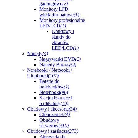
gamingowe
(2)
Monitory LFD
wielkoformatowe
(1)
Monitory profesjonalne
LFD/LCD
(1)
Obudowy i
standy do
ekranów
LED/LCD
(1)
Napędy
(4)
Nagrywarki DVD
(2)
Napędy Blu-ray
(2)
Notebooki / Netbooki /
Ultrabooki
(107)
Baterie do
notebooków
(1)
Notebooki
(96)
Stacje dokujące i
replikatory
(10)
Obudowy i akcesoria
(34)
Chłodzenie
(24)
Obudowy
serwerowe
(10)
Obudowy i zasilacze
(273)
Akcesoria do