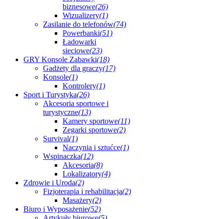
biznesowe
(26)
Wizualizery
(1)
Zasilanie do telefonów
(74)
Powerbanki
(51)
Ładowarki
sieciowe
(23)
GRY Konsole Zabawki
(18)
Gadżety dla graczy
(17)
Konsole
(1)
Kontrolery
(1)
Sport i Turystyka
(26)
Akcesoria sportowe i
turystyczne
(13)
Kamery sportowe
(11)
Zegarki sportowe
(2)
Survival
(1)
Naczynia i sztućce
(1)
Wspinaczka
(12)
Akcesoria
(8)
Lokalizatory
(4)
Zdrowie i Uroda
(2)
Fizjoterapia i rehabilitacja
(2)
Masażery
(2)
Biuro i Wyposażenie
(52)
Artykuły biurowe
(5)