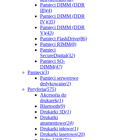
Pamięci DIMM (DDR
III)
(4)
Pamięci DIMM (DDR
IV)
(35)
Pamięci DIMM (DDR
V)
(43)
Pamięci FlashDrive
(86)
Pamięci RIMM
(8)
Pamięci
SecureDigital
(32)
Pamięci SO-
DIMM
(47)
Pamięci
(3)
Pamięci serwerowe
dedykowane
(2)
Peryferia
(575)
Akcesoria do
drukarek
(1)
Bluetooth
(9)
Drukarki 3D
(1)
Drukarki
atramentowe
(24)
Drukarki igłowe
(1)
Drukarki laserowe
(20)
Huby USB
(71)