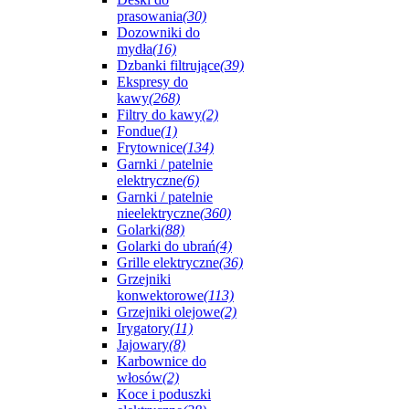
prasowania
(30)
Dozowniki do
mydła
(16)
Dzbanki filtrujące
(39)
Ekspresy do
kawy
(268)
Filtry do kawy
(2)
Fondue
(1)
Frytownice
(134)
Garnki / patelnie
elektryczne
(6)
Garnki / patelnie
nieelektryczne
(360)
Golarki
(88)
Golarki do ubrań
(4)
Grille elektryczne
(36)
Grzejniki
konwektorowe
(113)
Grzejniki olejowe
(2)
Irygatory
(11)
Jajowary
(8)
Karbownice do
włosów
(2)
Koce i poduszki