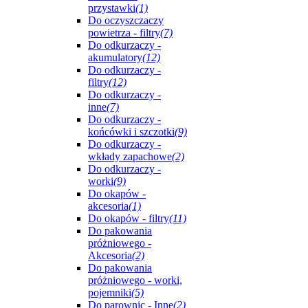
przystawki
(1)
Do oczyszczaczy
powietrza - filtry
(7)
Do odkurzaczy -
akumulatory
(12)
Do odkurzaczy -
filtry
(12)
Do odkurzaczy -
inne
(7)
Do odkurzaczy -
końcówki i szczotki
(9)
Do odkurzaczy -
wkłady zapachowe
(2)
Do odkurzaczy -
worki
(9)
Do okapów -
akcesoria
(1)
Do okapów - filtry
(11)
Do pakowania
próżniowego -
Akcesoria
(2)
Do pakowania
próżniowego - worki,
pojemniki
(5)
Do parownic - Inne
(2)