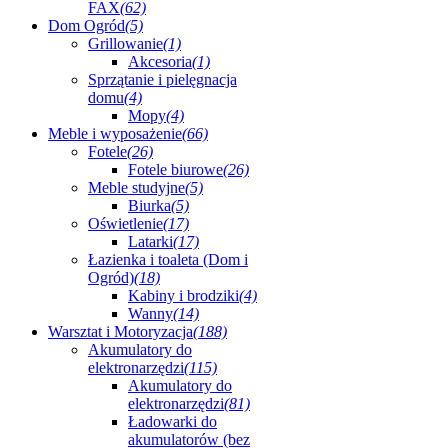
FAX
(62)
Dom Ogród
(5)
Grillowanie
(1)
Akcesoria
(1)
Sprzątanie i pielęgnacja
domu
(4)
Mopy
(4)
Meble i wyposażenie
(66)
Fotele
(26)
Fotele biurowe
(26)
Meble studyjne
(5)
Biurka
(5)
Oświetlenie
(17)
Latarki
(17)
Łazienka i toaleta (Dom i
Ogród)
(18)
Kabiny i brodziki
(4)
Wanny
(14)
Warsztat i Motoryzacja
(188)
Akumulatory do
elektronarzędzi
(115)
Akumulatory do
elektronarzędzi
(81)
Ładowarki do
akumulatorów (bez