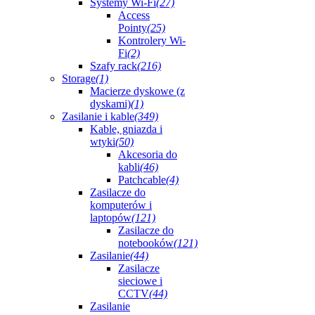
Systemy Wi-Fi
(27)
Access
Pointy
(25)
Kontrolery Wi-
Fi
(2)
Szafy rack
(216)
Storage
(1)
Macierze dyskowe (z
dyskami)
(1)
Zasilanie i kable
(349)
Kable, gniazda i
wtyki
(50)
Akcesoria do
kabli
(46)
Patchcable
(4)
Zasilacze do
komputerów i
laptopów
(121)
Zasilacze do
notebooków
(121)
Zasilanie
(44)
Zasilacze
sieciowe i
CCTV
(44)
Zasilanie