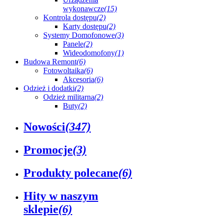
wykonawcze
(15)
Kontrola dostępu
(2)
Karty dostępu
(2)
Systemy Domofonowe
(3)
Panele
(2)
Wideodomofony
(1)
Budowa Remont
(6)
Fotowoltaika
(6)
Akcesoria
(6)
Odzież i dodatki
(2)
Odzież militarna
(2)
Buty
(2)
Nowości
(347)
Promocje
(3)
Produkty polecane
(6)
Hity w naszym
sklepie
(6)