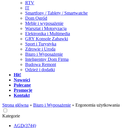
RTV
IT
Smartfony / Tablety / Smartwatche
Dom Ogród
Meble i wyposażenie
Warsztat i Motoryzacja
Elektronika i Multimedia
GRY Konsole Zabawki
Sport i Turystyka
Zdrowie i Uroda
Biuro i Wyposażenie
Inteligentny Dom Firma
Budowa Remont
Odzież i dodatki
Hit!
Nowości
Polecane
Promocje
Kontakt
Strona główna
»
Biuro i Wyposażenie
»
Ergonomia użytkowania
Kategorie
AGD
(3744)