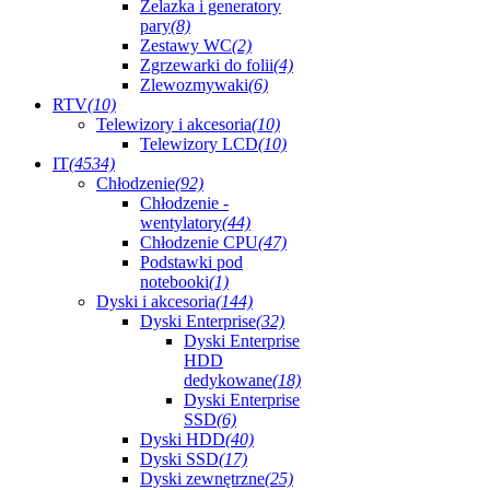
Żelazka i generatory
pary
(8)
Zestawy WC
(2)
Zgrzewarki do folii
(4)
Zlewozmywaki
(6)
RTV
(10)
Telewizory i akcesoria
(10)
Telewizory LCD
(10)
IT
(4534)
Chłodzenie
(92)
Chłodzenie -
wentylatory
(44)
Chłodzenie CPU
(47)
Podstawki pod
notebooki
(1)
Dyski i akcesoria
(144)
Dyski Enterprise
(32)
Dyski Enterprise
HDD
dedykowane
(18)
Dyski Enterprise
SSD
(6)
Dyski HDD
(40)
Dyski SSD
(17)
Dyski zewnętrzne
(25)