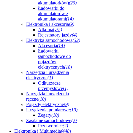
akumulatorków)
(20)
Ładowarki do
akumulatorów z
akumulatorami
(14)
Elektronika i akcesoria
(9)
Alkomaty
(5)
Rejestratory jazdy
(4)
Elektryka samochodowa
(32)
Akcesoria
(14)
Ładowarki
samochodowe do
pojazdów
elektrycznych
(18)
Narzędzia i urządzenia
elektryczne
(1)
Odkurzacze
przemysłowe
(1)
Narzędzia i urządzenia
ręczne
(10)
Pojazdy elektryczne
(9)
Urządzenia pomiarowe
(10)
Zegary
(10)
Zasilanie samochodowe
(2)
Przetwornice
(2)
Elektronika i Multimedia
(448)