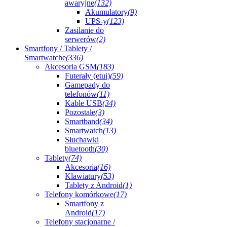
awaryjne
(132)
Akumulatory
(9)
UPS-y
(123)
Zasilanie do
serwerów
(2)
Smartfony / Tablety /
Smartwatche
(336)
Akcesoria GSM
(183)
Futerały (etui)
(59)
Gamepady do
telefonów
(11)
Kable USB
(34)
Pozostałe
(3)
Smartband
(34)
Smartwatch
(13)
Słuchawki
bluetooth
(30)
Tablety
(74)
Akcesoria
(16)
Klawiatury
(53)
Tablety z Android
(1)
Telefony komórkowe
(17)
Smartfony z
Android
(17)
Telefony stacjonarne /