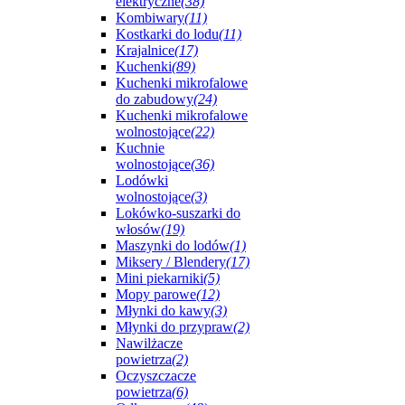
elektryczne
(38)
Kombiwary
(11)
Kostkarki do lodu
(11)
Krajalnice
(17)
Kuchenki
(89)
Kuchenki mikrofalowe
do zabudowy
(24)
Kuchenki mikrofalowe
wolnostojące
(22)
Kuchnie
wolnostojące
(36)
Lodówki
wolnostojące
(3)
Lokówko-suszarki do
włosów
(19)
Maszynki do lodów
(1)
Miksery / Blendery
(17)
Mini piekarniki
(5)
Mopy parowe
(12)
Młynki do kawy
(3)
Młynki do przypraw
(2)
Nawilżacze
powietrza
(2)
Oczyszczacze
powietrza
(6)