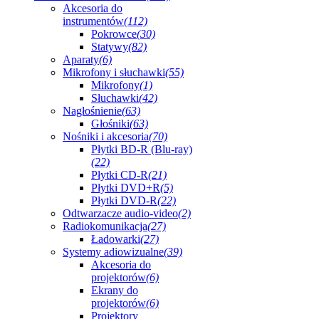
Akcesoria do
instrumentów
(112)
Pokrowce
(30)
Statywy
(82)
Aparaty
(6)
Mikrofony i słuchawki
(55)
Mikrofony
(1)
Słuchawki
(42)
Nagłośnienie
(63)
Głośniki
(63)
Nośniki i akcesoria
(70)
Płytki BD-R (Blu-ray)
(22)
Płytki CD-R
(21)
Płytki DVD+R
(5)
Płytki DVD-R
(22)
Odtwarzacze audio-video
(2)
Radiokomunikacja
(27)
Ładowarki
(27)
Systemy adiowizualne
(39)
Akcesoria do
projektorów
(6)
Ekrany do
projektorów
(6)
Projektory