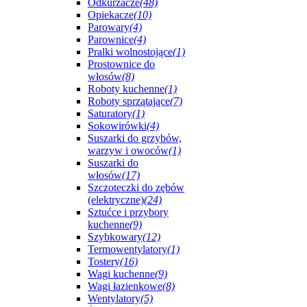
Odkurzacze
(48)
Opiekacze
(10)
Parowary
(4)
Parownice
(4)
Pralki wolnostojące
(1)
Prostownice do
włosów
(8)
Roboty kuchenne
(1)
Roboty sprzątające
(7)
Saturatory
(1)
Sokowirówki
(4)
Suszarki do grzybów,
warzyw i owoców
(1)
Suszarki do
włosów
(17)
Szczoteczki do zębów
(elektryczne)
(24)
Sztućce i przybory
kuchenne
(9)
Szybkowary
(12)
Termowentylatory
(1)
Tostery
(16)
Wagi kuchenne
(9)
Wagi łazienkowe
(8)
Wentylatory
(5)