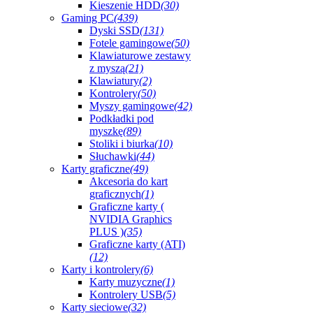
Kieszenie HDD
(30)
Gaming PC
(439)
Dyski SSD
(131)
Fotele gamingowe
(50)
Klawiaturowe zestawy
z myszą
(21)
Klawiatury
(2)
Kontrolery
(50)
Myszy gamingowe
(42)
Podkładki pod
myszkę
(89)
Stoliki i biurka
(10)
Słuchawki
(44)
Karty graficzne
(49)
Akcesoria do kart
graficznych
(1)
Graficzne karty (
NVIDIA Graphics
PLUS )
(35)
Graficzne karty (ATI)
(12)
Karty i kontrolery
(6)
Karty muzyczne
(1)
Kontrolery USB
(5)
Karty sieciowe
(32)