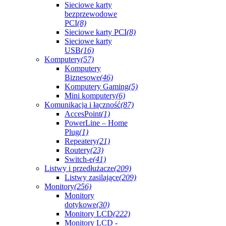
Sieciowe karty
bezprzewodowe
PCI
(8)
Sieciowe karty PCI
(8)
Sieciowe karty
USB
(16)
Komputery
(57)
Komputery
Biznesowe
(46)
Komputery Gaming
(5)
Mini komputery
(6)
Komunikacja i łączność
(87)
AccesPoint
(1)
PowerLine – Home
Plug
(1)
Repeatery
(21)
Routery
(23)
Switch-e
(41)
Listwy i przedłużacze
(209)
Listwy zasilające
(209)
Monitory
(256)
Monitory
dotykowe
(30)
Monitory LCD
(222)
Monitory LCD -