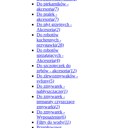
Do piekarników -
akcesoria
(7)
Do pralek -
akcesoria
(7)
Do płyt grzejnych -
Akcesoria
(2)
Do robotów
kuchennych -
przystawki
(28)
Do robotów
sprzątających -
Akcesoria
(4)
Do szczoteczek do
zębów - akcesoria
(12)
Do zlewozmywaków -
syfony
(5)
Do zmywarek -
nabłyszczacze
(1)
Do zmywarek -
preparaty czyszczące
zmywarki
(2)
Do zmywarek -
Wyposażenie
(6)
Filtry do wody
(11)
Przepływowe