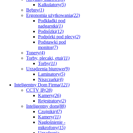
Kalkulatory
(5)
Bębny
(1)
Ergonomia użytkowania
(22)
Podkładki pod
nadgarstki
(1)
Podnóżki
(12)
Podpórki pod plecy
(2)
Podstawki pod
monitor
(7)
Tonery
(4)
Torby, plecaki, etui
(11)
Torby
(11)
Urządzenia biurowe
(9)
Laminatory
(5)
Niszczarki
(4)
Inteligentny Dom Firma
(121)
CCTV IP
(28)
Kamery
(26)
Rejestratory
(2)
Inteligentny dom
(88)
Czujniki
(47)
Kamery
(11)
Nagłośnienie -
mikrofony
(15)
Urządzenia