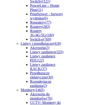
Switchy
(121)
PowerLine – Home
Plug
(11)
PrintSerwer - Serwery
wydruku
(6)
Repeatery
(77)
Routery
(283)
Routery
3G/4G/5G
(100)
Switch-e
(769)
Listwy i przedłużacze
(418)
Akcesoria
(2)
Listwy zasilające
(325)
Listwy zasilające
PDU
(22)
Listwy zasilające
RACK
(37)
Przedłużacze
elektryczne
(30)
Rozgałęziacze
zasilania
(2)
Monitory
(1465)
Akcesoria do
monitorów
(76)
CCTV/ Monitory do