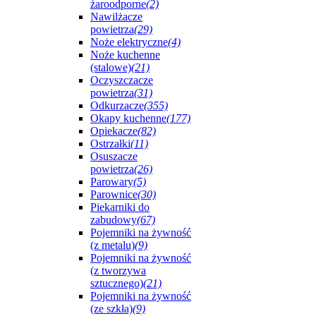
żaroodporne
(2)
Nawilżacze
powietrza
(29)
Noże elektryczne
(4)
Noże kuchenne
(stalowe)
(21)
Oczyszczacze
powietrza
(31)
Odkurzacze
(355)
Okapy kuchenne
(177)
Opiekacze
(82)
Ostrzałki
(11)
Osuszacze
powietrza
(26)
Parowary
(5)
Parownice
(30)
Piekarniki do
zabudowy
(67)
Pojemniki na żywność
(z metalu)
(9)
Pojemniki na żywność
(z tworzywa
sztucznego)
(21)
Pojemniki na żywność
(ze szkła)
(9)