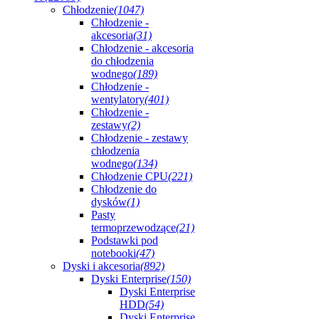
Chłodzenie
(1047)
Chłodzenie -
akcesoria
(31)
Chłodzenie - akcesoria
do chłodzenia
wodnego
(189)
Chłodzenie -
wentylatory
(401)
Chłodzenie -
zestawy
(2)
Chłodzenie - zestawy
chłodzenia
wodnego
(134)
Chłodzenie CPU
(221)
Chłodzenie do
dysków
(1)
Pasty
termoprzewodzące
(21)
Podstawki pod
notebooki
(47)
Dyski i akcesoria
(892)
Dyski Enterprise
(150)
Dyski Enterprise
HDD
(54)
Dyski Enterprise