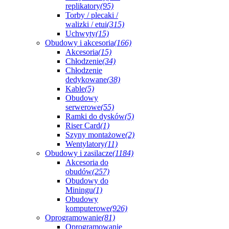
replikatory
(95)
Torby / plecaki /
walizki / etui
(315)
Uchwyty
(15)
Obudowy i akcesoria
(166)
Akcesoria
(15)
Chłodzenie
(34)
Chłodzenie
dedykowane
(38)
Kable
(5)
Obudowy
serwerowe
(55)
Ramki do dysków
(5)
Riser Card
(1)
Szyny montażowe
(2)
Wentylatory
(11)
Obudowy i zasilacze
(1184)
Akcesoria do
obudów
(257)
Obudowy do
Miningu
(1)
Obudowy
komputerowe
(926)
Oprogramowanie
(81)
Oprogramowanie