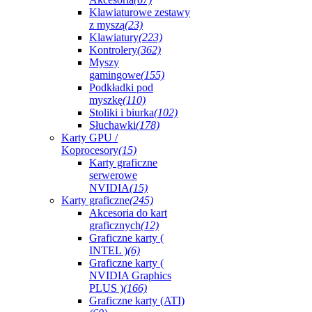
Klawiaturowe zestawy
z myszą
(23)
Klawiatury
(223)
Kontrolery
(362)
Myszy
gamingowe
(155)
Podkładki pod
myszkę
(110)
Stoliki i biurka
(102)
Słuchawki
(178)
Karty GPU /
Koprocesory
(15)
Karty graficzne
serwerowe
NVIDIA
(15)
Karty graficzne
(245)
Akcesoria do kart
graficznych
(12)
Graficzne karty (
INTEL )
(6)
Graficzne karty (
NVIDIA Graphics
PLUS )
(166)
Graficzne karty (ATI)