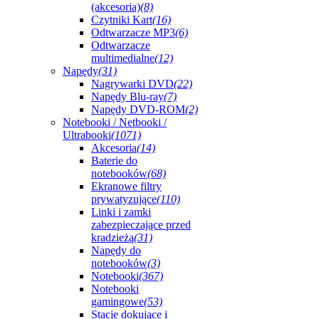
(akcesoria)
(8)
Czytniki Kart
(16)
Odtwarzacze MP3
(6)
Odtwarzacze
multimedialne
(12)
Napędy
(31)
Nagrywarki DVD
(22)
Napędy Blu-ray
(7)
Napędy DVD-ROM
(2)
Notebooki / Netbooki /
Ultrabooki
(1071)
Akcesoria
(14)
Baterie do
notebooków
(68)
Ekranowe filtry
prywatyzujące
(110)
Linki i zamki
zabezpieczające przed
kradzieżą
(31)
Napędy do
notebooków
(3)
Notebooki
(367)
Notebooki
gamingowe
(53)
Stacje dokujące i