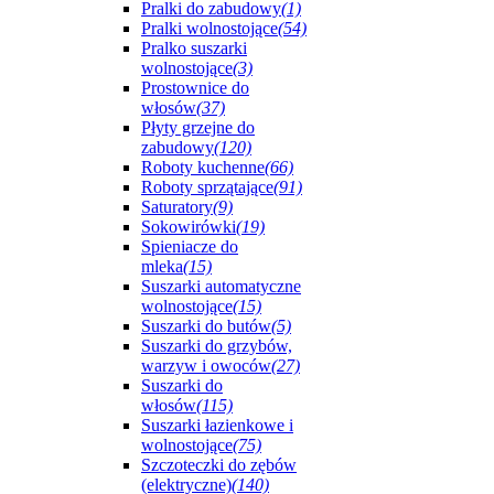
Pralki do zabudowy
(1)
Pralki wolnostojące
(54)
Pralko suszarki
wolnostojące
(3)
Prostownice do
włosów
(37)
Płyty grzejne do
zabudowy
(120)
Roboty kuchenne
(66)
Roboty sprzątające
(91)
Saturatory
(9)
Sokowirówki
(19)
Spieniacze do
mleka
(15)
Suszarki automatyczne
wolnostojące
(15)
Suszarki do butów
(5)
Suszarki do grzybów,
warzyw i owoców
(27)
Suszarki do
włosów
(115)
Suszarki łazienkowe i
wolnostojące
(75)
Szczoteczki do zębów
(elektryczne)
(140)