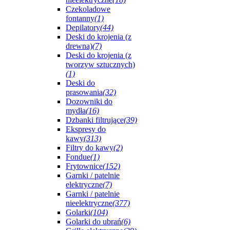
Czekoladowe
fontanny
(1)
Depilatory
(44)
Deski do krojenia (z
drewna)
(7)
Deski do krojenia (z
tworzyw sztucznych)
(1)
Deski do
prasowania
(32)
Dozowniki do
mydła
(16)
Dzbanki filtrujące
(39)
Ekspresy do
kawy
(313)
Filtry do kawy
(2)
Fondue
(1)
Frytownice
(152)
Garnki / patelnie
elektryczne
(7)
Garnki / patelnie
nieelektryczne
(377)
Golarki
(104)
Golarki do ubrań
(6)