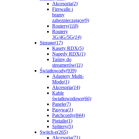
Akcesoria
(2)
Firewalle i
bramy
zabezpieczające
(9)
Routery
(118)
Routery
3G/4G/5G
(14)
Storage
(17)
Kasety RDX
(5)
Napędy RDX
(1)
Taśmy do
streamerów
(11)
Światłowody
(939)
Adaptery Multi-
Mode
(1)
Akcesoria
(14)
Kable
światłowodowe
(66)
Panele
(7)
Pasywa
(1)
Patchcordy
(844)
Pigtaile
(1)
Splitery
(5)
Switch-e
(265)
Akcesoria
(71)