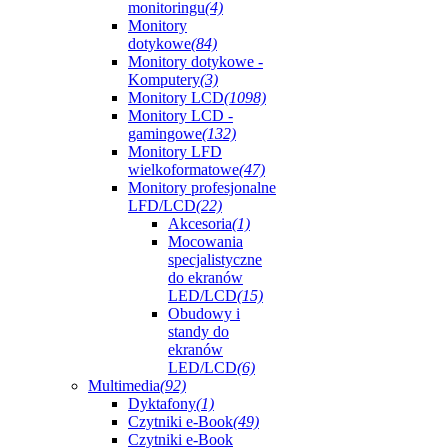
monitoringu
(4)
Monitory
dotykowe
(84)
Monitory dotykowe -
Komputery
(3)
Monitory LCD
(1098)
Monitory LCD -
gamingowe
(132)
Monitory LFD
wielkoformatowe
(47)
Monitory profesjonalne
LFD/LCD
(22)
Akcesoria
(1)
Mocowania
specjalistyczne
do ekranów
LED/LCD
(15)
Obudowy i
standy do
ekranów
LED/LCD
(6)
Multimedia
(92)
Dyktafony
(1)
Czytniki e-Book
(49)
Czytniki e-Book