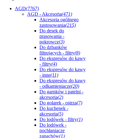
AGD
(7767)
AGD - Akcesoria
(471)
Akcesoria ogólnego
zastosowania
(215)
Do desek do
prasowania -
pokrowce
(3)
Do dzbanków
filtrujących - filtry
(8)
Do ekspresów do kawy
- filtry
(4)
Do ekspresów do kawy
- inne
(11)
Do ekspresów do kawy
- odkamieniacze
(20)
Do garnków i patelni -
akcesoria
(2)
Do golarek - ostrza
(7)
Do kuchenek -
akcesoria
(5)
Do lodówek - filtry
(1)
Do lodówek -
pochłaniacze
zapachów
(1)