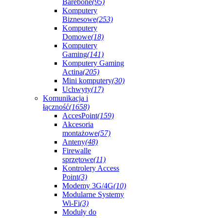
Barebone
(95)
Komputery
Biznesowe
(253)
Komputery
Domowe
(18)
Komputery
Gaming
(141)
Komputery Gaming
Actina
(205)
Mini komputery
(30)
Uchwyty
(17)
Komunikacja i
łączność
(1658)
AccesPoint
(159)
Akcesoria
montażowe
(57)
Anteny
(48)
Firewalle
sprzętowe
(11)
Kontrolery Access
Point
(3)
Modemy 3G/4G
(10)
Modularne Systemy
Wi-Fi
(3)
Moduły do