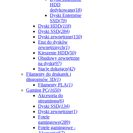
HDD
dedykowane
(18)
Dyski Enterprise
SSD
(70)
Dyski HDD
(118)
Dyski SSD
(284)
Dyski zewnętrzne
(150)
Etui do dysków
zewnętrznych
(1)
Kieszenie HDD
(50)
Obudowy zewnętrzne
na dyski
(97)
Stacje dokujące
(42)
Filamenty do drukarek i
długopisów 3D
(1)
Filamenty PLA
(1)
Gaming PC
(1650)
Akcesoria do
streamingu
(6)
Dyski SSD
(134)
Dyski zewnętrzne
(1)
Fotele
gamingowe
(289)
Fotele gamingowe -
Akcesoria
(67)