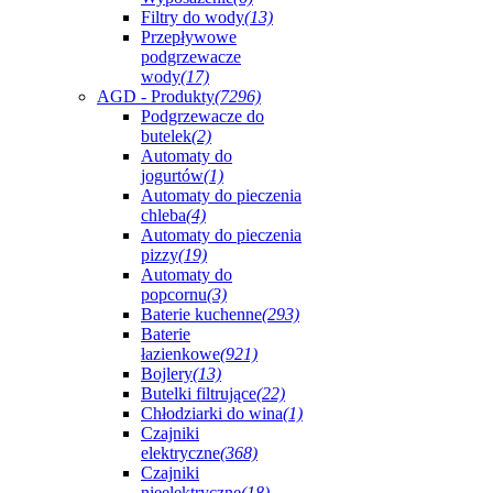
Filtry do wody
(13)
Przepływowe
podgrzewacze
wody
(17)
AGD - Produkty
(7296)
Podgrzewacze do
butelek
(2)
Automaty do
jogurtów
(1)
Automaty do pieczenia
chleba
(4)
Automaty do pieczenia
pizzy
(19)
Automaty do
popcornu
(3)
Baterie kuchenne
(293)
Baterie
łazienkowe
(921)
Bojlery
(13)
Butelki filtrujące
(22)
Chłodziarki do wina
(1)
Czajniki
elektryczne
(368)
Czajniki
nieelektryczne
(18)