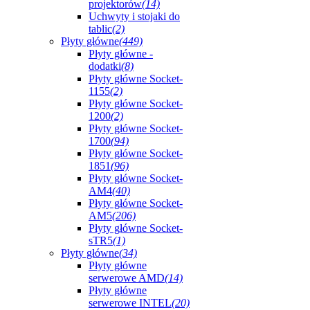
projektorów
(14)
Uchwyty i stojaki do
tablic
(2)
Płyty główne
(449)
Płyty główne -
dodatki
(8)
Płyty główne Socket-
1155
(2)
Płyty główne Socket-
1200
(2)
Płyty główne Socket-
1700
(94)
Płyty główne Socket-
1851
(96)
Płyty główne Socket-
AM4
(40)
Płyty główne Socket-
AM5
(206)
Płyty główne Socket-
sTR5
(1)
Płyty główne
(34)
Płyty główne
serwerowe AMD
(14)
Płyty główne
serwerowe INTEL
(20)