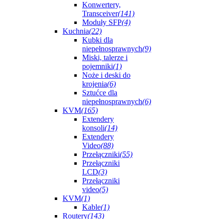
Konwertery,
Transceiver
(141)
Moduły SFP
(4)
Kuchnia
(22)
Kubki dla
niepełnosprawnych
(9)
Miski, talerze i
pojemniki
(1)
Noże i deski do
krojenia
(6)
Sztućce dla
niepełnosprawnych
(6)
KVM
(165)
Extendery
konsoli
(14)
Extendery
Video
(88)
Przełączniki
(55)
Przełączniki
LCD
(3)
Przełączniki
video
(5)
KVM
(1)
Kable
(1)
Routery
(143)