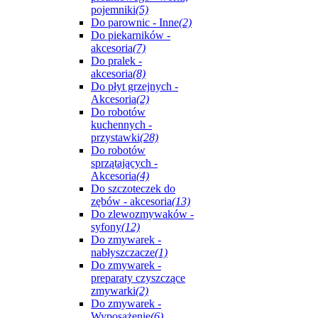
pojemniki
(5)
Do parownic - Inne
(2)
Do piekarników -
akcesoria
(7)
Do pralek -
akcesoria
(8)
Do płyt grzejnych -
Akcesoria
(2)
Do robotów
kuchennych -
przystawki
(28)
Do robotów
sprzątających -
Akcesoria
(4)
Do szczoteczek do
zębów - akcesoria
(13)
Do zlewozmywaków -
syfony
(12)
Do zmywarek -
nabłyszczacze
(1)
Do zmywarek -
preparaty czyszczące
zmywarki
(2)
Do zmywarek -
Wyposażenie
(6)