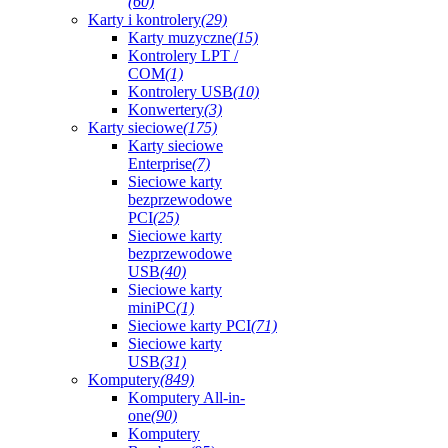
(60)
Karty i kontrolery
(29)
Karty muzyczne
(15)
Kontrolery LPT /
COM
(1)
Kontrolery USB
(10)
Konwertery
(3)
Karty sieciowe
(175)
Karty sieciowe
Enterprise
(7)
Sieciowe karty
bezprzewodowe
PCI
(25)
Sieciowe karty
bezprzewodowe
USB
(40)
Sieciowe karty
miniPC
(1)
Sieciowe karty PCI
(71)
Sieciowe karty
USB
(31)
Komputery
(849)
Komputery All-in-
one
(90)
Komputery