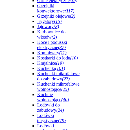
Grille elektryczne
(39)
Grzejniki
konwektorowe
(117)
Grzejniki olejowe
(2)
Irygatory
(15)
Jajowary
(8)
Karbownice do
włosów
(2)
Koce i poduszki
elektryczne
(37)
Kombiwary
(11)
Kostkarki do lodu
(10)
Krajalnice
(19)
Kuchenki
(101)
Kuchenki mikrofalowe
do zabudowy
(27)
Kuchenki mikrofalowe
wolnostojące
(25)
Kuchnie
wolnostojące
(40)
Lodówki do
zabudowy
(24)
Lodówki
turystyczne
(79)
Lodówki