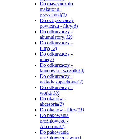
Do maszynek do
makaronu -
przystawki
(1)
Do oczyszczaczy
powietrza - filtry
(6)
Do odkurzaczy -
akumulatory
(12)
Do odkurzaczy -
filtry
(12)
Do odkurzaczy -
inne
(7)
Do odkurzaczy -
końcówki i szczotki
(9)
Do odkurzaczy -
wkłady zapachowe
(2)
Do odkurzaczy -
worki
(10)
Do okapów -
akcesoria
(2)
Do okapów - filtry
(11)
Do pakowania
próżniowego -
Akcesoria
(2)
Do pakowania
próżniowego - worki,