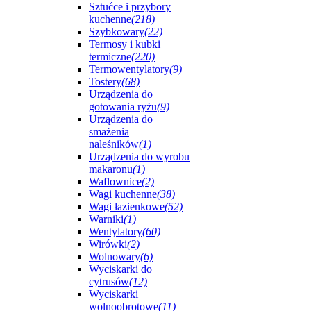
Sztućce i przybory
kuchenne
(218)
Szybkowary
(22)
Termosy i kubki
termiczne
(220)
Termowentylatory
(9)
Tostery
(68)
Urządzenia do
gotowania ryżu
(9)
Urządzenia do
smażenia
naleśników
(1)
Urządzenia do wyrobu
makaronu
(1)
Waflownice
(2)
Wagi kuchenne
(38)
Wagi łazienkowe
(52)
Warniki
(1)
Wentylatory
(60)
Wirówki
(2)
Wolnowary
(6)
Wyciskarki do
cytrusów
(12)
Wyciskarki
wolnoobrotowe
(11)