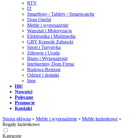
RTV
IT
Smartfony / Tablety / Smartwatche
Dom Ogród
Meble i wyposażenie
Warsztat i Motoryzacja
Elektronika i Multimedia
GRY Konsole Zabawki
Sport i Turystyka
Zdrowie i Uroda
Biuro i Wyposażenie
Inteligentny Dom Firma
Budowa Remont
Odzież i dodatki
Inne
Hit!
Nowości
Polecane
Promocje
Kontakt
Strona główna
»
Meble i wyposażenie
»
Meble łazienkowe
»
Regały łazienkowe
Kategorie