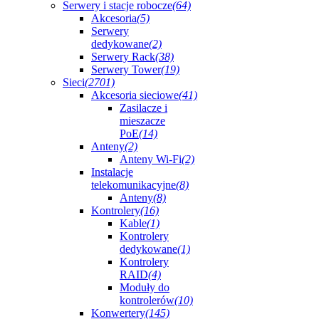
Serwery i stacje robocze
(64)
Akcesoria
(5)
Serwery
dedykowane
(2)
Serwery Rack
(38)
Serwery Tower
(19)
Sieci
(2701)
Akcesoria sieciowe
(41)
Zasilacze i
mieszacze
PoE
(14)
Anteny
(2)
Anteny Wi-Fi
(2)
Instalacje
telekomunikacyjne
(8)
Anteny
(8)
Kontrolery
(16)
Kable
(1)
Kontrolery
dedykowane
(1)
Kontrolery
RAID
(4)
Moduły do
kontrolerów
(10)
Konwertery
(145)