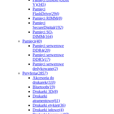
V)
(345)
Pamięci
FlashDrive
(294)
Pamięci RIMM
(8)
Pamięci
SecureDigital
(192)
Pamięci SO-
DIMM
(164)
Pamięci
(40)
Pamięci serwerowe
DDR4
(20)
Pamięci serwerowe
DDR5
(17)
Pamięci serwerowe
dedykowane
(2)
Peryferia
(2857)
Akcesoria do
drukarek
(110)
Bluetooth
(19)
Drukarki 3D
(8)
Drukarki
atramentowe
(61)
Drukarki etykiet
(36)
Drukarki igłowe
(4)