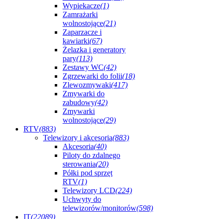
Wypiekacze
(1)
Zamrażarki
wolnostojące
(21)
Zaparzacze i
kawiarki
(67)
Żelazka i generatory
pary
(113)
Zestawy WC
(42)
Zgrzewarki do folii
(18)
Zlewozmywaki
(417)
Zmywarki do
zabudowy
(42)
Zmywarki
wolnostojące
(29)
RTV
(883)
Telewizory i akcesoria
(883)
Akcesoria
(40)
Piloty do zdalnego
sterowania
(20)
Półki pod sprzęt
RTV
(1)
Telewizory LCD
(224)
Uchwyty do
telewizorów/monitorów
(598)
IT
(22089)