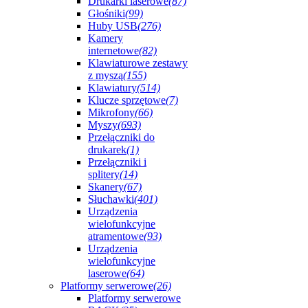
Drukarki laserowe
(87)
Głośniki
(99)
Huby USB
(276)
Kamery
internetowe
(82)
Klawiaturowe zestawy
z myszą
(155)
Klawiatury
(514)
Klucze sprzętowe
(7)
Mikrofony
(66)
Myszy
(693)
Przełączniki do
drukarek
(1)
Przełączniki i
splitery
(14)
Skanery
(67)
Słuchawki
(401)
Urządzenia
wielofunkcyjne
atramentowe
(93)
Urządzenia
wielofunkcyjne
laserowe
(64)
Platformy serwerowe
(26)
Platformy serwerowe