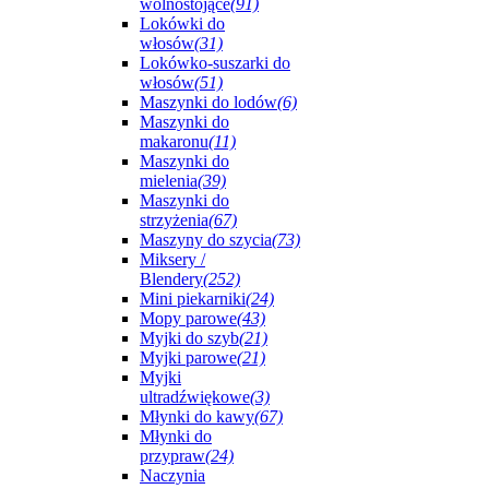
wolnostojące
(91)
Lokówki do
włosów
(31)
Lokówko-suszarki do
włosów
(51)
Maszynki do lodów
(6)
Maszynki do
makaronu
(11)
Maszynki do
mielenia
(39)
Maszynki do
strzyżenia
(67)
Maszyny do szycia
(73)
Miksery /
Blendery
(252)
Mini piekarniki
(24)
Mopy parowe
(43)
Myjki do szyb
(21)
Myjki parowe
(21)
Myjki
ultradźwiękowe
(3)
Młynki do kawy
(67)
Młynki do
przypraw
(24)
Naczynia