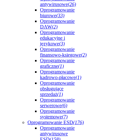
antywirusowe
(26)
Oprogramowanie
biurowe
(33)
Oprogramowanie
DAW
(2)
Oprogramowanie
edukacyjne i
językowe
(3)
Oprogramowanie
finansowo-księgowe
(2)
Oprogramowanie
graficzne
(1)
Oprogramowanie
kadrowo-płacowe
(1)
Oprogramowanie
obsługujące
sprzedaż
(1)
Oprogramowanie
serwerowe
(6)
Oprogramowanie
systemowe
(7)
Oprogramowanie ESD
(176)
Oprogramowanie
antywirusowe
ESD
(158)