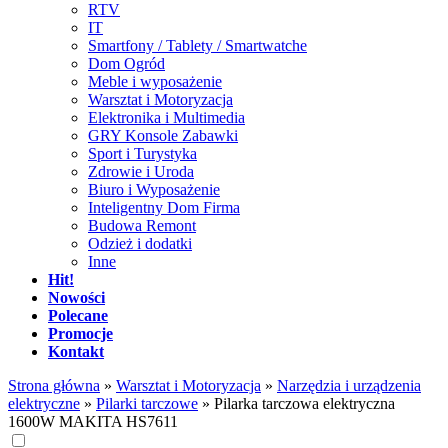
RTV
IT
Smartfony / Tablety / Smartwatche
Dom Ogród
Meble i wyposażenie
Warsztat i Motoryzacja
Elektronika i Multimedia
GRY Konsole Zabawki
Sport i Turystyka
Zdrowie i Uroda
Biuro i Wyposażenie
Inteligentny Dom Firma
Budowa Remont
Odzież i dodatki
Inne
Hit!
Nowości
Polecane
Promocje
Kontakt
Strona główna
»
Warsztat i Motoryzacja
»
Narzędzia i urządzenia
elektryczne
»
Pilarki tarczowe
»
Pilarka tarczowa elektryczna
1600W MAKITA HS7611