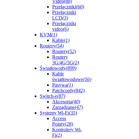
Video
(88)
Przełączniki
(60)
Przełączniki
LCD
(3)
Przełączniki
video
(6)
KVM
(1)
Kable
(1)
Routery
(54)
Routery
(52)
Routery
3G/4G/5G
(2)
Światłowody
(899)
Kable
światłowodowe
(56)
Pasywa
(1)
Patchcordy
(842)
Switch-e
(87)
Akcesoria
(40)
Zarządzane
(47)
Systemy Wi-Fi
(35)
Access
Pointy
(28)
Kontrolery Wi-
Fi
(2)