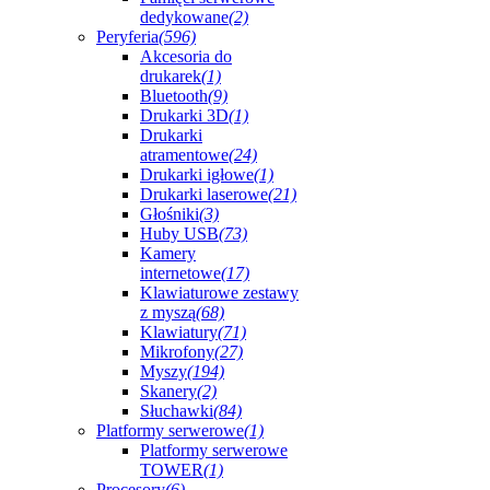
dedykowane
(2)
Peryferia
(596)
Akcesoria do
drukarek
(1)
Bluetooth
(9)
Drukarki 3D
(1)
Drukarki
atramentowe
(24)
Drukarki igłowe
(1)
Drukarki laserowe
(21)
Głośniki
(3)
Huby USB
(73)
Kamery
internetowe
(17)
Klawiaturowe zestawy
z myszą
(68)
Klawiatury
(71)
Mikrofony
(27)
Myszy
(194)
Skanery
(2)
Słuchawki
(84)
Platformy serwerowe
(1)
Platformy serwerowe
TOWER
(1)
Procesory
(6)