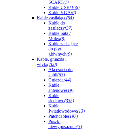
SCART
(1)
Kable USB
(166)
Kable VGA
(6)
Kable zasilające
(54)
Kable do
zasilaczy
(37)
Kable Sata /
Molex
(8)
Kable zasilające
do płyt
głównych
(9)
Kable, gniazda i
wtyki
(700)
Akcesoria do
kabli
(63)
Gniazda
(44)
Kable
antenowe
(19)
Kable
sieciowe
(335)
Kable
światłowodowe
(13)
Patchcable
(197)
Puszki
niewyposażone
(3)