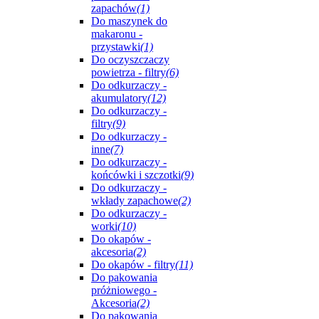
zapachów
(1)
Do maszynek do
makaronu -
przystawki
(1)
Do oczyszczaczy
powietrza - filtry
(6)
Do odkurzaczy -
akumulatory
(12)
Do odkurzaczy -
filtry
(9)
Do odkurzaczy -
inne
(7)
Do odkurzaczy -
końcówki i szczotki
(9)
Do odkurzaczy -
wkłady zapachowe
(2)
Do odkurzaczy -
worki
(10)
Do okapów -
akcesoria
(2)
Do okapów - filtry
(11)
Do pakowania
próżniowego -
Akcesoria
(2)
Do pakowania