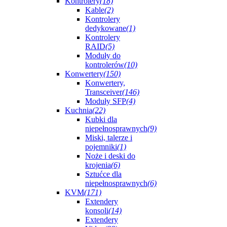
Kontrolery
(18)
Kable
(2)
Kontrolery
dedykowane
(1)
Kontrolery
RAID
(5)
Moduły do
kontrolerów
(10)
Konwertery
(150)
Konwertery,
Transceiver
(146)
Moduły SFP
(4)
Kuchnia
(22)
Kubki dla
niepełnosprawnych
(9)
Miski, talerze i
pojemniki
(1)
Noże i deski do
krojenia
(6)
Sztućce dla
niepełnosprawnych
(6)
KVM
(171)
Extendery
konsoli
(14)
Extendery