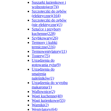
Suszarki łazienkowe i
wolnostojące
(74)
Szczoteczki do zębów
(elektryczne)
(164)
Szczoteczki do zębów
(nie elektryczne)
(1)
Sztućce i przybory
kuchenne
(228)
Szybkowary
(26)
Termosy i kubki
termiczne
(216)
Termowentylatory
(11)
Tostery
(75)
Urządzenia do
gotowania ryżu
(9)
Urządzenia do
smażenia
naleśników
(1)
Urządzenia do wyrobu
makaronu
(1)
Waflownice
(2)
Wagi kuchenne
(40)
Wagi łazienkowe
(55)
Warniki
(2)
Wentylatory
(64)