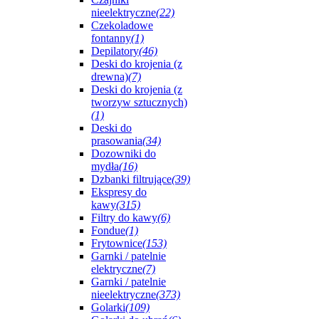
nieelektryczne
(22)
Czekoladowe
fontanny
(1)
Depilatory
(46)
Deski do krojenia (z
drewna)
(7)
Deski do krojenia (z
tworzyw sztucznych)
(1)
Deski do
prasowania
(34)
Dozowniki do
mydła
(16)
Dzbanki filtrujące
(39)
Ekspresy do
kawy
(315)
Filtry do kawy
(6)
Fondue
(1)
Frytownice
(153)
Garnki / patelnie
elektryczne
(7)
Garnki / patelnie
nieelektryczne
(373)
Golarki
(109)