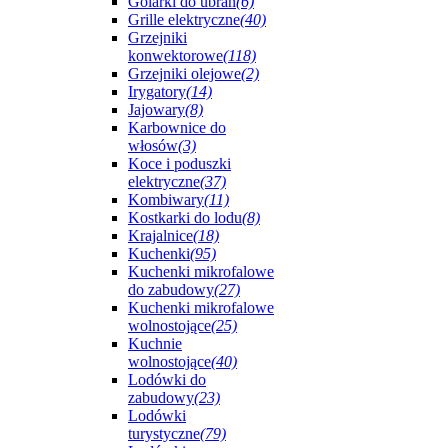
Golarki do ubrań
(6)
Grille elektryczne
(40)
Grzejniki
konwektorowe
(118)
Grzejniki olejowe
(2)
Irygatory
(14)
Jajowary
(8)
Karbownice do
włosów
(3)
Koce i poduszki
elektryczne
(37)
Kombiwary
(11)
Kostkarki do lodu
(8)
Krajalnice
(18)
Kuchenki
(95)
Kuchenki mikrofalowe
do zabudowy
(27)
Kuchenki mikrofalowe
wolnostojące
(25)
Kuchnie
wolnostojące
(40)
Lodówki do
zabudowy
(23)
Lodówki
turystyczne
(79)