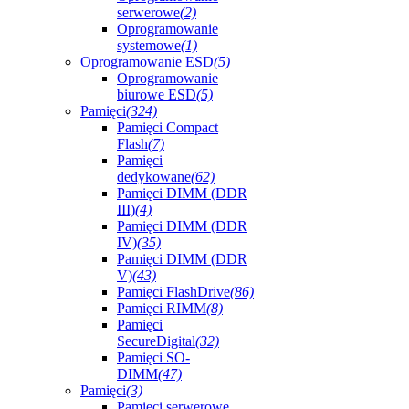
serwerowe
(2)
Oprogramowanie
systemowe
(1)
Oprogramowanie ESD
(5)
Oprogramowanie
biurowe ESD
(5)
Pamięci
(324)
Pamięci Compact
Flash
(7)
Pamięci
dedykowane
(62)
Pamięci DIMM (DDR
III)
(4)
Pamięci DIMM (DDR
IV)
(35)
Pamięci DIMM (DDR
V)
(43)
Pamięci FlashDrive
(86)
Pamięci RIMM
(8)
Pamięci
SecureDigital
(32)
Pamięci SO-
DIMM
(47)
Pamięci
(3)
Pamięci serwerowe