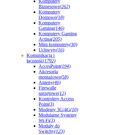
Komputery
Biznesowe
(262)
Komputery
Domowe
(18)
Komputery
Gaming
(146)
Komputery Gaming
Actina
(205)
Mini komputery
(30)
Uchwyty
(16)
Komunikacja i
łączność
(1792)
AccesPoint
(194)
Akcesoria
montażowe
(58)
Anteny
(46)
Firewalle
sprzętowe
(12)
Kontrolery Access
Point
(3)
Modemy 3G/4G
(10)
Modularne Systemy
Wi-Fi
(3)
Moduły do
Switchy
(123)