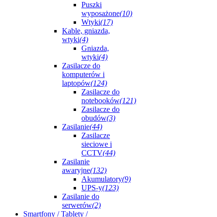
Puszki
wyposażone
(10)
Wtyki
(17)
Kable, gniazda,
wtyki
(4)
Gniazda,
wtyki
(4)
Zasilacze do
komputerów i
laptopów
(124)
Zasilacze do
notebooków
(121)
Zasilacze do
obudów
(3)
Zasilanie
(44)
Zasilacze
sieciowe i
CCTV
(44)
Zasilanie
awaryjne
(132)
Akumulatory
(9)
UPS-y
(123)
Zasilanie do
serwerów
(2)
Smartfony / Tablety /