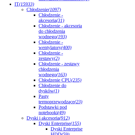
IT
(15933)
Chłodzenie
(1097)
Chłodzenie -
akcesoria
(31)
Chłodzenie - akcesoria
do chłodzenia
wodnego
(193)
Chłodzenie -
wentylatory
(400)
Chłodzenie -
zestawy
(2)
Chłodzenie - zestawy
chłodzenia
wodnego
(163)
Chłodzenie CPU
(235)
Chłodzenie do
dysków
(1)
Pasty
termoprzewodzące
(23)
Podstawki pod
notebooki
(49)
Dyski i akcesoria
(912)
Dyski Enterprise
(155)
Dyski Enterprise
HDD
(59)