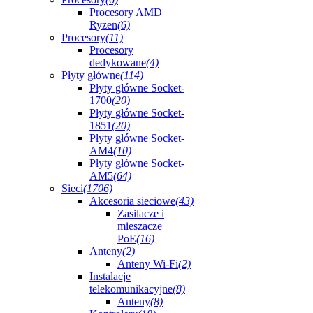
Procesory AMD
Ryzen
(6)
Procesory
(11)
Procesory
dedykowane
(4)
Płyty główne
(114)
Płyty główne Socket-
1700
(20)
Płyty główne Socket-
1851
(20)
Płyty główne Socket-
AM4
(10)
Płyty główne Socket-
AM5
(64)
Sieci
(1706)
Akcesoria sieciowe
(43)
Zasilacze i
mieszacze
PoE
(16)
Anteny
(2)
Anteny Wi-Fi
(2)
Instalacje
telekomunikacyjne
(8)
Anteny
(8)