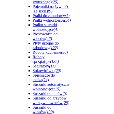
sztucznego)
(25)
Pojemniki na żywność
(ze szkła)
(9)
Pralki do zabudowy
(1)
Pralki wolnostojące
(54)
Pralko suszarki
wolnostojące
(4)
Prostownice do
włosów
(46)
Płyty grzejne do
zabudowy
(122)
Roboty kuchenne
(80)
Roboty
sprzątające
(135)
Saturatory
(11)
Sokowirówki
(20)
Spieniacze do
mleka
(24)
Suszarki automatyczne
wolnostojące
(15)
Suszarki do butów
(5)
Suszarki do grzybów,
warzyw i owoców
(29)
Suszarki do
włosów
(139)