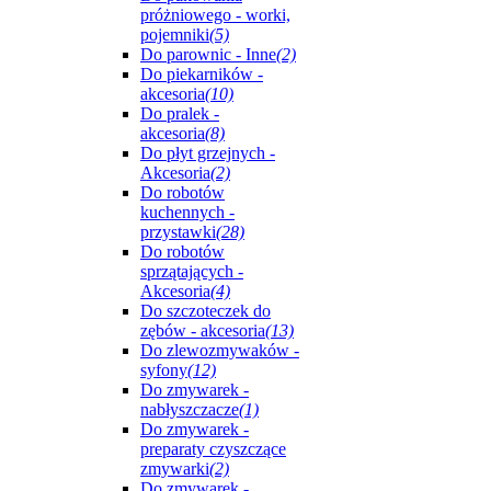
próżniowego - worki,
pojemniki
(5)
Do parownic - Inne
(2)
Do piekarników -
akcesoria
(10)
Do pralek -
akcesoria
(8)
Do płyt grzejnych -
Akcesoria
(2)
Do robotów
kuchennych -
przystawki
(28)
Do robotów
sprzątających -
Akcesoria
(4)
Do szczoteczek do
zębów - akcesoria
(13)
Do zlewozmywaków -
syfony
(12)
Do zmywarek -
nabłyszczacze
(1)
Do zmywarek -
preparaty czyszczące
zmywarki
(2)
Do zmywarek -