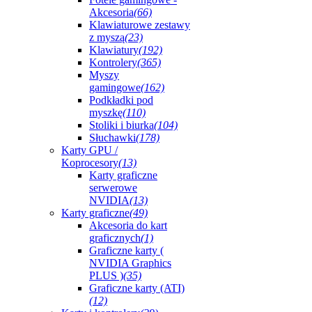
Akcesoria
(66)
Klawiaturowe zestawy
z myszą
(23)
Klawiatury
(192)
Kontrolery
(365)
Myszy
gamingowe
(162)
Podkładki pod
myszkę
(110)
Stoliki i biurka
(104)
Słuchawki
(178)
Karty GPU /
Koprocesory
(13)
Karty graficzne
serwerowe
NVIDIA
(13)
Karty graficzne
(49)
Akcesoria do kart
graficznych
(1)
Graficzne karty (
NVIDIA Graphics
PLUS )
(35)
Graficzne karty (ATI)
(12)