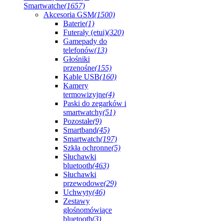
Smartwatche
(1657)
Akcesoria GSM
(1500)
Baterie
(1)
Futerały (etui)
(320)
Gamepady do
telefonów
(13)
Głośniki
przenośne
(155)
Kable USB
(160)
Kamery
termowizyjne
(4)
Paski do zegarków i
smartwatchy
(51)
Pozostałe
(9)
Smartband
(45)
Smartwatch
(197)
Szkła ochronne
(5)
Słuchawki
bluetooth
(463)
Słuchawki
przewodowe
(29)
Uchwyty
(46)
Zestawy
głośnomówiące
bluetooth
(3)