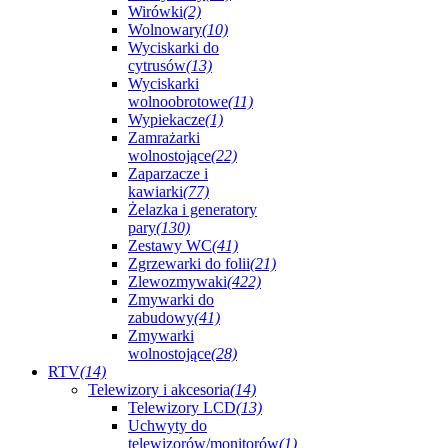
Wirówki
(2)
Wolnowary
(10)
Wyciskarki do
cytrusów
(13)
Wyciskarki
wolnoobrotowe
(11)
Wypiekacze
(1)
Zamrażarki
wolnostojące
(22)
Zaparzacze i
kawiarki
(77)
Żelazka i generatory
pary
(130)
Zestawy WC
(41)
Zgrzewarki do folii
(21)
Zlewozmywaki
(422)
Zmywarki do
zabudowy
(41)
Zmywarki
wolnostojące
(28)
RTV
(14)
Telewizory i akcesoria
(14)
Telewizory LCD
(13)
Uchwyty do
telewizorów/monitorów
(1)