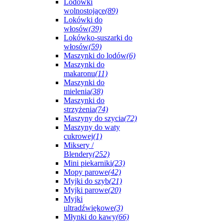
Lodówki
wolnostojące
(89)
Lokówki do
włosów
(39)
Lokówko-suszarki do
włosów
(59)
Maszynki do lodów
(6)
Maszynki do
makaronu
(11)
Maszynki do
mielenia
(38)
Maszynki do
strzyżenia
(74)
Maszyny do szycia
(72)
Maszyny do waty
cukrowej
(1)
Miksery /
Blendery
(252)
Mini piekarniki
(23)
Mopy parowe
(42)
Myjki do szyb
(21)
Myjki parowe
(20)
Myjki
ultradźwiękowe
(3)
Młynki do kawy
(66)