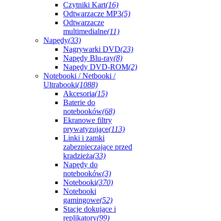
Czytniki Kart
(16)
Odtwarzacze MP3
(5)
Odtwarzacze
multimedialne
(11)
Napędy
(33)
Nagrywarki DVD
(23)
Napędy Blu-ray
(8)
Napędy DVD-ROM
(2)
Notebooki / Netbooki /
Ultrabooki
(1088)
Akcesoria
(15)
Baterie do
notebooków
(68)
Ekranowe filtry
prywatyzujące
(113)
Linki i zamki
zabezpieczające przed
kradzieżą
(33)
Napędy do
notebooków
(3)
Notebooki
(370)
Notebooki
gamingowe
(52)
Stacje dokujące i
replikatory
(99)