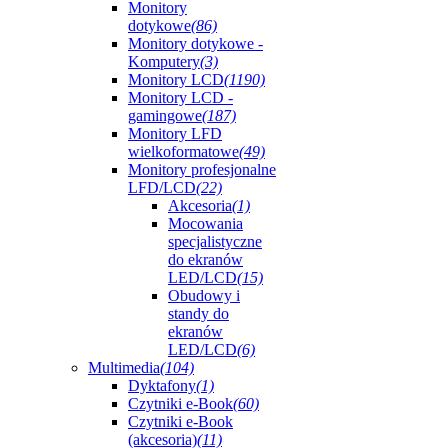
Monitory
dotykowe
(86)
Monitory dotykowe -
Komputery
(3)
Monitory LCD
(1190)
Monitory LCD -
gamingowe
(187)
Monitory LFD
wielkoformatowe
(49)
Monitory profesjonalne
LFD/LCD
(22)
Akcesoria
(1)
Mocowania
specjalistyczne
do ekranów
LED/LCD
(15)
Obudowy i
standy do
ekranów
LED/LCD
(6)
Multimedia
(104)
Dyktafony
(1)
Czytniki e-Book
(60)
Czytniki e-Book
(akcesoria)
(11)