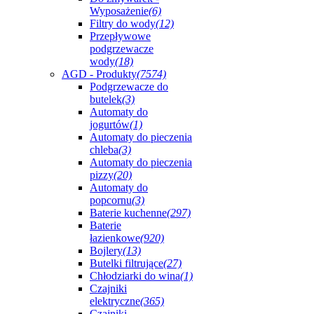
Wyposażenie
(6)
Filtry do wody
(12)
Przepływowe
podgrzewacze
wody
(18)
AGD - Produkty
(7574)
Podgrzewacze do
butelek
(3)
Automaty do
jogurtów
(1)
Automaty do pieczenia
chleba
(3)
Automaty do pieczenia
pizzy
(20)
Automaty do
popcornu
(3)
Baterie kuchenne
(297)
Baterie
łazienkowe
(920)
Bojlery
(13)
Butelki filtrujące
(27)
Chłodziarki do wina
(1)
Czajniki
elektryczne
(365)
Czajniki