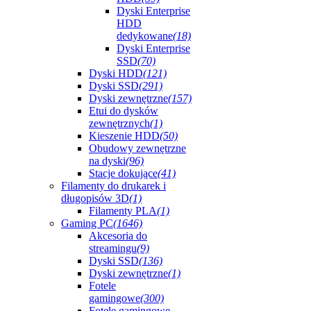
Dyski Enterprise
HDD
dedykowane
(18)
Dyski Enterprise
SSD
(70)
Dyski HDD
(121)
Dyski SSD
(291)
Dyski zewnętrzne
(157)
Etui do dysków
zewnętrznych
(1)
Kieszenie HDD
(50)
Obudowy zewnętrzne
na dyski
(96)
Stacje dokujące
(41)
Filamenty do drukarek i
długopisów 3D
(1)
Filamenty PLA
(1)
Gaming PC
(1646)
Akcesoria do
streamingu
(9)
Dyski SSD
(136)
Dyski zewnętrzne
(1)
Fotele
gamingowe
(300)
Fotele gamingowe -