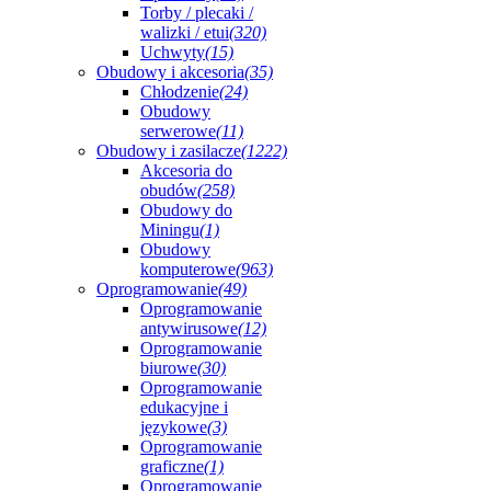
Torby / plecaki /
walizki / etui
(320)
Uchwyty
(15)
Obudowy i akcesoria
(35)
Chłodzenie
(24)
Obudowy
serwerowe
(11)
Obudowy i zasilacze
(1222)
Akcesoria do
obudów
(258)
Obudowy do
Miningu
(1)
Obudowy
komputerowe
(963)
Oprogramowanie
(49)
Oprogramowanie
antywirusowe
(12)
Oprogramowanie
biurowe
(30)
Oprogramowanie
edukacyjne i
językowe
(3)
Oprogramowanie
graficzne
(1)
Oprogramowanie