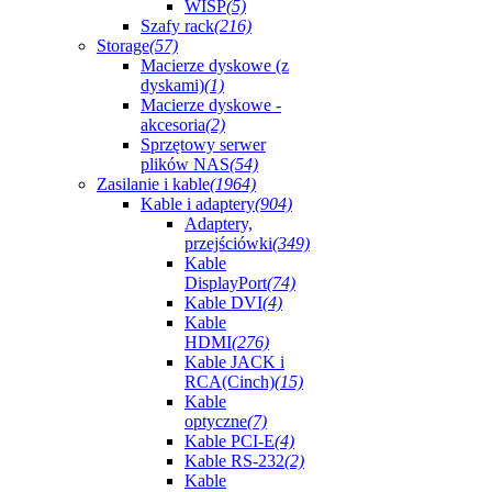
WISP
(5)
Szafy rack
(216)
Storage
(57)
Macierze dyskowe (z
dyskami)
(1)
Macierze dyskowe -
akcesoria
(2)
Sprzętowy serwer
plików NAS
(54)
Zasilanie i kable
(1964)
Kable i adaptery
(904)
Adaptery,
przejściówki
(349)
Kable
DisplayPort
(74)
Kable DVI
(4)
Kable
HDMI
(276)
Kable JACK i
RCA(Cinch)
(15)
Kable
optyczne
(7)
Kable PCI-E
(4)
Kable RS-232
(2)
Kable