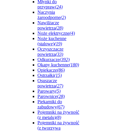
Młynki do
przypraw
(24)
Naczynia
żaroodporne
(2)
Nawilżacze
powietrza
(28)
Noże elektryczne
(4)
Noże kuchenne
(stalowe)
(19)
Oczyszczacze
powietrza
(33)
Odkurzacze
(392)
Okapy kuchenne
(180)
Opiekacze
(86)
Ostrzałki
(15)
Osuszacze
powietrza
(27)
Parowary
(5)
Parownice
(28)
Piekarniki do
zabudowy
(67)
Pojemniki na żywność
(z metalu)
(8)
Pojemniki na żywność
(z tworzywa