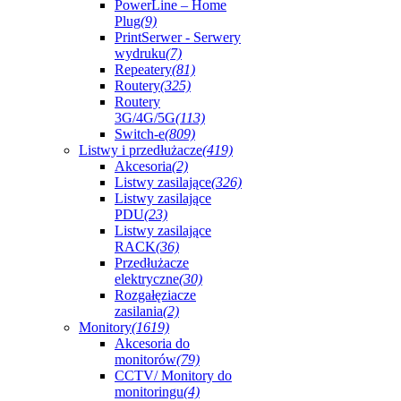
PowerLine – Home
Plug
(9)
PrintSerwer - Serwery
wydruku
(7)
Repeatery
(81)
Routery
(325)
Routery
3G/4G/5G
(113)
Switch-e
(809)
Listwy i przedłużacze
(419)
Akcesoria
(2)
Listwy zasilające
(326)
Listwy zasilające
PDU
(23)
Listwy zasilające
RACK
(36)
Przedłużacze
elektryczne
(30)
Rozgałęziacze
zasilania
(2)
Monitory
(1619)
Akcesoria do
monitorów
(79)
CCTV/ Monitory do
monitoringu
(4)