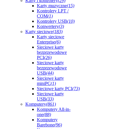
Karty i kontrolery
(29)
Karty muzyczne
(15)
Kontrolery LPT /
COM
(1)
Kontrolery USB
(10)
Konwertery
(3)
Karty sieciowe
(183)
Karty sieciowe
Enterprise
(6)
Sieciowe karty
bezprzewodowe
PCI
(26)
Sieciowe karty
bezprzewodowe
USB
(44)
Sieciowe karty
miniPC
(1)
Sieciowe karty PCI
(73)
Sieciowe karty
USB
(33)
Komputery
(861)
Komputery All-in-
one
(88)
Komputery
Barebone
(96)