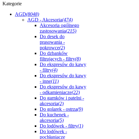
Kategorie
AGD
(8048)
AGD - Akcesoria
(474)
Akcesoria ogólnego
zastosowania
(215)
Do desek do
prasowania -
pokrowce
(2)
Do dzbanków
filtrujących - filtry
(8)
Do ekspresów do kawy
- filtry
(4)
Do ekspresów do kawy
- inne
(11)
Do ekspresów do kawy
- odkamieniacze
(22)
Do garnków i patelni -
akcesoria
(2)
Do golarek - ostrza
(9)
Do kuchenek -
akcesoria
(5)
Do lodówek - filtry
(1)
Do lodówek -
pochłaniacze