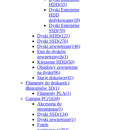
HDD
(55)
Dyski Enterprise
HDD
dedykowane
(18)
Dyski Enterprise
SSD
(70)
Dyski HDD
(121)
Dyski SSD
(276)
Dyski zewnętrzne
(146)
Etui do dysków
zewnętrznych
(1)
Kieszenie HDD
(50)
Obudowy zewnętrzne
na dyski
(96)
Stacje dokujące
(41)
Filamenty do drukarek i
długopisów 3D
(1)
Filamenty PLA
(1)
Gaming PC
(1634)
Akcesoria do
streamingu
(5)
Dyski SSD
(134)
Dyski zewnętrzne
(1)
Fotele
gamingowe
(292)