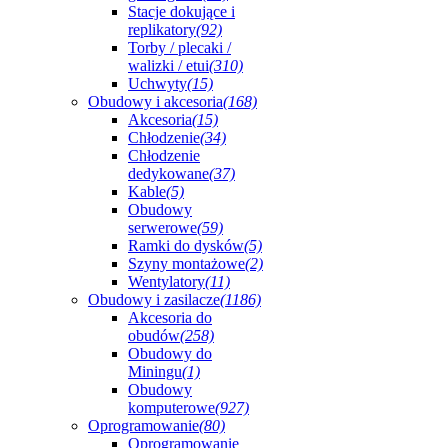
Stacje dokujące i
replikatory
(92)
Torby / plecaki /
walizki / etui
(310)
Uchwyty
(15)
Obudowy i akcesoria
(168)
Akcesoria
(15)
Chłodzenie
(34)
Chłodzenie
dedykowane
(37)
Kable
(5)
Obudowy
serwerowe
(59)
Ramki do dysków
(5)
Szyny montażowe
(2)
Wentylatory
(11)
Obudowy i zasilacze
(1186)
Akcesoria do
obudów
(258)
Obudowy do
Miningu
(1)
Obudowy
komputerowe
(927)
Oprogramowanie
(80)
Oprogramowanie