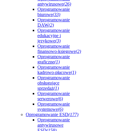
antywirusowe
(26)
Oprogramowanie
biurowe
(33)
Oprogramowanie
DAW
(2)
Oprogramowanie
edukacyjne i
językowe
(3)
Oprogramowanie
finansowo-księgowe
(2)
Oprogramowanie
graficzne
(1)
Oprogramowanie
kadrowo-płacowe
(1)
Oprogramowanie
obsługujące
sprzedaż
(1)
Oprogramowanie
serwerowe
(6)
Oprogramowanie
systemowe
(6)
Oprogramowanie ESD
(177)
Oprogramowanie
antywirusowe
ESD
(158)