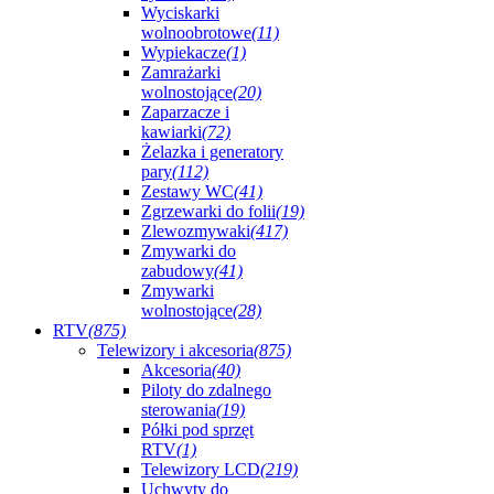
Wyciskarki
wolnoobrotowe
(11)
Wypiekacze
(1)
Zamrażarki
wolnostojące
(20)
Zaparzacze i
kawiarki
(72)
Żelazka i generatory
pary
(112)
Zestawy WC
(41)
Zgrzewarki do folii
(19)
Zlewozmywaki
(417)
Zmywarki do
zabudowy
(41)
Zmywarki
wolnostojące
(28)
RTV
(875)
Telewizory i akcesoria
(875)
Akcesoria
(40)
Piloty do zdalnego
sterowania
(19)
Półki pod sprzęt
RTV
(1)
Telewizory LCD
(219)
Uchwyty do