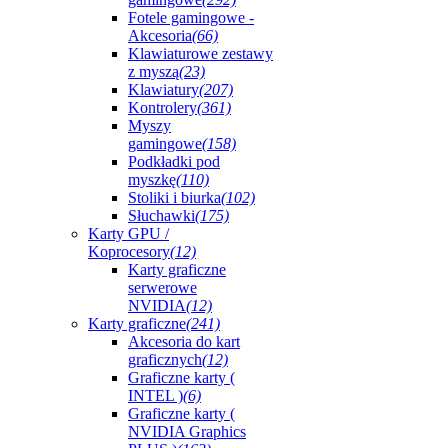
Fotele gamingowe -
Akcesoria
(66)
Klawiaturowe zestawy
z myszą
(23)
Klawiatury
(207)
Kontrolery
(361)
Myszy
gamingowe
(158)
Podkładki pod
myszkę
(110)
Stoliki i biurka
(102)
Słuchawki
(175)
Karty GPU /
Koprocesory
(12)
Karty graficzne
serwerowe
NVIDIA
(12)
Karty graficzne
(241)
Akcesoria do kart
graficznych
(12)
Graficzne karty (
INTEL )
(6)
Graficzne karty (
NVIDIA Graphics