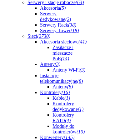
Serwery i stacje robocze
(63)
Akcesoria
(5)
Serwery
dedykowane
(2)
Serwery Rack
(38)
Serwery Tower
(18)
Sieci
(2730)
Akcesoria sieciowe
(41)
Zasilacze i
mieszacze
PoE
(14)
Anteny
(3)
Anteny Wi-Fi
(3)
Instalacje
telekomunikacyjne
(8)
Anteny
(8)
Kontrolery
(16)
Kable
(1)
Kontrolery
dedykowane
(1)
Kontrolery
RAID
(4)
Moduły do
kontrolerów
(10)
Konwertery
(145)