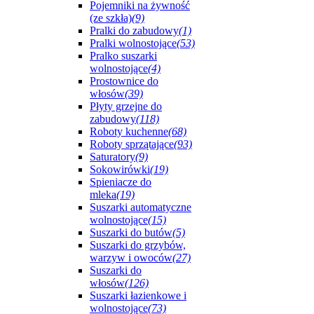
Pojemniki na żywność
(ze szkła)
(9)
Pralki do zabudowy
(1)
Pralki wolnostojące
(53)
Pralko suszarki
wolnostojące
(4)
Prostownice do
włosów
(39)
Płyty grzejne do
zabudowy
(118)
Roboty kuchenne
(68)
Roboty sprzątające
(93)
Saturatory
(9)
Sokowirówki
(19)
Spieniacze do
mleka
(19)
Suszarki automatyczne
wolnostojące
(15)
Suszarki do butów
(5)
Suszarki do grzybów,
warzyw i owoców
(27)
Suszarki do
włosów
(126)
Suszarki łazienkowe i
wolnostojące
(73)