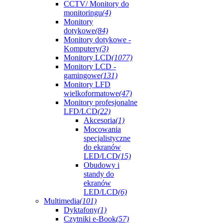
CCTV/ Monitory do
monitoringu
(4)
Monitory
dotykowe
(84)
Monitory dotykowe -
Komputery
(3)
Monitory LCD
(1077)
Monitory LCD -
gamingowe
(131)
Monitory LFD
wielkoformatowe
(47)
Monitory profesjonalne
LFD/LCD
(22)
Akcesoria
(1)
Mocowania
specjalistyczne
do ekranów
LED/LCD
(15)
Obudowy i
standy do
ekranów
LED/LCD
(6)
Multimedia
(101)
Dyktafony
(1)
Czytniki e-Book
(57)