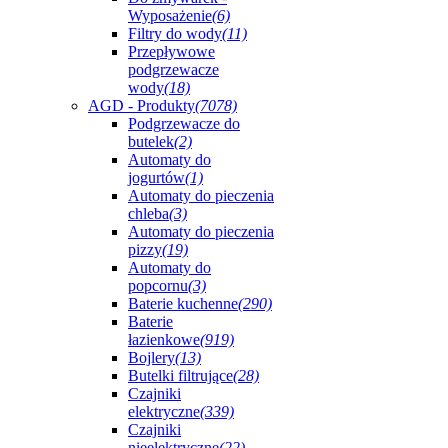
Wyposażenie
(6)
Filtry do wody
(11)
Przepływowe
podgrzewacze
wody
(18)
AGD - Produkty
(7078)
Podgrzewacze do
butelek
(2)
Automaty do
jogurtów
(1)
Automaty do pieczenia
chleba
(3)
Automaty do pieczenia
pizzy
(19)
Automaty do
popcornu
(3)
Baterie kuchenne
(290)
Baterie
łazienkowe
(919)
Bojlery
(13)
Butelki filtrujące
(28)
Czajniki
elektryczne
(339)
Czajniki
nieelektryczne
(22)