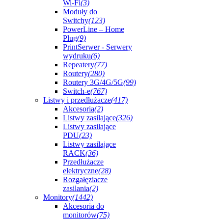
Wi-Fi
(3)
Moduły do
Switchy
(123)
PowerLine – Home
Plug
(9)
PrintSerwer - Serwery
wydruku
(6)
Repeatery
(77)
Routery
(280)
Routery 3G/4G/5G
(99)
Switch-e
(767)
Listwy i przedłużacze
(417)
Akcesoria
(2)
Listwy zasilające
(326)
Listwy zasilające
PDU
(23)
Listwy zasilające
RACK
(36)
Przedłużacze
elektryczne
(28)
Rozgałęziacze
zasilania
(2)
Monitory
(1442)
Akcesoria do
monitorów
(75)