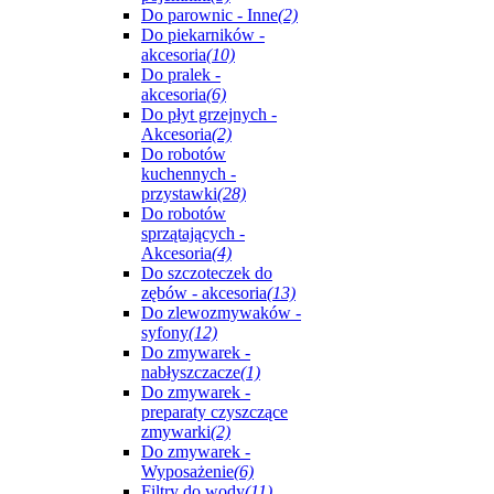
Do parownic - Inne
(2)
Do piekarników -
akcesoria
(10)
Do pralek -
akcesoria
(6)
Do płyt grzejnych -
Akcesoria
(2)
Do robotów
kuchennych -
przystawki
(28)
Do robotów
sprzątających -
Akcesoria
(4)
Do szczoteczek do
zębów - akcesoria
(13)
Do zlewozmywaków -
syfony
(12)
Do zmywarek -
nabłyszczacze
(1)
Do zmywarek -
preparaty czyszczące
zmywarki
(2)
Do zmywarek -
Wyposażenie
(6)
Filtry do wody
(11)