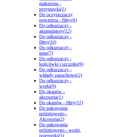
makaronu -
przystawki
(1)
Do oczyszczaczy
powietrza - filtry
(6)
Do odkurzaczy -
akumulatory
(12)
Do odkurzaczy -
filtry
(10)
Do odkurzaczy -
inne
(7)
Do odkurzaczy -
końcówki i szczotki
(9)
Do odkurzaczy -
wkłady zapachowe
(2)
Do odkurzaczy -
worki
(9)
Do okapów -
akcesoria
(1)
Do okapów - filtry
(11)
Do pakowania
próżniowego -
Akcesoria
(2)
Do pakowania
próżniowego - worki,
pojemniki
(5)