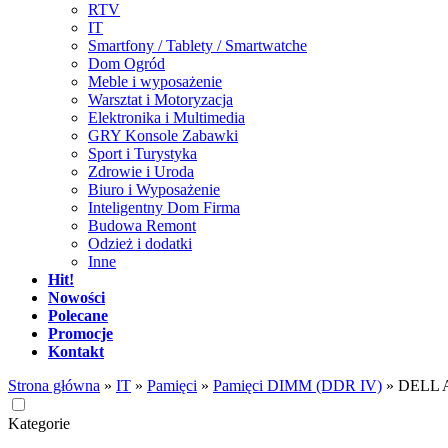
RTV
IT
Smartfony / Tablety / Smartwatche
Dom Ogród
Meble i wyposażenie
Warsztat i Motoryzacja
Elektronika i Multimedia
GRY Konsole Zabawki
Sport i Turystyka
Zdrowie i Uroda
Biuro i Wyposażenie
Inteligentny Dom Firma
Budowa Remont
Odzież i dodatki
Inne
Hit!
Nowości
Polecane
Promocje
Kontakt
Strona główna
»
IT
»
Pamięci
»
Pamięci DIMM (DDR IV)
»
DELL A
Kategorie