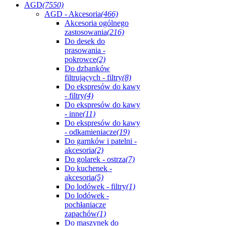
AGD
(7550)
AGD - Akcesoria
(466)
Akcesoria ogólnego
zastosowania
(216)
Do desek do
prasowania -
pokrowce
(2)
Do dzbanków
filtrujących - filtry
(8)
Do ekspresów do kawy
- filtry
(4)
Do ekspresów do kawy
- inne
(11)
Do ekspresów do kawy
- odkamieniacze
(19)
Do garnków i patelni -
akcesoria
(2)
Do golarek - ostrza
(7)
Do kuchenek -
akcesoria
(5)
Do lodówek - filtry
(1)
Do lodówek -
pochłaniacze
zapachów
(1)
Do maszynek do