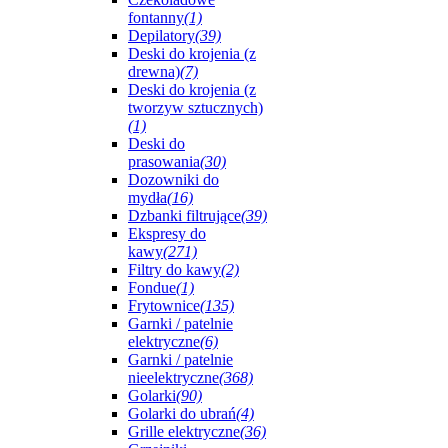
fontanny
(1)
Depilatory
(39)
Deski do krojenia (z
drewna)
(7)
Deski do krojenia (z
tworzyw sztucznych)
(1)
Deski do
prasowania
(30)
Dozowniki do
mydła
(16)
Dzbanki filtrujące
(39)
Ekspresy do
kawy
(271)
Filtry do kawy
(2)
Fondue
(1)
Frytownice
(135)
Garnki / patelnie
elektryczne
(6)
Garnki / patelnie
nieelektryczne
(368)
Golarki
(90)
Golarki do ubrań
(4)
Grille elektryczne
(36)