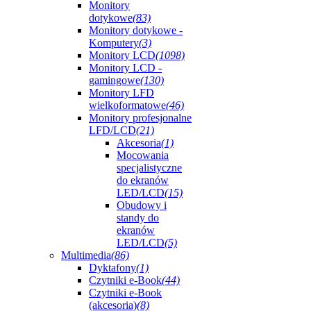
Monitory
dotykowe
(83)
Monitory dotykowe -
Komputery
(3)
Monitory LCD
(1098)
Monitory LCD -
gamingowe
(130)
Monitory LFD
wielkoformatowe
(46)
Monitory profesjonalne
LFD/LCD
(21)
Akcesoria
(1)
Mocowania
specjalistyczne
do ekranów
LED/LCD
(15)
Obudowy i
standy do
ekranów
LED/LCD
(5)
Multimedia
(86)
Dyktafony
(1)
Czytniki e-Book
(44)
Czytniki e-Book
(akcesoria)
(8)