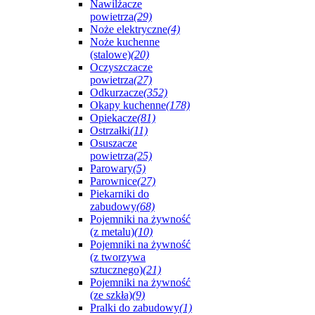
Nawilżacze
powietrza
(29)
Noże elektryczne
(4)
Noże kuchenne
(stalowe)
(20)
Oczyszczacze
powietrza
(27)
Odkurzacze
(352)
Okapy kuchenne
(178)
Opiekacze
(81)
Ostrzałki
(11)
Osuszacze
powietrza
(25)
Parowary
(5)
Parownice
(27)
Piekarniki do
zabudowy
(68)
Pojemniki na żywność
(z metalu)
(10)
Pojemniki na żywność
(z tworzywa
sztucznego)
(21)
Pojemniki na żywność
(ze szkła)
(9)
Pralki do zabudowy
(1)