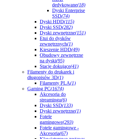
dedykowane
(18)
Dyski Enterprise
SSD
(74)
Dyski HDD
(115)
Dyski SSD
(282)
Dyski zewnętrzne
(151)
Etui do dysków
zewnętrznych
(1)
Kieszenie HDD
(49)
Obudowy zewnętrzne
na dyski
(95)
Stacje dokujące
(41)
Filamenty do drukarek i
długopisów 3D
(1)
Filamenty PLA
(1)
Gaming PC
(1674)
Akcesoria do
streamingu
(6)
Dyski SSD
(133)
Dyski zewnętrzne
(1)
Fotele
gamingowe
(293)
Fotele gamingowe -
Akcesoria
(67)
Klawiaturowe zestawy