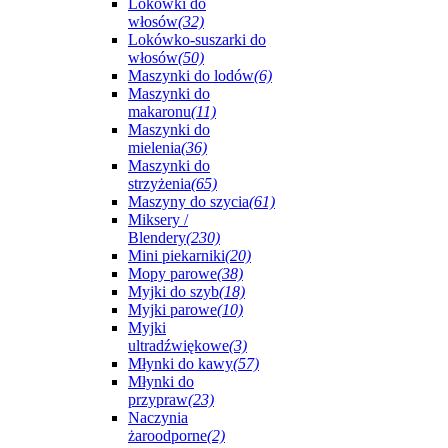
Lokówki do
włosów
(32)
Lokówko-suszarki do
włosów
(50)
Maszynki do lodów
(6)
Maszynki do
makaronu
(11)
Maszynki do
mielenia
(36)
Maszynki do
strzyżenia
(65)
Maszyny do szycia
(61)
Miksery /
Blendery
(230)
Mini piekarniki
(20)
Mopy parowe
(38)
Myjki do szyb
(18)
Myjki parowe
(10)
Myjki
ultradźwiękowe
(3)
Młynki do kawy
(57)
Młynki do
przypraw
(23)
Naczynia
żaroodporne
(2)