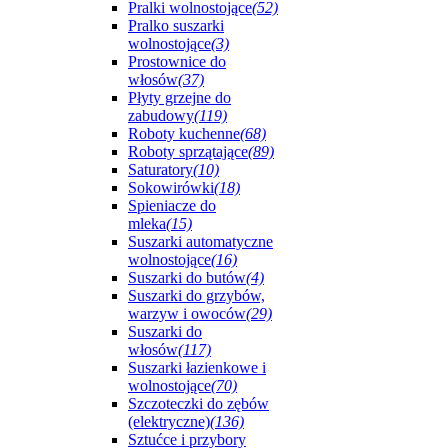
Pralki wolnostojące
(52)
Pralko suszarki
wolnostojące
(3)
Prostownice do
włosów
(37)
Płyty grzejne do
zabudowy
(119)
Roboty kuchenne
(68)
Roboty sprzątające
(89)
Saturatory
(10)
Sokowirówki
(18)
Spieniacze do
mleka
(15)
Suszarki automatyczne
wolnostojące
(16)
Suszarki do butów
(4)
Suszarki do grzybów,
warzyw i owoców
(29)
Suszarki do
włosów
(117)
Suszarki łazienkowe i
wolnostojące
(70)
Szczoteczki do zębów
(elektryczne)
(136)
Sztućce i przybory