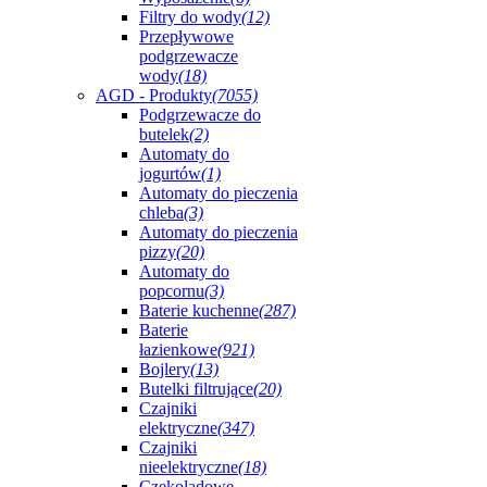
Filtry do wody
(12)
Przepływowe
podgrzewacze
wody
(18)
AGD - Produkty
(7055)
Podgrzewacze do
butelek
(2)
Automaty do
jogurtów
(1)
Automaty do pieczenia
chleba
(3)
Automaty do pieczenia
pizzy
(20)
Automaty do
popcornu
(3)
Baterie kuchenne
(287)
Baterie
łazienkowe
(921)
Bojlery
(13)
Butelki filtrujące
(20)
Czajniki
elektryczne
(347)
Czajniki
nieelektryczne
(18)
Czekoladowe