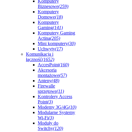
Komputery
Biznesowe
(259)
Komputery
Domowe
(18)
Komputery
Gaming
(141)
Komputery Gaming
Actina
(205)
Mini komputery
(30)
Uchwyty
(17)
Komunikacja i
łączność
(1652)
AccesPoint
(160)
Akcesoria
montażowe
(57)
Anteny
(48)
Firewalle
sprzętowe
(11)
Kontrolery Access
Point
(3)
Modemy 3G/4G
(10)
Modularne Systemy
Wi-Fi
(3)
Moduły do
Switchy
(120)