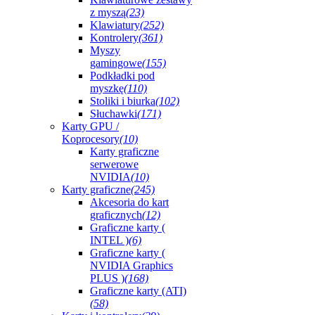
z myszą
(23)
Klawiatury
(252)
Kontrolery
(361)
Myszy
gamingowe
(155)
Podkładki pod
myszkę
(110)
Stoliki i biurka
(102)
Słuchawki
(171)
Karty GPU /
Koprocesory
(10)
Karty graficzne
serwerowe
NVIDIA
(10)
Karty graficzne
(245)
Akcesoria do kart
graficznych
(12)
Graficzne karty (
INTEL )
(6)
Graficzne karty (
NVIDIA Graphics
PLUS )
(168)
Graficzne karty (ATI)
(58)