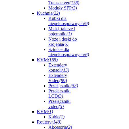
Transceiver
(138)
Moduły SFP
(3)
Kuchnia
(22)
Kubki dla
niepełnosprawnych
(9)
Miski, talerze i
pojemniki
(1)
Noże i deski do
krojenia
(6)
Sztućce dla
niepełnosprawnych
(6)
KVM
(165)
Extendery
konsoli
(15)
Extendery
Video
(89)
Przełączniki
(53)
Przełączniki
LCD
(3)
Przełączniki
video
(5)
KVM
(1)
Kable
(1)
Routery
(140)
Akcesoria
(2)