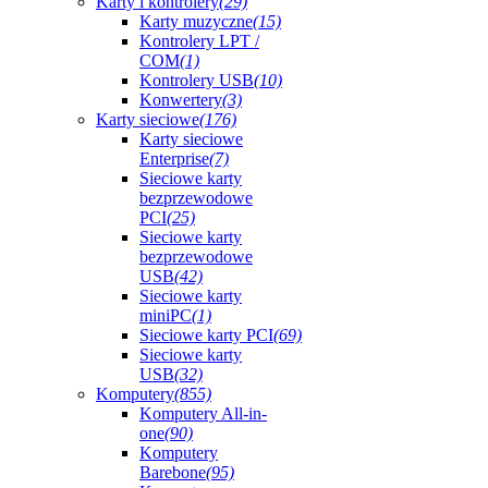
Karty i kontrolery
(29)
Karty muzyczne
(15)
Kontrolery LPT /
COM
(1)
Kontrolery USB
(10)
Konwertery
(3)
Karty sieciowe
(176)
Karty sieciowe
Enterprise
(7)
Sieciowe karty
bezprzewodowe
PCI
(25)
Sieciowe karty
bezprzewodowe
USB
(42)
Sieciowe karty
miniPC
(1)
Sieciowe karty PCI
(69)
Sieciowe karty
USB
(32)
Komputery
(855)
Komputery All-in-
one
(90)
Komputery
Barebone
(95)