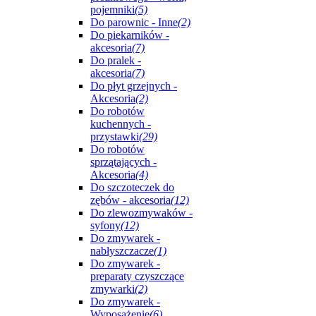
pojemniki
(5)
Do parownic - Inne
(2)
Do piekarników -
akcesoria
(7)
Do pralek -
akcesoria
(7)
Do płyt grzejnych -
Akcesoria
(2)
Do robotów
kuchennych -
przystawki
(29)
Do robotów
sprzątających -
Akcesoria
(4)
Do szczoteczek do
zębów - akcesoria
(12)
Do zlewozmywaków -
syfony
(12)
Do zmywarek -
nabłyszczacze
(1)
Do zmywarek -
preparaty czyszczące
zmywarki
(2)
Do zmywarek -
Wyposażenie
(6)