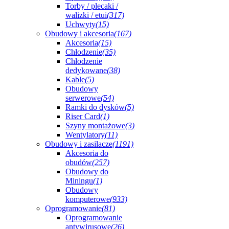
Torby / plecaki /
walizki / etui
(317)
Uchwyty
(15)
Obudowy i akcesoria
(167)
Akcesoria
(15)
Chłodzenie
(35)
Chłodzenie
dedykowane
(38)
Kable
(5)
Obudowy
serwerowe
(54)
Ramki do dysków
(5)
Riser Card
(1)
Szyny montażowe
(3)
Wentylatory
(11)
Obudowy i zasilacze
(1191)
Akcesoria do
obudów
(257)
Obudowy do
Miningu
(1)
Obudowy
komputerowe
(933)
Oprogramowanie
(81)
Oprogramowanie
antywirusowe
(26)