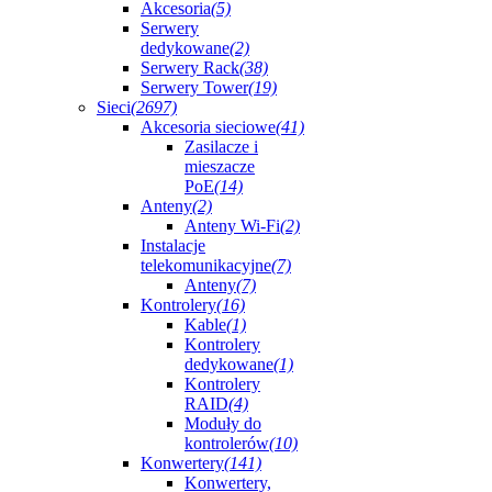
Akcesoria
(5)
Serwery
dedykowane
(2)
Serwery Rack
(38)
Serwery Tower
(19)
Sieci
(2697)
Akcesoria sieciowe
(41)
Zasilacze i
mieszacze
PoE
(14)
Anteny
(2)
Anteny Wi-Fi
(2)
Instalacje
telekomunikacyjne
(7)
Anteny
(7)
Kontrolery
(16)
Kable
(1)
Kontrolery
dedykowane
(1)
Kontrolery
RAID
(4)
Moduły do
kontrolerów
(10)
Konwertery
(141)
Konwertery,