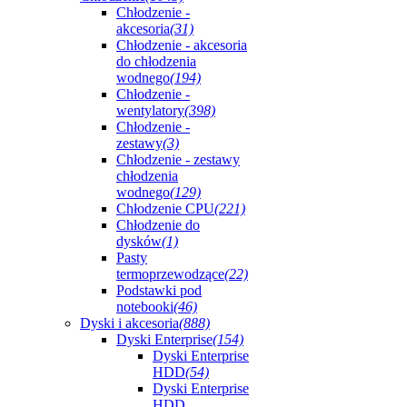
Chłodzenie -
akcesoria
(31)
Chłodzenie - akcesoria
do chłodzenia
wodnego
(194)
Chłodzenie -
wentylatory
(398)
Chłodzenie -
zestawy
(3)
Chłodzenie - zestawy
chłodzenia
wodnego
(129)
Chłodzenie CPU
(221)
Chłodzenie do
dysków
(1)
Pasty
termoprzewodzące
(22)
Podstawki pod
notebooki
(46)
Dyski i akcesoria
(888)
Dyski Enterprise
(154)
Dyski Enterprise
HDD
(54)
Dyski Enterprise
HDD