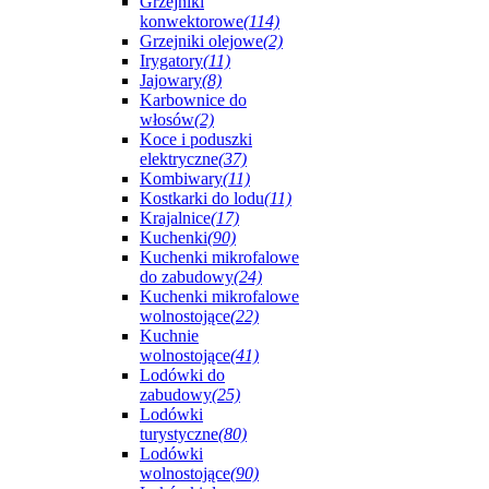
Grzejniki
konwektorowe
(114)
Grzejniki olejowe
(2)
Irygatory
(11)
Jajowary
(8)
Karbownice do
włosów
(2)
Koce i poduszki
elektryczne
(37)
Kombiwary
(11)
Kostkarki do lodu
(11)
Krajalnice
(17)
Kuchenki
(90)
Kuchenki mikrofalowe
do zabudowy
(24)
Kuchenki mikrofalowe
wolnostojące
(22)
Kuchnie
wolnostojące
(41)
Lodówki do
zabudowy
(25)
Lodówki
turystyczne
(80)
Lodówki
wolnostojące
(90)