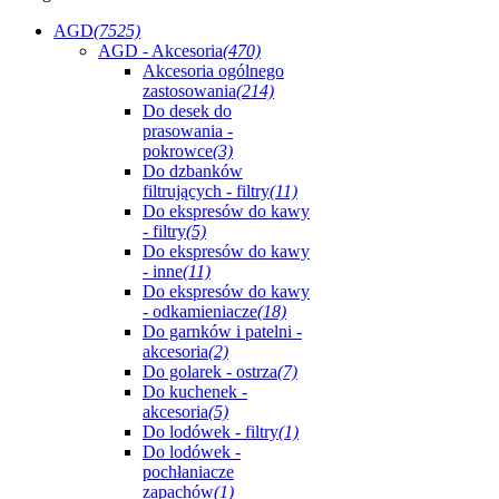
AGD
(7525)
AGD - Akcesoria
(470)
Akcesoria ogólnego
zastosowania
(214)
Do desek do
prasowania -
pokrowce
(3)
Do dzbanków
filtrujących - filtry
(11)
Do ekspresów do kawy
- filtry
(5)
Do ekspresów do kawy
- inne
(11)
Do ekspresów do kawy
- odkamieniacze
(18)
Do garnków i patelni -
akcesoria
(2)
Do golarek - ostrza
(7)
Do kuchenek -
akcesoria
(5)
Do lodówek - filtry
(1)
Do lodówek -
pochłaniacze
zapachów
(1)