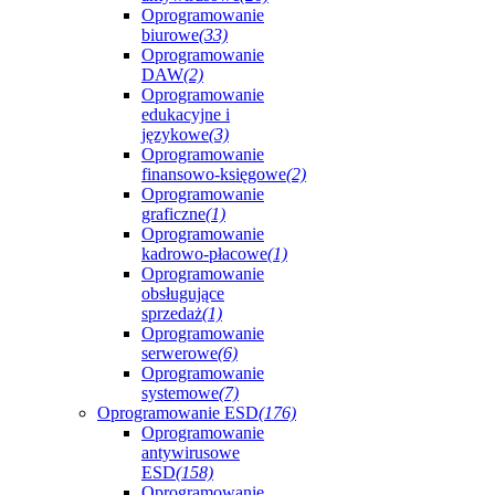
Oprogramowanie
biurowe
(33)
Oprogramowanie
DAW
(2)
Oprogramowanie
edukacyjne i
językowe
(3)
Oprogramowanie
finansowo-księgowe
(2)
Oprogramowanie
graficzne
(1)
Oprogramowanie
kadrowo-płacowe
(1)
Oprogramowanie
obsługujące
sprzedaż
(1)
Oprogramowanie
serwerowe
(6)
Oprogramowanie
systemowe
(7)
Oprogramowanie ESD
(176)
Oprogramowanie
antywirusowe
ESD
(158)
Oprogramowanie