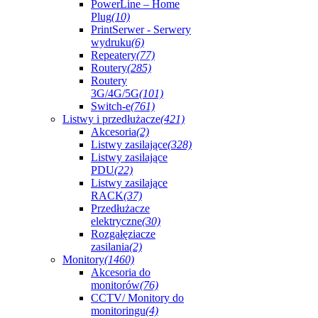
PowerLine – Home
Plug
(10)
PrintSerwer - Serwery
wydruku
(6)
Repeatery
(77)
Routery
(285)
Routery
3G/4G/5G
(101)
Switch-e
(761)
Listwy i przedłużacze
(421)
Akcesoria
(2)
Listwy zasilające
(328)
Listwy zasilające
PDU
(22)
Listwy zasilające
RACK
(37)
Przedłużacze
elektryczne
(30)
Rozgałęziacze
zasilania
(2)
Monitory
(1460)
Akcesoria do
monitorów
(76)
CCTV/ Monitory do
monitoringu
(4)