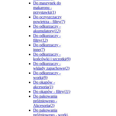
Do maszynek do
makaronu -
przystawki
(1)
Do oczyszczaczy
powietrza - filtry
(7)
Do odkurzaczy -
akumulatory
(12)
Do odkurzaczy -
filtry
(12)
Do odkurzaczy -
inne
(7)
Do odkurzaczy -
końcówki i szczotki
(9)
Do odkurzaczy -
wkłady zapachowe
(2)
Do odkurzaczy -
worki
(9)
Do okapów -
akcesoria
(1)
Do okapów - filtry
(11)
Do pakowania
próżniowego -
Akcesoria
(2)
Do pakowania
próżniowego - worki,