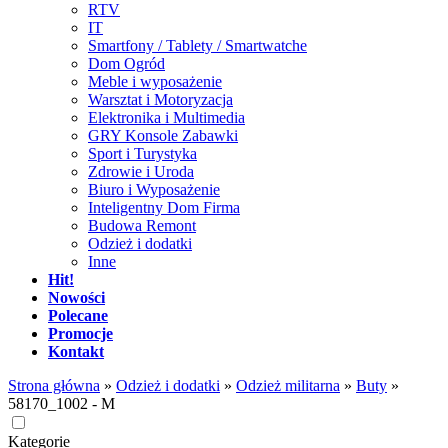
RTV
IT
Smartfony / Tablety / Smartwatche
Dom Ogród
Meble i wyposażenie
Warsztat i Motoryzacja
Elektronika i Multimedia
GRY Konsole Zabawki
Sport i Turystyka
Zdrowie i Uroda
Biuro i Wyposażenie
Inteligentny Dom Firma
Budowa Remont
Odzież i dodatki
Inne
Hit!
Nowości
Polecane
Promocje
Kontakt
Strona główna
»
Odzież i dodatki
»
Odzież militarna
»
Buty
»
58170_1002 - M
Kategorie