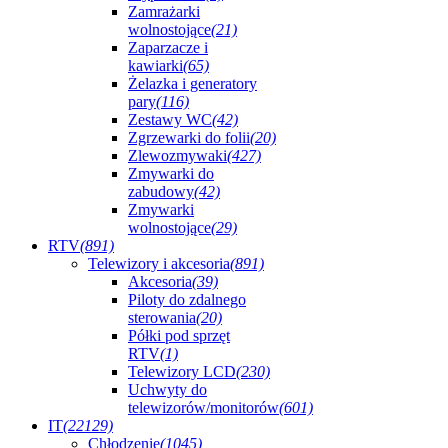
Zamrażarki
wolnostojące
(21)
Zaparzacze i
kawiarki
(65)
Żelazka i generatory
pary
(116)
Zestawy WC
(42)
Zgrzewarki do folii
(20)
Zlewozmywaki
(427)
Zmywarki do
zabudowy
(42)
Zmywarki
wolnostojące
(29)
RTV
(891)
Telewizory i akcesoria
(891)
Akcesoria
(39)
Piloty do zdalnego
sterowania
(20)
Półki pod sprzęt
RTV
(1)
Telewizory LCD
(230)
Uchwyty do
telewizorów/monitorów
(601)
IT
(22129)
Chłodzenie
(1045)