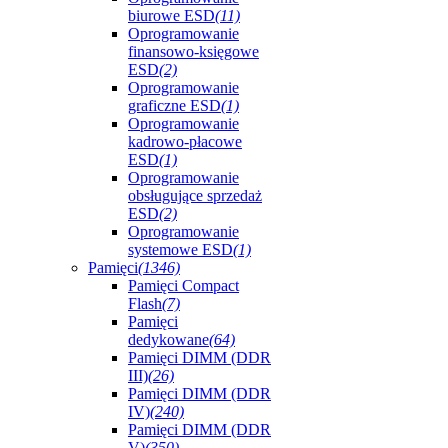
biurowe ESD
(11)
Oprogramowanie
finansowo-księgowe
ESD
(2)
Oprogramowanie
graficzne ESD
(1)
Oprogramowanie
kadrowo-płacowe
ESD
(1)
Oprogramowanie
obsługujące sprzedaż
ESD
(2)
Oprogramowanie
systemowe ESD
(1)
Pamięci
(1346)
Pamięci Compact
Flash
(7)
Pamięci
dedykowane
(64)
Pamięci DIMM (DDR
III)
(26)
Pamięci DIMM (DDR
IV)
(240)
Pamięci DIMM (DDR
V)
(350)