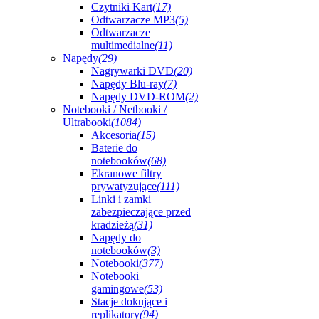
Czytniki Kart
(17)
Odtwarzacze MP3
(5)
Odtwarzacze
multimedialne
(11)
Napędy
(29)
Nagrywarki DVD
(20)
Napędy Blu-ray
(7)
Napędy DVD-ROM
(2)
Notebooki / Netbooki /
Ultrabooki
(1084)
Akcesoria
(15)
Baterie do
notebooków
(68)
Ekranowe filtry
prywatyzujące
(111)
Linki i zamki
zabezpieczające przed
kradzieżą
(31)
Napędy do
notebooków
(3)
Notebooki
(377)
Notebooki
gamingowe
(53)
Stacje dokujące i
replikatory
(94)