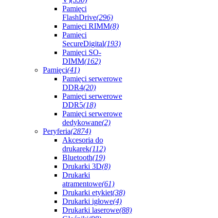
Pamięci
FlashDrive
(296)
Pamięci RIMM
(8)
Pamięci
SecureDigital
(193)
Pamięci SO-
DIMM
(162)
Pamięci
(41)
Pamięci serwerowe
DDR4
(20)
Pamięci serwerowe
DDR5
(18)
Pamięci serwerowe
dedykowane
(2)
Peryferia
(2874)
Akcesoria do
drukarek
(112)
Bluetooth
(19)
Drukarki 3D
(8)
Drukarki
atramentowe
(61)
Drukarki etykiet
(38)
Drukarki igłowe
(4)
Drukarki laserowe
(88)