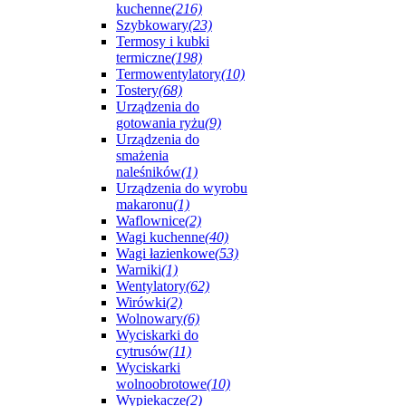
kuchenne
(216)
Szybkowary
(23)
Termosy i kubki
termiczne
(198)
Termowentylatory
(10)
Tostery
(68)
Urządzenia do
gotowania ryżu
(9)
Urządzenia do
smażenia
naleśników
(1)
Urządzenia do wyrobu
makaronu
(1)
Waflownice
(2)
Wagi kuchenne
(40)
Wagi łazienkowe
(53)
Warniki
(1)
Wentylatory
(62)
Wirówki
(2)
Wolnowary
(6)
Wyciskarki do
cytrusów
(11)
Wyciskarki
wolnoobrotowe
(10)
Wypiekacze
(2)