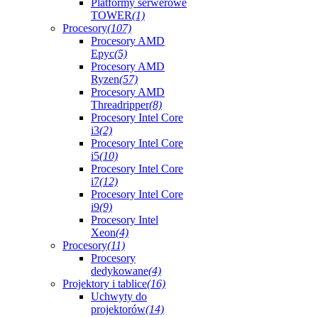
Platformy serwerowe
TOWER
(1)
Procesory
(107)
Procesory AMD
Epyc
(5)
Procesory AMD
Ryzen
(57)
Procesory AMD
Threadripper
(8)
Procesory Intel Core
i3
(2)
Procesory Intel Core
i5
(10)
Procesory Intel Core
i7
(12)
Procesory Intel Core
i9
(9)
Procesory Intel
Xeon
(4)
Procesory
(11)
Procesory
dedykowane
(4)
Projektory i tablice
(16)
Uchwyty do
projektorów
(14)