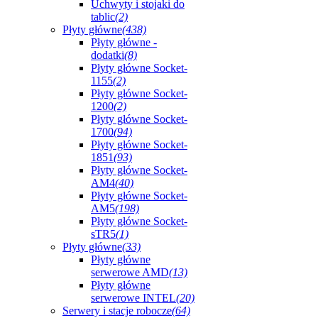
Uchwyty i stojaki do
tablic
(2)
Płyty główne
(438)
Płyty główne -
dodatki
(8)
Płyty główne Socket-
1155
(2)
Płyty główne Socket-
1200
(2)
Płyty główne Socket-
1700
(94)
Płyty główne Socket-
1851
(93)
Płyty główne Socket-
AM4
(40)
Płyty główne Socket-
AM5
(198)
Płyty główne Socket-
sTR5
(1)
Płyty główne
(33)
Płyty główne
serwerowe AMD
(13)
Płyty główne
serwerowe INTEL
(20)
Serwery i stacje robocze
(64)