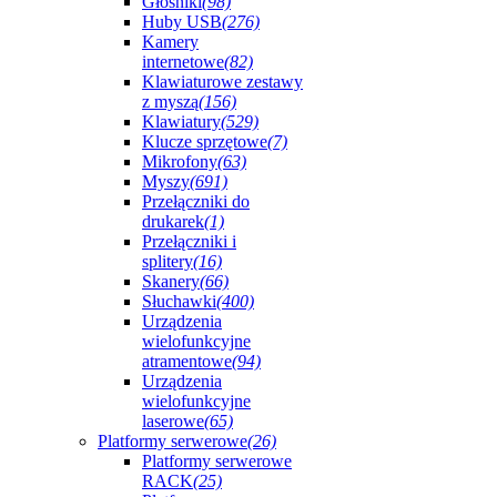
Głośniki
(98)
Huby USB
(276)
Kamery
internetowe
(82)
Klawiaturowe zestawy
z myszą
(156)
Klawiatury
(529)
Klucze sprzętowe
(7)
Mikrofony
(63)
Myszy
(691)
Przełączniki do
drukarek
(1)
Przełączniki i
splitery
(16)
Skanery
(66)
Słuchawki
(400)
Urządzenia
wielofunkcyjne
atramentowe
(94)
Urządzenia
wielofunkcyjne
laserowe
(65)
Platformy serwerowe
(26)
Platformy serwerowe
RACK
(25)