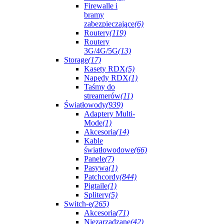
Firewalle i
bramy
zabezpieczające
(6)
Routery
(119)
Routery
3G/4G/5G
(13)
Storage
(17)
Kasety RDX
(5)
Napędy RDX
(1)
Taśmy do
streamerów
(11)
Światłowody
(939)
Adaptery Multi-
Mode
(1)
Akcesoria
(14)
Kable
światłowodowe
(66)
Panele
(7)
Pasywa
(1)
Patchcordy
(844)
Pigtaile
(1)
Splitery
(5)
Switch-e
(265)
Akcesoria
(71)
Niezarządzane
(42)